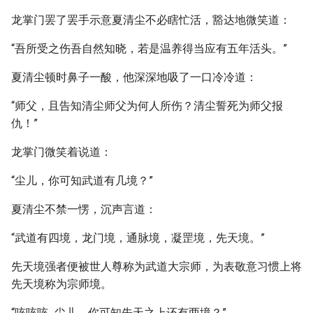
龙掌门罢了罢手示意夏清尘不必瞎忙活，豁达地微笑道：
“吾所受之伤吾自然知晓，若是温养得当应有五年活头。”
夏清尘顿时鼻子一酸，他深深地吸了一口冷冷道：
“师父，且告知清尘师父为何人所伤？清尘誓死为师父报
仇！”
龙掌门微笑着说道：
“尘儿，你可知武道有几境？”
夏清尘不禁一愣，沉声言道：
“武道有四境，龙门境，通脉境，凝罡境，先天境。”
先天境强者便被世人尊称为武道大宗师，为表敬意习惯上将
先天境称为宗师境。
“咳咳咳...尘儿，你可知先天之上还有两境？”