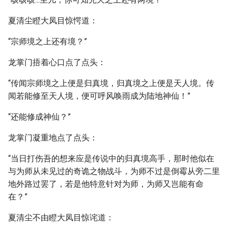
夏清尘瞪大凤目惊愕道：
“宗师境之上还有境？”
龙掌门捂着心口点了点头：
“传闻宗师境之上便是归真境，归真境之上便是天人境。传
闻若能修至天人境，便可呼风唤雨成为陆地神仙！”
“还能修成神仙？”
龙掌门凝重地点了点头：
“当日打伤吾的想来应是传说中的归真境高手，那时他似在
与为师从未见过的奇诡之物战斗，为师不过是倒霉从旁二里
地外路过罢了，若是他特意针对为师，为师又岂能有命
在？”
夏清尘不由瞪大凤目惊诧道：