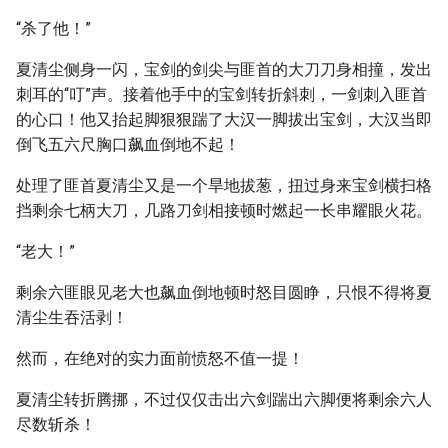
“杀了他！”
夏清尘侧身一闪，宝剑的剑尖与匪首的大刀刀身相撞，发出
刺耳的“叮”声。接着他手中的宝剑转折斜刺，一剑刺入匪首
的心口！他又抬起脚狠狠踹了大汉一脚拔出宝剑，大汉当即
倒飞五六尺胸口飙血倒地不起！
处理了匪首夏清尘又是一个旱地拔葱，扭过身来宝剑横扫格
挡剩余七柄大刀，几路刀剑相接顿时燃起一长串耀眼火花。
“老大！”
剩余六匪眼见老大也飙血倒地顿时怒目圆睁，只恨不得将夏
清尘生吞活剥！
然而，在绝对的实力面前愤怒不值一提！
夏清尘转折腾挪，不过仅仅击出六剑踹出六脚便将剩余六人
尽数斩杀！