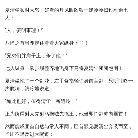
夏清尘顿时大怒，好看的丹凤眼凶狠一眯冷冷扫过剩余七
人：
“人，要明事理！”
八怪之首当即定住萱萱大家纵身下马！
“兄弟们并肩子上，杀了他！”
七人纵身一跃步履整齐地飞身下马将夏清尘团团包围！
夏清尘挽了一个剑花，左手食指轻弹身前宝剑，只听叮咚一
声脆响，清冷地说道：
“如此也好，省得清尘一番追逐！”
正为所谓射人先射马擒贼先擒王，他当即挥剑冲向匪首！
然而能成匪首自然与常人不同，匪首眼见夏清尘奔袭而至，
当即不退反进大喝道：