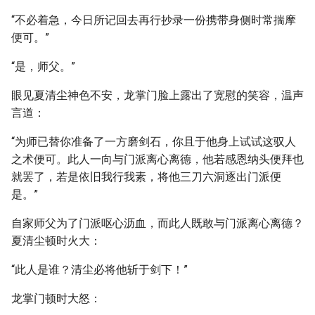
“不必着急，今日所记回去再行抄录一份携带身侧时常揣摩
便可。”
“是，师父。”
眼见夏清尘神色不安，龙掌门脸上露出了宽慰的笑容，温声
言道：
“为师已替你准备了一方磨剑石，你且于他身上试试这驭人
之术便可。此人一向与门派离心离德，他若感恩纳头便拜也
就罢了，若是依旧我行我素，将他三刀六洞逐出门派便
是。”
自家师父为了门派呕心沥血，而此人既敢与门派离心离德？
夏清尘顿时火大：
“此人是谁？清尘必将他斩于剑下！”
龙掌门顿时大怒：