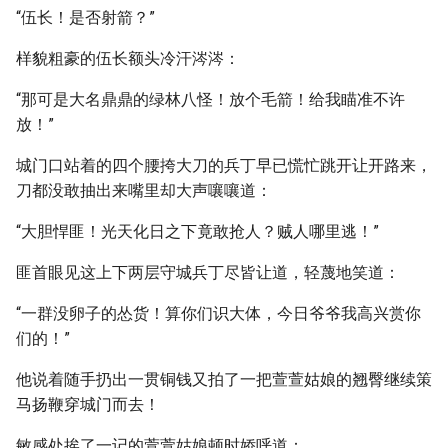
“伍长！是否射箭？”
样貌粗豪的伍长额头冷汗涔涔：
“那可是大名鼎鼎的绿林八怪！放个毛箭！给我瞄准不许
放！”
城门口站着的四个腰挎大刀的兵丁早已慌忙跳开让开路来，
刀都没敢抽出来嘴里却大声嚷嚷道：
“大胆悍匪！光天化日之下竟敢抢人？贼人哪里逃！”
匪首眼见这上下两层守城兵丁尽皆让道，轻蔑地笑道：
“一群没卵子的怂货！算你们识大体，今日爷爷我高兴赏你
们的！”
他说着随手扔出一贯铜钱又拍了一把萱萱姑娘的翘臀继续策
马扬鞭穿城门而去！
敏感处挨了一记的萱萱姑娘顿时娇呼道：