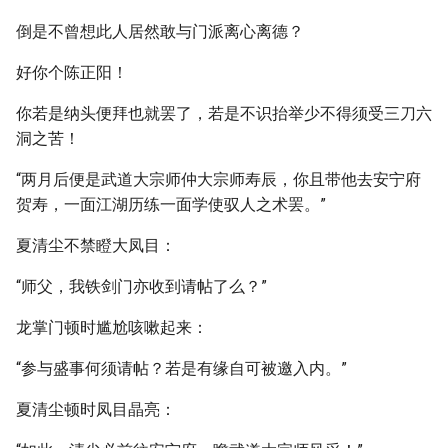
倒是不曾想此人居然敢与门派离心离德？
好你个陈正阳！
你若是纳头便拜也就罢了，若是不识抬举少不得须受三刀六
洞之苦！
“两月后便是武道大宗师仲大宗师寿辰，你且带他去安宁府
贺寿，一面江湖历练一面学使驭人之术罢。”
夏清尘不禁瞪大凤目：
“师父，我铁剑门亦收到请帖了么？”
龙掌门顿时尴尬咳嗽起来：
“参与盛事何须请帖？若是有缘自可被邀入内。”
夏清尘顿时凤目晶亮：