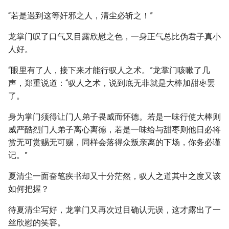
“若是遇到这等奸邪之人，清尘必斩之！”
龙掌门叹了口气又目露欣慰之色，一身正气总比伪君子真小
人好。
“眼里有了人，接下来才能行驭人之术。”龙掌门咳嗽了几
声，郑重说道：“驭人之术，说到底无非就是大棒加甜枣罢
了。
身为掌门须得让门人弟子畏威而怀德。若是一味行使大棒则
威严酷烈门人弟子离心离德，若是一味给与甜枣则他日必将
赏无可赏赐无可赐，同样会落得众叛亲离的下场，你务必谨
记。”
夏清尘一面奋笔疾书却又十分茫然，驭人之道其中之度又该
如何把握？
待夏清尘写好，龙掌门又再次过目确认无误，这才露出了一
丝欣慰的笑容。