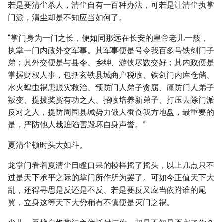
若是要清尘杀人，清尘自有一百种办法，可若是让清尘执掌
门派，清尘却是不知应当如何了。
“掌门身为一门之长，便如同那远在长安的皇帝老儿一般，
执掌一门内政外交军事。其军事便是号令我百多号铁剑门子
弟；其外交便是与县令、乡绅、游侠尽数交好；其内政便是
掌握财权人事，包括玄铁县城商户税收、铁剑门内库仓储、
水火蝗虫祸患赈灾救治、预防门人弟子贪腐、谨防门人弟子
叛变、提拔奖赏有功之人、招收培养新弟子、打压去除门派
反对之人，提防周围县城势力做大蚕食我方地盘，最重要的
是，严防他人栽赃陷害毁坏自身声誉。”
夏清尘顿时头大如斗。
龙掌门看着夏清尘目瞪口呆的模样摇了摇头，以上几点只不
过是天下承平之际的掌门所作所为罢了。可如今正值天下大
乱，还得寻思是反还是不反、若是要反又应当依附谁的尾
翼，立身这等天下大势稍有不慎便是灭门之祸。