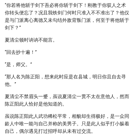
“你若将他斩于剑下吾必将你斩于剑下！刚教于你驭人之术
你转头便忘了？况且我铁剑门何时只准入不不准出了？他仅
是与门派离心离德又未勾结外敌背叛门派，何至于将他斩于
剑下？”
夏清尘顿时讷讷不能言。
“回去抄十遍！”
“是，师父。”
“那人名为陈正阳，想来此时应是在县城，明日你且自去寻
他。”
夏清尘不禁眉头一蹙，虽说夏清尘一贯不太在意他人，然而
陈正阳此人恰好是他知道的。
虽说陈正阳此人武功稀松平常，相貌却生得极好，是一众同
龄人中唯一能与自己并称的美男子。只是此人似乎打小躲着
自己，偶尔遇见打过招呼却从未有过交流。