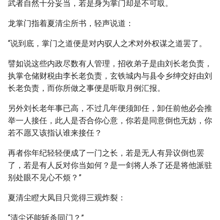
武者自然十分妥当，若是身为掌门却是不可取。
龙掌门指着夏清尘所书，轻声说道：
“说到底，掌门之道便是对内驭人之术对外权谋之道罢了。
譬如说这些内政尽数有人管理，招收弟子是由刘长老负责，
执掌仓储财税由李长老负责，玄铁城内与县令乡绅交好由刘
长老负责，而你所做之事便是听取月例汇报。
另外刘长老年事已高，不过几年便须卸任，卸任前他必会推
举一人接任，此人是否合你心意，你若是同意倒也无妨，你
若不愿又该指认谁来接任？
再者你年纪轻轻便成了一门之长，若是无人有异议倒也罢
了，若是有人反对你当如何？是一剑将人杀了还是将他派驻
别处眼不见心不烦？”
夏清尘瞪大凤目只觉得三观炸裂：
“清尘还能斩杀同门？”