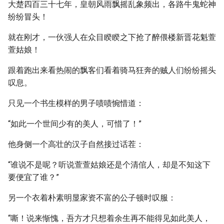
大楚四百三十七年，皇朝风雨飘摇乱象频出，各路牛鬼蛇神
纷纷冒头！
就在刚才，一伙强人在众目睽睽之下抢了醉偎楼新晋花魁萱
萱姑娘！
跟着跑出来看热闹的飘客们看着骑马狂奔的贼人们纷纷摇头
叹息。
只见一个书生模样的男子啧啧惋惜道：
“如此一个世间少有的美人，可惜了！”
他身侧一个高壮的汉子自然接过话茬：
“谁说不是呢？听说萱萱姑娘还是个清倌人，却是不知这下
要便宜了谁？”
另一个衣着朴素明显家资不富的公子顿时叹服：
“嘶！说来惭愧，吾方才只想着余生再不能得见如此美人，