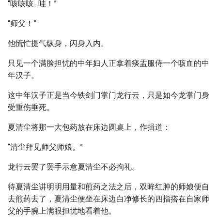
“咳咳咳…哇！”
“师父！”
他慌忙提气纵身，闪身入内。
只见一个满脸担忧的中年妇人正拿着痰盂服侍一个咳血的中
年汉子。
这中年汉子正是当今铁剑门掌门龙行云，只是如今龙掌门身
受重伤垂死。
夏清尘将那一大包药放在床边圆桌上，作揖道：
“清尘拜见师父师娘。”
龙行云罢了罢手示意夏清尘不必拘礼。
待夏清尘讲明明用量和煎药之法之后，双眸红肿的师娘便自
去煎药去了，夏清尘便坐在床边白净修长的四指搭在自家师
父的手腕上满眼担忧地看着他。