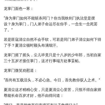
龙掌门面色一寒：
“身为掌门如何不能斩杀同门？你当我铁剑门执法堂是摆
设？身为掌门，门人弟子命运尽在你手，一念生一念死罢
了。”
若是匪寇清尘自然不会手软，可若是同门弟子清尘如何下得
了手？夏清尘顿时额头布满细汗。
龙掌门摇了摇头，尘儿毕竟只是十八岁的少年郎，当初自家
三十五岁才接任掌门，这才行事端方处事妥帖。
龙掌门微笑劝慰道：
“吾尚有五载活头，不必心急。今日，吾先教你驭人之术。”
夏清尘这才稍稍心安，只是夏清尘心里苦，只恨不得自家师
尊能长命百岁才好，他不由得问道：