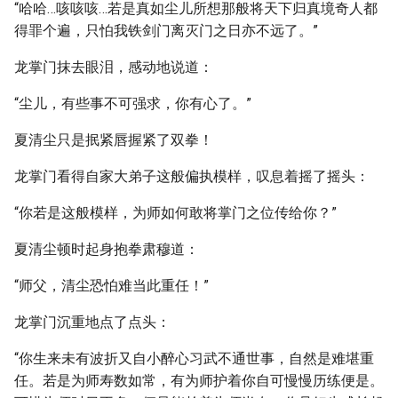
“哈哈…咳咳咳…若是真如尘儿所想那般将天下归真境奇人都
得罪个遍，只怕我铁剑门离灭门之日亦不远了。”
龙掌门抹去眼泪，感动地说道：
“尘儿，有些事不可强求，你有心了。”
夏清尘只是抿紧唇握紧了双拳！
龙掌门看得自家大弟子这般偏执模样，叹息着摇了摇头：
“你若是这般模样，为师如何敢将掌门之位传给你？”
夏清尘顿时起身抱拳肃穆道：
“师父，清尘恐怕难当此重任！”
龙掌门沉重地点了点头：
“你生来未有波折又自小醉心习武不通世事，自然是难堪重
任。若是为师寿数如常，有为师护着你自可慢慢历练便是。