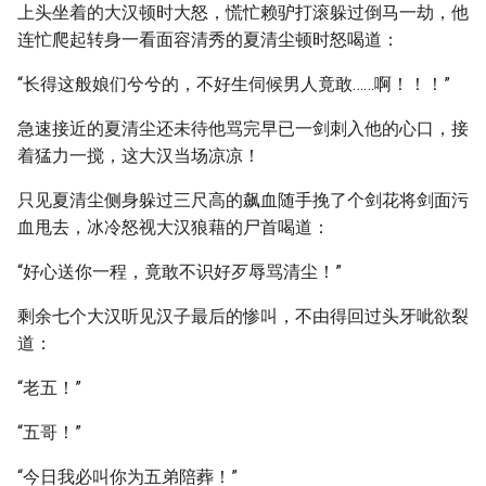
上头坐着的大汉顿时大怒，慌忙赖驴打滚躲过倒马一劫，他
连忙爬起转身一看面容清秀的夏清尘顿时怒喝道：
“长得这般娘们兮兮的，不好生伺候男人竟敢……啊！！！”
急速接近的夏清尘还未待他骂完早已一剑刺入他的心口，接
着猛力一搅，这大汉当场凉凉！
只见夏清尘侧身躲过三尺高的飙血随手挽了个剑花将剑面污
血甩去，冰冷怒视大汉狼藉的尸首喝道：
“好心送你一程，竟敢不识好歹辱骂清尘！”
剩余七个大汉听见汉子最后的惨叫，不由得回过头牙呲欲裂
道：
“老五！”
“五哥！”
“今日我必叫你为五弟陪葬！”