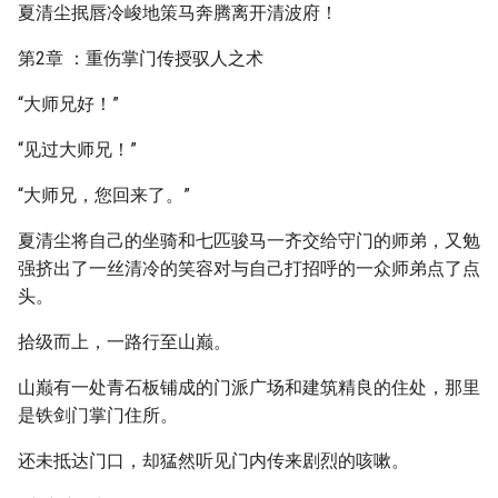
夏清尘抿唇冷峻地策马奔腾离开清波府！
第2章 ：重伤掌门传授驭人之术
“大师兄好！”
“见过大师兄！”
“大师兄，您回来了。”
夏清尘将自己的坐骑和七匹骏马一齐交给守门的师弟，又勉
强挤出了一丝清冷的笑容对与自己打招呼的一众师弟点了点
头。
拾级而上，一路行至山巅。
山巅有一处青石板铺成的门派广场和建筑精良的住处，那里
是铁剑门掌门住所。
还未抵达门口，却猛然听见门内传来剧烈的咳嗽。