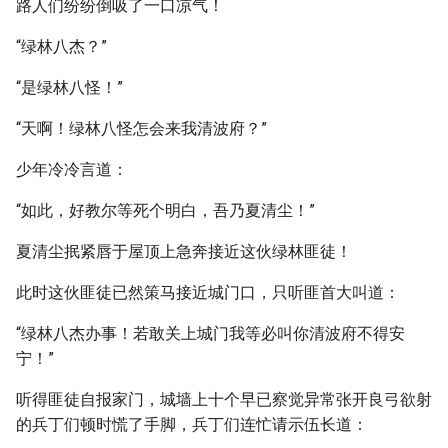
路人们纷纷倒吸了一口凉气！
“绿林八杰？”
“是绿林八怪！”
“天啊！绿林八怪怎会来我清波府？”
少年冷冷言道：
“如此，好教尔等死个明白，吾乃夏清尘！”
夏清尘抿紧唇于屋顶上急奔接近这伙绿林匪徒！
此时这伙匪徒已然策马接近城门口，只听匪首大叫道：
“绿林八杰办事！若敢关上城门我等必叫你清波府不得安
宁！”
听得匪徒自报家门，城墙上十个早已察觉异常张开良弓欲射
的兵丁们顿时慌了手脚，兵丁们连忙请示伍长道：