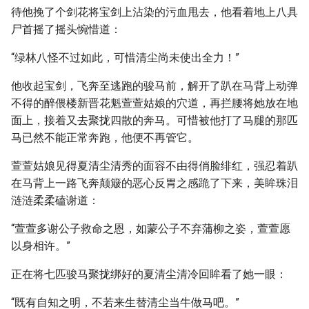
待他挽了个剑花将宝剑上沾染的污血甩去，他看着地上八具
尸首摇了摇头惋惜道：
“绿林八怪不过如此，可惜清尘尚未使出全力！”
他收起宝剑，飞奔至逃跑的骏马前，解开了趴在马背上动弹
不得的醉偎楼新晋花魁萱萱姑娘的穴道，再拦腰将她放在地
面上，接着又去聚拢四散的奔马。可惜被他打了马腿的那匹
马已然不能正常奔跑，他便不再管它。
萱萱姑娘见得夏清尘清秀的面容不由得俏脸绯红，强忍着趴
在马背上一路飞奔颠簸的恶心反胃之感跪了下来，美眸珠泪
涟涟柔柔磕谢道：
“萱萱多谢公子救命之恩，如蒙公子不弃蒲柳之姿，萱萱愿
以身相许。”
正在将七匹骏马聚拢绑好的夏清尘清冷回眸看了她一眼：
“既有自知之明，不若来生替清尘当牛做马吧。”