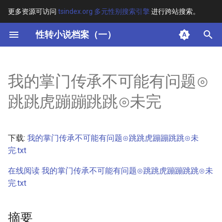
更多资源可访问
tsindex.org 多元性别搜索引擎
进行跨站搜索。
键
性转小说档案（一）
入
摘要
以
我的掌门传承不可能有问题⊙
开
其他信息 [Processed Page
跳跳虎蹦蹦跳跳⊙未完
Metadata]
始
搜
正文
下载:
我的掌门传承不可能有问题⊙跳跳虎蹦蹦跳跳⊙未
索
完.txt
在线阅读 我的掌门传承不可能有问题⊙跳跳虎蹦蹦跳跳⊙未
完.txt
摘要