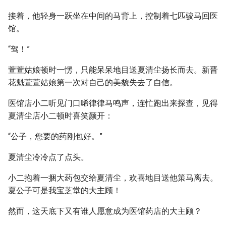
接着，他轻身一跃坐在中间的马背上，控制着七匹骏马回医
馆。
“驾！”
萱萱姑娘顿时一愣，只能呆呆地目送夏清尘扬长而去。新晋
花魁萱萱姑娘第一次对自己的美貌失去了自信。
医馆店小二听见门口唏律律马鸣声，连忙跑出来探查，见得
夏清尘店小二顿时喜笑颜开：
“公子，您要的药刚包好。”
夏清尘冷冷点了点头。
小二抱着一捆大药包交给夏清尘，欢喜地目送他策马离去。
夏公子可是我宝芝堂的大主顾！
然而，这天底下又有谁人愿意成为医馆药店的大主顾？