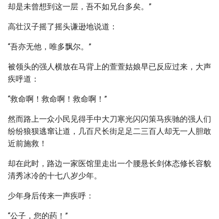
却是未曾想到这一层，吾不如兄台多矣。”
高壮汉子摇了摇头谦逊地说道：
“吾亦无他，唯多飘尔。”
被领头的强人横放在马背上的萱萱姑娘早已反应过来，大声
疾呼道：
“救命啊！救命啊！救命啊！”
然而路上一众小民见得手中大刀寒光闪闪策马疾驰的强人们
纷纷狼狈逃窜让道，几百尺长街足足二三百人却无一人胆敢
近前施救！
却在此时，路边一家医馆里走出一个腰悬长剑体态修长容貌
清秀冰冷的十七八岁少年。
少年身后传来一声疾呼：
“公子，您的药！”