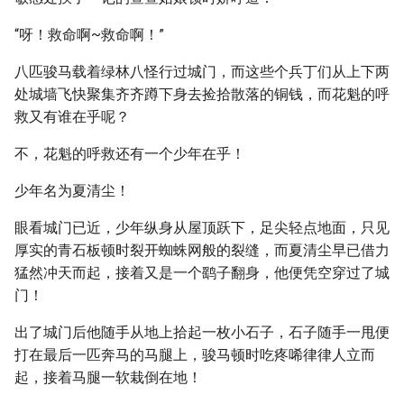
“呀！救命啊~救命啊！”
八匹骏马载着绿林八怪行过城门，而这些个兵丁们从上下两
处城墙飞快聚集齐齐蹲下身去捡拾散落的铜钱，而花魁的呼
救又有谁在乎呢？
不，花魁的呼救还有一个少年在乎！
少年名为夏清尘！
眼看城门已近，少年纵身从屋顶跃下，足尖轻点地面，只见
厚实的青石板顿时裂开蜘蛛网般的裂缝，而夏清尘早已借力
猛然冲天而起，接着又是一个鹞子翻身，他便凭空穿过了城
门！
出了城门后他随手从地上拾起一枚小石子，石子随手一甩便
打在最后一匹奔马的马腿上，骏马顿时吃疼唏律律人立而
起，接着马腿一软栽倒在地！