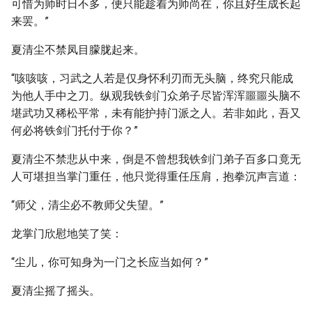
可惜为师时日不多，便只能趁着为师尚在，你且好生成长起
来罢。”
夏清尘不禁凤目朦胧起来。
“咳咳咳，习武之人若是仅身怀利刃而无头脑，终究只能成
为他人手中之刀。纵观我铁剑门众弟子尽皆浑浑噩噩头脑不
堪武功又稀松平常，未有能护持门派之人。若非如此，吾又
何必将铁剑门托付于你？”
夏清尘不禁悲从中来，倒是不曾想我铁剑门弟子百多口竟无
人可堪担当掌门重任，他只觉得重任压肩，抱拳沉声言道：
“师父，清尘必不教师父失望。”
龙掌门欣慰地笑了笑：
“尘儿，你可知身为一门之长应当如何？”
夏清尘摇了摇头。