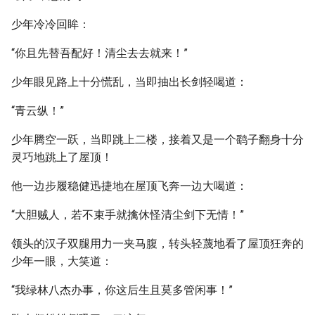
少年冷冷回眸：
“你且先替吾配好！清尘去去就来！”
少年眼见路上十分慌乱，当即抽出长剑轻喝道：
“青云纵！”
少年腾空一跃，当即跳上二楼，接着又是一个鹞子翻身十分
灵巧地跳上了屋顶！
他一边步履稳健迅捷地在屋顶飞奔一边大喝道：
“大胆贼人，若不束手就擒休怪清尘剑下无情！”
领头的汉子双腿用力一夹马腹，转头轻蔑地看了屋顶狂奔的
少年一眼，大笑道：
“我绿林八杰办事，你这后生且莫多管闲事！”