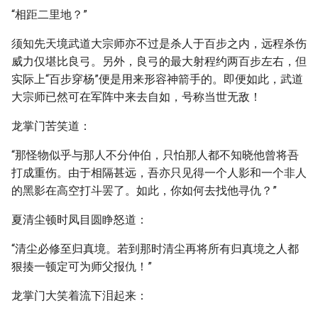
“相距二里地？”
须知先天境武道大宗师亦不过是杀人于百步之内，远程杀伤
威力仅堪比良弓。另外，良弓的最大射程约两百步左右，但
实际上“百步穿杨”便是用来形容神箭手的。即便如此，武道
大宗师已然可在军阵中来去自如，号称当世无敌！
龙掌门苦笑道：
“那怪物似乎与那人不分仲伯，只怕那人都不知晓他曾将吾
打成重伤。由于相隔甚远，吾亦只见得一个人影和一个非人
的黑影在高空打斗罢了。如此，你如何去找他寻仇？”
夏清尘顿时凤目圆睁怒道：
“清尘必修至归真境。若到那时清尘再将所有归真境之人都
狠揍一顿定可为师父报仇！”
龙掌门大笑着流下泪起来：