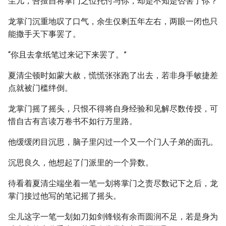
尘儿，吾擅自将掌门之位托付与你，却是不知是否害了你？
龙掌门沉重地叹了口气，余生仅剩五年左右，两眼一闭也只
能撒手天下事罢了。
“你且去拿纸笔过来记下来罢了。”
夏清尘顿时如蒙大赦，慌慌张张跑了出去，若非身手敏捷差
点就被门槛绊倒。
龙掌门摇了摇头，只恨不得将自身经验和见解尽数传授，可
惜自古有言读万卷书不如行万里路。
他缓缓闭目沉思，脑子里闪过一个又一个门人子弟的面孔。
沉思良久，他想起了门派里的一个异数。
待看着夏清尘端坐着一笔一划将掌门之责尽数记下之后，龙
掌门接过他写的笔记摇了摇头。
尘儿这字一笔一划如刀如剑锋锐有余而圆润不足，若是身为