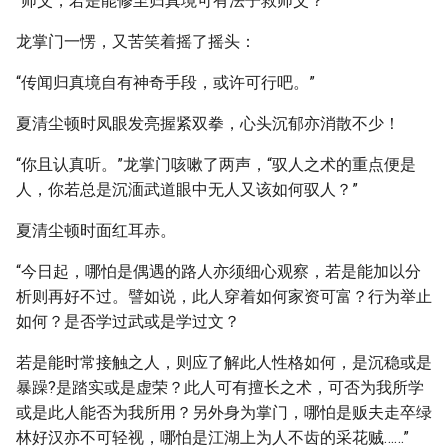
“师父，若是能修至归真境可有法子救师父？”
龙掌门一愣，又苦笑着摇了摇头：
“传闻归真境自有神奇手段，或许可行吧。”
夏清尘顿时凤眼发亮握紧双拳，心头沉郁亦消散不少！
“你且认真听。”龙掌门咳嗽了两声，“驭人之术的重点便是
人，你若总是沉湎武道眼中无人又该如何驭人？”
夏清尘顿时面红耳赤。
“今日起，哪怕是偶遇的路人亦须细心观察，若是能加以分
析则再好不过。譬如说，此人穿着如何家资可富？行为举止
如何？是否学过武或是学过文？
若是能时常接触之人，则应了解此人性格如何，是沉稳或是
暴躁?是踏实或是虚荣？此人可有擅长之术，可否为我所学
或是此人能否为我所用？另外身为掌门，哪怕是贩夫走卒绿
林好汉亦不可轻视，哪怕是江湖上为人不齿的采花贼……”