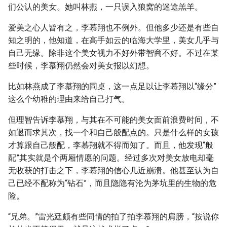
们公认的美女。她叫林燕，一只误入狼窝的迷途羔羊。
爱美之心人皆有之，李慕翔也不例外。但他多少还是有些自
知之明的，他知道，在高手如云的临海大学里，美女几乎与
自己无缘。除非这个美女视力不好外带智商不好。不过在某
些时候，李慕翔仍然会对美女报以幻想。
比如林燕成了李慕翔的同桌，这一点足以让李慕翔以“缘分”
这么个幼稚的理由来给自己打气。
但理智告诉李慕翔，与其在不可能的美女面前浪费时间，不
如退而求其次，找一个和自己般配点的。只是什么样的女孩
才算跟自己般配，李慕翔就不得而知了。而且，他发现“般
配”其实就是个两厢情愿的问题。经过多次对美女放电却毫
无收获的打击之下，李慕翔的信心几近崩溃。他甚至认为自
己已经不配称为“钻石”，而且隐隐有沦为茅坑里的生物的危
险。
“兄弟。”雷光廷颇有些同情的拍了拍李慕翔的肩膀，“按说你