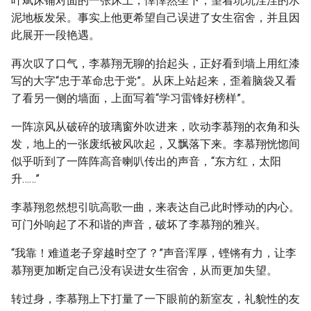
叶斌床铺对面的一张床上，悻悻然坐下，望着坑坑洼洼的水
泥地板发呆。事实上他更希望自己误进了女生宿舍，并且因
此展开一段艳遇。
再次叹了口气，李慕翔无聊的抬起头，正好看到墙上用红漆
写的大字“忠于革命忠于党”。从床上站起来，歪着脑袋又看
了看另一侧的墙面，上面写着“学习雷锋好榜样”。
一阵凉风从破碎的玻璃窗外吹进来，吹动李慕翔的衣角和头
发，地上的一张废纸被风吹起，又飘落下来。李慕翔恍惚间
似乎听到了一阵阵高音喇叭传出的声音，“东方红，太阳
升……”
李慕翔忽然想引吭高歌一曲，来表达自己此时悸动的内心。
可门外响起了不和谐的声音，破坏了李慕翔的雅兴。
“我靠！难道老子穿越时空了？”声音浑厚，铿锵有力，让李
慕翔更加断定自己没有误进女生宿舍，从而更加失望。
转过身，李慕翔上下打量了一下眼前的新室友，礼貌性的友