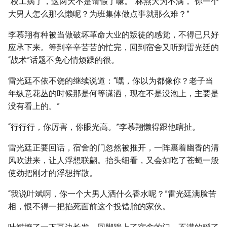
“校工病了，这两天不是请假了嘛。”林燕大为不满，“你一个
大男人怎么那么懒呢？为班集体做点事就那么难？”
李慕翔有种被当做破坏革命大业的叛徒的感觉，不得已只好
应承下来。等到辛辛苦苦的忙完，回到宿舍又听到雷光廷的
“战术”话题不免心情烦躁的很。
雷光廷不依不饶的继续说道：“嘿，你以为都像你？老子当
年纵意花丛的时候那是何等潇洒，现在不是没泡上，主要是
没有看上的。”
“行行行，你厉害，你眼光高。”李慕翔懒得跟他瞎扯。
雷光廷正要回话，宿舍的门忽然被推开，一阵裹着幽香的清
风吹进来，让人浮想联翩。抬头细看，又会如吃了苍蝇一般
使劲把刚才的浮想挥散。
“我说叶斌啊，你一个大男人洒什么香水呢？”雷光廷满脸苦
相，恨不得一把掐死面前这个投错胎的家伙。