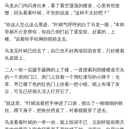
马龙从门内闪身出来，看了看空荡荡的楼道，心里有些发
憷，回头看看叶斌，不安的说道，“这样不太好吧？”
“你这人怎么这么墨迹。”叶斌气呼呼的白了马龙一眼，“本帅
哥都不介意帮你，你自己倒打起了退堂鼓。赶紧的，上
楼。”说着轻手轻脚的朝前走去。
马龙见叶斌已经去了，自己也不好再缩回宿舍里，只好硬着
头皮跟上。
二人一前一后蹑手蹑脚的上了楼，一直摸索到四楼楼道尽头
的一个房间门口。房门上挂着一个用红漆写的小牌子：仓
库。早已褪了色的红色门上挂着一把小锁。锁上布满了灰
尘，可见已经很久没人打开它了。
“就这里。”叶斌说着把手伸进了口袋，摸出了一根细细的铁
丝。蹲下身子，把铁丝捋直了，对着锁眼穿了进去。
马龙看着叶斌的一举一动，面上惊讶不已，立刻怀疑前两天