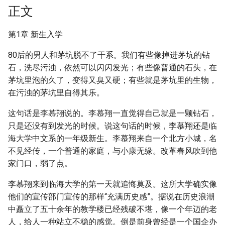
正文
第1章 新生入学
80后的男人和茅坑脱不了干系。我们有些像掉进茅坑的钻
石，洗尽污浊，依然可以闪闪发光；有些像普通的石头，在
茅坑里泡的久了，变得又臭又硬；有些就是茅坑里的生物，
在污浊的茅坑里自得其乐。
这句话是李慕翔说的。李慕翔一直觉得自己就是一颗钻石，
只是还没有到发光的时候。说这句话的时候，李慕翔还是临
海大学中文系的一年级新生。李慕翔来自一个北方小城，名
不见经传，一个普通的家庭，与小康无缘。改革春风吹到他
家门口，弱了点。
李慕翔来到临海大学的第一天就追悔莫及。这所大学确实像
他们的宣传部门宣传的那样“充满历史感”。据说在历史浪潮
中矗立了五十余年的教学楼已经残破不堪，像一个年迈的老
人，给人一种站立不稳的感觉。倒是前身曾经是一个国企办