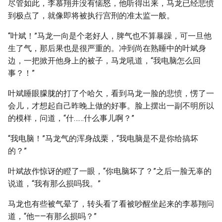
尽管如此，李慕翔并没有恼怒，他听得出来，马龙已经悲愤
到极点了，就像即将被执行宫刑的准太监一般。
“叶斌！”马龙一向是个老好人，脾气也不算暴躁，可一旦他
生了气，那后果也是很严重的。冲到尚在熟睡中的叶斌身
边，一把掀开他身上的被子，马龙吼道，“我电脑怎么回
事？！”
叶斌睡眼朦胧的打了个哈欠，看到马龙一脸的悲愤，愣了一
会儿，才想起自己昨晚上做的好事。脸上摆出一副不明所以
的模样，问道，“什……什么事儿啊？”
“我电脑！”马龙气的浑身战栗，“我电脑是不是你给搞坏
的？”
叶斌故作惊讶的瞪了一眼，“你电脑坏了？”之后一脸无辜的
说道，“我有那么损吗我。”
马龙也有些被气晕了，转头看了看被吵醒坐起来的李慕翔问
道，“他——有那么损吗？”