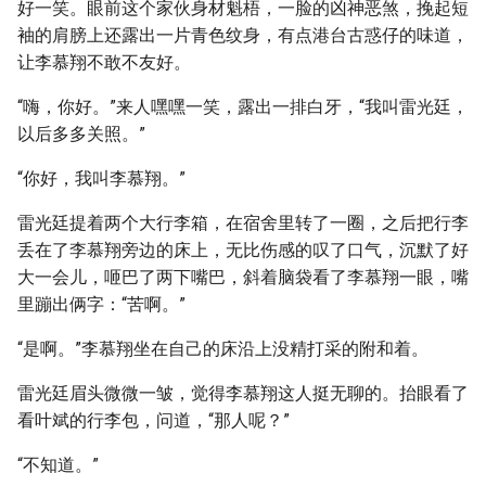
好一笑。眼前这个家伙身材魁梧，一脸的凶神恶煞，挽起短
袖的肩膀上还露出一片青色纹身，有点港台古惑仔的味道，
让李慕翔不敢不友好。
“嗨，你好。”来人嘿嘿一笑，露出一排白牙，“我叫雷光廷，
以后多多关照。”
“你好，我叫李慕翔。”
雷光廷提着两个大行李箱，在宿舍里转了一圈，之后把行李
丢在了李慕翔旁边的床上，无比伤感的叹了口气，沉默了好
大一会儿，咂巴了两下嘴巴，斜着脑袋看了李慕翔一眼，嘴
里蹦出俩字：“苦啊。”
“是啊。”李慕翔坐在自己的床沿上没精打采的附和着。
雷光廷眉头微微一皱，觉得李慕翔这人挺无聊的。抬眼看了
看叶斌的行李包，问道，“那人呢？”
“不知道。”