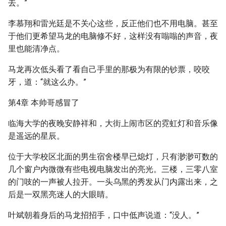
去。”
李慕翔和雷光廷是不关心这些，反正他们也不用电脑。甚至
于他们更希望马龙的电脑修不好，这样没有嗡嗡的声音，夜
里也能清净点。
马龙再次低头看了看自己手里的那极为有限的钞票，咬咬
牙，道：“就这么办。”
第4章 本帅哥感冒了
临海大学的夜晚安静祥和，大街上闹市区的霓虹灯和音乐像
是遥远的星辰。
位于大学校区北面的男生宿舍楼早已熄灯，只有渺渺可数的
几个窗户内微微有些电视电脑发出的亮光。三楼，三零八室
的门吱的一声被人拉开。一头乌黑的秀发从门内露出来，之
后是一双黑亮迷人的大眼睛。
叶斌朝着身后的马龙招招手，口中低声说道：“没人。”