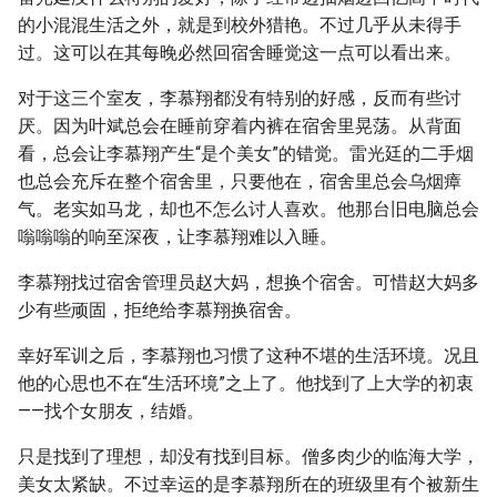
的小混混生活之外，就是到校外猎艳。不过几乎从未得手
过。这可以在其每晚必然回宿舍睡觉这一点可以看出来。
对于这三个室友，李慕翔都没有特别的好感，反而有些讨
厌。因为叶斌总会在睡前穿着内裤在宿舍里晃荡。从背面
看，总会让李慕翔产生“是个美女”的错觉。雷光廷的二手烟
也总会充斥在整个宿舍里，只要他在，宿舍里总会乌烟瘴
气。老实如马龙，却也不怎么讨人喜欢。他那台旧电脑总会
嗡嗡嗡的响至深夜，让李慕翔难以入睡。
李慕翔找过宿舍管理员赵大妈，想换个宿舍。可惜赵大妈多
少有些顽固，拒绝给李慕翔换宿舍。
幸好军训之后，李慕翔也习惯了这种不堪的生活环境。况且
他的心思也不在“生活环境”之上了。他找到了上大学的初衷
——找个女朋友，结婚。
只是找到了理想，却没有找到目标。僧多肉少的临海大学，
美女太紧缺。不过幸运的是李慕翔所在的班级里有个被新生