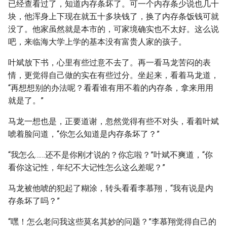
已经查看过了，知道内存条坏了。可一个内存条少说也几十
块，他浑身上下现在就五十多块钱了，换了内存条饭钱可就
没了。他家虽然就是本市的，可家境确实也不太好。这么说
吧，来临海大学上学的基本没有富贵人家的孩子。
叶斌放下书，心里有些过意不去了。再一看马龙苦闷的表
情，更觉得自己做的实在有些过分。坐起来，看着马龙道，
“再想想别的办法呢？看看谁有用不着的内存条，拿来用用
就是了。”
马龙一想也是，正要道谢，忽然觉得有些不对头，看着叶斌
唬着脸问道，“你怎么知道是内存条坏了？”
“我怎么……还不是你刚才说的？你忘啦？”叶斌不爽道，“你
看你这记性，年纪不大记性怎么这么差呢？”
马龙被他唬的犯起了糊涂，转头看看李慕翔，“我有说是内
存条坏了吗？”
“嘿！怎么老问我这些莫名其妙的问题？”李慕翔觉得自己的