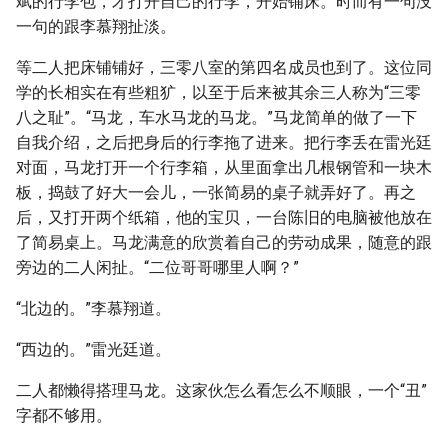
斌的行李包，才打开自己的行李，开始铺床。时而有一句没
一句的跟李慕翔扯淡。
等二人把床铺铺好，三零八室的第四名成员也到了。这位同
学的长相实在有些粗犷，以至于后来被其余三人称为“三零
八之耻”。“马龙，车水马龙的马龙。”马龙简单的做了一下
自我介绍，之后把身后的行李拖了进来。把行李丢在雷光廷
对面，马龙打开一个行李箱，从里面拿出几根钢管和一块木
板，捣鼓了好大一会儿，一张简易的桌子就弄好了。再之
后，又打开两个纸箱，他的宝贝，一台陈旧的电脑被他放在
了简易桌上。马龙满意的欣赏着自己的劳动成果，随意的跟
旁边的二人闲扯。“二位哥哥哪里人啊？”
“北边的。”李慕翔道。
“西边的。”雷光廷道。
二人都懒得搭理马龙。这家伙怎么看怎么不顺眼，一个“丑”
字都不够用。