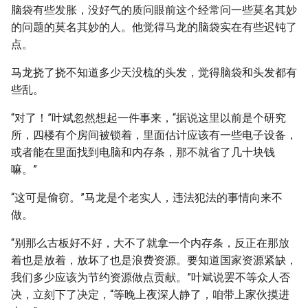
脑袋有些发胀，没好气的质问眼前这个经常问一些莫名其妙
的问题的莫名其妙的人。他觉得马龙的脑袋实在有些迟钝了
点。
马龙挠了挠不知道多少天没梳的头发，觉得脑袋和头发都有
些乱。
“对了！”叶斌忽然想起一件事来，“据说这里以前是个研究
所，四楼有个房间被锁着，里面估计应该有一些电子设备，
或者能在里面找到电脑和内存条，那不就省了几十块钱
嘛。”
“这可是偷窃。”马龙是个老实人，违法犯法的事情向来不
做。
“别那么古板好不好，大不了就拿一个内存条，反正在那放
着也是放着，放坏了也是浪费资源。要知道国家资源紧缺，
我们多少应该为节约资源做点贡献。”叶斌说罢不等众人否
决，立刻下了决定，“等晚上夜深人静了，咱带上家伙摸进