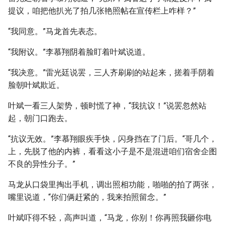
提议，咱把他扒光了拍几张艳照帖在宣传栏上咋样？”
“我同意。”马龙首先表态。
“我附议。”李慕翔阴着脸盯着叶斌说道。
“我决意。”雷光廷说罢，三人齐刷刷的站起来，搓着手阴着
脸朝叶斌欺近。
叶斌一看三人架势，顿时慌了神，“我抗议！”说罢忽然站
起，朝门口跑去。
“抗议无效。”李慕翔眼疾手快，闪身挡在了门后。“哥几个，
上，先脱了他的内裤，看看这小子是不是混进咱们宿舍企图
不良的异性分子。”
马龙从口袋里掏出手机，调出照相功能，啪啪的拍了两张，
嘴里说道，“你们俩赶紧的，我来拍照留念。”
叶斌吓得不轻，高声叫道，“马龙，你别！你再照我砸你电