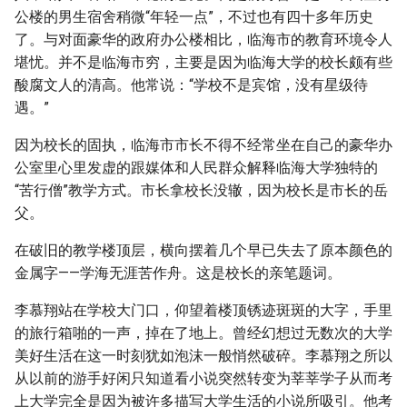
公楼的男生宿舍稍微“年轻一点”，不过也有四十多年历史
了。与对面豪华的政府办公楼相比，临海市的教育环境令人
堪忧。并不是临海市穷，主要是因为临海大学的校长颇有些
酸腐文人的清高。他常说：“学校不是宾馆，没有星级待
遇。”
因为校长的固执，临海市市长不得不经常坐在自己的豪华办
公室里心里发虚的跟媒体和人民群众解释临海大学独特的
“苦行僧”教学方式。市长拿校长没辙，因为校长是市长的岳
父。
在破旧的教学楼顶层，横向摆着几个早已失去了原本颜色的
金属字——学海无涯苦作舟。这是校长的亲笔题词。
李慕翔站在学校大门口，仰望着楼顶锈迹斑斑的大字，手里
的旅行箱啪的一声，掉在了地上。曾经幻想过无数次的大学
美好生活在这一时刻犹如泡沫一般悄然破碎。李慕翔之所以
从以前的游手好闲只知道看小说突然转变为莘莘学子从而考
上大学完全是因为被许多描写大学生活的小说所吸引。他考