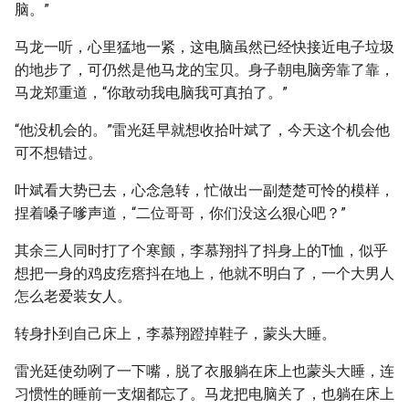
脑。”
马龙一听，心里猛地一紧，这电脑虽然已经快接近电子垃圾
的地步了，可仍然是他马龙的宝贝。身子朝电脑旁靠了靠，
马龙郑重道，“你敢动我电脑我可真拍了。”
“他没机会的。”雷光廷早就想收拾叶斌了，今天这个机会他
可不想错过。
叶斌看大势已去，心念急转，忙做出一副楚楚可怜的模样，
捏着嗓子嗲声道，“二位哥哥，你们没这么狠心吧？”
其余三人同时打了个寒颤，李慕翔抖了抖身上的T恤，似乎
想把一身的鸡皮疙瘩抖在地上，他就不明白了，一个大男人
怎么老爱装女人。
转身扑到自己床上，李慕翔蹬掉鞋子，蒙头大睡。
雷光廷使劲咧了一下嘴，脱了衣服躺在床上也蒙头大睡，连
习惯性的睡前一支烟都忘了。马龙把电脑关了，也躺在床上