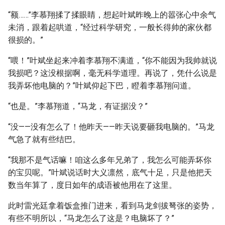
“额……”李慕翔揉了揉眼睛，想起叶斌昨晚上的嚣张心中余气
未消，跟着起哄道，“经过科学研究，一般长得帅的家伙都
很损的。”
“喂！”叶斌坐起来冲着李慕翔不满道，“你不能因为我帅就说
我损吧？这没根据啊，毫无科学道理。再说了，凭什么说是
我弄坏他电脑的？”叶斌仰起下巴，瞪着李慕翔问道。
“也是。”李慕翔道，“马龙，有证据没？”
“没——没有怎么了！他昨天——昨天说要砸我电脑的。”马龙
气急了就有些结巴。
“我那不是气话嘛！咱这么多年兄弟了，我怎么可能弄坏你
的宝贝呢。”叶斌说话时大义凛然，底气十足，只是他把天
数当年算了，度日如年的成语被他用在了这里。
此时雷光廷拿着饭盒推门进来，看到马龙剑拔弩张的姿势，
有些不明所以，“马龙怎么了这是？电脑坏了？”