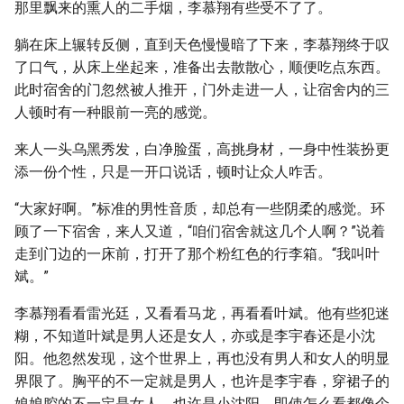
那里飘来的熏人的二手烟，李慕翔有些受不了了。
躺在床上辗转反侧，直到天色慢慢暗了下来，李慕翔终于叹
了口气，从床上坐起来，准备出去散散心，顺便吃点东西。
此时宿舍的门忽然被人推开，门外走进一人，让宿舍内的三
人顿时有一种眼前一亮的感觉。
来人一头乌黑秀发，白净脸蛋，高挑身材，一身中性装扮更
添一份个性，只是一开口说话，顿时让众人咋舌。
“大家好啊。”标准的男性音质，却总有一些阴柔的感觉。环
顾了一下宿舍，来人又道，“咱们宿舍就这几个人啊？”说着
走到门边的一床前，打开了那个粉红色的行李箱。“我叫叶
斌。”
李慕翔看看雷光廷，又看看马龙，再看看叶斌。他有些犯迷
糊，不知道叶斌是男人还是女人，亦或是李宇春还是小沈
阳。他忽然发现，这个世界上，再也没有男人和女人的明显
界限了。胸平的不一定就是男人，也许是李宇春，穿裙子的
娘娘腔的不一定是女人，也许是小沈阳。即使怎么看都像个