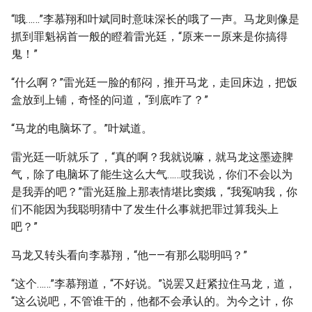
“哦……”李慕翔和叶斌同时意味深长的哦了一声。马龙则像是
抓到罪魁祸首一般的瞪着雷光廷，“原来——原来是你搞得
鬼！”
“什么啊？”雷光廷一脸的郁闷，推开马龙，走回床边，把饭
盒放到上铺，奇怪的问道，“到底咋了？”
“马龙的电脑坏了。”叶斌道。
雷光廷一听就乐了，“真的啊？我就说嘛，就马龙这墨迹脾
气，除了电脑坏了能生这么大气……哎我说，你们不会以为
是我弄的吧？”雷光廷脸上那表情堪比窦娥，“我冤呐我，你
们不能因为我聪明猜中了发生什么事就把罪过算我头上
吧？”
马龙又转头看向李慕翔，“他——有那么聪明吗？”
“这个……”李慕翔道，“不好说。”说罢又赶紧拉住马龙，道，
“这么说吧，不管谁干的，他都不会承认的。为今之计，你