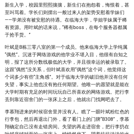
新生入学，校园里熙熙攘攘，新生们在抱怨着，悔恨着，甚
至叫骂着。学长们则摆出一般过来人的架势安慰着学妹们
——学弟没有被安慰的待遇。在临海大学，学姐学妹属于稀
有资源。用叶斌的话来说，“稀有boss，在每个服务器都属
于抢手货。”
叶斌是B栋三零八室的第一个成员。他来临海大学上学纯属
“偶然”。沉迷于网络游戏的他学业不堪入目，他很有自知之
明，报了这所分数线极低的大学，并且很幸运的被录取了。
这跟“偶然”没关系，但叶斌喜欢用“偶然”这个词，他觉得这
个词多少有些“主角感”。对于临海大学的破旧他并没有任何
失望，事实上他也没有抱任何期望。他唯一的愿望就是能在
大学时期有充足的时间玩玩自己所喜欢的网络游戏。把行李
丢到靠近宿舍门的一张床上之后，他就出门找网吧去了。
李慕翔进来的时候宿舍里并没有人。瞧了一眼叶斌粉红色的
行李包，然后再退出门外，看了看门上的门牌“B308”，李慕
翔确定自己没有走错房间。失望的再走进宿舍，把行李扔在