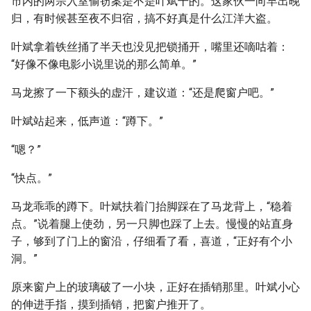
市内的两宗入室偷窃案是不是叶斌干的。这家伙一向早出晚
归，有时候甚至夜不归宿，搞不好真是什么江洋大盗。
叶斌拿着铁丝捅了半天也没见把锁捅开，嘴里还嘀咕着：
“好像不像电影小说里说的那么简单。”
马龙擦了一下额头的虚汗，建议道：“还是爬窗户吧。”
叶斌站起来，低声道：“蹲下。”
“嗯？”
“快点。”
马龙乖乖的蹲下。叶斌扶着门抬脚踩在了马龙背上，“稳着
点。”说着腿上使劲，另一只脚也踩了上去。慢慢的站直身
子，够到了门上的窗沿，仔细看了看，喜道，“正好有个小
洞。”
原来窗户上的玻璃破了一小块，正好在插销那里。叶斌小心
的伸进手指，摸到插销，把窗户推开了。