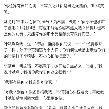
“你还算有自知之明，三零八之耻你是当之无愧的。”叶斌笑
道。
马龙对“三零八之耻”的绰号大为不满，气道：“你小子也忒狂
了点吧？帅就帅吧，可也不能这么瞧不起人吧？长得帅也不
是你的功劳，只能算你的那个受精卵发育良好而已。”
叶斌咧咧嘴，道，“行啦，懒得跟你们说，一个个长得跟茄
子一样，除了李慕翔还有个人样，你们俩也就是上帝造你们
的时候打了个喷嚏，不小心把脸捏歪了。”
李慕翔一听这话，不愿意了，掀开被子坐起来，气道，“我
说叶斌啊，我招你惹你了你这么损我？”
“我哪有损你？我这是夸你呢。”
“夸我？别价！你还是损我吧。”李慕翔心头压着火，再瞅瞅
叶斌细腻性感的大腿，心里更犯梗。
雷光廷朝着李慕翔说道，“兄弟，我看这小子就是皮痒，我