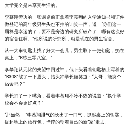
大学完全是来享受生活的。
李慕翔旁边的一张课桌前正拿着李慕翔的入学通知书和证件
做登记的高年级男生头也不抬的讪笑一声，道：“你们这一
届算是幸运的了，要不是旁边的研究所破产了，哪有这么好
的宿舍住啊。”他所说的研究所，就是现在的男生宿舍。
从一大串钥匙上找了好大一会儿，男生取下一把钥匙，扔在
桌上，“B栋三零八室。”
李慕翔从无比的失望中回过神，低下头看着钥匙柄上写着的
“B308”皱了一下眉头，抬头冲学长媚笑道：“大哥，能换个
宿舍吗？”
学长抽了一下嘴角，看着李慕翔不冷不热的说道：“换个学
校会不会更好点？”
“那当然……”李慕翔泄气的长出了一口气，抓起桌上的钥匙，
提起地上的旅行包，悻悻的朝着自己的新“家”走去。