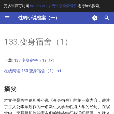
更多资源可访问
tsindex.org 多元性别搜索引擎
进行跨站搜索。
键
性转小说档案（一）
入
摘要
以
133.变身宿舍（1）
开
其他信息 [Processed Page
Metadata]
始
下载:
133.变身宿舍（1）.txt
搜
正文
在线阅读 133.变身宿舍（1）.txt
索
摘要
本文件是跨性别相关小说《变身宿舍》的第一章内容，讲述
了主人公李慕翔作为一名新生入学至临海大学的经历。在宿
舍中，李慕翔和他的室友们的性格特征被详细描写，包括来