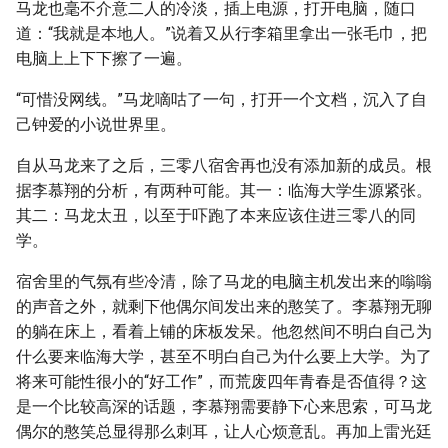
马龙也毫不介意二人的冷淡，插上电源，打开电脑，随口
道：“我就是本地人。”说着又从行李箱里拿出一张毛巾，把
电脑上上下下擦了一遍。
“可惜没网线。”马龙嘀咕了一句，打开一个文档，沉入了自
己钟爱的小说世界里。
自从马龙来了之后，三零八宿舍再也没有添加新的成员。根
据李慕翔的分析，有两种可能。其一：临海大学生源紧张。
其二：马龙太丑，以至于吓跑了本来应该住进三零八的同
学。
宿舍里的气氛有些冷清，除了马龙的电脑主机发出来的嗡嗡
的声音之外，就剩下他偶尔间发出来的憨笑了。李慕翔无聊
的躺在床上，看着上铺的床板发呆。他忽然间不明白自己为
什么要来临海大学，甚至不明白自己为什么要上大学。为了
将来可能性很小的“好工作”，而荒废四年青春是否值得？这
是一个比较高深的话题，李慕翔需要静下心来思索，可马龙
偶尔的憨笑总显得那么刺耳，让人心烦意乱。再加上雷光廷