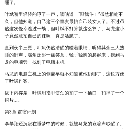
睡了。
叶斌嘴里轻轻的哼了一声，嘀咕道：“跟我斗！”虽然相处不
久，但他知道，自己这三个室友最怕自己装女人了。不过虽
然这次侥幸逃过一劫，但叶斌不打算就这么算了。马龙这小
子竟然敢拍自己的裸照，真是活腻了。
直到夜半三更，叶斌仍然清醒的瞪着眼睛，听得其余三人熟
睡的鼾声，嘴角泛起一丝笑意，轻手轻脚的爬起来，摸到马
龙的电脑旁，找到了电脑主机。
马龙的电脑主机上的侧盖早就不知道被他扔哪了，这也方便
了叶斌作案。
拔下内存条，叶斌用指甲使劲的扣了一下插口，扣掉了一个
铜片……
第3章 盗窃计划
李慕翔还沉寂在睡梦中的时候，就被马龙的哀嚎声吵醒了。