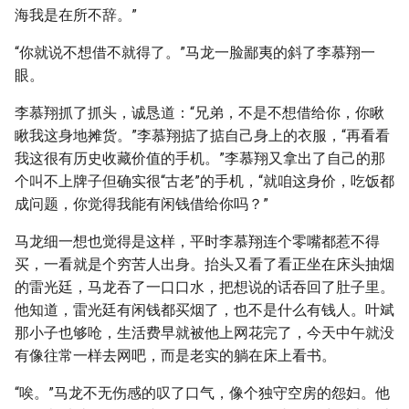
海我是在所不辞。”
“你就说不想借不就得了。”马龙一脸鄙夷的斜了李慕翔一
眼。
李慕翔抓了抓头，诚恳道：“兄弟，不是不想借给你，你瞅
瞅我这身地摊货。”李慕翔掂了掂自己身上的衣服，“再看看
我这很有历史收藏价值的手机。”李慕翔又拿出了自己的那
个叫不上牌子但确实很“古老”的手机，“就咱这身价，吃饭都
成问题，你觉得我能有闲钱借给你吗？”
马龙细一想也觉得是这样，平时李慕翔连个零嘴都惹不得
买，一看就是个穷苦人出身。抬头又看了看正坐在床头抽烟
的雷光廷，马龙吞了一口口水，把想说的话吞回了肚子里。
他知道，雷光廷有闲钱都买烟了，也不是什么有钱人。叶斌
那小子也够呛，生活费早就被他上网花完了，今天中午就没
有像往常一样去网吧，而是老实的躺在床上看书。
“唉。”马龙不无伤感的叹了口气，像个独守空房的怨妇。他