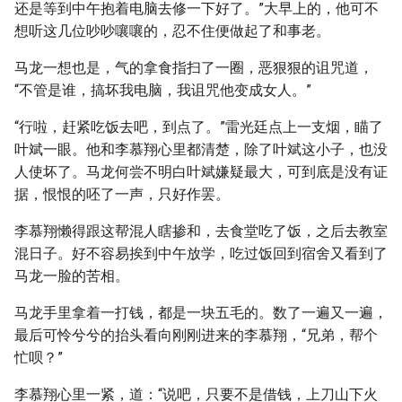
还是等到中午抱着电脑去修一下好了。”大早上的，他可不
想听这几位吵吵嚷嚷的，忍不住便做起了和事老。
马龙一想也是，气的拿食指扫了一圈，恶狠狠的诅咒道，
“不管是谁，搞坏我电脑，我诅咒他变成女人。”
“行啦，赶紧吃饭去吧，到点了。”雷光廷点上一支烟，瞄了
叶斌一眼。他和李慕翔心里都清楚，除了叶斌这小子，也没
人使坏了。马龙何尝不明白叶斌嫌疑最大，可到底是没有证
据，恨恨的呸了一声，只好作罢。
李慕翔懒得跟这帮混人瞎掺和，去食堂吃了饭，之后去教室
混日子。好不容易挨到中午放学，吃过饭回到宿舍又看到了
马龙一脸的苦相。
马龙手里拿着一打钱，都是一块五毛的。数了一遍又一遍，
最后可怜兮兮的抬头看向刚刚进来的李慕翔，“兄弟，帮个
忙呗？”
李慕翔心里一紧，道：“说吧，只要不是借钱，上刀山下火