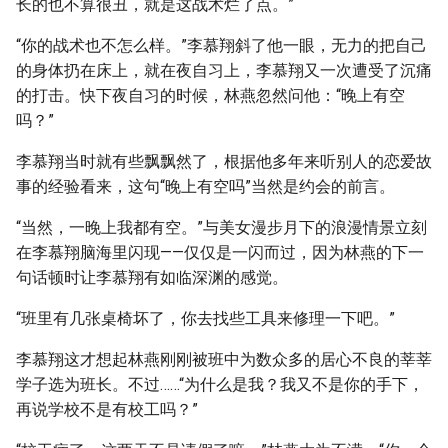
长的也不算很丑，就是这战术烂了点。”
“你的战术也不怎么样。”李慕翔斜了他一眼，无力的把自己
的身体扔在床上，就在夜自习上，李慕翔又一次遭受了沉痛
的打击。快下夜自习的时候，林燕忽然问他：“晚上有空
吗？”
李慕翔当时就有些飘飘然了，根据他多年来听别人的恋爱故
事的经验看来，这句“晚上有空吗”当然是约会的前言。
“当然，一晚上我都有空。”与美女漫步月下的浪漫情景立刻
在李慕翔脑海里闪现——仅仅是一闪而过，因为林燕的下一
句话顿时让李慕翔有如临深渊的感觉。
“班里有几张桌椅坏了，你去找些工具来修理一下吧。”
李慕翔这才想起林燕刚刚被班中为数众多的居心不良的莘莘
学子选为班长。不过……“为什么是我？我又不是你的手下，
再说学校不是有校工吗？”