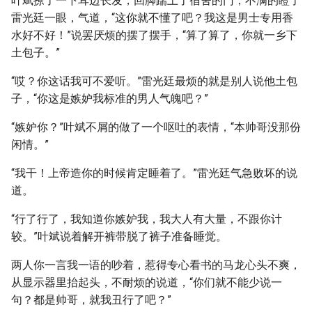
叶斌撩了一下耳边长发，回脚踹上了宿舍的门，不满的瞪了
雷光廷一眼，气道，“这你就不懂了吧？我这是男士专用香
水好不好！”说罢厌烦的摆了摆手，“算了算了，你就一乡下
土包子。”
“哎？你这话我可不爱听。”雷光廷最烦的就是别人说他土包
子，“你这是嫉妒我标准的男人气魄吧？”
“嫉妒你？”叶斌不屑的做了一个呕吐的表情，“本帅哥没那份
闲情。”
“我干！上帝造你的时候肯定睡着了。”雷光廷气急败坏的说
道。
“行了行了，我知道你嫉妒我，我大人有大量，不跟你计
较。”叶斌说着解开裤带脱了裤子准备睡觉。
两人你一言我一语的吵着，惹得专心看书的马龙心头不爽，
从显示器里抬起头，不耐烦的说道，“你们就不能少说一
句？都是帅哥，就我丑行了吧？”