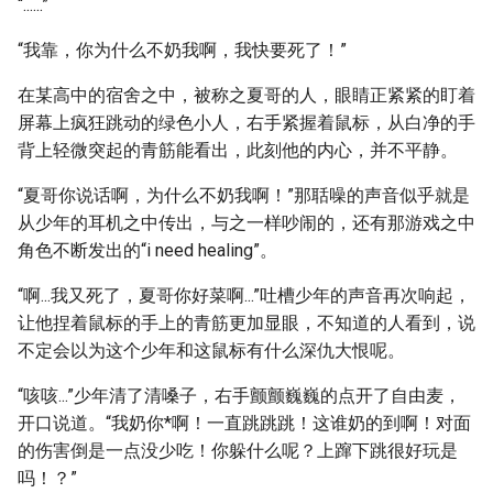
“......”
“我靠，你为什么不奶我啊，我快要死了！”
在某高中的宿舍之中，被称之夏哥的人，眼睛正紧紧的盯着
屏幕上疯狂跳动的绿色小人，右手紧握着鼠标，从白净的手
背上轻微突起的青筋能看出，此刻他的内心，并不平静。
“夏哥你说话啊，为什么不奶我啊！”那聒噪的声音似乎就是
从少年的耳机之中传出，与之一样吵闹的，还有那游戏之中
角色不断发出的“i need healing”。
“啊...我又死了，夏哥你好菜啊...”吐槽少年的声音再次响起，
让他捏着鼠标的手上的青筋更加显眼，不知道的人看到，说
不定会以为这个少年和这鼠标有什么深仇大恨呢。
“咳咳...”少年清了清嗓子，右手颤颤巍巍的点开了自由麦，
开口说道。“我奶你*啊！一直跳跳跳！这谁奶的到啊！对面
的伤害倒是一点没少吃！你躲什么呢？上蹿下跳很好玩是
吗！？”