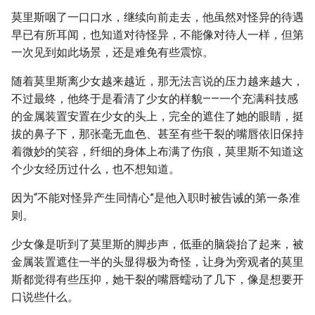
莫里斯咽了一口口水，继续向前走去，他虽然对怪异的待遇
早已有所耳闻，也知道对待怪异，不能像对待人一样，但第
一次见到如此场景，还是难免有些震惊。
随着莫里斯离少女越来越近，那无法言说的压力越来越大，
不过最终，他终于是看清了少女的样貌——一个充满科技感
的金属装置安置在少女的头上，完全的遮住了她的眼睛，挺
拔的鼻子下，那张毫无血色、甚至有些干裂的嘴唇依旧保持
着微妙的笑容，纤细的身体上布满了伤痕，莫里斯不知道这
个少女经历过什么，也不想知道。
因为“不能对怪异产生同情心”是他入职时被告诫的第一条准
则。
少女像是听到了莫里斯的脚步声，低垂的脑袋抬了起来，被
金属装置遮住一半的头显得极为奇怪，让身为旁观者的莫里
斯都觉得有些压抑，她干裂的嘴唇蠕动了几下，像是想要开
口说些什么。