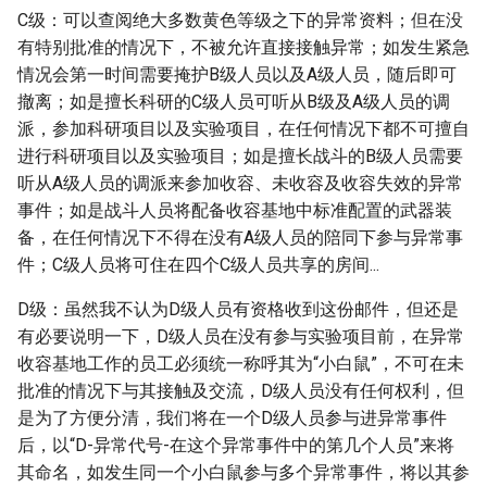
C级：可以查阅绝大多数黄色等级之下的异常资料；但在没
有特别批准的情况下，不被允许直接接触异常；如发生紧急
情况会第一时间需要掩护B级人员以及A级人员，随后即可
撤离；如是擅长科研的C级人员可听从B级及A级人员的调
派，参加科研项目以及实验项目，在任何情况下都不可擅自
进行科研项目以及实验项目；如是擅长战斗的B级人员需要
听从A级人员的调派来参加收容、未收容及收容失效的异常
事件；如是战斗人员将配备收容基地中标准配置的武器装
备，在任何情况下不得在没有A级人员的陪同下参与异常事
件；C级人员将可住在四个C级人员共享的房间...
D级：虽然我不认为D级人员有资格收到这份邮件，但还是
有必要说明一下，D级人员在没有参与实验项目前，在异常
收容基地工作的员工必须统一称呼其为“小白鼠”，不可在未
批准的情况下与其接触及交流，D级人员没有任何权利，但
是为了方便分清，我们将在一个D级人员参与进异常事件
后，以“D-异常代号-在这个异常事件中的第几个人员”来将
其命名，如发生同一个小白鼠参与多个异常事件，将以其参