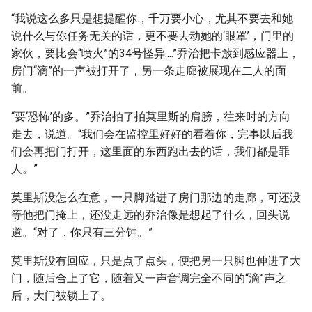
“我说这么多只是想提醒你，千万要小心，尤其不要去和她
说什么与你任务无关的话，更不要去动她的‘眼罩’，门里的
家伙，要比会“喷火”的34号怪异....”乔治把卡放到感应器上，
房门“滴”的一声被打开了，另一条走廊被展现在二人的面
前。
“要‘恐怖’的多。”乔治拍了拍莫里斯的肩膀，往来时的方向
走去，说道。“我们会在监控里好好的看着你，完事以后我
们会再把门打开，这里面的东西跑出去的话，我们都是罪
人。”
莫里斯没怎么在意，一只脚踏进了房门那边的走廊，可还没
等他把门掩上，还没走远的乔治像是想起了什么，回头说
道。“对了，你只有三分钟。”
莫里斯没有回应，只是点了点头，便把另一只脚也伸进了大
门，随后合上了它，随着又一声音调完全不同的“滴”声之
后，大门被锁上了。