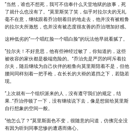
“当然，谁也不想死，我可不信奉什么天堂地狱的故事，死
了就什么也没有了。”莫里斯笑了笑，似乎对拉尔夫的无礼
毫不在意，继续跟着乔治朝着目的地走去，他并没有被粗鲁
的拉尔夫所激怒，也并没有被态度很友善的乔治增加好感。
这种低劣的“一个唱红脸一个唱白脸”的玩法他早就看腻了。
“拉尔夫！不好意思，他有些神经过敏了，你知道的，这些
被收容的家伙都是极端危险的。”乔治先是严厉的呵斥着拉
尔夫，随后继续为自己伙伴的粗鲁向莫里斯陪着不是，但他
腰间同样别着一把手枪，在长长的大褂的遮挡之下，若隐若
现。
“上次就有一个组织派来的人，没有遵守我们的规定，结
果...”乔治停顿了一下，没有继续说下去，像是想留给莫里斯
自行想象的空间一般。
“他怎么了？”莫里斯面色不变，很随意的问道，仿佛完全没
有因为听到同事悲惨的遭遇而痛心。