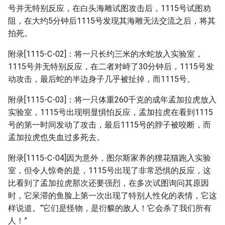
号并无特别反应，在白头海雕试图攻击后，1115号试图劝
阻，在大约5分钟后1115号发现其海雕无法交流之后，将其
拍死。
附录[1115-C-02]：将一只长约三米的水蛇放入实验室，
1115号并无特别反应，在二者对峙了30分钟后，1115号发
动攻击，最后蛇的半边身子几乎被扯掉，而1115号。
附录[1115-C-03]：将一只体重260千克的成年孟加拉虎放入
实验室，1115号出现明显惧怕反应，孟加拉虎在看到1115
号的第一时间发动了攻击，最后1115号的脖子被咬断，而
孟加拉虎也失血过多死去。
附录[1115-C-04]因为意外，图尔斯家养的狸花猫跑入实验
室，但令人惊奇的是，1115号出现了非常恐惧的反应，这
比看到了孟加拉虎那次还要强烈，在多次试图询问其原因
时，它呆滞的鱼脸上第一次出现了特别人性化的表情，它这
样说道。“它们是怪物，是衍貘的敌人！它会杀了我们所有
人！”