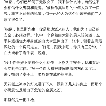
“当然，你们已经问了无数次了，我不信什么神，自然也不
会相信什么鬼魂和魔鬼。”被称作莫里斯的中年人叹了一口
气，非常不耐烦的说道，似乎已经因为这个问题被他们二人
烦了很久了。
“抱歉，莫里斯先生，你是那边派来的人，我们为了自己的
安全，必须这样。”其中一个穿着白大褂的男人陪笑道，左
手从遮挡住大半身躯的白大褂里掏出了一张卡，朝着走廊最
深处的一个房间走去。“好吧，跟我来吧，你只有三分钟。”
白大褂看了看手表，说道。
“哼！你最好不要有什么小动作，不然为了安全，我和乔治
会立刻击毙你。”另一个白大褂把腰间别着的东西套了出
来，拍到了桌子上，显然是在威胁莫里斯。
天花板上冰冷的灯光洒了下来，照到了几人的身上，而那个
小玩意也反射出了危险的金属光芒。
那赫然是一把手枪。