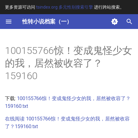
更多资源可访问
tsindex.org 多元性别搜索引擎
进行跨站搜索。
键
性转小说档案（一）
入
摘要
以
100155766惊！变成鬼怪少女
开
其他信息 [Processed Page
的我，居然被收容了？
Metadata]
始
159160
搜
正文
索
下载:
100155766惊！变成鬼怪少女的我，居然被收容了？
159160.txt
在线阅读 100155766惊！变成鬼怪少女的我，居然被收容
了？159160.txt