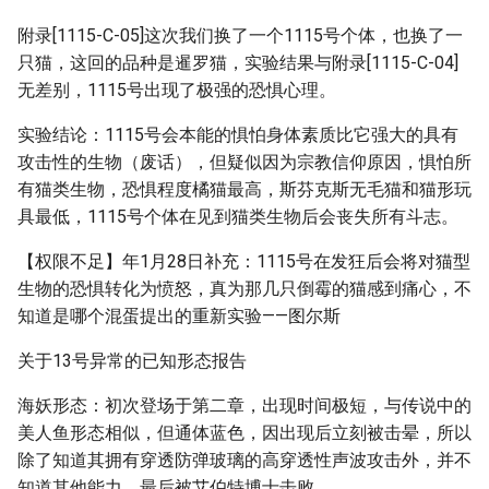
附录[1115-C-05]这次我们换了一个1115号个体，也换了一
只猫，这回的品种是暹罗猫，实验结果与附录[1115-C-04]
无差别，1115号出现了极强的恐惧心理。
实验结论：1115号会本能的惧怕身体素质比它强大的具有
攻击性的生物（废话），但疑似因为宗教信仰原因，惧怕所
有猫类生物，恐惧程度橘猫最高，斯芬克斯无毛猫和猫形玩
具最低，1115号个体在见到猫类生物后会丧失所有斗志。
【权限不足】年1月28日补充：1115号在发狂后会将对猫型
生物的恐惧转化为愤怒，真为那几只倒霉的猫感到痛心，不
知道是哪个混蛋提出的重新实验——图尔斯
关于13号异常的已知形态报告
海妖形态：初次登场于第二章，出现时间极短，与传说中的
美人鱼形态相似，但通体蓝色，因出现后立刻被击晕，所以
除了知道其拥有穿透防弹玻璃的高穿透性声波攻击外，并不
知道其他能力，最后被艾伯特博士击败。