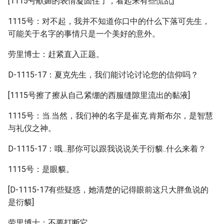
[1115号献媚的表情凝固住了，看起来有些慌乱]
1115号：对不起，我并不知道你口中的什么下落可先生，
可能关于名字的事情只是一个美好的意外。
劳里博士：赶紧直入正题。
D-1115-17：夏克先生，我们能讨论讨论您的信仰吗？
[1115号擦了擦从自己紧绷的西服缝隙里流出的黏液]
1115号：当.当然，我们神的名字是崔克.肯斯布尔，是智慧
与礼仪之神。
D-1115-17：哦...那你可以跟我说说关于衍貘..什么来着？
1115号：是眼貘。
[D-1115-17有些疑惑，她清楚的记得眼前这只大胖鱼说的
是衍貘]
劳里博士：不要打断它。