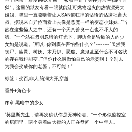
容了啊喂！难度MAX开局——被收容进了关押异常生物的“监
狱”，这里的狱友有看一眼就能让可燃物起火的热情漂亮大
姐姐、嘴里一直嘟囔着让人SAN值狂掉的话语的话痨社畜大
叔、据说来自异位面看上去像是恶魔一样的变态小妹妹....“当
然在这些怪人之中，还有一个天真善良一点也不吓人的
我。”一个站在忽明忽暗的灯光下，脚边全是昏厥的人的少
女如是说道。“所以...你到底在害怕些什么？”--------“虽然我
丧尸、幽灵、树妖、木乃伊、恶魔、魔鬼甚至什么不可名状
的存在我也能变...”“但你什么叫做怕自己的老婆啊！？别以
为我会变成你的老婆，不可能！”
标签：变百,非人,脑洞大开,穿越
番外+角色卡
序章 黑暗中的少女
“莫里斯先生，请再次确认你是无神论者。”一个形似监控室
的房间里，两个身着白大褂的人正在盘问一个中年人。