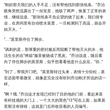
“刚好那天我们的人手不足，没有帮他找到那张纸条。”乔治
眼角突然流露出了一丝笑意，他咳了两声，恢复了正常的表
情，继续说道。“那张纸条不负众望的烧了起来，我们很专
业，在房间里有自动喷水装置，一旦检测到了高温，就会开
始灭火。”
“......”莫里斯停住了脚步。
“讽刺的是，那厚重的密封服反而阻断了帮他灭火的水，他
活生生的在“烤箱”服里被烧成了黑炭。”乔治说道，随后看
向了停住脚步的莫里斯，似乎想看看他是什么反应。“你...”
“到了，帮我开门吧。”莫里斯转过头来，表情十分轻松，甚
至还面带着微笑，就像是完全没有听到乔治刚才所说的话一
样。
“啊？哦...”乔治这才发现已经到了目的地的门前，看起来富
有科技感的大门上，一个大大的黑色“13”写在上面，如果莫
里斯没有猜错，这就是门后所收容着的人员编号。