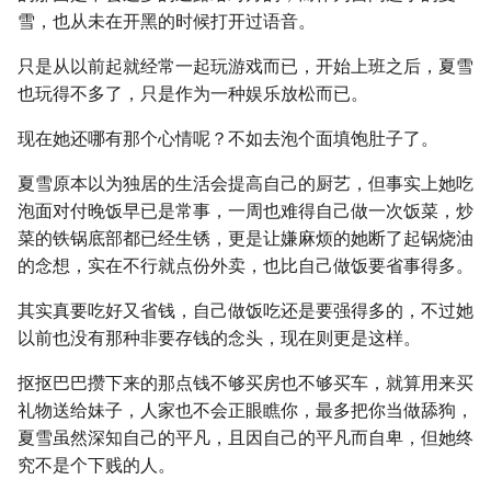
雪，也从未在开黑的时候打开过语音。
只是从以前起就经常一起玩游戏而已，开始上班之后，夏雪
也玩得不多了，只是作为一种娱乐放松而已。
现在她还哪有那个心情呢？不如去泡个面填饱肚子了。
夏雪原本以为独居的生活会提高自己的厨艺，但事实上她吃
泡面对付晚饭早已是常事，一周也难得自己做一次饭菜，炒
菜的铁锅底部都已经生锈，更是让嫌麻烦的她断了起锅烧油
的念想，实在不行就点份外卖，也比自己做饭要省事得多。
其实真要吃好又省钱，自己做饭吃还是要强得多的，不过她
以前也没有那种非要存钱的念头，现在则更是这样。
抠抠巴巴攒下来的那点钱不够买房也不够买车，就算用来买
礼物送给妹子，人家也不会正眼瞧你，最多把你当做舔狗，
夏雪虽然深知自己的平凡，且因自己的平凡而自卑，但她终
究不是个下贱的人。