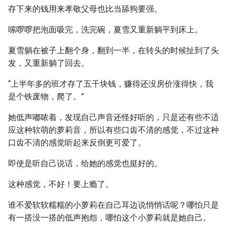
存下来的钱用来孝敬父母也比当舔狗要强。
嗦啰啰把泡面吸完，洗完碗，夏雪又重新躺平到床上。
夏雪躺在被子上翻个身，翻到一半，在转头的时候扯到了头
发，又重新躺了回去。
“上半年多的班才存了五千块钱，赚得还没房价涨得快，我
是个铁废物，爬了。”
她低声嘟哝着，发现自己声音还怪好听的，只是还有些不适
应这种软萌的萝莉音，所以有些口齿不清的感觉，不过这种
口齿不清的感觉听起来反倒更可爱了。
即使是听自己说话，给她的感觉也挺好的。
这种感觉，不好！要上瘾了。
谁不爱软软糯糯的小萝莉在自己耳边说悄悄话呢？哪怕只是
有一搭没一搭的低声抱怨，哪怕这个小萝莉就是她自己。