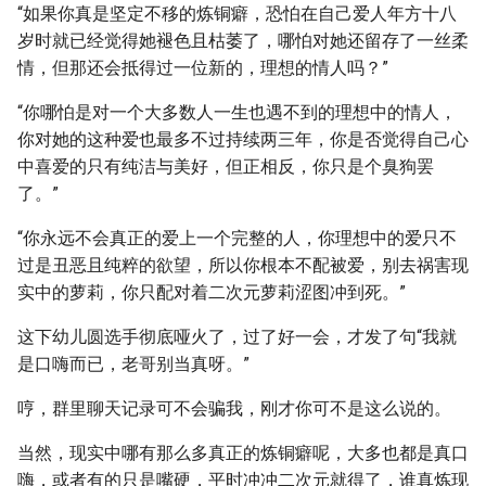
“如果你真是坚定不移的炼铜癖，恐怕在自己爱人年方十八
岁时就已经觉得她褪色且枯萎了，哪怕对她还留存了一丝柔
情，但那还会抵得过一位新的，理想的情人吗？”
“你哪怕是对一个大多数人一生也遇不到的理想中的情人，
你对她的这种爱也最多不过持续两三年，你是否觉得自己心
中喜爱的只有纯洁与美好，但正相反，你只是个臭狗罢
了。”
“你永远不会真正的爱上一个完整的人，你理想中的爱只不
过是丑恶且纯粹的欲望，所以你根本不配被爱，别去祸害现
实中的萝莉，你只配对着二次元萝莉涩图冲到死。”
这下幼儿圆选手彻底哑火了，过了好一会，才发了句“我就
是口嗨而已，老哥别当真呀。”
哼，群里聊天记录可不会骗我，刚才你可不是这么说的。
当然，现实中哪有那么多真正的炼铜癖呢，大多也都是真口
嗨，或者有的只是嘴硬，平时冲冲二次元就得了，谁真炼现