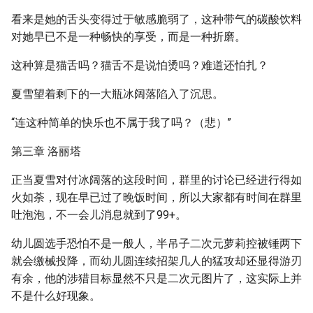
看来是她的舌头变得过于敏感脆弱了，这种带气的碳酸饮料
对她早已不是一种畅快的享受，而是一种折磨。
这种算是猫舌吗？猫舌不是说怕烫吗？难道还怕扎？
夏雪望着剩下的一大瓶冰阔落陷入了沉思。
“连这种简单的快乐也不属于我了吗？（悲）”
第三章 洛丽塔
正当夏雪对付冰阔落的这段时间，群里的讨论已经进行得如
火如荼，现在早已过了晚饭时间，所以大家都有时间在群里
吐泡泡，不一会儿消息就到了99+。
幼儿圆选手恐怕不是一般人，半吊子二次元萝莉控被锤两下
就会缴械投降，而幼儿圆连续招架几人的猛攻却还显得游刃
有余，他的涉猎目标显然不只是二次元图片了，这实际上并
不是什么好现象。