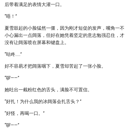
后带着满足的表情大灌一口。
“唔！”
夏雪鼓起的小脸猛然一僵，因为刚才短促的发声，嘴角一不
小心漏出一点阔落，但好在她凭着坚定的意志勉强忍住，才
没有让阔落喷在屏幕和键盘上。
“咕咚......”
好不容易才把阔落咽下，夏雪却苦起了一张小脸。
“哕——”
她吐出一截粉红色的舌头，满脸不可置信。
“好扎！为什么我的冰阔落会扎舌头？”
“好怪，再喝一口。”
“哕——”