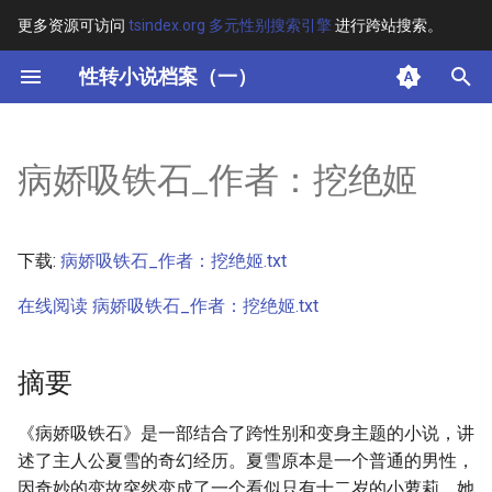
更多资源可访问
tsindex.org 多元性别搜索引擎
进行跨站搜索。
键
性转小说档案（一）
入
摘要
以
病娇吸铁石_作者：挖绝姬
开
其他信息 [Processed Page
Metadata]
始
下载:
病娇吸铁石_作者：挖绝姬.txt
搜
正文
在线阅读 病娇吸铁石_作者：挖绝姬.txt
索
摘要
《病娇吸铁石》是一部结合了跨性别和变身主题的小说，讲
述了主人公夏雪的奇幻经历。夏雪原本是一个普通的男性，
因奇妙的变故突然变成了一个看似只有十二岁的小萝莉，她