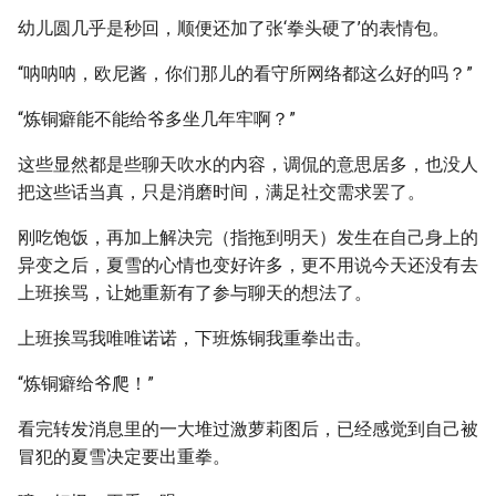
幼儿圆几乎是秒回，顺便还加了张‘拳头硬了’的表情包。
“呐呐呐，欧尼酱，你们那儿的看守所网络都这么好的吗？”
“炼铜癖能不能给爷多坐几年牢啊？”
这些显然都是些聊天吹水的内容，调侃的意思居多，也没人
把这些话当真，只是消磨时间，满足社交需求罢了。
刚吃饱饭，再加上解决完（指拖到明天）发生在自己身上的
异变之后，夏雪的心情也变好许多，更不用说今天还没有去
上班挨骂，让她重新有了参与聊天的想法了。
上班挨骂我唯唯诺诺，下班炼铜我重拳出击。
“炼铜癖给爷爬！”
看完转发消息里的一大堆过激萝莉图后，已经感觉到自己被
冒犯的夏雪决定要出重拳。