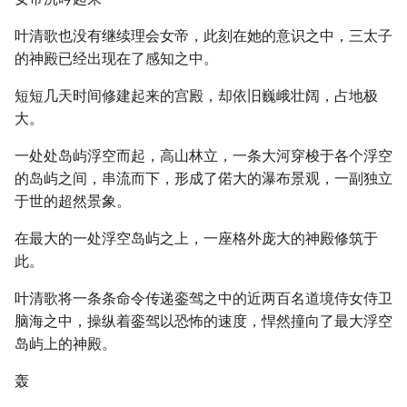
叶清歌也没有继续理会女帝，此刻在她的意识之中，三太子
的神殿已经出现在了感知之中。
短短几天时间修建起来的宫殿，却依旧巍峨壮阔，占地极
大。
一处处岛屿浮空而起，高山林立，一条大河穿梭于各个浮空
的岛屿之间，串流而下，形成了偌大的瀑布景观，一副独立
于世的超然景象。
在最大的一处浮空岛屿之上，一座格外庞大的神殿修筑于
此。
叶清歌将一条条命令传递銮驾之中的近两百名道境侍女侍卫
脑海之中，操纵着銮驾以恐怖的速度，悍然撞向了最大浮空
岛屿上的神殿。
轰