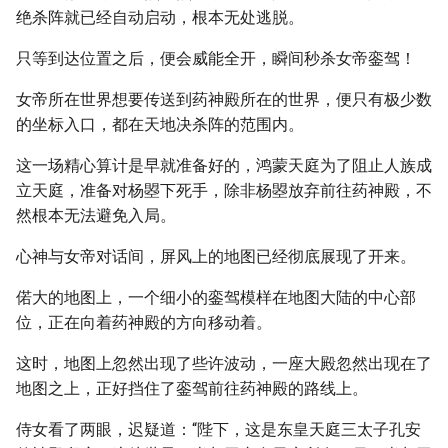
绝杀阵就已经自动启动，根本无处逃脱。
只等到达位置之后，便会威能全开，瞬间秒杀女帝銮驾！
女帝所在世界想要传送到药神殿所在的世界，便只有极少数
的坐标入口，都在天地决杀阵的范围内。
这一场精心算计是早就准备好的，鸿蒙天庭为了阻止人族成
立天庭，准备对杨曌下死手，除非杨曌放弃前往药神殿，不
然根本无法避免入局。
心神与女帝对话间，屏风上的地图已经彻底展现了开来。
偌大的地图上，一个细小的銮驾模样在地图大陆的中心部
位，正在向着药神殿的方向移动着。
这时，地图上忽然出现了些许波动，一座大殿忽然出现在了
地图之上，正好挡住了銮驾前往药神殿的路线上。
侍女看了两眼，迟疑道：“陛下，这是东皇天庭三太子孔安