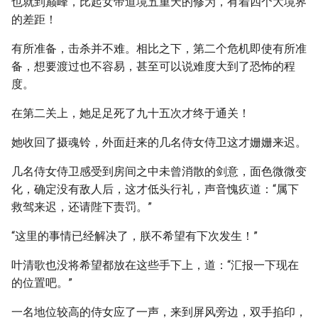
也就到巅峰，比起女帝道境五重天的修为，有着四个大境界
的差距！
有所准备，击杀并不难。相比之下，第二个危机即使有所准
备，想要渡过也不容易，甚至可以说难度大到了恐怖的程
度。
在第二关上，她足足死了九十五次才终于通关！
她收回了摄魂铃，外面赶来的几名侍女侍卫这才姗姗来迟。
几名侍女侍卫感受到房间之中未曾消散的剑意，面色微微变
化，确定没有敌人后，这才低头行礼，声音愧疚道：“属下
救驾来迟，还请陛下责罚。”
“这里的事情已经解决了，朕不希望有下次发生！”
叶清歌也没将希望都放在这些手下上，道：“汇报一下现在
的位置吧。”
一名地位较高的侍女应了一声，来到屏风旁边，双手掐印，