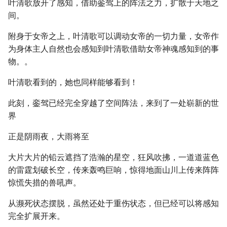
叶清歌放开了感知，借助銮驾上的阵法之力，扩散于天地之
间。
附身于女帝之上，叶清歌可以调动女帝的一切力量，女帝作
为身体主人自然也会感知到叶清歌借助女帝神魂感知到的事
物。。
叶清歌看到的，她也同样能够看到！
此刻，銮驾已经完全穿越了空间阵法，来到了一处崭新的世
界
正是阴雨夜，大雨将至
大片大片的铅云遮挡了浩瀚的星空，狂风吹拂，一道道蓝色
的雷霆划破长空，传来轰鸣巨响，惊得地面山川上传来阵阵
惊慌失措的兽吼声。
从濒死状态摆脱，虽然还处于重伤状态，但已经可以将感知
完全扩展开来。