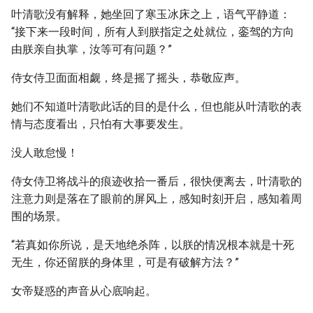
叶清歌没有解释，她坐回了寒玉冰床之上，语气平静道：
“接下来一段时间，所有人到朕指定之处就位，銮驾的方向
由朕亲自执掌，汝等可有问题？”
侍女侍卫面面相觑，终是摇了摇头，恭敬应声。
她们不知道叶清歌此话的目的是什么，但也能从叶清歌的表
情与态度看出，只怕有大事要发生。
没人敢怠慢！
侍女侍卫将战斗的痕迹收拾一番后，很快便离去，叶清歌的
注意力则是落在了眼前的屏风上，感知时刻开启，感知着周
围的场景。
“若真如你所说，是天地绝杀阵，以朕的情况根本就是十死
无生，你还留朕的身体里，可是有破解方法？”
女帝疑惑的声音从心底响起。