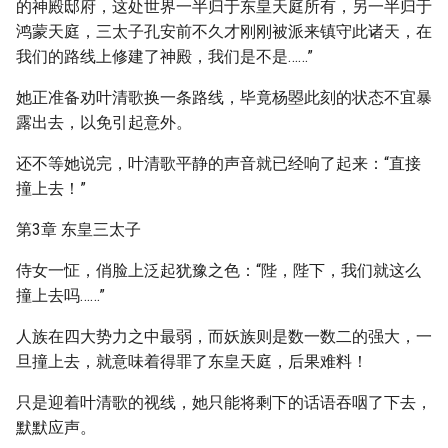
的神殿邸府，这处世界一半归于东皇天庭所有，另一半归于
鸿蒙天庭，三太子孔安前不久才刚刚被派来镇守此诸天，在
我们的路线上修建了神殿，我们是不是……”
她正准备劝叶清歌换一条路线，毕竟杨曌此刻的状态不宜暴
露出去，以免引起意外。
还不等她说完，叶清歌平静的声音就已经响了起来：“直接
撞上去！”
第3章 东皇三太子
侍女一怔，俏脸上泛起犹豫之色：“陛，陛下，我们就这么
撞上去吗……”
人族在四大势力之中最弱，而妖族则是数一数二的强大，一
旦撞上去，就意味着得罪了东皇天庭，后果难料！
只是迎着叶清歌的视线，她只能将剩下的话语吞咽了下去，
默默应声。