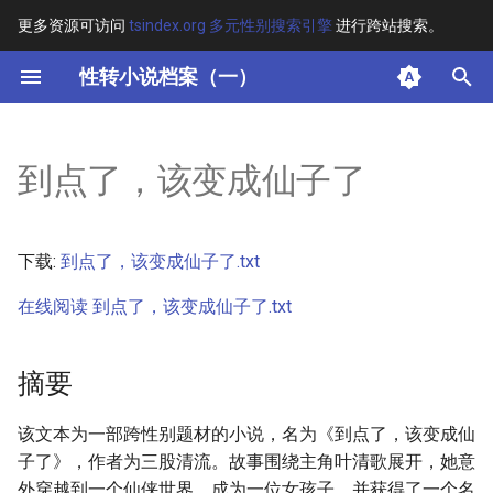
更多资源可访问
tsindex.org 多元性别搜索引擎
进行跨站搜索。
键
性转小说档案（一）
入
摘要
以
到点了，该变成仙子了
开
其他信息 [Processed Page
Metadata]
始
下载:
到点了，该变成仙子了.txt
搜
正文
在线阅读 到点了，该变成仙子了.txt
索
摘要
该文本为一部跨性别题材的小说，名为《到点了，该变成仙
子了》，作者为三股清流。故事围绕主角叶清歌展开，她意
外穿越到一个仙侠世界，成为一位女孩子，并获得了一个名