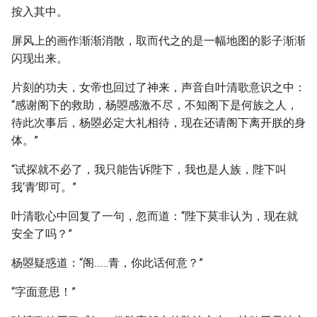
按入其中。
屏风上的画作渐渐消散，取而代之的是一幅地图的影子渐渐
闪现出来。
片刻的功夫，女帝也回过了神来，声音自叶清歌意识之中：
“感谢阁下的救助，杨曌感激不尽，不知阁下是何族之人，
待此次事后，杨曌必定大礼相待，现在还请阁下离开朕的身
体。”
“试探就不必了，我只能告诉陛下，我也是人族，陛下叫
我‘青’即可。”
叶清歌心中回复了一句，忽而道：“陛下莫非认为，现在就
安全了吗？”
杨曌疑惑道：“阁……青，你此话何意？”
“字面意思！”