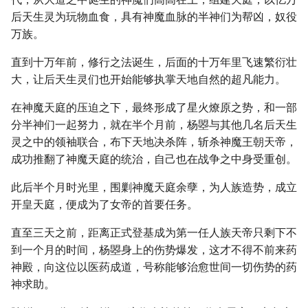
后天生灵为玩物血食，具有神魔血脉的半神们为帮凶，奴役
万族。
直到十万年前，修行之法诞生，后面的十万年里飞速繁衍壮
大，让后天生灵们也开始能够执掌天地自然的超凡能力。
在神魔天庭的压迫之下，最终形成了星火燎原之势，和一部
分半神们一起努力，就在半个月前，杨曌与其他几名后天生
灵之中的领袖联合，布下天地决杀阵，斩杀神魔王朝天帝，
成功推翻了神魔天庭的统治，自己也在战争之中身受重创。
此后半个月时光里，围剿神魔天庭余孽，为人族造势，成立
开皇天庭，便成为了女帝的首要任务。
直至三天之前，距离正式登基成为第一任人族天帝只剩下不
到一个月的时间，杨曌身上的伤势爆发，这才不得不前来药
神殿，向这位以医药成道，号称能够治愈世间一切伤势的药
神求助。