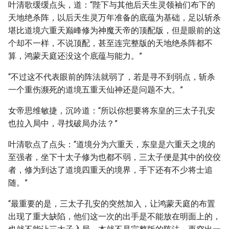
叶清歌缓缓点头，道：“陛下与其他后天生灵领袖们布下的
天地绝杀阵，以后天生灵万年准备的底蕴为基础，足以斩杀
堪比道境六重天巅峰修为神魔天帝的顶配版，但是眼前的这
个却不一样，不说顶配，甚至连完整版的天地绝杀阵都不
算，鸿蒙天庭还没这个底蕴与能力。”
“不过这不代表眼前的阵法就弱了，若是寻不到弱点，斩杀
一个重伤濒死的道境五重天仙神还是问题不大。”
女帝思维敏捷，沉吟道：“所以你想要将东皇的三太子孔安
也拉入局中，寻找破局办法？”
叶清歌点了点头：“道境分为六重天，东皇是六重天之境的
至强者，坐下十太子修为也都不弱，三太子便是其中的佼佼
者，修为到达了道境四重天的境界，手下还有不少将士追
随。”
“最重要的是，三太子孔安的突然加入，让鸿蒙天庭的布置
出现了重大缺陷，他们这一次的出手是不能放在明面上的，