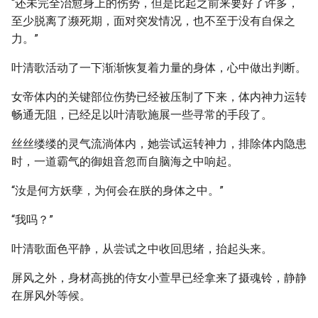
“还未完全治愈身上的伤势，但是比起之前来要好了许多，
至少脱离了濒死期，面对突发情况，也不至于没有自保之
力。”
叶清歌活动了一下渐渐恢复着力量的身体，心中做出判断。
女帝体内的关键部位伤势已经被压制了下来，体内神力运转
畅通无阻，已经足以叶清歌施展一些寻常的手段了。
丝丝缕缕的灵气流淌体内，她尝试运转神力，排除体内隐患
时，一道霸气的御姐音忽而自脑海之中响起。
“汝是何方妖孽，为何会在朕的身体之中。”
“我吗？”
叶清歌面色平静，从尝试之中收回思绪，抬起头来。
屏风之外，身材高挑的侍女小萱早已经拿来了摄魂铃，静静
在屏风外等候。