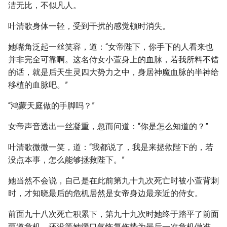
洁无比，不似凡人。
叶清歌身体一轻，受到干扰的感觉顿时消失。
她嘴角泛起一丝笑容，道：“女帝陛下，你手下的人看来也
并非完全可靠啊。这名侍女小萱身上的血脉，若我所料不错
的话，就是后天生灵四大势力之中，身居神魔血脉的半神给
移植的血脉吧。”
“鸿蒙天庭做的手脚吗？”
女帝声音透出一丝凝重，忽而问道：“你是怎么知道的？”
叶清歌微微一笑，道：“我都说了，我是来拯救陛下的，若
没点本事，怎么能够拯救陛下。”
她当然不会说，自己是在此前第九十九次死亡时被小萱背刺
时，才知晓最后的危机居然是女帝身边最亲近的侍女。
前面九十八次死亡积累下，第九十九次时她终于踏平了前面
两道危机，还没等她缓口气恢复伤势为最后一次危机做准