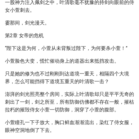
一股神力注入佩剑之中，叶清歌毫不犹豫的持剑向眼前的侍
女小萱刺去。
霎那间，剑光漫天。
第2章 女帝的危机
“陛下这是为何，小萱从未背叛过陛下，为何要杀小萱！”
小萱脸色大变，慌忙催动身上的道器出来抵挡攻击。
只是她的修为也不过刚刚到达道境一重天，相隔四个大境
界，怎么可能挡得下道境五重天的叶清歌一击？
澎湃的剑光照亮整个房间，实际上叶清歌却只是平平无奇的
刺出了一剑，剑之所至，所有防御仿佛都不存在一般，摧枯
拉朽的摧毁侍女小萱一切防御，洞穿了小萱的腹部。
小萱瞳孔一下子放大，胸口鲜血渐渐流出，染红了侍女服，
眼神空洞地倒了下去。