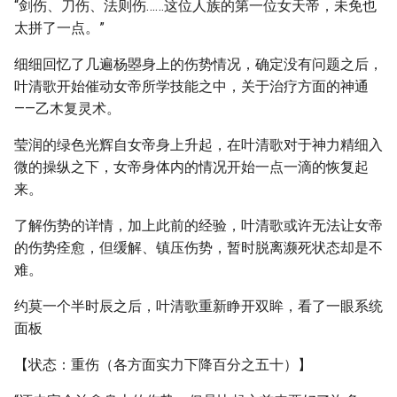
“剑伤、刀伤、法则伤……这位人族的第一位女天帝，未免也
太拼了一点。”
细细回忆了几遍杨曌身上的伤势情况，确定没有问题之后，
叶清歌开始催动女帝所学技能之中，关于治疗方面的神通
——乙木复灵术。
莹润的绿色光辉自女帝身上升起，在叶清歌对于神力精细入
微的操纵之下，女帝身体内的情况开始一点一滴的恢复起
来。
了解伤势的详情，加上此前的经验，叶清歌或许无法让女帝
的伤势痊愈，但缓解、镇压伤势，暂时脱离濒死状态却是不
难。
约莫一个半时辰之后，叶清歌重新睁开双眸，看了一眼系统
面板
【状态：重伤（各方面实力下降百分之五十）】