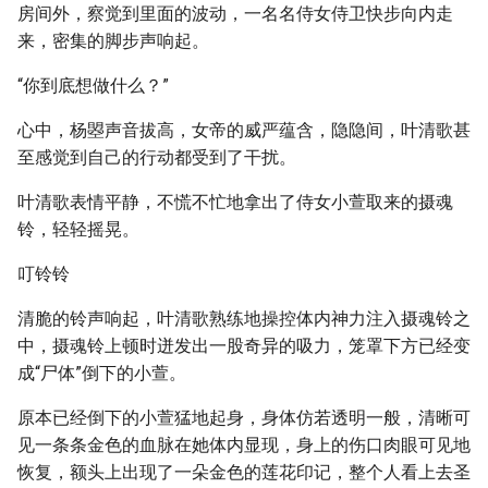
房间外，察觉到里面的波动，一名名侍女侍卫快步向内走
来，密集的脚步声响起。
“你到底想做什么？”
心中，杨曌声音拔高，女帝的威严蕴含，隐隐间，叶清歌甚
至感觉到自己的行动都受到了干扰。
叶清歌表情平静，不慌不忙地拿出了侍女小萱取来的摄魂
铃，轻轻摇晃。
叮铃铃
清脆的铃声响起，叶清歌熟练地操控体内神力注入摄魂铃之
中，摄魂铃上顿时迸发出一股奇异的吸力，笼罩下方已经变
成“尸体”倒下的小萱。
原本已经倒下的小萱猛地起身，身体仿若透明一般，清晰可
见一条条金色的血脉在她体内显现，身上的伤口肉眼可见地
恢复，额头上出现了一朵金色的莲花印记，整个人看上去圣