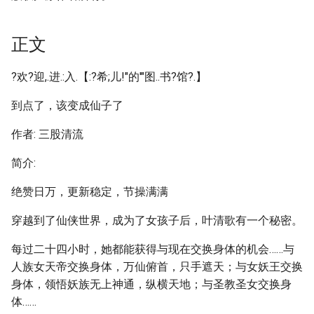
正文
?欢?迎,.进.:入.【:?希;儿!"的'"图..书?馆?.】
到点了，该变成仙子了
作者: 三股清流
简介:
绝赞日万，更新稳定，节操满满
穿越到了仙侠世界，成为了女孩子后，叶清歌有一个秘密。
每过二十四小时，她都能获得与现在交换身体的机会……与
人族女天帝交换身体，万仙俯首，只手遮天；与女妖王交换
身体，领悟妖族无上神通，纵横天地；与圣教圣女交换身
体……