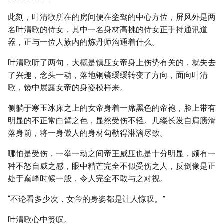
此刻，叶清歌所在的房间便在銮驾的中心方位，屏风外是两
名叶清歌的侍女，其中一名身材高挑的侍女正手持通讯道
器，正与一位人族内的炼丹师沟通着什么。
叶清歌听了两句，大概是镇压女帝身上伤势有关的，就失去
了兴趣，念头一动，落地铜镜缓缓转变了方向，面向叶清
歌，镜中展露女帝的身姿模样来。
侧躺于寒玉冰床之上的女帝身着一席黑色的帝袍，脸上带有
明显的不正常白皙之色，显然受伤不轻。几缕长发自肩膀滑
落身前，将一身傲人的身材勾勒得淋漓尽致。
哪怕是受伤，一举一动之间帝王威压也是十分明显，颇有一
种不怒自威之感，眼中精芒完全不似受伤之人，反倒像是正
处于巅峰时候一般，令人完全不敢与之对视。
“不论看多少次，女帝的身姿都是让人惊叹。”
叶清歌心中赞叹。