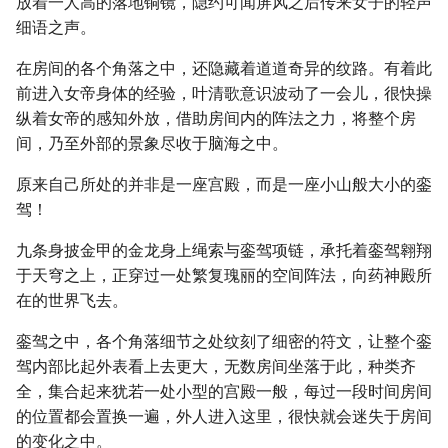
放着一人高的落地铜镜，隐约可闻屏风之后传来女子的轻声
细语之声。
在房间的各个角落之中，还隐藏着道道奇异的纹路。有着此
前进入女帝身体的经验，叶清歌意识波动了一会儿，很快操
纵着女帝的感知外放，借助房间内的阵法之力，将整个房
间，乃至外部的景象尽收于脑海之中。
原来自己所处的并非是一座宫殿，而是一座小山般大小的銮
驾！
九条身披金甲的金龙身上绳索与銮驾项链，承托着銮驾翱翔
于天穹之上，正穿过一处繁复瑰丽的空间阵法，向药神殿所
在的世界飞去。
銮驾之中，各个角落细节之处纹刻了细密的符文，让整个銮
驾内部比起外表看上去更大，无数房间坐落于此，种类齐
全，集合起来犹若一处小型的宫殿一般，每过一段时间房间
的位置都会置换一遍，外人进入这里，很快就会迷失于房间
的变化之中。