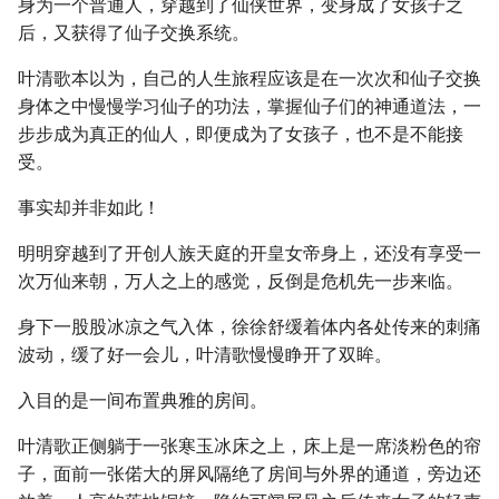
身为一个普通人，穿越到了仙侠世界，变身成了女孩子之
后，又获得了仙子交换系统。
叶清歌本以为，自己的人生旅程应该是在一次次和仙子交换
身体之中慢慢学习仙子的功法，掌握仙子们的神通道法，一
步步成为真正的仙人，即便成为了女孩子，也不是不能接
受。
事实却并非如此！
明明穿越到了开创人族天庭的开皇女帝身上，还没有享受一
次万仙来朝，万人之上的感觉，反倒是危机先一步来临。
身下一股股冰凉之气入体，徐徐舒缓着体内各处传来的刺痛
波动，缓了好一会儿，叶清歌慢慢睁开了双眸。
入目的是一间布置典雅的房间。
叶清歌正侧躺于一张寒玉冰床之上，床上是一席淡粉色的帘
子，面前一张偌大的屏风隔绝了房间与外界的通道，旁边还