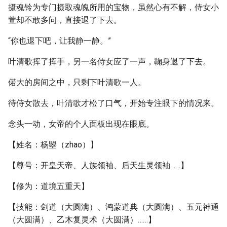
摄魂铃为专门摄取魂魄所用的宝物，虽然心有不解，侍女小
萱却不敢多问，直接退了下去。
“你也退下吧，让我静一静。”
叶清歌挥了挥手，另一名侍女应了一声，鞠身退了下去。
偌大的房间之中，只剩下叶清歌一人。
待侍女散去，叶清歌才松了口气，开始专注眼下的情况来。
念头一动，女帝的个人面板出现在眼底。
【姓名：杨曌（zhao）】
【尊号：开皇天帝、人族领袖、后天生灵领袖……】
【修为：道境五重天】
【技能：剑道（大圆满）、鸿蒙道典（大圆满）、五元神通
（大圆满）、乙木复灵术（大圆满）……】