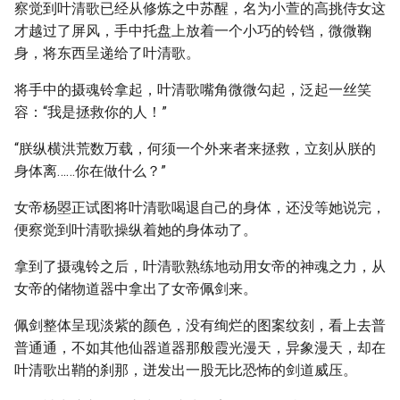
察觉到叶清歌已经从修炼之中苏醒，名为小萱的高挑侍女这
才越过了屏风，手中托盘上放着一个小巧的铃铛，微微鞠
身，将东西呈递给了叶清歌。
将手中的摄魂铃拿起，叶清歌嘴角微微勾起，泛起一丝笑
容：“我是拯救你的人！”
“朕纵横洪荒数万载，何须一个外来者来拯救，立刻从朕的
身体离……你在做什么？”
女帝杨曌正试图将叶清歌喝退自己的身体，还没等她说完，
便察觉到叶清歌操纵着她的身体动了。
拿到了摄魂铃之后，叶清歌熟练地动用女帝的神魂之力，从
女帝的储物道器中拿出了女帝佩剑来。
佩剑整体呈现淡紫的颜色，没有绚烂的图案纹刻，看上去普
普通通，不如其他仙器道器那般霞光漫天，异象漫天，却在
叶清歌出鞘的刹那，迸发出一股无比恐怖的剑道威压。