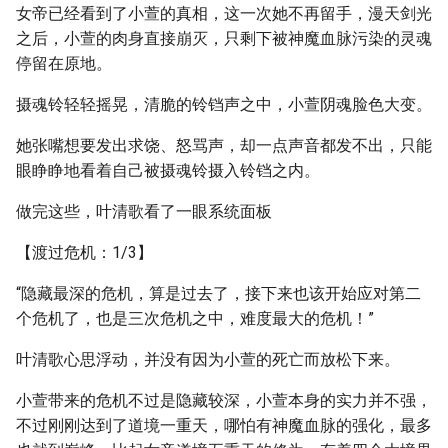
女帝已经看到了小萱的真相，这一次她不再留手，漫天剑光
之后，小萱的肉身直接崩灭，只剩下被神魔血脉污染的灵魂
停留在原地。
摄魂铃轻轻摇晃，清脆的铃铛声之中，小萱阴魂脸色大变。
她张嘴想要发出求饶、怒骂声，却一点声音都发不出，只能
眼睁睁地看着自己被摄魂铃摄入铃铛之内。
做完这些，叶清歌看了一眼系统面板
【渡过危机：1/3】
“隐藏最深的危机，算是过去了，接下来也该开始应对第二
个危机了，也是三次危机之中，难度最大的危机！”
叶清歌心思浮动，并没有因为小萱的死亡而放松下来。
小萱带来的危机不过是隐藏较深，小萱本身的实力并不强，
不过刚刚达到了道境一重天，哪怕有神魔血脉的强化，最多