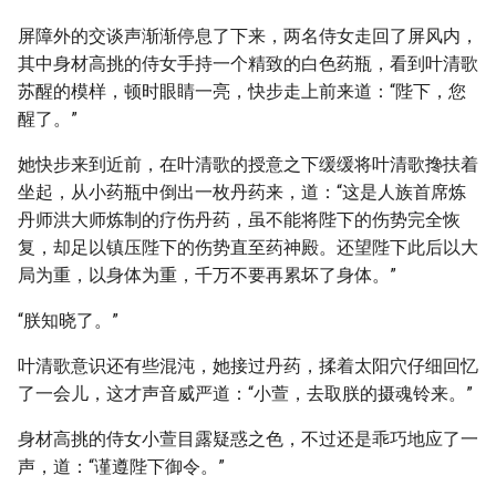
屏障外的交谈声渐渐停息了下来，两名侍女走回了屏风内，
其中身材高挑的侍女手持一个精致的白色药瓶，看到叶清歌
苏醒的模样，顿时眼睛一亮，快步走上前来道：“陛下，您
醒了。”
她快步来到近前，在叶清歌的授意之下缓缓将叶清歌搀扶着
坐起，从小药瓶中倒出一枚丹药来，道：“这是人族首席炼
丹师洪大师炼制的疗伤丹药，虽不能将陛下的伤势完全恢
复，却足以镇压陛下的伤势直至药神殿。还望陛下此后以大
局为重，以身体为重，千万不要再累坏了身体。”
“朕知晓了。”
叶清歌意识还有些混沌，她接过丹药，揉着太阳穴仔细回忆
了一会儿，这才声音威严道：“小萱，去取朕的摄魂铃来。”
身材高挑的侍女小萱目露疑惑之色，不过还是乖巧地应了一
声，道：“谨遵陛下御令。”