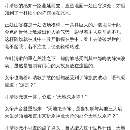
叶清歌的感知一路蔓延而去，直至地面一处山谷深处，才感
知到了一杆细小的阵旗插在此地。
正处山谷都是一处战场模样，一具具巨大的尸骸埋骨于此，
金色的骨骼上散发出迫人的气势，彰显着主人身前的不凡，
这杆阵旗就被其中一具尸骸握在手中，看上去破破烂烂的，
毫不起眼，若不注意，便会轻松略过。
在叶清歌的重点关注之下，却能够感受到其中隐晦的阵法波
动，显然是被别有用心的人故意放在这里的。
女帝也顺着叶清歌扩散的感知感受到了阵旗的波动，语气凝
重道：“这是？”
叶清歌微微一笑，心道：“天地决杀阵！”
女帝声音凝重起来：“天地绝杀阵，是当初朕与其他三大后
天生灵领袖布置用来斩杀神魔天帝的那个天地决杀阵？”
叶清歌微不可查的点了点头，自从踏入这个世界开始，天地