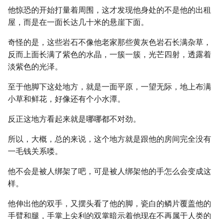
他惊恐的开始打量着周围，这才发现他身处的不是他的出租
屋，而是在一面长达几十米的悬崖下面。
奇怪的是，这些岩石不像他老家那些黄灰色岩石长满杂草，
反而上面长满了紫色的水晶，一簇一簇，光芒四射，透露着
淡紫色的光泽。
至于他脚下这处地方，就是一面平原，一望无际，地上布满
小草和鲜花，好像还有个小水潭。
反正这地方看起来就是哪哪都不对劲。
所以，大概，总的来说，这个地方就是跟他的房间完全没有
一毛钱关系喽。
他不会是被人绑架了吧，可是被人绑架他的手怎么会变成这
样。
他伸出他的双手，又摆头看了他的脚，瓷白的鳞片覆盖他的
手臂和腿，手掌上尖利的双掌暗示着他现在不再属于人类的