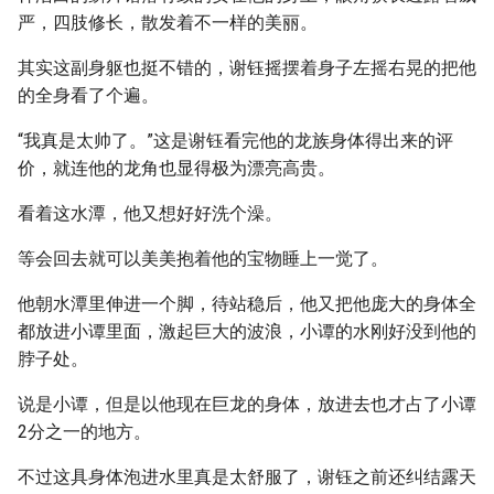
严，四肢修长，散发着不一样的美丽。
其实这副身躯也挺不错的，谢钰摇摆着身子左摇右晃的把他
的全身看了个遍。
“我真是太帅了。”这是谢钰看完他的龙族身体得出来的评
价，就连他的龙角也显得极为漂亮高贵。
看着这水潭，他又想好好洗个澡。
等会回去就可以美美抱着他的宝物睡上一觉了。
他朝水潭里伸进一个脚，待站稳后，他又把他庞大的身体全
都放进小谭里面，激起巨大的波浪，小谭的水刚好没到他的
脖子处。
说是小谭，但是以他现在巨龙的身体，放进去也才占了小谭
2分之一的地方。
不过这具身体泡进水里真是太舒服了，谢钰之前还纠结露天