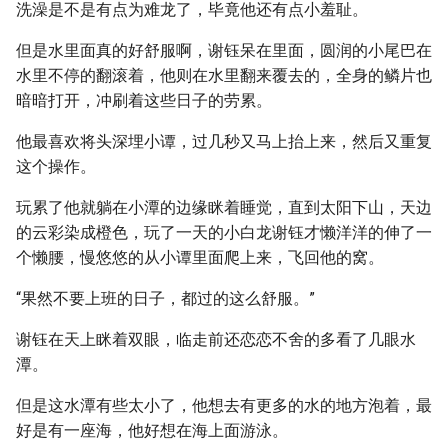
洗澡是不是有点为难龙了，毕竟他还有点小羞耻。
但是水里面真的好舒服啊，谢钰呆在里面，圆润的小尾巴在
水里不停的翻滚着，他则在水里翻来覆去的，全身的鳞片也
暗暗打开，冲刷着这些日子的劳累。
他最喜欢将头深埋小谭，过几秒又马上抬上来，然后又重复
这个操作。
玩累了他就躺在小潭的边缘眯着睡觉，直到太阳下山，天边
的云彩染成橙色，玩了一天的小白龙谢钰才懒洋洋的伸了一
个懒腰，慢悠悠的从小谭里面爬上来，飞回他的窝。
“果然不要上班的日子，都过的这么舒服。”
谢钰在天上眯着双眼，临走前还恋恋不舍的多看了几眼水
潭。
但是这水潭有些太小了，他想去有更多的水的地方泡着，最
好是有一座海，他好想在海上面游泳。