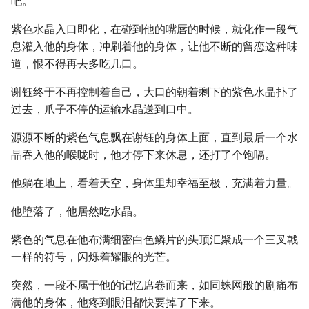
吧。
紫色水晶入口即化，在碰到他的嘴唇的时候，就化作一段气
息灌入他的身体，冲刷着他的身体，让他不断的留恋这种味
道，恨不得再去多吃几口。
谢钰终于不再控制着自己，大口的朝着剩下的紫色水晶扑了
过去，爪子不停的运输水晶送到口中。
源源不断的紫色气息飘在谢钰的身体上面，直到最后一个水
晶吞入他的喉咙时，他才停下来休息，还打了个饱嗝。
他躺在地上，看着天空，身体里却幸福至极，充满着力量。
他堕落了，他居然吃水晶。
紫色的气息在他布满细密白色鳞片的头顶汇聚成一个三叉戟
一样的符号，闪烁着耀眼的光芒。
突然，一段不属于他的记忆席卷而来，如同蛛网般的剧痛布
满他的身体，他疼到眼泪都快要掉了下来。