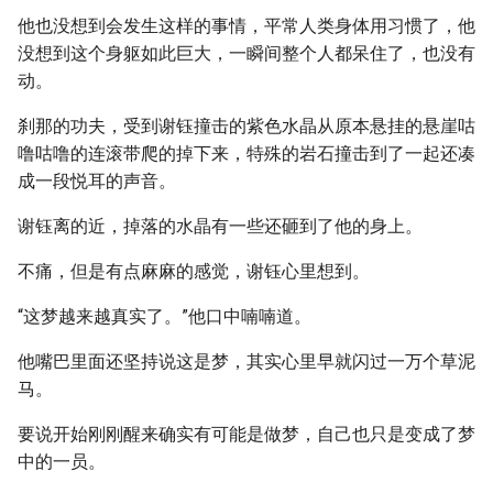
他也没想到会发生这样的事情，平常人类身体用习惯了，他
没想到这个身躯如此巨大，一瞬间整个人都呆住了，也没有
动。
刹那的功夫，受到谢钰撞击的紫色水晶从原本悬挂的悬崖咕
噜咕噜的连滚带爬的掉下来，特殊的岩石撞击到了一起还凑
成一段悦耳的声音。
谢钰离的近，掉落的水晶有一些还砸到了他的身上。
不痛，但是有点麻麻的感觉，谢钰心里想到。
“这梦越来越真实了。”他口中喃喃道。
他嘴巴里面还坚持说这是梦，其实心里早就闪过一万个草泥
马。
要说开始刚刚醒来确实有可能是做梦，自己也只是变成了梦
中的一员。