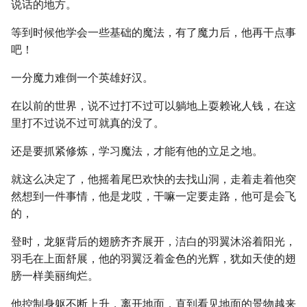
说话的地方。
等到时候他学会一些基础的魔法，有了魔力后，他再干点事
吧！
一分魔力难倒一个英雄好汉。
在以前的世界，说不过打不过可以躺地上耍赖讹人钱，在这
里打不过说不过可就真的没了。
还是要抓紧修炼，学习魔法，才能有他的立足之地。
就这么决定了，他摇着尾巴欢快的去找山洞，走着走着他突
然想到一件事情，他是龙哎，干嘛一定要走路，他可是会飞
的，
登时，龙躯背后的翅膀齐齐展开，洁白的羽翼沐浴着阳光，
羽毛在上面舒展，他的羽翼泛着金色的光辉，犹如天使的翅
膀一样美丽绚烂。
他控制身躯不断上升，离开地面，直到看见地面的景物越来