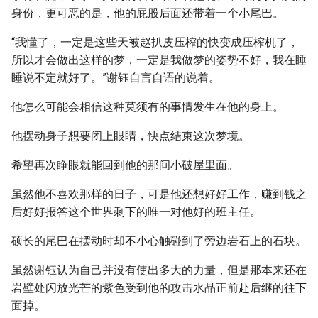
身份，更可恶的是，他的屁股后面还带着一个小尾巴。
“我懂了，一定是这些天被赵扒皮压榨的快变成压榨机了，
所以才会做出这样的梦，一定是我做梦的姿势不好，我在睡
睡说不定就好了。”谢钰自言自语的说着。
他怎么可能会相信这种莫须有的事情发生在他的身上。
他摆动身子想要闭上眼睛，快点结束这次梦境。
希望再次睁眼就能回到他的那间小破屋里面。
虽然他不喜欢那样的日子，可是他还想好好工作，赚到钱之
后好好报答这个世界剩下的唯一对他好的班主任。
硕长的尾巴在摆动时却不小心触碰到了旁边岩石上的石块。
虽然谢钰认为自己并没有使出多大的力量，但是那本来还在
岩壁处闪放光芒的紫色受到他的攻击水晶正前赴后继的往下
面掉。