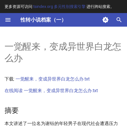
更多资源可访问
tsindex.org 多元性别搜索引擎
进行跨站搜索。
键
性转小说档案（一）
入
摘要
以
一觉醒来，变成异世界白龙怎
开
其他信息 [Processed Page
么办
Metadata]
始
搜
正文
下载:
一觉醒来，变成异世界白龙怎么办.txt
索
在线阅读 一觉醒来，变成异世界白龙怎么办.txt
摘要
本文讲述了一位名为谢钰的年轻男子在现代社会遭遇压力