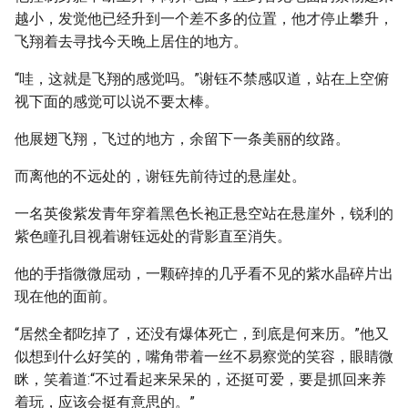
越小，发觉他已经升到一个差不多的位置，他才停止攀升，
飞翔着去寻找今天晚上居住的地方。
“哇，这就是飞翔的感觉吗。”谢钰不禁感叹道，站在上空俯
视下面的感觉可以说不要太棒。
他展翅飞翔，飞过的地方，余留下一条美丽的纹路。
而离他的不远处的，谢钰先前待过的悬崖处。
一名英俊紫发青年穿着黑色长袍正悬空站在悬崖外，锐利的
紫色瞳孔目视着谢钰远处的背影直至消失。
他的手指微微屈动，一颗碎掉的几乎看不见的紫水晶碎片出
现在他的面前。
“居然全都吃掉了，还没有爆体死亡，到底是何来历。”他又
似想到什么好笑的，嘴角带着一丝不易察觉的笑容，眼睛微
眯，笑着道:“不过看起来呆呆的，还挺可爱，要是抓回来养
着玩，应该会挺有意思的。”