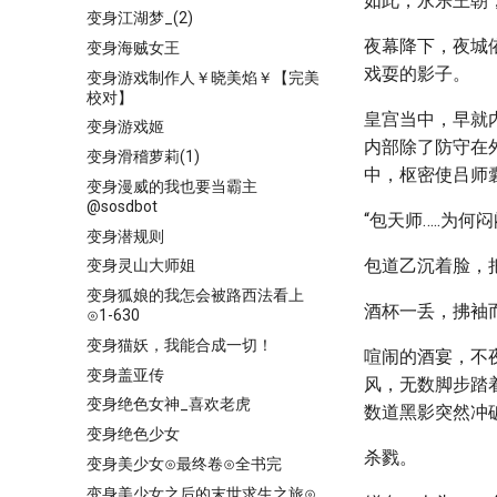
如此，永乐王朝
变身江湖梦_(2)
夜幕降下，夜城
变身海贼女王
戏耍的影子。
变身游戏制作人￥晓美焰￥【完美
校对】
皇宫当中，早就
变身游戏姬
内部除了防守在
变身滑稽萝莉(1)
中，枢密使吕师
变身漫威的我也要当霸主
@sosdbot
“包天师…..为
变身潜规则
包道乙沉着脸，把
变身灵山大师姐
变身狐娘的我怎会被路西法看上
酒杯一丢，拂袖
⊙1-630
变身猫妖，我能合成一切！
喧闹的酒宴，不
变身盖亚传
风，无数脚步踏
变身绝色女神_喜欢老虎
数道黑影突然冲
变身绝色少女
杀戮。
变身美少女⊙最终卷⊙全书完
变身美少女之后的末世求生之旅⊙