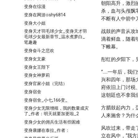
朝阳高升，激烈
变身在综漫
杀，血与头颅飘
变身在网游⊙shy6814
不断有人中箭中
变身大小姐
战鼓的声音从攻
变身天才羽毛球少女_变身天才羽
毛球少女最新章节_温水煮萝白_
滴着鲜血，随着
笔趣趣
下帷幕。
变身奋斗之悲欢
变身女文豪
彤红的夕阳下，
变身女王陛下
”.....一年后
变身女神萝莉
兴和四年，那场
变身官家小姐（完结）
府依旧上门讨税、
变身宿舍
这朝廷也不拿我们当人
变身宿舍_小七,166变_
方腊鼓起内力，
变身少女无限增殖，我的数量成灾
了_作者：明天就要加更啦_2
人来施舍？为什
变身少女的佣兵生活有些困难
风吹过来，带走
变身康娜在泰拉_作者：
立在风中，“我