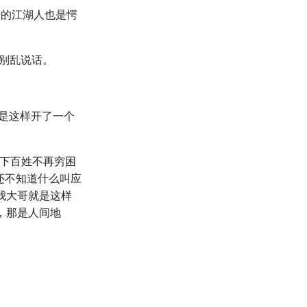
过来的江湖人也是愕
她别乱说话。
他便是这样开了一个
天下百姓不再穷困
都还不知道什么叫应
.我大哥就是这样
的，那是人间地