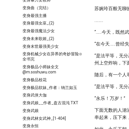
变身暴力女教师
变身曲（完结）
苏婉玲百般无聊
变身最强主播
………
变身最强女巫_(2)
变身最强魔法少女
“……今天，既
变身未来歌姬_(2)
“在今天……曾经
变身末世最强美少女
变身机械少女在异界的奇妙冒险⊙
“是法平等，无
全书完
州上空炸响，下
变身极品小师妹全文
@m.soshuwu.com
随后，有一个人举
变身极品校花
“是法平等，无分
变身极品软妹_作者：纳兰如玉
变身武侠大伽
“永乐！万岁！”
变身武娘__作者_盘古混沌.TXT
下面无数的人汹
变身武娘
串起来，压下来
变身武林女武神_[1-404]
变身永恒