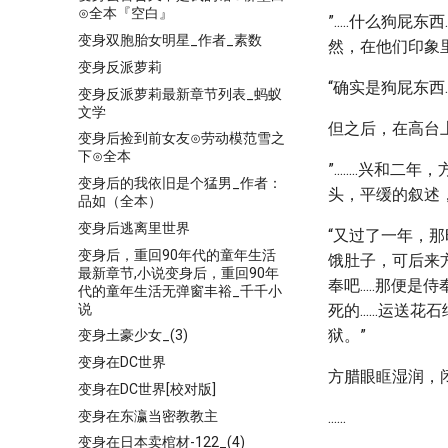
⊙全本『空白』
”.....什么狗
变身双胞胎女明星_作者_素数
然，在他们印象
变身反派萝莉
“确实是狗屁东西
变身反派萝莉最新章节列表_蚂蚁
文学
但之后，在高台
变身后捡到前女友⊙劳动模范雪之
下⊙全本
”........
变身后的我依旧是个猛男_作者：
头，平缓的叙述
品如（全本）
变身后逃离里世界
“又过了一年，那
变身后，重回90年代的童年生活
饿肚子，可后来方
最新章节,小说变身后，重回90年
奉吧.....那便
代的童年生活无弹窗丰裕_千千小
说
死的......运
狱。”
变身土豪少女_(3)
变身在DC世界
方腊眼眶湿润，闭上眼
变身在DC世界[校对版]
变身在东瀛当密教教主
......
变身在日本卖棺材-122_(4)