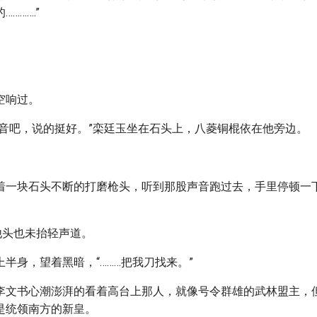
……….”
空响过。
的声音吧，说的挺好。”栾廷玉坐在石头上，八菱铜棍依在他旁边。
着一块石头不断的打磨枪头，听到那股声音跑过去，手里停顿一
他头也未抬轻声道。
半身，望着黑暗，“………把我刀找来。”
李文书心潮澎湃的看着高台上那人，就像号令群雄的武林盟主，
是统领南方的新皇。