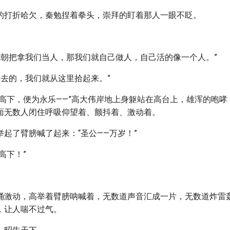
的打折哈欠，秦勉捏着拳头，崇拜的盯着那人一眼不眨。
然武朝把拿我们当人，那我们就自己做人，自己活的像一个人。”
失去的，我们就从这里拾起来。”
分高下，便为永乐——”高大伟岸地上身躯站在高台上，雄浑的咆哮
面无数人闭住呼吸仰望着、颤抖着、激动着。
起了臂膀喊了起来：“圣公——万岁！”
高下！”
涌激动，高举着臂膀呐喊着，无数道声音汇成一片，无数道炸雷
，让人喘不过气。