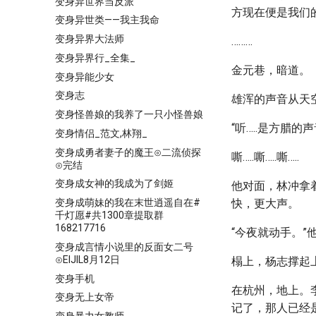
变身异世界当反派
方现在便是我们的…
变身异世类——我主我命
变身异界大法师
………
变身异界行_全集_
金元巷，暗道。
变身异能少女
变身志
雄浑的声音从天
变身怪兽娘的我养了一只小怪兽娘
“听…..是方腊
变身情侣_范文,林翔_
变身成勇者妻子的魔王⊙二流侦探
嘶…..嘶…..嘶…..
⊙完结
变身成女神的我成为了剑姬
他对面，林冲拿
变身成萌妹的我在末世逍遥自在#
快，更大声。
千灯愿#共1300章提取群
168217716
“今夜就动手。”
变身成言情小说里的反面女二号
⊙EIJIL8月12日
榻上，杨志撑起上
变身手机
在杭州，地上。
变身无上女帝
记了，那人已经