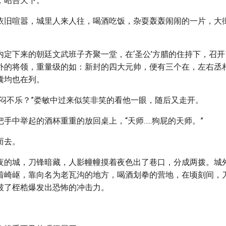
，昭告天下。
依旧喧嚣，城里人来人往，喝酒吃饭，杂耍轰轰闹闹的一片，大
内定下来的朝廷文武班子齐聚一堂，在‘圣公’方腊的住持下，召
外的将领，重量级的如：新封的四大元帅，便有三个在，左右丞
囊均也在列。
何闷闷不乐？”娄敏中过来似笑非笑的看他一眼，随后又走开。
手中举起的酒杯重重的放回桌上，“天师…..狗屁的天师。”
而去。
夜的城，刀锋暗藏，人影幢幢摸着夜色出了巷口，分成两拨。城
着崎岖，靠向名为老瓦沟的地方，喝酒划拳的营地，在顷刻间，
破了桎梏爆发出恐怖的冲击力。