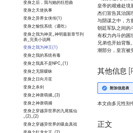
变身之后，我与她的狂想曲
皇帝的艰难处境
变身之天使执事
杰们宣告其治国
变身之异界女侠传(1)
与阴谋之中，方
变身之愉悦系统（通吃）
朝廷军队之间的
变身之我为神灵_神明最新章节列
有权力内斗的困
表_完美小说网
兄弟也开始背叛
变身之我为神王(1)
潮部分，皇宫被
变身之我的系统有毒
变身之我真不是NPC_(1)
其他信息 [Pro
变身之无限暧昧
变身之日向月笙
变身之杀剑
附加信息表
变身之神唐萌捕_(3)
变身之神唐萌捕
本文由多元性别
变身之穿越异世界的九尾狐仙
_(2)_(2)
正文
变身之穿越异世界的吸血真祖
变身之红龙女王_(2)