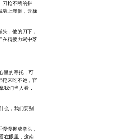
，刀枪不断的拼
城墙上栽倒，云梯
城头，他的刀下，
于在精疲力竭中落
便是心里的寄托，可
都挖来吃不饱，官
不拿我们当人看，
什么，我们要别
手慢慢握成拳头，
看在眼里，这南