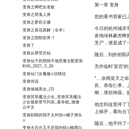
第一章 变身
变身之网吧女老板
变身之萌鬼上身
您的看书管家已
变身之萝莉主播
今日的杭州城非
变身之葵花真解（全本）
各地绿林豪杰蜂
变身之阴阳世界-1
烹尸，便是成了
变身了
变身从莽荒开始
随后，到的初阳
变身仙子的我绝不做恶毒女配更新
时间_2021_5_26
充作临时‘皇宫
变身仙门女魔修⊙弦晴信
”......余
变身传说
良、恭俭仁孝。
变身倾城美女_(3)
纲，堪担神器。朕为
变身冥系魔法少女_变身冥系魔法
少女最新章节列表_暮冬眠_微微
他念到这里停了
云中文
上移开，看向台
变身刻晴的我不太对劲⊙橘子洲头
⊙
随后，他手抖了
变身去百合又不是我的错⊙柳墨白