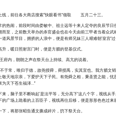
上线，前往各大商店搜索“快眼看书”领取 五月二十三。
常的热闹，前段时间由娄敏中、祖士远等十来人定夺的良辰节日
拥而至，之前数天举办的杀官盛会也在今天由前三甲者当着众武
一道风景节目，拥挤的人浪中，便是有师兄妹三人艰难朝‘皇宫’过
高升，暖日照射宫门时，便是方腊的登基仪式。
’的王府内，朗朗之声在祭天台上持续、高亢的说着。
闻皇天之命不于常，唯归于德，故尧授舜，舜授禹，实其宜也。我方腊文
上敬天地宗亲，下爱护天下子民。有尧舜之相，秉圣贤之能，忧
天下苍生福泽....”
下来，脑子里不断响起‘是法平等，无分高下’这八个字，视线从
下的广场上跪着的上百臣子，视线再往后移，便是形形色色过来
一下，将那张昭告通文撕成碎片，扔下祭天台。