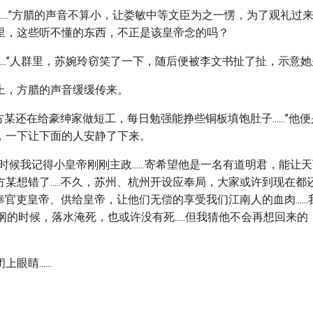
屁东西.....”方腊的声音不算小，让娄敏中等文臣为之一愣，为了观礼
里，这些听不懂的东西，不正是该皇帝念的吗？
....”人群里，苏婉玲窃笑了一下，随后便被李文书扯了扯，示意
上，方腊的声音缓缓传来。
兴和二年，方某还在给豪绅家做短工，每日勉强能挣些铜板填饱肚子......”
，一下让下面的人安静了下来。
时候我记得小皇帝刚刚主政......寄希望他是一名有道明君，能让
某想错了.....不久，苏州、杭州开设应奉局，大家或许到现在
是侍奉官吏皇帝、供给皇帝，让他们无偿的享受我们江南人的血肉.....
送花石纲的时候，落水淹死，也或许没有死.....但我猜他不会再想回来
睛......