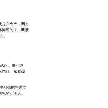
便是在今天，南方
林同道的面，断肢
去。
韬武略、秉性纯
思国计、振朔朝
手里那张昭告通文
观礼的江湖人。