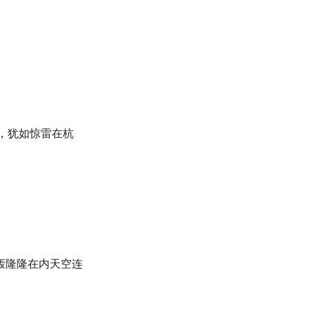
，犹如惊雷在杭
轰隆隆在内天空连