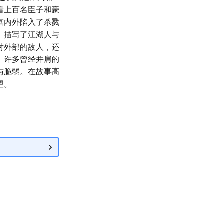
着上百名臣子和豪
宫内外陷入了杀戮
，描写了江湖人与
对外部的敌人，还
，许多曾经并肩的
与脆弱。在故事高
望。