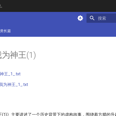
索。
键入以开始
类长篇
为神王(1)
_1_.txt
神王_1_.txt
王(1)》主要讲述了一个历史背景下的虚构故事，围绕着方腊的升