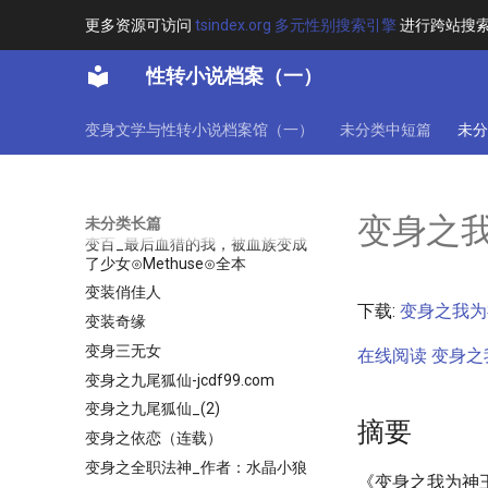
变成魔法少女的我不可能变不回去
更多资源可访问
tsindex.org 多元性别搜索引擎
进行跨站搜
_作者：叫我神灵大人
变成鲨鱼娘了怎么办_作者花惹尘
性转小说档案（一）
_全本_百合刺猬猫
变成鸽子娘之后我再也不拖更了
变身文学与性转小说档案馆（一）
未分类中短篇
未分
变成鹿角的我不能不穿裤袜⊙贝阿
朵莉切⊙全本
变百-勇者重生后性别待定⊙月下
老羊⊙全本
变身之我
未分类长篇
变百_最后血猎的我，被血族变成
了少女⊙Methuse⊙全本
变装俏佳人
下载:
变身之我为神王
变装奇缘
变身三无女
在线阅读 变身之我为
变身之九尾狐仙-jcdf99.com
变身之九尾狐仙_(2)
摘要
变身之依恋（连载）
变身之全职法神_作者：水晶小狼
《变身之我为神