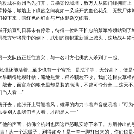
的攻城在歙州当先打开，云梯架设城墙，数万人从四门蜂拥而上
零掉落，城墙上下骤然之间犹如一朵盛开的血色花朵，无数尸体
刀掉下来，暗红色的鲜血与尸体混杂交织着。
城开始直到日暮未有停歇，待得一位叫王惟忠的禁军将领站到了
明教方守将晁中的倒下，武朝的旗帜重新插上城头，这场战斗终
另一支队伍正赶往嘉兴，与一名叫方七佛的人杀到了一起。
，我们勉强还能活着.....至少也有一个寄托，是法平等，无分高下，
大旱晒得地裂叶枯，遍地焦黄，稻谷颗粒不收。我们连树皮草根
敲岩，而官府的粮仓里却是装的满满，不曾可怜分毫.......这天
看......”
荡开去，他张开上臂迎着风，雄浑的内力带着声音怒吼着：“可为
么要别人拿我们当人看，才能是人——”
了他的声音，仿佛全杭州也因这声怒吼安静下来了。方腊伸出的
方腊！从一个泥腿子，到得如今！是一拳一脚打出来的，你们也是