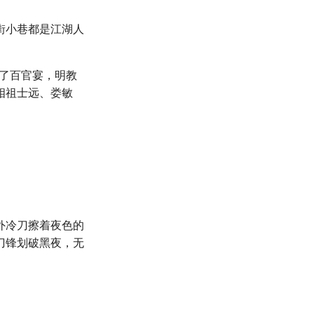
街小巷都是江湖人
开了百官宴，明教
相祖士远、娄敏
外冷刀擦着夜色的
刀锋划破黑夜，无