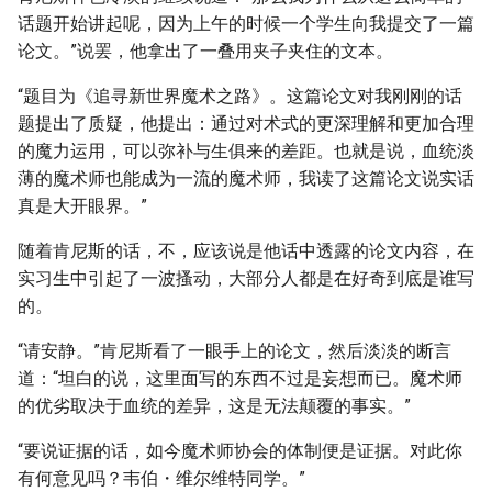
话题开始讲起呢，因为上午的时候一个学生向我提交了一篇
论文。”说罢，他拿出了一叠用夹子夹住的文本。
“题目为《追寻新世界魔术之路》。这篇论文对我刚刚的话
题提出了质疑，他提出：通过对术式的更深理解和更加合理
的魔力运用，可以弥补与生俱来的差距。也就是说，血统淡
薄的魔术师也能成为一流的魔术师，我读了这篇论文说实话
真是大开眼界。”
随着肯尼斯的话，不，应该说是他话中透露的论文内容，在
实习生中引起了一波搔动，大部分人都是在好奇到底是谁写
的。
“请安静。”肯尼斯看了一眼手上的论文，然后淡淡的断言
道：“坦白的说，这里面写的东西不过是妄想而已。魔术师
的优劣取决于血统的差异，这是无法颠覆的事实。”
“要说证据的话，如今魔术师协会的体制便是证据。对此你
有何意见吗？韦伯・维尔维特同学。”