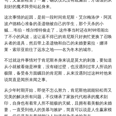
句，又重新检查了一遍，确认仪式没有疏漏后，才缓缓的从
刻好的魔术阵旁站起身来。
这次事情的起因，是前一段时间肯尼斯・艾尔梅洛伊・阿其
波卢德精心准备的圣遗物被自己的学生，那个天杀的小
贼……韦伯・维尔维特偷走了，这件事当时还在时钟塔闹出
了不小的风波，这让逼不得已的肯尼斯只好匆忙更换了召唤
从者的道具，然后带上圣遗物和自己的未婚妻索拉・娜泽
莱・索菲亚前往了远东之地――名为冬木的城市。
不过就这件事情对于肯尼斯本身来说是莫大的刺激，要知道
从小就被看做是神童，没有碰过壁，也没遇到过常人所说的
极限，备受各方面瞩目的肯尼斯，从来没遇到过这种对他来
说简直是闻所未闻之事。
从少年时期开始，即使不怎么努力，肯尼斯他就能轻松而又
完美的解决所有问题，不仅继承了家族代代相承的魔术刻
印，自身也有着常人所不能极的天赋，且拥有着美貌的未婚
妻，一直受到他人的羡慕与嫉妒，简直可以说是人生赢家模