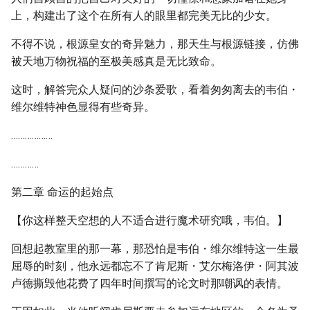
上，构建出了这个在所有人的眼里都完美无比的少女。
不得不说，根源皇女的奇异魅力，那天生与根源链接，仿佛
被天地万物祝福的至极美感真是无比致命。
这时，解答完众人疑问的沙条爱歌，看着匆匆离去的韦伯・
维尔维特神色显得有些奇异。
………………
…………
第二章 命运的起始点
【你这样整天空想的人不适合进行魔术研究哦，韦伯。】
回想起教室里的那一幕，那恐怕是韦伯・维尔维特这一生最
屈辱的时刻，他永远都忘不了肯尼斯・艾尔梅洛伊・阿其波
卢德撕毁他花费了四年时间撰写的论文时那嘲讽的表情。