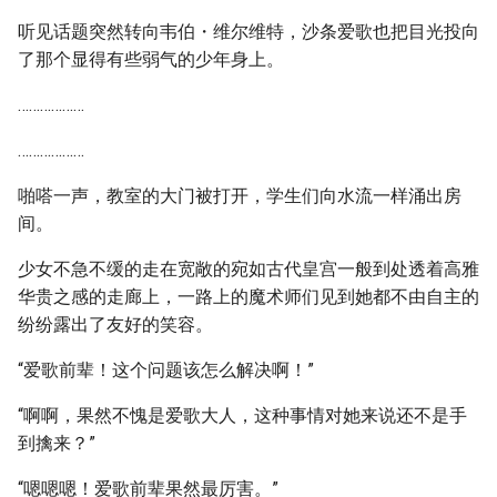
听见话题突然转向韦伯・维尔维特，沙条爱歌也把目光投向
了那个显得有些弱气的少年身上。
………………
………………
啪嗒一声，教室的大门被打开，学生们向水流一样涌出房
间。
少女不急不缓的走在宽敞的宛如古代皇宫一般到处透着高雅
华贵之感的走廊上，一路上的魔术师们见到她都不由自主的
纷纷露出了友好的笑容。
“爱歌前辈！这个问题该怎么解决啊！”
“啊啊，果然不愧是爱歌大人，这种事情对她来说还不是手
到擒来？”
“嗯嗯嗯！爱歌前辈果然最厉害。”