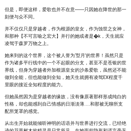
但是，即便这样，爱歌也并不在意――只因她在降世的那一
刻便与众不同。
并不仅仅只是穿越者，作为根源的皇女，作为蚀世之女神，
和那种【不可言喻之宏大】并行的她或者是�k，天生就应
凌驾于森罗万物之上。
她来到的这个世界，这个被人誉为‘型月’的世界！虽然只是
作为诸多平行线中的一个不起眼的分支，甚至不是苍银的世
界线，但身为穿越者外加根源皇女的沙条爱歌，虽然还不能
做到全能，但也能做到全知，她天生就拥有凌驾EX程度千
里眼的接近全知程度的能力。
但她虽然因为是穿越者的缘故，没有像原著那样形成纯白的
性格，却也能感到自己情感的日渐淡薄……和那被无聊所支
配所笼罩的感觉。
从出生开始就能倾听神明的话语并与世界进行交流，已经绝
迹的花草树木的精灵是日常所见，在她面前隐形和谎言毫无