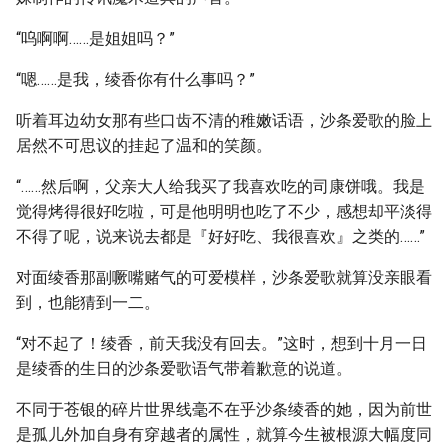
“呜啊啊……是姐姐吗？”
“嗯……是我，绫香你有什么事吗？”
听着耳边幼女那有些口齿不清的稚嫩话语，沙条爱歌的脸上
居然不可思议的挂起了温和的笑颜。
“……然后啊，父亲大人给我买了我喜欢吃的司康饼哦。我是
觉得烤得很好吃啦，可是他明明也吃了不少，感想却平淡得
不得了呢，说来说去都是『好好吃、我很喜欢』之类的……”
对面绫香那副噘嘴赌气的可爱模样，沙条爱歌就算没亲眼看
到，也能猜到一二。
“对不起了！绫香，前天我没有回去。”这时，想到十月一日
是绫香的生日的沙条爱歌语气带着歉意的说道。
不同于苍银的碎片世界线毫不在乎沙条绫香的她，因为前世
是孤儿外加自身有穿越者的属性，就算今生被根源大幅度同