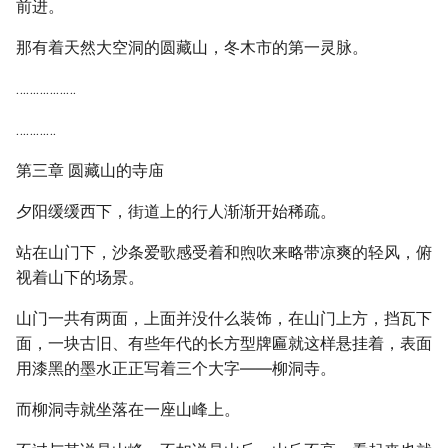
前进。
那有着天然大空洞的圆藏山，冬木市的第一灵脉。
………………
…………
第三章 圆藏山的寺庙
夕阳缓缓西下，街道上的行人渐渐开始稀疏。
站在山门下，沙条爱歌感受着和煦吹来略带凉爽的轻风，俯
视着山下的场景。
山门一共有两面，上面并没什么装饰，在山门上方，挡瓦下
面，一块古旧、有些年代的长方型牌匾就这样悬挂着，表面
用漆黑的墨水正正写着三个大字――柳洞寺。
而柳洞寺就坐落在一座山峰上。