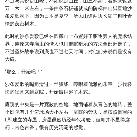
不过与其说是山峰，不如说是山丘，山丘不高，看起来也就
五、六十米左右，一条由条石板铺就成的阶梯由山脚直通沙
条爱歌脚下。因为日本是夏季，所以山道两边长满了树叶青
绿的茂密树木。
此时的沙条爱歌已经在圆藏山上布置好了驱逐旁人的魔术结
界，连原来寺庙里的僧人也用催眠暗示的方法全部赶走了，
不过圣杯战争说到底也不过七天时间，对他们来说倒是没有
大碍。
“那么，开始吧！”
沙条爱歌的嘴角滑过一丝弧线，哼唱着优雅的乐章，步伐轻
快的径直来到庭院，开始编织起了术式。
庭院的中央是一片宽敞的空地，地面铺着灰青色的地砖，整
个庭院有几个篮球场大小左右，庭院的旁边，是按照倒写的
L型建立的寺屋，房屋虽然历经年代考验，但却并不显得腐
朽，古色古香，很有历史沉淀的感觉。