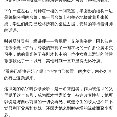
也是和阿特拉斯院与彷徨海并称的魔术协会时钟塔所在地。
下午一点左右，时钟塔一楼的一间教室，半圆形的结构一边
是阶梯分明的台阶，每一层台阶上都整齐地摆放着几张长
桌，学生们此刻已经将所有的桌位占据，安静的等待着讲师
的话语。
时钟塔降灵科一级讲师――肯尼斯・艾尔梅洛伊・阿其波卢
德缓缓走上讲台，冷淡的扫视了一遍在场的一百多位魔术实
习生，他的目光除了在刚才其中的一位少女身上滑过的时候
微微软化了一下以外，其他时刻一直都显得无比冷漠。
“看来已经快开始了呢！”坐在自己位置上的少女，内心久违
的有些复杂起来。
这世她的名字叫沙条爱歌，是一名穿越者，作为被这世的父
母赋予这个名号，成为魔术世家长女，被迫改变性别，她可
以说是与自己前世的一切说再见，就连今生的亲人也不知不
觉只剩下父亲和妹妹，还因为她来到时钟塔的缘故而聚少离
多。