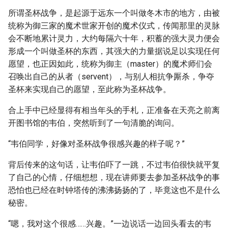
所谓圣杯战争，是起源于远东一个叫做冬木市的地方，由被
统称为御三家的魔术世家开创的魔术仪式，传闻那里的灵脉
会不断地累计灵力，大约每隔六十年，积蓄的强大灵力便会
形成一个叫做圣杯的东西，其强大的力量据说足以实现任何
愿望，也正因如此，统称为御主（master）的魔术师们会
召唤出自己的从者（servent），与别人相抗争厮杀，争夺
圣杯来实现自己的愿望，至此称为圣杯战争。
合上手中已经显得有相当年头的手札，正准备在天亮之前离
开图书馆的韦伯，突然听到了一句清脆的询问。
“韦伯同学，好像对圣杯战争很感兴趣的样子呢？”
背后传来的这句话，让韦伯吓了一跳，不过韦伯很快就平复
了自己的心情，仔细想想，现在讲师要去参加圣杯战争的事
恐怕也已经在时钟塔传的沸沸扬扬的了，毕竟这也不是什么
秘密。
“嗯，我对这个很感……兴趣。”一边说话一边回头看去的韦