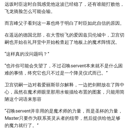
远坂时臣这时自我感觉他这波已经稳了，还有谁能打败他，
飞龙骑脸怎么可能会输。
而言峰父子看到这一幕也终于明白了时臣如此自信的原因。
在遥远的德国北部，在大雪纷飞的爱因兹贝伦城中，卫宫切
嗣也开始在礼拜堂中开始检查起了地板上的魔术阵情况。
“这样真的没问题吗？”
“也许你可能会失望了，不过召唤servent本来就不是什么困
难的事情，终究它也只不过是一个降灵仪式而已。”
卫宫切嗣一边对着爱丽斯菲尔解释，一边把剑鞘放在了阵中
心，虽然在魔术师眼里那用水银描绘布置的图案，只能用简
陋这个词语来形容
“召唤servent并非用的是魔术师的力量，而是圣杯的力量，
Master只要作为联系英灵从者的纽带，然后提供给他足够
的魔力就行了。”