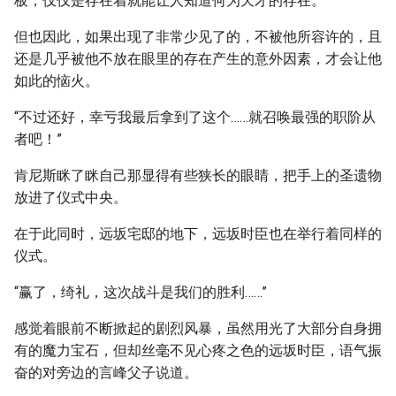
板，仅仅是存在着就能让人知道何为天才的存在。
但也因此，如果出现了非常少见了的，不被他所容许的，且
还是几乎被他不放在眼里的存在产生的意外因素，才会让他
如此的恼火。
“不过还好，幸亏我最后拿到了这个……就召唤最强的职阶从
者吧！”
肯尼斯眯了眯自己那显得有些狭长的眼睛，把手上的圣遗物
放进了仪式中央。
在于此同时，远坂宅邸的地下，远坂时臣也在举行着同样的
仪式。
“赢了，绮礼，这次战斗是我们的胜利……”
感觉着眼前不断掀起的剧烈风暴，虽然用光了大部分自身拥
有的魔力宝石，但却丝毫不见心疼之色的远坂时臣，语气振
奋的对旁边的言峰父子说道。