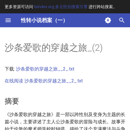
更多资源可访问
tsindex.org 多元性别搜索引擎
进行跨站搜索。
键
性转小说档案（一）
入
摘要
以
沙条爱歌的穿越之旅_(2)
开
其他信息 [Processed Page
Metadata]
始
下载:
沙条爱歌的穿越之旅__2_.txt
搜
正文
在线阅读 沙条爱歌的穿越之旅__2_.txt
索
摘要
《沙条爱歌的穿越之旅》是一部以跨性别及变身为主题的长
篇小说，主要讲述了主人公沙条爱歌的冒险与成长。故事开
始于伦敦的魔术师学校时钟塔，描绘了这个充满魔法与斗争