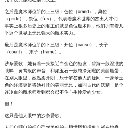
之后是魔术师位阶的上三级：色位（brand），典位
（pride），祭位（fes）。代表着魔术世界的杰出人才们，
事实上很多历史上的君主们就是色位魔术师，他们拥有着几
乎这个世界上无比强大的魔术实力。
最后是魔术师位阶的下三级：开位（cause），长子
（count），末子（frame）。
沙条爱歌，她有着一头接近白金色的短发，碧海一般澄澈的
眼眸，黄莺般的声音，和如玉石一般纯净无暇的美丽脸蛋，
在别人眼里，她温柔开朗，乐于解答他人的疑问，一身翠玉
色的洋装更是将她衬托的美丽无比，如同古代的妖精，是个
连冷血的魔术师看到都会忍不住心生怜爱的少女。
但！
这只是他人眼中的沙条爱歌。
人们自顾自的把自己对美好的一切憧憬和想象加诸在她身