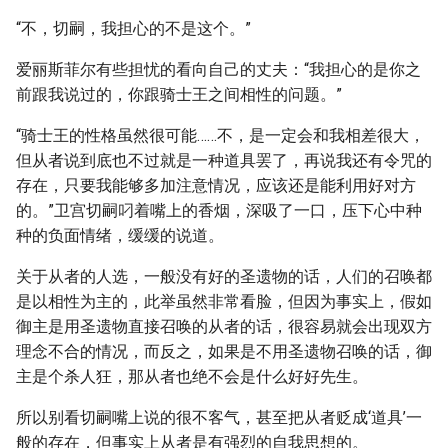
“不，切嗣，我担心的不是这个。”
爱丽斯菲尔有些担忧的看向自己的丈夫：“我担心的是你之
前跟我说过的，你跟骑士王之间相性的问题。”
“骑士王的性格虽然很可能……不，是一定会和我相差很大，
但从者说到底也不过就是一种道具罢了，再说我还有令咒的
存在，只要我能够多加注意情况，应该还是能利用好对方
的。”卫宫切嗣叼着嘴上的香烟，深吸了一口，压下心中种
种的负面情绪，缓缓的说道。
关于从者的人选，一般没有好的圣遗物的话，人们的召唤都
是以相性为主的，此举虽然非常看脸，但因为事实上，假如
御主是用圣遗物直接召唤的从者的话，很容易就会出现双方
理念不合的情况，而反之，如果是不用圣遗物召唤的话，御
主是个杀人狂，那从者也绝不会是什么好好先生。
所以别看切嗣嘴上说的很不客气，甚至把从者贬成‘道具’一
般的存在，但事实上从者是有强烈的自我思想的。