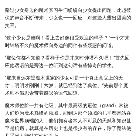
路过少女身边的魔术实习生们纷纷向少女提出问题，此起彼
伏的声音不断传来，少女也一一回应，对这些人露出甜美的
笑容。
“这个少女是谁啊！看上去好像很受欢迎的样子？”一个才来
时钟塔不久的魔术师向身边的同伴有些疑惑的问道。
“那位你都不知道？看样子你是才来时钟塔不久吧！”首先回
应他话语的是旁边一位听到这句话有些惊奇的学生。
“那来自远东黑魔术世家的少女可是一个真正意义上的天
才，明明才刚刚十六岁，就已经到达了典位。”先前那个魔
术师不假思索带着感叹的语气回道。
魔术师位阶一共有七级，其中最高级的冠位（grand）常被
人们称为魔术巅峰的领域，能到达那个领域的几乎都是站在
魔术世界顶端的人，他们拥有者常人不可及的天赋和知识甚
至是机遇，就算是在历史上也是很少有的存在，除了魔法使
几乎没人能站在他们头上。