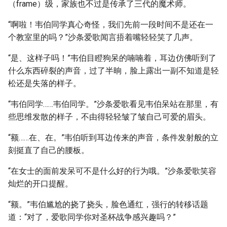
（frame）级，家族也不过是传承了三代的魔术师。
“啊啦！韦伯同学真心奇怪，我们先前一段时间不是还在一
个教室里的吗？”沙条爱歌闻言捂着嘴轻轻笑了几声。
“是、这样子吗！”韦伯目瞪狗呆的喃喃着，耳边仿佛听到了
什么东西碎裂的声音，过了半晌，脸上露出一副不知道是轻
松还是失落的样子。
“韦伯同学……韦伯同学。”沙条爱歌看见韦伯呆站在那里，有
些思维发散的样子，不由得轻轻皱了皱自己可爱的眉头。
“额……在、在。”韦伯听到耳边传来的声音，条件发射般的立
刻挺直了自己的腰板。
“在女士的面前发呆可不是什么好的行为哦。”沙条爱歌笑容
灿烂的开口提醒。
“额。”韦伯尴尬的挠了挠头，脸色通红，强行的转移话题
道：“对了，爱歌同学你对圣杯战争感兴趣吗？”