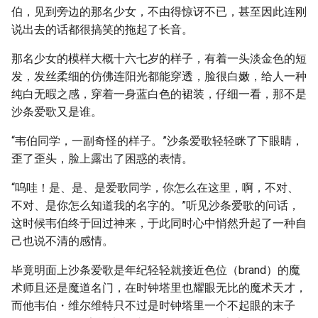
伯，见到旁边的那名少女，不由得惊讶不已，甚至因此连刚
说出去的话都很搞笑的拖起了长音。
那名少女的模样大概十六七岁的样子，有着一头淡金色的短
发，发丝柔细的仿佛连阳光都能穿透，脸很白嫩，给人一种
纯白无暇之感，穿着一身蓝白色的裙装，仔细一看，那不是
沙条爱歌又是谁。
“韦伯同学，一副奇怪的样子。”沙条爱歌轻轻眯了下眼睛，
歪了歪头，脸上露出了困惑的表情。
“呜哇！是、是、是爱歌同学，你怎么在这里，啊，不对、
不对、是你怎么知道我的名字的。”听见沙条爱歌的问话，
这时候韦伯终于回过神来，于此同时心中悄然升起了一种自
己也说不清的感情。
毕竟明面上沙条爱歌是年纪轻轻就接近色位（brand）的魔
术师且还是魔道名门，在时钟塔里也耀眼无比的魔术天才，
而他韦伯・维尔维特只不过是时钟塔里一个不起眼的末子