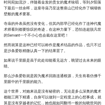
时间宛如流沙，伴随着金发的贵女的魔术咏唱，等到夕阳落
下最后一丝余晖，这座寺庙乃至这整座山已经化作了铜墙铁
壁般的魔术要塞。
寺庙的外表虽然没有变化，但其内部早已经化作了连神代魔
术师看到都要惊叹的奇迹，在这种力量下，恐怕连超脱凡世
的Servant一个不小心也会栽在这里吧！
然而就算是这种已经可以称作是魔术结晶的作品，也只不过
是沙条爱歌稍微认真一下的结果罢了。
如果说千里眼是虽于此处却能看见远方，眺望过去未来的眼
睛。
那么沙条爱歌就是因为魔术回路连通根源，天生有着仿佛千
里眼中的千里眼的能力。
这个世界，对她来说是没有秘密的，无论是多么深奥的魔术
都能三两下精通，自身可以做到一定程度上的心想事成，就
算是没有穿越者的记忆，她也能如同翻书一般的知晓世间的