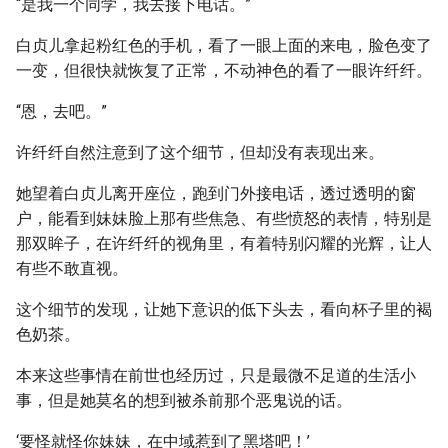
“是我一个同学，我去接下电话。”
白贞儿拿起粉红色的手机，看了一眼上面的来电，脸色变了
一变，但很快就恢复了正常，不动神色的看了一眼许纤纤。
“恩，去吧。”
许纤纤自然注意到了这个细节，但却没有表现出来。
她望着白贞儿离开座位，跑到门外接电话，透过透明的窗
户，能看到妹妹脸上那有些焦急、有些愤怒的表情，特别是
那双眸子，在许纤纤的视角里，有着特别闪耀的光辉，让人
有些不敢直视。
这个细节的发现，让她下意识的低下头去，看向杯子里的褐
色奶茶。
本来这些事情在前世也经历过，只是最微不足道的生活小
事，但是她莫名的想到被杀前那个恶鬼说的话。
‘要怪就怪你妹妹，在中域惹到了黑塔吧！’