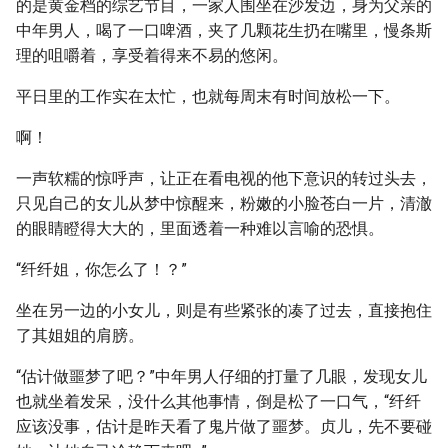
的是黄金档的综艺节目，一家人围坐在沙发边，身为父亲的
中年男人，喝了一口啤酒，夹了几颗花生扔在嘴里，慢条斯
理的咀嚼着，享受着得来不易的悠闲。
平日里的工作实在太忙，也就每周末有时间放松一下。
啊！
一声软糯的惊呼声，让正在看电视的他下意识的转过头去，
只见自己的女儿从梦中惊醒来，粉嫩的小脸苍白一片，清澈
的眼睛瞪得大大的，里面透着一种难以言喻的恐惧。
“纤纤姐，你怎么了！？”
坐在另一边的小女儿，则是有些紧张的凑了过去，直接抱住
了其姐姐的肩膀。
“估计做噩梦了吧？”中年男人仔细的打量了几眼，发现女儿
也就坐着发呆，没什么其他事情，倒是松了一口气，“纤纤
应该没事，估计是昨天看了鬼片做了噩梦。贞儿，先不要碰