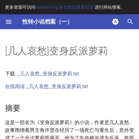
更多资源可访问
tsindex.org 多元性别搜索引擎
进行跨站搜索。
键
性转小说档案（一）
入
摘要
以
[几人哀愁]变身反派萝莉
开
其他信息 [Processed Page
Metadata]
始
下载:
_几人哀愁_变身反派萝莉.txt
搜
正文
在线阅读 _几人哀愁_变身反派萝莉.txt
索
摘要
这是一部名为《变身反派萝莉》的小说，作者是几人哀愁。
故事围绕着男主角许贤在经历了一场死亡与重生后，意外变
成了一个合法萝莉而展开。他为了生存被迫成为反派，然而