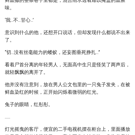
鲜血撒的整条巷子里都是，混合雨水透着难以掩盖的血腥
味。
‘我...不...甘心...’
意识到什么的他，还想开口说话，但却发现什么都说不出来
了。
“切...没有丝毫能力的蝼蚁，还妄图垂死挣扎...”
看着尸首分离的年轻男人，无面高中生只是怪笑了两声后，
就轻飘飘的离开了。
他并没有注意到，放在男人公文包里的一只兔子发夹，在被
鲜血染红的时候，正开始闪烁着微弱的红光。
兔子的眼睛，红彤彤。
......
灯光摇曳的客厅，便宜的二手电视机摆在柜台上，里面播放