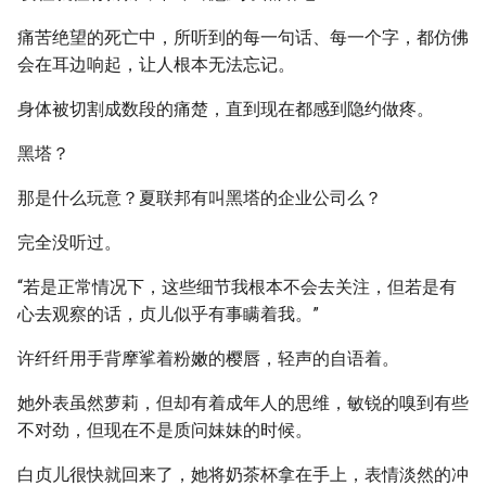
痛苦绝望的死亡中，所听到的每一句话、每一个字，都仿佛
会在耳边响起，让人根本无法忘记。
身体被切割成数段的痛楚，直到现在都感到隐约做疼。
黑塔？
那是什么玩意？夏联邦有叫黑塔的企业公司么？
完全没听过。
“若是正常情况下，这些细节我根本不会去关注，但若是有
心去观察的话，贞儿似乎有事瞒着我。”
许纤纤用手背摩挲着粉嫩的樱唇，轻声的自语着。
她外表虽然萝莉，但却有着成年人的思维，敏锐的嗅到有些
不对劲，但现在不是质问妹妹的时候。
白贞儿很快就回来了，她将奶茶杯拿在手上，表情淡然的冲