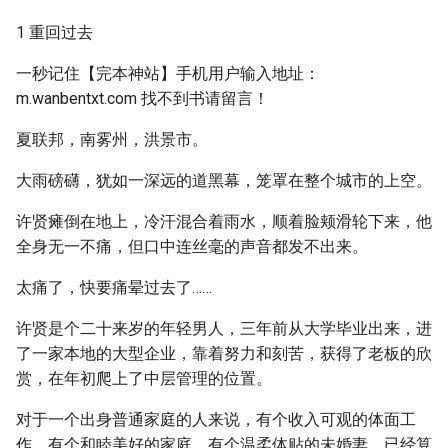
1 重回过去
一秒记住【完本神站】手机用户输入地址：
m.wanbentxt.com 找不到书请留言！
夏联邦，南雾州，洪景市。
大雨磅礴，犹如一深远的道黑幕，笼罩在整个城市的上空。
许贤瘫倒在地上，冷汗混合着雨水，顺着脸颊滑轮下来，他
全身无一不痛，但口中连丝毫的声音都发不出来。
太痛了，快要痛晕过去了……
许贤是个二十来岁的年轻男人，三年前从大学毕业出来，进
了一家本地的大型企业，靠着努力和刻苦，获得了老板的欣
赏，在年初爬上了中层管理的位置。
对于一个出身普通家庭的人来说，有个收入可观的体面工
作，有个和睦美好的家庭，有个温柔体贴的未婚妻，已经算