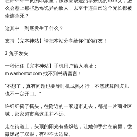
在许纤纤一贯的印象里，妹妹应该是品学兼优的乖乖女，怎
么会惹上那些恐怖诡异的敌人，以至于连自己这个兄长都被
牵连杀死？
这其中，到底发生了什么？
支持【完本神站】请把本站分享给你们的好友！
3 兔子发夹
一秒记住【完本神站】手机用户输入地址：
m.wanbentxt.com 找不到书请留言！
“不想了，真有问题也要等时机成熟才行，不然就算问贞儿
也不一定开口。”
许纤纤摇了摇头，往附近的一家超市走去，都是一片商业区
域，那家超市离这里并不远。
走在街道上，头顶的阳光有些炽热，让她伸手挡在前额，微
微眯起了双眼，有些不太适应。