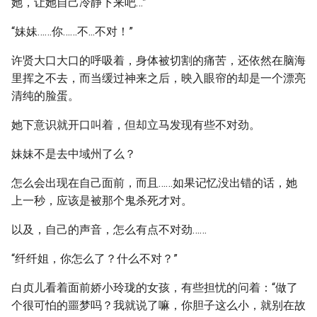
她，让她自己冷静下来吧…”
“妹妹……你……不...不对！”
许贤大口大口的呼吸着，身体被切割的痛苦，还依然在脑海
里挥之不去，而当缓过神来之后，映入眼帘的却是一个漂亮
清纯的脸蛋。
她下意识就开口叫着，但却立马发现有些不对劲。
妹妹不是去中域州了么？
怎么会出现在自己面前，而且……如果记忆没出错的话，她
上一秒，应该是被那个鬼杀死才对。
以及，自己的声音，怎么有点不对劲……
“纤纤姐，你怎么了？什么不对？”
白贞儿看着面前娇小玲珑的女孩，有些担忧的问着：“做了
个很可怕的噩梦吗？我就说了嘛，你胆子这么小，就别在故