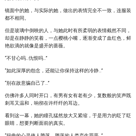
镜面中的她，与实际的她，做出的表情完全不一致，连服装
都不相同。
但是玻璃中倒映的人，与她此时有所柔弱的表情截然不同，
却是在静静的笑着，一点樱桃小嘴，逐渐变成了血红色，鲜
艳欲滴的就像是盛开的蔷薇。
“不甘心吗...仇恨吗...”
“如此深厚的怨念，还能让你保持这样的冷静...”
“别在故意骗自己了...”
仿佛许多人同时开口，有男有女有老有少，复数般的笑声既
刺耳又温和，响彻在许纤纤的耳边。
看到这一幕，她的瞳孔猛然放大又紧缩，于是用力的眨了眨
眼睛，想要判断面前的真实。
“扭曲的心灵使人堕落，堕落的人类产生罪恶...”