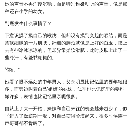
她的声音不再浑厚沉稳，而是特别稚嫩动听的声音，像是那
种还在小学的幼女。
到底发生什么事情了？
下意识摸了摸自己的喉咙，但却没有摸到突起的喉结，而是
柔软细腻的一片肌肤，纤细的脖颈就像是上好的白玉，摸上
去有些冰冰凉凉的，但却异常柔软滑腻，此时皮肤上出了一
些冷汗，有些黏糊糊的。
“你们...”
她看了眼不远处的中年男人，父亲明显比记忆里的要年轻很
多，而旁边叫着自己‘姐姐’的妹妹，似乎也比记忆里的要稚
嫩许多，表情也比记忆里亲昵很多。
自从上了大一开始，妹妹和自己来往的机会越来越少了，似
乎进入了叛逆期一般，对自己变得冷漠起来，很多时候连一
声哥哥都不肯叫了。