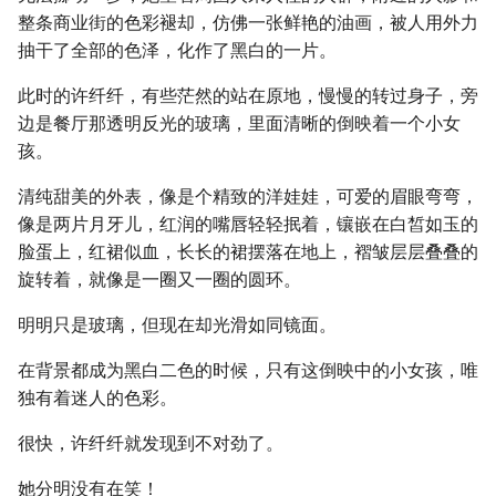
整条商业街的色彩褪却，仿佛一张鲜艳的油画，被人用外力
抽干了全部的色泽，化作了黑白的一片。
此时的许纤纤，有些茫然的站在原地，慢慢的转过身子，旁
边是餐厅那透明反光的玻璃，里面清晰的倒映着一个小女
孩。
清纯甜美的外表，像是个精致的洋娃娃，可爱的眉眼弯弯，
像是两片月牙儿，红润的嘴唇轻轻抿着，镶嵌在白皙如玉的
脸蛋上，红裙似血，长长的裙摆落在地上，褶皱层层叠叠的
旋转着，就像是一圈又一圈的圆环。
明明只是玻璃，但现在却光滑如同镜面。
在背景都成为黑白二色的时候，只有这倒映中的小女孩，唯
独有着迷人的色彩。
很快，许纤纤就发现到不对劲了。
她分明没有在笑！