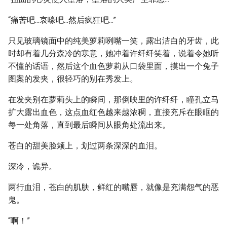
“痛苦吧...哀嚎吧...然后疯狂吧...”
只见玻璃镜面中的纯美萝莉咧嘴一笑，露出洁白的牙齿，此
时却有着几分森冷的寒意，她冲着许纤纤笑着，说着令她听
不懂的话语，然后这个血色萝莉从口袋里面，摸出一个兔子
图案的发夹，很轻巧的别在秀发上。
在发夹别在萝莉头上的瞬间，那倒映里的许纤纤，瞳孔立马
扩大露出血色，这点血红色越来越浓稠，直接充斥在眼眶的
每一处角落，直到最后瞬间从眼角处流出来。
苍白的甜美脸颊上，划过两条深深的血泪。
深冷，诡异。
两行血泪，苍白的肌肤，鲜红的嘴唇，就像是充满怨气的恶
鬼。
“啊！”