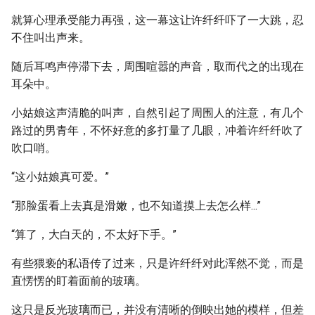
就算心理承受能力再强，这一幕这让许纤纤吓了一大跳，忍
不住叫出声来。
随后耳鸣声停滞下去，周围喧嚣的声音，取而代之的出现在
耳朵中。
小姑娘这声清脆的叫声，自然引起了周围人的注意，有几个
路过的男青年，不怀好意的多打量了几眼，冲着许纤纤吹了
吹口哨。
“这小姑娘真可爱。”
“那脸蛋看上去真是滑嫩，也不知道摸上去怎么样...”
“算了，大白天的，不太好下手。”
有些猥亵的私语传了过来，只是许纤纤对此浑然不觉，而是
直愣愣的盯着面前的玻璃。
这只是反光玻璃而已，并没有清晰的倒映出她的模样，但差