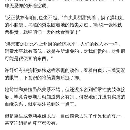
肆无忌惮的开着空调。
“反正就算有咱们也坐不起。”白贞儿甜甜笑着，摸了摸姐姐
的小脑袋，乌黑的秀发随着她的指尖划过，“听说一张地铁
票很贵，就够咱们一天的伙食费呢！”
“洪景市远远比不上州府的经济水平，人们的收入不一样，
消费水平就有高低，这是在所难免的，对我们贵的，对州府
可能是很便宜的东西。”
许纤纤有些抗拒妹妹这样亲昵的动作，看着白贞儿带着宠溺
的眼神，下意识的将脑袋向后挪了挪。
她前世和妹妹虽然关系不错，但还没亲密到经常性的肢体接
触，毕竟青春期后就知道男女有别，何况她们并没有实质的
血缘关系，就更要注意到这一点了。
但是重生成萝莉姐姐以后，自己感觉丢失了作兄长的尊严，
甚至连姐姐的尊严都没有。