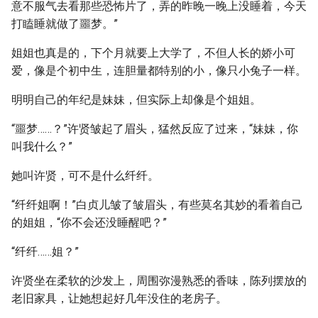
意不服气去看那些恐怖片了，弄的昨晚一晚上没睡着，今天
打瞌睡就做了噩梦。”
姐姐也真是的，下个月就要上大学了，不但人长的娇小可
爱，像是个初中生，连胆量都特别的小，像只小兔子一样。
明明自己的年纪是妹妹，但实际上却像是个姐姐。
“噩梦……？”许贤皱起了眉头，猛然反应了过来，“妹妹，你
叫我什么？”
她叫许贤，可不是什么纤纤。
“纤纤姐啊！”白贞儿皱了皱眉头，有些莫名其妙的看着自己
的姐姐，“你不会还没睡醒吧？”
“纤纤……姐？”
许贤坐在柔软的沙发上，周围弥漫熟悉的香味，陈列摆放的
老旧家具，让她想起好几年没住的老房子。