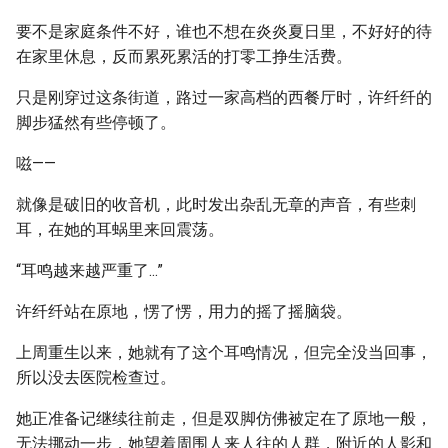
要不是家庭条件不好，谁也不想在炎炎夏日里，不好好的待
在家里休息，反而累死累活的打零工挣生活费。
只是刚穿过这条街道，路过一家高档的西餐厅时，许纤纤的
脚步猛然有些停顿了。
嗞——
就像是破旧的收音机，此时发出杂乱无章的声音，有些刺
耳，在她的耳蜗里来回震荡。
“耳鸣越来越严重了...”
许纤纤站在原地，愣了愣，用力的摇了摇脑袋。
上周重生以来，她就有了这个耳鸣情况，但完全没当回事，
所以没去医院检查过。
她正准备记继续往前走，但是双脚仿佛被定在了原地一般，
无法挪动一步，她望着周围人来人往的人群，附近的人影和