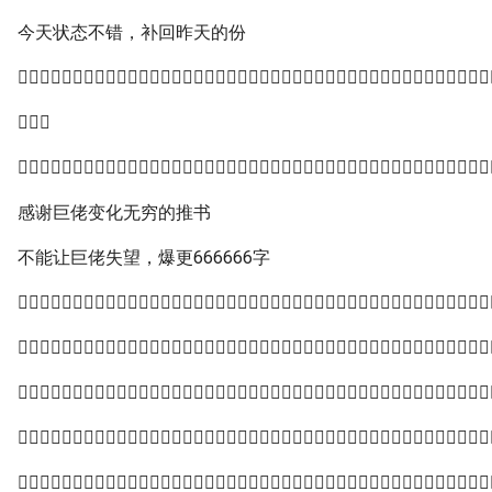
今天状态不错，补回昨天的份



感谢巨佬变化无穷的推书
不能让巨佬失望，爆更666666字




