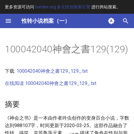
更多资源可访问
tsindex.org 多元性别搜索引擎
进行跨站搜索。
键
性转小说档案（一）
入
摘要
以
100042040神會之書129(129)
开
其他信息 [Processed Page
Metadata]
始
下载:
100042040神會之書129_129_.txt
搜
正文
在线阅读 100042040神會之書129_129_.txt
索
摘要
《神会之书》是一本由作者吟虫创作的变身百合小说，字数
达到988107字，时间更新于2020-03-25。这部作品融合了
性转、搞笑、克苏鲁等元素， ضمن 描述了角色在性别与形