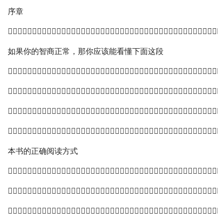
序章

如果你的智商正常，那你应该能看懂下面这段




本书的正确阅读方式


