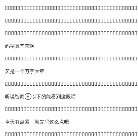



码字真辛苦啊

又是一个万字大章

听说智商⑨以下的能看到这段话

今天有点累，就先码这么点吧
