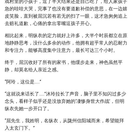
戏村里的小孩子，逗了半天结果还是自己吃了，给人家孩子
急的哇哇大哭，完事了也没有要道歉补偿的意思，在一边嬉
皮笑脸，直到被屈沉若有若无的扫了一眼，这才急匆匆追上
去赔礼道歉，心痛的拿出零嘴逗孩子开心。
相比起来，明纵衣的定力就好上许多，大半个时辰都立在原
地静静思考，没什么多余的动作，他拥有超乎常人的忍耐力
和专注力，能够高度集中注意力，最长可达三个小时。
终于，屈沉收好了所有的家书，他缓步走来，神色虽然平
静，却莫名给人亲近之感。
“阿玲，这位是......”
“这就说来话长了......”沐玲拉长了声音，脑子里不知闪过多少
念头，看样子似乎还是没放弃她的‘凄惨身世大作战’，但明
纵衣先她一步开口了。
“屈先生，我姓明，名纵衣，从陇州信阳城而来，希望能拜
入太玄门下。”