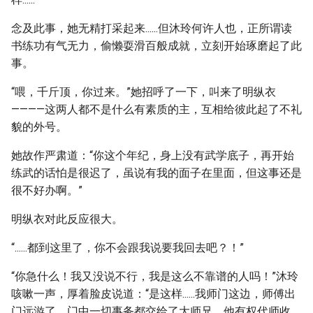
念及此事，她无精打采起来......但沐玲何许人也，正所谓读
书练功有气无力，偷懒耍滑百般成就，立刻开始琢磨起了此
事。
“喂，千斤顶，你过来。”她招呼了一下，叫来了明纵衣
————这两人都不是什么有素质的主，互相给彼此起了不礼
貌的外号。
她故作严肃道：“你这个年纪，身上没有武学底子，再开始
练武的话怕是很迟了，虽说有我的面子在里面，但这事还是
很不好办啊。”
明纵衣对此反应很大。
“......都到这里了，你不会跟我说要我回去吧？！”
“你急什么！我又没说不行，我是这么不靠谱的人吗！”沐玲
咳嗽一声，厚着脸皮说道：“是这样......我师门这边，师傅出
门远游了，门中一切事务都交给了大师兄，他有权代师收