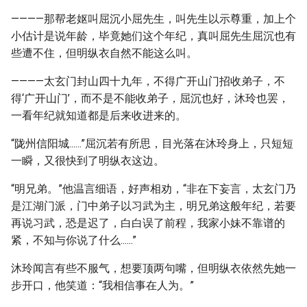
————那帮老妪叫屈沉小屈先生，叫先生以示尊重，加上个
小估计是说年龄，毕竟她们这个年纪，真叫屈先生屈沉也有
些遭不住，但明纵衣自然不能这么叫。
————太玄门封山四十九年，不得广开山门招收弟子，不
得‘广开山门’，而不是不能收弟子，屈沉也好，沐玲也罢，
一看年纪就知道都是后来收进来的。
“陇州信阳城......”屈沉若有所思，目光落在沐玲身上，只短短
一瞬，又很快到了明纵衣这边。
“明兄弟。”他温言细语，好声相劝，“非在下妄言，太玄门乃
是江湖门派，门中弟子以习武为主，明兄弟这般年纪，若要
再说习武，恐是迟了，白白误了前程，我家小妹不靠谱的
紧，不知与你说了什么......”
沐玲闻言有些不服气，想要顶两句嘴，但明纵衣依然先她一
步开口，他笑道：“我相信事在人为。”