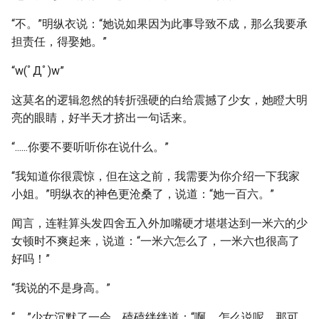
“不。”明纵衣说：“她说如果因为此事导致不成，那么我要承
担责任，得娶她。”
“w(ﾟДﾟ)w”
这莫名的逻辑忽然的转折强硬的白给震撼了少女，她瞪大明
亮的眼睛，好半天才挤出一句话来。
“......你要不要听听你在说什么。”
“我知道你很震惊，但在这之前，我需要为你介绍一下我家
小姐。”明纵衣的神色更沧桑了，说道：“她一百六。”
闻言，连鞋算头发四舍五入外加嘴硬才堪堪达到一米六的少
女顿时不爽起来，说道：“一米六怎么了，一米六也很高了
好吗！”
“我说的不是身高。”
“......”少女沉默了一会，磕磕绊绊道：“啊......怎么说呢，那可