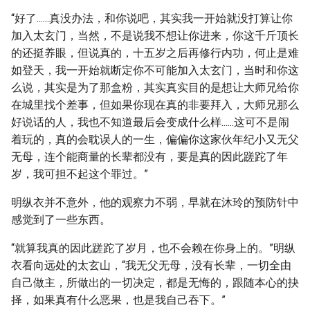
“好了......真没办法，和你说吧，其实我一开始就没打算让你
加入太玄门，当然，不是说我不想让你进来，你这千斤顶长
的还挺养眼，但说真的，十五岁之后再修行内功，何止是难
如登天，我一开始就断定你不可能加入太玄门，当时和你这
么说，其实是为了那盒粉，其实真实目的是想让大师兄给你
在城里找个差事，但如果你现在真的非要拜入，大师兄那么
好说话的人，我也不知道最后会变成什么样......这可不是闹
着玩的，真的会耽误人的一生，偏偏你这家伙年纪小又无父
无母，连个能商量的长辈都没有，要是真的因此蹉跎了年
岁，我可担不起这个罪过。”
明纵衣并不意外，他的观察力不弱，早就在沐玲的预防针中
感觉到了一些东西。
“就算我真的因此蹉跎了岁月，也不会赖在你身上的。”明纵
衣看向远处的太玄山，“我无父无母，没有长辈，一切全由
自己做主，所做出的一切决定，都是无悔的，跟随本心的抉
择，如果真有什么恶果，也是我自己吞下。”