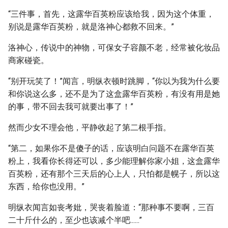
“三件事，首先，这露华百英粉应该给我，因为这个体重，
别说是露华百英粉，就是洛神心都救不回来。”
洛神心，传说中的神物，可保女子容颜不老，经常被化妆品
商家碰瓷。
“别开玩笑了！”闻言，明纵衣顿时跳脚，“你以为我为什么要
和你说这么多，还不是为了这盒露华百英粉，有没有用是她
的事，带不回去我可就要出事了！”
然而少女不理会他，平静收起了第二根手指。
“第二，如果你不是傻子的话，应该明白问题不在露华百英
粉上，我看你长得还可以，多少能理解你家小姐，这盒露华
百英粉，还有那个三天后的心上人，只怕都是幌子，所以这
东西，给你也没用。”
明纵衣闻言如丧考妣，哭丧着脸道：“那种事不要啊，三百
二十斤什么的，至少也该减个半吧......”