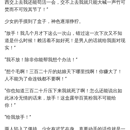
西交上去我还能苟活一会，交不上去我就只能大喊一声竹可
焚而不可毁其节了！”
少女的手摸到了盒子，神色逐渐狰狞。
“放手！我几个月才下这么一次山，错过这一次下次又不知
道是什么时候！赖活着不如好死！是男人的话就给我面对现
实！”
“我不放！除非你能帮我想个办法！”
“想个毛啊！三百二十斤的姑娘天下哪里找啊！你赚大了！
人不能为了命连钱都不要啊！”
“你也知道三百二十斤压下来我就死了啊！怎么还能说出如
此冰冷无情的话来，放手！这盒露华百英粉我不可能给
你！”
“给我放手！”
两人陷入了僵持，少女有武艺在身，真要动手的话也就是一