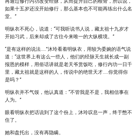
再通过修行内功改变经脉，从而提升自己的根骨，所以说，
如果十五岁还没开始修行，那么基本也不可能再练出什么名
堂。”
明纵衣不死心，说道：“可我听说书人说，藏太祖十九岁才
开始习武，后来却成了古往今来唯一的大纵横境。”
“是有这样的说法......”沐玲看着明纵衣，用较为委婉的语气说
道：“这世界上有这么一些人，他们的经脉天生就长成一副
报恩的模样，用俗话讲就是老天爷赏饭吃，修行内功一日千
里，藏太祖就是这样的人，传说中的绝世天才......你觉得你
是吗？”
明纵衣并不气馁，他认真道：“不管我是不是，我相信事在
人为。”
眼看明纵衣把话说到了这个份上，沐玲叹息一声，终于憋不
住了。
她和盘托出，没有再隐瞒。