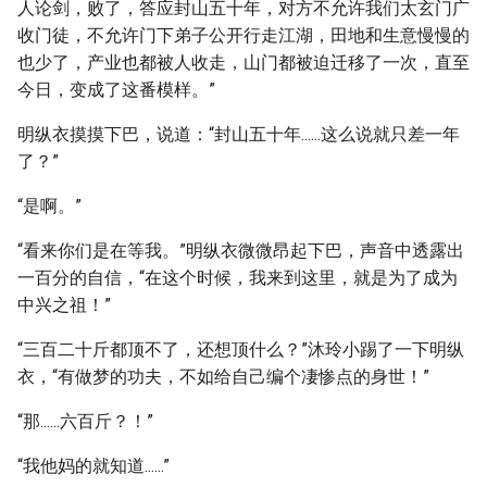
人论剑，败了，答应封山五十年，对方不允许我们太玄门广
收门徒，不允许门下弟子公开行走江湖，田地和生意慢慢的
也少了，产业也都被人收走，山门都被迫迁移了一次，直至
今日，变成了这番模样。”
明纵衣摸摸下巴，说道：“封山五十年......这么说就只差一年
了？”
“是啊。”
“看来你们是在等我。”明纵衣微微昂起下巴，声音中透露出
一百分的自信，“在这个时候，我来到这里，就是为了成为
中兴之祖！”
“三百二十斤都顶不了，还想顶什么？”沐玲小踢了一下明纵
衣，“有做梦的功夫，不如给自己编个凄惨点的身世！”
“那......六百斤？！”
“我他妈的就知道......”