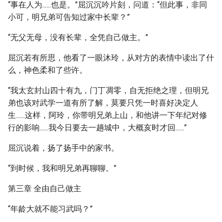
“事在人为......也是。”屈沉沉吟片刻，问道：“但此事，非同
小可，明兄弟可告知过家中长辈？”
“无父无母，没有长辈，全凭自己做主。”
屈沉若有所思，他看了一眼沐玲，从对方的表情中读出了什
么，神色柔和了些许。
“我太玄封山四十有九，门丁凋零，自无拒绝之理，但明兄
弟也该对武学一道有所了解，莫要只凭一时喜好决定人
生......这样，阿玲，你带明兄弟上山，和他讲一下年纪对修
行的影响......我今日要去一趟城中，大概亥时才回......”
屈沉说着，扬了扬手中的家书。
“到时候，我和明兄弟再聊聊。”
第三章 全由自己做主
“年龄大就不能习武吗？”