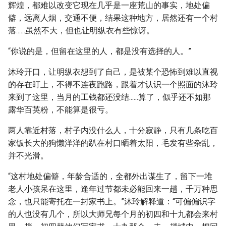
辉煌，都难以改变它现在几乎是一座荒山的事实，地处偏
僻，远离人烟，交通不便，结果这种地方，居然还有一个村
落......虽然不大，但也让明纵衣有些惊讶。
“你说的是，但留在这里的人，都是没有选择的人。”
沐玲开口，让明纵衣想到了自己，是被某个恐怖到难以直视
的存在盯上，不得不连夜跑路，跟着才认识一个照面的沐玲
来到了这里，当月的工钱都还没结......算了，似乎还不如那
露华百英粉，不能算是很亏。
两人靠近村落，村子内没什么人，十分寂静，只有几条吃百
家饭长大的狗懒洋洋的趴在村口晒着太阳，毛发有些杂乱，
并不光滑。
“这村地处偏僻，年龄合适的，全都外出谋生了，留下一堆
老人小孩呆在这里，逢年过节都未必能回来一趟，千万种思
念，也只能寄托在一封家书上。”沐玲解释道：“可偏偏识字
的人也没有几个，所以大师兄每个月的初四和十九都会来村