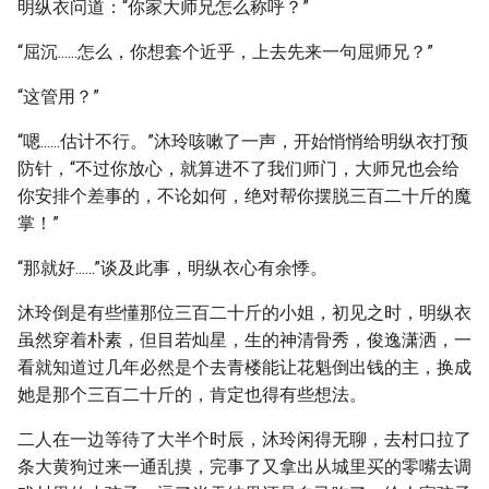
明纵衣问道：“你家大师兄怎么称呼？”
“屈沉......怎么，你想套个近乎，上去先来一句屈师兄？”
“这管用？”
“嗯......估计不行。”沐玲咳嗽了一声，开始悄悄给明纵衣打预
防针，“不过你放心，就算进不了我们师门，大师兄也会给
你安排个差事的，不论如何，绝对帮你摆脱三百二十斤的魔
掌！”
“那就好......”谈及此事，明纵衣心有余悸。
沐玲倒是有些懂那位三百二十斤的小姐，初见之时，明纵衣
虽然穿着朴素，但目若灿星，生的神清骨秀，俊逸潇洒，一
看就知道过几年必然是个去青楼能让花魁倒出钱的主，换成
她是那个三百二十斤的，肯定也得有些想法。
二人在一边等待了大半个时辰，沐玲闲得无聊，去村口拉了
条大黄狗过来一通乱摸，完事了又拿出从城里买的零嘴去调