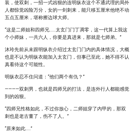
装，使双刺，一招一式凶狠的连明纵衣这个不通武理的局外
人都惊觉凶险万分，女的一剑刺来，能只移五厘米他绝不动
五点五厘米，堪称擦边球大师。
“这是二师姐和四师兄.......太玄门门丁凋零，这一代算上我这
个小师妹，一共六人，你要是真进来，那就是七师弟。”
沐玲先前从未跟明纵衣介绍过太玄门门内的具体情况，大概
也是不认为明纵衣能加入太玄门，但事已至此，她不得不认
真看待这个可能性。
明纵衣忍不住问道：“他们两个有仇？”
————双刺男，也就是四师兄的打法，是连外行人都能感觉
到的凶狠。
“四师兄性格如此，不过你放心，二师姐穿了内甲的，那双
刺也是老古董了，伤不了人。”
“原来如此......”