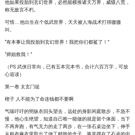
他如果投胎到玄幻世界，必然能横推诸天万界，威慑八荒，
称无敌言不朽。
可惜......他出生在个低武世界，天天被人海战术打得嗷嗷
叫。
“有本事让我投胎到玄幻世界！我把你们都鲨了！”
“师姐救我！”
（PS 武侠日常向，已有五本完本书，合计六百万字，可放
心追读）
第一卷 太玄门徒
楔子 人不能为了命连钱都不要啊
气喘吁吁的明纵衣回头望去，远处的身影闲庭散步，不急不
慢，他心生绝望，知道自己唯一能做的就是留个体面，当下
不再奔跑，有气无力的走了两步，在一张石桌边坐下，伸手
从粗布麻衣里取出了做工精致的盒子，将其摆在了石桌的中