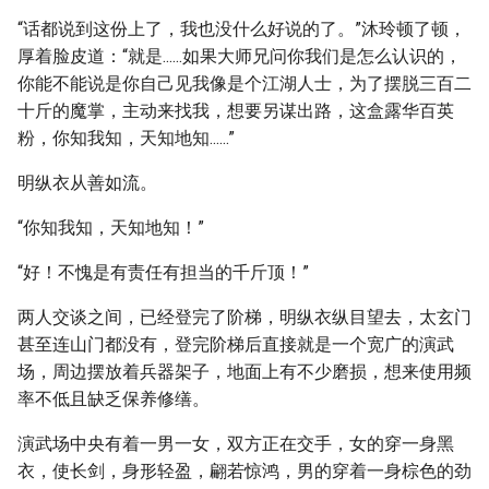
“话都说到这份上了，我也没什么好说的了。”沐玲顿了顿，
厚着脸皮道：“就是......如果大师兄问你我们是怎么认识的，
你能不能说是你自己见我像是个江湖人士，为了摆脱三百二
十斤的魔掌，主动来找我，想要另谋出路，这盒露华百英
粉，你知我知，天知地知......”
明纵衣从善如流。
“你知我知，天知地知！”
“好！不愧是有责任有担当的千斤顶！”
两人交谈之间，已经登完了阶梯，明纵衣纵目望去，太玄门
甚至连山门都没有，登完阶梯后直接就是一个宽广的演武
场，周边摆放着兵器架子，地面上有不少磨损，想来使用频
率不低且缺乏保养修缮。
演武场中央有着一男一女，双方正在交手，女的穿一身黑
衣，使长剑，身形轻盈，翩若惊鸿，男的穿着一身棕色的劲