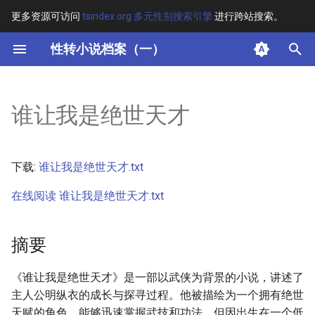
更多资源可访问
tsindex.org 多元性别搜索引擎
进行跨站搜索。
键
性转小说档案（一）
入
摘要
以
谁让我是绝世天才
开
其他信息 [Processed Page
Metadata]
始
下载:
谁让我是绝世天才.txt
搜
正文
在线阅读 谁让我是绝世天才.txt
索
摘要
《谁让我是绝世天才》是一部以武侠为背景的小说，讲述了
主人公明纵衣的成长与探寻过程。他被描绘为一个拥有绝世
天赋的角色，能够迅速掌握武技和功法，但因出生在一个低