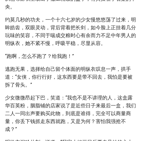
央。
约莫几秒的功夫，一个十六七岁的少女慢悠悠荡了过来，明
眸皓齿，双眼灵动，背后背着把长剑，如今脸上正挂着几分
玩味的笑容，不同于喘成交粮时心有余而力不足中年男人的
明纵衣，她不紧不慢，呼吸平稳，尽显从容。
“跑啊，怎么不跑了？给我跑！”
逃跑无果，选择给自己留个体面的明纵衣叹息一声，拱手
道：“女侠，你行行好，这东西要是带不回去，我怕是要被
拆了骨头。”
少女微微昂起下巴，笑道：“我也不是不讲理的人，这盒露
华百英粉，胭脂铺的店家说了是近些日子来最后一盒，我们
二人一同出声要购买此物，到底是谁得，完全可以商量商
量，你丢下钱抓走东西就跑，又是为何？害怕我强抢不
成？”