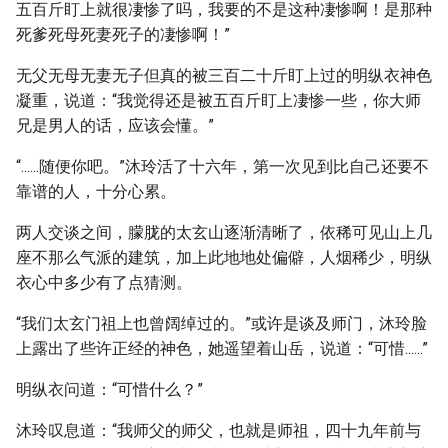
五百斤盯上就很凄惨了吗，我要的不是这种凄惨啊！是那种
死爹死母死妻死子的凄惨啊！”
无父无母无妻无子但真的被三百二十斤盯上过的明纵衣神色
凝重，说道：“我觉得还是被五百斤盯上凄惨一些，你大师
兄是男人的话，应该会懂。”
“......随便你吧。”沐玲活了十六年，第一次见到比自己还要不
靠谱的人，十分心累。
两人交谈之间，朦胧的太玄山逐渐清晰了，依稀可见山上几
座不那么气派的建筑，加上此地地处偏僻，人烟稀少，明纵
衣心中多少有了点猜测。
“我们太玄门祖上也曾阔绰过的。”或许是谈及师门，沐玲脸
上露出了些许正经的神色，她遥望着山岳，说道：“可惜......”
明纵衣问道：“可惜什么？”
沐玲叹息道：“我师父的师父，也就是师祖，四十九年前与