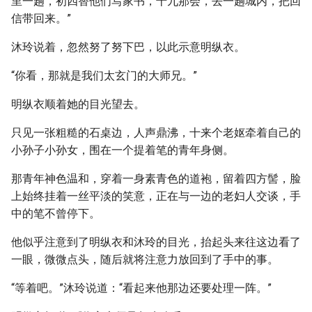
里一趟，初四替他们写家书，十九那会，去一趟城内，把回
信带回来。”
沐玲说着，忽然努了努下巴，以此示意明纵衣。
“你看，那就是我们太玄门的大师兄。”
明纵衣顺着她的目光望去。
只见一张粗糙的石桌边，人声鼎沸，十来个老妪牵着自己的
小孙子小孙女，围在一个提着笔的青年身侧。
那青年神色温和，穿着一身素青色的道袍，留着四方髻，脸
上始终挂着一丝平淡的笑意，正在与一边的老妇人交谈，手
中的笔不曾停下。
他似乎注意到了明纵衣和沐玲的目光，抬起头来往这边看了
一眼，微微点头，随后就将注意力放回到了手中的事。
“等着吧。”沐玲说道：“看起来他那边还要处理一阵。”