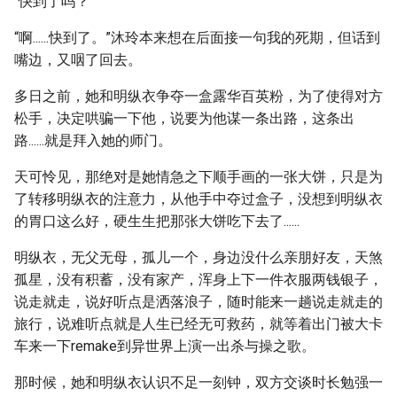
“快到了吗？”
“啊......快到了。”沐玲本来想在后面接一句我的死期，但话到
嘴边，又咽了回去。
多日之前，她和明纵衣争夺一盒露华百英粉，为了使得对方
松手，决定哄骗一下他，说要为他谋一条出路，这条出
路......就是拜入她的师门。
天可怜见，那绝对是她情急之下顺手画的一张大饼，只是为
了转移明纵衣的注意力，从他手中夺过盒子，没想到明纵衣
的胃口这么好，硬生生把那张大饼吃下去了......
明纵衣，无父无母，孤儿一个，身边没什么亲朋好友，天煞
孤星，没有积蓄，没有家产，浑身上下一件衣服两钱银子，
说走就走，说好听点是洒落浪子，随时能来一趟说走就走的
旅行，说难听点就是人生已经无可救药，就等着出门被大卡
车来一下remake到异世界上演一出杀与操之歌。
那时候，她和明纵衣认识不足一刻钟，双方交谈时长勉强一