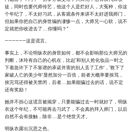
徒，同时也要代师传艺，他这个人是烂好人，大冤种，你这
个年纪了，不太好习武，从客观条件来讲不太好进我师门，
但如果你把自己的身世编的凄惨一点，大师兄一心软，说不
定就把你收进去了......你懂吗？”
——————这是谎言。
事实上，不论明纵衣的身世如何，都不会影响那位大师兄的
判断，沐玲有自己的心机在，比起‘和别人抢化妆品一时之
下着急许下了不靠谱的承诺并害的别人丢了工作’，‘救下了
家破人亡的美少年’显然加分一百倍，前者大概率要挨骂，
挨完骂还得被关禁闭，后者......如果能骗过去的话，说不定
还有奖励！
她并不担心这谎言被揭穿，只要能骗过去一时就好了，明纵
衣这个年纪，不可能再去习武了，不会真的拜入师门，以后
自然不会有接触，除非......是个绝世天才。
明纵衣露出沉思之色。