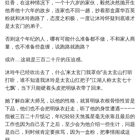
炷香，在这种情况下，一个十六岁的家伙，毅然决然抛开生
他养他十六年的故乡，连家也不回一趟，抄着那盒露华百英
粉就和沐玲跑路了，态度之积极，一度让沐玲怀疑到底谁才
是太玄门的弟子。
否则这个年纪的人，哪有可能什么准备都不做，不和家人商
量，也不准备些盘缠，说跑路就跑路？
或许......这就是三百二十斤的压迫感。
沐玲牛已经吹出去了，什么‘来太玄门我罩你’‘去太玄山打听
打听，谁不知道我沐玲是太玄山扛把子’‘江湖人称太玄七十
七飘’，当下只能硬着头皮把明纵衣带了回来。
她了解自家大师兄，以他的性格，就算明纵衣根骨悟性皆是
下品，他们也不会把明纵衣赶走，听了他的身世遭遇————
指被三百二十斤惦记，年纪轻轻天煞孤星毫无依靠且最后的
工作也因为自己丢了之后，至少会为他介绍一些生计，问题
是自己，到时候肯定要挨骂，因为一盒粉，把事情闹成这
样......