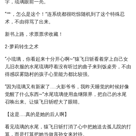
字，琉璃眼前一亮。
“艹，怎么是这个！”连系统都很吃惊随机到了这个特殊忍
术，不由得骂了出来。
新书上路，求票票求收藏！
2-萝莉转生之术
“小琉璃，你看起来十分开心啊~”猿飞日斩看着穿上自己女
儿旧衣服的水尾琉璃哼着没有听过的曲子来到饭桌旁，不由
得感叹雾隐村的孩子心里能力都比较强。
“因为琉璃又有新家了……火影爷爷，我昨天睡觉的时候好像
觉醒了什么东西~”水尾琉璃使用血继限界，把自己的水尾
召唤出来。让猿飞日斩瞪大了眼睛。
【这是……真的是她的后人啊】
看见琉璃的水尾，猿飞日斩打消了心中把她送去孤儿院的打
算，而是打算把她当做亲孙女来对待。