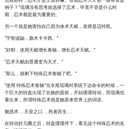
也就那样，忍术才是王道好嘛。话说忍术天才那一级有谁是
例子？”琉璃没有思考就选择了忍术，毕竟不管是什么时
期，忍术都是最为重要的。
另一个就是她害怕自己因为体术天赋，老师是迈特凯。
“宇智波鼬，旗木卡卡西。”
“好耶，使用天赋增长卷轴，增长忍术天赋。”
“忍术天赋由普通变为天才。”
“那么，就剩下特殊忍术卷轴了吧。”
“使用 特殊忍术卷轴”当水尾琉璃对系统下达命令的时候，一
个巨大的转盘出现了在她的面前，开始缓缓转动，而琉璃也
看出来，所谓特殊忍术就是她原来世界上的词语。
魅惑术……天皇之口……死者苏生……
在转动好几圈之后，转盘缓缓停下，看见这个特殊忍术的名