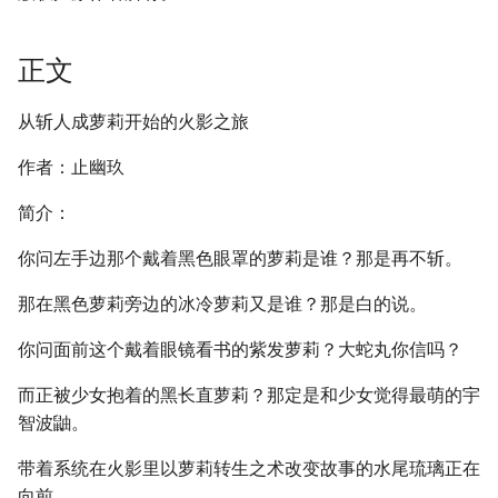
正文
从斩人成萝莉开始的火影之旅
作者：止幽玖
简介：
你问左手边那个戴着黑色眼罩的萝莉是谁？那是再不斩。
那在黑色萝莉旁边的冰冷萝莉又是谁？那是白的说。
你问面前这个戴着眼镜看书的紫发萝莉？大蛇丸你信吗？
而正被少女抱着的黑长直萝莉？那定是和少女觉得最萌的宇
智波鼬。
带着系统在火影里以萝莉转生之术改变故事的水尾琉璃正在
向前。