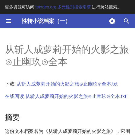
更多资源可访问
tsindex.org 多元性别搜索引擎
进行跨站搜索。
键
性转小说档案（一）
入
摘要
以
从斩人成萝莉开始的火影之旅
开
其他信息 [Processed Page
⊙止幽玖⊙全本
Metadata]
始
搜
正文
下载:
从斩人成萝莉开始的火影之旅⊙止幽玖⊙全本.txt
索
在线阅读 从斩人成萝莉开始的火影之旅⊙止幽玖⊙全本.txt
摘要
这份文本档案名为《从斩人成萝莉开始的火影之旅》，它围