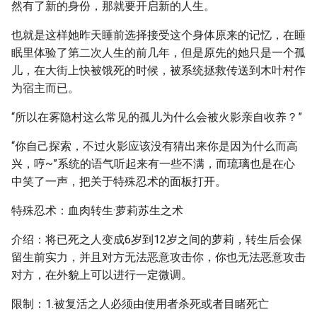
然有了新的身份，那就要开启新的人生。
也就是这样她昨天睡前选择接受这个身体原来的记忆，在睡
眠里体验了第二次人生的前几年，但是原先的她只是一个孤
儿，在大街上快被饿死的时候，被系统拯救传送到木叶村作
为宿主而已。
“所以在雾隐村这么常见的孤儿为什么会被火影亲自收养？”
“你自己探索，不过火影应该没有猜出来你是因为什么而高
兴，哼~”系统的语气听起来有一些不满，而琉璃也是在心
中笑了一声，把关于特殊忍术的面板打开。
特殊忍术：血肉转生·萝莉苏生之术
介绍：将已死之人变成6岁到12岁之间的萝莉，转生后会保
留生前实力，并且对方无法恶意攻击你，你也无法恶意攻击
对方，在外貌上可以进行一定微调。
限制：1.被复活之人必须由使用者杀死或者目睹死亡