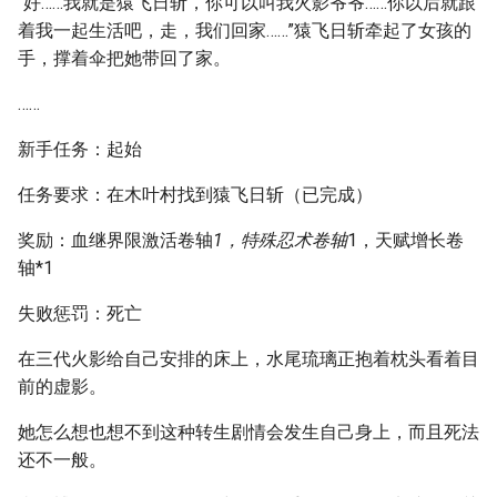
“好……我就是猿飞日斩，你可以叫我火影爷爷……你以后就跟
着我一起生活吧，走，我们回家……”猿飞日斩牵起了女孩的
手，撑着伞把她带回了家。
……
新手任务：起始
任务要求：在木叶村找到猿飞日斩（已完成）
奖励：血继界限激活卷轴
1，特殊忍术卷轴
1，天赋增长卷
轴*1
失败惩罚：死亡
在三代火影给自己安排的床上，水尾琉璃正抱着枕头看着目
前的虚影。
她怎么想也想不到这种转生剧情会发生自己身上，而且死法
还不一般。