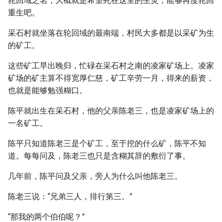
轮回域之名，大概就是希望死在这里的生灵，能够再度轮回
重生吧。
采石村就坐落在轮回域的最南端，村民大多都是以采矿为生
的矿工。
这些矿工早出晚归，忙碌在采石村之南的凌家矿场上。凌家
矿场的矿主算不得宽厚仁慈，矿工辛劳一月，得来的薪资，
也就是能够勉强糊口。
陈平就出生在采石村，他的父亲陈老三，也是凌家矿场上的
一名矿工。
陈平只知道陈老三是个矿工，至于挖的什么矿，陈平不知
道。每每问及，陈老三也只是含糊其辞的敷衍了事。
几年前，陈平问及父亲，旁人为什么叫他陈老三。
陈老三说：“兄弟三人，排行第三。”
“那我的两个伯伯呢？”