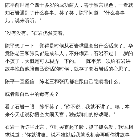
陈平前世是个四十多岁的成功商人，善于察言观色，一看就
知石岩遇到了什么喜事。笑了笑，陈平问道：“什么喜事
儿，说来听听。”
“没有没有。”石岩仍然笑着。
陈平想了一下，觉得是时候从石岩嘴里套出什么话来了。毕
竟陈老三和张氏都是成年人，不好糊弄，石岩不过十二岁的
小孩子，大概是可以糊弄一下的。——陈平第一次给石岩讲
故事挽留他陪自己说话的时候，就存了套石岩话的心思了。
陈平一直坚信，陈老三和张氏都在跟自己隐瞒着什么。
或者跟自己中的毒有关？
看了石岩一眼，陈平笑了，“你不说，我就不讲了。唉，本
来今天想说孙悟空大闹天宫，独战群仙的好戏呢。”
石岩一听陈平此言，立时哭丧起了脸，抓了抓头发，软语相
求说道：“你就讲嘛。说不准以后我就没机会再听你讲故事