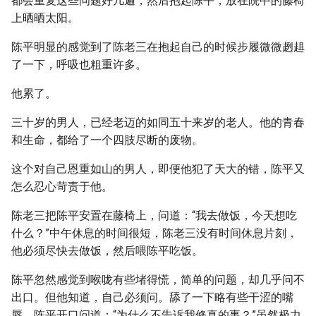
都会重复这些问题好几遍，然后抱起陈平，放在院中的藤椅
上晒晒太阳。
陈平明显的感觉到了陈老三在抱起自己的时候步履微微趔趄
了一下，呼吸也粗重许多。
他累了。
三十岁的男人，已经老迈的如同五十来岁的老人。他的青春
和生命，都给了一个四肢尽断的废物。
这个对自己恩重如山的男人，即便他犯了天大的错，陈平又
怎么忍心苛责于他。
陈老三把陈平安置在藤椅上，问道：“我去做饭，今天想吃
什么？”中午休息的时间很短，陈老三没有时间休息片刻，
他必须尽快去做饭，然后喂陈平吃饭。
陈平忽然感觉到喉咙有些堵得慌，简单的问题，却几乎问不
出口。但他知道，自己必须问。舔了一下略有些干涩的嘴
唇，陈平开口问道：“为什么不告诉我修真的事？”虽然极力