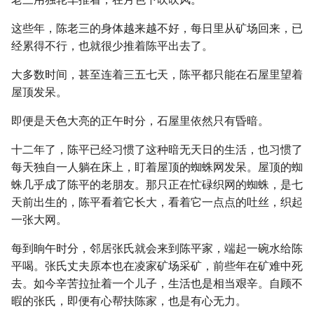
这些年，陈老三的身体越来越不好，每日里从矿场回来，已
经累得不行，也就很少推着陈平出去了。
大多数时间，甚至连着三五七天，陈平都只能在石屋里望着
屋顶发呆。
即便是天色大亮的正午时分，石屋里依然只有昏暗。
十二年了，陈平已经习惯了这种暗无天日的生活，也习惯了
每天独自一人躺在床上，盯着屋顶的蜘蛛网发呆。屋顶的蜘
蛛几乎成了陈平的老朋友。那只正在忙碌织网的蜘蛛，是七
天前出生的，陈平看着它长大，看着它一点点的吐丝，织起
一张大网。
每到晌午时分，邻居张氏就会来到陈平家，端起一碗水给陈
平喝。张氏丈夫原本也在凌家矿场采矿，前些年在矿难中死
去。如今辛苦拉扯着一个儿子，生活也是相当艰辛。自顾不
暇的张氏，即便有心帮扶陈家，也是有心无力。