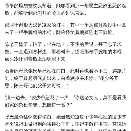
陈平的脑袋被枕头垫着，能够看到那一帮恶主恶奴丑恶的嘴
脸，能够听到那刺耳的冷血的讥讽言语。
那两个彪形大汉是凌家的打手，其中一个从那群杂役手中拿
来了一根手腕粗的木棍，阴冷怪笑着朝着陈老三欺近。
陈老三慌了，怕了，坐在地上，不住的后退，甚至忘了求
饶。一直退到枣树边，靠着树干，望着那根手腕粗的木棍，
额头冷汗和着脸上泪珠躺下来。
石岩的母亲张氏早已站在门口，此时再也看不下去，踌躇片
刻，终于鼓起勇气走出来，向着凌少爷求饶：“凌少爷开
恩，陈三哥他们父子太可怜……”
“滚一边去。”凌少爷怒骂了一声，“你这老女人，莫不是看我
们家的杂役辛苦，想服侍一番？”
张氏脸色猛然变得惨白，她当然知道这个少年心性的凌少爷
是个说得出做得到的骄横公子哥，吓得不敢再多言。莫说她