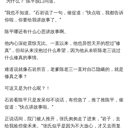
“为什么？”陈平脱口问道。
“我也不知道。”石岩说了一句，催促道：“快点啦，我都告诉
你啦，你要给我讲故事了。”
陈平哪还有什么心思讲故事啊。
他内心深处震惊无比。一直以来，他也异想天开的想过“修
真”，但却从来没抱过什么希望，因为他从未听陈老三说过
什么修真的事情。
难道说就像石岩所言，老爹陈老三一直对自己隐瞒的，就是
修真之事？
可这又是为什么呢？！
石岩看陈平只是发呆却不说话，有些急了，推了推陈平，催
促道：“快点讲故事啦。”
正说话间，院门被人推开，张氏匆匆走了进来，“岩子，去
给我捡些柴禾来。”张氏似乎是因为不大放心，才又去而复