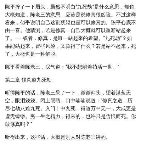
陈平拧了一下眉头，虽然不明白“九死劫”是什么意思，却也
大概知道，陈老三的意思，应该是说修真很凶险。不过这样
看来，似乎说明自己这副残躯也是可以修真的。陈平心底不
由一喜。他猜测，若是修真，自己大概就可以重新站起来
了。——或者，修真，是唯一站起来的希望。“九死劫”？如
果能站起来，冒些风险，又算得了什么？若是站不起来，死
了，大概也是一种解脱。
陈平看着陈老三，叹气道：“我不想躺着苟活一世。”
第二章 修真道九死劫
听得陈平的话，陈老三呆了一下，微微仰头，望着湛蓝天
空，眼泪簌簌。闭上眼睛，口中喃喃说道：“修真之道，历
尽七劫八难九死。入门十中九死，得道万中无一，大成更是
虚无缥缈。穷一生之精力，得来的，也许只是含恨而死。你
敢修真吗？”
听得出来，这些话，大概是别人对陈老三讲的。