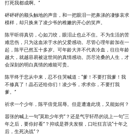
打死我都成啊。”
砰砰砰的额头触地的声音，和一把眼泪一把鼻涕的凄惨哀求
模样，却只换来了凌少爷的稚嫩的开心的笑声。
陈平听得真切，心如刀绞，眼泪止也止不住。不为生活的苦
难悲伤，只为这血浓于水的父爱感动。尽管心理年龄加在一
起，陈平已然五十多岁。可年龄大并不代表冷血，往往年龄
越大，就越容易被这世间的真情感动。历尽沧桑的人生，才
会深刻的明白真情的难能可贵。
陈平终于悲从中来，忍不住哭喊道：“爹！不要打我爹！我
不修真了！晶石还给你们！凌少爷，求求你，不要打我
爹。”
祈求一个少年，陈平倍觉屈辱。但是遭逢此境，又能如何？
嚣张的喊上一句“莫欺少年穷”？还是气宇轩昂的说上一句“三
年之后，要你好看”？抑或是莽夫发狠，口吐狂言说“十年之
后，生死决战”？