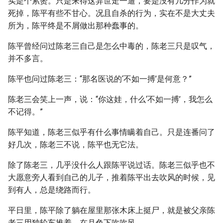
实是个累赘。只是来得这异世走一遭，要是没有几分作为就
死掉，陈平有些不甘心。况且自杀的行为，实在不是大丈夫
所为，陈平终是不屑做出那种蠢事的。
陈平曾经问过陈老三自己是怎么中毒的，陈老三只是叹气，
并不多言。
陈平也问过陈老三：“那名医说的‘不如一搏’是何意？”
陈老三会笑上一声，说：“你这娃，什么‘不如一搏’，我怎么
不记得。”
陈平知道，陈老三似乎有什么事情瞒着自己。只是连番问了
好几次，陈老三不说，陈平也无它法。
除了陈老三，几乎没什么人跟陈平说过话。陈老三似乎也不
大愿意旁人看到自己的儿子，推着陈平出去吹风的时候，见
到有人，总是绕路而行。
平日里，陈平除了躺在屋里那张木床上挺尸，就是被父亲陈
老三用独轮车推着，在月色下吹吹风。