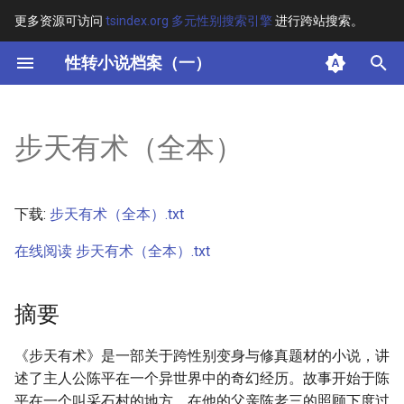
更多资源可访问
tsindex.org 多元性别搜索引擎
进行跨站搜索。
键
性转小说档案（一）
入
摘要
以
步天有术（全本）
开
其他信息 [Processed Page
Metadata]
始
下载:
步天有术（全本）.txt
搜
正文
在线阅读 步天有术（全本）.txt
索
摘要
《步天有术》是一部关于跨性别变身与修真题材的小说，讲
述了主人公陈平在一个异世界中的奇幻经历。故事开始于陈
平在一个叫采石村的地方，在他的父亲陈老三的照顾下度过