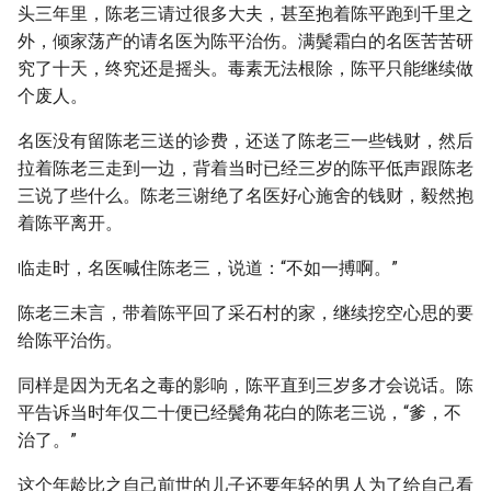
头三年里，陈老三请过很多大夫，甚至抱着陈平跑到千里之
外，倾家荡产的请名医为陈平治伤。满鬓霜白的名医苦苦研
究了十天，终究还是摇头。毒素无法根除，陈平只能继续做
个废人。
名医没有留陈老三送的诊费，还送了陈老三一些钱财，然后
拉着陈老三走到一边，背着当时已经三岁的陈平低声跟陈老
三说了些什么。陈老三谢绝了名医好心施舍的钱财，毅然抱
着陈平离开。
临走时，名医喊住陈老三，说道：“不如一搏啊。”
陈老三未言，带着陈平回了采石村的家，继续挖空心思的要
给陈平治伤。
同样是因为无名之毒的影响，陈平直到三岁多才会说话。陈
平告诉当时年仅二十便已经鬓角花白的陈老三说，“爹，不
治了。”
这个年龄比之自己前世的儿子还要年轻的男人为了给自己看