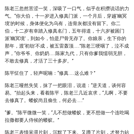
陈老三忽然苦涩一笑，深吸了一口气，似乎在积攒说话的力
气。“你大伯，十一岁进入修真门派，一个月后，穿越‘幽冥
境’的时候，身体便化为乌有，连骨灰都没有留下。你二
伯，十二岁有幸踏入修真名门，五年得道，十六岁被困门
派‘幽冥境’，到如今，怕是尸骨无存了。你娘亲，生下你的
那年，渡‘初劫’不成，被五雷轰顶……”陈老三哽咽了，泣不成
声，“你爷爷、你奶奶……陈家九代，只有你爹我懦弱无胆，
不敢去修真，才活了三十多岁。”
陈平怔住了，轻声呢喃：“修真……这么难？”
陈老三哑然失笑，抹了一把眼泪，说道：“逆天道，谈何容
易。”抬起头来，看着陈平，陈老三几近哀求，“儿啊，不要
去修真了。蝼蚁尚且偷生，何必去……”
“爹。”陈平微微一笑，“儿不想做蝼蚁，更不想做一个连吃喝
拉撒都要人侍候的蝼蚁。”
陈老三表情呆滞片刻，沉默了下来。又蹲了片刻，才努力站