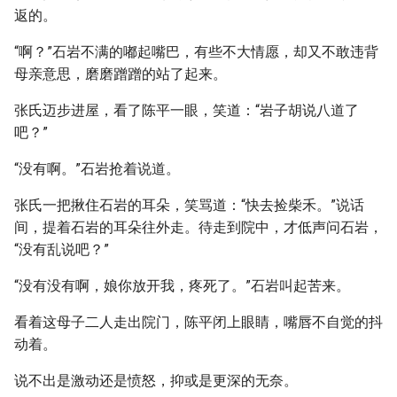
返的。
“啊？”石岩不满的嘟起嘴巴，有些不大情愿，却又不敢违背
母亲意思，磨磨蹭蹭的站了起来。
张氏迈步进屋，看了陈平一眼，笑道：“岩子胡说八道了
吧？”
“没有啊。”石岩抢着说道。
张氏一把揪住石岩的耳朵，笑骂道：“快去捡柴禾。”说话
间，提着石岩的耳朵往外走。待走到院中，才低声问石岩，
“没有乱说吧？”
“没有没有啊，娘你放开我，疼死了。”石岩叫起苦来。
看着这母子二人走出院门，陈平闭上眼睛，嘴唇不自觉的抖
动着。
说不出是激动还是愤怒，抑或是更深的无奈。