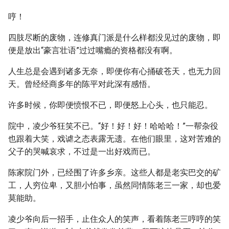
哼！
四肢尽断的废物，连修真门派是什么样都没见过的废物，即
便是放出“豪言壮语”过过嘴瘾的资格都没有啊。
人生总是会遇到诸多无奈，即便你有心捅破苍天，也无力回
天。曾经经商多年的陈平对此深有感悟。
许多时候，你即便愤恨不已，即便怒上心头，也只能忍。
院中，凌少爷狂笑不已。“好！好！好！哈哈哈！”一帮杂役
也跟着大笑，戏谑之态表露无遗。在他们眼里，这对苦难的
父子的哭喊哀求，不过是一出好戏而已。
陈家院门外，已经围了许多乡亲。这些人都是老实巴交的矿
工，人穷位卑，又胆小怕事，虽然同情陈老三一家，却也爱
莫能助。
凌少爷向后一招手，止住众人的笑声，看着陈老三哼哼的笑