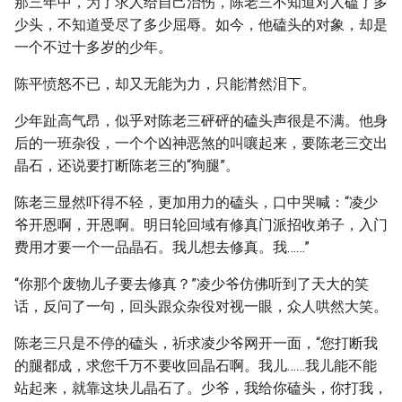
那三年中，为了求人给自己治伤，陈老三不知道对人磕了多
少头，不知道受尽了多少屈辱。如今，他磕头的对象，却是
一个不过十多岁的少年。
陈平愤怒不已，却又无能为力，只能潸然泪下。
少年趾高气昂，似乎对陈老三砰砰的磕头声很是不满。他身
后的一班杂役，一个个凶神恶煞的叫嚷起来，要陈老三交出
晶石，还说要打断陈老三的“狗腿”。
陈老三显然吓得不轻，更加用力的磕头，口中哭喊：“凌少
爷开恩啊，开恩啊。明日轮回域有修真门派招收弟子，入门
费用才要一个一品晶石。我儿想去修真。我……”
“你那个废物儿子要去修真？”凌少爷仿佛听到了天大的笑
话，反问了一句，回头跟众杂役对视一眼，众人哄然大笑。
陈老三只是不停的磕头，祈求凌少爷网开一面，“您打断我
的腿都成，求您千万不要收回晶石啊。我儿……我儿能不能
站起来，就靠这块儿晶石了。少爷，我给你磕头，你打我，