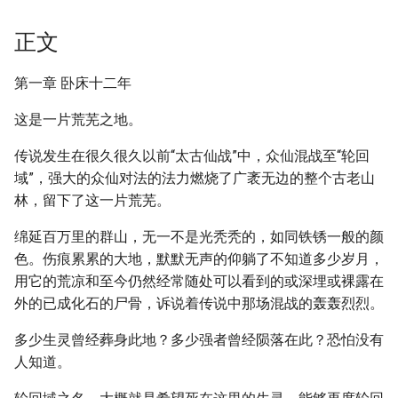
正文
第一章 卧床十二年
这是一片荒芜之地。
传说发生在很久很久以前“太古仙战”中，众仙混战至“轮回
域”，强大的众仙对法的法力燃烧了广袤无边的整个古老山
林，留下了这一片荒芜。
绵延百万里的群山，无一不是光秃秃的，如同铁锈一般的颜
色。伤痕累累的大地，默默无声的仰躺了不知道多少岁月，
用它的荒凉和至今仍然经常随处可以看到的或深埋或裸露在
外的已成化石的尸骨，诉说着传说中那场混战的轰轰烈烈。
多少生灵曾经葬身此地？多少强者曾经陨落在此？恐怕没有
人知道。