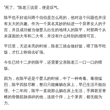
“死了。”陈老三说罢，便是叹气。
陈平也不好追问两个伯伯是怎么死的，他对这个问题也并没
有太大的兴趣。作为一个莫名其妙的钻进一个异界女人的子
宫，并且成功被当做婴儿出生的地球人的陈平，对那两个从
未谋面的大爷和二大爷，并没有什么特别的感情可言。
平日里，天还未亮的时候，陈老三就会做好饭，喂了陈平吃
饭，才扛上铁镐去矿场。
今生已经十二岁的陈平，还需要父亲陈老三一口一口的喂
饭。
因为，在陈平还是个婴儿的时候，中了一种奇毒。毒很猛
烈，陈平四肢尽断，整日只能瘫躺在床上，早已生活不能自
理。十二年间，陈平一直就那么躺在床上生活，手脚甚至脊
椎的骨骼筋脉俱碎的他，连抓个痒，上个茅房，都无能为
力。