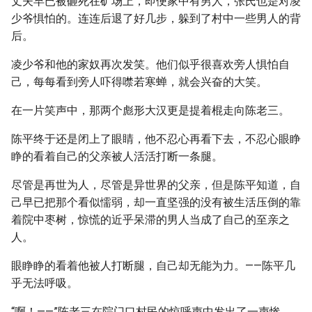
丈夫早已被砸死在矿场上，即便家中有男人，张氏也是对凌
少爷惧怕的。连连后退了好几步，躲到了村中一些男人的背
后。
凌少爷和他的家奴再次发笑。他们似乎很喜欢旁人惧怕自
己，每每看到旁人吓得噤若寒蝉，就会兴奋的大笑。
在一片笑声中，那两个彪形大汉更是提着棍走向陈老三。
陈平终于还是闭上了眼睛，他不忍心再看下去，不忍心眼睁
睁的看着自己的父亲被人活活打断一条腿。
尽管是再世为人，尽管是异世界的父亲，但是陈平知道，自
己早已把那个看似懦弱，却一直坚强的没有被生活压倒的靠
着院中枣树，惊慌的近乎呆滞的男人当成了自己的至亲之
人。
眼睁睁的看着他被人打断腿，自己却无能为力。——陈平几
乎无法呼吸。
“啊！——”陈老三在院门口村民的惊呼声中发出了一声惨