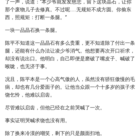
了一声，说道：“本少爷就发发慈悲，留下这块晶石，让你
那个废物儿子去修真。不过呢……无规矩不成方圆。你偷东
西，照规矩：打断一条腿。”
一块一品晶石换一条腿。
陈平不知道这一品晶石有多么贵重，更不知道除了付出一条
腿，还能有什么办法让凌少爷消气。他想要再次开口祈求，
却没有说出口。他明白，自己即便是磨破了嘴皮子、喊破了
喉咙，也无济于事。
况且，陈平本是一个心高气傲的人，虽然没有骄狂傲慢的毛
病，却也有几分爱面子的。让他当众跟一个十多岁的孩子求
饶乞怜，他难以启齿。
尽管难以启齿，但他已经在之前哭喊了一次。
事实证明哭喊求饶也没有用。
除了换来冷漠的嘲笑，剩下的只是颜面扫地。