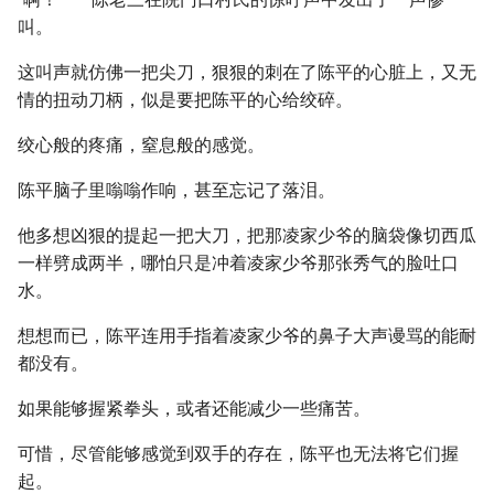
叫。
这叫声就仿佛一把尖刀，狠狠的刺在了陈平的心脏上，又无
情的扭动刀柄，似是要把陈平的心给绞碎。
绞心般的疼痛，窒息般的感觉。
陈平脑子里嗡嗡作响，甚至忘记了落泪。
他多想凶狠的提起一把大刀，把那凌家少爷的脑袋像切西瓜
一样劈成两半，哪怕只是冲着凌家少爷那张秀气的脸吐口
水。
想想而已，陈平连用手指着凌家少爷的鼻子大声谩骂的能耐
都没有。
如果能够握紧拳头，或者还能减少一些痛苦。
可惜，尽管能够感觉到双手的存在，陈平也无法将它们握
起。