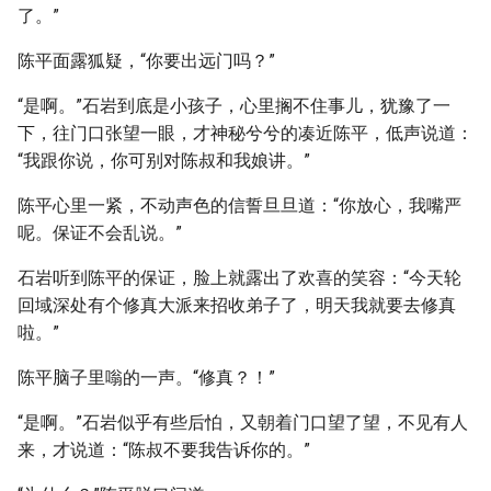
了。”
陈平面露狐疑，“你要出远门吗？”
“是啊。”石岩到底是小孩子，心里搁不住事儿，犹豫了一
下，往门口张望一眼，才神秘兮兮的凑近陈平，低声说道：
“我跟你说，你可别对陈叔和我娘讲。”
陈平心里一紧，不动声色的信誓旦旦道：“你放心，我嘴严
呢。保证不会乱说。”
石岩听到陈平的保证，脸上就露出了欢喜的笑容：“今天轮
回域深处有个修真大派来招收弟子了，明天我就要去修真
啦。”
陈平脑子里嗡的一声。“修真？！”
“是啊。”石岩似乎有些后怕，又朝着门口望了望，不见有人
来，才说道：“陈叔不要我告诉你的。”