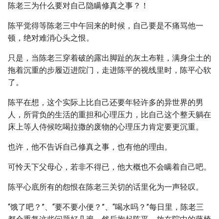
陈老三为什么要对自己隐瞒修真之事？！
陈平觉得等陈老三中午回来的时候，自己要是不痛骂他一
顿，绝对难消心头之恨。
只是，当陈老三穿着破的露出脚趾的灰土布鞋，满身尘土的
拖着沉重的步履迈进院门，走进陈平的视线里时，陈平心软
了。
陈平在想，这个实际上比自己还要年轻许多的异世界的男
人，所背负的生活的重担和心理压力，比自己这个整天躺在
床上等人侍候吃喝拉撒的废物的心理压力肯定要更沉重。
也许，他不告诉自己修真之事，也有他的理由。
可怜天下父母心，若非不得已，他大概也不会瞒着自己吧。
陈平心底所有的怨恨在陈老三关切的话里化为一声轻叹。
“饿了吧？”、“要不要小便？”、“喝水吗？”每日里，陈老三