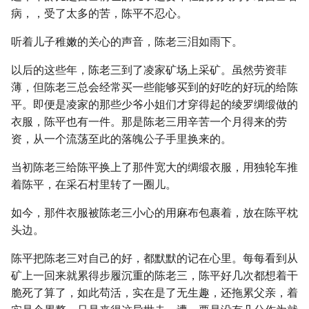
病，，受了太多的苦，陈平不忍心。
听着儿子稚嫩的关心的声音，陈老三泪如雨下。
以后的这些年，陈老三到了凌家矿场上采矿。虽然劳资菲
薄，但陈老三总会经常买一些能够买到的好吃的好玩的给陈
平。即便是凌家的那些少爷小姐们才穿得起的绫罗绸缎做的
衣服，陈平也有一件。那是陈老三用辛苦一个月得来的劳
资，从一个流荡至此的落魄公子手里换来的。
当初陈老三给陈平换上了那件宽大的绸缎衣服，用独轮车推
着陈平，在采石村里转了一圈儿。
如今，那件衣服被陈老三小心的用麻布包裹着，放在陈平枕
头边。
陈平把陈老三对自己的好，都默默的记在心里。每每看到从
矿上一回来就累得步履沉重的陈老三，陈平好几次都想着干
脆死了算了，如此苟活，实在是了无生趣，还拖累父亲，着