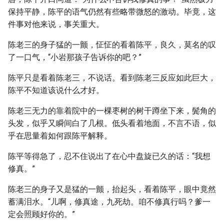
保持平静，陈平的语气仍然有些略带微怒的激动。毕竟，这
件事对他来说，事关重大。
陈老三的身子猛的一颤，怔怔的看着陈平，良久，莫名的叹
了一口气，“小岩那孩子告诉你的吧？”
陈平只是看着陈老三，不说话。看到陈老三反应如此巨大，
陈平不知道该说什么才好。
陈老三无力的靠着院中的一棵枣树的树干蹲坐下来，鬓角的
头发，似乎又瞬间白了几根。低头看着地面，不言不语，似
乎在思量着如何跟陈平解释。
陈平等得急了，忍不住说出了在心中盘旋已久的话：“我想
修真。”
陈老三的身子又是猛的一颤，抬起头，看着陈平，眼中竟然
蓄满泪水。“儿啊，修真途，九死劫。咱不修真行吗？爹一
定会照顾好你的。”