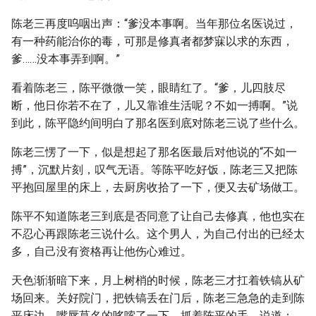
陈老三再度呜咽出声：“爹没本事啊。当年那位名医说过，
有一种药能治你的毒，可那是修真者都梦寐以求的东西，
爹……没本事弄到啊。”
看着陈老三，陈平微微一笑，眼睛红了。“爹，儿四肢尽
断，他日你若不在了，儿又靠谁生活呢？不如一搏啊。”说
到此，陈平隐约间明白了那名医到底对陈老三说了些什么。
陈老三愣了一下，似是想起了那名医最后对他说的“不如一
搏”，沉默片刻，叹气无语。等陈平吃好饭，陈老三又把陈
平抱回屋里的床上，去厨房收拾了一下，便又去矿场做工。
陈平不知道陈老三到底是否同意了让自己去修真，他也实在
不忍心再跟陈老三说什么。这个男人，为自己付出的已经太
多，自己没有资格再让他伤心难过。
天色渐渐暗下来，月上树梢的时候，陈老三才扛着铁镐从矿
场回来。关好院门，把铁镐丢在门后，陈老三急急的走到陈
平床边，嘴唇莫名的哆嗦了一下，抓着陈平的手，说道：