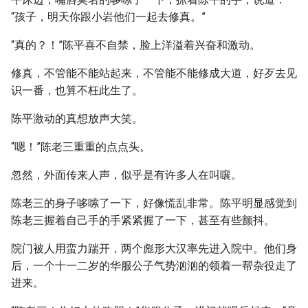
“孩子，明天你跟小岩他们一起去修真。”
“真的？！”陈平喜不自禁，脸上洋溢着兴奋和激动。
修真，不管能不能站起来，不管能不能修成大道，好歹去见
识一番，也算不枉此生了。
陈平激动的真想放声大笑。
“嗯！”陈老三重重的点点头。
忽然，外面传来人声，似乎是有许多人在叫嚷。
陈老三的身子哆嗦了一下，好像慌乱非常。陈平明显感觉到
陈老三握着自己手的手紧紧握了一下，甚至有些颤抖。
院门被人用蛮力踹开，两个彪形大汉率先进入院中。他们身
后，一个十一二岁的华服公子气势汹汹的领着一帮杂役走了
进来。