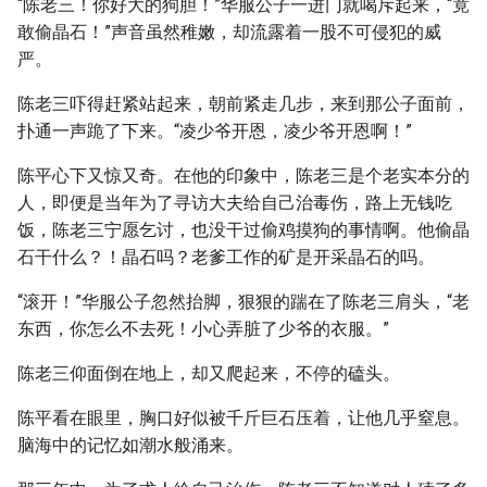
“陈老三！你好大的狗胆！”华服公子一进门就喝斥起来，“竟
敢偷晶石！”声音虽然稚嫩，却流露着一股不可侵犯的威
严。
陈老三吓得赶紧站起来，朝前紧走几步，来到那公子面前，
扑通一声跪了下来。“凌少爷开恩，凌少爷开恩啊！”
陈平心下又惊又奇。在他的印象中，陈老三是个老实本分的
人，即便是当年为了寻访大夫给自己治毒伤，路上无钱吃
饭，陈老三宁愿乞讨，也没干过偷鸡摸狗的事情啊。他偷晶
石干什么？！晶石吗？老爹工作的矿是开采晶石的吗。
“滚开！”华服公子忽然抬脚，狠狠的踹在了陈老三肩头，“老
东西，你怎么不去死！小心弄脏了少爷的衣服。”
陈老三仰面倒在地上，却又爬起来，不停的磕头。
陈平看在眼里，胸口好似被千斤巨石压着，让他几乎窒息。
脑海中的记忆如潮水般涌来。