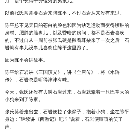
月，是个长得十分俊秀的男孩儿。
以前张氏常常要石岩来陪陈平，不过石岩从来没有来过。
陈平总不见天日的苍白的脸色和因为缺乏运动而变得臃肿的
身材、肥胖的脸盘儿，以及昏暗的房间，都不是石岩喜欢
的。不过自从一周前被张氏硬是揪着耳朵来了一次之后，石
岩就有事儿没事儿喜欢往陈平这里跑了。
因为陈平会讲故事。
陈平给石岩讲《三国演义》，讲《全唐传》，将《水浒
传》，石岩总是听得津津有味。
今天，张氏还没有去叫石岩过来，石岩就牵着一只巴掌大的
小狗来到了陈家。
张氏笑着走出去，石岩便拉了张凳子，抱着小狗，坐在陈平
身边：“继续讲《西游记》吧？”说着，石岩便嘻嘻的笑了一
声。