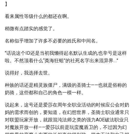
】
看来属性等级什么的都还在啊。
稍微有点踏实的感觉了。
名称似乎增加了许多不必要的姓氏和中间名。
"话说这个ID还是当初我懒得起名默认生成的,也辛亏是这样
啦。不然顶着什么“粪海狂蛆”的社死名字出来混异界...."
说得好，我选择去世。
种族的话还是精灵族僵尸，满级的圣骑士——也就是俗称的
奶骑，这些都和自己的角色一模一样。
说起来，这号还是爱莎在周年全职业活动的时候应公会对奶
妈的需求而创的，要知道，在幻想世界，圣骑士职业通常只
对联盟玩家开放，就跟混沌法师之类的强力AOE破法职业只
对魔族开放一样——爱莎以前是玩蛮魔盾卫的，不过因为幻