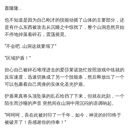
轰隆隆....
也不知道是因为自己刚才的技能动摇了山体的主要部分，还
是有什么东西被攻击从沉睡之中惊扰了，整个山洞忽然开始
不停地掉落着碎石，震荡摇晃。
“不会吧...山洞这就要塌了”
“区域护盾！”
担心自己被碎石堆埋进去的爱莎莱诺急忙按照游戏中练就的
反应速度，迅速切换成了另一个技能条，然后释放出了一个
可以包裹着自己周身的实体化圣光护盾。
护盾果真将头顶坠落的乱石给挡了下来，但就在此刻，一个
陌生而沙哑的声音 突然间在山洞中用沉闷的语调响起。
“呵呵呵，吾在此被封印了一千年，如今，神灵的封印终于
被破开了！吾感谢你的侍奉！”