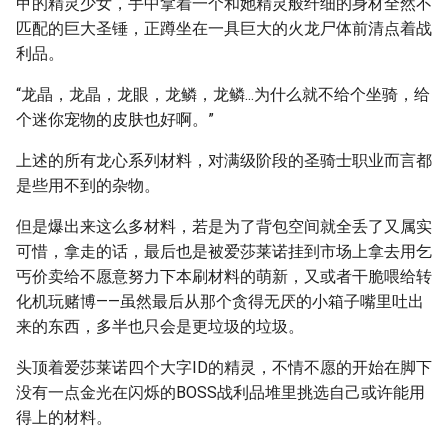
甲的精灵少女，手中拿着一个和她精灵般纤细的身材全然不
匹配的巨大圣锤，正蹲坐在一具巨大的火龙尸体前清点着战
利品。
“龙晶，龙晶，龙眼，龙鳞，龙鳞...为什么就不给个坐骑，给
个迷你宠物的皮肤也好啊。”
上述的所有龙心系列材料，对满级阶段的圣骑士职业而言都
是些用不到的杂物。
但是爆出来这么多材料，若是为了背包空间就全丢了又属实
可惜，拿走的话，最后也是被爱莎莱诺挂到市场上拿去用乞
丐价卖给不愿意努力下本刷材料的萌新，又或者干脆喂给转
化机玩赌博——虽然最后从那个贪得无厌的小箱子嘴里吐出
来的东西，多半也只会是更垃圾的垃圾。
头顶着爱莎莱诺四个大字ID的精灵，不情不愿的开始在脚下
没有一点金光在闪烁的BOSS战利品堆里挑选自己或许能用
得上的材料。