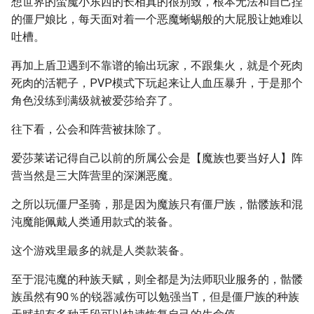
想世界的蛮魔小东西的长相真的很别致，根本无法和自己捏
的僵尸娘比，每天面对着一个恶魔蜥蜴般的大屁股让她难以
吐槽。
再加上盾卫遇到不靠谱的输出玩家，不跟集火，就是个死肉
死肉的活靶子，PVP模式下玩起来让人血压暴升，于是那个
角色没练到满级就被爱莎给弃了。
往下看，公会和阵营被抹除了。
爱莎莱诺记得自己以前的所属公会是【魔族也要当好人】阵
营当然是三大阵营里的深渊恶魔。
之所以玩僵尸圣骑，那是因为魔族只有僵尸族，骷髅族和混
沌魔能佩戴人类通用款式的装备。
这个游戏里最多的就是人类款装备。
至于混沌魔的种族天赋，则全都是为法师职业服务的，骷髅
族虽然有90％的锐器减伤可以勉强当T，但是僵尸族的种族