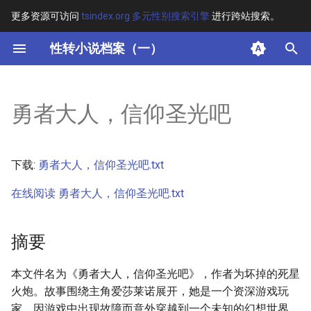
更多资源可访问
tsindex.org 多元性别搜索引擎
进行跨站搜索。
键
性转小说档案（一）
入
摘要
以
勇者大人，信仰圣光吧
开
其他信息 [Processed Page
Metadata]
始
下载:
勇者大人，信仰圣光吧.txt
搜
正文
在线阅读 勇者大人，信仰圣光吧.txt
索
摘要
本文件名为《勇者大人，信仰圣光吧》，作者为坏掉的死星
火炮。故事围绕主角爱莎莱诺展开，她是一个资深游戏玩
家，因游戏中出现故障而意外穿越到一个未知的幻想世界。