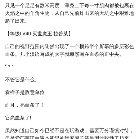
只见一个足足有数米高度，浑身上下每一寸肌肉都被包裹在
火焰之中的羊角生物，从自己先前炸出来的大坑之中艰难地
爬了出来。
【等级LV40 灭世魔王 拉普莱】
自己的视野范围内陡然出现了一个横跨半个屏幕的多层彩色
血条。几个汉语写成的大字就赫然写在血条的正中央。
“？”
不管它是什么。
看样子是敌意单位
而且，亮血条了！
它亮血条了!
虽然知道自己如今已经不是在玩游戏，需要万分谨慎对待，
但是爱莎莱诺血液本能里的玩家因子还是因此躁动了起来。