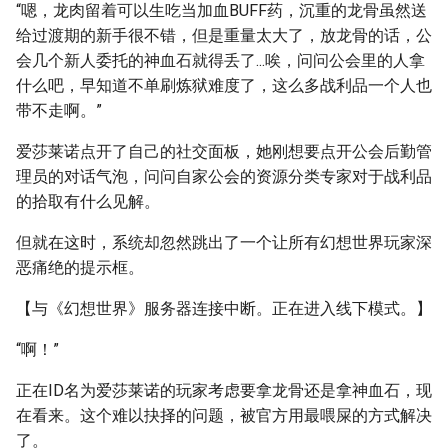
“嗯，龙肉留着可以生吃当加血BUFF药，沉重的龙骨虽然送
给过渡期的新手很不错，但是重量太大了，放龙骨的话，公
会几个新人委托的神血石就得丢了...唉，问问公会里的人拿
什么吧，早知道不单刷炼狱难度了，这么多战利品一个人也
带不走啊。”
爱莎莱诺点开了自己的社交面板，她刚想要点开公会后勤管
理员的对话气泡，问问自家公会的资源分类专家对于战利品
的拾取有什么见解。
但就在这时，系统却忽然跳出了一个让所有幻想世界玩家深
恶痛绝的提示框。
【与《幻想世界》服务器连接中断。正在进入线下模式。】
“啊！”
正在ID名为爱莎莱诺的玩家考虑要拿龙骨还是拿神血石，现
在看来。这个难以抉择的问题，被官方用最喂屎的方式解决
了。