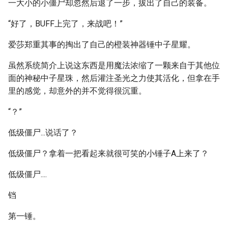
一大小的小僵尸却忽然后退了一步，拔出了自己的装备。
“好了，BUFF上完了，来战吧！”
爱莎郑重其事的掏出了自己的橙装神器锤中子星耀。
虽然系统简介上说这东西是用魔法浓缩了一颗来自于其他位
面的神秘中子星珠，然后灌注圣光之力使其活化，但拿在手
里的感觉，却意外的并不觉得很沉重。
“？”
低级僵尸...说话了？
低级僵尸？拿着一把看起来就很可笑的小锤子A上来了？
低级僵尸....
铛
第一锤。