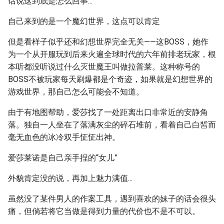
话说这到底是怎么回事...
自己来到的是一个魔幻世界，这点可以肯定
但是看样子似乎还和幻想世界完全无关——这BOSS，她作
为一个从开服玩到后来火遍全球时代的六年前排老玩家，根
本听都没听说过什么灭世魔王叫做拉普莱。这种称号的
BOSS不被玩家每天刷爆都是个奇迹，如果就是幻想世界的
游戏世界，那自己怎么可能会不知道。
由于有地图帮助，爱莎找了一处距离出口非常近的安静角
落。独自一人坐在了落满灰尘的碎石堆前，看着自己白皙而
毫无血色的冰冷双手怔怔出神。
爱莎莱诺是自己亲手捏的“女儿”
外貌肯定没的说，再加上魅力满值...
虽然没了某件男人的作案工具，遇到喜欢的妹子的话会很头
痛，但倘若将它当做是得到力量的代价也不是不可以。