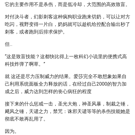
它的主要作用不是杀伤，而是低冷却，大范围的高效致盲。
对付决斗者，幻影刺客这种疯狗职业跑来切奶，可以让对方
吃闪，视野变得一片白，奶妈就可以趁机给控配合输出秒了
刺客，或者跑到后排求保护。
但...
“这是致盲技能？这都快比得上一枚科幻小说里的便携式高
科技炸弹了啊草。”
就 这还是尽力压制威力的结果。爱莎完全不敢想象如果自
己利用系统面板全力释放的话，在经过自己2000的智力加
成之后，威力达到怎样的丧心病狂的程度
接下来的什么惩戒一击，圣光大炮，神圣风暴，制裁之锤，
飓风之锤，天谴之力，禁咒：诛邪天谴等等的杀伤技能她是
彻底不敢再乱用了。
因为。