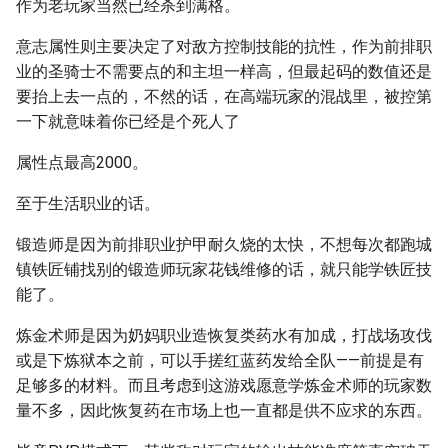
作为老玩家当然已经杀到满格。
意志属性则主要决定了对敌方控制技能的抗性，作为前排职
业的圣骑士不需要点的和主坦一样高，但最起码的数值还是
要抬上去一点的，不然的话，在高端玩家的混战里，被控第
一下就意味着你已经是个死人了
属性点最高2000。
至于生活职业的话。
锻造师是因为前排职业护甲耐久烧的太快，不想每次都跑城
镇铁匠铺找别的锻造师玩家花钱维修的话，就只能学铁匠技
能了。
炼金术师是因为奶妈职业造恢复类药水有加成，打战场攻伐
或是下炼狱本之前，可以手搓红蓝药发给全队——前提是有
足够多的材料。而且考虑到这游戏愿意学炼金术师的玩家数
量不多，因此恢复药在市场上也一直都是供不应求的东西。