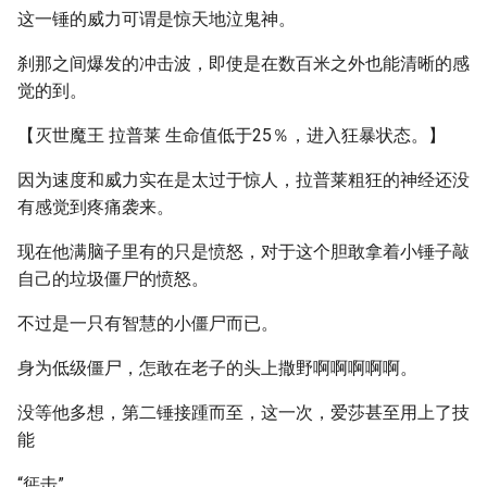
这一锤的威力可谓是惊天地泣鬼神。
刹那之间爆发的冲击波，即使是在数百米之外也能清晰的感
觉的到。
【灭世魔王 拉普莱 生命值低于25％，进入狂暴状态。】
因为速度和威力实在是太过于惊人，拉普莱粗狂的神经还没
有感觉到疼痛袭来。
现在他满脑子里有的只是愤怒，对于这个胆敢拿着小锤子敲
自己的垃圾僵尸的愤怒。
不过是一只有智慧的小僵尸而已。
身为低级僵尸，怎敢在老子的头上撒野啊啊啊啊啊。
没等他多想，第二锤接踵而至，这一次，爱莎甚至用上了技
能
“惩击”