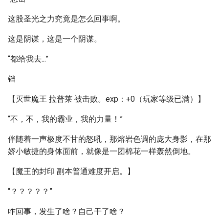
这股圣光之力究竟是怎么回事啊。
这是阴谋，这是一个阴谋。
“都给我去...”
铛
【灭世魔王 拉普莱 被击败。exp：+0（玩家等级已满）】
“不，不，我的霸业，我的力量！”
伴随着一声极度不甘的怒吼，那熔岩色调的庞大身影，在那
娇小敏捷的身体面前，就像是一团棉花一样轰然倒地。
【魔王的封印 副本普通难度开启。】
“？？？？？”
咋回事，发生了啥？自己干了啥？