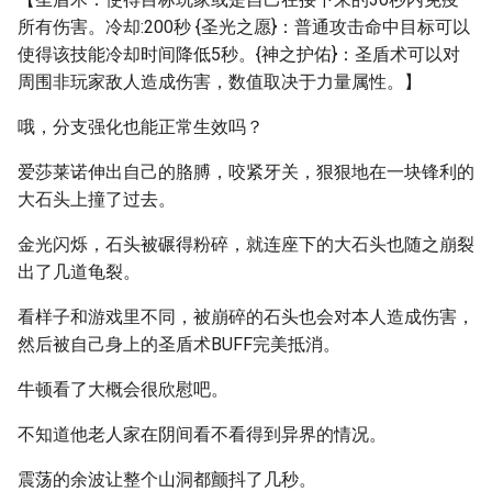
所有伤害。冷却:200秒 {圣光之愿}：普通攻击命中目标可以
使得该技能冷却时间降低5秒。{神之护佑}：圣盾术可以对
周围非玩家敌人造成伤害，数值取决于力量属性。】
哦，分支强化也能正常生效吗？
爱莎莱诺伸出自己的胳膊，咬紧牙关，狠狠地在一块锋利的
大石头上撞了过去。
金光闪烁，石头被碾得粉碎，就连座下的大石头也随之崩裂
出了几道龟裂。
看样子和游戏里不同，被崩碎的石头也会对本人造成伤害，
然后被自己身上的圣盾术BUFF完美抵消。
牛顿看了大概会很欣慰吧。
不知道他老人家在阴间看不看得到异界的情况。
震荡的余波让整个山洞都颤抖了几秒。