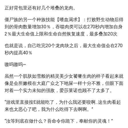
正好背包里还有好几个堆叠的龙肉。
僵尸族的另一个种族技能【嗜血渴求】：打败野生动物后得
到的骨肉数量增加30％，吞噬肉类可以在270秒内增加自身
2％最大生命值上限和生命自然恢复速度，最多叠加20次
也就是说，自己吃完20个龙肉块之后，最大生命值会在270
秒内提高40％
嗷呜嗷呜~
虽然一个肌肤如雪般的精灵美少女饕餮生肉的样子看起来就
像是会所嫩模在大庭广众之下吔屎一样十分不雅，但眼下面
对着一个实力未知的强敌，爱莎莱诺也顾不了太多了。
“游戏里直接按E就能吃了，为什么我还要咬啊...这生肉看起
来也太恶心了吧，我为什么吃得下去啊啊。”
“汝等到底在做什么？吾命令你跪下，奉献你的灵魂！”