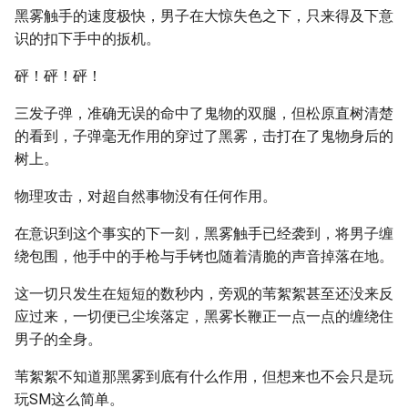
黑雾触手的速度极快，男子在大惊失色之下，只来得及下意
识的扣下手中的扳机。
砰！砰！砰！
三发子弹，准确无误的命中了鬼物的双腿，但松原直树清楚
的看到，子弹毫无作用的穿过了黑雾，击打在了鬼物身后的
树上。
物理攻击，对超自然事物没有任何作用。
在意识到这个事实的下一刻，黑雾触手已经袭到，将男子缠
绕包围，他手中的手枪与手铐也随着清脆的声音掉落在地。
这一切只发生在短短的数秒内，旁观的苇絮絮甚至还没来反
应过来，一切便已尘埃落定，黑雾长鞭正一点一点的缠绕住
男子的全身。
苇絮絮不知道那黑雾到底有什么作用，但想来也不会只是玩
玩SM这么简单。