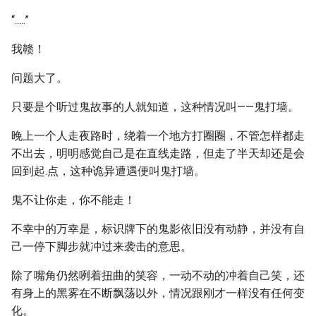
“.....”
我赣！
问题大了。
只要是个听过鬼故事的人就知道，这种情况叫——鬼打墙。
晚上一个人走夜路时，绕着一个地方打圈圈，不管怎样都走
不出去，明明感觉自己是在直线走路，但走了半天却还是会
回到起.点，这种诡异遭遇便叫鬼打墙。
鬼不让你走，你不能走！
不幸中的万幸是，标识牌下的鬼影依旧没有动静，并没有自
己一停下脚步就冲过来袭击的意思。
除了嘴角仍然咧着扭曲的笑容，一动不动的冲着自己笑，还
有身上的黑雾在不断飘荡以外，情况跟刚才一样没有任何变
化。