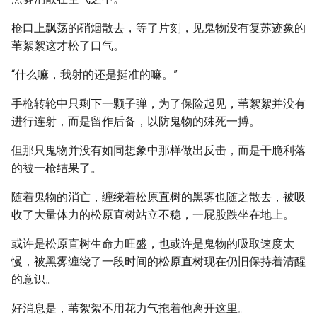
枪口上飘荡的硝烟散去，等了片刻，见鬼物没有复苏迹象的
苇絮絮这才松了口气。
“什么嘛，我射的还是挺准的嘛。”
手枪转轮中只剩下一颗子弹，为了保险起见，苇絮絮并没有
进行连射，而是留作后备，以防鬼物的殊死一搏。
但那只鬼物并没有如同想象中那样做出反击，而是干脆利落
的被一枪结果了。
随着鬼物的消亡，缠绕着松原直树的黑雾也随之散去，被吸
收了大量体力的松原直树站立不稳，一屁股跌坐在地上。
或许是松原直树生命力旺盛，也或许是鬼物的吸取速度太
慢，被黑雾缠绕了一段时间的松原直树现在仍旧保持着清醒
的意识。
好消息是，苇絮絮不用花力气拖着他离开这里。