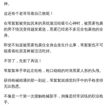
神。
这还有个老哥等着自己救呢！
在苇絮絮被突如其来的系统激活给吸引心神时，被黑雾包裹
的男子情况变得越发紧急，黑雾已经差不多完全包裹他的全
身。
即使不知道被黑雾包裹住全身会发生什么事，苇絮絮也不可
能看着松原直树被活活吃掉。
不管了，先射了再说！
苇絮絮单手举起左轮枪，枪口稳稳的对准黑雾人形的头颅。
获得枪械精通的那一刻起，苇絮絮就感觉到手中的手枪变得
无比熟悉。
不像是一个第一次接触枪械新手，倒像是经常训练的职业枪
手。