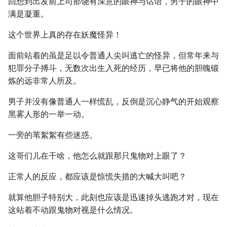
回想到出发前上司那饶有深意的眼神与话语，男子的眼神中
满是凝重。
这个世界上真的存在妖魔怪异！
面前站着的虽是足以令普通人尖叫逃亡的怪异，但常年来与
犯罪分子搏斗，无数次出生入死的经历，早已将他的胆魄锻
炼的远非常人所及。
男子并没有像普通人一样慌乱，反倒是沉心静气的开始观察
黑雾人形的一举一动。
一旁的苇絮絮有些迷惑。
这哥们儿在干啥，他怎么就跟那只鬼物对上眼了？
正常人的反应，都应该是惊慌失措的大喊大叫吧？
就算他胆子特别大，此刻也应该是迅速掉头逃跑才对，现在
这站着不动跟鬼物对视是什么情况。