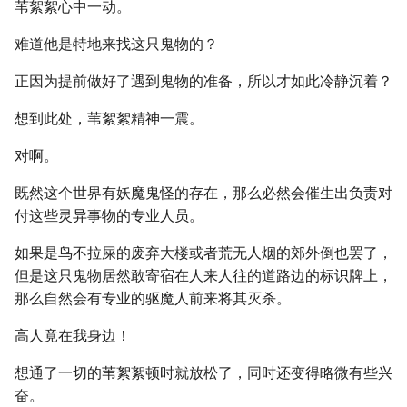
苇絮絮心中一动。
难道他是特地来找这只鬼物的？
正因为提前做好了遇到鬼物的准备，所以才如此冷静沉着？
想到此处，苇絮絮精神一震。
对啊。
既然这个世界有妖魔鬼怪的存在，那么必然会催生出负责对
付这些灵异事物的专业人员。
如果是鸟不拉屎的废弃大楼或者荒无人烟的郊外倒也罢了，
但是这只鬼物居然敢寄宿在人来人往的道路边的标识牌上，
那么自然会有专业的驱魔人前来将其灭杀。
高人竟在我身边！
想通了一切的苇絮絮顿时就放松了，同时还变得略微有些兴
奋。