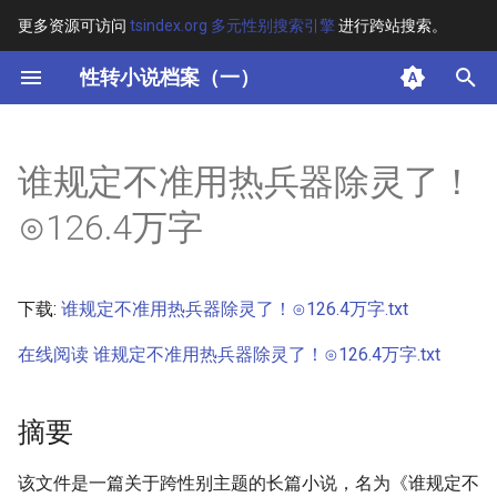
更多资源可访问
tsindex.org 多元性别搜索引擎
进行跨站搜索。
键
性转小说档案（一）
入
摘要
以
谁规定不准用热兵器除灵了！
开
其他信息 [Processed Page
⊙126.4万字
Metadata]
始
搜
正文
下载:
谁规定不准用热兵器除灵了！⊙126.4万字.txt
索
在线阅读 谁规定不准用热兵器除灵了！⊙126.4万字.txt
摘要
该文件是一篇关于跨性别主题的长篇小说，名为《谁规定不