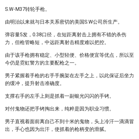
S.W-M37转轮手枪。
由明治以来就与日本关系密切的美国S.W公司所生产。
弹容量5发，0.38口径，在短距离射击上拥有不错的杀伤
力，但枪管略短，中远距离射击精度难以把控。
由于该手枪拥有稳定、小型轻便、价格便宜等优点，所以至
今仍是霓虹警方的主要配枪之一。
男子紧握着手枪的右手手腕架在左手之上，以此保证后坐力
的缓冲，提升射击准确度。
支撑右手的左手上则是抓着一副银光闪闪的手铐。
对付鬼物还把手铐掏出来，纯粹是因为职业习惯。
男子直视着面前离自己不到十米的鬼物，头上冷汗一滴滴冒
出，手心也因为出汗，使抓着的枪柄变的滑腻。