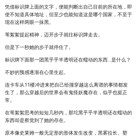
凭借标识牌上面的文字，便能判断出自己目前的所在地，即
使不知道具体地址，但至少也能知道这是哪个国家，不至于
现在这样两眼一抹黑。
苇絮絮提起精神，迈开步子就往标识牌走去。
但是下一秒她的步子就停住了。
标识牌下面那一团黑乎乎半透明还在蠕动的东西....是什么？
不妙的预感逐渐在心里生起。
连卡车从11楼冲进来把自己给撞穿越这么离谱的事情都发
生了，那么穿越后的世界会有鬼怪妖魔存在，似乎也挺正
常。
在苇絮絮思考的短短几秒内，那坨黑乎乎半透明还在蠕动的
东西却是察觉到了她的存在。
原本像史莱姆一般无定形的形体发生改变，黑雾拉长、塑