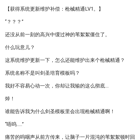
【获得系统更新维护补偿：枪械精通LV1。】
“？？？”
还没从前一刻的高兴中缓过神的苇絮絮僵住了。
什么玩意儿？
这系统维护更新一下，怎么还能维护出来个枪械精通？
系统名称不是叫剑圣培育模板吗？
我好不容易心动一次，你却让我输的这么彻底....
焯！
谁能告诉我为什么剑圣模板里会出现枪械精通啊！
“唔呜......”
痛苦的呜咽声从前方传来，让脑子一片混沌的苇絮絮顿时回