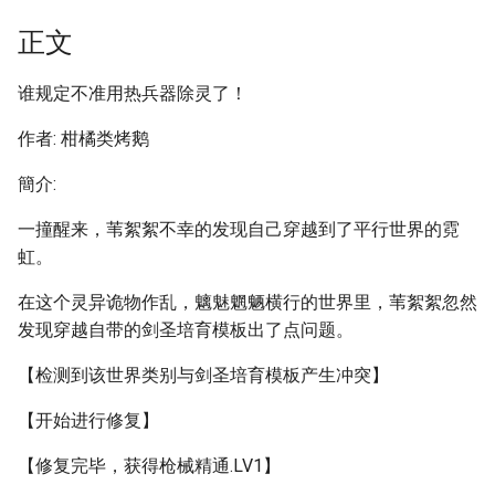
正文
谁规定不准用热兵器除灵了！
作者: 柑橘类烤鹅
簡介:
一撞醒来，苇絮絮不幸的发现自己穿越到了平行世界的霓
虹。
在这个灵异诡物作乱，魑魅魍魉横行的世界里，苇絮絮忽然
发现穿越自带的剑圣培育模板出了点问题。
【检测到该世界类别与剑圣培育模板产生冲突】
【开始进行修复】
【修复完毕，获得枪械精通.LV1】