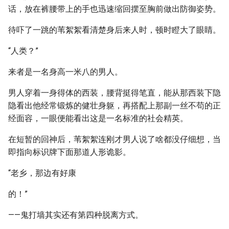
话，放在裤腰带上的手也迅速缩回摆至胸前做出防御姿势。
待吓了一跳的苇絮絮看清楚身后来人时，顿时瞪大了眼睛。
“人类？”
来者是一名身高一米八的男人。
男人穿着一身得体的西装，腰背挺得笔直，能从那西装下隐
隐看出他经常锻炼的健壮身躯，再搭配上那副一丝不苟的正
经面容，一眼便能看出这是一名标准的社会精英。
在短暂的回神后，苇絮絮连刚才男人说了啥都没仔细想，当
即指向标识牌下面那道人形诡影。
“老乡，那边有好康
的！”
——鬼打墙其实还有第四种脱离方式。