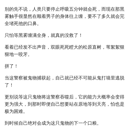
别的先不说，人类只要停止呼吸五分钟就会死，而现在那黑
雾触手很显然在顺着男子的身体往上缠，要不了多久就会完
全堵死他的口鼻。
只怕等黑雾缠满全身，就真的没救了！
看着已经发不出声音，双眼死死瞪大的松原直树，苇絮絮狠
狠地一咬牙。
拼了！
当这警察被鬼物捕获起，自己就已经不可能从鬼打墙里逃脱
了！
更别说等这只鬼物将这警察吞噬后，它的能力大概率会变得
更为强大，到那时即便自己想要站在原地等到天亮，怕也是
极为困难。
到时候自己绝对会成为这只鬼物的下一个口粮。