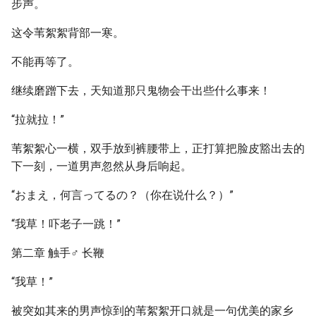
步声。
这令苇絮絮背部一寒。
不能再等了。
继续磨蹭下去，天知道那只鬼物会干出些什么事来！
“拉就拉！”
苇絮絮心一横，双手放到裤腰带上，正打算把脸皮豁出去的
下一刻，一道男声忽然从身后响起。
“おまえ，何言ってるの？（你在说什么？）”
“我草！吓老子一跳！”
第二章 触手♂ 长鞭
“我草！”
被突如其来的男声惊到的苇絮絮开口就是一句优美的家乡