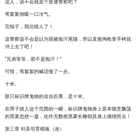
这人，该不会就是个普通警察吧？
苇絮絮倒吸一口冷气。
完犊子，我坑错人了！
这警察该不会是以为我被痴汗尾随，所以直接掏枪拿手铐就
冲上去了吧！
“兄弟等等，那不是痴汗！”
可惜，苇絮絮的喊话慢了一步。
十米。
那只标识牌鬼物的攻击距离，是十米。
在男子踏入这个范围的一瞬，标识牌鬼物身上原本随意飘荡
的黑雾忽然一凝，化作无数根黑雾长鞭朝其身上缠绕而去！
第三章 剑圣培育模板（改）