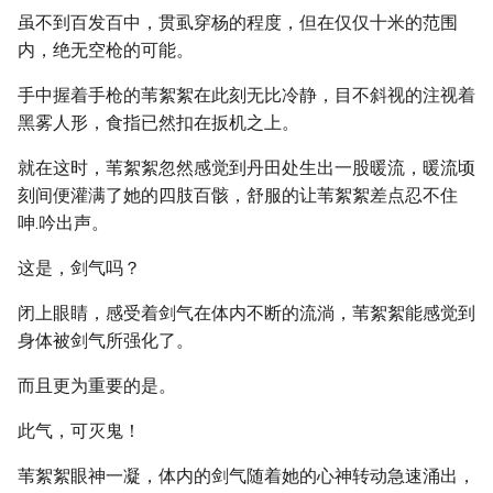
虽不到百发百中，贯虱穿杨的程度，但在仅仅十米的范围
内，绝无空枪的可能。
手中握着手枪的苇絮絮在此刻无比冷静，目不斜视的注视着
黑雾人形，食指已然扣在扳机之上。
就在这时，苇絮絮忽然感觉到丹田处生出一股暖流，暖流顷
刻间便灌满了她的四肢百骸，舒服的让苇絮絮差点忍不住
呻.吟出声。
这是，剑气吗？
闭上眼睛，感受着剑气在体内不断的流淌，苇絮絮能感觉到
身体被剑气所强化了。
而且更为重要的是。
此气，可灭鬼！
苇絮絮眼神一凝，体内的剑气随着她的心神转动急速涌出，