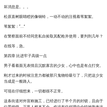
坏消息是。。。
松原直树眼睛瞪的像铜铃，一动不动的注视着苇絮絮。
苇絮絮：“.....”
在警察面前不经同意私自捡取其配枪并使用，要判刑几年？
在线等，急。
第四章 比进牢子高级一点
男子看着面无表情且沉默寡言的少女，心中也是有点打突。
刚才过来的时候注意力都被那只鬼物给吸引了，只把这少女
当成是一般路人。
可现在仔细想来，一切都很不正常。
这条街道对外宣称施工，已经进行了半个月的封锁，且由于
位置偏僻，正常人根本不会、也没有任何理由会特地跑来这