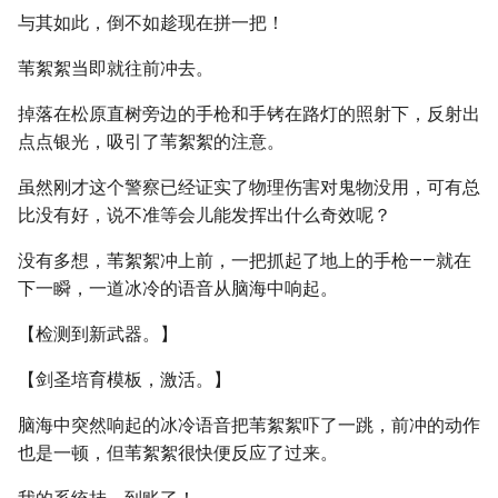
与其如此，倒不如趁现在拼一把！
苇絮絮当即就往前冲去。
掉落在松原直树旁边的手枪和手铐在路灯的照射下，反射出
点点银光，吸引了苇絮絮的注意。
虽然刚才这个警察已经证实了物理伤害对鬼物没用，可有总
比没有好，说不准等会儿能发挥出什么奇效呢？
没有多想，苇絮絮冲上前，一把抓起了地上的手枪——就在
下一瞬，一道冰冷的语音从脑海中响起。
【检测到新武器。】
【剑圣培育模板，激活。】
脑海中突然响起的冰冷语音把苇絮絮吓了一跳，前冲的动作
也是一顿，但苇絮絮很快便反应了过来。