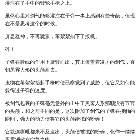
灌注在了手中的转轮手枪之上。
虽然心里对剑气能够灌注在子弹一事上感到有些奇葩，但现
在不是思考这个的时候。
屏息凝神，不再犹豫，苇絮絮扣下了扳机。
砰！
子弹在膛线的作用下旋转而出，其上覆盖着凌厉的剑气，直
朝黑雾人形的头颅射去。
鬼物在苇絮絮抬起手枪时便已察觉到了威胁，但它又如何能
躲得过子弹的速度。
被剑气包裹的子弹毫无意外的击中了黑雾人形那颗没有五官
的头颅，和之前不同的是，这次附加了剑气的子弹在接触的
瞬间，强大的动力便将它的头颅给搅的粉碎！
它就连嘶吼都来不及发出，头颅便被搅的粉碎，化作一缕缕
黑雾消散在空气之中。