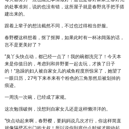
的处事准则，说的也没有错，这所屋子就是春野兆手把手搭
建出来的。
跟着上辈子的想法截然不同，不过也过得相当舒服。
春野樱这样想着，抠了抠脚，如果此时有一杯冰阔落的话，
岂不是更美好了？
“臭丫头快点动，都已经一点了！我的碗都洗完了！今天本
来是你值日的，考虑到和井野要一起去玩，才换了日子
的！”急躁的妇人被自家女儿的咸鱼程度所惊呆了，她望了
一眼日历，27号下来本来有个粉色的三角形然后被划掉的
痕迹。
一周洗一次碗，已经成了家规。
这次勉强破例，没想到自家女儿还是这样懒洋洋的。
“快点动起来啊，春野樱，要妈妈说几次才行，你这样简直
就像隔壁不出门的大叔！所以说你到底什么时候才能动起