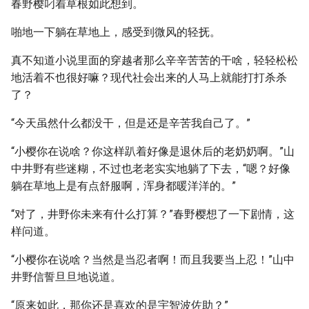
春野樱叼着草根如此想到。
啪地一下躺在草地上，感受到微风的轻抚。
真不知道小说里面的穿越者那么辛辛苦苦的干啥，轻轻松松
地活着不也很好嘛？现代社会出来的人马上就能打打杀杀
了？
“今天虽然什么都没干，但是还是辛苦我自己了。”
“小樱你在说啥？你这样趴着好像是退休后的老奶奶啊。”山
中井野有些迷糊，不过也老老实实地躺了下去，“嗯？好像
躺在草地上是有点舒服啊，浑身都暖洋洋的。”
“对了，井野你未来有什么打算？”春野樱想了一下剧情，这
样问道。
“小樱你在说啥？当然是当忍者啊！而且我要当上忍！”山中
井野信誓旦旦地说道。
“原来如此，那你还是喜欢的是宇智波佐助？”