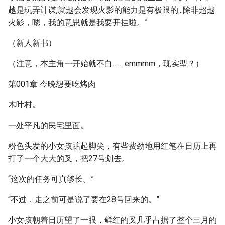
越是玩弄计谋,就越会发现火影的能力是有极限的...除非超越
火影，嗯，我的意思就是我要开挂啦。”
（新人新书）
（注意，本主角一开始就不白…… emmmm，现实型？）
第001章 今晚想要吃烤肉
木叶村。
一处平凡的民宅里面。
粉色头发的小女孩踮起脚尖，有些费劲地用红笔在日历上再
打了一个大大的叉，把27号划去。
“这次的任务可真够长。”
“不过，走之前可是说了要在28号回来的。”
小女孩朝着日历望了一眼，鲜红的叉几乎占据了整个三月的