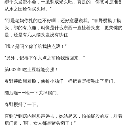
绑个头发都不会，干脆剃成光头吧，真是的，你爸可是准备
从水之国给你买头绳。”
“可是老妈你扎的也不好啊，还好意思说我。”春野樱摸了摸
头，绑的有点痛，就像是什么东西一直扯着头皮，更关键的
是，还是有几大缕头发没有绑住……
“哦？是吗？你丫给我快点滚！”
“另外，记得下午六点之前给我滚回来。”
第002章 吃土豆就能变强！
春野芽吹黑着脸，像拎小鸡仔一样把春野樱丢出了房门。
随后啪——地一下关掉房门。
春野樱抖了一下。
直到听到房内脚步声远去，她站起来，拍拍屁股的灰，对着
房门道，“呵，女人都是猪头焖子！”