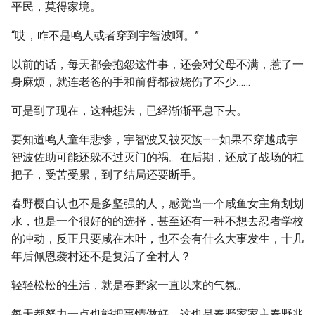
平民，莫得家境。
“哎，咋不是鸣人或者穿到宇智波啊。”
以前的话，每天都会抱怨这件事，还会对父母不满，惹了一
身麻烦，就连老爸的手和前臂都被烧伤了不少……
可是到了现在，这种想法，已经渐渐平息下去。
要知道鸣人童年悲惨，宇智波又被灭族——如果不穿越成宇
智波佐助可能还躲不过灭门的祸。在后期，还成了战场的杠
把子，受苦受累，到了结局还要断手。
春野樱自认也不是多坚强的人，感觉当一个咸鱼女主角划划
水，也是一个很好的的选择，甚至还有一种不想去忍者学校
的冲动，反正只要咸在木叶，也不会有什么大事发生，十几
年后佩恩袭村还不是复活了全村人？
轻轻松松的生活，就是春野家一直以来的气氛。
每天都努力一点也能把事情做好，这也是春野家家主春野兆