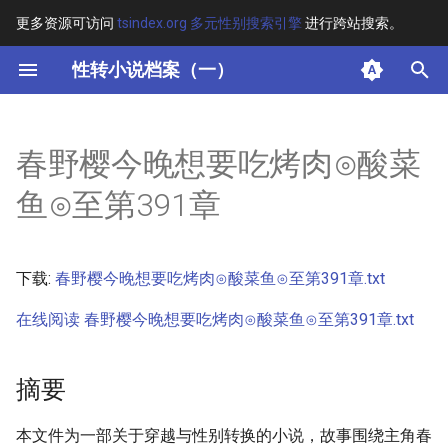
更多资源可访问
tsindex.org 多元性别搜索引擎
进行跨站搜索。
键
性转小说档案（一）
入
摘要
以
春野樱今晚想要吃烤肉⊙酸菜
开
其他信息 [Processed Page
鱼⊙至第391章
Metadata]
始
搜
正文
下载:
春野樱今晚想要吃烤肉⊙酸菜鱼⊙至第391章.txt
索
在线阅读 春野樱今晚想要吃烤肉⊙酸菜鱼⊙至第391章.txt
摘要
本文件为一部关于穿越与性别转换的小说，故事围绕主角春