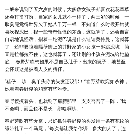
一般来说到了五六岁的时候，大多数女孩子都喜欢花花草草
还会打扮打扮，自家的女儿就不一样了，两三岁的时候，一
脸臭屁觉得世界欠了她八千万一样，不知道什么时候开始就
喜欢捏泥巴，捏一些奇奇怪怪的东西，这就算了，还会自言
自语地说怪话，指着一坨泥巴说是什么迪迦奥特曼，这就算
了，还非要拉着隔壁街上的井野家的小女孩一起跳泥坑，简
直是拉都拉不住，这也就算了，还让别的小孩在泥坑给她垫
底……春野芽吹想如果不是自己肚子下出来的崽子，她甚至
会怀疑这是披着人皮的猪仔。
“猪仔……咳，臭丫头你的头发还没绑！”春野芽吹宛如杀神，
她看着春野樱的鸡窝有些难受。
春野樱摸着头，也就到了肩膀那里，支支吾吾了一阵，“我
不会啊，而且也不是长，绑啥啊绑。”
春野芽吹有些无奈，只好抓住春野樱的头发用一条有花纹的
缎带扎了一个马尾，“每次都让我给你绑，多大的人了，连