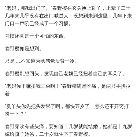
“老妈，那我出门了。”春野樱在玄关换上鞋子，上辈子二十
几年来几乎没有在出门喊过人，没想到来到这里，几年下来
门口一声吼已经成了一个习惯。
习惯还真是一个可怕的东西。
春野樱如是想到。
只是……不知道为啥感觉后背一冷。
春野樱刚想回头，发现自己老妈已经扭着自己的耳朵了。
“老妈你干嘛扭我耳朵啊！”春野樱满是吃痛，是两只手扒拉
着
“臭丫头你先把头发绑了啊，都快五岁了，怎么还不开窍打
扮一下？”
春野芽吹有些头痛，要知道十几岁就能结婚，她都是十九岁
嫁给孩子她爸，二十岁就生下了春野樱。