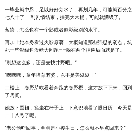
一毕业就中忍，足以好好划水了，再划几年，可能就百分之
七八十了……到剧情结束，揍完大木桶，可能就满级了。
蓝染，怎么也有一个影或者超影级别的水平。
再加上她本身看过火影原著，大概知道那些强忍的弱点，坑
死一些影级也没啥大问题——躲在两个挂逼后面就是了。
“别想这么多，还是去找井野吧。”
“嘿嘿嘿，童年培育老婆，岂不是美滋滋！”
二楼上，春野芽吹看着奔跑的春野樱，这才放下下来，回到
了房间。
她放下围裙，瘫坐在椅子上，下意识地看了眼日历，今天是
二十八号了呢。
“老公他咋回事，明明是小樱生日，怎么就不早点回来？”