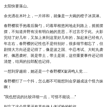
太阳快要落山。
余光洒在木叶上，一片祥和，就像是一大碗的橙子冰淇淋。
春野樱双手抱着后脑勺，叼着草根悠闲地走到路上，摇摇摆
摆，不知道井野有没有明白她的意思，不过言尽于此。火影
完结了好几年，又加上来到这里好几年的，加起来已经有八
年左右，春野樱的记性也不是特别好，很多细节都忘了，但
剧情大方向还是记得了，像是波之国、中忍考试、大蛇丸袭
村、佩恩袭村、斑是带土，带土是斑，这些重要事件还记得
清楚，结局的拉郎配也记得。
一想到穿越前，她还是一个春野樱X漩涡鸣人党……
春野樱打了一个抖，怎么都不可能想到会穿越成这个怪力妹
啊！
“我也想说的比较详细一点，可惜不能说……”
别忘了这个世界还有喜欢做人体试验的蛇叔。