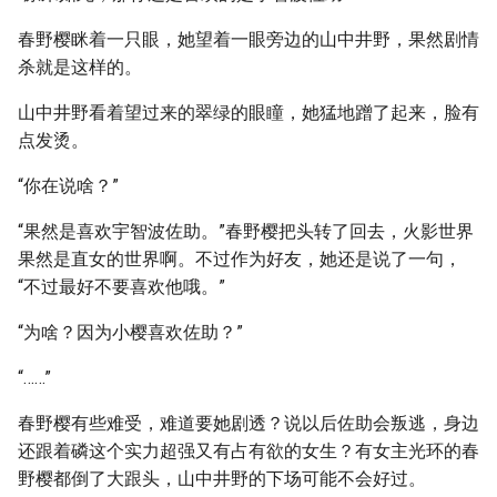
春野樱眯着一只眼，她望着一眼旁边的山中井野，果然剧情
杀就是这样的。
山中井野看着望过来的翠绿的眼瞳，她猛地蹭了起来，脸有
点发烫。
“你在说啥？”
“果然是喜欢宇智波佐助。”春野樱把头转了回去，火影世界
果然是直女的世界啊。不过作为好友，她还是说了一句，
“不过最好不要喜欢他哦。”
“为啥？因为小樱喜欢佐助？”
“……”
春野樱有些难受，难道要她剧透？说以后佐助会叛逃，身边
还跟着磷这个实力超强又有占有欲的女生？有女主光环的春
野樱都倒了大跟头，山中井野的下场可能不会好过。