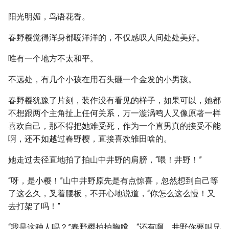
阳光明媚，鸟语花香。
春野樱觉得浑身都暖洋洋的，不仅感叹人间处处美好。
唯有一个地方不太和平。
不远处，有几个小孩在用石头砸一个金发的小男孩。
春野樱犹豫了片刻，装作没有看见的样子，如果可以，她都
不想跟两个主角扯上任何关系，万一漩涡鸣人又像原著一样
喜欢自己，那不得把她难受死，作为一个直男真的接受不能
啊，还不如越过春野樱，直接喜欢雏田啥的。
她走过去径直地拍了拍山中井野的肩膀，“喂！井野！”
“呀，是小樱！”山中井野原先是有点惊喜，忽然想到自己等
了这么久，叉着腰板，不开心地说道，“你怎么这么慢！又
去打架了吗！”
“我是这种人吗？”春野樱拍拍胸膛，“还有啊，井野你要叫兄