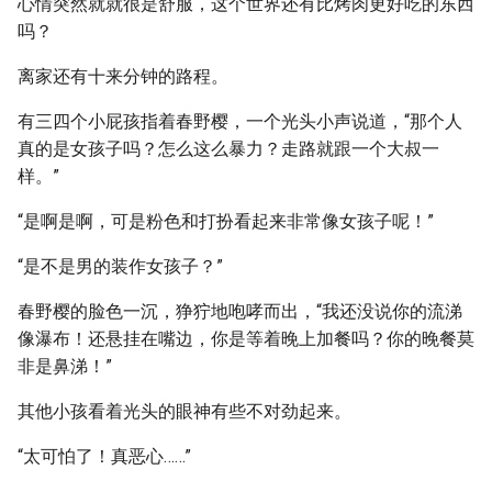
心情突然就就很是舒服，这个世界还有比烤肉更好吃的东西
吗？
离家还有十来分钟的路程。
有三四个小屁孩指着春野樱，一个光头小声说道，“那个人
真的是女孩子吗？怎么这么暴力？走路就跟一个大叔一
样。”
“是啊是啊，可是粉色和打扮看起来非常像女孩子呢！”
“是不是男的装作女孩子？”
春野樱的脸色一沉，狰狞地咆哮而出，“我还没说你的流涕
像瀑布！还悬挂在嘴边，你是等着晚上加餐吗？你的晚餐莫
非是鼻涕！”
其他小孩看着光头的眼神有些不对劲起来。
“太可怕了！真恶心……”