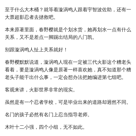
至于什么大木桶？就等着漩涡鸣人跟着宇智波佐助，还有一
大票超影忍者去拯救吧。
本来原著里面，春野樱就是个划水货，她再划水一点有什么
关系，又不是差点一脚踢出结局的八门凯。
别跟漩涡鸣人扯上关系就好！
春野樱默默说道，漩涡鸣人现在一定被三代火影这个糟老头
看着，要是漩涡鸣人像是原著一样喜欢她，真不知道那个糟
老头子能干出什么事，一定会想办法把她编进第七组吧。
客观来讲，火影世界非常的现实。
虽然是有一个忍者学校，可是毕业出来的道路却迥然不同。
名门的孩子必然有名门上忍当指导老师。
木叶十二小强，四个小组，无不如此。