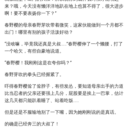
来？哦，今天没有懒洋洋地趴在地上也算不得了，很大进步
啊！要不要表扬你一下？”
春野樱的母亲春野芽吹带着微笑，这家伙能做到一个月都不
出门！哪里有别的孩子活泼好动？
“没啥嘛，毕竟我还真是大叔……”春野樱伸了一个懒腰，打了
一个哈欠，有些自豪地说道。
“春野樱！我刚刚这是在夸你吗？”
春野芽吹的拳头已经握紧了。
吓得春野樱耸了耸脖子，有些发怂，要知道母亲出手的力道
比当忍者的父亲还要强上几分，屁股要是挨上一巴掌，估计
这几天都只能趴着睡了、站着吃饭……
但是还是不服输地别了一下嘴，因为她刚刚说的是真话。
的确是已经奔三的大叔了！