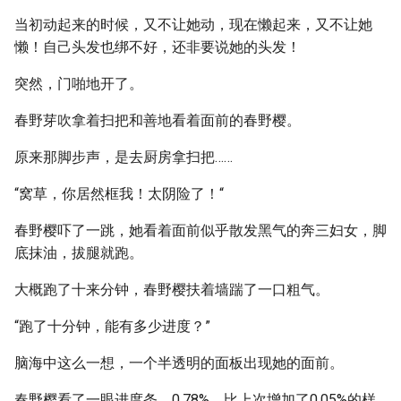
当初动起来的时候，又不让她动，现在懒起来，又不让她
懒！自己头发也绑不好，还非要说她的头发！
突然，门啪地开了。
春野芽吹拿着扫把和善地看着面前的春野樱。
原来那脚步声，是去厨房拿扫把……
“窝草，你居然框我！太阴险了！“
春野樱吓了一跳，她看着面前似乎散发黑气的奔三妇女，脚
底抹油，拔腿就跑。
大概跑了十来分钟，春野樱扶着墙踹了一口粗气。
“跑了十分钟，能有多少进度？”
脑海中这么一想，一个半透明的面板出现她的面前。
春野樱看了一眼进度条，0.78%，比上次增加了0.05%的样