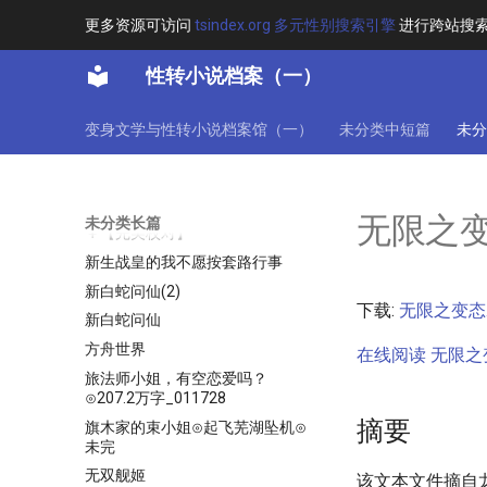
更多资源可访问
tsindex.org 多元性别搜索引擎
进行跨站搜
斗罗世界中的冰结小姐
斗罗之小舞重生_作者：心随雁飞
性转小说档案（一）
灭
斗罗大陆之麒麟[更新时间_2021-
5-26]
变身文学与性转小说档案馆（一）
未分类中短篇
未分
斗罗：震惊，我成了比比东全本
斯卡蒂___只想回家_全本
斯卡蒂小姐只想回家￥猜猜我是谁
无限之
未分类长篇
￥【完美校对】
新生战皇的我不愿按套路行事
新白蛇问仙(2)
下载:
无限之变态.t
新白蛇问仙
方舟世界
在线阅读 无限之变
旅法师小姐，有空恋爱吗？
⊙207.2万字_011728
摘要
旗木家的束小姐⊙起飞芜湖坠机⊙
未完
无双舰姬
该文本文件摘自