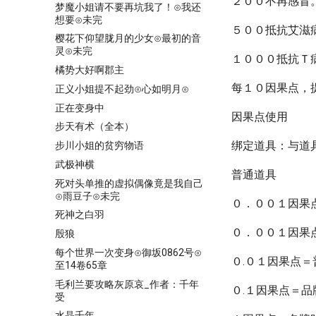
２００不再感冒
梦魔小姐请不要再坑我了！⊙我还
想要⊙未完
５００抵抗艾滋
樱花下仰望胧月的少女⊙最初的音
灵⊙未完
１０００抵抗Ｔ
橘势大好啊郡主
每１０因果点，
正义小姐提不起劲⊙心如明月⊙
正在变身中
因果点使用
步天有术（全本）
绑定道具：与道
步川小姐的贫穷物语
武极神横
普通道具
死对头单推的虚拟偶像竟是我自己
⊙雨豆子⊙未完
０．００１因果
死神之白羽
０．００１因果
殷狼
每个世界一次变身⊙御坂0862号⊙
０.０１因果点
至14卷65章
毛利兰要攻略灰原哀_作者：千年
０.１因果点＝
受
水晶千年