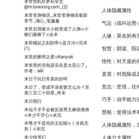
末世危机肝萝莉全文
@m.bxwxorg.com_(2)
人体隐藏属性
末世变身物语_末世变身物语最新
章节_诵心_笔趣趣
气运（或叫运势
末世后我被大小姐变成了人偶⊙小
猴们最棒了⊙全本
人缘：莫名的有
末世崛起之刻刻帝⊙蓝月冷⊙完本
智慧：阴谋、阳
(1)
末世的黎明之星⊙Kanyuki
悟性：对天道的
末世里的充电器实在是太恶心了_
作者：ailii
直觉：对危险或
末日下玩日常真的好咩
意志：坚强，任
末日了，变成手游老婆怎么办？至
第三百三十四章_终末
巧手：动手能力
末日萌行
本仙子才不会被反派男主麻烦缠身
慧根：使用法术
⊙本少不开心⊙未完
本尊才不是你的王妃呢⊙丨冷风无
人体隐藏属性，
奈丨⊙未完
本少纯爷们
人体六大属性