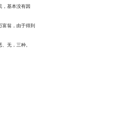
民，基本没有因
万富翁，由于得到
恶、无，三种。