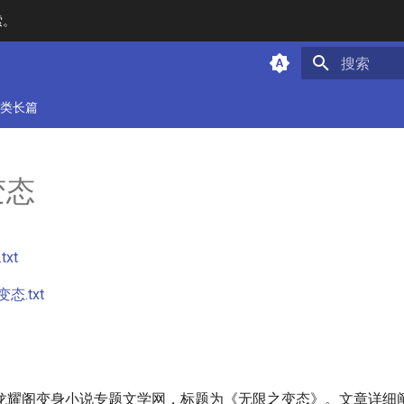
索。
键入以开始
类长篇
变态
xt
态.txt
龙耀阁变身小说专题文学网，标题为《无限之变态》。文章详细