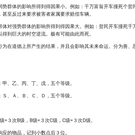
弱势群体的影响所得到得因果小。例如：千万富翁开车撞死个贫
，甚至反过来要求被害者家属要求赔偿车辆。
群体对强势群体的影响所得到得因果大。例如：贫民开车撞死千
以得到巨大的时空逆流。极有可能由此而死。
行为在道德上所产生的结果，并且会影响其未来命运。分为善、
：甲、乙、丙、丁、戊，五个等级。
：Ｓ、Ａ、Ｂ、Ｃ、Ｄ，五个等级。
A级=３次B级，B级=３次C级，C级=３次D级。
响应的物品，记到小数点后３位。