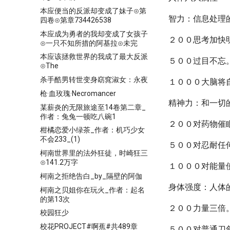
本应便当的反派却变成了妹子⊙第
智力：信息处理
四卷⊙第章734426538
本应成为勇者的我却变成了女孩子
２００思考加快
⊙一只不知所措的阿基拉⊙未完
本应该拯救世界的我成了最大反派
５００过目不忘
⊙The
杀手酷男转世变身窈窕淑女：永夜
１０００大脑将
枪·血玫瑰·Necromancer
精神力：和一切
某薪炎的无限旅途至14卷第二章_
作者：兔兔一顿吃八碗1
２００对药物催
柑橘恋爱小绿茶_作者：机巧少女
不会233_(1)
５００对忍耐任
柯南世界里的法外狂徒，时崎狂三
⊙141.2万字
１０００对能量
柯南之拒绝告白_by_隔壁的阿伽
身体强度：人体
柯南之贝姐你在玩火_作者：起名
的第13次
２００力量三倍
校园狂少
校花PROJECT#啊蕉#共489章
５００对普通刀