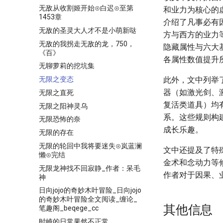
无敌从收割姬开始⊙白迟⊙至第
和业力为核心的
1453章
介绍了凡事必有
无敌的圣灵大人才不是小萌新哒
方与西方的业力
无敌的我拐走无敌的龙，750，
隐藏属性与六大
《百》
各属性数值提升
无聊萝莉的挖坑集
无限之变态
此外，文中列举
器（如激光剑、
无限之直死
复活类道具）均
无限之阳神灵乌
系。这些规则构
无限恐怖的奈
成长乐趣。
无限的存在
无限的轮回中我将要迷失⊙岚蓝澜
文中还提及了特
懒⊙完结
金术和念动力等
无限龙神找不回寂静_作者：呆毛
作者对于因果、
神
日向jojo的奇妙木叶冒险_日向jojo
的奇妙木叶冒险全文阅读_缠论_
其他信息
笔趣阁_beqege_cc
时崎的日常果然不正常