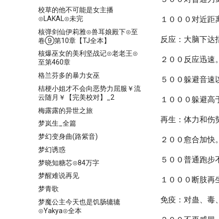
校草的他不可能是女主播
⊙LAKAL⊙未完
１０００对近距
核弹剑仙伊莉雅⊙兽耳娘殿下⊙至
反应：大脑下达
卷⑨第10章【TJ全本】
核爆巫女的美利坚战记⊙老老王⊙
２００反应迅速
至第460章
格兰芬多的暴力女巫
５００躲避音速
桔梗小姐才不会向恶势力屈服￥流
云随月￥【完美校对】_2
１０００躲避高
梅露露的异世之旅
再生：体力和伤
梦岚生_全篇
梦幻变身曲(路紫音)
２００愈合加快
梦幻诱惑
５００普通跑步
梦晓知糖芯⊙84万字
梦醒难说再见
１０００断肢再
梦青歌
免疫：对蛊、毒
梦魔公主今天也是饥肠辘辘
⊙Yakya⊙全本