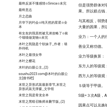
最终反派不懂感情⊙Sinica⊙未完
但是强势群体对
最终意志
果。所以赔点钱
月之恋曲
与其相反，弱势
月华下的约会⊙纯天然的星星⊙全
大量的因果，所
本
有女友的我居然被兄弟攻略了⊙捡
业力：一个人的
个喵喵做宠物⊙未完
木叶之凯隐是个软妹子_作者：墙
善业又称功德。
外待机
木叶之最强女帝
业力等级换算：
木叶之樱花
东方人的等级观
木叶的白眼公主_(2)
soushu2023.com@木叶的白眼公
西方人的等级观
主[搜书吧]
末世之异形武装最新章节,末世之
Ｓ级等于甲级。
异形武装无弹窗_文学馆
S级=３次A级，
末世之我是骨龙全本
末世之黑暗召唤师未删节版_(2)
因果点可以兑换