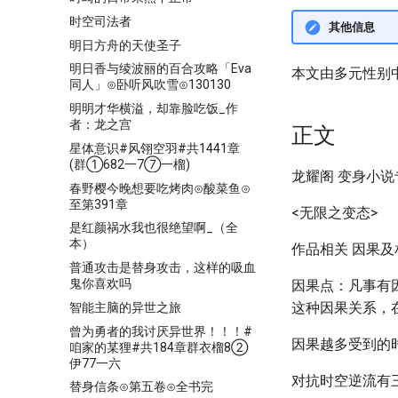
时空司法者
其他信息
明日方舟的天使圣子
明日香与绫波丽的百合攻略「Eva
本文由多元性别
同人」⊙卧听风吹雪⊙130130
明明才华横溢，却靠脸吃饭_作
者：龙之宫
正文
星体意识#风翎空羽#共1441章
(群①682一7⑦一榴)
龙耀阁 变身小
春野樱今晚想要吃烤肉⊙酸菜鱼⊙
至第391章
<无限之变态>
是红颜祸水我也很绝望啊_（全
本）
作品相关 因果及
普通攻击是替身攻击，这样的吸血
鬼你喜欢吗
因果点：凡事有
这种因果关系，
智能主脑的异世之旅
曾为勇者的我讨厌异世界！！！#
因果越多受到的
咱家的某狸#共184章群衣榴8②
伊77一六
对抗时空逆流有
替身信条⊙第五卷⊙全书完