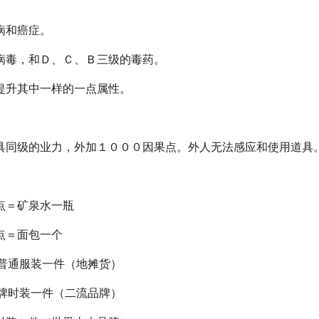
。
病和癌症。
病毒，和Ｄ、Ｃ、Ｂ三级的毒药。
提升其中一样的一点属性。
具同级的业力，外加１０００因果点。外人无法感应和使用道具
点＝矿泉水一瓶
点＝面包一个
＝普通服装一件（地摊货）
品牌时装一件（二流品牌）