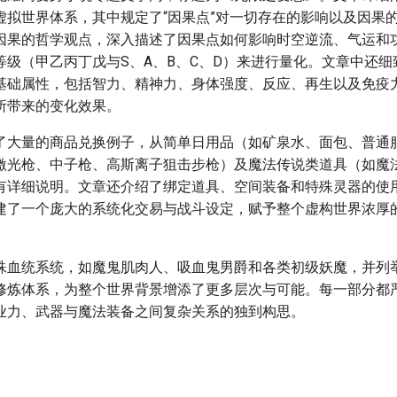
虚拟世界体系，其中规定了“因果点”对一切存在的影响以及因果
因果的哲学观点，深入描述了因果点如何影响时空逆流、气运和
等级（甲乙丙丁戊与S、A、B、C、D）来进行量化。文章中还细
基础属性，包括智力、精神力、身体强度、反应、再生以及免疫
所带来的变化效果。
了大量的商品兑换例子，从简单日用品（如矿泉水、面包、普通
激光枪、中子枪、高斯离子狙击步枪）及魔法传说类道具（如魔
有详细说明。文章还介绍了绑定道具、空间装备和特殊灵器的使
建了一个庞大的系统化交易与战斗设定，赋予整个虚构世界浓厚
殊血统系统，如魔鬼肌肉人、吸血鬼男爵和各类初级妖魔，并列
修炼体系，为整个世界背景增添了更多层次与可能。每一部分都
业力、武器与魔法装备之间复杂关系的独到构思。