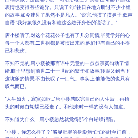
表情也变得有些诡异。只说了句:"往日在地方听过不少小姐
的故事,如今建见了果然不是凡人。"说完,他摸了摸鼻子,低声
自语:"我好象很久没有和谁这么敞开身份的说话了。"
唐小楼听了,对这个花花公子也有了几分同情,毕竟学好的心
每一个人都有,二世祖都是被惯出来的,他们也有自己的不得
已和悲伤。
不知不觉的,唐小楼被那言语中无意的一点点寂寞勾动了情
绪,脑子里想到前世二十一世纪的繁华和故事,转眼又到当下
这坑爹的情景,不由长叹了一口气。事实上,他能做的也只有
叹气而已。
“人生如火，寂寞如歌…”唐小楼感叹完自己的人生后，再抬
头的时候白蝴蝶已经走了。和他来时一样的没有人知道。
不知道为什么，唐小楼忽然就觉得那个白蝴蝶很酷。
“小楼，你怎么样了？”略显肥胖的身影匆忙忙的赶至门前，