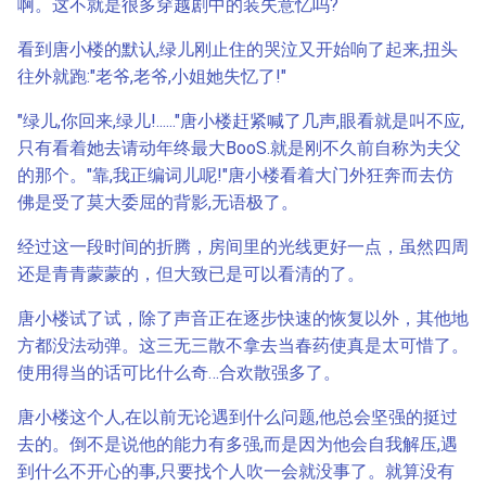
啊。这不就是很多穿越剧中的装失意忆吗?
看到唐小楼的默认,绿儿刚止住的哭泣又开始响了起来,扭头
往外就跑:"老爷,老爷,小姐她失忆了!"
"绿儿,你回来,绿儿!......"唐小楼赶紧喊了几声,眼看就是叫不应,
只有看着她去请动年终最大BooS.就是刚不久前自称为夫父
的那个。"靠,我正编词儿呢!"唐小楼看着大门外狂奔而去仿
佛是受了莫大委屈的背影,无语极了。
经过这一段时间的折腾，房间里的光线更好一点，虽然四周
还是青青蒙蒙的，但大致已是可以看清的了。
唐小楼试了试，除了声音正在逐步快速的恢复以外，其他地
方都没法动弹。这三无三散不拿去当春药使真是太可惜了。
使用得当的话可比什么奇…合欢散强多了。
唐小楼这个人,在以前无论遇到什么问题,他总会坚强的挺过
去的。倒不是说他的能力有多强,而是因为他会自我解压,遇
到什么不开心的事,只要找个人吹一会就没事了。就算没有