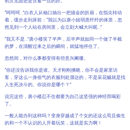
初次见面还是含蓄一点的好。
“呵呵呵…”白衣人从袖口抽出一把描金的折扇，在指尖转动
着，缓步走到床前：“我以为以唐小姐弱质纤纤的体质，忽
然见到一个人站在房间里，会立刻大喊大叫昵…”
“我又不是…”唐小楼笑了半声，后半声就如同一个做了半截
的梦，在清醒过来之后的瞬间，就猛地停住了。
忽然间，对什么事都变得有些意兴阑珊。
“你还没告诉我你是谁。天才刚刚拂晓，你不会是家里访
客，穿这么一身俗气的衣服到处溜达的，不是采花贼就是找
人生死决斗的。你说你是哪个？”
说完这些，唐小楼忍不住都要为自己这坚强的神经而喝彩
了。
一般人能办到这样吗？变身穿越成了个女的还这么苟且偷生
的和一个不认识的人开着玩笑，这就是实力啊！