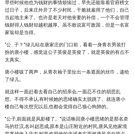
早些时候他也为钱财的事情烦恼过，早先还能靠着官府榜文
过日子，后来庄外开了不少村民，干脆就雇用了他们，自己
当起地主来了。也许是老天对他丧妻的补偿，一个不会管理
钱财得人钱财却越积越厚。虽不敢说富可敌国，但是一名富
家翁却是当得。
“公…子？”绿儿站在唐家庄的门口前，看着一身青衣男装打
扮的唐小楼，感觉这公子英俊是英俊了，就是英俊的有点不
太真实。
唐小楼咳了两声，从青衣袖子里扯出一条遮面的丝巾，递给
了绿儿。
就这样一面赶着去看自己的招亲会,一面忍不住的胡思乱
想。不得不承认,有时候她的思绪确实太脱跳了。就连唐小
楼自己每次想完以后,也都会觉得自己狼心狗肺的。
"公子,前面就是风影楼了。"说话唤回唐小楼思绪的是那名牵
马的壮汉,名叫赵思成,原本是山庄附近的村民,唐风见他家境
贫寒就收入庄内,时常也因他的忠诚老实而被唐风亲自指点