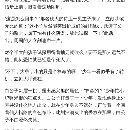
抬步上前，眼看着这场闹剧。
“这是怎么回事？”那名砍人的侍卫一见主子来了，立刻恭敬
无比的道：“这小子居然能突出护卫们的封锁线，跃进了公
子的路上，属下怕有什么阴谋，故此试探一下！”此话一
出，周围的人立刻嘘声一片。
对个半大的孩子试探用得着抽刀就砍么？要不是那人运气不
错，此刻恐怕就已经是个死人了。
“不不，大爷，小的只是个算命的啊！”少年一看似乎有了转
机，立刻大呼冤枉。
白公子剑眉一挑，露出感兴趣的脸色：“算命的？”少年忙小
鸡啄米似的狂点头。白公子打量了一下少年，发现他身上外
表并没什么地方出众，就在少年身边不远处，正放着一个写
着仙人指路的白色布卦，此刻沾满灰尘的丢放在那里，白公
子不由哑然失笑。