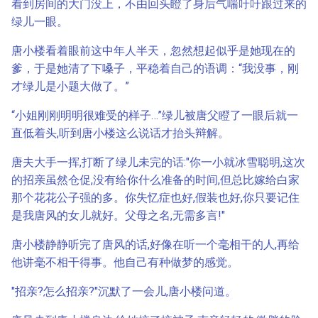
看到房间的大门没上，不由回头瞪了身后气喘吁吁跟过来的
绿儿一眼。
唐小楼看着眼前这中年人半天，忽然想起似乎是她现在的
爹，于是她清了下嗓子，平稳着自己的语调：“我没事，刚
才绿儿是小题大做了。”
“小姐刚刚明明很难受的样子…”绿儿被唐父瞪了一眼后就一
直低着头,听到唐小楼这么说话才抬头辩解。
唐夫大手一挥,打断了绿儿未完的话:"你一小就冰雪聪明,这次
的招亲虽然仓促,没有给你什么准备的时间,但总比嫁给白家
那个花花公子强的多。你失忆症也好,假装也好,你只要记住
是我唐风的女儿就好。父母之名,无需多言!"
唐小楼静静听完了唐风的话,好像在听一个毫相干的人,再给
他讲毫不相干得事。他自己有种做梦的感觉。
"招亲?怎么招亲?"沉默了一会儿,唐小楼问道。