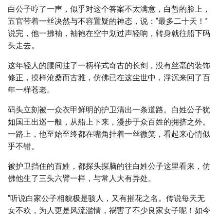
白公子哼了一声，似乎对这个答案不太满意，白皙的脸上，
五官带着一丝决然与不容置疑的神态，说：“最多二十天！”
说完，他一拂袖，袖袍在空中划过声轻响，转身就往船下码
头走去。
这年轻人的腰间挂了一柄样式奇古的长剑，没有丝毫的装饰
修正，摸样沧桑而古雅，仿佛已在这尘世中，浮沉来回了百
年一样苍老。
码头立刻被一众衣甲鲜明的护卫清出一条道路。白姓公子犹
如国王出巡一般，从船上下来，漫步于众百姓的拥挤之外。
一路上，他至始至终都在嘴角挂着一丝微笑，看起来心情似
乎不错。
被护卫挡住的百姓，都探头探脑的往白姓公子这里看来，仿
佛他生了三头六臂一样，与常人大有异处。
“听说白家公子相貌极是骇人，又有摧花之名。传说每天无
女不欢，为人更是风流滥情，祸害了不少良家女子呢！如今