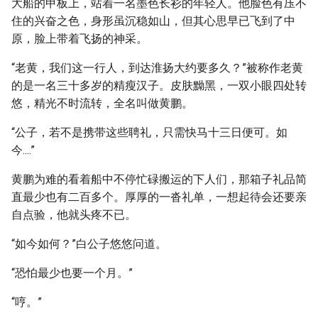
大船的甲板上，站着一名墨色长衫的年轻人。他脸色有压不
住的兴奋之色，身形虽沉稳如山，但其心思早已飞到了中
原，脸上带着飞扬的神采。
“老黄，我们这一行人，到达淮扬大约要多久？”被称作老黄
的是一名三十多岁的精瘦汉子。皮肤黝黑，一双小眼四处转
悠，精光不时流转，全名叫做黄鹏。
“公子，若不是携带这些聘礼，只需快马十三日便可。如
今....”
黄鹏为难的看着船中不停忙碌搬运的下人们，那箱子礼品简
直最少也有二百多个。厚厚的一沓礼单，一想起待会还要亲
自点验，他就头疼不已。
“如今如何？”白公子悠悠问道。
“恐怕最少也要一个月。”
“哼。”