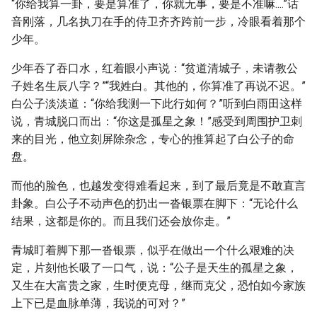
“你给我算一卦，要是算准了，你就无事，要是不准嘛....”话
音刚落，几名执刀在手的侍卫齐齐跨前一步，冷眼看着那个
少年。
少年吞了吞口水，红着眼小声说：“贫道清城子，未请教公
子姓名生辰八字？”“我姓白。其他的，你算准了再说不迟。”
白公子淡淡道：“你给我测一下此行如何？”听到白雨田这样
说，青城脱口而出：“你这是孤星之象！”感受到周围护卫刺
来的目光，他立刻屏除杂念，专心的推算起了白公子的命
盘。
而他的脸色，也越发变得难看起来，到了最后竟是不敢直言
卦象。白公子不动声色的扔出一沓银票在脚下：“无论什么
结果，这都是你的。而且我们还会放你走。”
青城盯着脚下那一沓银票，似乎在做出一个什么艰难的决
定，片刻他长吸了一口气，说：“公子是天生的孤星之象，
又生在大富贵之家，生时便克母，继而克父，恐怕如今家族
上下已是血脉单薄，我说的可对？”