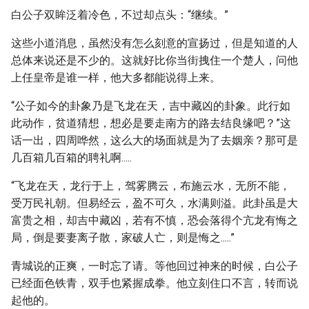
白公子双眸泛着冷色，不过却点头：“继续。”
这些小道消息，虽然没有怎么刻意的宣扬过，但是知道的人
总体来说还是不少的。这就好比你当街拽住一个楚人，问他
上任皇帝是谁一样，他大多都能说得上来。
“公子如今的卦象乃是飞龙在天，吉中藏凶的卦象。此行如
此动作，贫道猜想，想必是要走南方的路去结良缘吧？”这
话一出，四周哗然，这么大的场面就是为了去姻亲？那可是
几百箱几百箱的聘礼啊.....
“飞龙在天，龙行于上，驾雾腾云，布施云水，无所不能，
受万民礼朝。但易经云，盈不可久，水满则溢。此卦虽是大
富贵之相，却吉中藏凶，若有不慎，恐会落得个亢龙有悔之
局，倒是要妻离子散，家破人亡，则是悔之.....”
青城说的正爽，一时忘了请。等他回过神来的时候，白公子
已经面色铁青，双手也紧握成拳。他立刻住口不言，转而说
起他的。