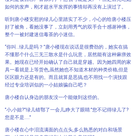
如何的发声，刚才超水平发挥的事情却再没有上演过了。
听到唐小楼安慰的绿儿心里踏实了不少，小心的给唐小楼压
好了被角，看她没事了，立刻用秀气的双手合十感谢神佛，
整个一被封建迷信毒茶的小迷信。
“你叫…绿儿是吗？”唐小楼现在说话是很费劲的，她实在搞
不懂那个什么三无三散水是什么玩意，居然能有这种麻痹效
果。她现在已经开始确认了自己就是穿越。因为她四周的家
具一看就是上等货色,虽然她也不知道木材的种类价格,但是
区区眼力还是有的。而且就算是恶搞,也不用找一个演技跟
经过专业培训似的一小姑娘骗自己吧？
唐小楼自认身边的朋友没一个能做到这些的。
"小,小姐?"绿儿错鄂了一会儿,睁大了眼睛:"您不记得绿儿了?
您是不是......"
唐小楼在心中泪流满面的点点头,多么熟悉的对白和场景