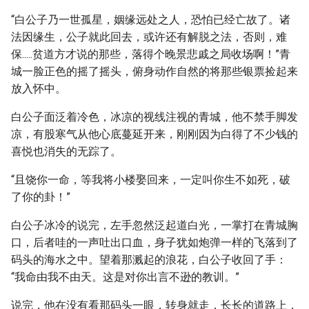
“白公子乃一世孤星，姻缘远处之人，恐怕已经亡故了。诸
法因缘生，公子就此回去，或许还有解脱之法，否则，难
保.....贫道方才说的那些，落得个晚景悲戚之局收场啊！”青
城一脸正色的摇了摇头，俯身动作自然的将那些银票捡起来
放入怀中。
白公子面泛着冷色，冰凉的视线注视的青城，他不禁手脚发
凉，有股寒气从他心底蔓延开来，刚刚因为白得了不少钱的
喜悦也消失的无踪了。
“且饶你一命，等我将小楼娶回来，一定叫你生不如死，破
了你的卦！”
白公子冰冷的说完，左手忽然泛起道白光，一掌打在青城胸
口，后者哇的一声吐出口血，身子犹如炮弹一样的飞落到了
码头的海水之中。望着那溅起的浪花，白公子收回了手：
“我命由我不由天。这是对你出言不逊的教训。”
说完，他在没有看那码头一眼，转身就走，长长的道路上，