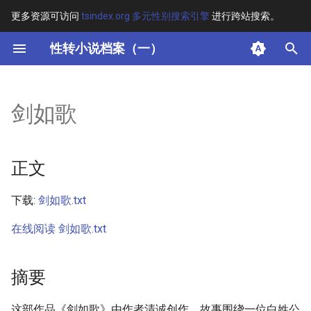
更多资源可访问
tsindex.org 多元性别搜索引擎
进行跨站搜索。
键
性转小说档案（一）
入
正文
以
剑如歌
开
摘要
始
其他信息
正文
搜
正文
索
下载:
剑如歌.txt
在线阅读 剑如歌.txt
摘要
这部作品《剑如歌》由作者清诚创作，故事围绕一位白姓公