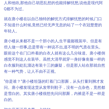
人和他吹,那他自己胡思乱想的也能排解忧愁,说他是现代阿
Q都不为过。
就在唐小楼在以自己独特的解忧方式排解忧愁的时候,门口
不知道什么时候,竟然已经无声无息的站了一个衣冠楚楚的
年轻人。
唐小楼从来都不是一个胆小的人,生平最鄙视装毕。但是有
些人做一些事,总是带有一种说不出,道不明的气质在里头。
眼前这个在门口杵着的白衣人就有这么几分味道。唐小楼倒
感觉不到这人在装毕。虽然大清早就穿一身好像丧服一样的
白衣服到处乱溜达有装十三的嫌疑，但是那人站在那就自然
有一种气势，让人不由不正视。
“你是谁？”唐小楼坦荡的盯着门口那厮，从头打量到脚才发
问。唐小楼发现这货从发带到鞋子，没有一点杂色，竟然都
是雪白的。其实唐小楼很想先问问那厮，内裤是不是一样是
白的。