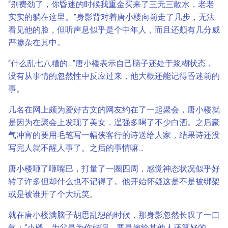
“别费劲了，你昏迷的时候我重金买来了三无三散水，老老
实实的躺在这里。”身影背对着唐小楼向前走了几步，无法
看见他的脸，但听声息似乎是个中年人，而且还颇有几分威
严掺杂在其中。
“什么乱七八糟的…”唐小楼表示自己脑子还处于浆糊状态，
没有从事情的忽然性中反应过来，他大概还能记得昏迷前的
事。
几名在网上颇为爱好古文的网友约在了一起聚会，唐小楼就
是因为在聚会上发现了美女，逞强多喝了不少白酒。之后豪
气冲宵的要用毛笔写一幅侠客行的诗送给人家，结果诗还没
写完人就不醒人事了。之后的事情嘛…
唐小楼咂了咂嘴巴，打量了一圈四周，感觉神态状况似乎好
转了许多但却什么也不记得了。他开始怀疑这是不是被绑架
或是被谁开了个大玩笑。
就在唐小楼满脑子胡思乱想的时候，那身影忽然长叹了一口
气：“小楼，为父是为你好啊，要是嫁给其他人还算好的，