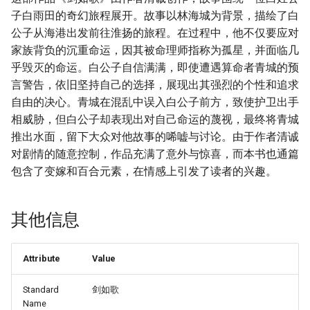
子白雨田的奇幻旅程展开。故事以林海城为背景，描绘了白
公子从海港出发前往淮扬的旅程。在过程中，他不仅要应对
家族背负的沉重命运，因其被命理师指称为孤星，并面临几
乎毁灭的命运。白公子自信满满，即使遭遇算命者青城的预
言警告，依旧坚持自己的选择，展现出其强烈的个性和追求
自由的决心。青城在混乱中误入白公子前方，致使护卫出手
相威胁，但白公子却表现出对自己命运的蔑视，最终将青城
推出水面，留下大众对他故事的唏嘘与讨论。由于作者清诚
对剧情的随意控制，作品充满了意外与惊喜，而本书也通篇
包含了变嫁和百合元素，在情感上引发了读者的兴趣。
其他信息
Attribute
Value
Standard
剑如歌
Name