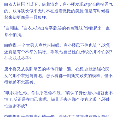
白衣人错愕了以下，借着清光，唐小楼发现这货长的挺秀气
的。双眸狭长似乎无时不在透着微微的笑意,但是有时候看
起来却更像是一只狐狸。
"白蝴蝶。"白衣人说出名字后,笑的有点玩味:"你看起来一点
都不怕我。
白蝴蝶,一个大男人竟然叫蝴蝶。唐小楼忍不住也笑了,这货
还真是有个不幸的妈呀。等等,他自己姓白,传说的那个白家?
什么花花公子?
唐小楼又从头到尾巴的将他打量一遍。心想,这就是强枪民
女的那个衣冠禽兽吧。怎么看都一副斯文败类的模样。怪不
得她爹不怎高兴。
"哦,我听过你。你似乎恶命不浅。"确认了身份,唐小楼就更不
怕了,反正是在自己家呢。绿儿还去叫那个便宜老爹了,还能
怕这厮不成?
白蝴蝶似乎是被唐小楼一句话给呛住了,笑容也有些不自然,