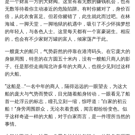
是一个财富一方的大财阀。这里有着无数的赚钱机会，也有
无数等待着你主动凑近的危险陷阱。有时你赌对了，身价百
倍，从此衣食富足。但若你赌错了，此生就此而过吧。在林
海城，一脚天堂，一脚地狱的机遇中，吸引了不少怀揣梦想
的年轻人，与各色人士。这里每天都有一个富豪诞生。相应
的，也会有不少家财万罐的富人，倾家荡产于此。
一艘庞大的船只，气势蔚然的停靠在港湾码头。在它庞大的
身躯周围，特意的在方圆五十米内，没有一艘船只商人的影
子。任是那些走南闯北许多年的大商人，也很少见到过这样
的大船。
“这船是....”一名中年的商人，隔得远远的一眼望去，为这大
船的庞大与气势而赞叹，目光随着船身转动，一眼看见了船
首一处浮云的标志，瞳孔立刻一缩，惊呼道：“白家的初云
船！”身旁周围群众，无论衣着贵贱，闻言都纷纷变色。似
乎这样奇迹一样的大船，对于白家而言，是一件理所当然的
事情。