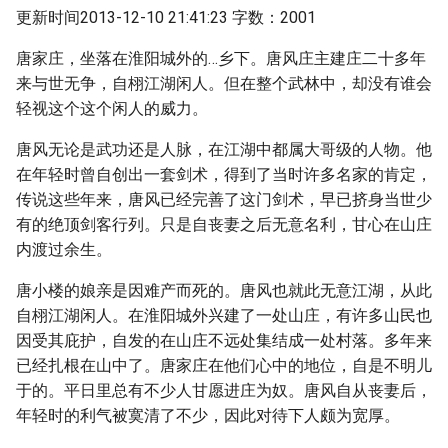
更新时间2013-12-10 21:41:23 字数：2001
唐家庄，坐落在淮阳城外的…乡下。唐风庄主建庄二十多年
来与世无争，自栩江湖闲人。但在整个武林中，却没有谁会
轻视这个这个闲人的威力。
唐风无论是武功还是人脉，在江湖中都属大哥级的人物。他
在年轻时曾自创出一套剑术，得到了当时许多名家的肯定，
传说这些年来，唐风已经完善了这门剑术，早已挤身当世少
有的绝顶剑客行列。只是自丧妻之后无意名利，甘心在山庄
内渡过余生。
唐小楼的娘亲是因难产而死的。唐风也就此无意江湖，从此
自栩江湖闲人。在淮阳城外兴建了一处山庄，有许多山民也
因受其庇护，自发的在山庄不远处集结成一处村落。多年来
已经扎根在山中了。唐家庄在他们心中的地位，自是不明儿
于的。平日里总有不少人甘愿进庄为奴。唐风自从丧妻后，
年轻时的利气被寞清了不少，因此对待下人颇为宽厚。