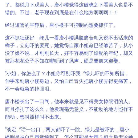
了。都说月下观美人，唐小楼觉得这破晓之下看美人也是不
错的。不过，老子现在到底是在什么地方啊啊啊！！
经过短暂的平静后，唐小楼不可抑制的想要抓狂了。
这不抓狂还好，绿儿一看唐小楼满脸痛苦却又说不出话来的
样子，立刻吓的要死，她觉得自家小姐命已经够苦了，从小
没了娘不说，才刚刚长大，好不容易到了婚配的年纪，却又
被那花花公子不知在哪听到了风声，硬是要前来迎娶。
“小姐，你怎么了？小姐你可别吓我…”绿儿吓的不知所措，
伸手来到唐小楼身边，又怕自己冒失把唐小楼弄得更痛苦，
不一会就急的掉眼泪。
唐小楼长出了一口气，他本来就是见不得美女掉眼泪的人。
而且挣扎了这么久，他发现毫无意义，不能动的地方照样不
能动，想叫照样叫不出来。
“淡定…”话一出口，两人都吓了一跳。绿儿是被吓的，唐小
楼则是被自己声音惊到了，怎么可能是女声？但之后无论她