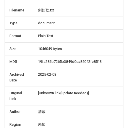
Filename
剑如歌.txt
Type
document
Format
Plain Text
Size
1046049 bytes
MD5
19fa281b7265b3849d0ca85042fe8513
Archived
2025-02-08
Date
Original
[Unknown link(update needed)]
Link
Author
清诚
Region
未知