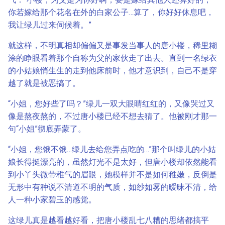
你若嫁给那个花名在外的白家公子…算了，你好好休息吧，
我让绿儿过来伺候着。”
就这样，不明真相却偏偏又是事发当事人的唐小楼，稀里糊
涂的睁眼看着那个自称为父的家伙走了出去。直到一名绿衣
的小姑娘悄生生的走到他床前时，他才意识到，自己不是穿
越了就是被恶搞了。
“小姐，您好些了吗？”绿儿一双大眼睛红红的，又像哭过又
像是熬夜熬的，不过唐小楼已经不想去猜了。他被刚才那一
句“小姐”彻底弄蒙了。
“小姐，您饿不饿…绿儿去给您弄点吃的…”那个叫绿儿的小姑
娘长得挺漂亮的，虽然灯光不是太好，但唐小楼却依然能看
到小丫头微带稚气的眉眼，她模样并不是如何稚嫩，反倒是
无形中有种说不清道不明的气质，如纱如雾的暧昧不清，给
人一种小家碧玉的感觉。
这绿儿真是越看越好看，把唐小楼乱七八糟的思绪都搞平