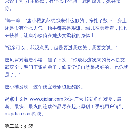
只说了句“好生歇歇，有什么不记得了就问绿儿，她会教
你。
“等一等！”唐小楼忽然想起来什么似的，挣扎了数下，身上
还是没有什么力气，抬手都甚是艰难。绿儿在旁看着，忙过
来扶着，让唐小楼倚在她少女柔软的身体上。
“招亲可以，我没意见，但是要过我这关，我要文试。”
唐风背对着唐小楼，侧了下头：“你放心这次来的莫不是文
武双全，明门正派的弟子，修养学识自然是极好的。允你就
是了。”
唐小楼发现，这个便宜老爹也挺酷的。
起点中文网 www.qidian.com 欢迎广大书友光临阅读，最
新、最快、最火的连载作品尽在起点原创！
手机用户请到
m.qidian.com阅读。
第二章：乔装