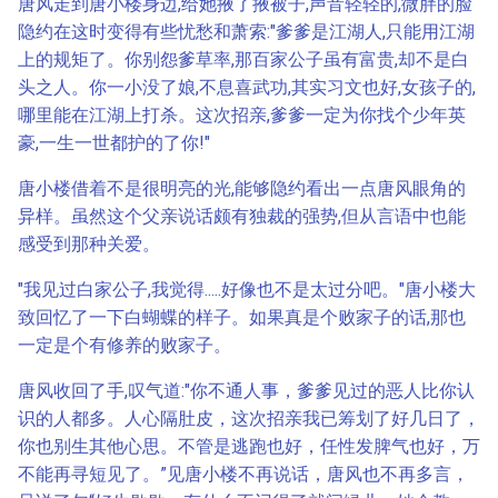
唐风走到唐小楼身边,给她掖了掖被子,声音轻轻的,微胖的脸
隐约在这时变得有些忧愁和萧索:"爹爹是江湖人,只能用江湖
上的规矩了。你别怨爹草率,那百家公子虽有富贵,却不是白
头之人。你一小没了娘,不息喜武功,其实习文也好,女孩子的,
哪里能在江湖上打杀。这次招亲,爹爹一定为你找个少年英
豪,一生一世都护的了你!"
唐小楼借着不是很明亮的光,能够隐约看出一点唐风眼角的
异样。虽然这个父亲说话颇有独裁的强势,但从言语中也能
感受到那种关爱。
"我见过白家公子,我觉得.....好像也不是太过分吧。"唐小楼大
致回忆了一下白蝴蝶的样子。如果真是个败家子的话,那也
一定是个有修养的败家子。
唐风收回了手,叹气道:"你不通人事，爹爹见过的恶人比你认
识的人都多。人心隔肚皮，这次招亲我已筹划了好几日了，
你也别生其他心思。不管是逃跑也好，任性发脾气也好，万
不能再寻短见了。”见唐小楼不再说话，唐风也不再多言，