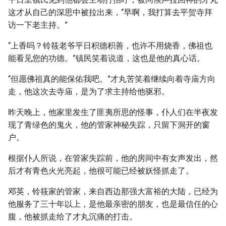
这才从自己的深思中被拉出来，“早啊，我打算去平贺寺拜
访一下老主持。”
“上香吗？铃筱老爷平日积德积善，也许不用烧香，佛祖也
能看见您的功德。”镇民笑着说道，这也是他的真心话。
“但愿佛祖真的能保佑我吧。”才丸苦笑着继续向着寺庙方向
走，他这次去寺庙，是为了求主持给他驱邪。
昨天晚上，他家里发生了匪夷所思的怪事，仆人们在半夜发
现了青绿色的鬼火，他的管家神秘失踪，只留下洞开的窗
户。
根据仆人所说，在管家失踪前，他的房间中有女声发出，然
后才有青色火光亮起，他很可能已经被妖怪抓走了。
邓英，铃筱家的管家，来自西边那强大富裕的大陆，已经为
他服务了三十年以上，是他最亲密的朋友，也是最信任的心
腹，他被抓走给了才丸沉痛的打击。