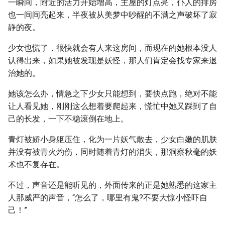
一瞬间，附近的活力开始增高，主屋的灯点亮，仆人的排房
也一间间亮起来，半夜被从美梦中吵醒的不满之声破坏了寂
静的夜。
少女也慌了，很快就会有人来这房间，而现在的她根本没人
认得出来，如果她被发现是妖怪，那人们肯定会找专家来退
治她的。
她该怎么办，情急之下少女只能想到，要快点跑，绝对不能
让人看见她，刚刚这么想着要爬起来，慌忙中她又踩到了自
己的长发，一下不稳滚倒在地上。
青灯被娇小身躯压住，化为一片妖气散去，少女白嫩的肌肤
并没有被青火灼伤，同时随着青灯的消失，那洞察秋毫的妖
术也不复存在。
不过，声音还是能听见的，外面传来的正是她熟悉的这家主
人那威严的声音，“怎么了，哪里有鬼?不要大惊小怪吓自
己！”