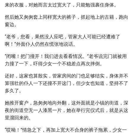
来的衣服，对她而言太过宽大了，只能勉强裹住身体。
然后她又匆匆套上同样宽大的裤子，抓起地上的古籍，跑向
窗边。
“老爷，您看，果然没人应吧，管家大人可能已经遭难了
啊！”外面仆人仍然在慌张地说话。
“闭嘴！把门撞开！我们进去看看情况。”老爷说完门就被用
力撞了一下，吓得少女一个不稳差点再次摔倒。
还好，这家也算殷实，管家房间的门也足够结实，身体并不
算强壮的仆人一下还撞不开这门，但少女也知道，坚持不了
多久了。
她推开窗户，急匆匆地向外翻，这外面就是小镇的街道，深
夜的街道空无一人漆黑一片，她在举行完仪式后，就是从这
里溜回来的。
“哎呦！”情急之下，再加上宽大不合身的裤子拖累，少女一