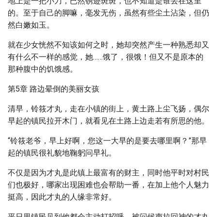
地上是一把小刀，已然锈迹斑斑，也不知道是谁丢在这里
的。至于自己的脚嘛，毫发无伤，虽然有些尘土沾染，但仍
然白嫩如玉。
就在少女恍然不知该如何之时，她却突然产生一种熟悉却又
有什么不一样的感觉，她……饿了，很饿！但又不是原本的
那种腹中的饥饿感。
第5章 路边晕倒的美丽女孩
清早，铃筱才丸，走在小镇的街上，黄土路上尘飞扬，偶尔
早起的镇民拉开木门，就看见在土路上边走若有所思的他。
“铃筱老爷，早上好啊，您这一大早的是要去哪里啊？”那早
起的镇民很礼貌地鞠躬问早礼。
不仅是因为才丸是此镇上最富有的财主，同时他平时对村民
们也极好，哪家出现困难也会帮助一番，在加上他个人魅力
挺高，因此才丸的人缘非常好。
平日里镇民见到他都会主动打招呼，被问候声拉回神的才丸