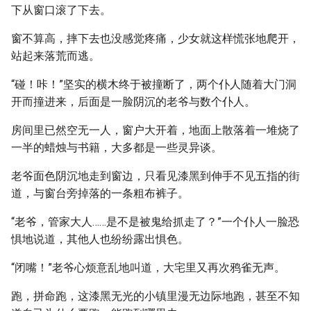
下从窗口滚了下去。
窗不算高，摔下去也没感觉疼痛，少女就这样慌张地爬开，
站起来落荒而逃。
“碰！咔！”坚实的横木终于被撞断了，两个仆人随着大门洞
开而撞进来，后面是一脸阴沉的老爷与数个仆人。
房间里已然空无一人，窗户大开着，地面上散落着一堆烧了
一半的蜡烛与书籍，大多都是一些灵异谈。
老爷面色阴沉地走到窗边，只看见漆黑到伸手不见五指的街
道，与窗台旁掉落的一条粗布裤子。
“老爷，管家大人……是不是被鬼给抓走了？”一个仆人一脸恐
惧地说道，其他人也纷纷露出惧色。
“闭嘴！”老爷心烦意乱地叫道，大宅里又再次鸦雀无声。
跑，拼命跑，这漆黑无光的小镇里漫无边际地跑，甚至不知