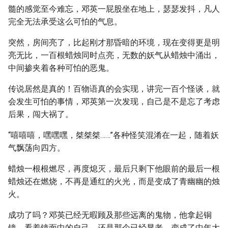
髓的感觉至今难忘，邓英一屁股坐在地上，瑟瑟发抖，凡人
完全无法承受这么可怕的气息。
突然，房间亮了，比起刚才那昏暗的环境，现在变得更是明
亮无比，一百根蜡烛同时点亮，无数的妖气从蜡烛中涌出，
中间掺夹着各种可怕的恶鬼。
传说居然是真的！百物语真的会实现，讲完一百个怪谈，就
会发生可怕的事情，邓英第一次发现，自己是不是忘了考虑
后果，闯大祸了。
“嘻嘻嘻，嘿嘿嘿，桀桀桀……”各种怪笑混淆在一起，随着妖
气飘荡向四方。
蜡烛一根根燃尽，再度熄灭，最后只剩下他眼前的最后一根
蜡烛还在燃烧，不再是通红的火光，而是变成了青幽幽的烛
火。
成功了吗？邓英已经无暇顾及那些远离的鬼物，他拿起铜
镜，看着镜面中的自己。还是那个已经显老，变成了中年大