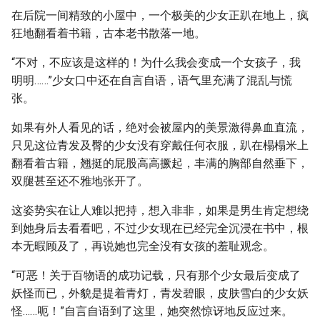
在后院一间精致的小屋中，一个极美的少女正趴在地上，疯
狂地翻看着书籍，古本老书散落一地。
“不对，不应该是这样的！为什么我会变成一个女孩子，我
明明……”少女口中还在自言自语，语气里充满了混乱与慌
张。
如果有外人看见的话，绝对会被屋内的美景激得鼻血直流，
只见这位青发及臀的少女没有穿戴任何衣服，趴在榻榻米上
翻看着古籍，翘挺的屁股高高撅起，丰满的胸部自然垂下，
双腿甚至还不雅地张开了。
这姿势实在让人难以把持，想入非非，如果是男生肯定想绕
到她身后去看看吧，不过少女现在已经完全沉浸在书中，根
本无暇顾及了，再说她也完全没有女孩的羞耻观念。
“可恶！关于百物语的成功记载，只有那个少女最后变成了
妖怪而已，外貌是提着青灯，青发碧眼，皮肤雪白的少女妖
怪……呃！”自言自语到了这里，她突然惊讶地反应过来。