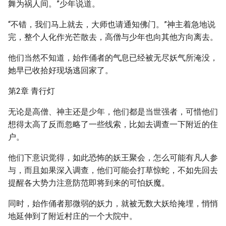
舞为祸人间。”少年说道。
“不错，我们马上就去，大师也请通知佛门。”神主着急地说
完，整个人化作光芒散去，高僧与少年也向其他方向离去。
他们当然不知道，始作俑者的气息已经被无尽妖气所淹没，
她早已收拾好现场逃回家了。
第2章 青行灯
无论是高僧、神主还是少年，他们都是当世强者，可惜他们
想得太高了反而忽略了一些线索，比如去调查一下附近的住
户。
他们下意识觉得，如此恐怖的妖王聚会，怎么可能有凡人参
与，而且如果深入调查，他们可能会打草惊蛇，不如先回去
提醒各大势力注意防范即将到来的可怕妖魔。
同时，始作俑者那微弱的妖力，就被无数大妖给掩埋，悄悄
地延伸到了附近村庄的一个大院中。