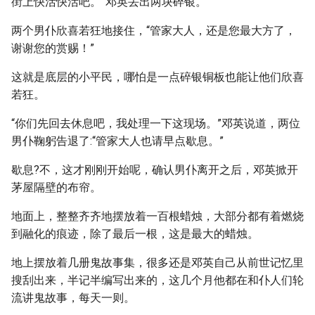
街上快活快活吧。”邓英丢出两块碎银。
两个男仆欣喜若狂地接住，“管家大人，还是您最大方了，
谢谢您的赏赐！”
这就是底层的小平民，哪怕是一点碎银铜板也能让他们欣喜
若狂。
“你们先回去休息吧，我处理一下这现场。”邓英说道，两位
男仆鞠躬告退了:“管家大人也请早点歇息。”
歇息?不，这才刚刚开始呢，确认男仆离开之后，邓英掀开
茅屋隔壁的布帘。
地面上，整整齐齐地摆放着一百根蜡烛，大部分都有着燃烧
到融化的痕迹，除了最后一根，这是最大的蜡烛。
地上摆放着几册鬼故事集，很多还是邓英自己从前世记忆里
搜刮出来，半记半编写出来的，这几个月他都在和仆人们轮
流讲鬼故事，每天一则。