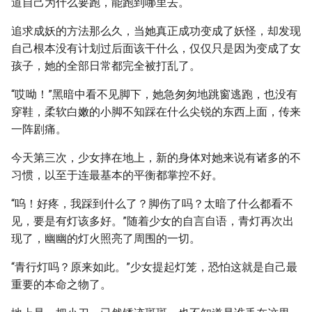
道自己为什么要跑，能跑到哪里去。
追求成妖的方法那么久，当她真正成功变成了妖怪，却发现
自己根本没有计划过后面该干什么，仅仅只是因为变成了女
孩子，她的全部日常都完全被打乱了。
“哎呦！”黑暗中看不见脚下，她急匆匆地跳窗逃跑，也没有
穿鞋，柔软白嫩的小脚不知踩在什么尖锐的东西上面，传来
一阵剧痛。
今天第三次，少女摔在地上，新的身体对她来说有诸多的不
习惯，以至于连最基本的平衡都掌控不好。
“呜！好疼，我踩到什么了？脚伤了吗？太暗了什么都看不
见，要是有灯该多好。”随着少女的自言自语，青灯再次出
现了，幽幽的灯火照亮了周围的一切。
“青行灯吗？原来如此。”少女提起灯笼，恐怕这就是自己最
重要的本命之物了。