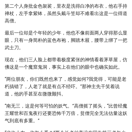
第二个人身批金色袈裟，里衣是洗得白净的布衣，他右手持
禅杖，左手拿紫钵，虽然头戴斗笠却不难看出这是一位得道
高僧。
最后一位却是个年轻的少年，他也不像前面两人穿得那么显
眼，只有一身简朴的蓝色布袍，脚踏木屐，腰带上绑了一把
武士刀。
现在，他们三人脸上都带着极度紧张的神情看着茅草屋，仿
佛这是一个魔窟鬼洞，事实上在他们的眼中也确实如此。
“两位朋友，你们既然也来了，感觉如何?我觉得，可能是老
朽搞错了，人老了就是有点不经吓。”那神主先干笑着说
道，他的手甚至在微微颤抖。
“南无三，这是何等可怕的妖气。”高僧摇了摇头，“比曾经魔
王耀世和百鬼夜行还要恐怖千万倍，贫僧完全无法估量这妖
气到底有多重。”