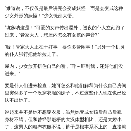
“难道说，不仅仅是最后讲完会变成妖怪，而是会变成这种
少女外形的妖怪！”少女恍然大悟。
“坑爹呐这是！”可爱的女声传出屋外，巡夜的仆人立刻跑了
过来，“管家大人，您屋内怎么有女孩的声音?”
“嘘！管家大人正在干好事，要你多管闲事！”另外一个机灵
的仆人强行把他给拉走了。
屋内，少女放开捂住自己的嘴，“呼～吓到我，还好他们没
进来。”
要是仆人们进来检查，她可怎么和他们解释为什么自己房间
里突然多了一个没穿衣服的妹子，不过这些仆人现在也已经
认不出她了。
说起来并不是她不想穿衣服，虽然她变成女孩后前凸后翘，
身材不错，但和曾经那魁梧的大汉体型相比，还是太娇小
了，这男人的粗布衣服不说，裤子是根本系不上的，直接就