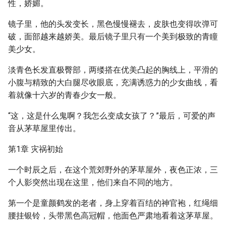
性，娇媚。
镜子里，他的头发变长，黑色慢慢褪去，皮肤也变得吹弹可
破，面部越来越娇美。最后镜子里只有一个美到极致的青瞳
美少女。
淡青色长发直极臀部，两缕搭在优美凸起的胸线上，平滑的
小腹与精致的大白腿尽收眼底，充满诱惑力的少女曲线，看
着就像十六岁的青春少女一般。
“这，这是什么鬼啊？我怎么变成女孩了？”最后，可爱的声
音从茅草屋里传出。
第1章 灾祸初始
一个时辰之后，在这个荒郊野外的茅草屋外，夜色正浓，三
个人影突然出现在这里，他们来自不同的地方。
第一个是童颜鹤发的老者，身上穿着百结的神官袍，红绳细
腰挂银铃，头带黑色高冠帽，他面色严肃地看着这茅草屋。