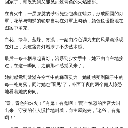
回家了，却没想到又能见到这青色的火焰燃起。
在青火中，一层朦胧的砂纸凭空包裹住蜡烛，形成圆圆的灯
罩，花草与蝴蝶的轮廓自动在灯罩上勾勒，颜色也慢慢地在
图案中填充。
白花、绿草、蓝蝶、青溪，一副由冷色调为主的风景画浮现
在灯上，为这盏青灯增添了不少艺术感。
最后一条长柄吊起青灯，沿系到少女手中，她不由自主地接
过，在这一瞬间，之前那种感觉又来了。
她能感觉到散溢在空气中的稀薄灵力，她能感受到院子中的
每一处角落，同时她也“看见”了，外面守夜的两个佣人惊恐
地看着她的房间。
“青，青色的烛火！”“有鬼！有鬼啊！”两个惊恐的声音大叫
出来，守夜的仆人慌忙地叫着，向主屋跑去，“老爷，有鬼
啊！”