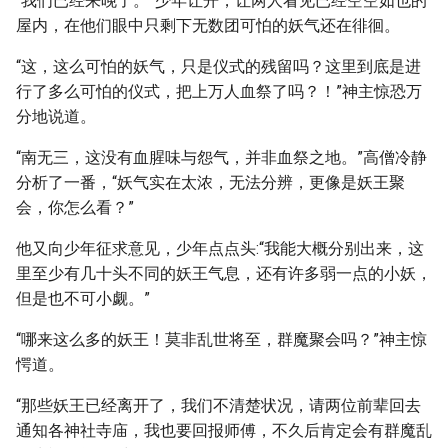
“我们已经来晚了。”少年让开，让两人看见已经空空如也的
屋内，在他们眼中只剩下无数团可怕的妖气还在徘徊。
“这，这么可怕的妖气，只是仪式的残留吗？这里到底是进
行了多么可怕的仪式，把上万人血祭了吗？！”神主惊恐万
分地说道。
“南无三，这没有血腥味与怨气，并非血祭之地。”高僧冷静
分析了一番，“妖气实在太浓，无法分辨，更像是妖王聚
会，你怎么看？”
他又向少年征求意见，少年点点头:“我能大概分别出来，这
里至少有几十头不同的妖王气息，还有许多弱一点的小妖，
但是也不可小觑。”
“哪来这么多的妖王！莫非乱世将至，群魔聚会吗？”神主惊
愕道。
“那些妖王已经离开了，我们不清楚状况，请两位前辈回去
通知各神社寺庙，我也要回报师傅，不久后肯定会有群魔乱