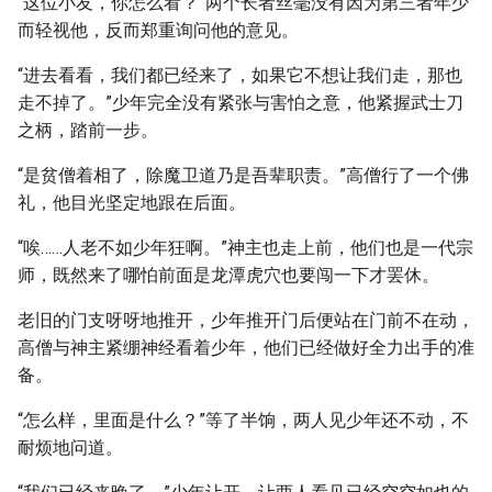
“这位小友，你怎么看？”两个长者丝毫没有因为第三者年少
而轻视他，反而郑重询问他的意见。
“进去看看，我们都已经来了，如果它不想让我们走，那也
走不掉了。”少年完全没有紧张与害怕之意，他紧握武士刀
之柄，踏前一步。
“是贫僧着相了，除魔卫道乃是吾辈职责。”高僧行了一个佛
礼，他目光坚定地跟在后面。
“唉……人老不如少年狂啊。”神主也走上前，他们也是一代宗
师，既然来了哪怕前面是龙潭虎穴也要闯一下才罢休。
老旧的门支呀呀地推开，少年推开门后便站在门前不在动，
高僧与神主紧绷神经看着少年，他们已经做好全力出手的准
备。
“怎么样，里面是什么？”等了半饷，两人见少年还不动，不
耐烦地问道。