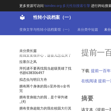
死亡传说1003
更多资源可访问
tsindex.org 多元性别搜索引擎
进行跨站搜
才不是小狼狗的盘中餐⊙梦里什么
都有zz
性转小说档案（一）
才不要做你老婆呢⊙苏苏捏⊙未完
才不要被攻略[更新时间_2021-5-
变身文学与性转小说档案馆（一）
未分类中短篇
未分
26]
扬起反旗吧！奴隶少女们！#死神
萝莉#共747章提取群168217716
把灵魂出卖给路西法大人吧_全本
提前一
未分类长篇
抢我女友很开心，这会儿怎么哭了
拉塞尔之风
拜托请不要再找我当超级英雄了找
下载:
提前一百年登
书群638306497
拟态虫与明日方舟
在线阅读 提前一百
拥有两个身体的我⊙至外传⊙全书
完
摘要
拥有变身能力的我，是个审判者
_(4)
拥有变身超能力的我在校园大行其
该文本《提前一