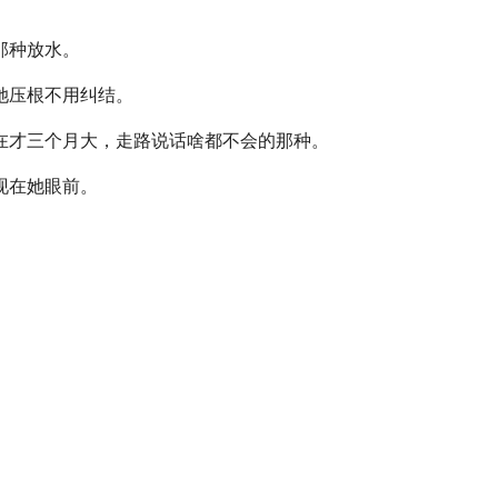
那种放水。
她压根不用纠结。
在才三个月大，走路说话啥都不会的那种。
现在她眼前。
】
】