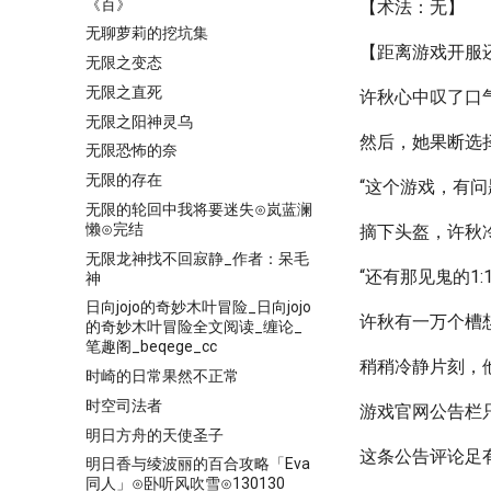
《百》
【术法：无】
无聊萝莉的挖坑集
【距离游戏开服还
无限之变态
无限之直死
许秋心中叹了口
无限之阳神灵乌
然后，她果断选
无限恐怖的奈
无限的存在
“这个游戏，有问
无限的轮回中我将要迷失⊙岚蓝澜
懒⊙完结
摘下头盔，许秋
无限龙神找不回寂静_作者：呆毛
“还有那见鬼的1
神
日向jojo的奇妙木叶冒险_日向jojo
许秋有一万个槽
的奇妙木叶冒险全文阅读_缠论_
笔趣阁_beqege_cc
稍稍冷静片刻，
时崎的日常果然不正常
时空司法者
游戏官网公告栏
明日方舟的天使圣子
这条公告评论足
明日香与绫波丽的百合攻略「Eva
同人」⊙卧听风吹雪⊙130130