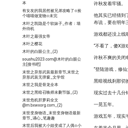
本
许秋发着牢骚。
有女友的我居然被兄弟攻略了⊙捡
他其实已经猜到
个喵喵做宠物⊙未完
布说，要在明年
木叶之凯隐是个软妹子_作者：墙
外待机
游戏都还没上线
木叶之最强女帝
木叶之樱花
“不看了，傻X游
木叶的白眼公主_(2)
许秋不爽的关闭
soushu2023.com@木叶的白眼公
主[搜书吧]
“登陆游戏，修仙
末世之异形武装最新章节,末世之
异形武装无弹窗_文学馆
黑暗视线刹那切
末世之我是骨龙全本
末世之黑暗召唤师未删节版_(2)
现实过去十几分
末世危机肝萝莉全文
一晃五年。
@m.bxwxorg.com_(2)
末世变身物语_末世变身物语最新
游戏五年，现实
章节_诵心_笔趣趣
末世后我被大小姐变成了人偶⊙小
在着半个月里，