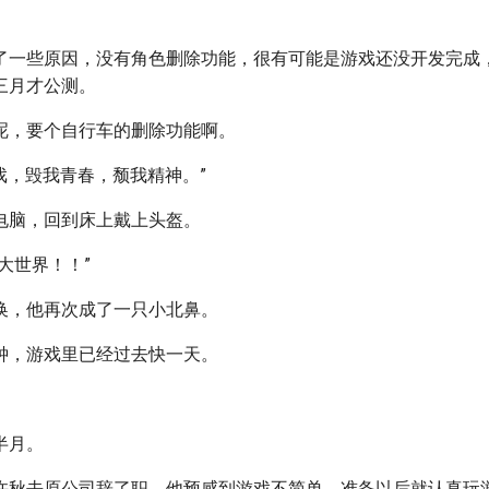
了一些原因，没有角色删除功能，很有可能是游戏还没开发完成
三月才公测。
呢，要个自行车的删除功能啊。
戏，毁我青春，颓我精神。”
电脑，回到床上戴上头盔。
大世界！！”
换，他再次成了一只小北鼻。
钟，游戏里已经过去快一天。
半月。
许秋去原公司辞了职，他预感到游戏不简单，准备以后就认真玩