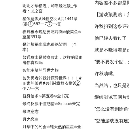
内容差不多都是
明明才华横溢，却靠脸吃饭_作
者：龙之宫
【游戏预测贴：
星体意识#风翎空羽#共1441章
(群①682一7⑦一榴)
许秋扫到这条评
春野樱今晚想要吃烤肉⊙酸菜鱼⊙
至第391章
他已经去看过了
是红颜祸水我也很绝望啊_（全
就是不晓得着是
本）
普通攻击是替身攻击，这样的吸血
“要不要发个贴，
鬼你喜欢吗
智能主脑的异世之旅
许秋啧嘴。
曾为勇者的我讨厌异世界！！！#
咱家的某狸#共184章群衣榴8②
当然咯，也只是
伊77一六
替身信条⊙第五卷⊙全书完
继续浏览官网片
最终反派不懂感情⊙Sinica⊙未完
“怎么没有删除角
最终意志
月之恋曲
“登陆游戏没有
月华下的约会⊙纯天然的星星⊙全