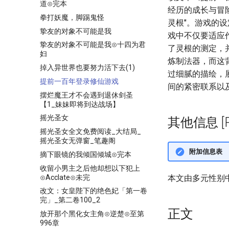
道⊙完本
经历的成长与冒
拳打妖魔，脚踢鬼怪
灵根"。游戏的设
挚友的对象不可能是我
戏中不仅要适应
挚友的对象不可能是我⊙十四为君
了灵根的测定，
妇
炼制法器，而这
掉入异世界也要努力活下去(1)
过细腻的描绘，
提前一百年登录修仙游戏
间的紧密联系以
摆烂魔王才不会遇到退休剑圣
【1_妹妹即将到达战场】
摇光圣女
其他信息 [Pro
摇光圣女全文免费阅读_大结局_
摇光圣女无弹窗_笔趣阁
附加信息表
摘下眼镜的我倾国倾城⊙完本
收留小男主之后他却想以下犯上
⊙Acclate⊙未完
本文由多元性别
改文：女皇陛下的绝色妃「第一卷
完」_第二卷100_2
正文
放开那个黑化女主角⊙逆楚⊙至第
996章