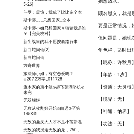
她想放水。
5-26]
斗罗：震惊，我成了比比东全本
顾名思义，就是
斯卡蒂___只想回家_全本
要是正常情况，
斯卡蒂小姐只想回家￥猜猜我是谁
￥【完美校对】
但问题是，她现
新生战皇的我不愿按套路行事
新白蛇问仙(2)
角色栏，适时出
新白蛇问仙
【昵称：许秋月
方舟世界
旅法师小姐，有空恋爱吗？
【年龄：1岁】
⊙207.2万字_011728
【资质：天灵根
旗木家的束小姐⊙起飞芜湖坠机⊙
未完
【境界：无】
无双舰姬
无敌从收割姬开始⊙白迟⊙至第
【神通：纳界】
1453章
无敌的圣灵大人才不是小萌新哒
【功法：无】
无敌的我拐走无敌的龙，750，