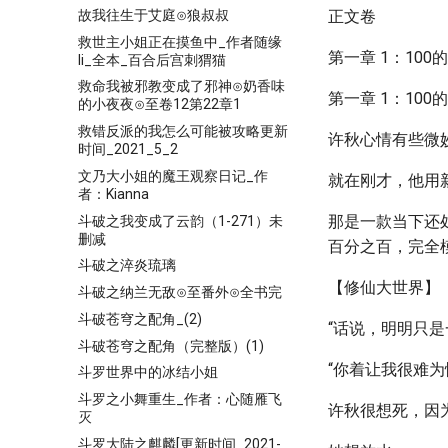
故我往生于艾庭⊙狼叔叔
正文卷
救世主小姐正在摸鱼中_作者随缘
第一章 1：100
li_全本_百合后宫刺猬猫
救命我被邪教变成了邪神⊙奶香味
第一章 1：100
的小夜夜⊙至卷12第22章1
救错反派的我怎么可能被攻略更新
许秋心情有些微
时间_2021_5_2
文乃大小姐的魔王观察日记_作
就在刚才，他用
者：Kianna
那是一款当下还
斗破之我变成了云韵（1-271）未
删减
百分之百，完全
斗破之淬炎琉璃
【修仙大世界】
斗破之纳兰无敌⊙至番外⊙全书完
斗破苍穹之配角_(2)
“话说，明明只
斗破苍穹之配角（完整版）(1)
“你着让我很难为
斗罗世界中的冰结小姐
斗罗之小舞重生_作者：心随雁飞
许秋很想死，因
灭
斗罗大陆之麒麟[更新时间_2021-