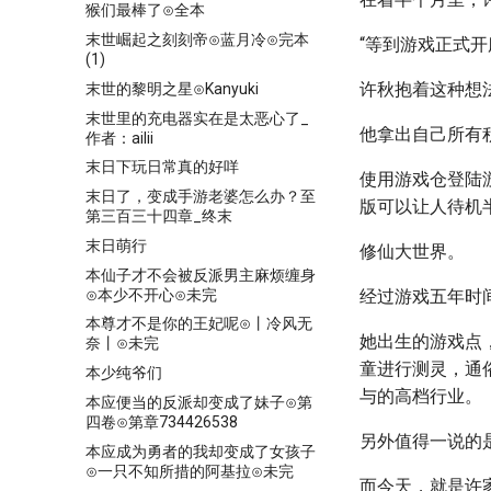
猴们最棒了⊙全本
末世崛起之刻刻帝⊙蓝月冷⊙完本
“等到游戏正式
(1)
许秋抱着这种想
末世的黎明之星⊙Kanyuki
末世里的充电器实在是太恶心了_
他拿出自己所有
作者：ailii
末日下玩日常真的好咩
使用游戏仓登陆
末日了，变成手游老婆怎么办？至
版可以让人待机
第三百三十四章_终末
末日萌行
修仙大世界。
本仙子才不会被反派男主麻烦缠身
⊙本少不开心⊙未完
经过游戏五年时
本尊才不是你的王妃呢⊙丨冷风无
她出生的游戏点
奈丨⊙未完
童进行测灵，通
本少纯爷们
与的高档行业。
本应便当的反派却变成了妹子⊙第
四卷⊙第章734426538
另外值得一说的
本应成为勇者的我却变成了女孩子
⊙一只不知所措的阿基拉⊙未完
而今天，就是许