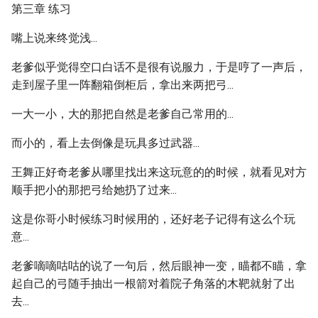
第三章 练习
嘴上说来终觉浅...
老爹似乎觉得空口白话不是很有说服力，于是哼了一声后，
走到屋子里一阵翻箱倒柜后，拿出来两把弓...
一大一小，大的那把自然是老爹自己常用的...
而小的，看上去倒像是玩具多过武器...
王舞正好奇老爹从哪里找出来这玩意的的时候，就看见对方
顺手把小的那把弓给她扔了过来...
这是你哥小时候练习时候用的，还好老子记得有这么个玩
意...
老爹嘀嘀咕咕的说了一句后，然后眼神一变，瞄都不瞄，拿
起自己的弓随手抽出一根箭对着院子角落的木靶就射了出
去...