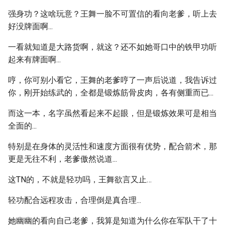
强身功？这啥玩意？王舞一脸不可置信的看向老爹，听上去
好没牌面啊...
一看就知道是大路货啊，就这？还不如她哥口中的铁甲功听
起来有牌面啊...
哼，你可别小看它，王舞的老爹哼了一声后说道，我告诉过
你，刚开始练武的，全都是锻炼筋骨皮肉，各有侧重而已...
而这一本，名字虽然看起来不起眼，但是锻炼效果可是相当
全面的...
特别是在身体的灵活性和速度方面很有优势，配合箭术，那
更是无往不利，老爹傲然说道...
这TN的，不就是轻功吗，王舞欲言又止…
轻功配合远程攻击，合理倒是真合理...
她幽幽的看向自己老爹，我算是知道为什么你在军队干了十