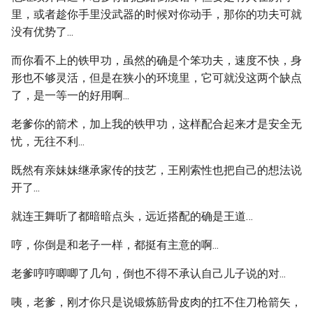
里，或者趁你手里没武器的时候对你动手，那你的功夫可就
没有优势了...
而你看不上的铁甲功，虽然的确是个笨功夫，速度不快，身
形也不够灵活，但是在狭小的环境里，它可就没这两个缺点
了，是一等一的好用啊...
老爹你的箭术，加上我的铁甲功，这样配合起来才是安全无
忧，无往不利...
既然有亲妹妹继承家传的技艺，王刚索性也把自己的想法说
开了...
就连王舞听了都暗暗点头，远近搭配的确是王道…
哼，你倒是和老子一样，都挺有主意的啊...
老爹哼哼唧唧了几句，倒也不得不承认自己儿子说的对...
咦，老爹，刚才你只是说锻炼筋骨皮肉的扛不住刀枪箭矢，