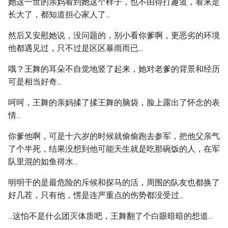
她这一世的亲妈看到她这个样子，也不由得打趣道，看来是
长大了，都知道担心家人了...
然后又安慰她说，没问题的，别小看你爹啊，更恶劣的环境
他都遇见过，只不过是区区暴雨而已...
哦？王舞的耳朵不自觉地竖了起来，她对老爹的背景和经历
可是相当好奇...
呵呵，王舞的亲妈揉了揉王舞的脑袋，脸上露出了怀念的表
情...
你爹他啊，可是十六岁的时候就偷偷跑去参军，把他父亲气
了个半死，结果没想到他可能天生就是吃那碗饭的人，在军
队里混的如鱼得水...
明明干的是最危险的斥候和探马的活，周围的队友也都换了
好几茬，只有他，愣是连严重点的伤势都没受过...
...这怕不是什么团灭体质吧，王舞翻了个白眼暗暗的想道...