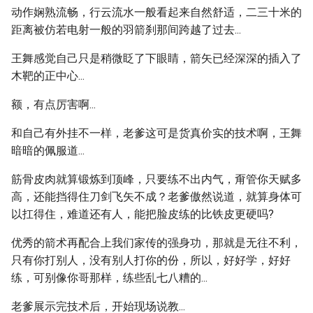
动作娴熟流畅，行云流水一般看起来自然舒适，二三十米的
距离被仿若电射一般的羽箭刹那间跨越了过去...
王舞感觉自己只是稍微眨了下眼睛，箭矢已经深深的插入了
木靶的正中心...
额，有点厉害啊...
和自己有外挂不一样，老爹这可是货真价实的技术啊，王舞
暗暗的佩服道...
筋骨皮肉就算锻炼到顶峰，只要练不出内气，甭管你天赋多
高，还能挡得住刀剑飞矢不成？老爹傲然说道，就算身体可
以扛得住，难道还有人，能把脸皮练的比铁皮更硬吗?
优秀的箭术再配合上我们家传的强身功，那就是无往不利，
只有你打别人，没有别人打你的份，所以，好好学，好好
练，可别像你哥那样，练些乱七八糟的...
老爹展示完技术后，开始现场说教...