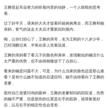
王舞竖起耳朵努力的听着内里的动静，一个人暗暗的思考
着...
过了好半天，请来的大夫才提着药箱匆匆离去，而王舞和她
亲妈，客气的送走大夫后才重新回到屋内...
呦，让你们担心了，王舞的亲哥，名为王刚的十八岁少年，
已经清醒过来，半靠在床上笑着说道...
王舞的亲妈看了看儿子的脸色和身体，发现貌似的确没什么
太严重的伤势，也不由得稍微放下了点担心...
看来的确是问题不大，可是，为什么当家的脸色还是那么难
看？是有什么她不知道的后遗症吗，她不由得看向了王舞的
老爹...
面对自己老婆问询的眼神，王舞的老爹郁闷的回应道，伤势
的确不严重，但是损伤的位置是右手的筋脉，就算恢复好
后，以后右手的稳定性也会变差...