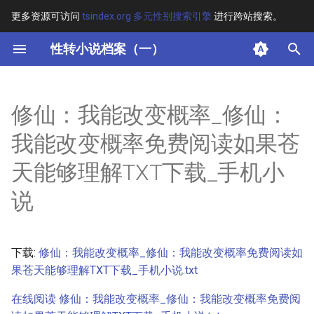
更多资源可访问
tsindex.org 多元性别搜索引擎
进行跨站搜索。
键
性转小说档案（一）
入
摘要
以
修仙：我能改变概率_修仙：
开
其他信息 [Processed Page
我能改变概率免费阅读如果苍
Metadata]
始
天能够理解TXT下载_手机小
搜
正文
说
索
下载:
修仙：我能改变概率_修仙：我能改变概率免费阅读如
果苍天能够理解TXT下载_手机小说.txt
在线阅读 修仙：我能改变概率_修仙：我能改变概率免费阅