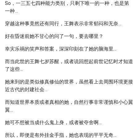
So，一三五七四种能力类别，只剩下唯一的一种，也是第
一种…
穿越这种事竟然还有同行，王舞表示非常郁闷和无奈…
好在昏迷前她不甘心的问了一句，要去哪里？
幸灾乐祸的笑声和答案，深深印刻在了她的脑海里…
而当此世的王舞七岁苏醒，或者说回想起前世记忆时才知道
了这些…
她来到的是类似修真修仙的世界，虽然看上去周围环境更接
近古代的封建社会…
而知道世界本质或者真相的她，自然行事非常谨慎和小心翼
翼…
她可不想被当成什么鬼上身，或者被夺舍啊…
所以，即便是有外挂金手指，她也表现的平平无奇…