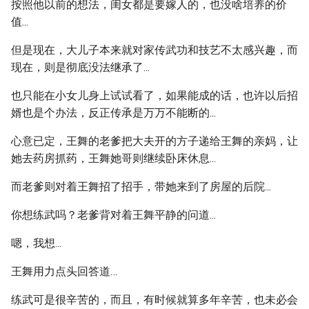
按照他以前的想法，闺女都是要嫁人的，也没啥培养的价
值...
但是现在，大儿子本来就对家传武功和技艺不太感兴趣，而
现在，则是彻底没法继承了...
也只能在小女儿身上试试看了，如果能成的话，也许以后招
婿也是个办法，反正传承是万万不能断的...
心意已定，王舞的老爹把大夫开的方子递给王舞的亲妈，让
她去药房抓药，王舞她哥则继续卧床休息...
而老爹则对着王舞招了招手，带她来到了房屋的后院...
你想练武吗？老爹背对着王舞平静的问道...
嗯，我想...
王舞用力点头回答道…
练武可是很辛苦的，而且，有时候就算多年辛苦，也未必会