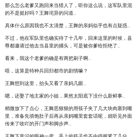
那么怎么老爹又跑回来当猎人了，听你这么说，这军队里混
的不是挺好吗？王舞诧异的问道...
具体什么原因我也不太清楚，王舞的亲妈似乎也有点疑惑...
不过，他在军队里也确实待了十几年，回来这里的时候，县
尊都邀请过他去当县里的捕头，可是被你爹给拒绝了...
看来，我这个老爹的确是有两把刷子啊...
唔，这算是特种兵回归都市的剧情嘛？
王舞想到这里，抬头又看了亲妈几眼…
嗯，还娶了地主家的小姐，果然太阳底下没什么新鲜事...
稍微放下了点心，王舞恶狠狠的用筷子夹了几大块肉塞到嘴
里，准备先填饱肚子后再从亲妈嘴里套套话呢，就听见外面
传来了吱吖的开门声和脚步声...
王舞下意识的眼神一变，手上的筷子也不由得握紧了几分...