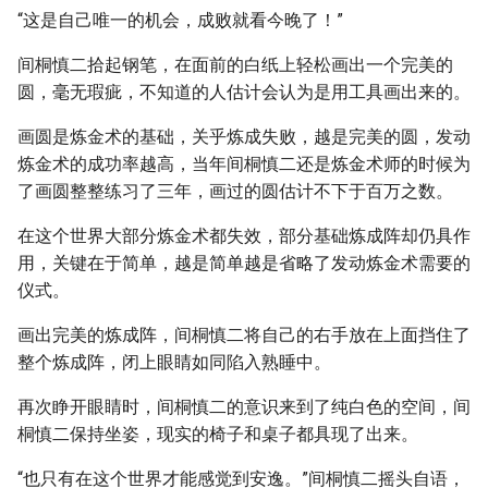
“这是自己唯一的机会，成败就看今晚了！”
间桐慎二拾起钢笔，在面前的白纸上轻松画出一个完美的
圆，毫无瑕疵，不知道的人估计会认为是用工具画出来的。
画圆是炼金术的基础，关乎炼成失败，越是完美的圆，发动
炼金术的成功率越高，当年间桐慎二还是炼金术师的时候为
了画圆整整练习了三年，画过的圆估计不下于百万之数。
在这个世界大部分炼金术都失效，部分基础炼成阵却仍具作
用，关键在于简单，越是简单越是省略了发动炼金术需要的
仪式。
画出完美的炼成阵，间桐慎二将自己的右手放在上面挡住了
整个炼成阵，闭上眼睛如同陷入熟睡中。
再次睁开眼睛时，间桐慎二的意识来到了纯白色的空间，间
桐慎二保持坐姿，现实的椅子和桌子都具现了出来。
“也只有在这个世界才能感觉到安逸。”间桐慎二摇头自语，