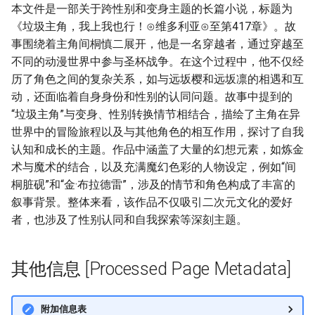
本文件是一部关于跨性别和变身主题的长篇小说，标题为
《垃圾主角，我上我也行！⊙维多利亚⊙至第417章》。故
事围绕着主角间桐慎二展开，他是一名穿越者，通过穿越至
不同的动漫世界中参与圣杯战争。在这个过程中，他不仅经
历了角色之间的复杂关系，如与远坂樱和远坂凛的相遇和互
动，还面临着自身身份和性别的认同问题。故事中提到的
“垃圾主角”与变身、性别转换情节相结合，描绘了主角在异
世界中的冒险旅程以及与其他角色的相互作用，探讨了自我
认知和成长的主题。作品中涵盖了大量的幻想元素，如炼金
术与魔术的结合，以及充满魔幻色彩的人物设定，例如“间
桐脏砚”和“金·布拉德雷”，涉及的情节和角色构成了丰富的
叙事背景。整体来看，该作品不仅吸引二次元文化的爱好
者，也涉及了性别认同和自我探索等深刻主题。
其他信息 [Processed Page Metadata]
附加信息表