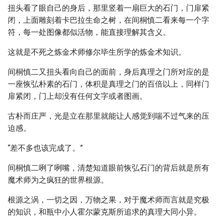
扭头看了眼自己的身后，那里竖着一扇巨大的石门，门扉紧
闭，上面雕刻着卡巴拉生命之树，在间桐慎二看来每一个字
符，每一处图像都似活物，能直接理解其含义。
这就是不死之炼金术师修尔毕生所学的炼金术知识。
间桐慎二又扭头看向自己的面前，身后真理之门所对应的是
一座恢弘朴素的石门，体积是真理之门的百倍以上，同样门
扉紧闭，门上却没有任何文字或者图画。
古朴而庄严，光是立在那里就能让人感觉到喘不过气来的压
迫感。
“差不多也该完成了。”
间桐慎二咧了咧嘴，清楚知道眼前恢弘石门的背后就是所有
魔术师为之疯狂的世界根源。
根源之涡，一切之因，万物之果，对于魔术师而言就是究极
的知识，和瓶中小人霍尔蒙克斯所追求的真理大同小异。