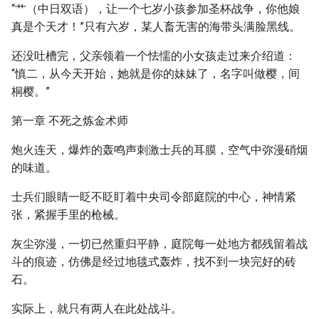
“艹（中日双语），让一个七岁小孩参加圣杯战争，你他娘
真是个天才！”只有六岁，某人畜无害的海带头满脸黑线。
还没吐槽完，父亲领着一个怯懦的小女孩走过来介绍道：
“慎二，从今天开始，她就是你的妹妹了，名字叫做樱，间
桐樱。”
第一章 不死之炼金术师
炮火连天，爆炸的轰鸣声刺激士兵的耳膜，空气中弥漫硝烟
的味道。
士兵们眼睛一眨不眨盯着中央司令部庭院的中心，神情紧
张，紧握手里的枪械。
灰尘弥漫，一切已然重归平静，庭院每一处地方都残留着战
斗的痕迹，仿佛是经过地毯式轰炸，找不到一块完好的砖
石。
实际上，就只有两人在此处战斗。