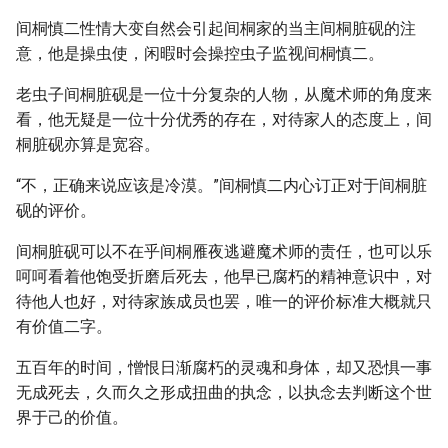
间桐慎二性情大变自然会引起间桐家的当主间桐脏砚的注
意，他是操虫使，闲暇时会操控虫子监视间桐慎二。
老虫子间桐脏砚是一位十分复杂的人物，从魔术师的角度来
看，他无疑是一位十分优秀的存在，对待家人的态度上，间
桐脏砚亦算是宽容。
“不，正确来说应该是冷漠。”间桐慎二内心订正对于间桐脏
砚的评价。
间桐脏砚可以不在乎间桐雁夜逃避魔术师的责任，也可以乐
呵呵看着他饱受折磨后死去，他早已腐朽的精神意识中，对
待他人也好，对待家族成员也罢，唯一的评价标准大概就只
有价值二字。
五百年的时间，憎恨日渐腐朽的灵魂和身体，却又恐惧一事
无成死去，久而久之形成扭曲的执念，以执念去判断这个世
界于己的价值。