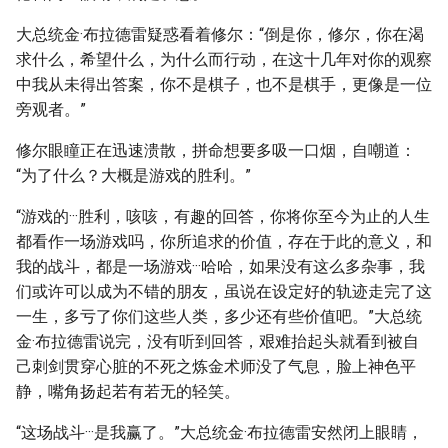
大总统金·布拉德雷疑惑看着修尔：“倒是你，修尔，你在渴
求什么，希望什么，为什么而行动，在这十几年对你的观察
中我从未得出答案，你不是棋子，也不是棋手，更像是一位
旁观者。”
修尔眼瞳正在迅速溃散，拼命想要多吸一口烟，自嘲道：
“为了什么？大概是游戏的胜利。”
“游戏的···胜利，咳咳，有趣的回答，你将你至今为止的人生
都看作一场游戏吗，你所追求的价值，存在于此的意义，和
我的战斗，都是一场游戏···哈哈，如果没有这么多杂事，我
们或许可以成为不错的朋友，虽说在设定好的轨迹走完了这
一生，多亏了你们这些人类，多少还有些价值吧。”大总统
金·布拉德雷说完，没有听到回答，艰难抬起头就看到被自
己刺剑贯穿心脏的不死之炼金术师没了气息，脸上神色平
静，嘴角扬起若有若无的轻笑。
“这场战斗···是我赢了。”大总统金·布拉德雷安然闭上眼睛，