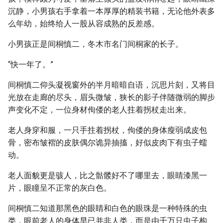
沉静，小男孩右手拿着一本厚厚的精装书籍，无论他外表多
么年幼，始终给人一股从容成熟的反差感。
小男孩正是间桐慎二，冬木市名门间桐家的长子。
“快一年了。”
间桐慎二仰头凝视窗外的半月暗暗自语，沉思片刻，又将目
光放在走廊的尽头，眉头微皱，狭长的影子伴随微弱的脚步
声变化不定，一位身材佝偻的老人拄着拐杖走出来。
老人身穿和服，一只手拄着拐杖，佝偻的身体瘦弱成皮包
骨，密布皱褶的皮肤偶尔诡异抽搐，好似皮肉下有虫子蠕
动。
老人面貌更是骇人，比之骷髅好不了哪里去，眼睛漆黑一
片，眼瞳呈不正常的灰白色。
间桐慎二知道那黑色的眼睛和白色的眼珠是一种特殊的虫
类，眼前老人的身体早已并非人类，而是由千万只虫子构