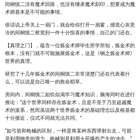
间桐慎二没有魔术回路，也没有继承魔术刻印，想要成为魔
术师基本是不可能的事情。
俗话说上帝关上一扇门，就会给你打开一扇窗，感觉心灰意
冷的间桐慎二察觉到一件十分惊喜的事情，自己的门还在。
【真理之门】，蕴含一位炼金术师毕生所学所知，炼金术的
根本，没有门就不可能施展炼金术，这是《钢之炼金术师》
世界的真理。
研究了十几年炼金术的间桐慎二非常清楚门还在代表着什
么，可以说是自己唯一的救命稻草。
房间内，间桐慎二如饥似渴学习魔术知识，脑海同时在进行
推论：“这个世界同样存在炼金术，且是不亚于乃至超越魔
术的派系，然而虽说两个世界炼金术的基础理念以及根基都
十分接近，仪式不同就无法共同。”
“如弓箭和枪械的区别，一样是将某种东西弹射出去，弓箭
是利用物质的弹力，枪械则是利用火药爆炸产生的冲击。”