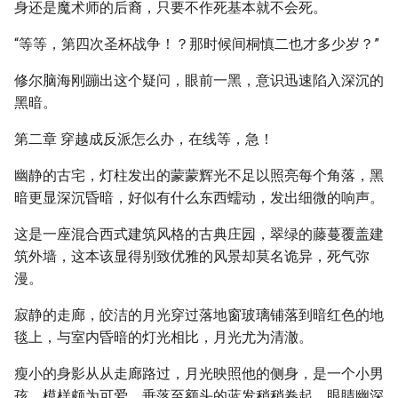
身还是魔术师的后裔，只要不作死基本就不会死。
“等等，第四次圣杯战争！？那时候间桐慎二也才多少岁？”
修尔脑海刚蹦出这个疑问，眼前一黑，意识迅速陷入深沉的
黑暗。
第二章 穿越成反派怎么办，在线等，急！
幽静的古宅，灯柱发出的蒙蒙辉光不足以照亮每个角落，黑
暗更显深沉昏暗，好似有什么东西蠕动，发出细微的响声。
这是一座混合西式建筑风格的古典庄园，翠绿的藤蔓覆盖建
筑外墙，这本该显得别致优雅的风景却莫名诡异，死气弥
漫。
寂静的走廊，皎洁的月光穿过落地窗玻璃铺落到暗红色的地
毯上，与室内昏暗的灯光相比，月光尤为清澈。
瘦小的身影从从走廊路过，月光映照他的侧身，是一个小男
孩，模样颇为可爱，垂落至额头的蓝发稍稍卷起，眼睛幽深