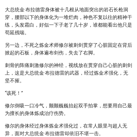
大总统金·布拉德雷身体被十几根从地面突出的岩石长枪洞
穿，腰部以下的身体化为一堆烂肉，神色不复以往的精神干
练，头发霜白，好似一下子老了几十岁，谁都能看出他只是
苟延残喘。
另一边，不死之炼金术师修尔被刺剑贯穿了心脏固定在背后
掀起的石板，身体遍布剑伤，失去了右脚。
刺骨的阵痛刺激修尔的神经，视线放在贯穿自己心脏的刺剑
上，这是大总统金·布拉德雷的武器，经过炼金术强化，无
坚不摧。
“该死！”
修尔倒吸一口冷气，颤颤巍巍抬起双手拍掌，想要用自己最
为擅长的身体炼成治疗伤势。
修尔的身体经过身体炼金术强化过，在常人眼里与超人无
异，面对大总统金·布拉德雷却依旧不堪一击。