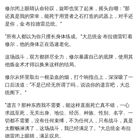
修尔闭上眼睛认命轻叹，旋即也笑了起来，摇头自嘲：“那
还真是我的荣幸，能死于用贤者之石打造的武器上，对手还
是你，金·布拉德雷总统。”
“所有人都以为你只擅长身体练成。”大总统金·布拉德雷盯着
修尔，他的身体正在迅速老化。
这场战斗，双方都拼尽全力，修尔暴露自己的底牌，使用其
他炼金术才得以换来这样的结局。
修尔从怀里取出一根染血的烟，打个响指点上，深深吸了一
口后淡道：“不是已经无所谓了吗，说说你的遗言吧，大总
统阁下。”
“遗言？那种东西我不需要，能这样直面死亡真不错，一心
求战至死，无关出身、地位、经历、种族、性别、名字、一
切都不需要，没有任何束缚，不为任何人，只有战斗，真是
太酣畅淋漓了，这场战斗，我已经满足了。”大总统金·布拉
德雷闭上眼睛，满足叹息。