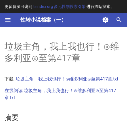
更多资源可访问
tsindex.org 多元性别搜索引擎
进行跨站搜索。
键
性转小说档案（一）
入
摘要
以
垃圾主角，我上我也行！⊙维
开
其他信息 [Processed Page
多利亚⊙至第417章
Metadata]
始
搜
正文
下载:
垃圾主角，我上我也行！⊙维多利亚⊙至第417章.txt
索
在线阅读 垃圾主角，我上我也行！⊙维多利亚⊙至第417
章.txt
摘要