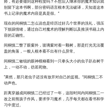
师，有必要做到这种程度吗？不想后人继承你的魔术知识就
别留下这本书啊，部分密码语言根本无法破译，天知道这本
书上记录的魔术内容是真是假。”
现在的间桐慎二怎么说也是经历过好几个世界的洗礼，强压
下烦躁情绪，通过自己对魔术的理解判断以及推演书籍上内
容的正确性。
间桐慎二瞥了眼窗外，玻璃窗对着一颗树，那是灯光无法覆
盖的角落，一般人根本看不出有什么异常。
间桐慎二敏锐的眼神模糊看到一只拳头大小的虫子趴在树干
上，一动不动，彷若死物。
“果然，那只老虫子还没有放开对自己的监视。”间桐慎二不
动声色。
距离穿越成间桐慎二已经过了一年，这段时间内间桐慎二一
改之前熊孩子作风，要求学习魔术，几乎每天都在看书和学
习中度过。