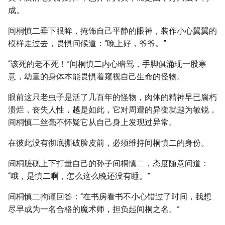
成。
间桐慎二垂下眼眸，掩饰自己平静的眼神，装作小心翼翼的
模样走过去，畏惧问候道：“晚上好，爷爷。”
“该死的老不死！”间桐慎二内心暗骂，手脚俱涌现一股寒
意，幼童的身体本能畏惧着窥视自己生命的怪物。
眼前这只老虫子是活了几百年的怪物，肉体的精神早已腐朽
溃烂，丧失人性，越是如此，它对周遭的异变就越为敏锐，
间桐慎二丝毫不怀疑它从自己身上发现过异常。
在彼此没有彻底撕破脸皮前，必须维持间桐慎二的身份。
间桐脏砚上下打量自己的孙子间桐慎二，态度随意问道：
“哦，是慎二啊，怎么这么晚还没有睡。”
间桐慎二拘谨回答：“在书房看书不小心错过了时间，我想
尽早成为一名合格的魔术师，担负起间桐之名。”