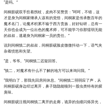
“是吗。”
间桐脏砚双手拄着拐杖，皮肉不笑赞赏：“呵呵，不错，这
才是身为间桐家继承人该有的觉悟，间桐家是传承数百年的
魔术名门，论魔术积累不输于西方贵族，好好钻研，总有一
天你也会成为一位出色的魔术师，可不能学习你那懦弱无能
的叔叔，逃避身为间桐家一员的责任。”
说到间桐慎二的叔叔，间桐脏砚脸皮微微抖动一下，语气夹
杂着愤怒和失望。
“是，爷爷。”间桐慎二迟疑回答。
“慎二，对魔术有什么不了解的地方可以来询问我。”
“我明白了，那我先回房间休息。”间桐慎二弱弱应了声，从
间桐脏砚身边经过离开，鼻子隐隐能嗅到一股虫类特有的腥
臭味。
间桐脏砚注视间桐慎二离开的走廊，诡异的虫瞳闪烁异光，