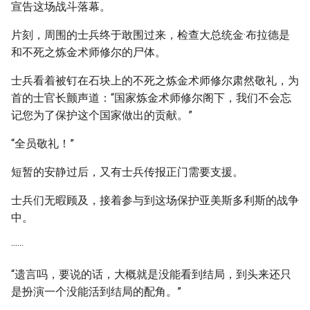
宣告这场战斗落幕。
片刻，周围的士兵终于敢围过来，检查大总统金·布拉德是
和不死之炼金术师修尔的尸体。
士兵看着被钉在石块上的不死之炼金术师修尔肃然敬礼，为
首的士官长颤声道：“国家炼金术师修尔阁下，我们不会忘
记您为了保护这个国家做出的贡献。”
“全员敬礼！”
短暂的安静过后，又有士兵传报正门需要支援。
士兵们无暇顾及，接着参与到这场保护亚美斯多利斯的战争
中。
······
“遗言吗，要说的话，大概就是没能看到结局，到头来还只
是扮演一个没能活到结局的配角。”