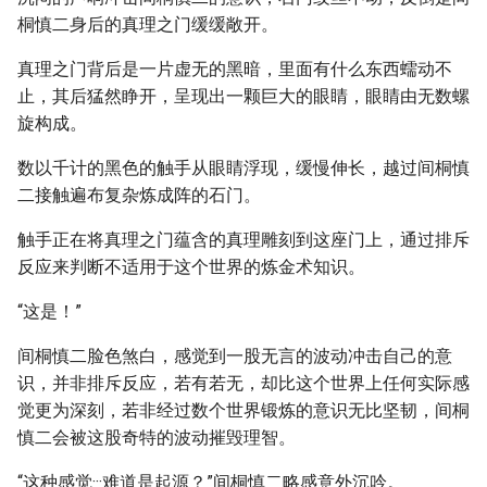
桐慎二身后的真理之门缓缓敞开。
真理之门背后是一片虚无的黑暗，里面有什么东西蠕动不
止，其后猛然睁开，呈现出一颗巨大的眼睛，眼睛由无数螺
旋构成。
数以千计的黑色的触手从眼睛浮现，缓慢伸长，越过间桐慎
二接触遍布复杂炼成阵的石门。
触手正在将真理之门蕴含的真理雕刻到这座门上，通过排斥
反应来判断不适用于这个世界的炼金术知识。
“这是！”
间桐慎二脸色煞白，感觉到一股无言的波动冲击自己的意
识，并非排斥反应，若有若无，却比这个世界上任何实际感
觉更为深刻，若非经过数个世界锻炼的意识无比坚韧，间桐
慎二会被这股奇特的波动摧毁理智。
“这种感觉···难道是起源？”间桐慎二略感意外沉吟。