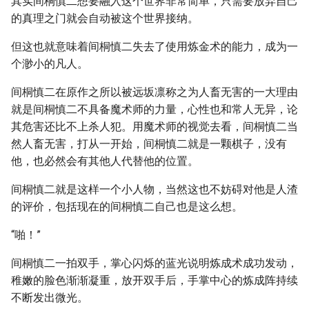
其实间桐慎二想要融入这个世界非常简单，只需要放弃自己
的真理之门就会自动被这个世界接纳。
但这也就意味着间桐慎二失去了使用炼金术的能力，成为一
个渺小的凡人。
间桐慎二在原作之所以被远坂凛称之为人畜无害的一大理由
就是间桐慎二不具备魔术师的力量，心性也和常人无异，论
其危害还比不上杀人犯。用魔术师的视觉去看，间桐慎二当
然人畜无害，打从一开始，间桐慎二就是一颗棋子，没有
他，也必然会有其他人代替他的位置。
间桐慎二就是这样一个小人物，当然这也不妨碍对他是人渣
的评价，包括现在的间桐慎二自己也是这么想。
“啪！”
间桐慎二一拍双手，掌心闪烁的蓝光说明炼成术成功发动，
稚嫩的脸色渐渐凝重，放开双手后，手掌中心的炼成阵持续
不断发出微光。