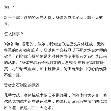
“啪！”
双手合掌，微弱的蓝光闪烁，身体练成术发动，却不见效
果。
怎么回事？
“哈哈···咳···没用的，修尔，我知道你最擅长身体练成，无论
多重的伤势都能自愈，所以你才会被冠以不死之炼金术师的
称号，刺穿你心脏的剑是为对付你而使用贤者之石打造出来
的武器。”身体被岩石长枪洞穿的大总统金·布拉德雷呵呵轻
笑，尽管语气虚弱，却不显畏惧，仿佛自身触目惊心的伤势
不值一提。
贤者之石制造的武器···
几番尝试，身体炼成术依旧不见效果，伴随体内大失血，修
尔感觉到体力正在迅速流失，肉体和意识渐渐被深沉的倦怠
所吞噬，便也明白回天乏术。