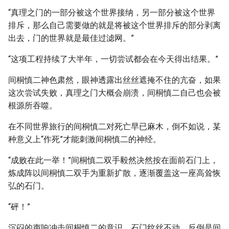
“真理之门的一部分被这个世界接纳，另一部分被这个世界
排斥，那么自己需要做的就是将被这个世界排斥的部分剥离
出去，门的世界就是最佳过滤网。”
“这项工程持续了大半年，一切尝试都会在今天得出结果。”
间桐慎二神色肃然，眼神透露出丝丝遮掩不住的亢奋，如果
这次尝试失败，真理之门大概会崩溃，间桐慎二自己也会被
根源所吞噬。
在不同世界旅行的间桐慎二对死亡早已麻木，倒不如说，某
种意义上“作死”才能刺激间桐慎二的神经。
“成败在此一举！”间桐慎二双手毅然决然按在面前石门上，
炼成阵以间桐慎二双手为重新扩散，逐渐覆盖这一座高耸恢
弘的石门。
“砰！”
沉闷的声响冲击间桐慎二的意识，石门纹丝不动，反倒是间