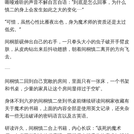
嘶哑难听的声音不解自言自语：“到底是怎么回事，为什么
慎二的身上会发生如此之大的变化······”
“可惜，虽然心性比雁夜出色，身为魔术师的资质还是太过
低劣。”
间桐脏砚伸出自己的右手，一只拳头大小的虫子破开手臂皮
肤，从皮肉钻出来后抖动翅膀，朝着间桐慎二离开的方向飞
去。
······
间桐慎二回到自己宽敞的房间，里面只有一张床，一个书架
和书桌，少量的家具让这个房间显得过于空旷。
身体不到六岁的间桐慎二坐到书桌前继续研读间桐家收藏有
关于魔术的书籍，上面的内容全部是使用英文记录，还夹杂
着一些无法破译的密码语言以及古英语。
研读许久，间桐慎二合上书籍，内心长叹：“该死的魔术