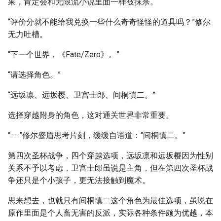
果，肯定会和无限流小说里面一样被抹杀。
“评价分就不能给我兑换一些什么奇奇怪怪的道具吗？”修尔
无力吐槽。
“下一个世界，《Fate/Zero》。”
“请选择角色。”
“远坂凛、远坂樱、卫宫士郎、间桐慎二。”
选择穿越附身的角色，这对通关世界非常重要。
“······”修尔蹙眉思考片刻，缓缓自语道：“间桐慎二。”
第四次圣杯战争，四个穿越选项，远坂凛和远坂樱因为性别
关系不予以考虑，卫宫士郎虽说是主角，但在第四次圣杯战
争还只是个小孩子，更无法接触到魔术。
思来想去，也就只有间桐慎二这个角色为最佳选项，虽说在
原作里面是个人畜无害的反派，实际各种条件颇为优越，本