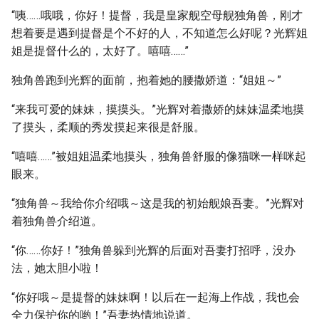
“咦……哦哦，你好！提督，我是皇家舰空母舰独角兽，刚才
想着要是遇到提督是个不好的人，不知道怎么好呢？光辉姐
姐是提督什么的，太好了。嘻嘻……”
独角兽跑到光辉的面前，抱着她的腰撒娇道：“姐姐～”
“来我可爱的妹妹，摸摸头。”光辉对着撒娇的妹妹温柔地摸
了摸头，柔顺的秀发摸起来很是舒服。
“嘻嘻……”被姐姐温柔地摸头，独角兽舒服的像猫咪一样咪起
眼来。
“独角兽～我给你介绍哦～这是我的初始舰娘吾妻。”光辉对
着独角兽介绍道。
“你……你好！”独角兽躲到光辉的后面对吾妻打招呼，没办
法，她太胆小啦！
“你好哦～是提督的妹妹啊！以后在一起海上作战，我也会
全力保护你的哟！”吾妻热情地说道。