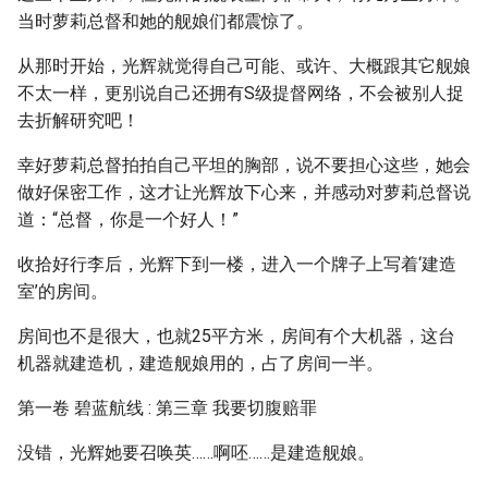
当时萝莉总督和她的舰娘们都震惊了。
从那时开始，光辉就觉得自己可能、或许、大概跟其它舰娘
不太一样，更别说自己还拥有S级提督网络，不会被别人捉
去折解研究吧！
幸好萝莉总督拍拍自己平坦的胸部，说不要担心这些，她会
做好保密工作，这才让光辉放下心来，并感动对萝莉总督说
道：“总督，你是一个好人！”
收拾好行李后，光辉下到一楼，进入一个牌子上写着‘建造
室’的房间。
房间也不是很大，也就25平方米，房间有个大机器，这台
机器就建造机，建造舰娘用的，占了房间一半。
第一卷 碧蓝航线 : 第三章 我要切腹赔罪
没错，光辉她要召唤英……啊呸……是建造舰娘。