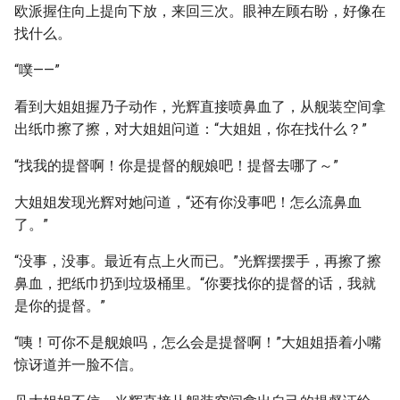
欧派握住向上提向下放，来回三次。眼神左顾右盼，好像在
找什么。
“噗——”
看到大姐姐握乃子动作，光辉直接喷鼻血了，从舰装空间拿
出纸巾擦了擦，对大姐姐问道：“大姐姐，你在找什么？”
“找我的提督啊！你是提督的舰娘吧！提督去哪了～”
大姐姐发现光辉对她问道，“还有你没事吧！怎么流鼻血
了。”
“没事，没事。最近有点上火而已。”光辉摆摆手，再擦了擦
鼻血，把纸巾扔到垃圾桶里。“你要找你的提督的话，我就
是你的提督。”
“咦！可你不是舰娘吗，怎么会是提督啊！”大姐姐捂着小嘴
惊讶道并一脸不信。