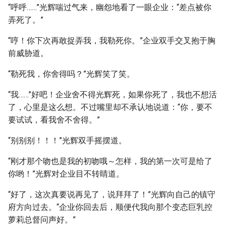
“呼呼……”光辉喘过气来，幽怨地看了一眼企业：“差点被你
弄死了。”
“哼！你下次再敢捉弄我，我勒死你。”企业双手交叉抱于胸
前威胁道。
“勒死我，你舍得吗？”光辉笑了笑。
“我……”好吧！企业舍不得光辉死，如果你死了，我也不想活
了，心里是这么想。不过嘴里却不承认地说道：“你，要不
要试试，看我舍不舍得。”
“别别别！！！”光辉双手摇摆道。
“刚才那个吻也是我的初吻哦～怎样，我的第一次可是给了
你哟！”光辉对企业目不转睛道。
“好了，这次真要说再见了，说拜拜了！”光辉向自己的镇守
府方向过去。“企业你回去后，顺便代我向那个变态巨乳控
萝莉总督问声好。”