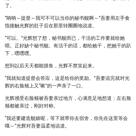
了。
“呐呐～提督～我可不可以当你的秘书舰啊～”吾妻用左手食
指接触光辉的肚子后在那里转圈圈地说道。
“可以。”光辉想了想，秘书舰而已，干活的工作要就给她
呗。正好缺个秘书舰。有活干的话，都给她干，把她干的趴
下，嘿嘿嘿。
想到以后天天都能摸鱼，光辉不禁笑起来。
“我就知道提督会答应，这是给你的奖励。”吾妻说完就对光
辉的右脸颊上又“啾”的一声亲了一口。
光辉感受右脸颊被吾妻亲过地方，心满意足地想道：左右脸
颊都被亲过，刚好对称。
“我还要建造舰娘呢，等下就带你去宿舍，你先在这里等会
哦～”光辉对吾妻温柔地说道。