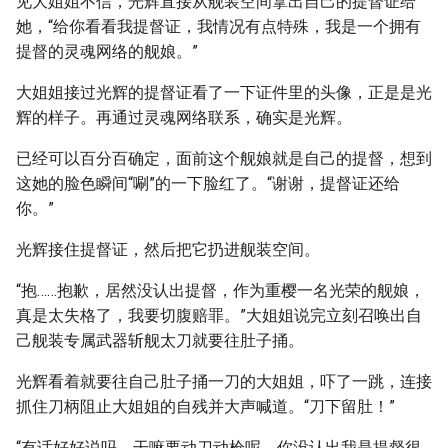
见大姐姐不信，光辉直接从舰装空间拿出自己的提督证给
她，“给你看看我提督证，我情况有点特殊，我是一个拥有
提督的灵魂网络的舰娘。”
大姐姐接过光辉的提督证看了一下证件里的头像，正是是光
辉的样子。再通过灵魂网络联系，确实是光辉。
已经可以百分百确定，面前这个舰娘就是自己的提督，想到
这她的脸色瞬间“唰”的一下脸红了。“谢谢，提督证还给
你。”
光辉接住提督证，然后把它扔进舰装空间。
“抱……抱歉，居然没认出提督，作为重樱一名光荣的舰娘，
真是太失格了，我要切腹赔罪。”大姐姐说完立刻召唤出自
己舰装专属武器斩舰太刀就要往肚子捅。
光辉看着就要往自己肚子捅一刀的大姐姐，吓了一跳，连接
抓住刀柄阻止大姐姐的自残并大声喊道。“刀下留肚！”
“有话好好说吗，干嘛要动刀动枪呢。你没认出我是提督很