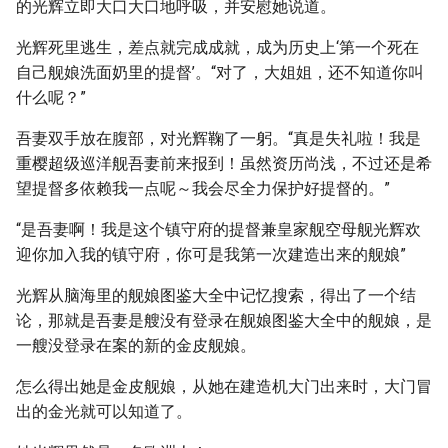
的光辉立即大口大口地呼吸，并安慰她说道。
光辉死里逃生，差点就完成成就，成为历史上‘第一个死在
自己舰娘洗面奶里的提督’。“对了，大姐姐，还不知道你叫
什么呢？”
吾妻双手放在腹部，对光辉鞠了一躬。“真是失礼啦！我是
重樱超级巡洋舰吾妻前来报到！虽然资历尚浅，不过还是希
望提督多依赖我一点呢～我会尽全力保护好提督的。”
“是吾妻啊！我是这个镇守府的提督兼皇家舰空母舰光辉欢
迎你加入我的镇守府，你可是我第一次建造出来的舰娘”
光辉从脑海里的舰娘图鉴大全中记忆搜索，得出了一个结
论，那就是吾妻是艘没有登录在舰娘图鉴大全中的舰娘，是
一艘没登录在案的新的金皮舰娘。
怎么得出她是金皮舰娘，从她在建造机大门出来时，大门冒
出的金光就可以知道了。