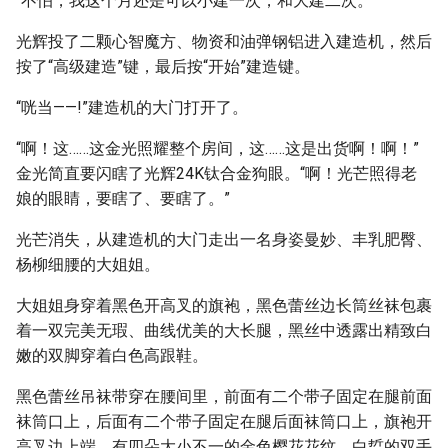
“不怕，我这个月还是可以小建一次，和大建二次。”
光辉投了二颗心智魔方、物资和油弹钢铝进入建造机，然后
按了“高级建造”键，最后按“开始”建造键。
“咣当——!”建造机的大门打开了。
“啊！这……这金光照耀整个房间，这……这是出货啊！啊！”
金光简直要闪瞎了光辉24K钛合金狗眼。“啊！光芒照得老
娘的眼睛，要瞎了、要瞎了。”
光芒消失，从建造机的大门走出一名身姿曼妙、丰乳肥臀、
杨柳细腰的大姐姐。
大姐姐身穿着黑色开高叉的旗袍，黑色蕾丝边长筒丝袜包裹
着一双完美无瑕、曲线优美的大长腿，黑丝中透露出精致白
嫩的双脚穿着白色高跟鞋。
黑色蕾丝吊袜带穿在腰间里，前面有二个带子固定在腿前面
袜筒口上，后面有二个带子固定在腿后面袜筒口上，旗袍开
高叉边上端，有四朵大小不一的金色樱花花纹，白晢的双手