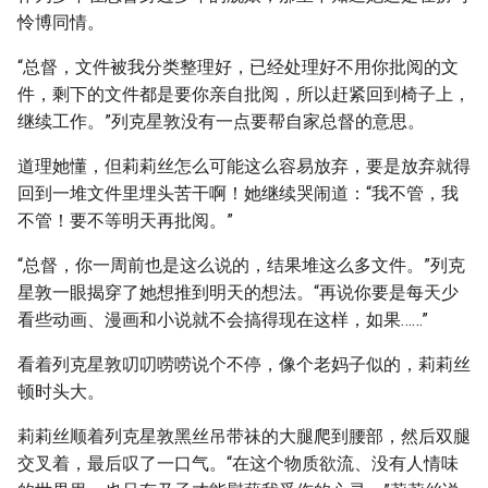
怜博同情。
“总督，文件被我分类整理好，已经处理好不用你批阅的文
件，剩下的文件都是要你亲自批阅，所以赶紧回到椅子上，
继续工作。”列克星敦没有一点要帮自家总督的意思。
道理她懂，但莉莉丝怎么可能这么容易放弃，要是放弃就得
回到一堆文件里埋头苦干啊！她继续哭闹道：“我不管，我
不管！要不等明天再批阅。”
“总督，你一周前也是这么说的，结果堆这么多文件。”列克
星敦一眼揭穿了她想推到明天的想法。“再说你要是每天少
看些动画、漫画和小说就不会搞得现在这样，如果……”
看着列克星敦叨叨唠唠说个不停，像个老妈子似的，莉莉丝
顿时头大。
莉莉丝顺着列克星敦黑丝吊带祙的大腿爬到腰部，然后双腿
交叉着，最后叹了一口气。“在这个物质欲流、没有人情味