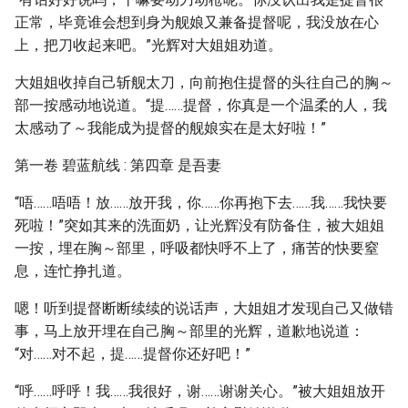
正常，毕竟谁会想到身为舰娘又兼备提督呢，我没放在心
上，把刀收起来吧。”光辉对大姐姐劝道。
大姐姐收掉自己斩舰太刀，向前抱住提督的头往自己的胸～
部一按感动地说道。“提……提督，你真是一个温柔的人，我
太感动了～我能成为提督的舰娘实在是太好啦！”
第一卷 碧蓝航线 : 第四章 是吾妻
“唔……唔唔！放……放开我，你……你再抱下去……我……我快要
死啦！”突如其来的洗面奶，让光辉没有防备住，被大姐姐
一按，埋在胸～部里，呼吸都快呼不上了，痛苦的快要窒
息，连忙挣扎道。
嗯！听到提督断断续续的说话声，大姐姐才发现自己又做错
事，马上放开埋在自己胸～部里的光辉，道歉地说道：
“对……对不起，提……提督你还好吧！”
“呼……呼呼！我……我很好，谢……谢谢关心。”被大姐姐放开