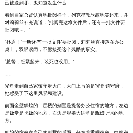
己被送到哪，鬼知道发生什么。
看到自家总督认真地批阅样子，列克星敦欣慰地笑起来，并
对莉莉丝补充说道：“批阅完这堆文件后，还有一批文件要
批阅哦～。”
“扑通！”一听还有‘一批文件’要批阅，莉莉丝直接趴在办公
桌上，双眼紧闭，不愿接受这个残酷的事实。
“总督，赶紧起来，装死也没用。”
……
光辉走到自己家镇守府大门，大门上写的是‘光辉镇守府’，
她感受了下这里风景和建设。
前面金壁辉煌的二层楼的别墅是提督办公住宿的地方，左边
是饭堂是吃饭的地方，右边是舰娘大讲堂是舰娘听课的地
方。
舰娘的宿舍在自己的别墅的后面，分布着重樱宿舍、白鹰宿