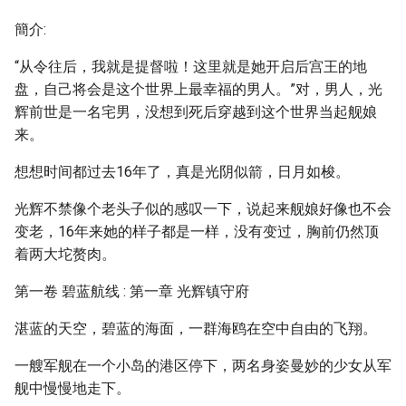
簡介:
“从令往后，我就是提督啦！这里就是她开启后宫王的地
盘，自己将会是这个世界上最幸福的男人。”对，男人，光
辉前世是一名宅男，没想到死后穿越到这个世界当起舰娘
来。
想想时间都过去16年了，真是光阴似箭，日月如梭。
光辉不禁像个老头子似的感叹一下，说起来舰娘好像也不会
变老，16年来她的样子都是一样，没有变过，胸前仍然顶
着两大坨赘肉。
第一卷 碧蓝航线 : 第一章 光辉镇守府
湛蓝的天空，碧蓝的海面，一群海鸥在空中自由的飞翔。
一艘军舰在一个小岛的港区停下，两名身姿曼妙的少女从军
舰中慢慢地走下。