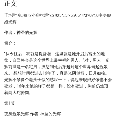
正文
千:?寻""免;,费!;?小!说?:群"?,2!!;!5",,.5:?5,9,:5'"!?3?0?,",0变身舰
娘光辉
作者：神圣的光辉
简介：
“从令往后，我就是提督啦！这里就是她开启后宫王的地
盘，自己将会是这个世界上最幸福的男人。”对，男人，光
辉前世是一名宅男，没想到死后穿越到这个世界当起舰娘
来。 想想时间都过去16年了，真是光阴似箭，日月如梭。
光辉不禁像个老头子似的感叹一下，说起来舰娘好像也不会
变老，16年来她的样子都是一样，没有变过，胸前仍然顶
着两大坨赘肉。
第1节
变身舰娘光辉 作者: 神圣的光辉