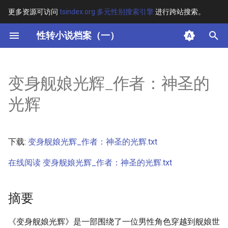
更多资源可访问
tsindex.org 多元性别搜索引擎
进行跨站搜索。
键
性转小说档案（一）
入
摘要
以
变身舰娘光辉_作者：神圣的
开
其他信息 [Processed Page
光辉
Metadata]
始
搜
正文
下载:
变身舰娘光辉_作者：神圣的光辉.txt
索
在线阅读 变身舰娘光辉_作者：神圣的光辉.txt
摘要
《变身舰娘光辉》是一部围绕了一位男性角色穿越到舰娘世