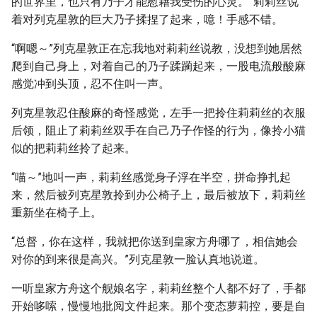
的世界里，也只有乃子才能慰藉我受伤的心灵。”莉莉丝说
着对列克星敦的巨大乃子揉捏了起来，噫！手感不错。
“啊嗯～”列克星敦正在忘我地对莉莉丝说教，没想到她居然
爬到自己身上，对着自己的乃子蹂躏起来，一股电流般酸麻
感觉冲到头顶，忍不住叫一声。
列克星敦忍住酸麻的奇怪感觉，左手一把拎住莉莉丝的衣服
后领，阻止了莉莉丝双手在自己乃子作怪的行为，像拎小猫
似的把莉莉丝拎了起来。
“喵～”地叫一声，莉莉丝感觉身子浮在半空，拼命挣扎起
来，然后被列克星敦拎到办公椅子上，最后被放下，莉莉丝
重新坐在椅子上。
“总督，你在这样，我就把你送到皇家方舟哪了，相信她会
对你的到来很是高兴。”列克星敦一脸认真地说道。
一听皇家方舟这个舰娘名字，莉莉丝整个人都不好了，手都
开始哆嗦，慢慢地批阅文件起来。那个变态萝莉控，要是自