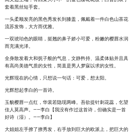
套着黑丝短手套。
一头柔顺发亮的黑色秀发长到膝盖，佩戴着一件白色山茶花
流苏发饰，大方而优雅。
一双琥珀色的眼睛，挺翘的鼻子娇小可爱，粉嫩的樱唇水润
而充满光泽。
全身散发着大和抚子般的气息，文静矜持、温柔体贴并且具
有高尚美德气质的女性，简直是男人梦寐以求的女性。
光辉现在的心情，只想说一句话：可爱，想太阳。
光辉想起李白的一首诗。
玉貌樱唇一点红，华裳若隐现两峰。吾欲提针刺花蕊，乞望
佳人莫高声。——李白【我没有作过这首诗，但确实是一首
好诗（湿）。——李白】
大姐姐左手撩了撩秀发，右手放到巨大的欧派上，把巨大的