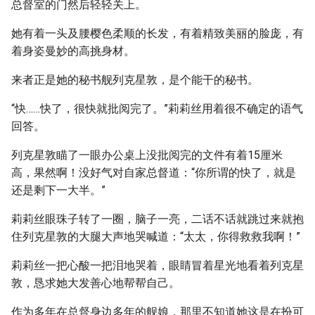
总督室的门然后轻轻关上。
她有着一头及腰樱色柔顺的长发，有着精致美丽的脸庞，有
着身姿曼妙的高挑身材。
来者正是她的秘书舰列克星敦，是个能干的秘书。
“快……快了，很快就批阅完了。”莉莉丝用着很不确定的语气
回答。
列克星敦瞄了一眼办公桌上没批阅完的文件有着15厘米
高，果然啊！没好气对自家总督道：“你所谓的快了，就是
还是剩下一大半。”
莉莉丝眼珠子转了一圈，脑子一亮，二话不话就跳过来就抱
住列克星敦的大腿大声地哭喊道：“太太，你得救救我啊！”
莉莉丝一把心酸一把泪地哭着，眼睛冒着星光地看着列克星
敦，恳求她大发善心地帮帮自己。
作为多年在总督身边多年的舰娘，那里不知道她这是在扮可