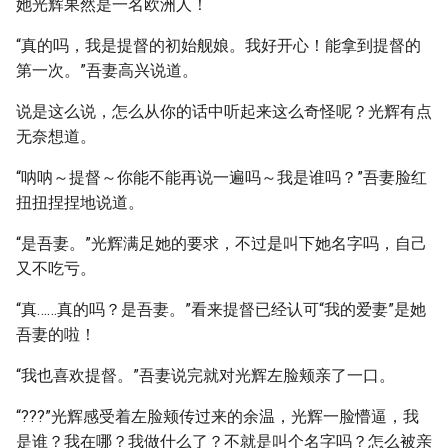
她光辉果然是一名欧洲人！
“真的吗，我是提督的初始舰娘。我好开心！能拿到提督的
第一次。”吾妻高兴说道。
说是这么说，怎么从你的话中听起来这么奇怪呢？光辉有点
无奈想道。
“呐呐～提督～你能不能再说一遍吗～我是谁吗？”吾妻脸红
扭扭捏捏地说道。
“是吾妻。”光辉满足她的要求，不过是叫下她名字吗，自己
又不吃亏。
“真……真的吗？是吾妻。”看来提督已经认可“我的爱妻”是她
吾妻的啦！
“我也喜欢提督。”吾妻说完就对光辉左脸颊亲了一口。
“???”光辉感受着左脸颊传过来的余温，光辉一脸懵逼，我
是谁？我在哪？我做什么了？不就是叫个名字吗？怎么被亲