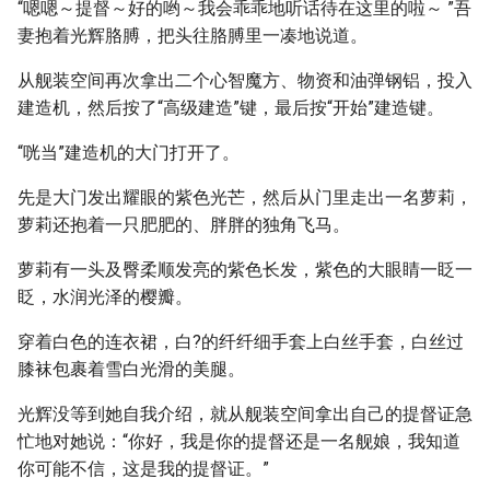
“嗯嗯～提督～好的哟～我会乖乖地听话待在这里的啦～ ”吾
妻抱着光辉胳膊，把头往胳膊里一凑地说道。
从舰装空间再次拿出二个心智魔方、物资和油弹钢铝，投入
建造机，然后按了“高级建造”键，最后按“开始”建造键。
“咣当”建造机的大门打开了。
先是大门发出耀眼的紫色光芒，然后从门里走出一名萝莉，
萝莉还抱着一只肥肥的、胖胖的独角飞马。
萝莉有一头及臀柔顺发亮的紫色长发，紫色的大眼睛一眨一
眨，水润光泽的樱瓣。
穿着白色的连衣裙，白?的纤纤细手套上白丝手套，白丝过
膝袜包裹着雪白光滑的美腿。
光辉没等到她自我介绍，就从舰装空间拿出自己的提督证急
忙地对她说：“你好，我是你的提督还是一名舰娘，我知道
你可能不信，这是我的提督证。”