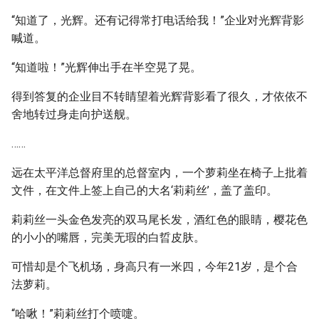
“知道了，光辉。还有记得常打电话给我！”企业对光辉背影
喊道。
“知道啦！”光辉伸出手在半空晃了晃。
得到答复的企业目不转睛望着光辉背影看了很久，才依依不
舍地转过身走向护送舰。
……
远在太平洋总督府里的总督室内，一个萝莉坐在椅子上批着
文件，在文件上签上自己的大名‘莉莉丝’，盖了盖印。
莉莉丝一头金色发亮的双马尾长发，酒红色的眼睛，樱花色
的小小的嘴唇，完美无瑕的白晢皮肤。
可惜却是个飞机场，身高只有一米四，今年21岁，是个合
法萝莉。
“哈啾！”莉莉丝打个喷嚏。