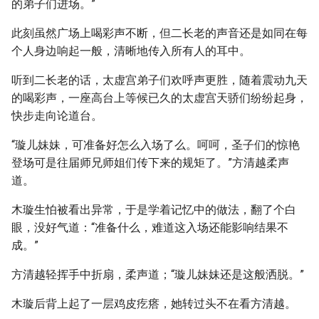
的弟子们进场。”
此刻虽然广场上喝彩声不断，但二长老的声音还是如同在每
个人身边响起一般，清晰地传入所有人的耳中。
听到二长老的话，太虚宫弟子们欢呼声更胜，随着震动九天
的喝彩声，一座高台上等候已久的太虚宫天骄们纷纷起身，
快步走向论道台。
“璇儿妹妹，可准备好怎么入场了么。呵呵，圣子们的惊艳
登场可是往届师兄师姐们传下来的规矩了。”方清越柔声
道。
木璇生怕被看出异常，于是学着记忆中的做法，翻了个白
眼，没好气道：“准备什么，难道这入场还能影响结果不
成。”
方清越轻挥手中折扇，柔声道；“璇儿妹妹还是这般洒脱。”
木璇后背上起了一层鸡皮疙瘩，她转过头不在看方清越。