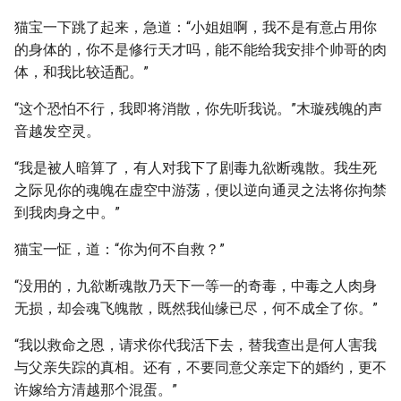
猫宝一下跳了起来，急道：“小姐姐啊，我不是有意占用你
的身体的，你不是修行天才吗，能不能给我安排个帅哥的肉
体，和我比较适配。”
“这个恐怕不行，我即将消散，你先听我说。”木璇残魄的声
音越发空灵。
“我是被人暗算了，有人对我下了剧毒九欲断魂散。我生死
之际见你的魂魄在虚空中游荡，便以逆向通灵之法将你拘禁
到我肉身之中。”
猫宝一怔，道：“你为何不自救？”
“没用的，九欲断魂散乃天下一等一的奇毒，中毒之人肉身
无损，却会魂飞魄散，既然我仙缘已尽，何不成全了你。”
“我以救命之恩，请求你代我活下去，替我查出是何人害我
与父亲失踪的真相。还有，不要同意父亲定下的婚约，更不
许嫁给方清越那个混蛋。”