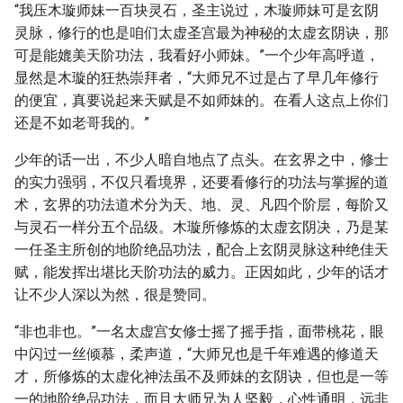
“我压木璇师妹一百块灵石，圣主说过，木璇师妹可是玄阴
灵脉，修行的也是咱们太虚圣宫最为神秘的太虚玄阴诀，那
可是能媲美天阶功法，我看好小师妹。”一个少年高呼道，
显然是木璇的狂热崇拜者，“大师兄不过是占了早几年修行
的便宜，真要说起来天赋是不如师妹的。在看人这点上你们
还是不如老哥我的。”
少年的话一出，不少人暗自地点了点头。在玄界之中，修士
的实力强弱，不仅只看境界，还要看修行的功法与掌握的道
术，玄界的功法道术分为天、地、灵、凡四个阶层，每阶又
与灵石一样分五个品级。木璇所修炼的太虚玄阴决，乃是某
一任圣主所创的地阶绝品功法，配合上玄阴灵脉这种绝佳天
赋，能发挥出堪比天阶功法的威力。正因如此，少年的话才
让不少人深以为然，很是赞同。
“非也非也。”一名太虚宫女修士摇了摇手指，面带桃花，眼
中闪过一丝倾慕，柔声道，“大师兄也是千年难遇的修道天
才，所修炼的太虚化神法虽不及师妹的玄阴诀，但也是一等
一的地阶绝品功法，而且大师兄为人坚毅，心性通明，远非