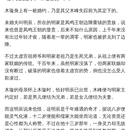
木璇身上有一桩婚约，乃是其父木峰失踪前为其定下的。
未婚夫叫明辰，所在的明家是凤鸣王朝边陲重镇的贵族，说
来也曾是凤鸣王朝的显贵，后来不知什么原因，上千年来没
有出过年轻才俊，随着老一辈的凋零，明家也被挤兑到了边
陲。
不过太虚宫祖师爷和明家老祖乃是生死兄弟，从祖上便有两
家联姻的传统。千百年来，虽然明家没落了，但两家联姻却
没有断过，破落的明家也借着太虚宫的势，倒也没怎么受人
欺凌过。
木璇的母亲怀上木璇时，恰好明辰已出世，木峰便与明家主
约定好，若是男儿便结为兄弟，若是女儿便结为夫妻。
而这明辰说来也怪，这明辰是千年难遇的奇才，据说八岁便
能灵气化液，十二岁便能和儒家大能坐而论道，无论资质还
是心性都为人称赞。不过在他十三岁那年，一身灵力却无故