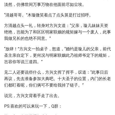
淡然，仿佛世间万事万物在他面前尽如尘埃。
“清越哥哥。”木璇微笑着点了点头算是打过招呼。
方清越点头一礼，转身对方兴文道：“父亲，璇儿妹妹天资
绝艳，岂能为了和区区明家联姻的规矩嫁与一个废人，此事
我做兄长的也绝不同意。”
“放肆！”方兴文一拍桌子，怒道，“婚约是璇儿的父亲，前代
圣主亲自定下，更何况与明家联姻此乃祖师爷定下的规矩，
岂容你等说三道四。”
见二人还要说些什么，方兴文挥了挥手，叹道：“此事日后
再议，先去准备参加大典吧。十大圣子的位置，内门的长老
们都盯着呢，你们俩可不要给我掉了链子。”
说完，方兴文背着手走了出去。
PS:喜欢的可以来玩一下，Q群：