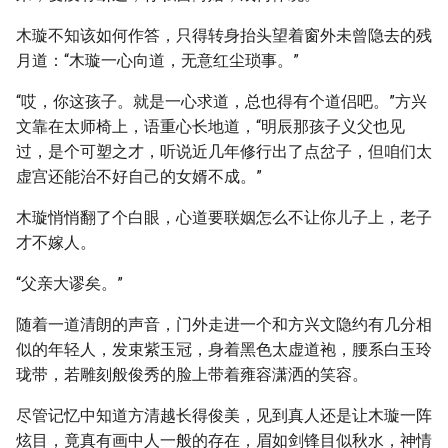
木璇不知该如何作答，只得转身抬头望着窗外未曾隐去的残
月道：“木璇一心向道，无意红尘琐事。”
“哎，你这孩子。就是一心求道，总也得有个道侣吧。”方兴
文靠在太师椅上，语重心长地道，“明辰那孩子义父也见
过，是个可塑之才，听说近几年修行出了点岔子，但咱们太
虚宫还能治不好自己的女婿不成。”
木璇悄悄翻了个白眼，心道要联姻怎么不让你儿子上，老子
才不嫁人。
“父亲大谬矣。”
随着一道清朗的声音，门外走进一个和方兴文隐约有几分相
似的年轻人，发束紫玉冠，身着黑色太虚道袍，腰系白玉玲
珑带，若雕刻般俊秀的脸上带着雍容潇洒的笑容。
尽管记忆中知道方清越长得俊美，见到真人还是让木璇一阵
炫目，竟真有画中人一般的存在，眉如剑锋目似秋水，神情