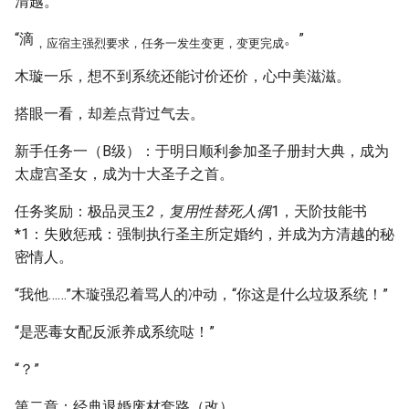
清越。”
“滴
。”
，应宿主强烈要求，任务一发生变更，变更完成
木璇一乐，想不到系统还能讨价还价，心中美滋滋。
搭眼一看，却差点背过气去。
新手任务一（B级）：于明日顺利参加圣子册封大典，成为
太虚宫圣女，成为十大圣子之首。
任务奖励：极品灵玉
2，复用性替死人偶
1，天阶技能书
*1：失败惩戒：强制执行圣主所定婚约，并成为方清越的秘
密情人。
“我他……”木璇强忍着骂人的冲动，“你这是什么垃圾系统！”
“是恶毒女配反派养成系统哒！”
“？”
第二章：经典退婚废材套路（改）