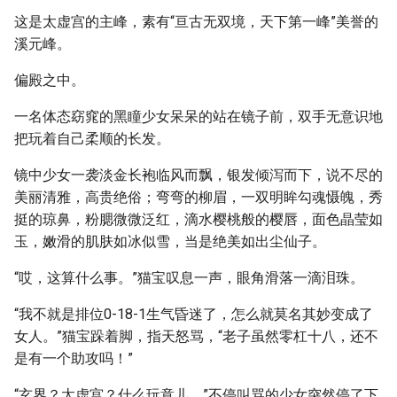
这是太虚宫的主峰，素有“亘古无双境，天下第一峰”美誉的
溪元峰。
偏殿之中。
一名体态窈窕的黑瞳少女呆呆的站在镜子前，双手无意识地
把玩着自己柔顺的长发。
镜中少女一袭淡金长袍临风而飘，银发倾泻而下，说不尽的
美丽清雅，高贵绝俗；弯弯的柳眉，一双明眸勾魂慑魄，秀
挺的琼鼻，粉腮微微泛红，滴水樱桃般的樱唇，面色晶莹如
玉，嫩滑的肌肤如冰似雪，当是绝美如出尘仙子。
“哎，这算什么事。”猫宝叹息一声，眼角滑落一滴泪珠。
“我不就是排位0-18-1生气昏迷了，怎么就莫名其妙变成了
女人。”猫宝跺着脚，指天怒骂，“老子虽然零杠十八，还不
是有一个助攻吗！”
“玄界？太虚宫？什么玩意儿。”不停叫骂的少女突然停了下