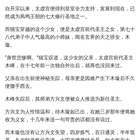
自开宗以来，太虚宫便得到皇室全力支持，发展到现在，已
然成为凤鸣王朝的七大修行圣地之一。
而猫宝穿越的这个少女，便是太虚宫前代圣主之女，第七十
八代弟子中人气最高的小师妹，闻名玄界的天之骄女，木
璇。
“身世悲惨啊。”猫宝叹道，这少女的父亲，太虚宫前代圣主
木峰，在十七年前一次独自外出后，就再也没回来过。
父亲在出生前便神秘失踪，母亲更是因难产生下木璇后不久
便撒手西去。
木峰失踪后，其师弟方兴文便被众人推选为新任圣主。
方兴文为人性情温和，待木璇如己出，在她三岁那年便将她
收为义女，十几年来连一句苛责的话都没有说过。
而木璇也没有让方兴文失望，四岁炼气，百日通灵，半年筑