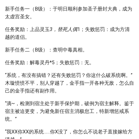
新手任务一（B级）：于明日顺利参加圣子册封大典，成为
太虚宫圣女。
任务奖励：上品灵玉
3，替死人偶
1；失败惩罚：成为方清
越的道侣。
新手任务二（B级）：查明中毒真相。
任务奖励：解毒灵丹*5；失败惩罚：无。
“系统，有没有搞错？还有失败惩罚？你这什么破系统啊。”
木璇愤愤不平，别人穿越了，金手指一开各种无敌，怎么自
己的金手指还有副作用。
“滴~，检测到宿主处于新手保护期，破例为宿主解释。鉴于
宿主被迫更变，为避免新任宿主消极怠工，特新增惩戒系
统。”
“我XX你XX的系统……你X没了，你怎么不说老子直接嫁给方