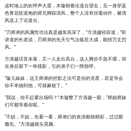
这时场上的欢呼声大震，木璇朝着论道台望去，见一身穿蓝
色青花纹道袍的师兄脚踩清风，整个人没有丝毫动作，被清
风送上了论道台。
“刃师弟的风属性功法真是越发高深了，”方清越轻叹道，“听
讲道的长老说，刃师弟的先天引气法炼至大成，能招万丈烈
风。”
方清越话音未落，又一人走出高台，这人脚步不急不缓，却
在身后留下一串残影，引的弟子们一阵惊呼。
“璇儿妹妹，这王师弟的控影之法可是你的克星，若是等会
你不幸抽到他，可就麻烦了。”
“我说，你不赶紧出场吗？”木璇瞥了方清越一眼，“师姐师妹
们可都等着你呢。”
“不妨，不妨，先看一看，师弟们的表演都很精彩，过过眼
瘾先。”方清越摇头晃脑。