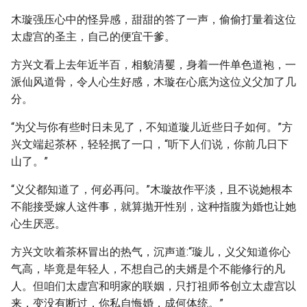
木璇强压心中的怪异感，甜甜的答了一声，偷偷打量着这位
太虚宫的圣主，自己的便宜干爹。
方兴文看上去年近半百，相貌清矍，身着一件单色道袍，一
派仙风道骨，令人心生好感，木璇在心底为这位义父加了几
分。
“为父与你有些时日未见了，不知道璇儿近些日子如何。”方
兴文端起茶杯，轻轻抿了一口，“听下人们说，你前几日下
山了。”
“义父都知道了，何必再问。”木璇故作平淡，且不说她根本
不能接受嫁人这件事，就算抛开性别，这种指腹为婚也让她
心生厌恶。
方兴文吹着茶杯冒出的热气，沉声道:“璇儿，义父知道你心
气高，毕竟是年轻人，不想自己的夫婿是个不能修行的凡
人。但咱们太虚宫和明家的联姻，只打祖师爷创立太虚宫以
来，变没有断过，你私自悔婚，成何体统。”