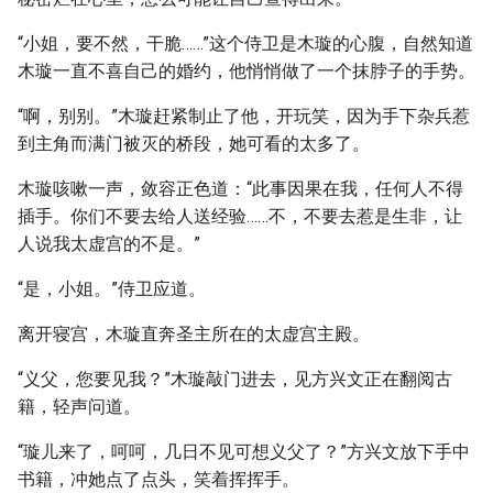
“小姐，要不然，干脆……”这个侍卫是木璇的心腹，自然知道
木璇一直不喜自己的婚约，他悄悄做了一个抹脖子的手势。
“啊，别别。”木璇赶紧制止了他，开玩笑，因为手下杂兵惹
到主角而满门被灭的桥段，她可看的太多了。
木璇咳嗽一声，敛容正色道：“此事因果在我，任何人不得
插手。你们不要去给人送经验……不，不要去惹是生非，让
人说我太虚宫的不是。”
“是，小姐。”侍卫应道。
离开寝宫，木璇直奔圣主所在的太虚宫主殿。
“义父，您要见我？”木璇敲门进去，见方兴文正在翻阅古
籍，轻声问道。
“璇儿来了，呵呵，几日不见可想义父了？”方兴文放下手中
书籍，冲她点了点头，笑着挥挥手。