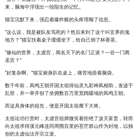
来，脑海中浮现出一段陌生的记忆。
猫宝沉默下来，强忍着爆炸般的头疼理顺了信息。
“这么说，我是被队友骂死的？然后来到了这个叫玄界的鬼
地方？”猫宝扶着桌子缓缓坐下，给自己倒了杯香茶。
“修仙的世界，太虚宫，闻名天下的名门正派？一谷一门两
圣宫？”
“好复杂啊。”猫宝俯身趴在桌上，痛苦地捂着脑袋。
数千年前，凤鸣王朝开国太祖得仙灵九彩神凤相助，发迹于
乱世，并一举开创了坐拥数百万里宽阔疆域的凤鸣王朝。
而这具身体的祖先，便是开国太祖麾下大将。
太祖论功行赏时，太虚宫祖师微笑着拒绝了泼天富贵，转而
向太祖求得溪元峰连同周围百里的苍茫群山作为封地，以独
创的太虚仙法开宗立派。