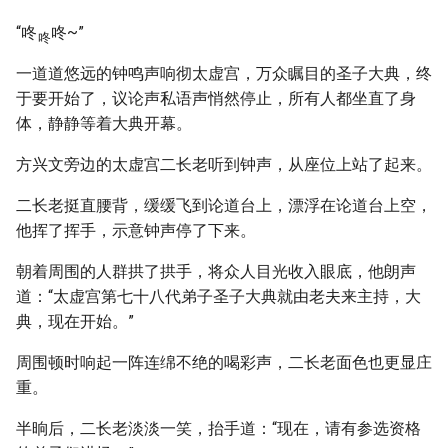
“咚
咚~”
咚
一道道悠远的钟鸣声响彻太虚宫，万众瞩目的圣子大典，终
于要开始了，议论声私语声悄然停止，所有人都坐直了身
体，静静等着大典开幕。
方兴文旁边的太虚宫二长老听到钟声，从座位上站了起来。
二长老挺直腰背，缓缓飞到论道台上，漂浮在论道台上空，
他挥了挥手，示意钟声停了下来。
朝着周围的人群拱了拱手，将众人目光收入眼底，他朗声
道：“太虚宫第七十八代弟子圣子大典就由老夫来主持，大
典，现在开始。”
周围顿时响起一阵连绵不绝的喝彩声，二长老面色也更显庄
重。
半晌后，二长老淡淡一笑，抬手道：“现在，请有参选资格