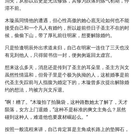
消失，从那以后更是无法修炼，其修为跌落到炼气初期，停
滞不前。
木璇虽同情他的遭遇，但心性高傲的她心底无论如何也不能
接受自己和一个凡人有婚约，所以趁前些日子圣主不在的时
候，偷偷下山，带了厚礼前往明家，想要解除婚约。
只是恰逢明辰外出求道未归，自己在明家一连住了三天也没
有见到他人，只得留书信一封，便匆匆返回太虚宫。
想来这么多天，消息还是传到了圣主的耳朵里，圣主方兴文
虽然性情温和，但骨子里是个极为执拗的人，这桩婚事是前
代圣主失踪前与人指腹为婚定下的，木璇曾多次提出解除婚
约的想法，均被方兴文斥退。
“啊！糟了。”木璇拍了拍脑袋，这种路数她太了解了，天才
陨落，女方上门退婚，“这种不是标准的爽文主角么？居然
碰到这种人，难道他也要废材崛起么。”
按照一般流程来讲，自己肯定算是主角成长路上的垫脚石，