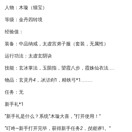
人物：木璇（猫宝）
等级：金丹四转境
经验值：
装备：中品纳戒，太虚宫弟子服（套装，无属性）
运行功法：太虚玄阴诀
技能：玄冰掌法，玉陨指，望霞八步，霞姝仙衣法……
物品：玄灵丹
4，冰洁剑
1，精铁弓*1…………
任务：无
新手礼*1
“新手礼是什么？系统”木璇大喜，“打开使用！”
“叮咚~新手打开完毕，获得新手任务
2，技能券
1。”