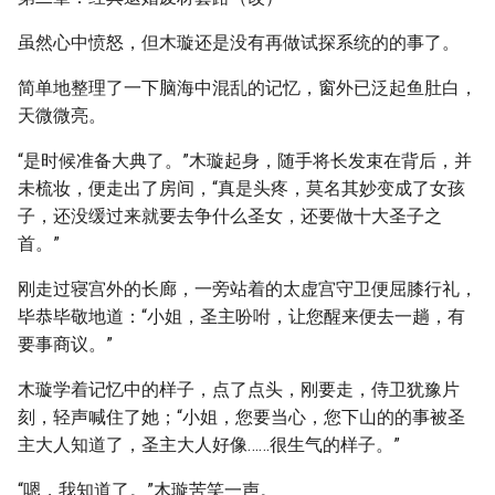
虽然心中愤怒，但木璇还是没有再做试探系统的的事了。
简单地整理了一下脑海中混乱的记忆，窗外已泛起鱼肚白，
天微微亮。
“是时候准备大典了。”木璇起身，随手将长发束在背后，并
未梳妆，便走出了房间，“真是头疼，莫名其妙变成了女孩
子，还没缓过来就要去争什么圣女，还要做十大圣子之
首。”
刚走过寝宫外的长廊，一旁站着的太虚宫守卫便屈膝行礼，
毕恭毕敬地道：“小姐，圣主吩咐，让您醒来便去一趟，有
要事商议。”
木璇学着记忆中的样子，点了点头，刚要走，侍卫犹豫片
刻，轻声喊住了她；“小姐，您要当心，您下山的的事被圣
主大人知道了，圣主大人好像……很生气的样子。”
“嗯，我知道了。”木璇苦笑一声。