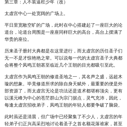
第三章：人不装逼枉少年（改）
太虚宫中心一处宽阔的广场上。
平日里宽敞空旷的广场，此时在中心搭建起了一座巨大的论
道台，论道台周围是一座座同样巨大的高台，高台上摆满了
华贵的座位。
历来圣子册封大典都是在这里进行，而太虚宫的历任圣子们
无一不是才惊艳艳之辈。可以说每一代的太虚宫圣子大典都
会将整个凤鸣王朝甚至临近几个王朝的目光都吸引至此。
太虚宫作为凤鸣王朝的修道圣地之一，其名声之盛，远超木
璇的想象。毕竟修道所求的除自身天赋外，最重要的便是外
部资源了，而太虚宫无论是功法还是道术都堪称顶尖，更有
以溪元峰为中心的苍茫群山为宗门据点，灵气充沛，因此，
每逢太虚宫招收弟子，凤鸣王朝的年轻人都要争破了脑袋。
此时虽还是清晨，但广场中已经聚集了不少人，太虚宫的年
轻弟子们正兴高采烈地讨论着圣子之首名额花落谁家，甚至