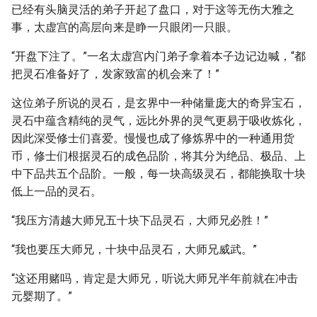
已经有头脑灵活的弟子开起了盘口，对于这等无伤大雅之
事，太虚宫的高层向来是睁一只眼闭一只眼。
“开盘下注了。”一名太虚宫内门弟子拿着本子边记边喊，“都
把灵石准备好了，发家致富的机会来了！”
这位弟子所说的灵石，是玄界中一种储量庞大的奇异宝石，
灵石中蕴含精纯的灵气，远比外界的灵气更易于吸收炼化，
因此深受修士们喜爱。慢慢也成了修炼界中的一种通用货
币，修士们根据灵石的成色品阶，将其分为绝品、极品、上
中下品共五个品阶。一般，每一块高级灵石，都能换取十块
低上一品的灵石。
“我压方清越大师兄五十块下品灵石，大师兄必胜！”
“我也要压大师兄，十块中品灵石，大师兄威武。”
“这还用赌吗，肯定是大师兄，听说大师兄半年前就在冲击
元婴期了。”