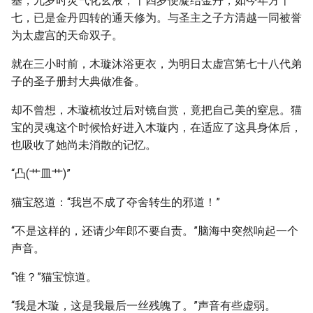
基，九岁时灵气化玄液，十四岁便凝结金丹，如今年方十
七，已是金丹四转的通天修为。与圣主之子方清越一同被誉
为太虚宫的天命双子。
就在三小时前，木璇沐浴更衣，为明日太虚宫第七十八代弟
子的圣子册封大典做准备。
却不曾想，木璇梳妆过后对镜自赏，竟把自己美的窒息。猫
宝的灵魂这个时候恰好进入木璇内，在适应了这具身体后，
也吸收了她尚未消散的记忆。
“凸(艹皿艹)”
猫宝怒道：“我岂不成了夺舍转生的邪道！”
“不是这样的，还请少年郎不要自责。”脑海中突然响起一个
声音。
“谁？”猫宝惊道。
“我是木璇，这是我最后一丝残魄了。”声音有些虚弱。