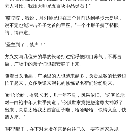
旁人可比。我压大师兄五百块中品灵石！”
“哎哎哎，我说，月刃师兄也在三个月前达到半步元婴境，
说不定也能冲击圣子之首的宝座。”一个小胖子挤了挤眼
睛，悄声道。
“圣主到了，禁声！”
方兴文与几位来的早的长老打过招呼便闭目养气，不再言
语，广场中的弟子们也都安静了下来。
随着日头渐高，广场里的人也越来越多，负责迎客的长老也
忙了起来，众多受邀来观礼的修炼界名宿们纷纷到来。
“哈哈哈哈，令狐长老，几十年不见，风采依旧。”迎客长老
对一白袍中年人拱手笑道，“令狐世家竟把您这尊大神派了
出来，真是太给我太虚宫面子啦，哈哈哈哈，快请入座，快
请入座。”
“哪里哪里，在下对太虚圣宫是向往已久，要不是家族规