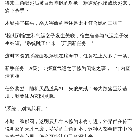
将来主角崛起后被百般嘲讽的对象。难道趁他没成长起来，
痛下杀手？
木璇摇了摇头，杀人害命的事还是太不符合她的三观了。
“检测到宿主和气运之子发生关联，宿主宿命与气运之子发
生纠缠。”系统跳了出来，“开启新任务！”
这时木璇的系统面板浮现在脑海中，任务栏上又多了一条。
新手任务（A级）：探查气运之子修为倒退之事，一年内查
清真相。
任务奖励：随机天品道具*1：失败惩戒：修为跌落至筑基
境，剥离体内玄阴灵脉。
“系统，别搞我啊。”
木璇一脸郁闷，这明辰几年来修为未有寸进，外界都在传言
说明家的天才已废，妥妥的主角剧本，这种人都会把其中的
秘密烂在心里，怎么可能让自己查得出来。