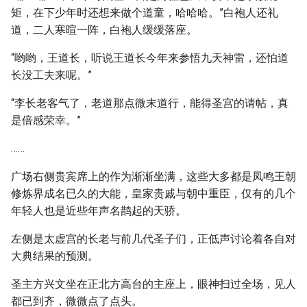
矩，在下少年时还想来做个道童，哈哈哈。”白袍人还礼
道，二人寒暄一阵，白袍人缓缓落座。
“哟哟，王道长，听说王道长今年来参悟九天神雷，还怕道
长没工夫来呢。”
“李长老客气了，老道那点微末道行，能得圣宫的请帖，真
是倍感荣幸。”
……
广场右侧贵宾席上的作为渐渐坐满，这些大多都是凤鸣王朝
修炼界成名已久的大能，皇家贵戚与朝中重臣，仅有的几个
年轻人也是近些年声名鹊起的天骄。
左侧是太虚宫的长老与前几代圣子们，正低声讨论着各自对
大典结果的预测。
圣主方兴文坐在正北方高台的主座上，眼神扫过全场，见人
都已到齐，微微点了点头。