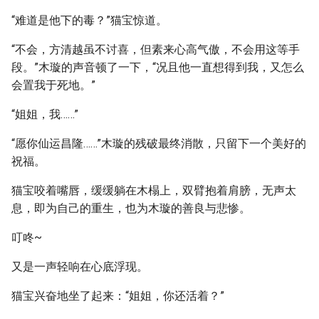
“难道是他下的毒？”猫宝惊道。
“不会，方清越虽不讨喜，但素来心高气傲，不会用这等手
段。”木璇的声音顿了一下，“况且他一直想得到我，又怎么
会置我于死地。”
“姐姐，我……”
“愿你仙运昌隆……”木璇的残破最终消散，只留下一个美好的
祝福。
猫宝咬着嘴唇，缓缓躺在木榻上，双臂抱着肩膀，无声太
息，即为自己的重生，也为木璇的善良与悲惨。
叮咚~
又是一声轻响在心底浮现。
猫宝兴奋地坐了起来：“姐姐，你还活着？”