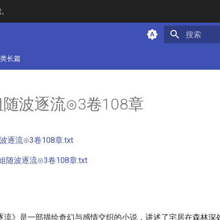
索。
键入以开始
类长篇
随波逐流⊙3卷108章
逐流⊙3卷108章.txt
随波逐流⊙3卷108章.txt
逐流》是一部描绘奇幻与感情交织的小说，讲述了宅居在森林深