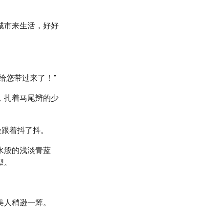
城市来生活，好好
给您带过来了！”
，扎着马尾辫的少
朵跟着抖了抖。
水般的浅淡青蓝
型。
美人稍逊一筹。