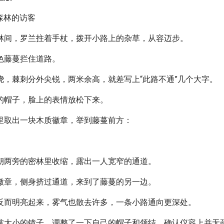
 森林的访客
林间，罗兰拄着手杖，拨开小路上的杂草，从容迈步。
色藤蔓拦住道路。
绕，棘刺分外尖锐，两米余高，就差写上“此路不通”几个大字。
的帽子，脸上的表情放松下来。
里取出一块木质徽章，举到藤蔓前方：
朝两旁的密林里收缩，露出一人宽窄的通道。
徽章，侧身挤过通道，来到了藤蔓的另一边。
反而明亮起来，雾气也散去许多，一条小路通向更深处。
掌大小的镜子，调整了一下自己的帽子和领结，确认仪容上并无