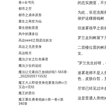
卷⊙全书完
的忠实拥趸，不
都市之空
为此，菲尼克斯
都市之虐杀原形
保护这棵摇钱树
重生之再世为仙
重生慈航普度
但迷雾很早之前
风中的潘多拉
罗兰走到树屋下
高达seed之我是拉妖女
高达之无意变身
二层楼位置的树
高达暗月
女。
魔法少女之红色暴君
“罗兰先生好呀
魔法少女的远征
魔法让元素自己放就好啦1-565章-
迷雾老师不是人
_20220205115532
色，皮肤白皙，
魔王大人即使变身也要复仇哟⊙兰
玉边⊙完结
尽管已经见过许
魔王的责任
这是普通人类绝
魔王重生勇者他妹⊙第一卷⊙第
340章