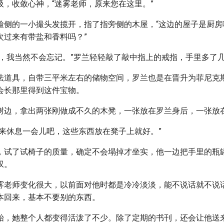
吸，收敛心神，“迷雾老师，原来您在这里。”
脸侧的一小撮头发揽开，指了指旁侧的木屋，“这边的屋子是厨房
次过来有带盐和香料吗？”
咐，我当然不会忘记。”罗兰轻轻敲了敲中指上的戒指，手里多了
法道具，自带三平米左右的储物空间，罗兰也是在晋升为菲尼克
会长那里得到这件宝物。
树边，拿出两张刚做成不久的木凳，一张放在罗兰身后，一张放
下来休息一会儿吧，这些东西放在凳子上就好。”
，试了试椅子的质量，确定不会塌掉才坐实，他一边把手里的瓶
叹。
雾老师变化很大，以前面对他时都是冷冷淡淡，能不说话就不说
本回来，基本不要别的东西。
始，她整个人都变得活泼了不少。除了定期的书刊，还会让他送