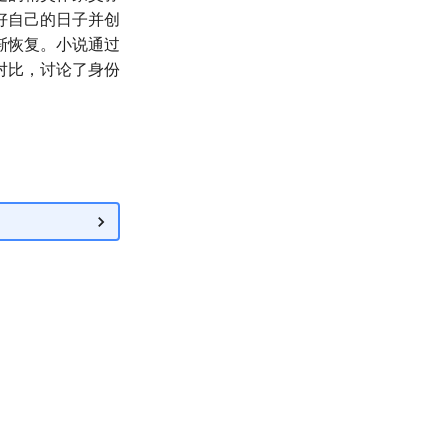
好自己的日子并创
渐恢复。小说通过
对比，讨论了身份