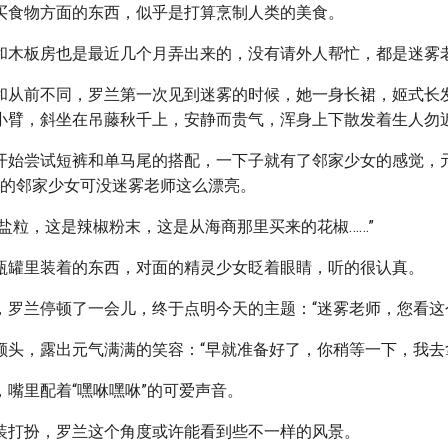
买食物方面的东西，似乎是打算烹制人类的美食。
和木板房也是最近几个月弄出来的，没有请外人帮忙，都是迷雾
和从前不同，罗兰第一次见到迷雾的时候，她一身长裙，姬式长
小臂，斜坐在吊藤秋千上，安静而贵气，浑身上下散发着生人勿
开始尝试短裤和单马尾的搭配，一下子就有了邻家少女的感觉，
兰的邻家少女可没迷雾老师这么漂亮。
盐粒，这是辣椒粉末，这是从海商那里买来的花椒……”
瓶罐里装着的东西，对面的精灵少女眨着眼睛，听的很认真。
，罗兰停顿了一会儿，终于点明今天的主题：“迷雾老师，您看这个
额头，露出元气满满的笑容：“早就准备好了，你稍等一下，我去
，嘴里配着“嘿咻嘿咻”的可爱声音。
装打扮，罗兰这个角度或许能看到些不一样的风景。