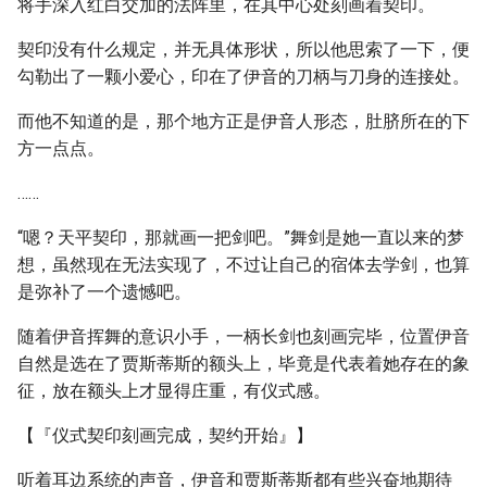
将手深入红白交加的法阵里，在其中心处刻画着契印。
契印没有什么规定，并无具体形状，所以他思索了一下，便
勾勒出了一颗小爱心，印在了伊音的刀柄与刀身的连接处。
而他不知道的是，那个地方正是伊音人形态，肚脐所在的下
方一点点。
……
“嗯？天平契印，那就画一把剑吧。”舞剑是她一直以来的梦
想，虽然现在无法实现了，不过让自己的宿体去学剑，也算
是弥补了一个遗憾吧。
随着伊音挥舞的意识小手，一柄长剑也刻画完毕，位置伊音
自然是选在了贾斯蒂斯的额头上，毕竟是代表着她存在的象
征，放在额头上才显得庄重，有仪式感。
【『仪式契印刻画完成，契约开始』】
听着耳边系统的声音，伊音和贾斯蒂斯都有些兴奋地期待