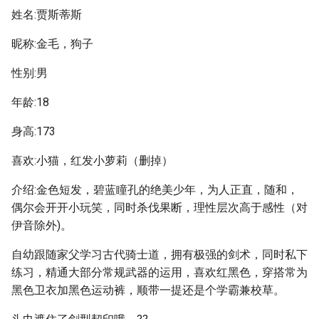
姓名:贾斯蒂斯
昵称:金毛，狗子
性别:男
年龄:18
身高:173
喜欢:小猫，红发小萝莉（删掉）
介绍:金色短发，碧蓝瞳孔的绝美少年，为人正直，随和，
偶尔会开开小玩笑，同时杀伐果断，理性层次高于感性（对
伊音除外)。
自幼跟随家父学习古代骑士道，拥有极强的剑术，同时私下
练习，精通大部分常规武器的运用，喜欢红黑色，穿搭常为
黑色卫衣加黑色运动裤，顺带一提还是个学霸兼校草。