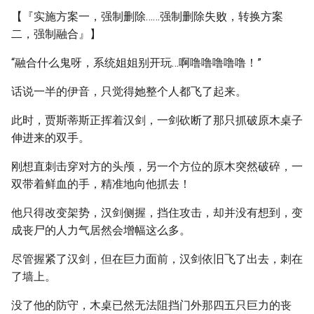
【『实施方案一，强制删除……强制删除失败，转换方案
二，强制融合』】
“融合什么鬼呀，系统姐姐别开玩…啊噜噜噜噜噜！”
话说一半的伊音，只觉得她整个人都飞了起来。
此时，贾斯蒂斯正挥着汉剑，一剑砍断了那只抓破原木桌子
伸进来的双手。
刚想直刺击穿对方的头颅，另一个方位的原木突然破碎，一
双带着鲜血的手，精准地向他抓去！
他只得改变架势，汉剑侧握，挡住攻击，却并没有想到，变
成丧尸的人力气居然会增幅这么多。
尽管握紧了汉剑，但在巨力面前，汉剑依旧飞了出去，刺在
了墙上。
没了他的防守，木桌已然无法阻挡门外那四五只巨力的丧