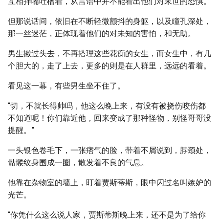
互相拌嘴吐槽着，从言语中并不能看出他们对末世的恐惧。
但那说话间，依旧在不断轻微颤抖的身躯，以及瞳孔深处，
那一丝迷茫，正体现着他们的对未知的害怕，和无助。
男生撇过头去，不再搭理这些花痴的女生，而女生中，有几
个胆大的，走了上去，更多的则是在人群里，远远的看着。
看见这一幕，有些男生坐不住了。
“切，不就长得帅吗，他这么晚上来，有没有被挠伤咬伤都
不知道呢！你们靠近他，回来变成了那种怪物，别怪哥哥没
提醒。”
一头银色卷毛下，一张痞气的脸，带着不屑说到，脖颈处，
骷髅纹身围成一圈，散发着不良的气息。
他靠在杂物室的墙上，盯着贾斯蒂斯，眼中闪过名叫嫉妒的
光芒。
“你凭什么这么说人家，贾斯蒂斯晚上来，还不是为了给你