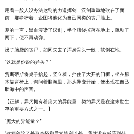
用着一般人没办法达到的力道挥剑，汉剑重重地砍在了面
前，那狰狞着，企图将他化为自己同类的丧尸脸上。
唰的一声，黑血浸染了汉剑，半个脑袋掉落在地上，跳动了
两下，便不再动弹。
没了脑袋的丧尸，如同失去了浑身骨头一般，软倒在地。
“这就是你说的异兵？”
贾斯蒂斯将桌子抬起，竖立着，挡住了大开的门框，坐在原
木靠背椅上，询问着脑海里，那从异变开始，便出现在自己
脑海中的声音。
【正解，异兵拥有着庞大的异能量，契约异兵是在这末世生
存的重要方式之一。】
“庞大的异能量？”
“这柄剑除了外形奇怪和异常锋利以外，我并没有感受到什