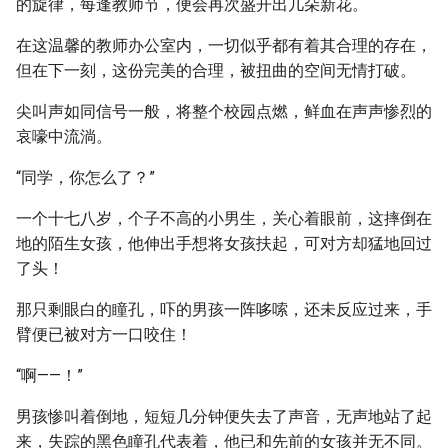
的旋律，每逢教师节，便会再次盛开出几朵新花。
在这温馨的教师办公室内，一切似乎都有着其合理的存在，
但在下一刻，这份完美的合理，被扭曲的空间无情打破。
尖叫声如同信号一般，将整个校园点燃，鲜血在声声惨烈的
哀嚎中流淌。
“同学，你怎么了？”
一个十七八岁，个子不高的小男生，关心着眼前，这摔倒在
地的陌生女孩，他伸出手想将女孩扶起，可对方却猛地回过
了头！
那只剩眼白的瞳孔，吓的男孩一阵哆嗦，还未反应过来，手
臂便已被对方一口咬住！
“啊——！”
男孩惨叫着倒地，短短几分钟便失去了声音，无声地站了起
来，失踪的黑色瞳孔代表着，他已和先前的女孩并无不同。