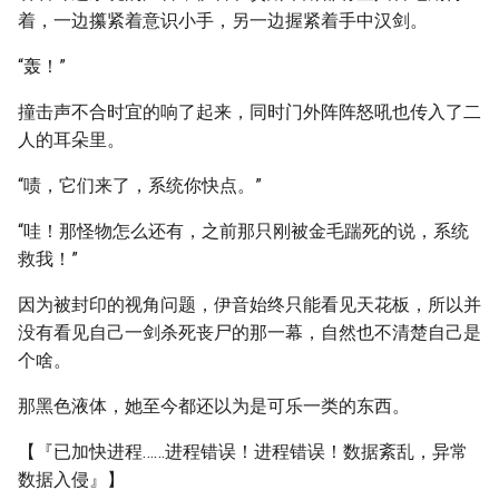
着，一边攥紧着意识小手，另一边握紧着手中汉剑。
“轰！”
撞击声不合时宜的响了起来，同时门外阵阵怒吼也传入了二
人的耳朵里。
“啧，它们来了，系统你快点。”
“哇！那怪物怎么还有，之前那只刚被金毛踹死的说，系统
救我！”
因为被封印的视角问题，伊音始终只能看见天花板，所以并
没有看见自己一剑杀死丧尸的那一幕，自然也不清楚自己是
个啥。
那黑色液体，她至今都还以为是可乐一类的东西。
【『已加快进程……进程错误！进程错误！数据紊乱，异常
数据入侵』】