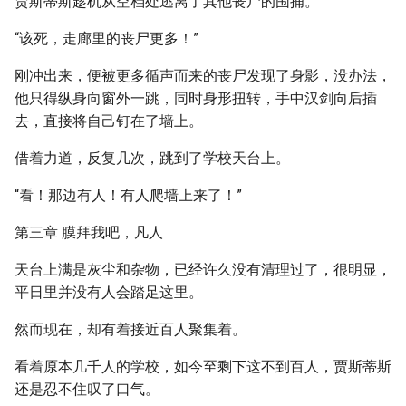
贾斯蒂斯趁机从空档处逃离了其他丧尸的围捕。
“该死，走廊里的丧尸更多！”
刚冲出来，便被更多循声而来的丧尸发现了身影，没办法，
他只得纵身向窗外一跳，同时身形扭转，手中汉剑向后插
去，直接将自己钉在了墙上。
借着力道，反复几次，跳到了学校天台上。
“看！那边有人！有人爬墙上来了！”
第三章 膜拜我吧，凡人
天台上满是灰尘和杂物，已经许久没有清理过了，很明显，
平日里并没有人会踏足这里。
然而现在，却有着接近百人聚集着。
看着原本几千人的学校，如今至剩下这不到百人，贾斯蒂斯
还是忍不住叹了口气。