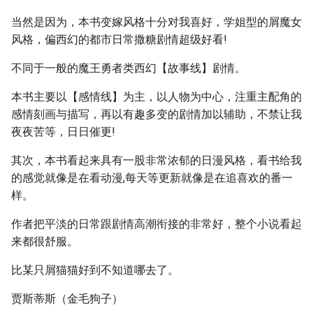
当然是因为，本书变嫁风格十分对我喜好，学姐型的屑魔女
风格，偏西幻的都市日常撒糖剧情超级好看!
不同于一般的魔王勇者类西幻【故事线】剧情。
本书主要以【感情线】为主，以人物为中心，注重主配角的
感情刻画与描写，再以有趣多变的剧情加以辅助，不禁让我
夜夜苦等，日日催更!
其次，本书看起来具有一股非常浓郁的日漫风格，看书给我
的感觉就像是在看动漫,每天等更新就像是在追喜欢的番一
样。
作者把平淡的日常跟剧情高潮衔接的非常好，整个小说看起
来都很舒服。
比某只屑猫猫好到不知道哪去了。
贾斯蒂斯（金毛狗子）