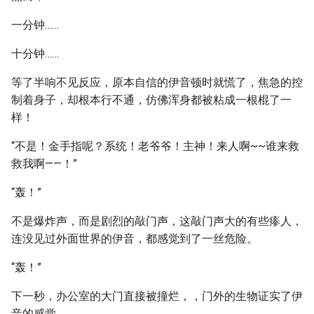
一分钟……
十分钟……
等了半响不见反应，原本自信的伊音顿时就慌了，焦急的控
制着身子，却根本行不通，仿佛浑身都被粘成一根棍了一
样！
“不是！金手指呢？系统！老爷爷！主神！来人啊~~谁来救
救我啊——！”
“轰！”
不是爆炸声，而是剧烈的敲门声，这敲门声大的有些瘆人，
连没见过外面世界的伊音，都感觉到了一丝危险。
“轰！”
下一秒，办公室的大门直接被撞烂，，门外的生物证实了伊
音的感觉。