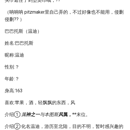
头巾遮住了剑型契印哦，??
（呐呐呐 pitzmaker里自己弄的，不过好像也不能用，侵删
侵删?? ）
巴巴托斯（温迪）
姓名:巴巴托斯
昵称:温迪
性别:？
年龄:？
身高:163
喜欢:苹果，酒，轻飘飘的东西，风
介绍①:
属
神之一
与本图斯
风
属，
**末位。
介绍②:化名温迪，游历至北陆，目的不明，暂时感兴趣的