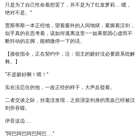
只是为了自己性命着想罢了，并不是为了红发萝莉……嗯，
绝对不是。”
贾斯蒂斯一本正经地，望着窗外的人间地狱，紧握着汉剑，
似乎真的在思考着，该如何逃离这里——如果那因心虚而不
断抖动的左脚，能稍微停一下的话。
【接收指令，正在契约中，注：宿主的癖好没必要跟系统解
释。】
“不是癖好啊！喂！”
实在没忍住的他，一改正经的样子，大声反驳着。
二者交谈之际，丝毫没发现，之前浸染剑身的黑血已经被汉
剑所吞噬。
伊音这边……
“阿巴阿巴阿巴阿巴……”