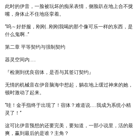
此时的伊音，一脸被玩坏的痴呆表情，侧脸趴在地上合不拢
嘴，身体止不住地痉挛着。
“呜～好舒服，刚刚…刚刚我喝的那个像可乐一样的东西，是
什么鬼啊…”
第二章 平等契约与强制契约
器灵空间内……
『检测到优良宿体，是否与其签订契约』
无情的机械音在伊音脑海中想起，躺在地上缓过神来的她，
顿时激动了起来。
“哇！金手指终于出现了！宿体？难道说……我成为系统小精
灵了！”
这可比伊音预想的还要完美，要知道，一部小说里，活的最
爽，赢到最后的是谁？主角？