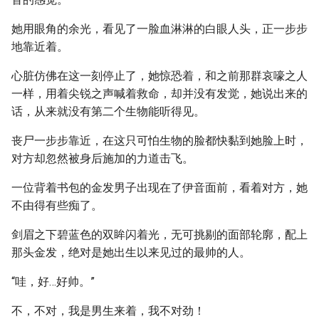
她用眼角的余光，看见了一脸血淋淋的白眼人头，正一步步
地靠近着。
心脏仿佛在这一刻停止了，她惊恐着，和之前那群哀嚎之人
一样，用着尖锐之声喊着救命，却并没有发觉，她说出来的
话，从来就没有第二个生物能听得见。
丧尸一步步靠近，在这只可怕生物的脸都快黏到她脸上时，
对方却忽然被身后施加的力道击飞。
一位背着书包的金发男子出现在了伊音面前，看着对方，她
不由得有些痴了。
剑眉之下碧蓝色的双眸闪着光，无可挑剔的面部轮廓，配上
那头金发，绝对是她出生以来见过的最帅的人。
“哇，好…好帅。”
不，不对，我是男生来着，我不对劲！