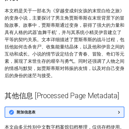
本文档是关于一部名为《穿越变成剑女孩的末世白给之旅》
的变身小说，主要探讨了男主角贾斯蒂斯在末世背景下的冒
险故事。故事中，贾斯蒂斯通过变身，获得了强大的力量和
具有人格的武器‘血舞千机’，并与其系统小精灵伊音建立了
平等的契约关系。文本详细描述了贾斯蒂斯的战斗过程，包
括他如何击杀丧尸、收集能量结晶体，以及他和伊音之间的
互动和成长。小说的情节设定结合了青春、冒险、奇幻等元
素，展现了末世生存的艰辛与勇气。同时还强调了人物之间
的情感与默契，如贾斯蒂斯对韩振的友情，以及对自己变身
后的身份的迷茫与接受。
其他信息 [Processed Page Metadata]
附加信息表
本文由多元性别中文数字档案馆归档整理，仅供存档使用。