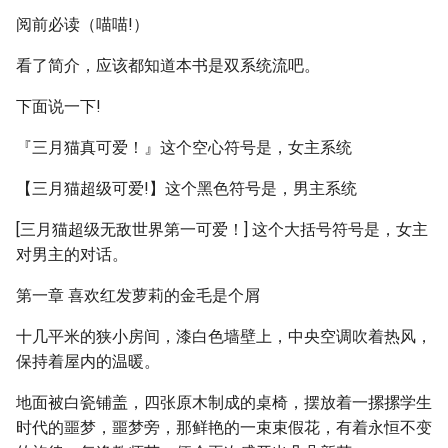
阅前必读（喵喵!）
看了简介，应该都知道本书是双系统流吧。
下面说一下!
『三月猫真可爱！』这个空心符号是，女主系统
【三月猫超级可爱!】这个黑色符号是，男主系统
[三月猫超级无敌世界第一可爱！] 这个大括号符号是，女主
对男主的对话。
第一章 喜欢红发萝莉的金毛是个屑
十几平米的狭小房间，漆白色墙壁上，中央空调吹着热风，
保持着屋内的温暖。
地面被白瓷铺盖，四张原木制成的桌椅，摆放着一摞摞学生
时代的噩梦，噩梦旁，那鲜艳的一束束假花，有着永恒不变