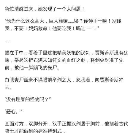
急忙清醒过来，她发现了一个大问题！
“他为什么这么高大，巨人族嘛……诶？你伸手干嘛！别碰
我，不要！妈妈救命！他要吃我！呜哇——！”
……
握在手中，看着手里这把精美妖艳的汉剑，贾斯蒂斯没有犹
豫，举起这把布满未知符文的血红之剑，将剑尖对准了先
前，被他一脚踢飞的丧尸。
白眼丧尸丝毫不惧眼前举剑之人，怒吼着，向贾斯蒂斯冲
去。
“没有理智的怪物吗？”
“恶心。”
直面对方，双脚分开，双手正握汉剑居于胸前，他摆着古代
骑士才能做到的标准持剑式，