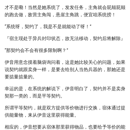
才不是嘞！当然是她系统了，发发任务，主角就会屁颠屁颠
的跑去做，敌营主角闯，悬崖主角跳，便宜咱系统捞！
“系统呀，契约了，我是不是就能动了呀！”
『宿主现处于异兵封印状态，故无法移动，契约后将解除』
“那契约会不会有很多限制啊？”
伊音用意念摸着脑袋询问着，这是她比较关心的问题，如果
说契约就跟卖身一样，是要去给别人当热兵器的，那她还是
要掂量掂量的。
幸运的是，在系统的解说下，伊音明白了，契约并不是卖身
契那一类的，而是平等契约。
所谓平等契约，就是双方提供等价物进行交换，宿体通过提
供能量物，来从伊音这里获得能量。
相应的，伊音想要从宿体那里获得物品，也要给予等价的能