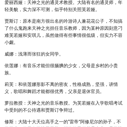
爱丽西娅：天神之光的通灵术教授。大陆有名的通灵师，年
轻美貌，实力深不可测，似乎特别关照芙若娅。
贾斯订：原本是南方很出名的吟游诗人兼花花公子，不知搞
了什么鬼跑来天神之光担任音乐教师，因为某种原因刻意刁
难芙若娅和安琪儿，虽然做得有些事情很低级，但实力不容
小觑。
威娜：浅薄而张狂的女同学。
依莲娜：有音乐才能但很腼腆的少女，父母是乡村的小贵
族。
莉芙：和依莲娜形影不离的密友，性格成熟，坚强，讲情
义，歌唱和舞蹈才能都很优秀，父亲是退休官员。
萝拉教授：天神之光的音乐教授。为芙若娅在入学歌唱考试
中受到的不公待遇和贾斯订争辩过。
修斯：大陆十大天位高手之一的“雷帝”阿修尼尔的孙子，不