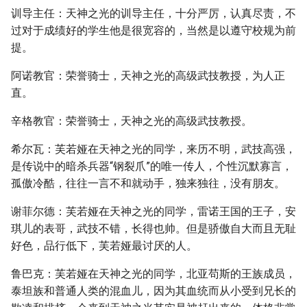
训导主任：天神之光的训导主任，十分严厉，认真尽责，不
过对于成绩好的学生他是很宽容的，当然是以遵守校规为前
提。
阿诺教官：荣誉骑士，天神之光的高级武技教授，为人正
直。
辛格教官：荣誉骑士，天神之光的高级武技教授。
希尔瓦：芙若娅在天神之光的同学，来历不明，武技高强，
是传说中的暗杀兵器“钢裂爪”的唯一传人，个性沉默寡言，
孤傲冷酷，往往一言不和就动手，独来独往，没有朋友。
谢菲尔德：芙若娅在天神之光的同学，雷诺王国的王子，安
琪儿的表哥，武技不错，长得也帅。但是骄傲自大而且无耻
好色，品行低下，芙若娅最讨厌的人。
鲁巴克：芙若娅在天神之光的同学，北亚苟斯的王族成员，
泰坦族和普通人类的混血儿，因为其血统而从小受到兄长的