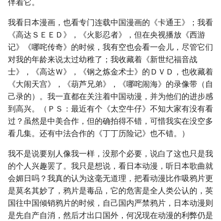
伴着它。
我看日本漫画，也看专门连载中国漫画的《卡通王》；我看
《高达ＳＥＥＤ》，《火影忍者》，但在央视播放《西游
记》《哪咤传奇》的时候，我有空也会看一会儿，尽管它们
对我的年龄来说太过幼稚了；我收藏着《新世纪福音战
士》，《高达Ｗ》，《钢之炼金术士》的ＤＶＤ，也收藏着
《大闹天宫》，《葫芦兄弟》，《哪咤闹海》的录像带（自
己录的）。我一直都在关注着中国动漫，并为他们的进步感
到高兴。（ＰＳ：最近有个《太空牛仔》不知大家有没有看
过？虽然是中美合作，但的确拍得不错，可惜我实在没空多
看几集。还有中法合作的《丁丁历险记》也不错。）
我不是说要别人像我一样，没那个必要，说白了这也只是我
的个人兴趣罢了。我只是想说，看日本动漫，听日本歌曲就
会媚日吗？我真的认为这毫无道理，把看动漫比作吸鸦片更
是莫名其妙了，鸦片是毒品，它的危害是全人类公认的，英
国往中国倾销鸦片的时候，自己国内严禁鸦片，日本动漫则
是先自产自消，然后才出口国外，何况现在动漫的利弊仍是