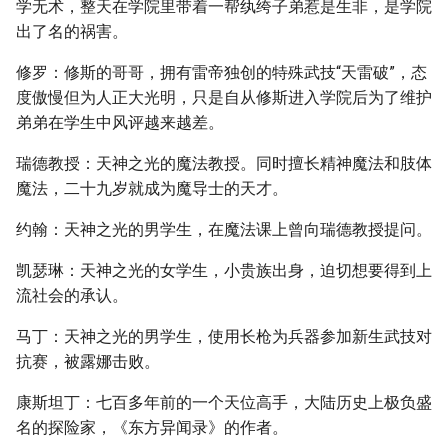
学无术，整天在学院里带着一帮纨绔子弟惹是生非，是学院
出了名的祸害。
修罗：修斯的哥哥，拥有雷帝独创的特殊武技“天雷破”，态
度傲慢但为人正大光明，只是自从修斯进入学院后为了维护
弟弟在学生中风评越来越差。
瑞德教授：天神之光的魔法教授。同时擅长精神魔法和肢体
魔法，二十九岁就成为魔导士的天才。
约翰：天神之光的男学生，在魔法课上曾向瑞德教授提问。
凯瑟琳：天神之光的女学生，小贵族出身，迫切想要得到上
流社会的承认。
马丁：天神之光的男学生，使用长枪为兵器参加新生武技对
抗赛，被露娜击败。
康斯坦丁：七百多年前的一个天位高手，大陆历史上极负盛
名的探险家，《东方异闻录》的作者。