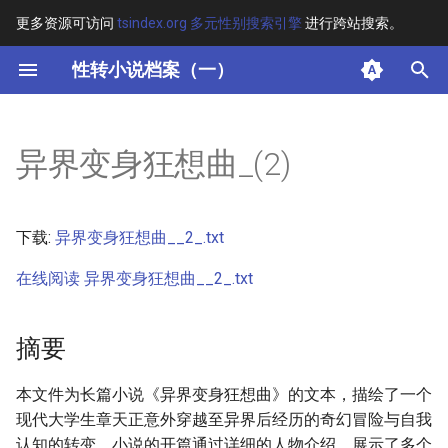
更多资源可访问
tsindex.org 多元性别搜索引擎
进行跨站搜索。
键
性转小说档案（一）
入
摘要
以
异界变身狂想曲_(2)
开
其他信息 [Processed Page
Metadata]
始
下载:
异界变身狂想曲__2_.txt
搜
正文
在线阅读 异界变身狂想曲__2_.txt
索
摘要
本文件为长篇小说《异界变身狂想曲》的文本，描绘了一个
现代大学生章天正意外穿越至异界后经历的奇幻冒险与自我
认知的转变。小说的开篇通过详细的人物介绍，展示了多个