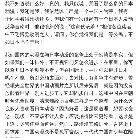
我不知道说什么好，真的。我只能说，我看了那么多的日本
动漫，我还是我，我依然以自己是一个中国人为荣，我有一
个同学看得比我还多，但我们有一次谈起有一个日本人发动
反华言论时，他很愤怒的说：“这家伙该杀！”相信各位读者
中不乏博览动漫之人，请问，你会觉得我们是二等公民，不
如日本吗？荒唐！
我们国内的动漫在与日本动漫的竞争上处于劣势是事实，但
如果我们一昧排外，不正视它们又怎么进步？在家里，你可
以避开日本的动漫不看，但在国际上，中国可以避开日本
吗？不能，所以必须去面对，去对比，有竞争才有进步，曾
经领先全世界的中国动画片之所以后来落后，就是因为没有
放眼看世界，别人进步了，它却固步自封，这和中国在唐朝
时领先全世界，清末却经历百年屈辱是一个道理。为什么这
么多人喜欢看日本动漫？因为好看，这是硬道理。想要改变
这一现状，不应该不让人看，应该拍得比它更好看，这才是
正道，尽管任重而道远。然而，路漫漫其修远兮，吾将上下
而求索，中国动漫决不是孤军奋战，一代代中国青少年在陪