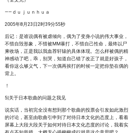
——ｄｕｊｕｎｈｕａ
2005年8月23日2时39分55秒
后记：是谁说偶有被虐倾向，偶为了变身小说的伟大事业，
不惜自毁形象，不惜被MM暴打，不惜自己性命，最终以尸
柬收场，正是我以我血荐轩辕的具体体现。怎么样被偶的精
神感动了吧，乖，别哭，知道自己错了改正了就是好孩子，
看你这么够义气，下一次偶再挨打的时候一定把你垫在偶的
背上。
！
5|关于日本歌曲的问题之我见
说实话，当初完全没有想到那个歌曲的投票会引发如此激烈
的讨论，甚至由歌曲引申到了对待日本文化的态度上，看着
屏幕上大段大段关于如何对待日本文化态度的讨论，我着实
有点不知所措，大概无心插柳柳成行就是这个意思吧？