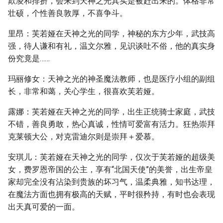
欺凌和排挤，会来到天神之光其实是被赶出来的。体格非常
壮硕，个性善良敦厚，不喜争斗。
里昂：芙若娅在天神之光的同学，神秘的东方少年，武技高
强，待人谦和有礼，温文尔雅，见识谈吐不俗，他的真实身
份究竟是……
玛丽修女：天神之光的神圣魔法教师，也是医疗小组的副组
长，非常和蔼，关心学生，很喜欢芙若娅。
露娜：芙若娅在天神之光的同学，出生正统骑士家庭，武技
不错，善良勇敢，热心真诚，性情可爱富有活力。狂热崇拜
克莱顿大公，对克雷迪尔则是崇拜＋爱慕。
安琪儿：芙若娅在天神之光的同学，仅次于芙若娅的超级美
女，费罗恩帝国的公主，享有“北国天使”的美誉，出生帝皇
家却完全没有沾染到贵族的坏习气，温柔典雅，知书达理，
在魔法方面也拥有极高的天赋，平时很矜持，有时也会表现
出天真可爱的一面。