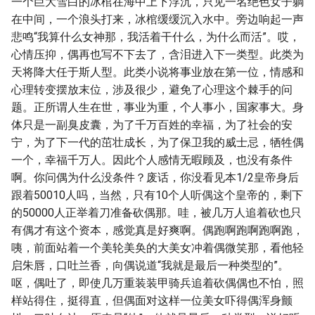
一个巨大雪白的冰棺在海中上下浮沉，只见一名绝色女子躺
在中间，一个浪头打来，冰棺缓缓沉入水中。旁边响起一声
悲鸣“我算什么女神那，我活着干什么，为什么而活”。哎，
心情压抑，偶再也写不下去了，含泪进入下一类型。此类为
天将降大任于斯人型。此类小说将事业放在第一位，情感和
心理转变摆放末位，涉及很少，避免了心理这个棘手的问
题。正所谓人生在世，事业为重，个人事小，国家事大。身
体只是一副臭皮囊，为了千万百姓的幸福，为了社会的安
宁，为了下一代的茁壮成长，为了保卫我的威士忌，牺牲偶
一个，幸福千万人。因此个人感情无暇顾及，也没有条件
啊。你问偶为什么没条件？废话，你没看见本1/2皇帝身后
跟着50010人吗，当然，只有10个人听偶这个皇帝的，剩下
的50000人正举着刀准备砍偶那。哇，被几万人追着砍也只
有偶才有这个资本，感觉真是好爽啊。偶跑啊跑啊跑啊跑，
咦，前面站着一个美轮美奂的大美女冲着偶微笑那，看他轻
启朱唇，口吐兰香，向偶说道“我就是最后一种类型的”。
呕，偶吐了，即使几万重装装甲骑兵追着砍偶偶也不怕，照
样站得住，挺得直，但偶面对这样一位美女吓得偶浑身颤