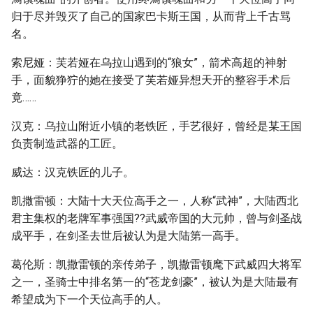
归于尽并毁灭了自己的国家巴卡斯王国，从而背上千古骂
名。
索尼娅：芙若娅在乌拉山遇到的“狼女”，箭术高超的神射
手，面貌狰狞的她在接受了芙若娅异想天开的整容手术后
竟……
汉克：乌拉山附近小镇的老铁匠，手艺很好，曾经是某王国
负责制造武器的工匠。
威达：汉克铁匠的儿子。
凯撒雷顿：大陆十大天位高手之一，人称“武神”，大陆西北
君主集权的老牌军事强国??武威帝国的大元帅，曾与剑圣战
成平手，在剑圣去世后被认为是大陆第一高手。
葛伦斯：凯撒雷顿的亲传弟子，凯撒雷顿麾下武威四大将军
之一，圣骑士中排名第一的“苍龙剑豪”，被认为是大陆最有
希望成为下一个天位高手的人。