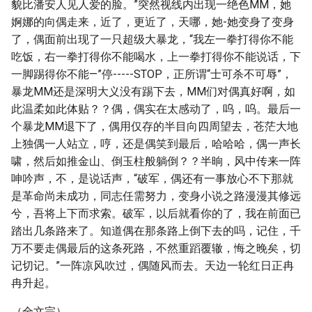
貌比潘安人见人爱的脸。”突然视线内出现一绝色MM，她
婀娜的向偶走来，近了，更近了，天哪，她-她变身了变身
了，偶面前出现了一只超级大暴龙，“我左一拳打得你不能
吃饭，右一拳打得你不能喝水，上一拳打得你不能说话，下
一脚踢得你不能—”停-----STOP，正所谓“士可杀不可辱”，
暴龙MM还是深明大义没有踢下去，MM们对偶真好啊，如
此温柔如此体贴？？偶，偶实在太感动了，呜，呜。最后一
个暴龙MM退下了，偶用仅存的半目向四周望去，苍茫大地
上独偶一人站立，哼，还是偶笑到最后，哈哈哈，偶一声长
啸，然后如推金山、倒玉柱般躺倒？？半晌，风中传来一阵
呻吟声，不，是说话声，“破军，偶还有一事放心不下那就
是革命尚未成功，同志任需努力，变身小说之路漫漫其修远
兮，吾将上下而求索。破军，以后就看你的了，我在前面已
踏出几条路来了。知道偶在那条路上倒下去的吗，记住，千
万不要走偶最后的这条死路，不然重蹈覆辙，悔之晚矣，切
记切记。”一阵凉风吹过，偶随风而去。天边一轮红日正冉
冉升起。
（全文完）