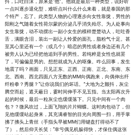
抖，口吐白沫，原来是“他”。他就是最后一种类型，说好听
一点叫逐步退化型，难听点叫什么什么来着，就是泰国的那
个特产，忘了。此类型人物的心理逐步向女性靠拢，男性的
阳刚之气随着女性荷尔蒙的分泌几乎消失殆尽。为人处事向
女生靠拢，动不动摆出一副小女生的模样楚楚动人，吐吐香
舌，满眼含泪，装出一副让人怜爱的面孔，脂粉气十足。甚
至其心里还有一个（或几个）暗恋的男性或者身边还有几个
被旁人认为已经把他追到手的男性。若纯粹是女性也就罢
了，可偏偏是男的。想想就成为人的呕像。咋么回事，发生
地震了吗？画面，只见正东、正西、正南、正北、东南、东
北、西南、西北四面八方无数的MM向偶跑来，向偶伸出纤
纤粉拳？秀腿？“让你说我们的坏话。”大地为之颤抖，灰尘
腾空而起，遮天蔽日，霎时间伸手不见五指。当太阳再次升
起的时候，最后一粒灰尘也缓缓落下。只见中间有一个肉
包？？微风吹过，上面飞翔的片片蝴蝶。这时肉包动了，但
见他缓缓站起身来，其充满睿智的目光向周围一扫，用手掌
拂了拂头上青丝（手指头早被MM们用键盘打得动不了
了），然后仰天长笑：“幸亏偶见机躲得快，才保住偶这张