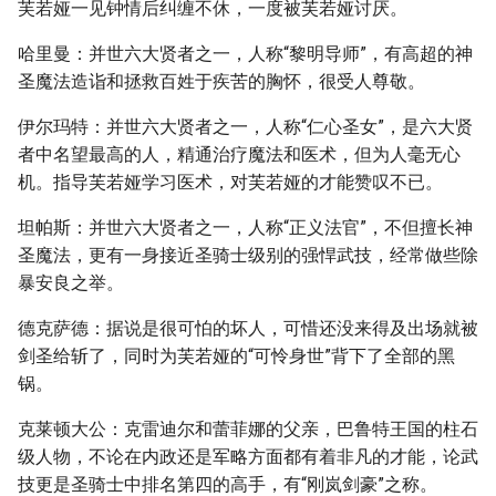
芙若娅一见钟情后纠缠不休，一度被芙若娅讨厌。
哈里曼：并世六大贤者之一，人称“黎明导师”，有高超的神
圣魔法造诣和拯救百姓于疾苦的胸怀，很受人尊敬。
伊尔玛特：并世六大贤者之一，人称“仁心圣女”，是六大贤
者中名望最高的人，精通治疗魔法和医术，但为人毫无心
机。指导芙若娅学习医术，对芙若娅的才能赞叹不已。
坦帕斯：并世六大贤者之一，人称“正义法官”，不但擅长神
圣魔法，更有一身接近圣骑士级别的强悍武技，经常做些除
暴安良之举。
德克萨德：据说是很可怕的坏人，可惜还没来得及出场就被
剑圣给斩了，同时为芙若娅的“可怜身世”背下了全部的黑
锅。
克莱顿大公：克雷迪尔和蕾菲娜的父亲，巴鲁特王国的柱石
级人物，不论在内政还是军略方面都有着非凡的才能，论武
技更是圣骑士中排名第四的高手，有“刚岚剑豪”之称。