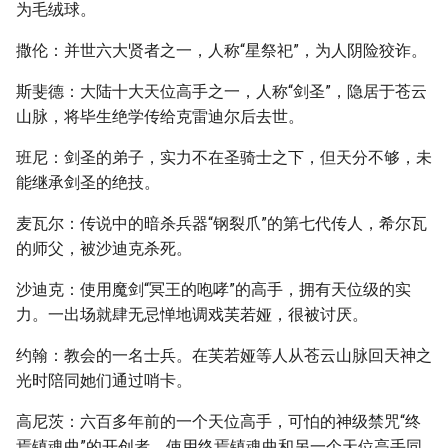
为毛绒球。
撒伦：并世六大贤者之一，人称“星祭祀”，为人阴险狡诈。
斯斐德：大陆十大天位高手之一，人称“剑圣”，隐居于苍云
山脉，将毕生绝学传给克雷迪尔后去世。
班尼：剑圣的弟子，实力不在圣骑士之下，但天分不够，未
能继承剑圣的绝技。
麦瓦尔：传说中的暗杀兵器“钢裂爪”的第七代传人，希尔瓦
的师父，被沙迪克杀死。
沙迪克：使用魔剑“冥王的咆哮”的高手，拥有天位级的实
力。一出场就肆无忌惮地调戏芙若娅，很被讨厌。
约翰：教会的一名士兵。在芙若娅等人从苍云山脉回天神之
光时陪同她们通过哨卡。
高尼茨：六百多年前的一个天位高手，可怕的神级禁咒“终
焉镇魂曲”的开创者。使用终焉镇魂曲和另一个天位高手同