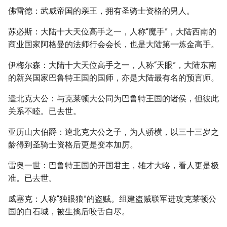
佛雷德：武威帝国的亲王，拥有圣骑士资格的男人。
苏必斯：大陆十大天位高手之一，人称“魔手”，大陆西南的
商业国家阿格曼的法师行会会长，也是大陆第一炼金高手。
伊梅尔森：大陆十大天位高手之一，人称“天眼”，大陆东南
的新兴国家巴鲁特王国的国师，亦是大陆最有名的预言师。
逵北克大公：与克莱顿大公同为巴鲁特王国的诸侯，但彼此
关系不睦。已去世。
亚历山大伯爵：逵北克大公之子，为人骄横，以三十三岁之
龄得到圣骑士资格后更是变本加厉。
雷奥一世：巴鲁特王国的开国君主，雄才大略，看人更是极
准。已去世。
威塞克：人称“独眼狼”的盗贼。组建盗贼联军进攻克莱顿公
国的白石城，被生擒后咬舌自尽。