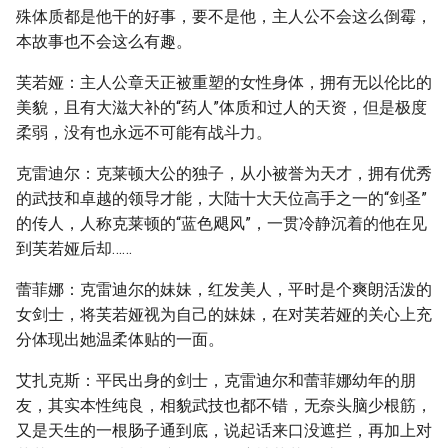
殊体质都是他干的好事，要不是他，主人公不会这么倒霉，
本故事也不会这么有趣。
芙若娅：主人公章天正被重塑的女性身体，拥有无以伦比的
美貌，且有大滋大补的“药人”体质和过人的天资，但是极度
柔弱，没有也永远不可能有战斗力。
克雷迪尔：克莱顿大公的独子，从小被誉为天才，拥有优秀
的武技和卓越的领导才能，大陆十大天位高手之一的“剑圣”
的传人，人称克莱顿的“蓝色飓风”，一贯冷静沉着的他在见
到芙若娅后却……
蕾菲娜：克雷迪尔的妹妹，红发美人，平时是个爽朗活泼的
女剑士，将芙若娅视为自己的妹妹，在对芙若娅的关心上充
分体现出她温柔体贴的一面。
艾扎克斯：平民出身的剑士，克雷迪尔和蕾菲娜幼年的朋
友，其实本性纯良，相貌武技也都不错，无奈头脑少根筋，
又是天生的一根肠子通到底，说起话来口没遮拦，再加上对