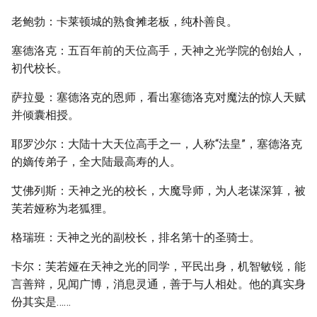
老鲍勃：卡莱顿城的熟食摊老板，纯朴善良。
塞德洛克：五百年前的天位高手，天神之光学院的创始人，
初代校长。
萨拉曼：塞德洛克的恩师，看出塞德洛克对魔法的惊人天赋
并倾囊相授。
耶罗沙尔：大陆十大天位高手之一，人称“法皇”，塞德洛克
的嫡传弟子，全大陆最高寿的人。
艾佛列斯：天神之光的校长，大魔导师，为人老谋深算，被
芙若娅称为老狐狸。
格瑞班：天神之光的副校长，排名第十的圣骑士。
卡尔：芙若娅在天神之光的同学，平民出身，机智敏锐，能
言善辩，见闻广博，消息灵通，善于与人相处。他的真实身
份其实是……