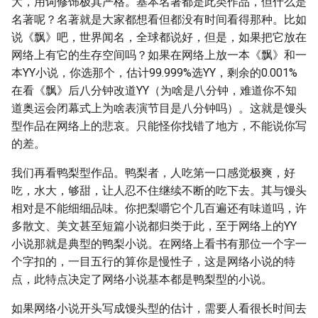
大，用词修饰极其严格。基本名著都是此类作品，但什么是
名著呢？名著就是大家都想看但都没有时间看得那种。比如
说《飘》吧，世界闻名，全球都说好，但是，如果把它放在
网络上有它的生存空间吗？如果在网络上放一本《飘》和一
本YY小说，你选那个，估计99.999%选YY，剩余的0.001%
在看《飘》后八分钟改道YY（为啥是八分钟，难道你不知
道奥运会闭幕式上为啥表演节目是八分钟吗）。这就是馒头
型作品在网络上的悲哀。只能怪你找错了地方，不能说你写
的差。
我们再看鸭梨型作品。鸭梨者，人吃第一口感觉极爽，好
吃，水大，够甜，让人忍不住继续不断的吃下去。其与馒头
相对是不能细细品味。你把梨嚼它个几百遍还有味道吗，许
多散文、美文甚至短篇小说都归类于此，至于网络上的YY
小说那就是典型的鸭梨小说。在网络上看书有那位一个字一
个字扣的，一目五行的算你是慢性子，这是网络小说的特
点，此特点决定了网络小说基本都是鸭梨型的小说。
如果网络小说开头写成馒头型的估计，需要人看很长时间去