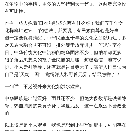
在争论中的事情，更多的人坚持利大于弊呢。这两者完全没
有可比性。
也有一些人抱着“日本的那些东西有什么好！我们五千年文
化样样胜过它！”的想法，我要说，有民族自尊心是好事，
但一定要保持清醒，中华民族五千年的文化之所以灿烂，多
次民族大融合功不可没，排外等于放弃进步，何况时至今
日，中华传统文化中沉积的精华固然不少，但糟粕却更多，
很多落后思想真的拖了全民族的后腿，封建迷信、地方保
护、个人崇拜等等，还有就是盲目尊大了，满清人也曾认为
自己是“天朝上国”，觉得洋人和野兽无异，结果怎样了？
一句话，不必视外来文化如洪水猛兽。
中华民族是出过汉奸，而且还不少，但绝大多数都是铁骨铮
铮，热血腾腾的炎黄子孙，华夏儿女。这一点永远不会改变
的。
以上仅是是个人观点，我也是想到哪里写到哪里，可能存在