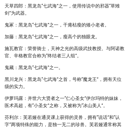
天草四郎：黑龙岛“七武海”之一，使用传说中的邪器“草雉
剑”为武器。
鬼冢：黑龙岛“七武海”之一，干瘪枯瘦的矮小老者。
加藤：黑龙岛“七武海”之一，瘦高个的独眼龙。
施瓦教官：荣誉骑士，天神之光的高级武技教授。与阿诺教
官、辛格教官合称为“终结者三人组”。
鬼藏：黑龙岛“七武海”之一。
黑川龙兴：黑龙岛“七武海”之首，号称“魔龙王”，拥有天位
级的实力。
伊萝玛露：并世六大贤者之一“仁心圣女”伊尔玛特的妹妹，
医术高超，有“小圣女”之称，又被称为“冰山美人”。
芬利尔：芙若娅在通灵课上获得的灵兽，拥有“说话”和“认
字”两项特殊的能力，是独一无二的珍兽。芙若娅通常称其