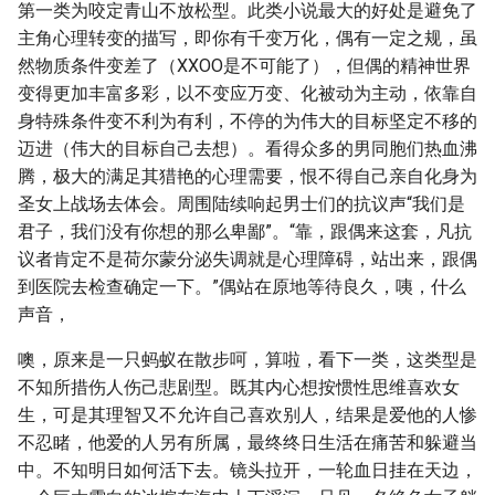
第一类为咬定青山不放松型。此类小说最大的好处是避免了
主角心理转变的描写，即你有千变万化，偶有一定之规，虽
然物质条件变差了（XXOO是不可能了），但偶的精神世界
变得更加丰富多彩，以不变应万变、化被动为主动，依靠自
身特殊条件变不利为有利，不停的为伟大的目标坚定不移的
迈进（伟大的目标自己去想）。看得众多的男同胞们热血沸
腾，极大的满足其猎艳的心理需要，恨不得自己亲自化身为
圣女上战场去体会。周围陆续响起男士们的抗议声“我们是
君子，我们没有你想的那么卑鄙”。“靠，跟偶来这套，凡抗
议者肯定不是荷尔蒙分泌失调就是心理障碍，站出来，跟偶
到医院去检查确定一下。”偶站在原地等待良久，咦，什么
声音，
噢，原来是一只蚂蚁在散步呵，算啦，看下一类，这类型是
不知所措伤人伤己悲剧型。既其内心想按惯性思维喜欢女
生，可是其理智又不允许自己喜欢别人，结果是爱他的人惨
不忍睹，他爱的人另有所属，最终终日生活在痛苦和躲避当
中。不知明日如何活下去。镜头拉开，一轮血日挂在天边，