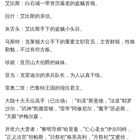
艾比斯：白石城一带资历最老的盗贼首领。
拉什：艾比斯的亲信。
灰舌头：艾比斯手下的盗贼小头目。
马斯特：克莱顿大公手下的重要文职官员，主管财税，性格
勤勉，不过有些古板。
珍妮：亚历山大伯爵的妹妹。
亚当：克雷迪尔的亲兵队长，为人认真干练。
雷奥二世：巴鲁特王国的现任君主。
大陆十大天位高手（已出场）：“剑圣”斯斐德，“法皇”耶罗
沙尔，“武神”凯撒雷顿，“雷帝”阿修尼尔，“魔手”苏必斯，
“天眼”伊梅尔森，
并世六大贤者：“黎明导师”哈里曼，“仁心圣女”伊尔玛特，
“正义法官”坦帕斯，“日祭祀”格里高利，“月祭祀”艾蜜丝，