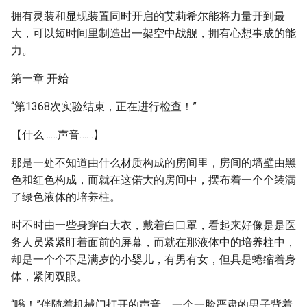
拥有灵装和显现装置同时开启的艾莉希尔能将力量开到最
大，可以短时间里制造出一架空中战舰，拥有心想事成的能
力。
第一章 开始
“第1368次实验结束，正在进行检查！”
【什么……声音……】
那是一处不知道由什么材质构成的房间里，房间的墙壁由黑
色和红色构成，而就在这偌大的房间中，摆布着一个个装满
了绿色液体的培养柱。
时不时由一些身穿白大衣，戴着白口罩，看起来好像是是医
务人员紧紧盯着面前的屏幕，而就在那液体中的培养柱中，
却是一个个不足满岁的小婴儿，有男有女，但具是蜷缩着身
体，紧闭双眼。
“嗡！”伴随着机械门打开的声音，一个一脸严肃的男子背着