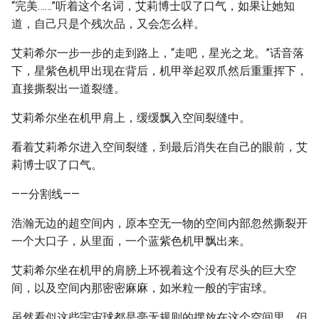
“完美……”听着这个名词，艾莉博士叹了口气，如果让她知
道，自己只是个残次品，又会怎么样。
艾莉希尔一步一步的走到路上，“走吧，星光之龙。”话音落
下，星紫色机甲出现在背后，机甲举起双爪然后重重挥下，
直接撕裂出一道裂缝。
艾莉希尔坐在机甲肩上，缓缓飘入空间裂缝中。
看着艾莉希尔进入空间裂缝，到最后消失在自己的眼前，艾
莉博士叹了口气。
——分割线——
浩瀚无边的超空间内，原本空无一物的空间内部忽然撕裂开
一个大口子，从里面，一个蓝紫色机甲飘出来。
艾莉希尔坐在机甲的肩膀上环视着这个没有尽头的巨大空
间，以及空间内那密密麻麻，如米粒一般的宇宙球。
虽然看似这些宇宙球都是毫无规则的摆放在这个空间里，但