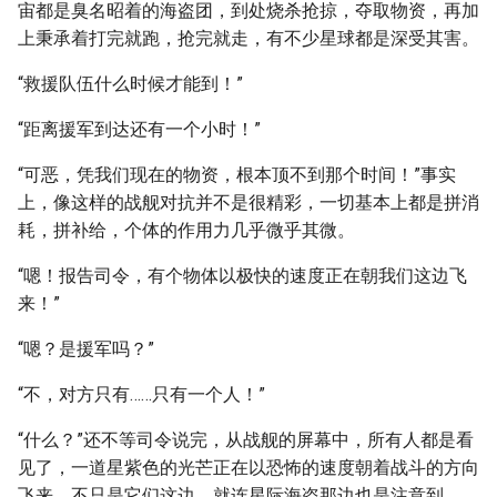
宙都是臭名昭着的海盗团，到处烧杀抢掠，夺取物资，再加
上秉承着打完就跑，抢完就走，有不少星球都是深受其害。
“救援队伍什么时候才能到！”
“距离援军到达还有一个小时！”
“可恶，凭我们现在的物资，根本顶不到那个时间！”事实
上，像这样的战舰对抗并不是很精彩，一切基本上都是拼消
耗，拼补给，个体的作用力几乎微乎其微。
“嗯！报告司令，有个物体以极快的速度正在朝我们这边飞
来！”
“嗯？是援军吗？”
“不，对方只有……只有一个人！”
“什么？”还不等司令说完，从战舰的屏幕中，所有人都是看
见了，一道星紫色的光芒正在以恐怖的速度朝着战斗的方向
飞来，不只是它们这边，就连星际海盗那边也是注意到。