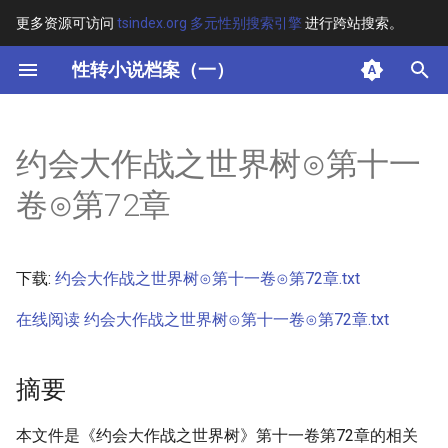
更多资源可访问
tsindex.org 多元性别搜索引擎
进行跨站搜索。
键
性转小说档案（一）
入
摘要
以
约会大作战之世界树⊙第十一
开
其他信息 [Processed Page
卷⊙第72章
Metadata]
始
搜
正文
下载:
约会大作战之世界树⊙第十一卷⊙第72章.txt
索
在线阅读 约会大作战之世界树⊙第十一卷⊙第72章.txt
摘要
本文件是《约会大作战之世界树》第十一卷第72章的相关