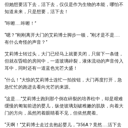
但她想要活下去，活下去，仅仅是作为生物的本能，哪怕不
知道未来，只是想要，活下去！
“咔嚓……咔嚓！”
“嗯？”刚刚离开大门的艾莉博士脚步一顿，“刚才是不是……
有什么奇怪的声音？”
艾莉博士转过头，大门已经马上就要关闭，只留下一条缝，
但就在昏暗的房间中，一道玻璃碎裂，液体流动的声音传入
耳中，同时还有一道蓝色光芒大盛！
“什么！”大惊的艾莉博士连忙一拍按钮，大门再度打开，急
急忙忙的跑进去看向光芒的来源。
“这是……”艾莉博士跑到那个倒在碎裂的培养柱中，却是艰难
缓慢的匍匐前进的婴儿，纵使玻璃划破稚嫩的肌肤，向着大
门的方向，虽然闭着眼睛看不见，但依然爬着。
“天啊！”艾莉博士走过去抱起婴儿，“356A？竟然……活下去