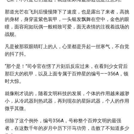
那道光芒在飞到后慢慢降下了速度，也是露出了来者，高挑
的身材，身穿蓝紫色装甲，一头银发飘舞在空中，金色的眼
瞳，面容宛如玩偶一般精致可爱，面无表情的注视着战场的
战舰。
凡是被那双眼睛盯上的人，心里都是升起一丝寒气，不自觉
的抖了抖。
“那个是！”司令官在愣了片刻后反应过来，在看到少女背后
那巨大的机甲，以及上面专属于百烨星的编号——356A，顿
时大惊。
就像刚才说的，随着文明科技的发展，个体的作用越来越渺
小，从冷武器到热武器，再到现在的星际武器，个人的作用
微乎其微。
但除了这个例外，编号356A，号称整个百烨文明的最强
者，在这数千年的岁月中历下汗马功劳，击败了不知道多少