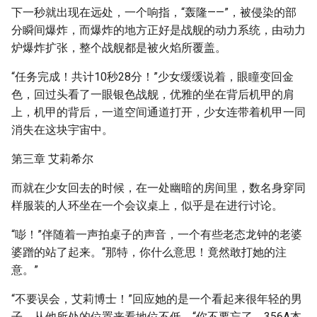
下一秒就出现在远处，一个响指，“轰隆——”，被侵染的部
分瞬间爆炸，而爆炸的地方正好是战舰的动力系统，由动力
炉爆炸扩张，整个战舰都是被火焰所覆盖。
“任务完成！共计10秒28分！”少女缓缓说着，眼瞳变回金
色，回过头看了一眼银色战舰，优雅的坐在背后机甲的肩
上，机甲的背后，一道空间通道打开，少女连带着机甲一同
消失在这块宇宙中。
第三章 艾莉希尔
而就在少女回去的时候，在一处幽暗的房间里，数名身穿同
样服装的人环坐在一个会议桌上，似乎是在进行讨论。
“嘭！”伴随着一声拍桌子的声音，一个有些老态龙钟的老婆
婆蹭的站了起来。“那特，你什么意思！竟然敢打她的注
意。”
“不要误会，艾莉博士！”回应她的是一个看起来很年轻的男
子，从他所处的位置来看地位不低，“你不要忘了，356A本