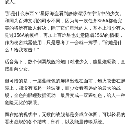
敌人。
“那是什么东西？”星际海盗看到静静漂浮在宇宙中的少女。
和同为百烨文明的司令不同，因为每一次任务356A都会完
美的将所有敌人解决，除了它们星球的人，基本上很少有人
见过356A的模样，再加上百烨星也刻意隐瞒356A的情报，
作为秘密武器使用，只是思考了一会就一挥手，“管她是什
么！给我攻击！”
话音落下，数个侧翼战舰将炮口对准少女，能量炮凝聚，直
接射向少女。
但可惜的是，一层蓝绿色的屏障出现在面前，炮火攻击在屏
障上，却没有溅起一丝波澜，而少女看着远处的最大的战
舰，金色的眼瞳数据流动，最后变成一双猩红色，给人一种
危险无比的双眼。
而在她的视线中，无数的战舰都是变成立体图，可以轻易的
看出战舰的各个结构，部件，以及能量传输系统。