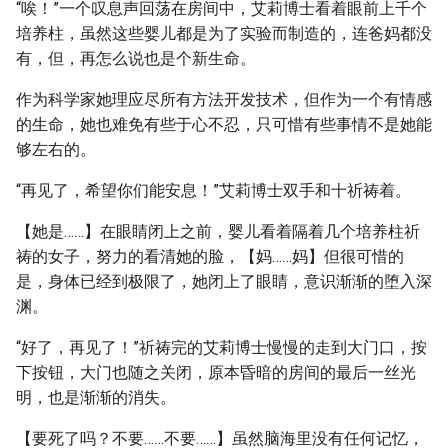
“唉！”一个叹息声回荡在房间中，艾莉博士看着眼前上千个
培养柱，虽然这些婴儿都是为了实验而制造的，连爸妈都没
有，但，再怎么说也是个新生命。
作为科学家她理应尽所有方法开发技术，但作为一个有情感
的生命，她也难免有些于心不忍，只可惜有些事情不是她能
够左右的。
“再见了，希望你们能安息！”艾莉博士双手和十祈祷着。
【她是……】在眼睛闭上之前，婴儿看着隔着几个培养柱祈
祷的女子，努力的看清她的脸，【妈……妈】但很可惜的
是，身体已经到极限了，她闭上了眼睛，意识渐渐的堕入深
渊。
“好了，再见了！”祈祷完的艾莉博士慢慢的走到大门口，按
下按钮，大门也随之关闭，原本昏暗的房间的最后一丝光
明，也是渐渐的消失。
【要死了吗？不要……不要……】虽然脑海里没有任何记忆，