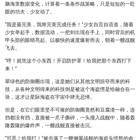
脑海里数据变化，计算着一条条作战策略，只是短短的一眨
眼的功夫，少女动了。
“我是最完美，我将完美完成任务！”少女自言自语道，随着
少女举起手，数据流动，一把剑出现在手上，同时背后的机
甲头部的眼睛亮起。以极快的速度爆射而去，朝着一艘战舰
飞去。
“哼！就凭这个小东西！开启防护罩！给我把那个东西打下
来！”
翠绿色的防御圈出现，这是她们从其他文明掠夺而来的科
技，从各种文明得来的科技倒是被这个海盗愣是给融合在一
块，这才让星际海盗在宇宙中肆无忌惮。
但是，在它们眼里坚不可摧的防御圈竟然和豆腐渣一样，连
挡都没有挡，直接被一爪子撕碎，一头撞入战舰中，随着轰
隆轰隆的爆炸声，一艘战舰直接被击沉。
“可恶！给我打！”被击落了一艘侧翼战舰的海盗头愤怒的命