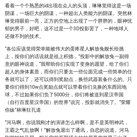
看着一个个熟悉的id出现在众人的头顶，琳琳觉得这是一场
阴谋，一场巨大的阴谋，一种超出人类能力的阴谋。突然林
琳觉得眼前一亮，正方的空地上出现了一个胖胖的，眼神忧
郁的男子，好吧，这不过是一个3D投影罢了，一种地球人
还做不到的技术。
“各位应该觉得荣幸能被伟大的蛋疼星人解放兔舰长给挑
上，按你们的话说就是祖上积德，”投影中的解放兔一副得
意的眼神说道，“我帮助你们实现了变身的愿望，给了你们
超人的身体素质，而你们只要去一些位面完成一些简单的任
务就可以了，还可以得到奖励点，换些武器装备什么的。只
要你们得到10w点奖励点就可以带着你们兑换的东西回地
球，不过如果你们负了5000分，你们将被送到星汉帝国
（自行百度星汉帝国）的世界”说完，投影就消失了。“荣耀
你妹”林琳狂孔道
“河马啊，你说我刚才的演讲怎么样啊，是不是英明神武，
王霸之气乱放啊！”解放兔退出了通讯，自恋的说道。河马