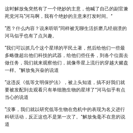
这时解放兔突然有了一个绝妙的主意，他喊了自己的副官兼
死党河马“河马啊，我有个绝妙的主意来打发时间。”
“恩？什么内容？说来听听”同样被无聊生活折磨几经崩溃的
河马似乎也有了点兴趣。
“我们可以抓几个这个星球的平民土著，然后给他们一些最
多略微超出他们科技的武器，给他们些任务，到各个位面去
做任务，我们就来观察他们，就像帝星上流行的穿越大赌盘
一样。”解放兔兴奋的说道
“这违反《低等文明保护法》，被上头知道，搞不好我们就
要被发配到去观看只有单细胞生物的星球了”河马似乎有点
当心的说道
“没事，我们就以研究低等生物在危机中的表现为名义进行
科研活动，反正这也不是第一次了。”解放兔毫不在意的说
道