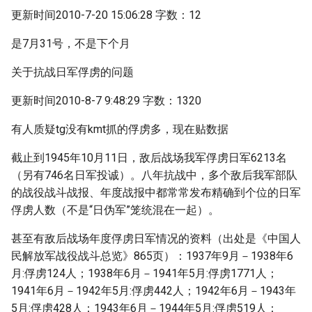
更新时间2010-7-20 15:06:28 字数：12
是7月31号，不是下个月
关于抗战日军俘虏的问题
更新时间2010-8-7 9:48:29 字数：1320
有人质疑tg没有kmt抓的俘虏多，现在贴数据
截止到1945年10月11日，敌后战场我军俘虏日军6213名
（另有746名日军投诚）。八年抗战中，多个敌后我军部队
的战役战斗战报、年度战报中都常常发布精确到个位的日军
俘虏人数（不是“日伪军”笼统混在一起）。
甚至有敌后战场年度俘虏日军情况的资料（出处是《中国人
民解放军战役战斗总览》865页）：1937年9月－1938年6
月:俘虏124人；1938年6月－1941年5月:俘虏1771人；
1941年6月－1942年5月:俘虏442人；1942年6月－1943年
5月:俘虏428人；1943年6月－1944年5月:俘虏519人；