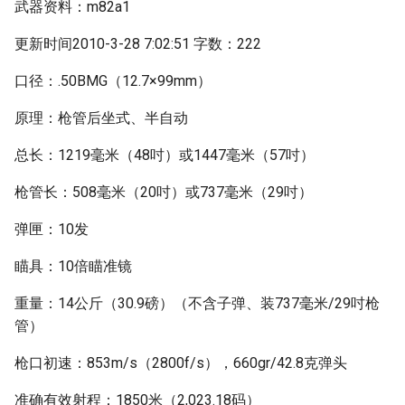
武器资料：m82a1
更新时间2010-3-28 7:02:51 字数：222
口径：.50BMG（12.7×99mm）
原理：枪管后坐式、半自动
总长：1219毫米（48吋）或1447毫米（57吋）
枪管长：508毫米（20吋）或737毫米（29吋）
弹匣：10发
瞄具：10倍瞄准镜
重量：14公斤（30.9磅）（不含子弹、装737毫米/29吋枪
管）
枪口初速：853m/s（2800f/s），660gr/42.8克弹头
准确有效射程：1850米（2,023.18码）