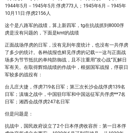
1944年5月－1945年5月:俘虏773人；1945年6月－1945年
10月11日:俘虏2156人
这个是八路军的战绩，算上新四军，tg在抗战抓到8000俘
虏是没有问题的，下面是kmt的战绩
正面战场俘虏的日军，没有见到年度统计，也没有一共俘虏
了多少的统计。各种战报也鲜见俘虏的记载——这与正面战
场多为节节抵抗的单纯防御战，且不注重用“攻心战”瓦解日
军有关。在取得辉煌战绩的作战中，根据国军战报，俘获日
军较多的战役有：
台儿庄大捷，俘虏719名日军；第三次长沙会战俘虏139名
日军；滇缅之战中，中国驻印军和中国远征军共俘虏**7名
日军；湘西会战俘虏247名日军
但是问题是：
抗战中，国民政府设立了2个日本俘虏收容所：第一日本俘