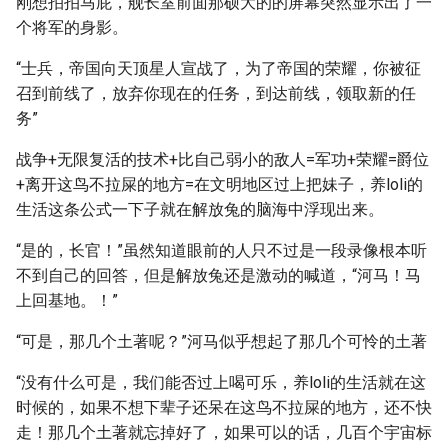
刚想拍拍马屁，舰长室前面那硕大的的屏幕突然显示出了一
个将军的身影。
“士兵，帝国向天顶星人宣战了，为了帝国的荣耀，你被征
召到前线了，放弃你现在的任务，到达前线，领取新的任
务”
战争+无限复活的技术+比自己弱小的敌人=军功+荣耀=爵位
+离开这鸟不拉屎的地方=在文明地区过上把妹子，养loli的
生活这条公式一下子就在解放兔的脑海中浮现出来。
“是的，长官！”虽然知道眼前的人只不过是一段录像根本听
不到自己的回答，但是解放兔还是激动的喊道，“河马！马
上回基地。！”
“可是，那几个土著呢？”河马似乎想起了那几个可怜的土著
“没有什么可是，我们能否过上喝可乐，养loli的生活就在这
时候的，如果不想下辈子还呆在这鸟不拉屎的地方，还不快
走！那几个土著就忘掉好了，如果可以的话，几百个宇宙标