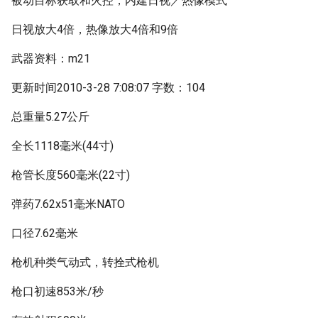
被动目标获取和火控，内建日视／热像模式
日视放大4倍，热像放大4倍和9倍
武器资料：m21
更新时间2010-3-28 7:08:07 字数：104
总重量5.27公斤
全长1118毫米(44寸)
枪管长度560毫米(22寸)
弹药7.62x51毫米NATO
口径7.62毫米
枪机种类气动式，转拴式枪机
枪口初速853米/秒