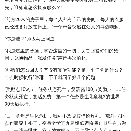
林琳首先开口说道：“额~大家要不要先把身上的衣服换一下
先，谁知道怎么换衣服么？”
“前方20米的房子里，每个人都有自己的房间，每人的衣服
已经准备好放在床上。”一个声音突然在众人的耳边响起。
“你是谁？”师太马上问道
“我是这里的智脑，掌管这里的一切，负责回答你们的疑
问，兑换物品，派发任务”声音再次响起。
“那我们怎么回去？有没有复活功能？第一个任务是什么？
什么时候执行”琳琳一下子就问了好几个问题
“奖励点10w点，任务状态死亡，复活需100点奖励点，非任
务状态死亡，复活免费，第一个任务是生化危机2的世界，
30天后执行。”
“日，竟然是生化危机，我可不想被核弹给炸死。”狐狸（起
点作家穿上褂子，变身文学吧九尾媚狐狸扮演）似乎有点激
动，一跳一跳的，宽大的衣服下，不时露出点点春guang。