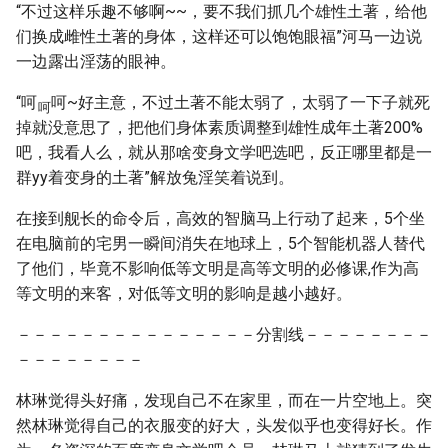
“不过这样乐趣不够啊~~，要不我们抓几个雄性土著，给他
们换成雌性土著的身体，这样还可以饱饱眼福”河马一边说
一边露出淫荡的眼神。
“呵
呵~好主意，不过土著不能太弱了，太弱了一下子就死
呵
掉就没意思了，把他们身体素质调整到雄性成年土著200%
吧，我看人么，就从那啥变身文学吧选吧，反正哪里都是一
群yy着变身的土著”解放兔淫笑着说到。
在接到舰长的命令后，高效的智脑马上行动了起来，5个坐
在电脑前的宅男一瞬间消失在地球上，5个智能机器人替代
了他们，毕竟不影响低等文明是高等文明的必修课,作为高
等文明的来客，对低等文明的影响是越小越好。
－－－－－－－－－－－－－－－分割线－－－－－－－－
－－－－－－－－
林琳觉得头好痛，发现自己不在家里，而在一片空地上。突
然林琳觉得自己的衣服变的好大，头发似乎也变得好长。作