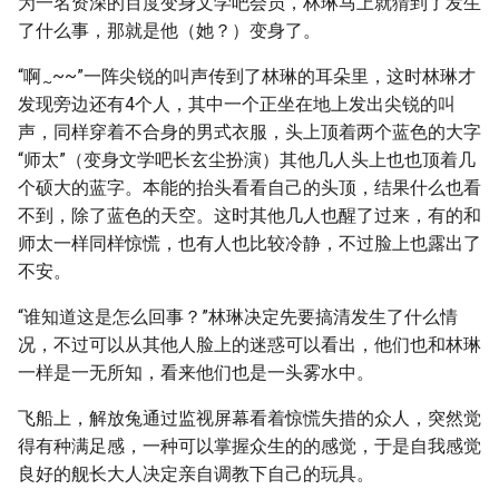
为一名资深的百度变身文学吧会员，林琳马上就猜到了发生
了什么事，那就是他（她？）变身了。
“啊
~~”一阵尖锐的叫声传到了林琳的耳朵里，这时林琳才
~
发现旁边还有4个人，其中一个正坐在地上发出尖锐的叫
声，同样穿着不合身的男式衣服，头上顶着两个蓝色的大字
“师太”（变身文学吧长玄尘扮演）其他几人头上也也顶着几
个硕大的蓝字。本能的抬头看看自己的头顶，结果什么也看
不到，除了蓝色的天空。这时其他几人也醒了过来，有的和
师太一样同样惊慌，也有人也比较冷静，不过脸上也露出了
不安。
“谁知道这是怎么回事？”林琳决定先要搞清发生了什么情
况，不过可以从其他人脸上的迷惑可以看出，他们也和林琳
一样是一无所知，看来他们也是一头雾水中。
飞船上，解放兔通过监视屏幕看着惊慌失措的众人，突然觉
得有种满足感，一种可以掌握众生的的感觉，于是自我感觉
良好的舰长大人决定亲自调教下自己的玩具。