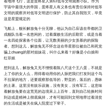
着地球飞行，这是蛋疼星人第63低等文明观察小队。作为
宇宙中最强大的帝国，蛋疼星人有义务也有责任保持对低等
文明的观察并对低等文明进行保护，防止其自我毁灭，毕竟
这是星盟规定的
飞船上，舰长解放兔十分无聊，他认为自己应该在帝都的卫
戎舰队当着一名悠闲的，过着腐败生活的后勤官，或是当着
一名四处探索各个位面，让无数美丽的少女羡慕的的探险
者。想到这儿，解放兔无不怀念这在帝星那位被自己和死党
骗上chuang的那对姐妹花，叫什么来着？好像是小白娘和
红菲姬.
想到这儿，解放兔又无不憎恨着陈八尺这个王八蛋，不就是
上了你的女人么，用得着动用你的人脉把我们打发到这个鸟
不拉屎的地方，还要观察那低等的，野蛮的，落后的，愚昧
的土著。这里没有娱乐设施，没有美女，没有军工，这意味
着解放兔要在这荒芜的边境呆上上百年，直到自己轮换时间
到达或是精神上彻底疯掉，才有可能回到文明地带过着清贫
的生活或是被关在疯人院度过下辈子。