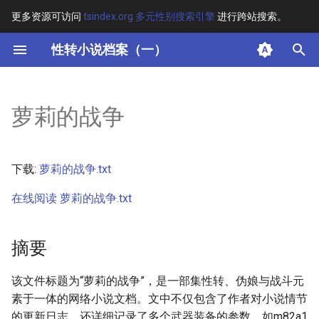
更多资源可访问
tsindex.org 多元性别搜索引擎
进行跨站搜索。
键
性转小说档案（一）
入
摘要
以
萝莉的战争
开
其他信息
始
正文
下载:
萝莉的战争.txt
搜
在线阅读 萝莉的战争.txt
索
摘要
该文件标题为“萝莉的战争”，是一部集性转、伪娘与战斗元
素于一体的网络小说文档。文中不仅包含了作者对小说情节
的更新日志，还详细记录了多个武器装备的参数，如m82a1