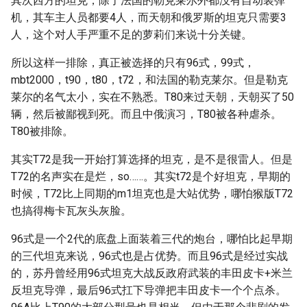
其次西方的坦克，除了法国的勒克莱尔外都没有自动装弹
机，其车主人员都要4人，而天朝和俄罗斯的坦克只需要3
人，这个对人手严重不足的萝莉们来说十分关键。
所以这样一排除，真正被选择的只有96式，99式，
mbt2000，t90，t80，t72，和法国的勒克莱尔。但是勒克
莱尔的名气太小，实在不熟悉。T80来过天朝，天朝买了50
辆，然后被鄙视到死。而且中俄演习，T80被各种虐杀。
T80被排除。
其实T72是我一开始打算选择的坦克，是不是很雷人。但是
T72的名声实在是烂，so……。其实t72是个好坦克，早期的
时候，T72比上同期的m1坦克也是大站优势，哪怕猴版T72
也搞得梅卡瓦灰头灰脸。
96式是一个2代的底盘上面装着三代的炮台，哪怕比起早期
的三代坦克来说，96式也是占优势。而且96式是经过实战
的，苏丹曾经用96式坦克大战反政府武装的丰田皮卡+米兰
反坦克导弹，最后96式扛下导弹把丰田皮卡一个个点杀。