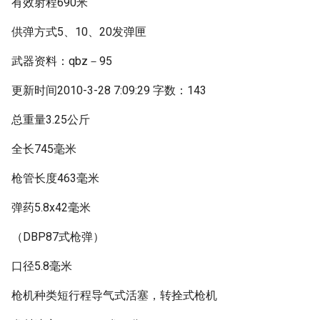
有效射程690米
供弹方式5、10、20发弹匣
武器资料：qbz－95
更新时间2010-3-28 7:09:29 字数：143
总重量3.25公斤
全长745毫米
枪管长度463毫米
弹药5.8x42毫米
（DBP87式枪弹）
口径5.8毫米
枪机种类短行程导气式活塞，转拴式枪机