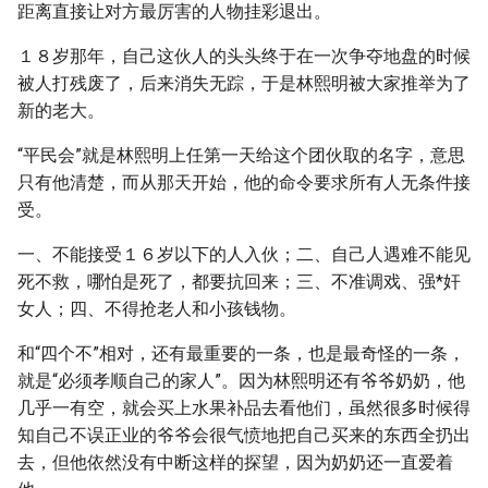
距离直接让对方最厉害的人物挂彩退出。
１８岁那年，自己这伙人的头头终于在一次争夺地盘的时候
被人打残废了，后来消失无踪，于是林熙明被大家推举为了
新的老大。
“平民会”就是林熙明上任第一天给这个团伙取的名字，意思
只有他清楚，而从那天开始，他的命令要求所有人无条件接
受。
一、不能接受１６岁以下的人入伙；二、自己人遇难不能见
死不救，哪怕是死了，都要抗回来；三、不准调戏、强*奸
女人；四、不得抢老人和小孩钱物。
和“四个不”相对，还有最重要的一条，也是最奇怪的一条，
就是“必须孝顺自己的家人”。因为林熙明还有爷爷奶奶，他
几乎一有空，就会买上水果补品去看他们，虽然很多时候得
知自己不误正业的爷爷会很气愤地把自己买来的东西全扔出
去，但他依然没有中断这样的探望，因为奶奶还一直爱着