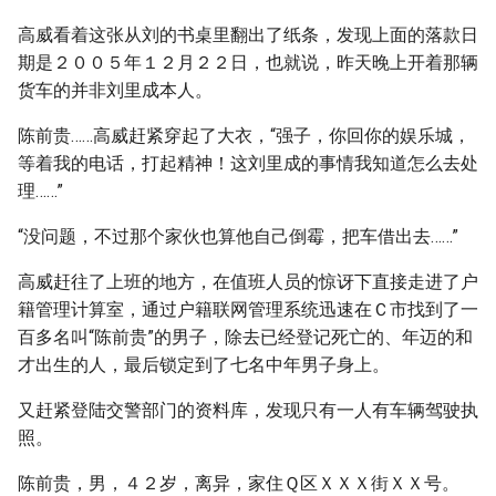
高威看着这张从刘的书桌里翻出了纸条，发现上面的落款日
期是２００５年１２月２２日，也就说，昨天晚上开着那辆
货车的并非刘里成本人。
陈前贵……高威赶紧穿起了大衣，“强子，你回你的娱乐城，
等着我的电话，打起精神！这刘里成的事情我知道怎么去处
理……”
“没问题，不过那个家伙也算他自己倒霉，把车借出去……”
高威赶往了上班的地方，在值班人员的惊讶下直接走进了户
籍管理计算室，通过户籍联网管理系统迅速在Ｃ市找到了一
百多名叫“陈前贵”的男子，除去已经登记死亡的、年迈的和
才出生的人，最后锁定到了七名中年男子身上。
又赶紧登陆交警部门的资料库，发现只有一人有车辆驾驶执
照。
陈前贵，男，４２岁，离异，家住Ｑ区ＸＸＸ街ＸＸ号。