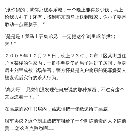
“滚你妈的，就你那破娱乐城，一个晚上能得多少钱，马上
给我去办了！还有，找到那东西马上送到我家，你小子要是
敢动一点歪脑子……”
“是是是！我马上召集弟兄，一定把这个‘刘里成’给揪出
来！”
２００５年１２月２５日，晚上２３时，Ｃ市Ｊ区某街道住
户区某楼的住家内，一群不明身份的男子冲进了房间，单身
房主刘里成被当场杀害，警方怀疑是入户偷窃的犯罪嫌疑人
被发现后实行的杀人行为。
“高大哥……兄弟们没发现任何您说的那种东西，不过有这个
东西您看一下。”
在高威的家中书房内，葛志强把一张纸递给了高威。
租车协议？这个刘里成把车租给了一个叫陈前贵的人？陈前
贵……怎么有点熟悉啊……