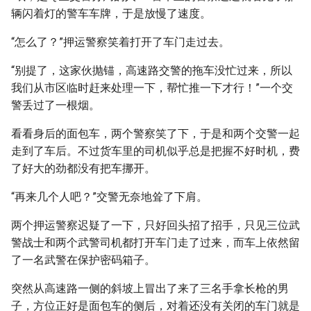
辆闪着灯的警车车牌，于是放慢了速度。
“怎么了？”押运警察笑着打开了车门走过去。
“别提了，这家伙抛锚，高速路交警的拖车没忙过来，所以
我们从市区临时赶来处理一下，帮忙推一下才行！”一个交
警丢过了一根烟。
看看身后的面包车，两个警察笑了下，于是和两个交警一起
走到了车后。不过货车里的司机似乎总是把握不好时机，费
了好大的劲都没有把车挪开。
“再来几个人吧？”交警无奈地耸了下肩。
两个押运警察迟疑了一下，只好回头招了招手，只见三位武
警战士和两个武警司机都打开车门走了过来，而车上依然留
了一名武警在保护密码箱子。
突然从高速路一侧的斜坡上冒出了来了三名手拿长枪的男
子，方位正好是面包车的侧后，对着还没有关闭的车门就是