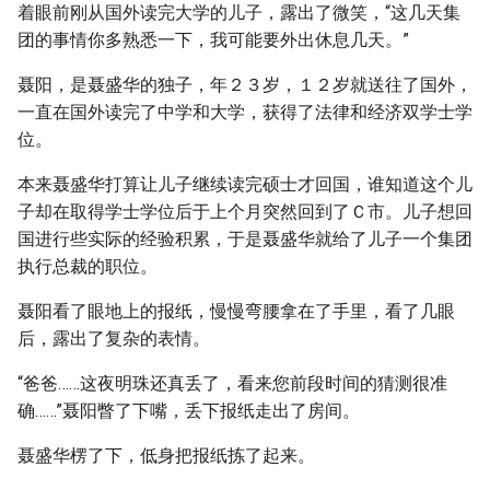
着眼前刚从国外读完大学的儿子，露出了微笑，“这几天集
团的事情你多熟悉一下，我可能要外出休息几天。”
聂阳，是聂盛华的独子，年２３岁，１２岁就送往了国外，
一直在国外读完了中学和大学，获得了法律和经济双学士学
位。
本来聂盛华打算让儿子继续读完硕士才回国，谁知道这个儿
子却在取得学士学位后于上个月突然回到了Ｃ市。儿子想回
国进行些实际的经验积累，于是聂盛华就给了儿子一个集团
执行总裁的职位。
聂阳看了眼地上的报纸，慢慢弯腰拿在了手里，看了几眼
后，露出了复杂的表情。
“爸爸……这夜明珠还真丢了，看来您前段时间的猜测很准
确……”聂阳瞥了下嘴，丢下报纸走出了房间。
聂盛华楞了下，低身把报纸拣了起来。