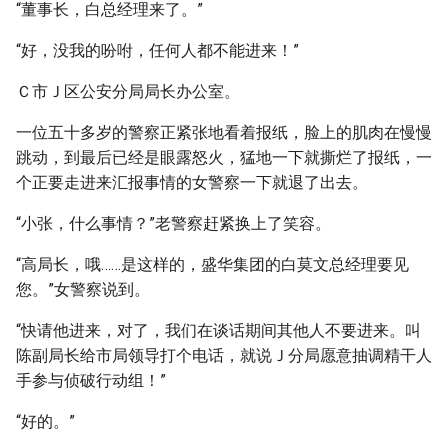
“董事长，白总经理来了。”
“好，没我的吩咐，任何人都不能进来！”
Ｃ市Ｊ区公安分局局长办公室。
一位五十多岁的警察正紧张地看着报纸，脸上的肌肉在慢慢
跳动，到最后已经是眼露怒火，猛地一下就撕烂了报纸，一
个正要走进来汇报事情的女警察一下就退了出去。
“小张，什么事情？”老警察赶紧换上了笑容。
“高局长，哦……是这样的，盛华集团的白莫文总经理要见
您。”女警察说到。
“快请他进来，对了，我们在谈话期间其他人不要进来。叫
陈副局长给市局领导打个电话，就说Ｊ分局愿意抽调精干人
手参与侦破行动组！”
“好的。”