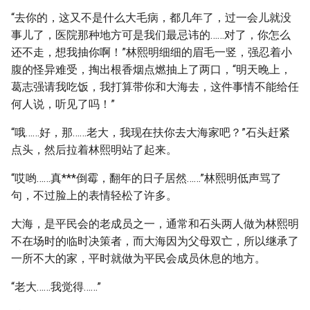
“去你的，这又不是什么大毛病，都几年了，过一会儿就没
事儿了，医院那种地方可是我们最忌讳的……对了，你怎么
还不走，想我抽你啊！”林熙明细细的眉毛一竖，强忍着小
腹的怪异难受，掏出根香烟点燃抽上了两口，“明天晚上，
葛志强请我吃饭，我打算带你和大海去，这件事情不能给任
何人说，听见了吗！”
“哦……好，那……老大，我现在扶你去大海家吧？”石头赶紧
点头，然后拉着林熙明站了起来。
“哎哟……真***倒霉，翻年的日子居然……”林熙明低声骂了
句，不过脸上的表情轻松了许多。
大海，是平民会的老成员之一，通常和石头两人做为林熙明
不在场时的临时决策者，而大海因为父母双亡，所以继承了
一所不大的家，平时就做为平民会成员休息的地方。
“老大……我觉得……”