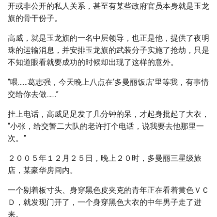
开或非公开的私人关系，甚至有某些政府官员本身就是玉龙
旗的骨干份子。
高威，就是玉龙旗的一名中层领导，也正是他，提供了夜明
珠的运输消息，并安排玉龙旗的武装分子实施了抢劫，只是
不知道眼看就要成功的时候却出现了这样的意外。
“喂……葛志强，今天晚上八点在‘多曼丽饭店’里等我，有事情
交给你去做……”
挂上电话，高威足足发了几分钟的呆，才起身批起了大衣，
“小张，给交警二大队的老许打个电话，说我要去他那里一
次。”
２００５年１２月２５日，晚上２０时，多曼丽三星级旅
店，某豪华房间内。
一个剔着板寸头、身穿黑色皮夹克的青年正在看着黄色ＶＣ
Ｄ，就发现门开了，一个身穿黑色大衣的中年男子走了进
来。