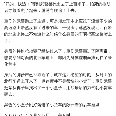
“妈的，快追！”等到武警都跑出去了上百米了，怕死的抢劫
者才颤着爬了起来，纷纷弯腰追了上去。
重伤的武警跑上了主道，可是却发现本来应该车流量不少的
高速路上居然没有了过来的车，一侧头，赫然发现近四百米
的北边来路上不知道什么时候什么身份的车辆把高速路堵上
了。
身后的持枪抢劫犯已经快过来了，重伤武警翻进了隔离带，
想要穿到对面的北行车道上，却因为身体虚弱而摔到在了绿
化带中。
身后的脚步声已经靠近了，就在这儿绝望的时刻，从对面的
北行车道上开来了一辆速度并不是很快的小货车，重伤武警
赶紧从裤子里掏出了一个小盒子，用尽最后的力气朝小货车
砸去。
黑色的小盒子刚好落进了小货车的敞开着的后车厢里……
２００５年１２月２５日，上午９时。