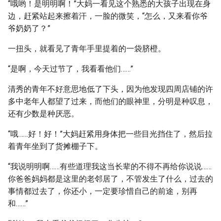
“哦哟！是明明啊！”大妈一看见这个熟悉的大孩子出现在身
边，赶紧站起来擦着汗，一脸的微笑，“怎么，又来看你爷
爷奶奶了？”
一扭头，就看见了青年手里提着的一袋脐橙。
“是啊，今天过节了，我看看他们……”
清秀的青年不好意思地低了下头，因为他发现四周店铺的许
多中老年人都望了过来，而他们的眼神里，分明是种叹息，
还有少数是种厌恶。
“哦……好！好！”大妈赶紧用身体把一些目光挡住了，然后拉
着青年坐到了货摊棚子下。
“我说明明啊……有些道理我这当长辈的不得不再给你说说……
你爸爸妈妈都是这里的老邻居了，不管发生了什么，过去的
事情都过去了，你还小，一定要珍惜自己的前途，别再
和……”