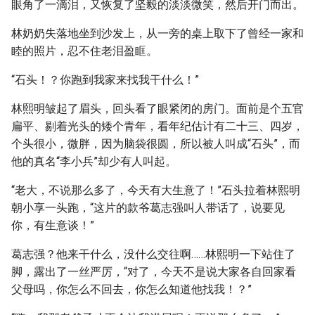
眼角了一滴泪，又恢复了坚毅的淡淡微笑，然后开门而出。
林奶奶失落地坐到沙发上，从一旁的桌上取下了曾经一家和
睦的照片，忍不住老泪盈眶。
“石头！？你跑到我家来找我干什么！”
林熙明皱起了眉头，回头看了眼紧闭的房门。面前是个五官
扁平、剔着光头的矮个青年，看年纪估计有二十三、四岁，
个头很小，微胖，因为脑袋很圆，所以被人叫成“石头”，而
他的真名“李小兵”却少有人叫起。
“老大，不说那么多了，今天有大生意了！”石头拉着林熙明
朝小享一头跑，“这片的款爷葛志强叫人带话了，说要见
你，有生意谈！”
葛志强？他来干什么，没什么交往啊……林熙明一下站住了
脚，露出了一丝严厉，“对了，今天不是说大家各自回家看
父母吗，你怎么不回去，你怎么知道他找我！？”