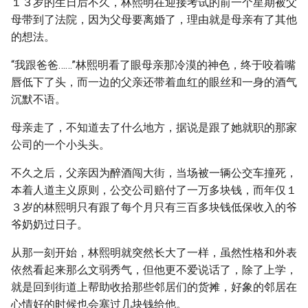
１３岁的生日后不久，林熙明在迎接考试的前一个星期被父
母带到了法院，因为父母要离婚了，理由就是母亲有了其他
的想法。
“我跟爸爸……”林熙明看了眼母亲那冷漠的神色，终于咬着嘴
唇低下了头，而一边的父亲还带着血红的眼丝和一身的酒气
沉默不语。
母亲走了，不知道去了什么地方，据说是跟了她就职的那家
公司的一个小头头。
不久之后，父亲因为醉酒闯大街，当场被一辆公交车撞死，
本着人道主义原则，公交公司赔付了一万多块钱，而年仅１
３岁的林熙明只有跟了每个月只有三百多块钱低保收入的爷
爷奶奶过日子。
从那一刻开始，林熙明就突然长大了一样，虽然性格和外表
依然看起来那么文弱秀气，但他更不爱说话了，除了上学，
就是回到街道上帮助收拾那些邻居们的货摊，好象的邻居在
心情好的时候也会塞过几块钱给他。