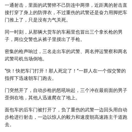
一通射击，里面的武警猝不己防连中两弹，近距离的射击直
接打穿了身上的防弹衣，不过重伤的武警还是奋力用脚把车
门推上了，只是没有力气关死。
同一时刻，从那辆大货车的车厢里也冒出三个拿长枪的男
子，两位交警也从裤子里摸出了手枪。
密集的枪声响过，三名走出车的武警、两名押运警察和两名
武警司机当场倒地。
“快！快把车门打开！那人死定了！”一群人在一个假交警的
指挥下迅速朝车门跑去。
门突然开了，自动步枪的怒吼响起，三个冲在最前面的男子
歪倒在地，其他人迅速爬在了地上。
面包车的后车门被打开了，负了重伤的武警一边回头用自动
步枪进行射击，一边以惊人的毅力和速度朝高速路主干道跑
去。