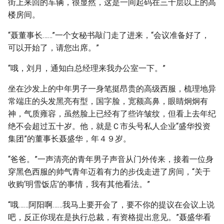
街上来回的车辆，很显然，这是一间起码在三十层以上的高
楼房间。
“聂董事长……”一个女秘书敲门走了进来，“会议准备好了，
可以开始了，请您出席。”
“哦，刘月，通知白总经理来我办公室一下。”
坐在沙发上的中年男子一身笔挺昂贵的高级西服，梳理地异
常端庄的头发黑亮有型，国字脸，宽额高鼻，眼睛炯炯有
神，气质雍容，虽然脸上已经有了些许皱纹，但看上去年纪
绝不会超过五十岁。他，就是Ｃ市头号私人企业“盛华投资
集团”的董事长聂盛华，年４９岁。
“爸爸。”一声清亮的青年男子声音从门外传来，接着一位身
穿黑色西服的帅气青年迈着有力的步伐走进了房间，“关于
收购‘明雪饭店’的事情，我有其他看法。”
“哦……阿阳啊……我马上要开会了，要不你的提议在会议上说
吧，反正你现在是执行总裁，有资格提出意见。”聂盛华看