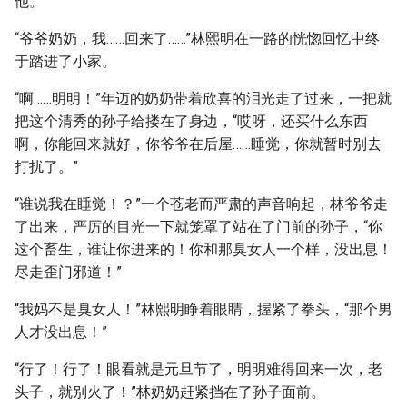
他。
“爷爷奶奶，我……回来了……”林熙明在一路的恍惚回忆中终
于踏进了小家。
“啊……明明！”年迈的奶奶带着欣喜的泪光走了过来，一把就
把这个清秀的孙子给搂在了身边，“哎呀，还买什么东西
啊，你能回来就好，你爷爷在后屋……睡觉，你就暂时别去
打扰了。”
“谁说我在睡觉！？”一个苍老而严肃的声音响起，林爷爷走
了出来，严厉的目光一下就笼罩了站在了门前的孙子，“你
这个畜生，谁让你进来的！你和那臭女人一个样，没出息！
尽走歪门邪道！”
“我妈不是臭女人！”林熙明睁着眼睛，握紧了拳头，“那个男
人才没出息！”
“行了！行了！眼看就是元旦节了，明明难得回来一次，老
头子，就别火了！”林奶奶赶紧挡在了孙子面前。