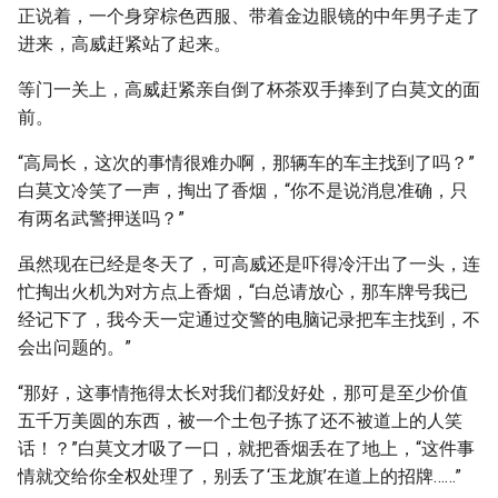
正说着，一个身穿棕色西服、带着金边眼镜的中年男子走了
进来，高威赶紧站了起来。
等门一关上，高威赶紧亲自倒了杯茶双手捧到了白莫文的面
前。
“高局长，这次的事情很难办啊，那辆车的车主找到了吗？”
白莫文冷笑了一声，掏出了香烟，“你不是说消息准确，只
有两名武警押送吗？”
虽然现在已经是冬天了，可高威还是吓得冷汗出了一头，连
忙掏出火机为对方点上香烟，“白总请放心，那车牌号我已
经记下了，我今天一定通过交警的电脑记录把车主找到，不
会出问题的。”
“那好，这事情拖得太长对我们都没好处，那可是至少价值
五千万美圆的东西，被一个土包子拣了还不被道上的人笑
话！？”白莫文才吸了一口，就把香烟丢在了地上，“这件事
情就交给你全权处理了，别丢了‘玉龙旗’在道上的招牌……”