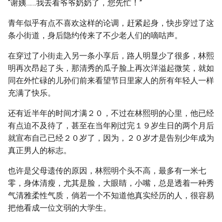
“谢姨……我去看爷爷奶奶了，您先忙！”
青年似乎有点不喜欢这样的论调，赶紧起身，快步穿过了这
条小街道，身后隐约传来了不少老人们的嘀咕声。
在穿过了小街走入另一条小享后，路人明显少了很多，林熙
明再次昂起了头，那清秀的瓜子脸上再次洋溢起微笑，就如
同在外忙碌的儿孙们前来看望节日里家人的所有年轻人一样
充满了快乐。
还有近半年的时间才满２０，不过在林熙明的心里，他已经
有点迫不及待了，甚至在当年刚过完１９岁生日的两个月后
就宣布自己已经２０岁了，因为，２０岁才是告别少年成为
真正男人的标志。
也许是父母遗传的原因，林熙明个头不高，最多有一米七
零，身体清瘦，尤其是脸，大眼睛，小嘴，总是透着一种秀
气清雅柔性气质，倘若一个不知道他真实经历的人，很容易
把他看成一位文弱的大学生。