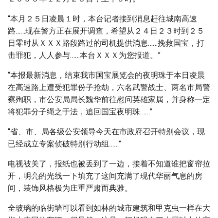
“本月２５日凌晨１时，本台记者接到消息赶往城南高速
路……现在警方正在展开调查，希望从２４日２３时到２５
日零时从ＸＸＸ路段路过的司机提供消息……挽救国宝，打
击罪犯，人人参与……本台ＸＸＸ为您报道。”
“本报最新消息，结束我市国宝展览会的夜明珠于本日凌晨
在高速路上遭受犯罪份子抢劫，六名武警战士、两名市局警
察殉职，市公安局局长魏华前往慰问英雄家属，并身称一定
将犯罪分子绳之于法，追回国宝夜明珠……”
“省、市、局各级公安领导今天在市政府召开特别会议，现
已经成立专案侦破特别行动组……”
电视被关了，报纸也被丢到了一边，接着不知道谁把窗帘拉
开，明亮的光线一下填充了这间充满了现代华丽气息的房
间，装饰风格极为庄重严肃而典雅。
全玻璃的临街墙可以看到如林的城市建筑和甲克虫一样在大