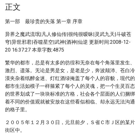
正文
第一部 最珍贵的失落 第一章 序章
异界之魔武流氓|凡人修仙传|很纯很暧昧|灵武九天|斗破苍
穹|异世邪君|吞噬星空|武神|酒神|仙逆 更新时间:2008-12-
20 16:37:27 本章字数:4875
繁华的都市，总是有太多的彷徨和无奈在每个角落里发生、
激烈、遗落。无论是男是女，是老是少，奔波颠沛、苍白冷
漠夹杂着纸醉金迷、灯红酒绿掩盖了每个人的容貌，现代的
都市生活如模子一样箍紧了每个人的灵魂，把一个生灵百态
的世界划成了一块块标准的方格，社会各个层面的人们捆绑
着不同的价值观就被安放在这些看似相临、却永远无法沟通
的格子里。
２００５年１２月３０日，元旦前夕，Ｓ省Ｃ市Ｊ区的某片
街区中。