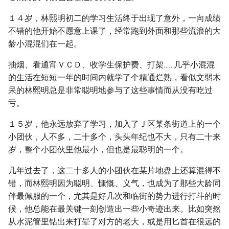
１４岁，林熙明初二的学习生活终于出现了意外，一向成绩
不错的他开始不愿意上课了，经常跑到外面和那些流浪的大
龄小混混们在一起。
抽烟、看通宵ＶＣＤ、收学生保护费、打架……几乎小混混
的生活在短短一年的时间内就学了个精通烂熟，看似文弱木
呆的林熙明总是非常聪明地参与了这些事情而从没有吃过
亏。
１５岁，他永远放弃了学习，加入了Ｊ区某条街道上的一个
小团伙，人不多，二十多个，头头年纪也不大，只有二十来
岁，整个小团伙里他最小，但也是最聪明的一个。
几年过去了，这二十多人的小团伙在某片地盘上还算混得不
错，而林熙明因为聪明、慷慨、义气，也成为了那些大龄同
伴最佩服的一个，尤其是好几次和临街的势力进行打斗的时
候，他总能在最关键一刻创造出一些小奇迹出来。比如突然
从水泥管里钻出来打晕了对方的老大，或是用匕首在很远的