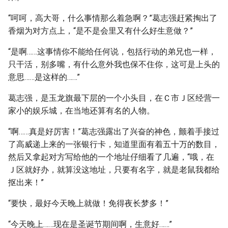
“呵呵，高大哥，什么事情那么着急啊？”葛志强赶紧掏出了
香烟为对方点上，“是不是会里又有什么好生意做？”
“是啊……这事情你不能给任何说，包括行动的弟兄也一样，
只干活，别多嘴，有什么意外我也保不住你，这可是上头的
意思……是这样的……”
葛志强，是玉龙旗最下层的一个小头目，在Ｃ市Ｊ区经营一
家小的娱乐城，在当地还算有名的人物。
“啊……真是好厉害！”葛志强露出了兴奋的神色，颤着手接过
了高威递上来的一张银行卡，知道里面有着五十万的数目，
然后又拿起对方写给他的一个地址仔细看了几遍，“哦，在
Ｊ区就好办，就算没这地址，只要有名字，就是老鼠我都给
抠出来！”
“要快，最好今天晚上就做！免得夜长梦多！”
“今天晚上……现在是圣诞节期间啊，生意好……”