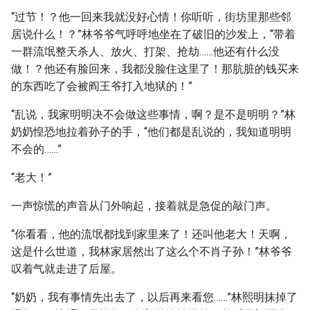
“过节！？他一回来我就没好心情！你听听，街坊里那些邻
居说什么！？”林爷爷气呼呼地坐在了破旧的沙发上，“带着
一群流氓整天杀人、放火、打架、抢劫……他还有什么没
做！？他还有脸回来，我都没脸住这里了！那肮脏的钱买来
的东西吃了会被阎王爷打入地狱的！”
“乱说，我家明明决不会做这些事情，啊？是不是明明？”林
奶奶惶恐地拉着孙子的手，“他们都是乱说的，我知道明明
不会的……”
“老大！”
一声惊慌的声音从门外响起，接着就是急促的敲门声。
“你看看，他的流氓都找到家里来了！还叫他老大！天啊，
这是什么世道，我林家居然出了这么个不肖子孙！”林爷爷
叹着气就走进了后屋。
“奶奶，我有事情先出去了，以后再来看您……”林熙明抹掉了