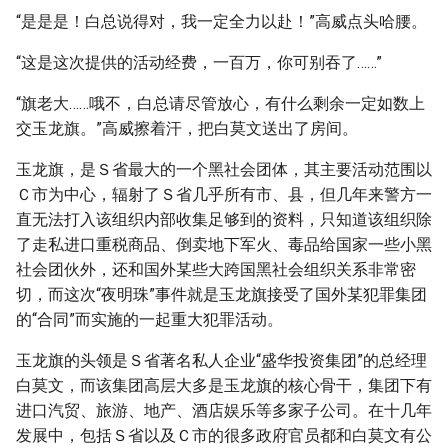
“是是是！白总说得对，我一定全力以赴！”高威点头哈腰。
“这是这次提供的活动经费，一百万，你可别吞了……”
“旗老大……哦不，白总请尽管放心，有什么剩余一定如数上
交玉龙旗。”高威擦着汗，把白莫文送出了房间。
玉龙旗，是Ｓ省最大的一个黑社会团体，其主要活动范围以
Ｃ市为中心，辐射了Ｓ省几乎所有市、县，但几年来警方一
直无法打入该组织内部收集足够到的资料，只知道该组织除
了走私进口重税商品、倒卖地下军火、毒品给国家一些小黑
社会团伙外，还和国外某些大跨国黑社会组织关系非常密
切，而这次“夜明珠”事件就是玉龙旗接受了国外某犯罪集团
的“合同”而实施的一起重大犯罪活动。
玉龙旗的头领是Ｓ省著名私人企业“盛华投资集团”的总经理
白莫文，而该集团高层大多是玉龙旗的核心骨干，集团下有
进口汽贸、旅游、地产、酒店娱乐等多家子公司。在十几年
发展中，包括Ｓ省以及Ｃ市的很多政府官员都和白莫文有公