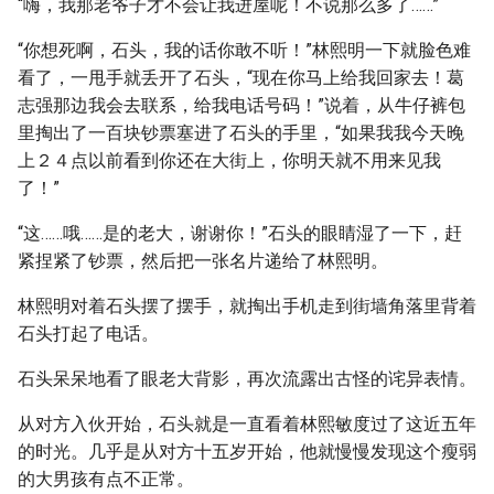
“嗨，我那老爷子才不会让我进屋呢！不说那么多了……”
“你想死啊，石头，我的话你敢不听！”林熙明一下就脸色难
看了，一甩手就丢开了石头，“现在你马上给我回家去！葛
志强那边我会去联系，给我电话号码！”说着，从牛仔裤包
里掏出了一百块钞票塞进了石头的手里，“如果我我今天晚
上２４点以前看到你还在大街上，你明天就不用来见我
了！”
“这……哦……是的老大，谢谢你！”石头的眼睛湿了一下，赶
紧捏紧了钞票，然后把一张名片递给了林熙明。
林熙明对着石头摆了摆手，就掏出手机走到街墙角落里背着
石头打起了电话。
石头呆呆地看了眼老大背影，再次流露出古怪的诧异表情。
从对方入伙开始，石头就是一直看着林熙敏度过了这近五年
的时光。几乎是从对方十五岁开始，他就慢慢发现这个瘦弱
的大男孩有点不正常。