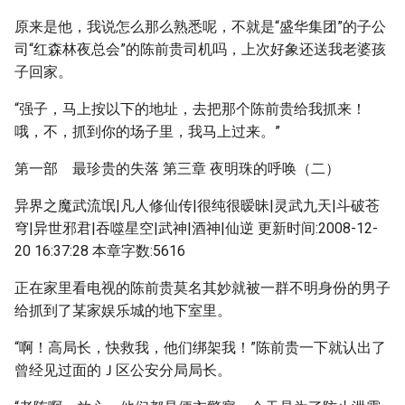
原来是他，我说怎么那么熟悉呢，不就是“盛华集团”的子公
司“红森林夜总会”的陈前贵司机吗，上次好象还送我老婆孩
子回家。
“强子，马上按以下的地址，去把那个陈前贵给我抓来！
哦，不，抓到你的场子里，我马上过来。”
第一部 最珍贵的失落 第三章 夜明珠的呼唤（二）
异界之魔武流氓|凡人修仙传|很纯很暧昧|灵武九天|斗破苍
穹|异世邪君|吞噬星空|武神|酒神|仙逆 更新时间:2008-12-
20 16:37:28 本章字数:5616
正在家里看电视的陈前贵莫名其妙就被一群不明身份的男子
给抓到了某家娱乐城的地下室里。
“啊！高局长，快救我，他们绑架我！”陈前贵一下就认出了
曾经见过面的Ｊ区公安分局局长。