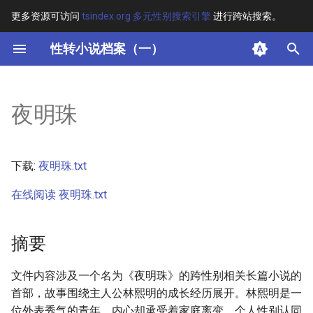
更多资源可访问
tsindex.org 多元性别搜索引擎
进行跨站搜索。
键
性转小说档案（一）
入
摘要
以
夜明珠
开
其他信息 [Processed Page
Metadata]
始
下载:
夜明珠.txt
搜
正文
在线阅读 夜明珠.txt
索
摘要
文件内容涉及一个名为《夜明珠》的跨性别相关长篇小说的
首部，故事围绕主人公林熙明的成长经历展开。林熙明是一
位外表秀气的青年，内心却承受着家庭离变、个人性别认同