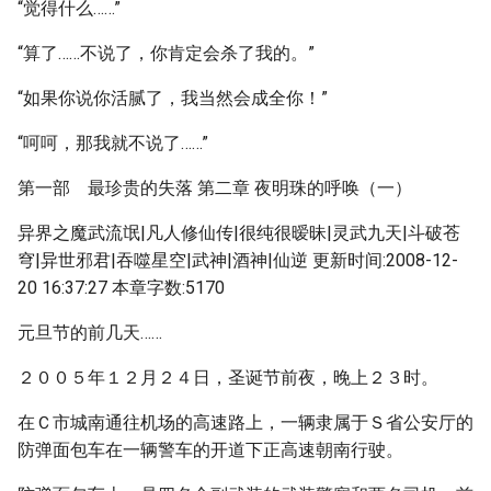
“觉得什么……”
“算了……不说了，你肯定会杀了我的。”
“如果你说你活腻了，我当然会成全你！”
“呵呵，那我就不说了……”
第一部 最珍贵的失落 第二章 夜明珠的呼唤（一）
异界之魔武流氓|凡人修仙传|很纯很暧昧|灵武九天|斗破苍
穹|异世邪君|吞噬星空|武神|酒神|仙逆 更新时间:2008-12-
20 16:37:27 本章字数:5170
元旦节的前几天……
２００５年１２月２４日，圣诞节前夜，晚上２３时。
在Ｃ市城南通往机场的高速路上，一辆隶属于Ｓ省公安厅的
防弹面包车在一辆警车的开道下正高速朝南行驶。