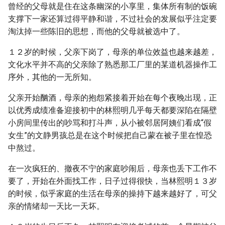
曾经的父母就是住在这条幽深的小享里，集体所有制的饭碗
支撑下一家还算过得平静和谐，不过社会的发展似乎注定要
淘汰掉一些陈旧的思想，而他的父母就被选中了。
１２岁的时候，父亲下岗了，母亲的单位效益也越来越差，
文化水平并不高的父亲除了熟悉那工厂里的某道机器操作工
序外，其他的一无所知。
父亲开始酗酒，母亲的抱怨紧接着开始在每个夜晚出现，正
以优秀成绩准备迎接初中的林熙明几乎每天都要深陷在隔壁
小房间里传出的吵骂和打斗声，从小被邻居阿姨们看成“假
女生”的文静男孩总是在这个时候把自己蒙在被子里在惶恐
中熬过。
在一次疯狂的、撤夜不宁的家庭吵闹后，母亲也丢下工作不
要了，开始在外面找工作，日子过得很快，当林熙明１３岁
的时候，似乎家庭的生活在母亲的操持下越来越好了，可父
亲的情绪却一天比一天坏。