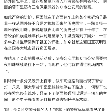
防弹面包车上，是四名全副武装的武装警察和两名司机，前
面的警车里还有三名佩带武器的Ｃ市公安局的警察。
如此严密的防护，原因就在于这面包车上的某个密码箱子装
着一样从国外好不容易才挽救回来的历史国宝，一颗直径一
厘米的夜明珠，据说这颗夜明珠的历史已经有上千年了，在
曾经的民族危难年代从封建皇家的手里流落到了国外，一百
多年后才重新回到了祖国的怀抱，如今就是这颗国宝夜明珠
在全国各大城市进行巡回展览。
在结束了Ｃ市的展览活动后，Ｓ省公安厅和Ｃ市公安局要把
夜明珠继续送往下一站，而现在，他们就在通往机场的路
上。
刚转到一条分叉没开上百米，似乎高速路前面出现了警告
灯，只见一辆大型货车歪歪斜斜地停在了路边，一辆警车也
停在紧急停车线外，只留下了侧面勉强可以通过一辆车的空
间，两个男子舞着警示灯棒在路边招呼停车求助。
“哦，是Ｑ区交警分局的人！”警车上的警察远远就看见了那