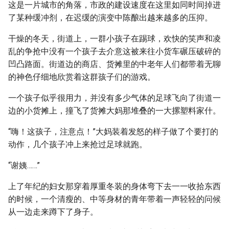
这是一片城市的角落，市政的建设速度在这里如同时间掉进
了某种缓冲剂，在迟缓的演变中陈酿出越来越多的压抑。
干燥的冬天，街道上，一群小孩子在踢球，欢快的笑声和凌
乱的争抢中没有一个孩子去介意这被来往小货车碾压破碎的
凹凸路面。街道边的商店、货摊里的中老年人们都带着无聊
的神色仔细地欣赏着这群孩子们的游戏。
一个孩子似乎很用力，并没有多少气体的足球飞向了街道一
边的小货摊上，撞飞了货摊大妈那堆叠的一大摞塑料家什。
“嗨！这孩子，注意点！”大妈装着发怒的样子做了个要打的
动作，几个孩子冲上来抢过足球就跑。
“谢姨……”
上了年纪的妇女那穿着厚重冬装的身体弯下去一一收拾东西
的时候，一个清瘦的、中等身材的青年带着一声轻轻的问候
从一边走来蹲下了身子。