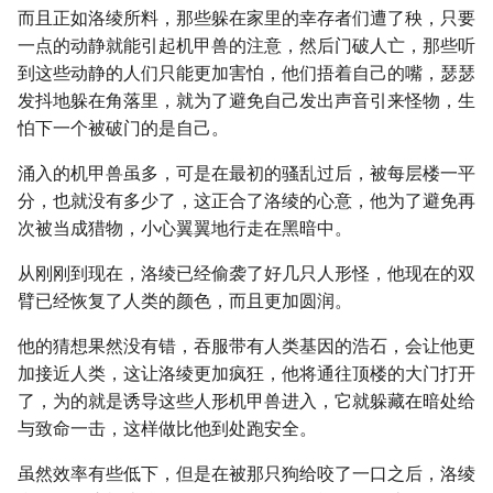
而且正如洛绫所料，那些躲在家里的幸存者们遭了秧，只要
一点的动静就能引起机甲兽的注意，然后门破人亡，那些听
到这些动静的人们只能更加害怕，他们捂着自己的嘴，瑟瑟
发抖地躲在角落里，就为了避免自己发出声音引来怪物，生
怕下一个被破门的是自己。
涌入的机甲兽虽多，可是在最初的骚乱过后，被每层楼一平
分，也就没有多少了，这正合了洛绫的心意，他为了避免再
次被当成猎物，小心翼翼地行走在黑暗中。
从刚刚到现在，洛绫已经偷袭了好几只人形怪，他现在的双
臂已经恢复了人类的颜色，而且更加圆润。
他的猜想果然没有错，吞服带有人类基因的浩石，会让他更
加接近人类，这让洛绫更加疯狂，他将通往顶楼的大门打开
了，为的就是诱导这些人形机甲兽进入，它就躲藏在暗处给
与致命一击，这样做比他到处跑安全。
虽然效率有些低下，但是在被那只狗给咬了一口之后，洛绫