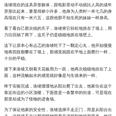
洛绫现在的这具异形躯体，跟电影里动不动就比人高的成年
异形比起来，要显得娇小许多，他身为人类时一米七几的身
高现在只有一米六五，这跟他那不知生死的妹妹一样身高。
看了看自己那尖锐的爪子，洛绫将它轻松地抓在了墙上，用
力往回抽了两下，这爪子仍是稳稳地抓在墙壁上。
这下让原本心有忐忑的洛绫吃下了一颗定心丸，他开始慢慢
地将四肢都攀在了墙上，那感觉就跟在平地上面爬行一样，
十分的平稳。
接下来洛绫又朝着天花板用力一跃，他再次稳稳地挂在了上
面，这种流畅如水的感觉就好像是与生俱来的一样。
终于实验完成，洛绫缓缓地从阳台爬了出去，他家住在这个
靠近街边的小区顶楼，下面曾是一条繁华的街道，可是现在
那里却成为了怪物的进食场。
为了保证他家的安全性，洛绫选择不走正门，而是从阳台出