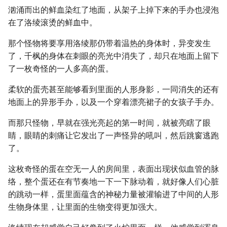
汹涌而出的鲜血染红了地面，从架子上掉下来的手办也浸泡
在了洛绫滚烫的鲜血中。
那个怪物将要享用洛绫那仍带着温热的身体时，异变发生
了，千枫的身体在刺眼的亮光中消失了，却只在地面上留下
了一枚奇怪的一人多高的蛋。
柔软的蛋壳甚至能够看到里面的人形身影，一同消失的还有
地面上的异形手办，以及一个穿着漂亮裙子的女孩子手办。
而那只怪物，早就在强光亮起的第一时间，就被亮瞎了眼
睛，眼睛的刺痛让它发出了一声怪异的吼叫，然后跳窗逃跑
了。
这枚奇怪的蛋在空无一人的房间里，表面出现状似血管的脉
络，整个蛋还在有节奏地一下一下脉动着，就好像人们心脏
的跳动一样，蛋里面蕴含的神秘力量被灌输进了中间的人形
生物身体里，让里面的生物变得更加强大。