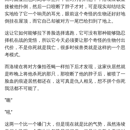
接被他扑倒，然后一口咬断了脖子才对，可是现实却结结实
实地给了它一个响亮的耳光，眼前这个奇怪的生物还好好地
倒挂在屋顶，而它自己却被对方一尾巴给扫到了地上。
这让它如何能够拉下兽脸选择逃跑，它可没有那种能够隐忍
择机在战的觉悟，所以它今天必须要让那个奇怪的生物付出
代价，不是你死就是我亡，很多时候兽类就是这样的一个思
考模式。
而洛绫在将对方像拍苍蝇一样拍下后才发现，这家伙居然就
是昨晚上将他杀死的那只，那咬断了他的脖子后，被喷了一
脸血的痕迹居然都还在，这可真是仇人相见，想不拼个你死
我活都不可能了。
“嘶”
“吼”
这两一个比一个嗓门大，但是现在就是比的气势，虽然洛绫