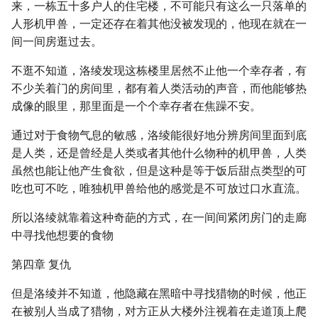
来，一栋五十多户人的住宅楼，不可能只有这么一只落单的
人形机甲兽，一定还存在着其他没被发现的，他现在就在一
间一间房逛过去。
不逛不知道，洛绫发现这栋楼里居然不止他一个幸存者，有
不少关着门的房间里，都有着人类活动的声音，而他能够热
成像的眼里，那里面是一个个幸存者在焦躁不安。
通过对于食物气息的敏感，洛绫能很好地分辨房间里面到底
是人类，还是曾经是人类或者其他什么物种的机甲兽，人类
虽然也能让他产生食欲，但是这种是等于饭后甜点类型的可
吃也可不吃，唯独机甲兽给他的感觉是不可放过口水直流。
所以洛绫就靠着这种奇葩的方式，在一间间紧闭房门的走廊
中寻找他想要的食物
第四章 复仇
但是洛绫并不知道，他隐藏在黑暗中寻找猎物的时候，他正
在被别人当成了猎物，对方正从大楼外注视着在走道顶上爬