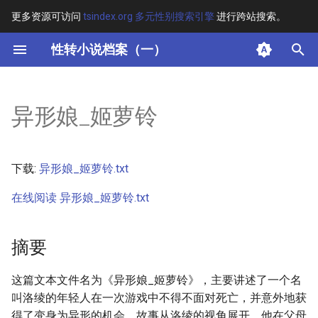
更多资源可访问
tsindex.org 多元性别搜索引擎
进行跨站搜索。
键
性转小说档案（一）
入
摘要
以
异形娘_姬萝铃
开
其他信息 [Processed Page
Metadata]
始
下载:
异形娘_姬萝铃.txt
搜
正文
在线阅读 异形娘_姬萝铃.txt
索
摘要
这篇文本文件名为《异形娘_姬萝铃》，主要讲述了一个名
叫洛绫的年轻人在一次游戏中不得不面对死亡，并意外地获
得了变身为异形的机会。故事从洛绫的视角展开，他在父母