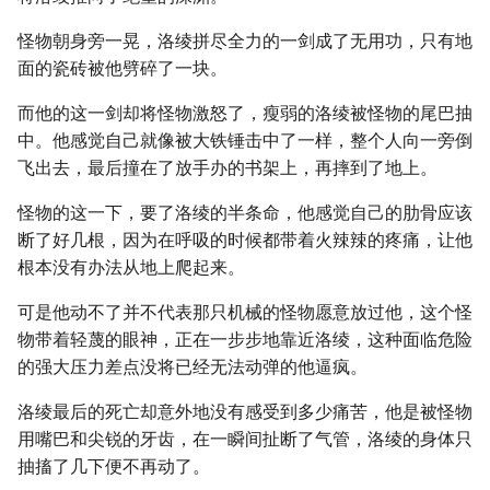
怪物朝身旁一晃，洛绫拼尽全力的一剑成了无用功，只有地
面的瓷砖被他劈碎了一块。
而他的这一剑却将怪物激怒了，瘦弱的洛绫被怪物的尾巴抽
中。他感觉自己就像被大铁锤击中了一样，整个人向一旁倒
飞出去，最后撞在了放手办的书架上，再摔到了地上。
怪物的这一下，要了洛绫的半条命，他感觉自己的肋骨应该
断了好几根，因为在呼吸的时候都带着火辣辣的疼痛，让他
根本没有办法从地上爬起来。
可是他动不了并不代表那只机械的怪物愿意放过他，这个怪
物带着轻蔑的眼神，正在一步步地靠近洛绫，这种面临危险
的强大压力差点没将已经无法动弹的他逼疯。
洛绫最后的死亡却意外地没有感受到多少痛苦，他是被怪物
用嘴巴和尖锐的牙齿，在一瞬间扯断了气管，洛绫的身体只
抽搐了几下便不再动了。