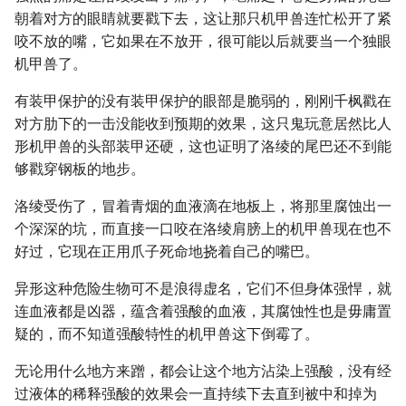
朝着对方的眼睛就要戳下去，这让那只机甲兽连忙松开了紧
咬不放的嘴，它如果在不放开，很可能以后就要当一个独眼
机甲兽了。
有装甲保护的没有装甲保护的眼部是脆弱的，刚刚千枫戳在
对方肋下的一击没能收到预期的效果，这只鬼玩意居然比人
形机甲兽的头部装甲还硬，这也证明了洛绫的尾巴还不到能
够戳穿钢板的地步。
洛绫受伤了，冒着青烟的血液滴在地板上，将那里腐蚀出一
个深深的坑，而直接一口咬在洛绫肩膀上的机甲兽现在也不
好过，它现在正用爪子死命地挠着自己的嘴巴。
异形这种危险生物可不是浪得虚名，它们不但身体强悍，就
连血液都是凶器，蕴含着强酸的血液，其腐蚀性也是毋庸置
疑的，而不知道强酸特性的机甲兽这下倒霉了。
无论用什么地方来蹭，都会让这个地方沾染上强酸，没有经
过液体的稀释强酸的效果会一直持续下去直到被中和掉为