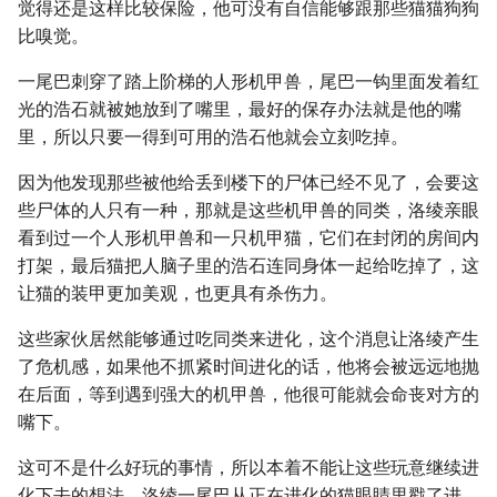
觉得还是这样比较保险，他可没有自信能够跟那些猫猫狗狗
比嗅觉。
一尾巴刺穿了踏上阶梯的人形机甲兽，尾巴一钩里面发着红
光的浩石就被她放到了嘴里，最好的保存办法就是他的嘴
里，所以只要一得到可用的浩石他就会立刻吃掉。
因为他发现那些被他给丢到楼下的尸体已经不见了，会要这
些尸体的人只有一种，那就是这些机甲兽的同类，洛绫亲眼
看到过一个人形机甲兽和一只机甲猫，它们在封闭的房间内
打架，最后猫把人脑子里的浩石连同身体一起给吃掉了，这
让猫的装甲更加美观，也更具有杀伤力。
这些家伙居然能够通过吃同类来进化，这个消息让洛绫产生
了危机感，如果他不抓紧时间进化的话，他将会被远远地抛
在后面，等到遇到强大的机甲兽，他很可能就会命丧对方的
嘴下。
这可不是什么好玩的事情，所以本着不能让这些玩意继续进
化下去的想法，洛绫一尾巴从正在进化的猫眼睛里戳了进