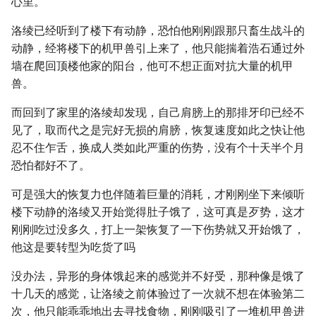
心里。
洛绫已经听到了楼下有动静，恐怕他刚刚跟那只畜生战斗的
动静，经将楼下的机甲兽引上来了，他只能揣着浩石通过外
墙在爬回顶楼他家的阳台，他可不想正面对抗大量的机甲
兽。
而回到了家里的洛绫却发现，自己肩膀上的那排牙印已经不
见了，取而代之是完好无损的肩膀，恢复速度如此之快让他
忍不住乍舌，换成人类如此严重的伤势，没有个十天半个月
恐怕都好不了。
可是强大的恢复力也伴随着巨量的消耗，才刚刚坐下来倾听
楼下动静的洛绫又开始觉得肚子饿了，这可真是歹势，这才
刚刚吃过没多久，打上一架恢复了一下伤势就又开始饿了，
他这是要转型为吃货了吗
没办法，异形的身体饿起来的感觉并不好受，那种像是饿了
十几天的感觉，让洛绫之前体验过了一次就不想在体验第二
次，他只能乖乖地出去寻找食物，刚刚吸引了一堆机甲兽进