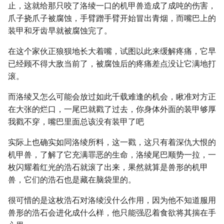
止，这就给那只咬了洛绫一口的机甲兽造成了成吨的伤害，
爪子挠爪子被腐蚀，手臂蹭手臂开始冒出青烟，而嘴巴上的
装甲和牙齿早就被腐蚀完了。
在这个家伙正狼狈地长大着嘴，试图以此来缓解疼痛，它早
已经顾不得大敌当前了，被腐蚀后的疼痛差点没让它满地打
滚。
而洛绫又怎么可能会放过如此千载难逢的机会，瞅准对方正
在大张的烂口，一尾巴就戳了过去，你身体外面的装甲够厚
我戳不穿，嘴巴里面总该没有装甲了吧
实际上也确实如同洛绫所料，这一戳，这只有着深仇大恨的
机甲兽，了解了它充满罪恶的生命，洛绫尾巴顺势一拉，一
枚闪耀着红光的浩石就滚了出来，果然就算是兽形的机甲
兽，它们的浩石也是藏在脑袋里的。
很可惜的是这枚浩石对洛绫没什么作用，因为他不知道服用
兽形的浩石会进化成什么样，他只能强忍着食欲将其揣在手