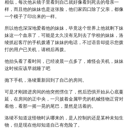
相似，每次他从镜子里看到自己就好像看到死去的母亲一
样，而且他的妹妹也是这张脸，他们家四口除了父亲，都像
一个模子了印出来的一样。
所以他也深深地爱着他的妹妹，毕竟这个世界上他就剩下妹
妹这一个血亲了，可能是太久没有见到去了学校的妹妹，洛
绫抓起客厅的手机拨通了妹妹的电话，不过语音却提示您拨
打的用户已关机，请稍后再拨。
他抬头看了看时间，已经凌晨一点多了，难怪会关机，妹妹
这时候应该早就睡了吧
抛下手机，洛绫重新回到了自己的房间。
可是才刚踏进房间的他突然愣住了，然后恐惧开始从心底蔓
延，在房间的正中央，一只披着金属甲壳的机械怪物正背对
着他，看那一摇一晃的尾巴，显然是活着的。
洛绫不知道这怪物时从哪来的，是人控制的还是某种未知生
物，但是现在他却知道自己有危险了。