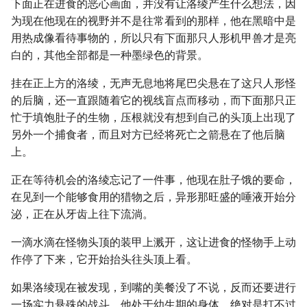
下面正在进食的恶心画面，并没有让洛绫产生什么想法，因
为现在他现在的视野并不是往常看到的那样，他在黑暗中是
用热成像看待事物的，所以只有下面那只人形机甲兽才是亮
白的，其他全部都是一种墨绿色的背景。
挂在正上方的洛绫，无声无息地将尾巴尖悬在了这只人形怪
的后脑，还一直跟随着它的视线盲点而移动，而下面那只正
忙于填饱肚子的生物，压根就没有想到自己的头顶上出现了
另外一个捕食者，而且对方已经将死亡之箭悬在了他后脑
上。
正在等待机会的洛绫忘记了一件事，他现在肚子饿的要命，
在见到一个能够食用的猎物之后，异形那旺盛的唾液开始分
泌，正在从牙齿上往下流淌。
一滴水滴在怪物头顶的装甲上溅开，这让进食的怪物手上动
作停了下来，它开始抬头往头顶上看。
如果洛绫现在被发现，到嘴的美餐没了不说，反而还要进行
一场实力悬殊的战斗，他处于幼生期的身体，绝对是打不过