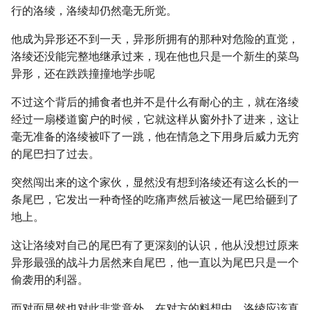
行的洛绫，洛绫却仍然毫无所觉。
他成为异形还不到一天，异形所拥有的那种对危险的直觉，
洛绫还没能完整地继承过来，现在他也只是一个新生的菜鸟
异形，还在跌跌撞撞地学步呢
不过这个背后的捕食者也并不是什么有耐心的主，就在洛绫
经过一扇楼道窗户的时候，它就这样从窗外扑了进来，这让
毫无准备的洛绫被吓了一跳，他在情急之下用身后威力无穷
的尾巴扫了过去。
突然闯出来的这个家伙，显然没有想到洛绫还有这么长的一
条尾巴，它发出一种奇怪的吃痛声然后被这一尾巴给砸到了
地上。
这让洛绫对自己的尾巴有了更深刻的认识，他从没想过原来
异形最强的战斗力居然来自尾巴，他一直以为尾巴只是一个
偷袭用的利器。
而对面显然也对此非常意外，在对方的料想中，洛绫应该直