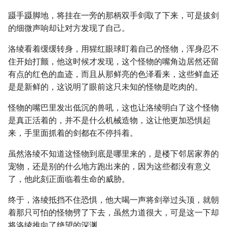
蹑手蹑脚地，将挂在一旁的那柄双手剑取了下来，可是拔剑
的细微声响却让对方发现了自己。
洛绫看着缓缓转身，用猩红眼球盯着自己的怪物，浑身忍不
住开始打颤，他这时候才发现，这个怪物的嘴角边居然还留
有点的红色的血迹，而且从那鲜亮的色泽看来，这些鲜血还
是是新鲜的，这说明了眼前这只未知的怪物是吃肉的。
怪物的嘴巴里发出低沉的兽吼，这也让洛绫明白了这个怪物
是真正活着的，并不是什么机械造物，这让他更加恐惧起
来，手里面抓着的剑都在不停抖着。
虽然洛绫不知道这怪物到底是哪里来的，是楼下邻居家养的
宠物，还是别的什么地方跑出来的，因为这些都没有意义
了，他此刻正面临着生命的威胁。
终于，洛绫抵挡不住恐惧，他大喝一声将剑举过头顶，就朝
着那只可怕的怪物劈了下去，虽然力道很大，可是这一下却
将洛绫推向了绝望的深渊。