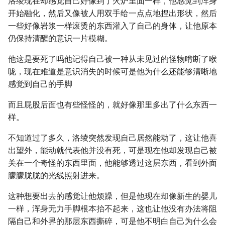
洛绫现在却感觉自己好像到了火炉里面一样，他感觉到浑身
开始融化，然后又像被人用双手给一点点地捏出形状，然后
一些好像岩浆一样滚烫的东西灌入了自己的身体，让他原本
仍保持清醒的意识一片模糊。
他这是要死了吗他记得自己被一种从未见过的怪物啃断了喉
咙，现在难道是意识消失的时候可是他为什么还能够清晰地
感觉到自己的手脚
而且屁股后面也有些怪怪的，就好像那里多出了什么东西一
样。
不知道过了多久，洛绫突然发现自己居然能动了，这让他喜
出望外，能动就代表他并没有死，可是现在他却发现自己被
关在一个奇怪的东西里面，他能够透过这层东西，看到外面
朦朦胧胧的光线照射进来。
这种想要出去的感觉让他烦躁，但是他现在却像新生的婴儿
一样，浑身无力手脚根本抬不起来，这也让他没有办法将阻
隔自己和外界的那层东西撕碎，可是他不明白自己为什么会