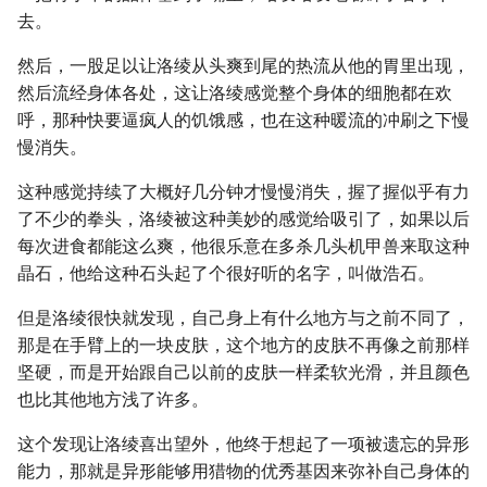
去。
然后，一股足以让洛绫从头爽到尾的热流从他的胃里出现，
然后流经身体各处，这让洛绫感觉整个身体的细胞都在欢
呼，那种快要逼疯人的饥饿感，也在这种暖流的冲刷之下慢
慢消失。
这种感觉持续了大概好几分钟才慢慢消失，握了握似乎有力
了不少的拳头，洛绫被这种美妙的感觉给吸引了，如果以后
每次进食都能这么爽，他很乐意在多杀几头机甲兽来取这种
晶石，他给这种石头起了个很好听的名字，叫做浩石。
但是洛绫很快就发现，自己身上有什么地方与之前不同了，
那是在手臂上的一块皮肤，这个地方的皮肤不再像之前那样
坚硬，而是开始跟自己以前的皮肤一样柔软光滑，并且颜色
也比其他地方浅了许多。
这个发现让洛绫喜出望外，他终于想起了一项被遗忘的异形
能力，那就是异形能够用猎物的优秀基因来弥补自己身体的