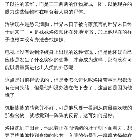
了以往的繁华，而是三三两两的怪物聚成一团，以他现在的
眼力这些怪物时在啃食着人类的尸体。
洛绫现在是愁云满胸，世界末日了被专家预言的世界末日终
于到来了。可是妹妹洛依却还在外地读书，加上他现在的样
子也根本没有办法去找妹妹。
电视上没有说到洛绫身上出现的这种情况，但是他怀疑自己
应该是发生了什么突然的变异，才会成为这样，那有没有可
能以后重新进化出人类的外形呢
这点是很值得试试的，但是要怎么进化呢洛绫苦事冥想都没
有任何头绪，但是他却没办法在做下去了，这当然是因为他
饿了
饥肠辘辘的感觉并不好，可是他只要一看到从前最喜欢吃的
那些食物，就感觉到一阵阵的反胃，这可如何是好。
洛绫跑到了阳台，他忍着正在闹情绪的肚子朝下面看去，想
要寻找能够找到食物的地方，入眼的仍是那一群群的怪物在