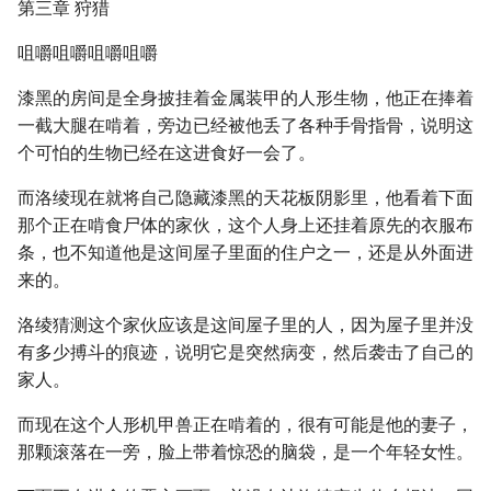
第三章 狩猎
咀嚼咀嚼咀嚼咀嚼
漆黑的房间是全身披挂着金属装甲的人形生物，他正在捧着
一截大腿在啃着，旁边已经被他丢了各种手骨指骨，说明这
个可怕的生物已经在这进食好一会了。
而洛绫现在就将自己隐藏漆黑的天花板阴影里，他看着下面
那个正在啃食尸体的家伙，这个人身上还挂着原先的衣服布
条，也不知道他是这间屋子里面的住户之一，还是从外面进
来的。
洛绫猜测这个家伙应该是这间屋子里的人，因为屋子里并没
有多少搏斗的痕迹，说明它是突然病变，然后袭击了自己的
家人。
而现在这个人形机甲兽正在啃着的，很有可能是他的妻子，
那颗滚落在一旁，脸上带着惊恐的脑袋，是一个年轻女性。