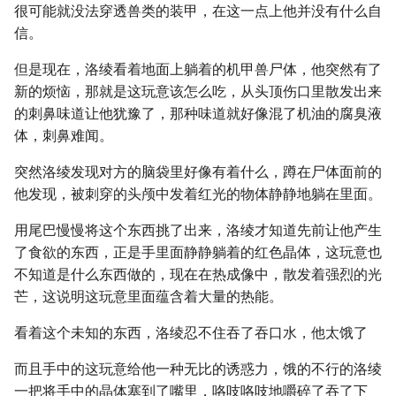
很可能就没法穿透兽类的装甲，在这一点上他并没有什么自
信。
但是现在，洛绫看着地面上躺着的机甲兽尸体，他突然有了
新的烦恼，那就是这玩意该怎么吃，从头顶伤口里散发出来
的刺鼻味道让他犹豫了，那种味道就好像混了机油的腐臭液
体，刺鼻难闻。
突然洛绫发现对方的脑袋里好像有着什么，蹲在尸体面前的
他发现，被刺穿的头颅中发着红光的物体静静地躺在里面。
用尾巴慢慢将这个东西挑了出来，洛绫才知道先前让他产生
了食欲的东西，正是手里面静静躺着的红色晶体，这玩意也
不知道是什么东西做的，现在在热成像中，散发着强烈的光
芒，这说明这玩意里面蕴含着大量的热能。
看着这个未知的东西，洛绫忍不住吞了吞口水，他太饿了
而且手中的这玩意给他一种无比的诱惑力，饿的不行的洛绫
一把将手中的晶体塞到了嘴里，咯吱咯吱地嚼碎了吞了下