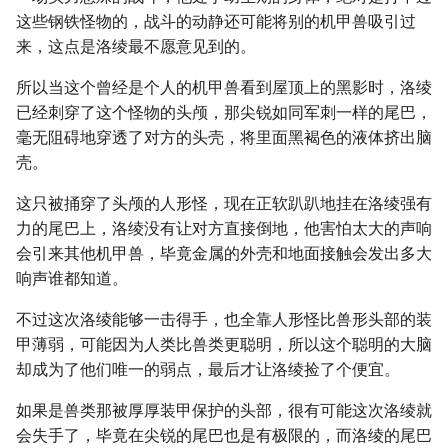
这些钢铁怪物的，战斗的动静还可能将别的机甲兽吸引过
来，这点是洛绫最不愿意见到的。
所以当这个曾经是个人的机甲兽看到屋顶上的黑影时，洛绫
已经刺穿了这个怪物的头颅，那尖锐如同军刺一样的尾巴，
毫无阻碍地穿透了对方的头壳，将里面黑褐色的液体挤出脑
壳。
这只被捅穿了头颅的人形怪，现在正软趴趴地挂在洛绫强有
力的尾巴上，洛绫没有让对方直接倒地，他害怕太大的声响
会引来其他机甲兽，毕竟金属的外壳和地面接触会发出多大
响声谁都知道。
不过这次洛绫能够一击得手，也全靠人形怪比兽形头部的装
甲薄弱，可能因为人类比兽类更聪明，所以这个聪明的大脑
却成为了他们唯一的弱点，最后才让洛绫捡了个便宜。
如果是兽类那被厚厚装甲保护的头部，很有可能这次洛绫就
会失手了，毕竟在尖锐的尾巴也是有极限的，而洛绫的尾巴