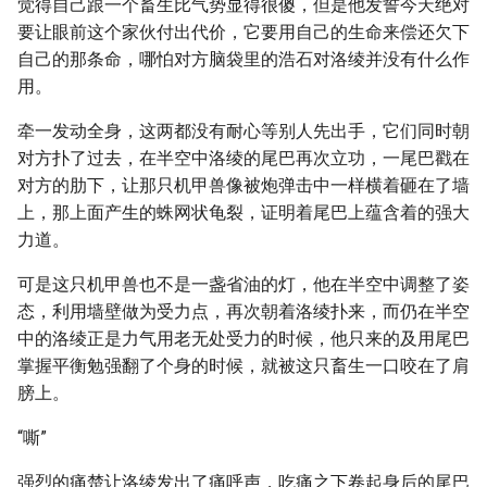
觉得自己跟一个畜生比气势显得很傻，但是他发誓今天绝对
要让眼前这个家伙付出代价，它要用自己的生命来偿还欠下
自己的那条命，哪怕对方脑袋里的浩石对洛绫并没有什么作
用。
牵一发动全身，这两都没有耐心等别人先出手，它们同时朝
对方扑了过去，在半空中洛绫的尾巴再次立功，一尾巴戳在
对方的肋下，让那只机甲兽像被炮弹击中一样横着砸在了墙
上，那上面产生的蛛网状龟裂，证明着尾巴上蕴含着的强大
力道。
可是这只机甲兽也不是一盏省油的灯，他在半空中调整了姿
态，利用墙壁做为受力点，再次朝着洛绫扑来，而仍在半空
中的洛绫正是力气用老无处受力的时候，他只来的及用尾巴
掌握平衡勉强翻了个身的时候，就被这只畜生一口咬在了肩
膀上。
“嘶”
强烈的痛楚让洛绫发出了痛呼声，吃痛之下卷起身后的尾巴