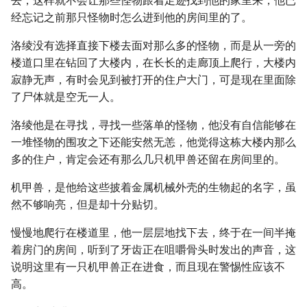
去，这样就不会让那些怪物跟着足迹找到他的家里来，他已
经忘记之前那只怪物时怎么进到他的房间里的了。
洛绫没有选择直接下楼去面对那么多的怪物，而是从一旁的
楼道口里在钻回了大楼内，在长长的走廊顶上爬行，大楼内
寂静无声，有时会见到被打开的住户大门，可是现在里面除
了尸体就是空无一人。
洛绫他是在寻找，寻找一些落单的怪物，他没有自信能够在
一堆怪物的围攻之下还能安然无恙，他觉得这栋大楼内那么
多的住户，肯定会还有那么几只机甲兽还留在房间里的。
机甲兽，是他给这些披着金属机械外壳的生物起的名字，虽
然不够响亮，但是却十分贴切。
慢慢地爬行在楼道里，他一层层地找下去，终于在一间半掩
着房门的房间，听到了牙齿正在咀嚼骨头时发出的声音，这
说明这里有一只机甲兽正在进食，而且现在警惕性应该不
高。