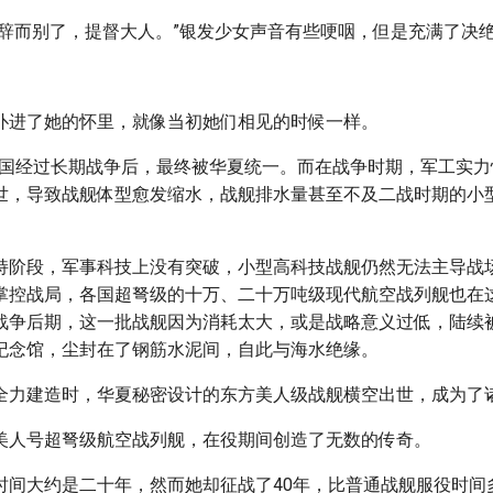
不辞而别了，提督大人。”银发少女声音有些哽咽，但是充满了决
扑进了她的怀里，就像当初她们相见的时候一样。
界各国经过长期战争后，最终被华夏统一。而在战争时期，军工实
世，导致战舰体型愈发缩水，战舰排水量甚至不及二战时期的小
持阶段，军事科技上没有突破，小型高科技战舰仍然无法主导战
掌控战局，各国超弩级的十万、二十万吨级现代航空战列舰也在
战争后期，这一批战舰因为消耗太大，或是战略意义过低，陆续
纪念馆，尘封在了钢筋水泥间，自此与海水绝缘。
全力建造时，华夏秘密设计的东方美人级战舰横空出世，成为了
美人号超弩级航空战列舰，在役期间创造了无数的传奇。
时间大约是二十年，然而她却征战了40年，比普通战舰服役时间