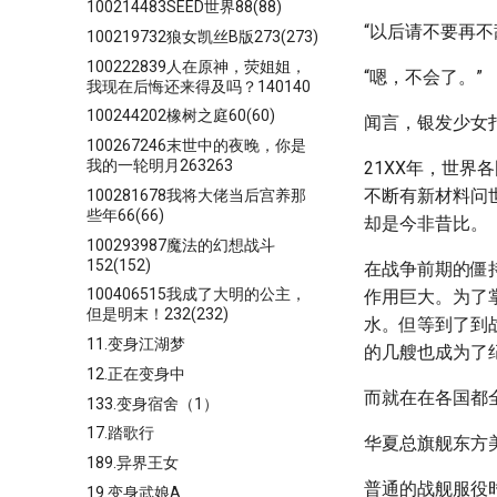
100214483SEED世界88(88)
“以后请不要再
100219732狼女凯丝B版273(273)
100222839人在原神，荧姐姐，
“嗯，不会了。”
我现在后悔还来得及吗？140140
100244202橡树之庭60(60)
闻言，银发少女
100267246末世中的夜晚，你是
我的一轮明月263263
21XX年，世
不断有新材料问
100281678我将大佬当后宫养那
些年66(66)
却是今非昔比。
100293987魔法的幻想战斗
152(152)
在战争前期的僵
100406515我成了大明的公主，
作用巨大。为了
但是明末！232(232)
水。但等到了到
11.变身江湖梦
的几艘也成为了
12.正在变身中
而就在在各国都
133.变身宿舍（1）
17.踏歌行
华夏总旗舰东方
189.异界王女
普通的战舰服役
19.变身武娘A