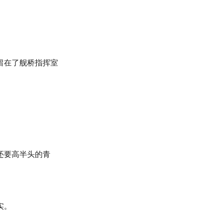
留在了舰桥指挥室
还要高半头的青
实。