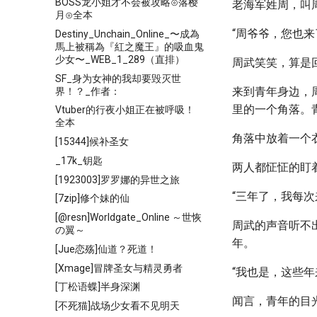
BOSS龙小姐才不会被攻略⊙落樱
老海军姓周，叫
月⊙全本
“周爷爷，您也
Destiny_Unchain_Online_〜成為
馬上被稱為『紅之魔王』的吸血鬼
少女〜_WEB_1_289（直排）
周武笑笑，算是
SF_身为女神的我却要毁灭世
来到青年身边，
界！？_作者：
里的一个角落。
Vtuber的行夜小姐正在被呼吸！
全本
角落中放着一个
[15344]候补圣女
_17k_钥匙
两人都怔怔的盯
[1923003]罗罗娜的异世之旅
“三年了，我每
[7zip]修个妹的仙
[@resn]Worldgate_Online ～世恢
周武的声音听不
の翼～
年。
[Jue恋殇]仙道？死道！
[Xmage]冒牌圣女与精灵勇者
“我也是，这些
[丁松语蝶]半身深渊
闻言，青年的目
[不死猫]战场少女看不见明天