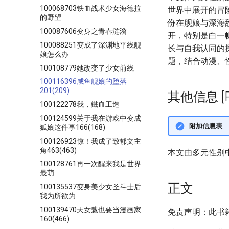
100068703铁血战术少女海德拉
世界中展开的冒
的野望
份在舰娘与深海
100087606变身之青春涟漪
开，特别是白一
100088251变成了深渊地平线舰
长与自我认同的
娘怎么办
题，结合动漫、
100108779她改变了少女前线
100116396咸鱼舰娘的堕落
201(209)
其他信息 [Pro
100122278我，鐵血工造
100124599关于我在游戏中变成
附加信息表
狐娘这件事166(168)
100126923惊！我成了致郁文主
角463(463)
本文由多元性别
100128761再一次醒来我是世界
最萌
正文
100135537变身美少女圣斗士后
我为所欲为
100139470天女魃也要当漫画家
免责声明：此书
160(466)