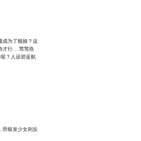
撞成为了舰娘？这
才行……莺莺燕
价呢？人设碧蓝航
，而银发少女则反