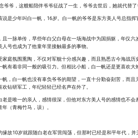
想念爷爷，这艘船陪伴爷爷征战了一生，爷爷去世后，她就代替了
该说是少年叫白一帆，16岁。白一帆的爷爷是东方美人号总指挥
。
，且一脉单传，早些年白父白母在一场海战中为国捐躯，年仅六
美人号也成为了他童年里接触最多的事物。
受家庭氛围熏陶，不仅对军舰十分感兴趣，而且熟悉古今海战历
一帆有着非同一般的吸引力。但相比小船，白一帆还是更喜欢大
一帆，白一帆也没有辜负爷爷的期望，一直十分勤奋刻苦，而且
喜欢钻研军工，年纪轻轻已经名声在外了。
白老是唯一的亲人，感情很深，但他对东方美人号的感情也不会
童年（青梅竹马，误）。
的缘故10岁就跟随白老在军营闯荡，但那时已经是和平年代，并