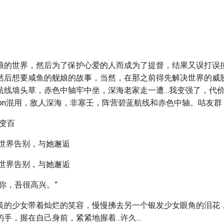
娘的世界，然后为了保护心爱的人而成为了提督，结果又误打误
然后想要咸鱼的舰娘的故事，当然，在那之前得先解决世界的威胁
航线墙头草，赤色中轴牢中坐，深海老家走一遭…我变强了，代
ection混用，敌人深海，非塞壬，阵营碧蓝航线和赤色中轴。咕友群
,变百
的世界告别，与她邂逅
的世界告别，与她邂逅
你，吾很高兴。”
装的少女带着灿烂的笑容，慢慢拂去另一个银发少女眼角的泪花
手，握在自己身前，紧紧地握着...许久...