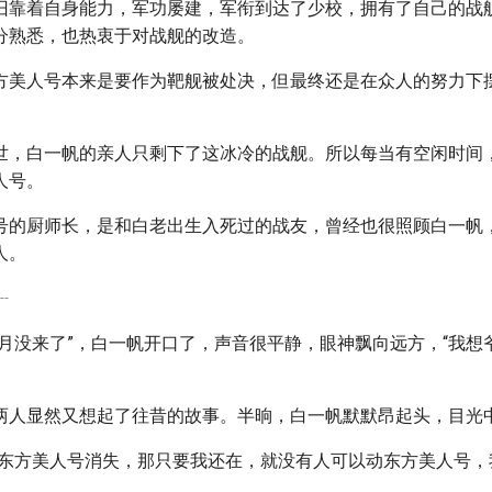
旧靠着自身能力，军功屡建，军衔到达了少校，拥有了自己的战
分熟悉，也热衷于对战舰的改造。
方美人号本来是要作为靶舰被处决，但最终还是在众人的努力下
世，白一帆的亲人只剩下了这冰冷的战舰。所以每当有空闲时间
人号。
号的厨师长，是和白老出生入死过的战友，曾经也很照顾白一帆
人。
┈
个月没来了”，白一帆开口了，声音很平静，眼神飘向远方，“我想
两人显然又想起了往昔的故事。半晌，白一帆默默昂起头，目光
望东方美人号消失，那只要我还在，就没有人可以动东方美人号，