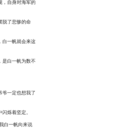
舰，自身对海军的
摆脱了悲惨的命
，白一帆就会来这
，是白一帆为数不
爷爷一定也想我了
中闪烁着坚定。
我白一帆向来说