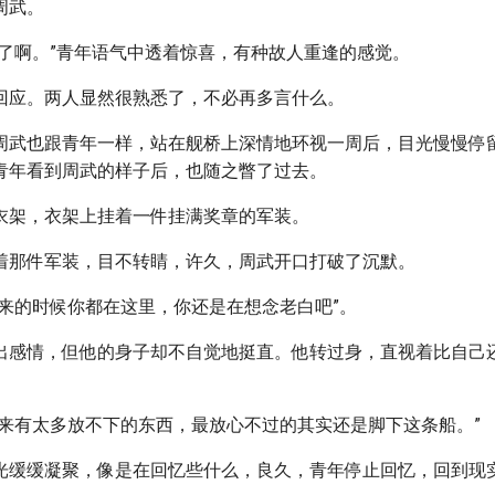
周武。
来了啊。”青年语气中透着惊喜，有种故人重逢的感觉。
回应。两人显然很熟悉了，不必再多言什么。
周武也跟青年一样，站在舰桥上深情地环视一周后，目光慢慢停
青年看到周武的样子后，也随之瞥了过去。
衣架，衣架上挂着一件挂满奖章的军装。
着那件军装，目不转睛，许久，周武开口打破了沉默。
次来的时候你都在这里，你还是在想念老白吧”。
出感情，但他的身子却不自觉地挺直。他转过身，直视着比自己
年来有太多放不下的东西，最放心不过的其实还是脚下这条船。”
光缓缓凝聚，像是在回忆些什么，良久，青年停止回忆，回到现