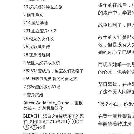
多年的征战后，
19.罗罗娜的异世之旅
的炮声中，华夏
2.候补圣女
214.魔法学徒
战争胜利了，但
231.正在变身中(2)
故土的人们是那
25.银龙的女仆长
装，但是没有人
26.火影凤凰传
她的内心早已经
28.变身潜规则
3.绝世人妖养成系统
而现在她唯一的
583698变成后，被室友们攻略了
的心意，也会经
65999吸血鬼萝莉的约会之旅
某日清晨，在冷
7.露米娅的微小印记
了这个无人问津的
9.变身武娘
@resnWorldgate_Online ～世恢
“嗯？小白，你果
の翼～_纯AI机翻汉化
在青年默默望着
BLEACH，漂白之剑#玩坏了的死
神_制作组#共215章群1⑥⑧二
年微笑着转过身
①7⑦衣榴