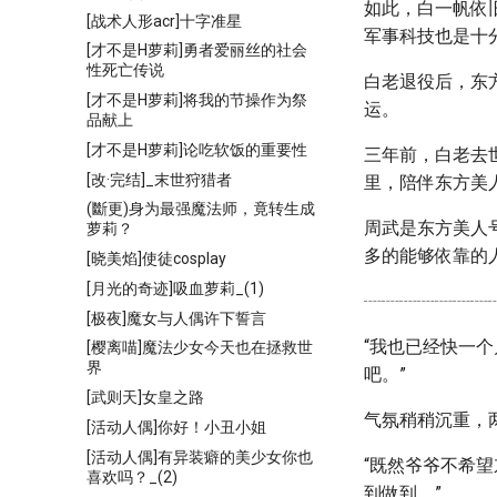
如此，白一帆依
[战术人形acr]十字准星
军事科技也是十
[才不是H萝莉]勇者爱丽丝的社会
性死亡传说
白老退役后，东
[才不是H萝莉]将我的节操作为祭
运。
品献上
[才不是H萝莉]论吃软饭的重要性
三年前，白老去
[改·完结]_末世狩猎者
里，陪伴东方美
(斷更)身为最强魔法师，竟转生成
周武是东方美人
萝莉？
多的能够依靠的
[晓美焰]使徒cosplay
[月光的奇迹]吸血萝莉_(1)
┈┈┈┈┈┈┈
[极夜]魔女与人偶许下誓言
“我也已经快一
[樱离喵]魔法少女今天也在拯救世
界
吧。”
[武则天]女皇之路
气氛稍稍沉重，
[活动人偶]你好！小丑小姐
[活动人偶]有异装癖的美少女你也
“既然爷爷不希
喜欢吗？_(2)
到做到。”