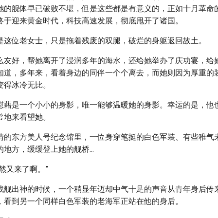
她的舰体早已破败不堪，但是这些都是有意义的，正如十月革命
终于迎来黄金时代，科技高速发展，彻底甩开了诸国。
是这位老女士，只是拖着残废的双腿，破烂的身躯返回故土。
么友好，帮她离开了浸润多年的海水，还给她举办了庆功宴，给
知道，多年来，看着身边的同伴一个个离去，而她则因为厚重的
变得冰冷无比。
慰藉是一个小小的身影，唯一能够温暖她的身影。幸运的是，他
常地来看望她。
清的东方美人号纪念馆里，一位身穿笔挺的白色军装、有些稚气
地方，缓缓登上她的舰桥...
然又来了啊。”
战舰出神的时候，一个稍显年迈却中气十足的声音从青年身后传来.
，看到另一个同样白色军装的老海军正站在他的身后。