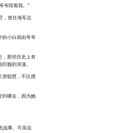
爷爷陪着我。”
官，曾任海军总
岁的小白就由爷爷
史，那些历史上有
炮巨舰的浪漫。
天资聪慧，不仅擅
差到哪去，因为她
无战事。可虽说