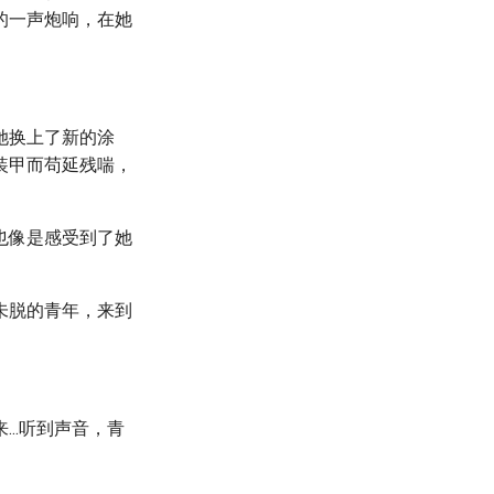
的一声炮响，在她
她换上了新的涂
装甲而苟延残喘，
也像是感受到了她
未脱的青年，来到
..听到声音，青