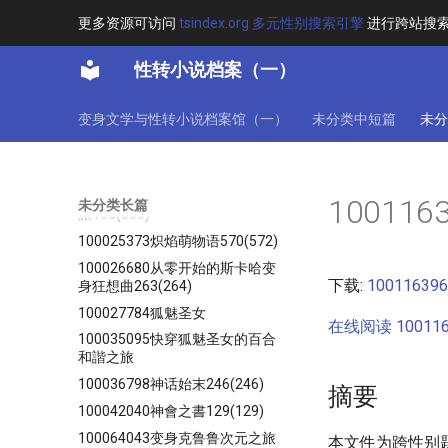
全书完
更多资源可访问
tsindex.org 多元性别搜索引擎
进行跨站搜
100003354旧日大小姐今天也温
文尔雅1134(1135)
性转小说档案（一）
100003815某穿越的妹专业户
121(816)
变身文学与性转小说档案馆（一）
未分类中短篇
未分
100018205穿越异世界的北方酱
100020443听了我的BGM你就是
我的人了
100024218雷电芽衣剧情崩坏之
10011
未分类长篇
旅156(333)
100025373炽焰萌物语570(572)
100026680从零开始的斯卡哈变
下载:
1001163
身狂想曲263(264)
100027784狐魅圣女
在线阅读 100116
100035095快穿狐魅圣女的百合
和諧之旅
100036798神话始末246(246)
摘要
100042040神會之書129(129)
100064043变身克鲁鲁次元之旅
本文件为跨性别