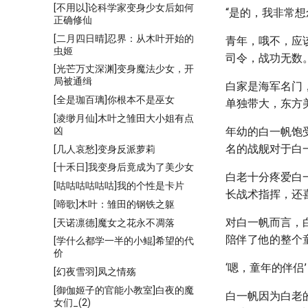
[不用以]论科学家变身少女后如何
“是的，我非常
正确修仙
[二月四日晴]忍界：从木叶开始的
青年，哦不，应
虫姬
司令，战功无数
[光芒万丈深渊]变身魔法少女，开
局被通缉
白家是海军名门
[全是珈百璃]你根本不是巫女
单独带大，东方
[凌缈月仙]木叶之雏田大小姐有点
凶
年幼的白一帆饱
名的战舰对于白
[几人哀愁]变身反派萝莉
[十禾日]我变身后竟成为了美少女
白老十分疼爱白
[咕咕咕咕咕咕]我的个性是卡片
长战术指挥，还
[啼歌]木叶：雏田的钢铁之躯
对白一帆而言，
[天诺凛德]魔女之花永不凋落
陪伴了他的整个
[学什么都学一半的小鲲]希望的代
价
‘嗯，童年的伴侣’
[幻夜雪羽]凤之情殇
[御伽姬子的官能小教室]白夜的魔
白一帆因为白老
女们_(2)