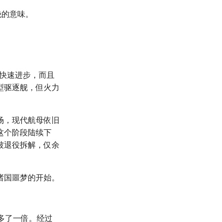
绝的意味。
力快速进步，而且
型驱逐舰，但火力
场，现代航母依旧
这个阶段陆续下
被退役拆解，仅余
诸国噩梦的开始。
多了一倍。经过