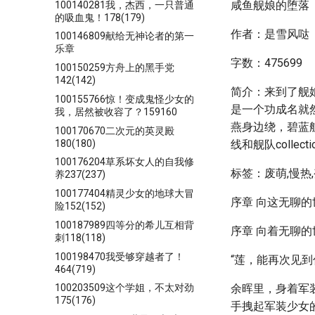
咸鱼舰娘的堕落
100140281我，杰西，一只普通
的吸血鬼！178(179)
作者：是雪风哒
100146809献给无神论者的第一
乐章
字数：475699
100150259方舟上的黑手党
142(142)
简介：来到了舰
100155766惊！变成鬼怪少女的
是一个功成名就
我，居然被收容了？159160
燕身边绕，碧蓝
100170670二次元的英灵殿
180(180)
线和舰队coll
100176204草系坏女人的自我修
标签：废萌,慢热
养237(237)
100177404精灵少女的地球大冒
序章 向这无聊
险152(152)
100187989四等分的希儿互相背
序章 向着无聊
刺118(118)
100198470我受够穿越者了！
“莲，能再次见到
464(719)
余晖里，身着军
100203509这个学姐，不太对劲
175(176)
手拽起军装少女的