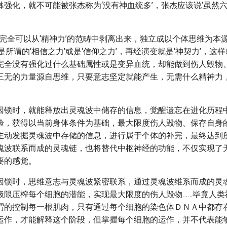
躰强化，就不可能被张杰称为‘没有神血统多’，张杰应该说‘虽然
’完全可以从‘精神力’的范畴中剥离出来，独立成以个体思维为本
是所谓的‘相信之力’或是‘信仰之力’，再经演变就是‘神契力’，这
完全没有强化过什么基础属性或是变异血统，却能做到伤人毁物
三无的力量源自思维，只要意志坚定就能产生，无需什么精神力
因锁时，就能释放出灵魂波中储存的信息，觉醒遗忘在进化历程
验，获得以当前身体条件为基础，最大限度伤人毁物、保存自身
主动发掘灵魂波中存储的信息，进行属于个体的补完，最终达到所
魂波联系而成的灵魂链，也将替代中枢神经的功能，不仅实现了
要的感觉。
因锁时，思维意志与灵魂波紧密联系，通过灵魂波维系而成的灵
极限压榨每个细胞的潜能，实现最大限度的伤人毁物……毕竟人类
谓的控制每一根肌肉，只有通过每个细胞的染色体ＤＮＡ中都存
运作，才能解释这个阶段，但掌握每个细胞的运作，并不代表能