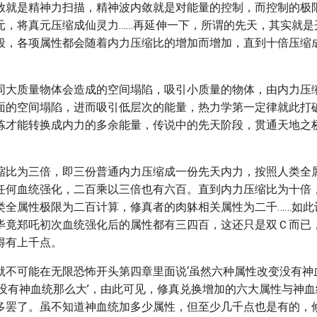
放就是精神力扫描，精神波内敛就是对能量的控制，而控制的极
元，将真元压缩成仙灵力……再延伸一下，所谓的先天，其实就是
段，各项属性都会随着内力压缩比的增加而增加，直到十倍压缩
。
同大质量物体会造成的空间塌陷，吸引小质量的物体，由内力压
面的空间塌陷，进而吸引低层次的能量，热力学第一定律就此打
炼才能转换成内力的多余能量，传说中的先天阶段，贯通天地之
。
缩比为三倍，即三份普通内力压缩成一份先天内力，按照人类全
任何血统强化，二百乘以三倍也有六百。直到内力压缩比为十倍
类全属性极限为二百计算，修真者的肉躰相关属性为二千……如此
毕竟郑吒初次血统强化后的属性都有三四百，这还只是双Ｃ而已
得有上千点。
就不可能在无限恐怖开头第四章里面说‘虽然六种属性改变没有神血
‘没有神血统那么大’，由此可见，修真兑换增加的六大属性与神
多罢了。虽不知道神血统加多少属性，但至少几千点也是有的，