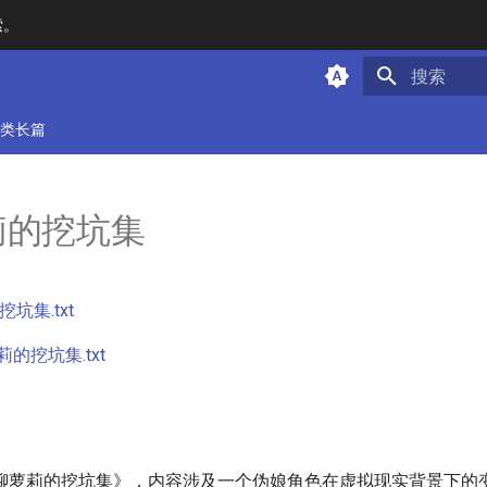
索。
键入以开始
类长篇
莉的挖坑集
坑集.txt
的挖坑集.txt
聊萝莉的挖坑集》，内容涉及一个伪娘角色在虚拟现实背景下的