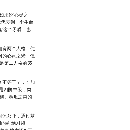
如果说‘心灵之
’就代表则一个生命
魂’这个矛盾，也
拥有两个人格，使
同的心灵之光，但
是第二人格的‘双
Ｘ不等于Ｙ，１加
是四阶中级，肉
血族、泰坦之类的
制体郑吒，通过基
内的‘绝对领