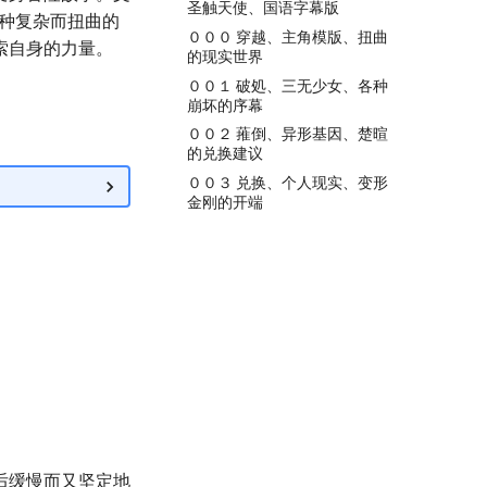
圣触天使、国语字幕版
一种复杂而扭曲的
０００ 穿越、主角模版、扭曲
索自身的力量。
的现实世界
００１ 破処、三无少女、各种
崩坏的序幕
００２ 蓷倒、异形基因、楚暄
的兑换建议
００３ 兑换、个人现实、变形
金刚的开端
后缓慢而又坚定地