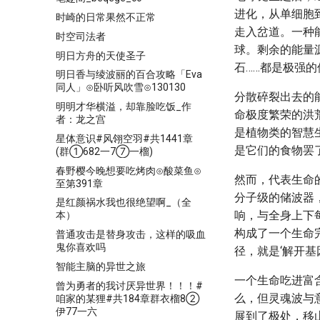
进化，从单细胞
时崎的日常果然不正常
走入岔道。一种
时空司法者
球。剩余的能量
明日方舟的天使圣子
石……都是极强
明日香与绫波丽的百合攻略「Eva
同人」⊙卧听风吹雪⊙130130
分散碎裂出去的
明明才华横溢，却靠脸吃饭_作
命极度繁荣的洪
者：龙之宫
是植物类的智慧
星体意识#风翎空羽#共1441章
是它们的食物罢
(群①682一7⑦一榴)
春野樱今晚想要吃烤肉⊙酸菜鱼⊙
然而，代表生命
至第391章
分子级的储波器
是红颜祸水我也很绝望啊_（全
响，与全身上下
本）
构成了一个生命
普通攻击是替身攻击，这样的吸血
鬼你喜欢吗
径，就是‘解开基
智能主脑的异世之旅
一个生命吃进富
曾为勇者的我讨厌异世界！！！#
么，但灵魂波与
咱家的某狸#共184章群衣榴8②
伊77一六
展到了极处，移