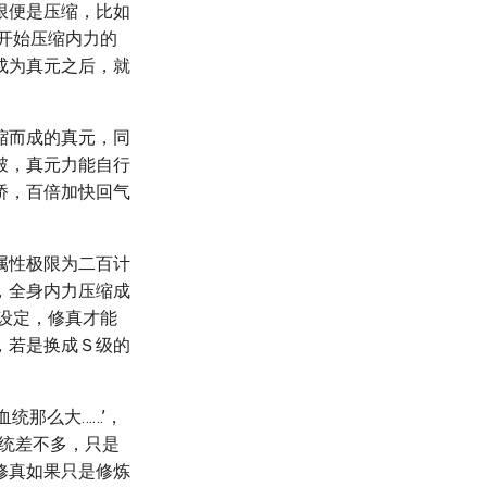
限便是压缩，比如
开始压缩内力的
成为真元之后，就
缩而成的真元，同
破，真元力能自行
桥，百倍加快回气
属性极限为二百计
，全身内力压缩成
设定，修真才能
，若是换成Ｓ级的
统那么大……’，
血统差不多，只是
修真如果只是修炼