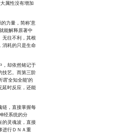
六大属性没有增加
源的力量，简称‘意
样就能解释原著中
、无往不利，其根
，消耗的只是生命
中，却依然铭记于
的技艺。而第三阶
谓‘全知全能’的
无延时反应，还能
魂链，直接掌握每
神经系统的分
在的灵魂波，直接
够进行ＤＮＡ重