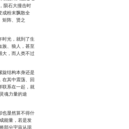
，陨石大撞击时
变成粉末飘散全
、矩阵、贤之
年时光，就到了生
血族、狼人，甚至
强大，而人类不过
螺旋结构本身还是
，在其中震荡、回
样联系在一起，就
握灵魂力量的途
却也显然算不得什
化成能量，若是发
，将部分宇宙从现