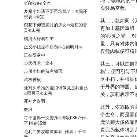
域’，领域内的
⊙Yakya⊙全本
会轻易空蓝。
梦魔小姐请不要再坑我了！⊙我还
想要⊙未完
其二，就如同《
樱花下仰望胧月的少女⊙最初的音
再加上基因重组
灵⊙未完
的‘心灵之光’
橘势大好啊郡主
量，只有对体内
正义小姐提不起劲⊙心如明月⊙
仅凭肉躰便可粉
正在变身中
步天有术（全本）
其三，可以由前
格’，便可引导
步川小姐的贫穷物语
享不朽，并根据
武极神横
于外界的神国。
死对头单推的虚拟偶像竟是我自己
⊙雨豆子⊙未完
关，萝莉表示不
死神之白羽
此外，依靠四阶
殷狼
个生命，而是源
每个世界一次变身⊙御坂0862号⊙
魔法师大多依靠
至14卷65章
真元为载体将之
毛利兰要攻略灰原哀_作者：千年
受