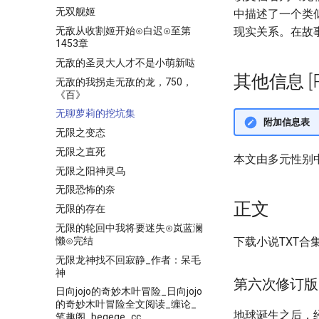
无双舰姬
中描述了一个类
无敌从收割姬开始⊙白迟⊙至第
现实关系。在故
1453章
无敌的圣灵大人才不是小萌新哒
其他信息 [Pro
无敌的我拐走无敌的龙，750，
《百》
无聊萝莉的挖坑集
附加信息表
无限之变态
无限之直死
本文由多元性别
无限之阳神灵乌
无限恐怖的奈
正文
无限的存在
无限的轮回中我将要迷失⊙岚蓝澜
懒⊙完结
下载小说TXT合
无限龙神找不回寂静_作者：呆毛
神
第六次修订版
日向jojo的奇妙木叶冒险_日向jojo
的奇妙木叶冒险全文阅读_缠论_
地球诞生之后，
笔趣阁_beqege_cc