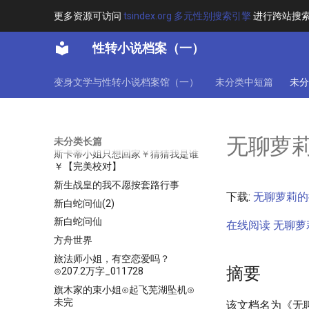
更多资源可访问
tsindex.org 多元性别搜索引擎
进行跨站搜
斗破苍穹之配角（完整版）(1)
斗罗世界中的冰结小姐
性转小说档案（一）
斗罗之小舞重生_作者：心随雁飞
灭
变身文学与性转小说档案馆（一）
未分类中短篇
未分
斗罗大陆之麒麟[更新时间_2021-
5-26]
斗罗：震惊，我成了比比东全本
斯卡蒂___只想回家_全本
无聊萝
未分类长篇
斯卡蒂小姐只想回家￥猜猜我是谁
￥【完美校对】
新生战皇的我不愿按套路行事
下载:
无聊萝莉的挖
新白蛇问仙(2)
新白蛇问仙
在线阅读 无聊萝莉
方舟世界
旅法师小姐，有空恋爱吗？
摘要
⊙207.2万字_011728
旗木家的束小姐⊙起飞芜湖坠机⊙
未完
该文档名为《无