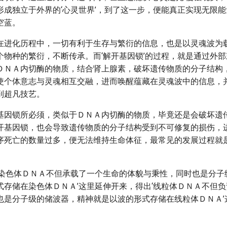
形成独立于外界的‘心灵世界’，到了这一步，便能真正实现无限
空蓝。
在进化历程中，一切有利于生存与繁衍的信息，也是以灵魂波为
个物种的繁衍，不断传承。而‘解开基因锁’的过程，就是通过外
ＤＮＡ内切酶的物质，结合肾上腺素，破坏遗传物质的分子结构
使个体意志与灵魂相互交融，进而唤醒蕴藏在灵魂波中的信息，
到超凡技艺。
基因锁所必须，类似于ＤＮＡ内切酶的物质，毕竟还是会破坏遗
开基因锁，也会导致遗传物质的分子结构受到不可修复的损伤，
序死亡的数量过多，便无法维持生命体征，最常见的发展过程就
‘染色体ＤＮＡ不但承载了一个生命的体貌与秉性，同时也是分子
式存储在染色体ＤＮＡ’这里延伸开来，得出‘线粒体ＤＮＡ不但
也是分子级的储波器，精神就是以波的形式存储在线粒体ＤＮＡ’
。