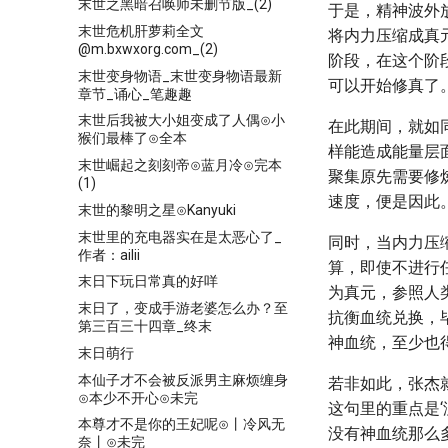
末世之黑暗召唤师未删节版_(2)
于是，精神波外
末世危机肝萝莉全文
将内力压缩成真
@m.bxwxorg.com_(2)
阶段，在这个阶
末世变身物语_末世变身物语最新
可以开始修真了
章节_诵心_笔趣趣
末世后我被大小姐变成了人偶⊙小
在此期间，就如
猴们最棒了⊙全本
样能造成能量层
末世崛起之刻刻帝⊙蓝月冷⊙完本
聚集原先需要修
(1)
速度，便是因此
末世的黎明之星⊙Kanyuki
末世里的充电器实在是太恶心了_
同时，当内力压
作者：ailii
算，即使不进行
末日下玩日常真的好咩
为真元，参照人
末日了，变成手游老婆怎么办？至
抗衡血统兑换，
第三百三十四章_终末
神血统，至少也
末日萌行
本仙子才不会被反派男主麻烦缠身
若非如此，张杰
⊙本少不开心⊙未完
这句里的重点是
本尊才不是你的王妃呢⊙丨冷风无
没有神血统那么
奈丨⊙未完