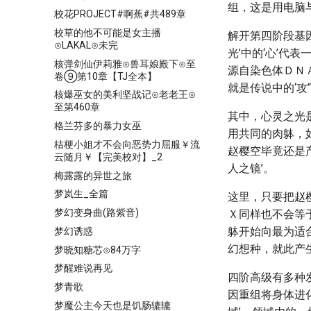
组，这是用电脑
校花PROJECT#啊蕉#共489章
校草的他不可能是女主播
解开第四阶段基
⊙LAKAL⊙未完
光’中的‘心’代
核弹剑仙伊莉雅⊙兽耳娘殿下⊙至
源自染色体ＤＮＡ
卷⑨第10章【TJ全本】
就是传说中的‘攻’
核爆巫女的美利坚战记⊙老老王⊙
至第460章
其中，心灵之光
格兰芬多的暴力女巫
用共同的肉躰，
桔梗小姐才不会向恶势力屈服￥流
赵樱空毕竟还是
云随月￥【完美校对】_2
人之镜’。
梅露露的异世之旅
梦岚生_全篇
这里，只要把赵
梦幻变身曲(路紫音)
Ｘ同样也不会等
躰开始向最为适
梦幻诱惑
幻想种，就此产
梦晓知糖芯⊙84万字
梦醒难说再见
四阶高级有多种
梦青歌
因重组将身体进化
梦魔公主今天也是饥肠辘辘