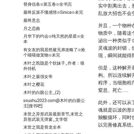
替身信条⊙第五卷⊙全书完
实中割离出去，
最终反派不懂感情⊙Sinica⊙未完
乱放大招也不会
最终意志
并且，一个物种
月之恋曲
物质中，随着这
月华下的约会⊙纯天然的星星⊙全
泌出一种类似于
本
灵魂波的封锁，
有女友的我居然被兄弟攻略了⊙捡
个喵喵做宠物⊙未完
现，瞬间就能得
木叶之凯隐是个软妹子_作者：墙
但是，这种解开
外待机
构。所以连续解
木叶之最强女帝
程序，当细胞程
木叶之樱花
窒息、死亡……
木叶的白眼公主_(2)
soushu2023.com@木叶的白眼公
此外，还可以从
主[搜书吧]
魂就是以波的形
末世之异形武装最新章节,末世之
羧酸循环，同时
异形武装无弹窗_文学馆
以完善修真系统
末世之我是骨龙全本