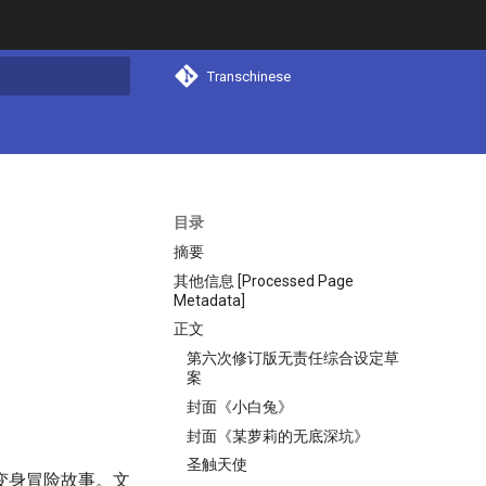
Transchinese
搜索
目录
摘要
其他信息 [Processed Page
Metadata]
正文
第六次修订版无责任综合设定草
案
封面《小白兔》
封面《某萝莉的无底深坑》
圣触天使
变身冒险故事。文