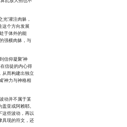
就算乱放大招也不
之光’灌注肉躰，
往这个方向发展
化处于体外的能
击的强横肉躰，与
到信仰凝聚‘神
生在信徒的内心得
，从而构建出独立
城’神力与神格相
种波动并不属于某
为盖亚或阿赖耶。
下这些波动，再以
律具现的符文，还