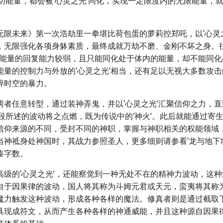
一切能量，都会被‘心灵之光’同化，实现一定限度内的无限能量，
无限未来》第一次浩劫里一拳堪比荷包蛋的萝莉控郑吒，以‘心灵
，无限强化各项身躰素质，最终成就万劫不磨、金刚不坏之身。
，对能量的回复能力较弱，且只能同化处于体内的能量，却不能同
能量的控制力与外放的‘心灵之光’相当，还有足以无视大多数攻
碎时空的暴力。
两者任意转型，通过装神弄鬼，并以‘心灵之光’汇聚信仰之力，直
下段所述的波动将之点燃，既为传说中的‘神火’。此后就能通过寄
信仰来源的不同，受封不同的神职，掌握与神职相关的权能领域
当神祗身处神国时，其战力参照圣人，更多细则请参看‘龙与地下
凑字数。
高级的‘心灵之光’，还能察觉到一种无处不在的精神力波动，这
自于因果律的波动，国人将其称为斗姆元君或天元，蛮夷将其称
魔力触发这种波动，形成各种各样的魔法。修真者则是通过截取
具现成符文，从而产生各种各样的神通威能，并且这种源自因果