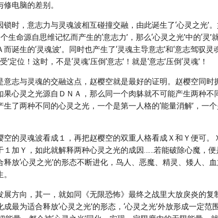
与修电脑的差别。
因锁时，意志力与灵魂波相互碰撞交融，由此诞生了‘心灵之光’。
表一个生命源自思维记忆而产生的‘意志力’，那么‘心灵之光’中的‘灵
而诞生的‘灵魂波’。同时也产生了‘灵魂主导意志’和‘意志驾驭灵
‘受’定位！这时，不是‘灵魂’压倒‘意志’！就是‘意志’压倒‘灵魂’！
是意志与灵魂的交融这点，赵樱空就是最好的证明。赵樱空同时
如果心灵之光源自ＤＮＡ，那么同一个肉躰就不可能产生两种不
产生了两种不同的心灵之光，一个是第一人格的‘能量消解’，一个
樱空的灵魂波看成１，再把赵樱空的双重人格看成Ｘ和Ｙ便可。
于１加Ｙ，如此就解释两种心灵之光的成因……若能破除心魔，便
合释放‘心灵之光’的形态不断进化，鸟人、恶魔、精灵、矮人、
生。
发展方向，其一，就如同《无限恐怖》最终之战里大放戾炎的复
成最为适合释放‘心灵之光’的形态，‘心灵之光’外放形成一定范围