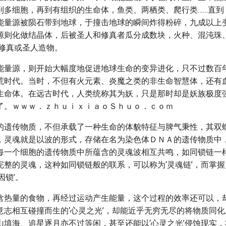
到多细胞，再到有组织的生命体，鱼类、两栖类、爬行类……直到
能量源被陨石带到地球，于撞击地球的瞬间炸得粉碎，九成以上
源则化做结晶体，后被圣人和修真者瓜分成数块，火种、混沌珠
的修真或圣人造物。
能量源，则开始大幅度地促进地球生命的变异进化，只不过数百
荒时代。当时，不但有火元素、炎魔之类的非生命智慧体，还有
生命体。在远古时代，人类统称其为妖，只是那时却是妖族极度
了。ｗｗｗ．ｚｈｕｉｘｉａｏＳｈｕｏ．ｃｏｍ
的遗传物质，不但承载了一种生命的体貌特征与脾气秉性，其双
，灵魂就是以波的形式，存储在名为染色体ＤＮＡ的遗传物质中
每一个细胞的遗传物质中所蕴含的灵魂波相互共鸣，如同锁链一
完整的灵魂，这种如同锁链般的联系，可以称为‘灵魂链’，而掌
因锁’。
含热量的食物，再经过运动产生能量，这个过程的效率还可以，
意志相互碰撞而生的‘心灵之光’，却能近乎无穷无尽的将物质同
山填海、追星逐月亦不过等闲，甚至还能以‘心灵之光’侵蚀现实