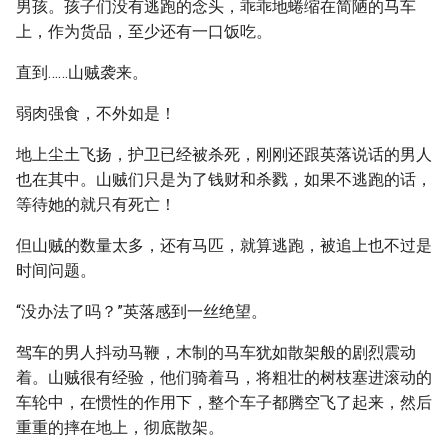
男孩。孩子们没有逃跑的念头，乖乖地蜷缩在简陋的马车
上，作为货品，至少还有一口饭吃。
直到……山贼袭来。
弱肉强食，不外如是！
地上尘土飞扬，护卫已经被杀死，刚刚还跟英落说话的男人
也在其中。山贼们只是为了钱财和杀戮，如果不逃跑的话，
等待她的就只有死亡！
但山贼的数量太多，还有马匹，就算逃跑，被追上也不过是
时间问题。
“没办法了吗？”英落感到一丝绝望。
驾车的男人抖动马鞭，木制的马车犹如散架般的剧烈震动
着。山贼很有经验，他们骑着马，将粗壮的树枝塞进滚动的
车轮中，在惯性的作用下，整个车子都腾空飞了起来，然后
重重的摔在地上，彻底散架。