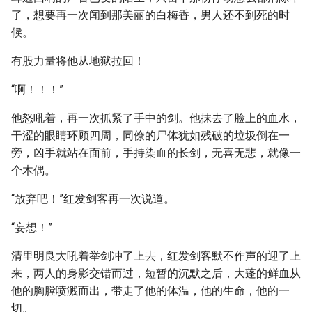
了，想要再一次闻到那美丽的白梅香，男人还不到死的时
候。
有股力量将他从地狱拉回！
“啊！！！”
他怒吼着，再一次抓紧了手中的剑。他抹去了脸上的血水，
干涩的眼睛环顾四周，同僚的尸体犹如残破的垃圾倒在一
旁，凶手就站在面前，手持染血的长剑，无喜无悲，就像一
个木偶。
“放弃吧！”红发剑客再一次说道。
“妄想！”
清里明良大吼着举剑冲了上去，红发剑客默不作声的迎了上
来，两人的身影交错而过，短暂的沉默之后，大蓬的鲜血从
他的胸膛喷溅而出，带走了他的体温，他的生命，他的一
切。