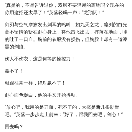
“真是的，不是告诉过你，双脚不要轻易的离地吗？现在的
你用这招还太早了！”英落轻喝一声：“龙翔闪！”
剑刃与空气摩擦发出刺耳的鸣叫，如九天之龙，凛冽的白光
毫不留情的斩在剑心身上，将他击飞出去，摔落在地面，哇
的吐了一口血。胸前的衣服没有损伤，但胸膛上却有一道漆
黑的剑痕。
伤人不伤衣，这是何等的操控力！
赢不了！
就跟往常一样，绝对赢不了！
剑心面色惨白，他的手又开始抖动。
“放心吧，我用的是刀面，死不了的，大概是断几根肋骨
吧。”英落一步步走上前来：“好了，跟我回去吧，剑心！”
回去吗？