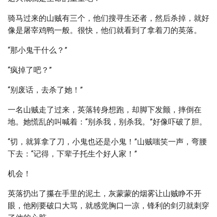
骑马过来的山贼有三个，他们搜寻生还者，然后杀掉，就好
像是屠宰鸡鸭一般。很快，他们就看到了拿着刀的英落。
“那小鬼干什么？”
“疯掉了吧？”
“别废话，去杀了她！”
一名山贼走了过来，英落转身想跑，却脚下发颤，摔倒在
地。她慌乱的叫喊着：“别杀我，别杀我。”好像吓破了胆。
“切，就算拿了刀，小鬼也还是小鬼！”山贼嗤笑一声，弯腰
下去：“记得，下辈子托生个好人家！”
机会！
英落扔出了攥在手里的泥土，灰蒙蒙的烟雾让山贼睁不开
眼，他刚要破口大骂，就感觉胸口一凉，锋利的剑刃就刺穿