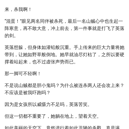
来，杀我啊！
“混蛋！”眼见两名同伴被杀死，最后一名山贼心中也生起一
阵寒意，再不敢大意，冲上前去，第一件事就是打飞了英落
的剑。
英落想躲，但身体如灌铅般沉重。手上传来的巨大力量将她
带到，让她如野草般倒地。她早就油尽灯枯了，之所以要硬
撑着站起来，也不过虚张声势而已。
那一脚可不轻啊！
不是说山贼都是胆小鬼吗？为什么被连杀两人还会攻上来？
不应该是被我吓跑吗？
因为是女孩所以威慑力不足吗，英落苦笑。
但这一切都不重要了，她躺在地上，望着天空。
如此美丽的天空下，竟然进行着如此丑陋的杀戮，真是讽