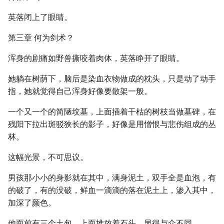
英落闭上了眼睛。
第三章 何为剑术？
浑身的剧痛如野兽撕咬着肉体，英落睁开了眼睛。
她躺在树荫下，脑后是染血衣物做成的枕头，只是动了动手
指，她就觉得自己浑身好像要散架一般。
一个又一个的简陋坟墓，上面插着干枯的树枝当做墓碑，在
残阳下拉出斑驳狭长的影子，好像是用憎恨与悲伤组成的丛
林。
这幅光景，不可思议。
男孩那小小的身影就在其中，满身泥土，双手全是血泡，有
的破了，有的没破，鲜血一滴滴的落在泥土上，渗入其中，
加深了颜色。
他面前有三个土包，上面堆放着石头，显得与众不同。