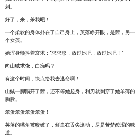
刺。
好了，来，杀我吧！
一个柔软的身体扑在了自己身上，英落睁开眼，是茜，另一
个女孩。
她浑身颤抖着哀求：“求求您，放过她吧，放过她吧！”
向山贼求饶，白痴吗？
有这个时间，快点给我去逃命啊！
山贼一脚踢开了茜，还不等她起身，利刃就刺穿了她单薄的
胸膛。
笨蛋笨蛋笨蛋笨蛋！
英落的嘴角被咬破了，鲜血在舌尖滚动，尽是苦楚酸涩的味
道。