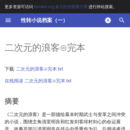
更多资源可访问
tsindex.org 多元性别搜索引擎
进行跨站搜索。
键
性转小说档案（一）
入
摘要
以
二次元的浪客⊙完本
开
其他信息 [Processed Page
Metadata]
始
下载:
二次元的浪客⊙完本.txt
搜
正文
在线阅读 二次元的浪客⊙完本.txt
索
摘要
《二次元的浪客》是一部描绘幕末时期武士与变革之间冲突
的小说，围绕主角清里明良和红发剑客绯村剑心的命运展
开。故事开篇以清里明良在战斗中受重伤为引，引领读者进