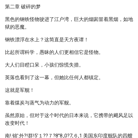
第二章 破碎的梦
黑色的钢铁怪物驶进了江户湾，巨大的烟囱冒着黑烟，如地
狱的恶魔。
钢铁漂浮在水上？这简直是天方夜谭！
比起所谓科学，愚昧的人们更相信它是怪物。
大人们目瞪口呆，小孩们惊慌失措。
英落也看到了这一幕，但她比任何人都镇定。
这就是军舰！
靠着煤炭与蒸气为动力的军舰。
虽然原始，但对于这个时代的日本来说，它携带的飓风足以
改变时代！
南!.锦':外?!群!5'１??７?8"8.,0?7;６,1 美国东印度舰队的四艘