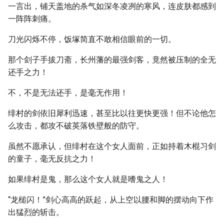
一言出，铺天盖地的杀气如深冬凌冽的寒风，连皮肤都感到
一阵阵刺痛。
刀光闪烁不停，饭塚简直不敢相信眼前的一切。
那个刽子手拔刀斋，长州藩的最强剑客，竟然被压制的全无
还手之力！
不，不是无法还手，是毫无作用！
绯村的剑依旧犀利迅速，甚至比以往更快更强！但不论他怎
么攻击，都攻不破英落铁壁般的防守。
虽然不愿承认，但绯村在这个女人面前，正如持着木棍习剑
的童子，毫无反抗之力！
如果绯村是鬼，那么这个女人就是嗜鬼之人！
“龙槌闪！”剑心高高的跃起，从上空以腰和脚的摆动向下作
出猛烈的斩击。