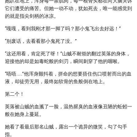
她趴在地上，浑身每一条肌肉，每一根骨头都在向大脑哭诉
它们遭受的痛苦。但她一动不动，犹如死去，唯一能感觉到
的就是指尖剑柄的冰凉。
“嘎嘎，看到我刚才那一脚了吗？那小鬼飞出去好远！”
“别废话，去看看那小鬼死了没。”
“这还用看，肯定死了呀！”山贼不耐烦的翻过英落的身体，
迎接他的却是如毒蛇般的剑刃，瞬间刺穿了他的咽喉。
“唔唔……”他浑身颤抖着，拼命的想要捂住伤口喷射而出的血
液，却徒劳无用，最终如软骨的鱼般倒在地上。
第二个！
英落被山贼的血溅了一脸，温热腥臭的血液像丑陋的蚯蚓一
般在她身上蔓延。
她看了看最后那名山贼，露出一个诡异的微笑，勾了勾手
指。