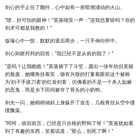
剑心的手止住了颤抖，心中如有一座暗潮涌动的火山。
“啧，好可怕的眼神！”英落嗤笑一声：“连我也要斩吗？你的
剑术可都是我教的！”
饭塚心中一惊，默默的退后两步，一只手伸向怀中。
剑心则硬邦邦的回答：“我已经不是从前的我了！”
“是吗？让我瞧瞧！”英落摘下了斗笠，露出一张年幼但美丽
的脸庞，她嘴角挂着笑，饶有兴致的打量着眼前这个被称
为‘刽子手拔刀斋’的红发剑客，仿佛看的不是一个杀人如麻
的恶鬼，而是乡下田间被夺了骨头的小奶狗。
剑光一闪，她稍稍倾斜上身躲开了攻击，几根青丝从空中缓
缓飘落。
“呵呵，收回前言，已经是只合格的野狗了呀！”英落犹如看
到了有趣的东西，笑着说道：“那么，别死了啊！”