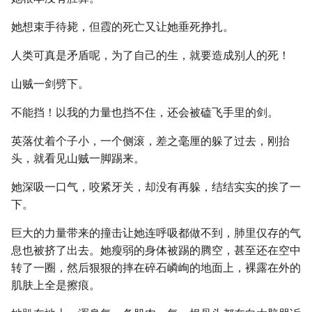
她想束手待毙，但霞的死亡又让她垂死挣扎。
人类可真是矛盾呢，为了自己的生，就要造成别人的死！
山贼一剑劈下。
不能挡！以我的力量也挡不住，还会被磕飞手里的剑。
英落仗着个子小，一个侧滚，差之毫厘的躲了过去，刚抬
头，就看见山贼一脚踢来。
她深吸一口气，咬紧牙关，却没有再躲，结结实实的挨了一
下。
巨大的力量带来的撞击让她连呼吸都做不到，肺里仅存的气
息也被挤了出去。她瘦弱的身体被踢的腾空，甚至还在空中
转了一圈，然后狠狠的摔在碎石嶙峋的地面上，裸露在外的
肌肤上全是擦痕。