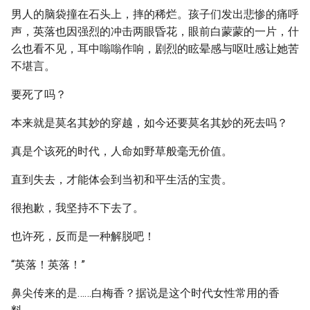
男人的脑袋撞在石头上，摔的稀烂。孩子们发出悲惨的痛呼
声，英落也因强烈的冲击两眼昏花，眼前白蒙蒙的一片，什
么也看不见，耳中嗡嗡作响，剧烈的眩晕感与呕吐感让她苦
不堪言。
要死了吗？
本来就是莫名其妙的穿越，如今还要莫名其妙的死去吗？
真是个该死的时代，人命如野草般毫无价值。
直到失去，才能体会到当初和平生活的宝贵。
很抱歉，我坚持不下去了。
也许死，反而是一种解脱吧！
“英落！英落！”
鼻尖传来的是……白梅香？据说是这个时代女性常用的香