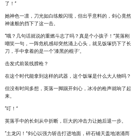
了！”
她神色一凛，刀光如白练般闪现，但出乎意料的，剑心竟然
神速般的挡下了这一击。
“哦？几句话就说的重燃斗志了吗？真是个小孩子！”英落刚
嘲笑一句，一阵危机感却突然涌上心头，就见饭塚扔下了长
刀，手中拿着的是一个‘漆黑的棍子’。
击发式前装线膛枪？
在这个时代能拿到这样的武器，这个饭塚是什么大人物吗？
但没有时间多想，英落一脚踢开剑心，冰冷的枪声就响了起
来。
“叮！”
英落手中的长剑从中折断，巨大的冲击力让她后退一步。
“土龙闪！”剑心以强力斩击打进地面，碎石铺天盖地汹涌而