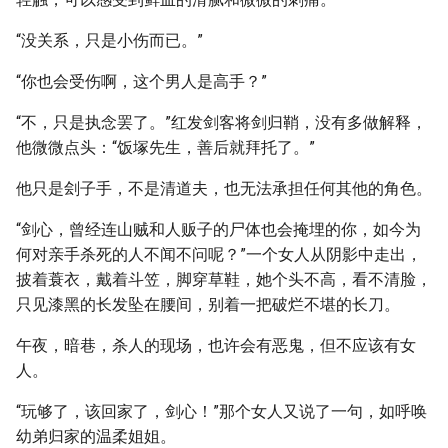
“没关系，只是小伤而已。”
“你也会受伤啊，这个男人是高手？”
“不，只是执念罢了。”红发剑客将剑归鞘，没有多做解释，
他微微点头：“饭塚先生，善后就拜托了。”
他只是刽子手，不是清道夫，也无法承担任何其他的角色。
“剑心，曾经连山贼和人贩子的尸体也会掩埋的你，如今为
何对亲手杀死的人不闻不问呢？”一个女人从阴影中走出，
披着蓑衣，戴着斗笠，脚穿草鞋，她个头不高，看不清脸，
只见漆黑的长发坠在腰间，别着一把破烂不堪的长刀。
午夜，暗巷，杀人的现场，也许会有恶鬼，但不应该有女
人。
“玩够了，该回家了，剑心！”那个女人又说了一句，如呼唤
幼弟归家的温柔姐姐。