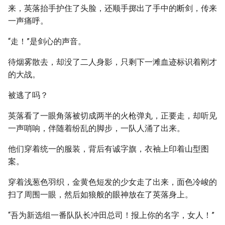
来，英落抬手护住了头脸，还顺手掷出了手中的断剑，传来
一声痛呼。
“走！”是剑心的声音。
待烟雾散去，却没了二人身影，只剩下一滩血迹标识着刚才
的大战。
被逃了吗？
英落看了一眼角落被切成两半的火枪弹丸，正要走，却听见
一声哨响，伴随着纷乱的脚步，一队人涌了出来。
他们穿着统一的服装，背后有诚字旗，衣袖上印着山型图
案。
穿着浅葱色羽织，金黄色短发的少女走了出来，面色冷峻的
扫了周围一眼，然后如狼般的眼神放在了英落身上。
“吾为新选组一番队队长冲田总司！报上你的名字，女人！”