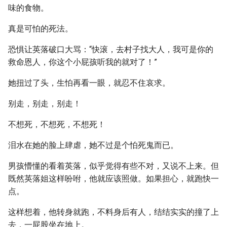
味的食物。
真是可怕的死法。
恐惧让英落破口大骂：“快滚，去村子找大人，我可是你的
救命恩人，你这个小屁孩听我的就对了！”
她扭过了头，生怕再看一眼，就忍不住哀求。
别走，别走，别走！
不想死，不想死，不想死！
泪水在她的脸上肆虐，她不过是个怕死鬼而已。
男孩懵懂的看着英落，似乎觉得有些不对，又说不上来。但
既然英落姐这样吩咐，他就应该照做。如果担心，就跑快一
点。
这样想着，他转身就跑，不料身后有人，结结实实的撞了上
去，一屁股坐在地上。