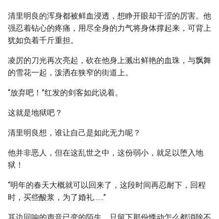
清里明良的浑身都被鲜血浸透，想睁开眼却干涩的厉害。他
强忍着钻心的疼痛，用尽全身的力气将身体撑起来，可背上
犹如负着千斤重担。
凌厉的刀光再次亮起，砍在他身上溅出鲜艳的血珠，与飘舞
的雪花一起，泼洒在狭窄的街道上。
“放弃吧！”红发的剑客如此说着。
这就是地狱吧？
清里明良想，谁让自己是如此无力呢？
他并非恶人，但在这乱世之中，这份弱小，就足以堕入地
狱！
“明年的春天大概就可以回来了，这段时间再忍耐下，回程
时，买些酸浆，为了婚礼……”
耳边回响的声音已变的陌生，只留下那份悸动怎么都消除不