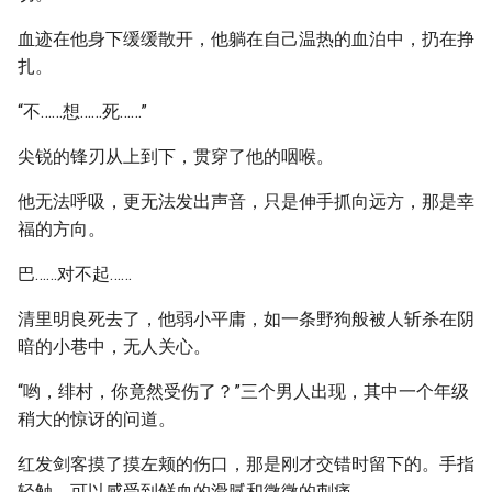
血迹在他身下缓缓散开，他躺在自己温热的血泊中，扔在挣
扎。
“不……想……死……”
尖锐的锋刃从上到下，贯穿了他的咽喉。
他无法呼吸，更无法发出声音，只是伸手抓向远方，那是幸
福的方向。
巴……对不起……
清里明良死去了，他弱小平庸，如一条野狗般被人斩杀在阴
暗的小巷中，无人关心。
“哟，绯村，你竟然受伤了？”三个男人出现，其中一个年级
稍大的惊讶的问道。
红发剑客摸了摸左颊的伤口，那是刚才交错时留下的。手指
轻触，可以感受到鲜血的滑腻和微微的刺痛。