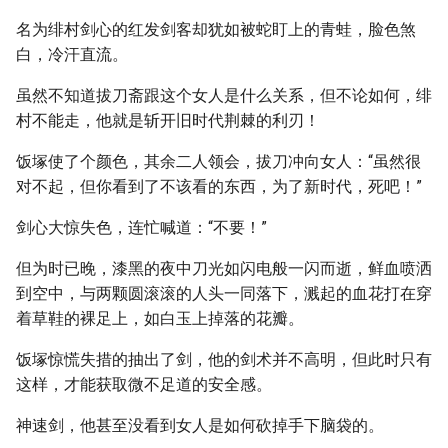
名为绯村剑心的红发剑客却犹如被蛇盯上的青蛙，脸色煞
白，冷汗直流。
虽然不知道拔刀斋跟这个女人是什么关系，但不论如何，绯
村不能走，他就是斩开旧时代荆棘的利刃！
饭塚使了个颜色，其余二人领会，拔刀冲向女人：“虽然很
对不起，但你看到了不该看的东西，为了新时代，死吧！”
剑心大惊失色，连忙喊道：“不要！”
但为时已晚，漆黑的夜中刀光如闪电般一闪而逝，鲜血喷洒
到空中，与两颗圆滚滚的人头一同落下，溅起的血花打在穿
着草鞋的裸足上，如白玉上掉落的花瓣。
饭塚惊慌失措的抽出了剑，他的剑术并不高明，但此时只有
这样，才能获取微不足道的安全感。
神速剑，他甚至没看到女人是如何砍掉手下脑袋的。