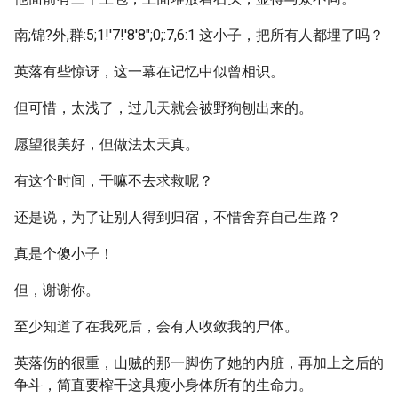
南;锦?外,群:5;1!'7!'8'8";0;:7,6:1 这小子，把所有人都埋了吗？
英落有些惊讶，这一幕在记忆中似曾相识。
但可惜，太浅了，过几天就会被野狗刨出来的。
愿望很美好，但做法太天真。
有这个时间，干嘛不去求救呢？
还是说，为了让别人得到归宿，不惜舍弃自己生路？
真是个傻小子！
但，谢谢你。
至少知道了在我死后，会有人收敛我的尸体。
英落伤的很重，山贼的那一脚伤了她的内脏，再加上之后的
争斗，简直要榨干这具瘦小身体所有的生命力。