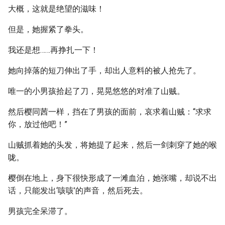
大概，这就是绝望的滋味！
但是，她握紧了拳头。
我还是想……再挣扎一下！
她向掉落的短刀伸出了手，却出人意料的被人抢先了。
唯一的小男孩拾起了刀，晃晃悠悠的对准了山贼。
然后樱同茜一样，挡在了男孩的面前，哀求着山贼：“求求
你，放过他吧！”
山贼抓着她的头发，将她提了起来，然后一剑刺穿了她的喉
咙。
樱倒在地上，身下很快形成了一滩血泊，她张嘴，却说不出
话，只能发出‘咳咳’的声音，然后死去。
男孩完全呆滞了。