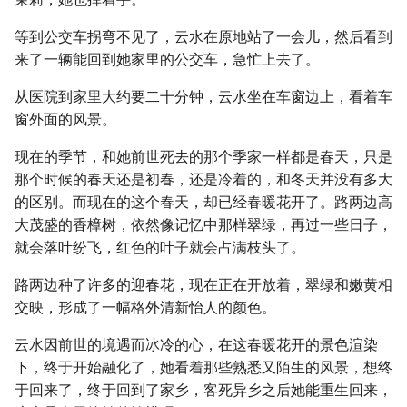
等到公交车拐弯不见了，云水在原地站了一会儿，然后看到
来了一辆能回到她家里的公交车，急忙上去了。
从医院到家里大约要二十分钟，云水坐在车窗边上，看着车
窗外面的风景。
现在的季节，和她前世死去的那个季家一样都是春天，只是
那个时候的春天还是初春，还是冷着的，和冬天并没有多大
的区别。而现在的这个春天，却已经春暖花开了。路两边高
大茂盛的香樟树，依然像记忆中那样翠绿，再过一些日子，
就会落叶纷飞，红色的叶子就会占满枝头了。
路两边种了许多的迎春花，现在正在开放着，翠绿和嫩黄相
交映，形成了一幅格外清新怡人的颜色。
云水因前世的境遇而冰冷的心，在这春暖花开的景色渲染
下，终于开始融化了，她看着那些熟悉又陌生的风景，想终
于回来了，终于回到了家乡，客死异乡之后她能重生回来，