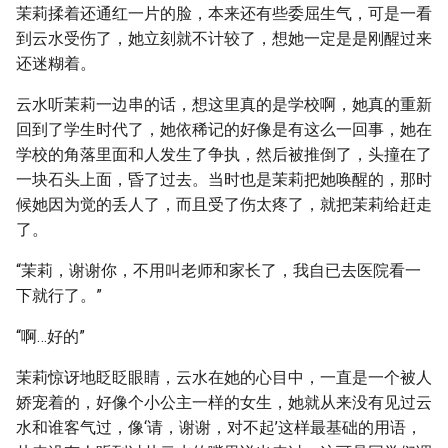
茉莉揉着还通红一片的脸，本来还有些委屈生气，可是一看
到云水受伤了，她立刻就不计较了，想她一定是是刚醒过来
还迷糊着。
云水听茉莉一边串的话，想这里真的是学校啊，她真的重新
回到了学生时代了，她依稀记的好像是有这么一回事，她在
学校的角落里面和人发生了争执，然后被推倒了，头撞在了
一块石头上面，昏了过去。当时也是茉莉把她唤醒的，那时
候她因为觉的丢人了，而且受了伤太疼了，就把茉莉给赶走
了。
“茉莉，谢谢你，不用叫老师和家长了，我自已去医院看一
下就行了。”
“啊…好的”
茉莉惊讶地眨眨眼睛，云水在她的心目中，一直是一个被人
娇宠着的，好像个小公主一样的女生，她就从来没有见过云
水和谁客气过，像‘请，谢谢，对不起’这样最基础的用语，