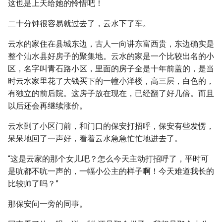
这也是上天给她的怜惜吧！
二十分钟很容易就过去了，云水下了车。
云水的家住在县城东边，古人一向讲东富西贵，东边确实是
整个汕水县好房子的聚集地。云水的家是一个比较出名的小
区，名字叫青石路小区，里面的房子全是十年前盖的，是当
时云水家里花了大钱买下的一幢小洋楼，高三层，白色的，
有独立的前后院。这房子放在现在，已经翻了好几倍。而且
以后还会再继续涨价。
云水到了小区门前，和门口的保安打招呼，保安有些发愣，
呆呆地回了一声好，看着云水急急忙忙地进去了。
“这是云家的那个女儿吧？怎么今天主动打招呼了，平时可
是吭都不吭一声的，一幅小公主的样子啊！今天难道我长的
比较帅了吗？”
那保安问一旁的同事。