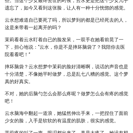
些。当这个少女最终去世的时候，云水更是把这个少女几乎
遗忘了，如今又看到这张脸，让人有一种十分恍惚的感觉。
云水想难道自已要死了吗，所以梦到的都是已经死去的人，
这是来带着一起离开的吗？
茉莉看着云水盯着自已的脸发呆，一双手在她看前晃了一
下，担心地说：“云水，你是不是摔坏脑袋了？我陪你去医
院看看吧！”
摔坏脑袋？云水想梦中茉莉的脸好清晰啊，说话的声音也是
十分清楚，不像她平时做梦，总是乱七八糟的感觉。这个梦
真的好真实。
不对，她的后脑勺怎么会那么疼呢？做梦怎么会有疼的感觉
吧！
云水脑海中翻起一道浪，她猛然伸出手来，一把捏住了面前
少女的脸，入手是软软的有温度的肌肤，很实的感觉。
茉莉疼的叫了一声，眼泪都出来了，真是太疼了，她没有想