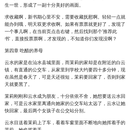
生一世，形成了一副十分美好的画面。
求收藏啊，新书期心里不安，需要收藏抚慰啊。轻轻一点就
能办到哦，明天双更求收啊。如果有票票就更好了，发现了
一个事儿啊，在当前页点击右键，然后找到那个‘推荐此
书’，直接投票票啊，才发现的，不知道你们发现没啊？
第四章 吃醋的养母
云水的家是在汕水县城里面，而茉莉的家却是在附近的白云
镇，有直通的公交车，从家里到学校大约要四十多分钟，现
在虽然是春天了，可是天还很短，茉莉要回家了，否则到家
天就要黑了。
茉莉刚刚和云水成为朋友，十分依依不舍，她想要送云水回
家，可是云水家里离通向她家的公交车站太远了，云水让她
快回家，最后两个女孩子在公交站分别。
云水目送着茉莉上了车，看着车窗里面不断地向她挥着手的
茉莉，她也挥着手。