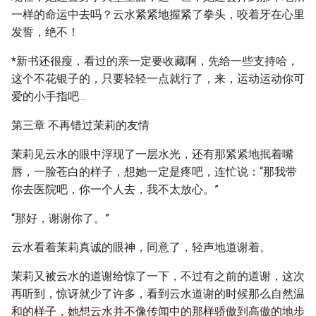
一样的命运中去吗？云水紧紧地握紧了拳头，咬着牙在心里
发誓，绝不！
*
新书还很瘦，看过的亲一定要收藏啊，先给一些支持哈，
这个不花银子的，只要轻轻一点就行了，来，运动运动你可
爱的小手指吧…
第三章 不再错过茉莉的友情
茉莉见云水的眼中浮现了一层水光，还有那紧紧地抿着嘴
唇，一脸苍白的样子，想她一定是疼吧，连忙说：“那我带
你去医院吧，你一个人去，我不太放心。”
“那好，谢谢你了。”
云水看着茉莉真诚的眼神，同意了，轻声地道谢着。
茉莉又被云水的道谢给惊了一下，不过有之前的道谢，这次
再听到，惊讶就少了许多，看到云水道谢的时候那么自然温
和的样子，她想云水并不像传闻中的那样骄傲到高傲的地步