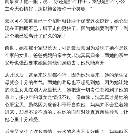
同事看了他一眼，说：“你还是那个样子，我想是那个小公
主今天心情好，所以施舍给你一个笑容。”
云水可不知道自已一个招呼就让两个保安这么惊讶，她心里
现在正翻腾不已，脚下走的更快了。因为她就要到家了，到
那个她已经离开了好久的家！
前世，她在那个家里长大，可是最后却因为发现了她不是这
个家的女儿，爸爸妈妈的亲生女儿沈真真归来，而她的亲生
父母也强烈要求她回到他们身边去，她只能离开。
从此以后，甚至来这里都不行，因为她只要来，她的亲生父
母就会十分的生气。而她的养母也不想见到她，因为她让她
的亲生女儿在别人家里长大，她把这一切责任都赖到了她的
身上，多少年的母女之情抵不过一份血缘，沈真真才是她的
心肝宝贝。虽然因为爸爸和哥哥喜欢她，妈妈并不会拦着她
进来，却是不冷不热的，在她的面前对沈真真亲热异常，让
她心里十分难受。
后来又发生了许多事情，云水的名声不太好听了，妈妈就不