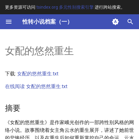
更多资源可访问
tsindex.org 多元性别搜索引擎
进行跨站搜索。
键
性转小说档案（一）
入
摘要
以
女配的悠然重生
开
其他信息 [Processed Page
Metadata]
始
下载:
女配的悠然重生.txt
搜
正文
在线阅读 女配的悠然重生.txt
索
摘要
《女配的悠然重生》是作家峨光创作的一部跨性别风格的网
络小说。故事围绕着女主角云水的重生展开，讲述了她前世
的悲惨经历，以及在重生后如何重新掌控自己的命运。云水