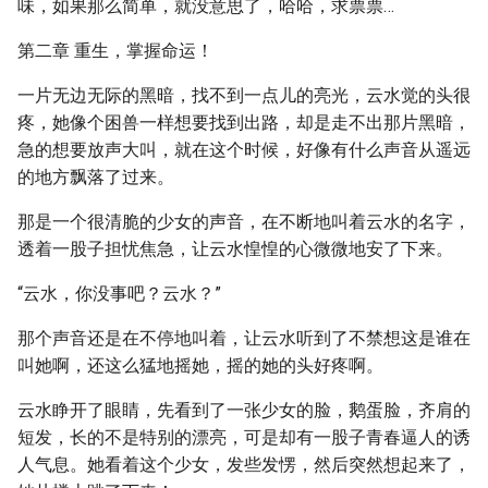
味，如果那么简单，就没意思了，哈哈，求票票…
第二章 重生，掌握命运！
一片无边无际的黑暗，找不到一点儿的亮光，云水觉的头很
疼，她像个困兽一样想要找到出路，却是走不出那片黑暗，
急的想要放声大叫，就在这个时候，好像有什么声音从遥远
的地方飘落了过来。
那是一个很清脆的少女的声音，在不断地叫着云水的名字，
透着一股子担忧焦急，让云水惶惶的心微微地安了下来。
“云水，你没事吧？云水？”
那个声音还是在不停地叫着，让云水听到了不禁想这是谁在
叫她啊，还这么猛地摇她，摇的她的头好疼啊。
云水睁开了眼睛，先看到了一张少女的脸，鹅蛋脸，齐肩的
短发，长的不是特别的漂亮，可是却有一股子青春逼人的诱
人气息。她看着这个少女，发些发愣，然后突然想起来了，