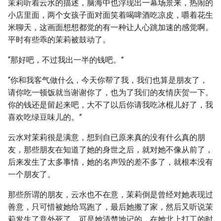
茉莉听着云水的描述，脑海中也浮现出一幕场景来，热闹的
小店里面，两个女孩子面对面笑着喝啤酒吃凉皮，嚼着花生
米聊天，这画面想想都觉的有一种让人心跳加速的感觉啊。
平时有些乖的茉莉被鼓动了。
“那好吧，不过我出一半的钱吧。”
“你和我客气做什么，今天你帮了我，我们也算是朋友了，
请你吃一顿饭就当谢谢你了，也为了我们的友情庆贺一下。
你的钱还是留起来吧，大不了以后你请我吃冰棍儿好了，我
喜欢吃绿豆味儿的。”
云水对茉莉很是满意，想到自已原来真的没有什么真的朋
友，那些朋友在知道了她的身世之后，就对她不像从前了，
后来发生了太多事情，她的名声毁的差不多了，就根本没有
一个朋友了。
那些所谓的朋友，云水也不在意，茉莉倒是曾经对她表现过
善意，只可惜被她给骂跑了，最后她搬了家，然后又听说茉
莉发生了意外死了。可是她清楚地记的，在她北上打工的时