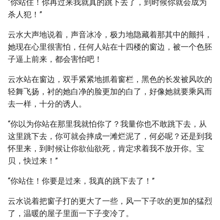
“你站住！你再过来我就真的跳下去了，到时候你就会成为
杀人犯！”
云水大声地说着，声音冰冷，极力地隐藏着那其中的颤抖，
她现在心里很害怕，任何人站在十四楼的窗边，被一个色胚
子逼上前来，都会害怕吧！
云水站在窗边，双手紧紧地抓着窗栏，黑色的长发被风吹的
轻舞飞扬，衬的她白净的脸更加的白了，好像她就要乘风而
去一样，十分的诱人。
“你以为你站在那里我就怕你了？我量你也不敢跳下去，从
这里跳下去，你可就会摔成一滩烂泥了，何必呢？还是到我
怀里来，到时候让你欲仙欲死，肯定求着我不放开你。宝
贝，快过来！”
“你站住！你要是过来，我真的跳下去了！”
云水说着把窗子打的更大了一些，风一下子吹的更加的猛烈
了，温暖的屋子里面一下子变冷了。