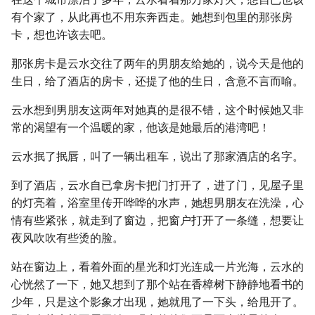
有个家了，从此再也不用东奔西走。她想到包里的那张房
卡，想也许该去吧。
那张房卡是云水交往了两年的男朋友给她的，说今天是他的
生日，给了酒店的房卡，还提了他的生日，含意不言而喻。
云水想到男朋友这两年对她真的是很不错，这个时候她又非
常的渴望有一个温暖的家，他该是她最后的港湾吧！
云水抿了抿唇，叫了一辆出租车，说出了那家酒店的名字。
到了酒店，云水自已拿房卡把门打开了，进了门，见屋子里
的灯亮着，浴室里传开哗哗的水声，她想男朋友在洗澡，心
情有些紧张，就走到了窗边，把窗户打开了一条缝，想要让
夜风吹吹有些烫的脸。
站在窗边上，看着外面的星光和灯光连成一片光海，云水的
心恍然了一下，她又想到了那个站在香樟树下静静地看书的
少年，只是这个影象才出现，她就甩了一下头，给甩开了。