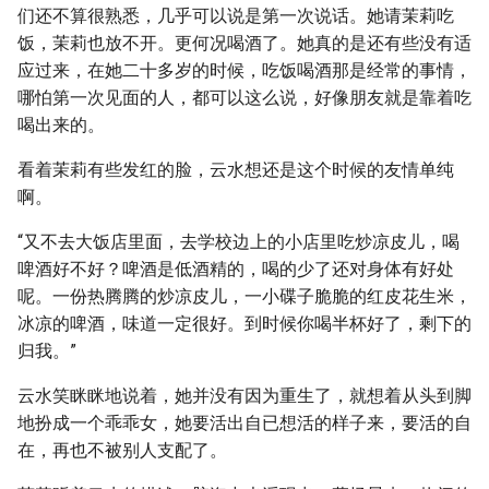
们还不算很熟悉，几乎可以说是第一次说话。她请茉莉吃
饭，茉莉也放不开。更何况喝酒了。她真的是还有些没有适
应过来，在她二十多岁的时候，吃饭喝酒那是经常的事情，
哪怕第一次见面的人，都可以这么说，好像朋友就是靠着吃
喝出来的。
看着茉莉有些发红的脸，云水想还是这个时候的友情单纯
啊。
“又不去大饭店里面，去学校边上的小店里吃炒凉皮儿，喝
啤酒好不好？啤酒是低酒精的，喝的少了还对身体有好处
呢。一份热腾腾的炒凉皮儿，一小碟子脆脆的红皮花生米，
冰凉的啤酒，味道一定很好。到时候你喝半杯好了，剩下的
归我。”
云水笑眯眯地说着，她并没有因为重生了，就想着从头到脚
地扮成一个乖乖女，她要活出自已想活的样子来，要活的自
在，再也不被别人支配了。