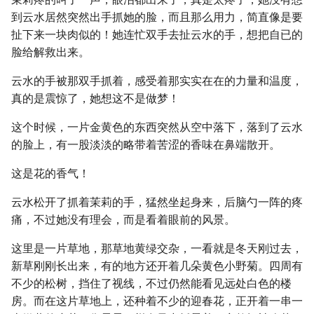
到云水居然突然出手抓她的脸，而且那么用力，简直像是要
扯下来一块肉似的！她连忙双手去扯云水的手，想把自已的
脸给解救出来。
云水的手被那双手抓着，感受着那实实在在的力量和温度，
真的是震惊了，她想这不是做梦！
这个时候，一片金黄色的东西突然从空中落下，落到了云水
的脸上，有一股淡淡的略带着苦涩的香味在鼻端散开。
这是花的香气！
云水松开了抓着茉莉的手，猛然坐起身来，后脑勺一阵的疼
痛，不过她没有理会，而是看着眼前的风景。
这里是一片草地，那草地黄绿交杂，一看就是冬天刚过去，
新草刚刚长出来，有的地方还开着几朵黄色小野菊。四周有
不少的松树，挡住了视线，不过仍然能看见远处白色的楼
房。而在这片草地上，还种着不少的迎春花，正开着一串一