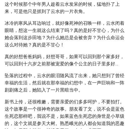
这个时候那个中年男人趁着云水发呆的时候，猛地扑了上
来，可是他只是抓到了云水的一片衣角。
冰冷的寒风从耳边响过，就好像死神的召唤一样，云水闭着
眼睛，想这一生就这么结束了吗？真的是好不甘心，为什么
她会落到这步田地？为什么她总是会被舍弃？为什么命运会
这么对待她？真的是不甘心！
真的好想爸爸妈妈，好想哥哥，如果可以回到那个家多好，
可以回到十六岁之前那被宠爱的像个公主的日子里多好…
坠落的过程中，云水的眼泪随风流了出来，她只想到了曾经
幸福的生活，然后就在那幸福的幻想中，在一声巨响和一阵
剧剧痛之后，她陷入了一片黑暗当中。
新书上传，还很稚嫩，需要亲爱的们多多呵护，不要拍打。
这个故事是一个很神奇的故事。朋友看了文，说不会是蓝色
生死恋那样吧，我说不是，如果蓝色生死恋的身世是小草级
的，这个文就是参天大树。熟悉峨光的人都会知道我的恶趣