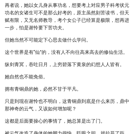
再者说，她以女儿身从事功名，想要考上对应男子科考状元
功名的女诸生可不是那么好考的，原主虽然刻苦读书，但天
赋有限，又无名师教导，考个女公子已经算是极限，想再进
一步，怕是谢怜要下苦功夫。
但她当然不可能定下心思去做什么学问。
这个世界是有“仙”的，没有人不向往高来高去的修仙生活。
纵剑青冥，吞吐日月，上穷碧落下黄泉的幻想人人皆有。
她自然也不能免俗。
拥有青铜鼎的她，必然不甘于平凡。
只是到现在谢怜也不明白，这青铜鼎到底是什么来历，鼎中
那神奇的云气，又该如何增加呢？
这都是后面要操心的事情了，她总算是出了门。
被云气改造了身体的她脚力很快，眨眼之间，就拉开了距