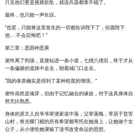
只见他们更是摇摇欲坠，就连兵器都拿不稳了。
最终，也只能一声长叹。
“也罢，只能将这里发生的一切都告诉陛下了，但愿陛下
他……不会后悔吧！”
第三章：恶因种恶果
谢怜离了刑场，直接钻进一条小道，七绕八绕后，终于才从
一条偏僻的道路中走去，朝着城门口走去。
“我的体质确实是得到了某种程度的增强。”
谢怜虽然是魂穿，但由于记忆融合的缘故，对于这具身体自
然无比熟悉。
身体的原主人自爷爷辈便家道中落，父辈落魄，寄居于贫苦
山村，将光耀门楣的所有希望都寄托在她身上，让她做个女
公子，从小便给她灌输了读书改变命运的思想。