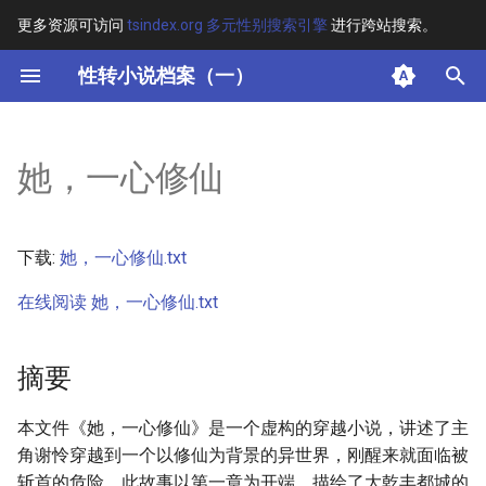
更多资源可访问
tsindex.org 多元性别搜索引擎
进行跨站搜索。
键
性转小说档案（一）
入
摘要
以
她，一心修仙
开
其他信息 [Processed Page
Metadata]
始
下载:
她，一心修仙.txt
搜
正文
在线阅读 她，一心修仙.txt
索
摘要
本文件《她，一心修仙》是一个虚构的穿越小说，讲述了主
角谢怜穿越到一个以修仙为背景的异世界，刚醒来就面临被
斩首的危险。此故事以第一章为开端，描绘了大乾丰都城的