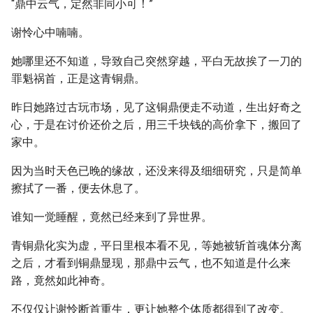
“鼎中云气，定然非同小可！”
谢怜心中喃喃。
她哪里还不知道，导致自己突然穿越，平白无故挨了一刀的
罪魁祸首，正是这青铜鼎。
昨日她路过古玩市场，见了这铜鼎便走不动道，生出好奇之
心，于是在讨价还价之后，用三千块钱的高价拿下，搬回了
家中。
因为当时天色已晚的缘故，还没来得及细细研究，只是简单
擦拭了一番，便去休息了。
谁知一觉睡醒，竟然已经来到了异世界。
青铜鼎化实为虚，平日里根本看不见，等她被斩首魂体分离
之后，才看到铜鼎显现，那鼎中云气，也不知道是什么来
路，竟然如此神奇。
不仅仅让谢怜断首重生，更让她整个体质都得到了改变。