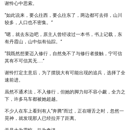
谢怜心中思索。
“如此说来，要么往西，要么往东了，两边都可去得，山川
较多，人口也不密集。”
“嗯，就去东边吧，原主人曾经读过一本书，书上记载，东
有丹霞山，山中似有仙踪。”
“我既然想要迈入修行，自然免不了与修行者接触，宁可信
其有不可信其无……”
谢怜打定主意后，为了摆脱大有可能出现的追兵，选择了全
速前进。
虽然不通术法，不入修行，但她的脚力却不容小觑，全力之
下，许多马车都被她超越。
不少人在车上看到有人“奔腾”而过，正在咂舌之时，忽然一
晃神，就发现那人已经拉开了距离。