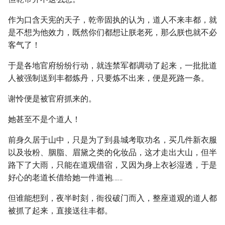
作为口含天宪的天子，乾帝固执的认为，道人不来丰都，就
是不想为他效力，既然你们都想让朕老死，那么朕也就不必
客气了！
于是各地官府纷纷行动，就连禁军都调动了起来，一批批道
人被强制送到丰都炼丹，只要炼不出来，便是死路一条。
谢怜便是被官府抓来的。
她甚至不是个道人！
前身久居于山中，只是为了到县城考取功名，买几件新衣服
以及妆粉、胭脂、眉黛之类的化妆品，这才走出大山，但半
路下了大雨，只能在道观借宿，又因为身上衣衫湿透，于是
好心的老道长借给她一件道袍……
但谁能想到，夜半时刻，衙役破门而入，整座道观的道人都
被抓了起来，直接送往丰都。