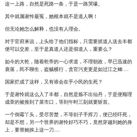
这一上路，自然是死路一条，于是一路哭嚎。
其中就属谢怜最冤，她根本就不是道人啊！
但无论她怎么解释，也没有人理会。
对于官府来说，上头给了他们指标，只需要抓道人送去丰都
便可以交差，至于是真道人还是假道人，重要么？
如今的大乾，随着乾帝的一心求道，不理朝政，早已迅速的
衰落，民不聊生，盗贼横行，贪官污吏更是如过江之鲫……
国家烂成了这样，又有谁会在乎小民的生死？
于是谢怜就这么入了丰都，自然是炼不出仙丹，于是便顺理
成章的被推到了菜市口，等到午时三刻就要斩首。
一个倒霉丫头，受尽苦楚，不等刽子手挥刀，便已经吓死，
却是不想，另一个世界的谢怜好巧不巧，竟然穿越到她的身
上，要替她挨上这一刀……