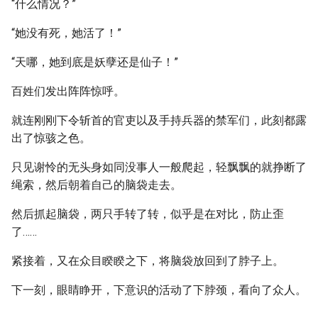
“什么情况？”
“她没有死，她活了！”
“天哪，她到底是妖孽还是仙子！”
百姓们发出阵阵惊呼。
就连刚刚下令斩首的官吏以及手持兵器的禁军们，此刻都露
出了惊骇之色。
只见谢怜的无头身如同没事人一般爬起，轻飘飘的就挣断了
绳索，然后朝着自己的脑袋走去。
然后抓起脑袋，两只手转了转，似乎是在对比，防止歪
了……
紧接着，又在众目睽睽之下，将脑袋放回到了脖子上。
下一刻，眼睛睁开，下意识的活动了下脖颈，看向了众人。