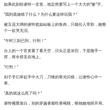
如果此刻给谢怜一支笔，他定然要写上一个大大的“惨”字。
“我到底做错了什么？为什么要这样玩我？”
被五花大绑的谢怜犹如砧板上的鱼肉，只能任人宰割，她整
个一欲哭无泪。
“午时三刻已到，行刑！”
台上的一个官吏看了看天空，日头正是浓烈，于是随手一
挥，将令箭丢在地上。
“行刑！”
刽子手们举起手中大刀，刀锋的寒光闪烁，让谢怜心中一
寒。
“真的就这么死了吗？”
谢怜嘴唇发白，别的穿越者都吃香喝辣，唯独她地狱开局。