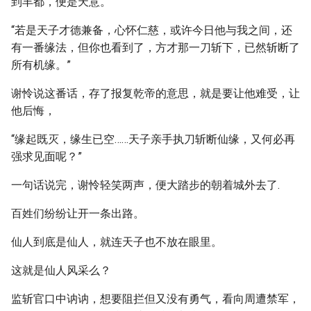
到丰都，便是天意。”
“若是天子才德兼备，心怀仁慈，或许今日他与我之间，还
有一番缘法，但你也看到了，方才那一刀斩下，已然斩断了
所有机缘。”
谢怜说这番话，存了报复乾帝的意思，就是要让他难受，让
他后悔，
“缘起既灭，缘生已空……天子亲手执刀斩断仙缘，又何必再
强求见面呢？”
一句话说完，谢怜轻笑两声，便大踏步的朝着城外去了.
百姓们纷纷让开一条出路。
仙人到底是仙人，就连天子也不放在眼里。
这就是仙人风采么？
监斩官口中讷讷，想要阻拦但又没有勇气，看向周遭禁军，