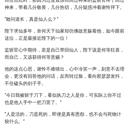
而恰恰此时，那因为过度震惊而回过神来的监斩官终于回过
神来，带着几分敬畏，几分热切，几分疑惑冲着谢怜拜下。
“敢问道长，真是仙人么？”
陛下求仙多年，奈何天下仙家却仿佛故意躲着他，如今眼前
这位，正是最接近陛下的一位！
监斩官心中期待，若是自己带回仙人，陛下该是何等狂喜，
而自己，又该获得何等赏赐？
他的这点心思，谢怜不难猜出，心中冷笑一声，刻意不去理
会，更没有回答他的问话，反而转过脸，看向那瑟瑟发抖，
不住磕头的刽子手。
“今日我被斩于刀下，看似执刀之人是你，可实际上你不过
也是他人手中一把刀罢了。”
“人是活的，刀是死的，即便是真有恩怨，也不会与死物计
较什么。”