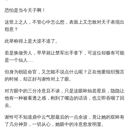
恐怕是当今天子啊！
这世上之人，不管心中怎么想，表面上又怎敢对天子表现出
怨意？
此举称得上是大逆不道了。
若是换做旁人，早早就让禁军出手拿下，可这位却极有可能
是一个仙人……
但身为朝廷命官，又怎能不说点什么呢？正在他要组织预言
的时候，却正好与谢怜对上了眼。
对方眼中的三分冷意且不谈，只是这眼眸灿若星辰，隐隐让
他有一种被看透之感，刚到了嘴边的话语，也立即吞咽了回
去。
谢怜可不知道鼎中云气那最后的一点余波，竟让她的双眸有
了几分神异，一切从心，她眼中的冷意愈发明显。