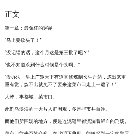
正文
第一章：最冤枉的穿越
“马上要砍头了！”
“没记错的话，这个月这是第三批了吧？”
“也不知道杀到什么时候是个头啊。”
“没办法，皇上广邀天下有道真修炼制长生丹药，炼出来重
重有赏，炼不出就免不了要来这菜市口走上一遭了！”
大乾，丰都城，菜市口。
此刻乌泱泱的一大片人群围观，多是些市井百姓。
而他们所围观的地方，便是连泥缝里都流淌着鲜血的刑场。
菜市口往来百姓众多，在此明正典刑，能够起到一定的警示