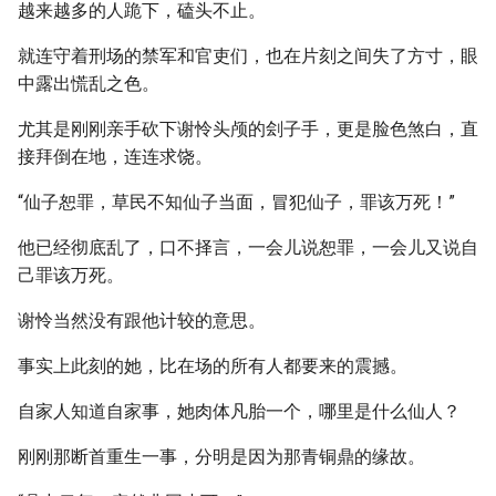
越来越多的人跪下，磕头不止。
就连守着刑场的禁军和官吏们，也在片刻之间失了方寸，眼
中露出慌乱之色。
尤其是刚刚亲手砍下谢怜头颅的刽子手，更是脸色煞白，直
接拜倒在地，连连求饶。
“仙子恕罪，草民不知仙子当面，冒犯仙子，罪该万死！”
他已经彻底乱了，口不择言，一会儿说恕罪，一会儿又说自
己罪该万死。
谢怜当然没有跟他计较的意思。
事实上此刻的她，比在场的所有人都要来的震撼。
自家人知道自家事，她肉体凡胎一个，哪里是什么仙人？
刚刚那断首重生一事，分明是因为那青铜鼎的缘故。