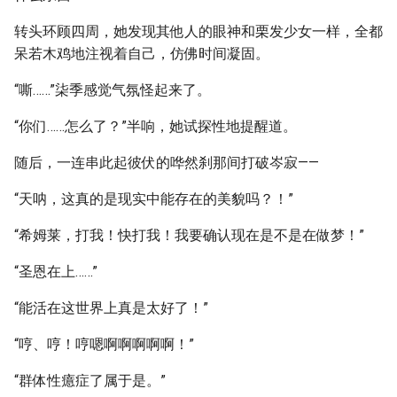
转头环顾四周，她发现其他人的眼神和栗发少女一样，全都
呆若木鸡地注视着自己，仿佛时间凝固。
“嘶……”柒季感觉气氛怪起来了。
“你们……怎么了？”半响，她试探性地提醒道。
随后，一连串此起彼伏的哗然刹那间打破岑寂——
“天呐，这真的是现实中能存在的美貌吗？！”
“希姆莱，打我！快打我！我要确认现在是不是在做梦！”
“圣恩在上……”
“能活在这世界上真是太好了！”
“哼、哼！哼嗯啊啊啊啊啊！”
“群体性癔症了属于是。”