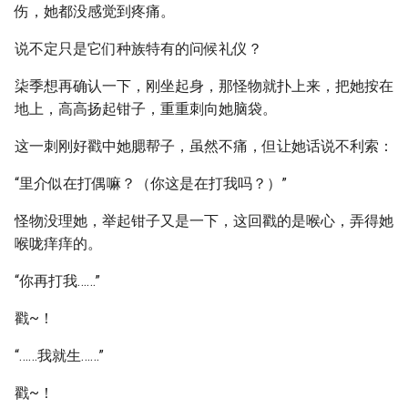
伤，她都没感觉到疼痛。
说不定只是它们种族特有的问候礼仪？
柒季想再确认一下，刚坐起身，那怪物就扑上来，把她按在
地上，高高扬起钳子，重重刺向她脑袋。
这一刺刚好戳中她腮帮子，虽然不痛，但让她话说不利索：
“里介似在打偶嘛？（你这是在打我吗？）”
怪物没理她，举起钳子又是一下，这回戳的是喉心，弄得她
喉咙痒痒的。
“你再打我……”
戳~！
“……我就生……”
戳~！