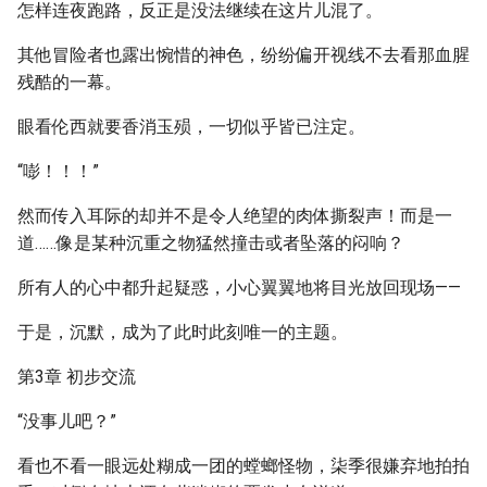
怎样连夜跑路，反正是没法继续在这片儿混了。
其他冒险者也露出惋惜的神色，纷纷偏开视线不去看那血腥
残酷的一幕。
眼看伦西就要香消玉殒，一切似乎皆已注定。
“嘭！！！”
然而传入耳际的却并不是令人绝望的肉体撕裂声！而是一
道……像是某种沉重之物猛然撞击或者坠落的闷响？
所有人的心中都升起疑惑，小心翼翼地将目光放回现场——
于是，沉默，成为了此时此刻唯一的主题。
第3章 初步交流
“没事儿吧？”
看也不看一眼远处糊成一团的螳螂怪物，柒季很嫌弃地拍拍