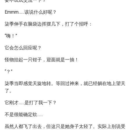
要不试试交流一下？
Emmm……该说什么好呢？
柒季伸手在脑袋边挥摆几下，打了个招呼：
“嗨！”
它会怎么回应呢？
怪物抬起一只钳子，迎面就是一抽！
“？”
柒季当即感觉天旋地转。等回过神来，就已经躺在地上望天
了。
它刚才……是打了我一下？
不是很能确定欸……
虽然人都飞了出去，但这只是她身子太轻了。实际上别说受