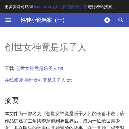
更多资源可访问
tsindex.org 多元性别搜索引擎
进行跨站搜索。
键
性转小说档案（一）
入
摘要
以
创世女神竟是乐子人
开
其他信息 [Processed Page
Metadata]
始
下载:
创世女神竟是乐子人.txt
搜
正文
在线阅读 创世女神竟是乐子人.txt
索
摘要
本文件为一部名为《创世女神竟是乐子人》的长篇小说，该
作品讲述了主角柒季穿越到异世界后，成为一位绝世美少
女，并在陌生的环境中开始冒险的故事。在一开始，柒季对