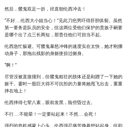
然后，髅鬼双足一折，径直朝伦西冲去！
“不好……伦西大小姐当心！”见此刀疤男吓得肝胆俱裂。虽然
第一要务是队员的安全，但这两位受他们保护的贵族子嗣要
是哪个出了点三长两短，那责任他们可担当不起。
伦西急忙躲避。可髅鬼暴怒冲锋的速度实在太快，她才刚挪
动身子，那拖出残影的身躯便掠过侧身。
“啊！”
尽管没被直接撞到，但髅鬼粗壮的肢体还是剐蹭了一下她的
躯干。霎时一股巨大得不可抗拒的力量将她甩飞出去，重重
摔在地上！
伦西摔得七荤八素，眼前发黑，险些昏过去。
不行……不能晕！一定要站起来！不然……会死！
强烈的危机感蒙上心头，伦西强忍痛苦挣着想站起身，但剧