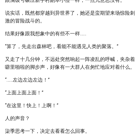
跟满级号碾压新手村副本小怪一样，一点儿意思没有。
说实话，既然都穿越到异世界了，她还是蛮期望来场惊险刺
激的冒险战斗的。
结果好像跟我想象中的有些不一样……
“算了，先走出森林吧，看能不能遇见人类的聚落。”
又走了十几分钟，不远处突然响起一阵凌乱的呼喊，夹杂着
噼里啪啦的脚步声，好像有一大群人在匆忙地应对着什么。
“……左边左边左边！”
“上面上面上面！”
“在这里！快上！上啊！”
人的声音？
柒季思考一下，决定去看看怎么回事。