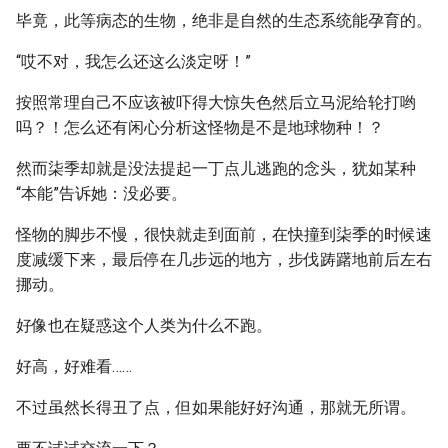
毕竟，此等病态的生物，绝非是自然的生态系统能孕育的。
“哎不对，我怎么还这么淡定呀！”
按照常理自己不应该被吓得大惊失色然后立马泥给轮打哟
吗？！怎么还有闲心分析这怪物是不是地球物种！？
然而柒季却就是没法提起一丁点儿逃跑的念头，犹如某种
“本能”告诉她：没必要。
怪物的脚步不慢，很快就走到面前，在快撞到柒季的时候速
度减缓下来，最后停在几步远的地方，步伐踌躇地前后左右
挪动。
好像也在疑惑这个人类为什么不跑。
好高，好难看……
不过虽然长得丑了点，但如果能好好沟通，那就无所谓。