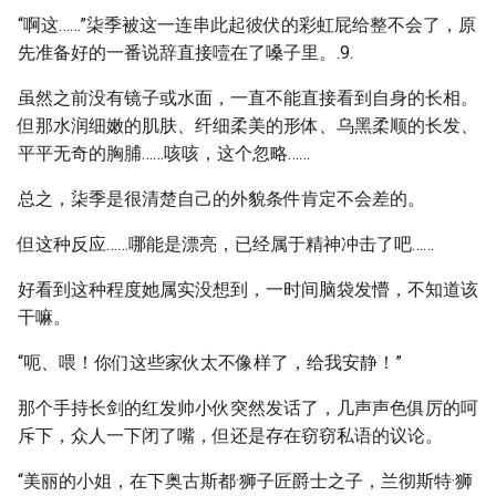
“啊这……”柒季被这一连串此起彼伏的彩虹屁给整不会了，原
先准备好的一番说辞直接噎在了嗓子里。.9.
虽然之前没有镜子或水面，一直不能直接看到自身的长相。
但那水润细嫩的肌肤、纤细柔美的形体、乌黑柔顺的长发、
平平无奇的胸脯……咳咳，这个忽略……
总之，柒季是很清楚自己的外貌条件肯定不会差的。
但这种反应……哪能是漂亮，已经属于精神冲击了吧……
好看到这种程度她属实没想到，一时间脑袋发懵，不知道该
干嘛。
“呃、喂！你们这些家伙太不像样了，给我安静！”
那个手持长剑的红发帅小伙突然发话了，几声声色俱厉的呵
斥下，众人一下闭了嘴，但还是存在窃窃私语的议论。
“美丽的小姐，在下奥古斯都·狮子匠爵士之子，兰彻斯特·狮