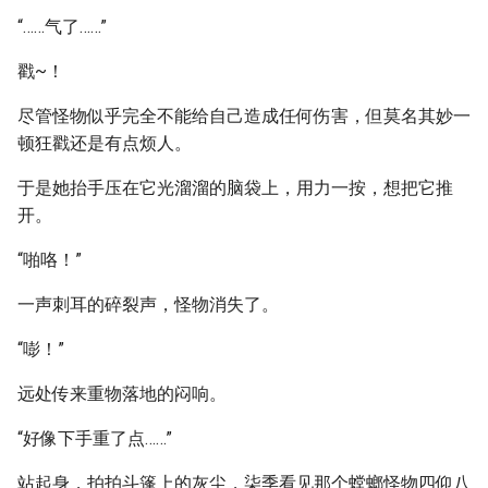
“……气了……”
戳~！
尽管怪物似乎完全不能给自己造成任何伤害，但莫名其妙一
顿狂戳还是有点烦人。
于是她抬手压在它光溜溜的脑袋上，用力一按，想把它推
开。
“啪咯！”
一声刺耳的碎裂声，怪物消失了。
“嘭！”
远处传来重物落地的闷响。
“好像下手重了点……”
站起身，拍拍斗篷上的灰尘，柒季看见那个螳螂怪物四仰八