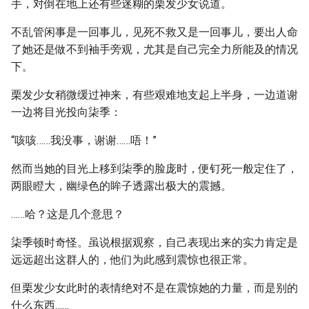
手，对倒在地上还有些迷糊的栗发少女说道。
不乱管闲事是一回事儿，见死不救又是一回事儿，要出人命
了她还是做不到袖手旁观，尤其是自己完全力所能及的情况
下。
栗发少女稍微缓过神来，有些艰难地支起上半身，一边道谢
一边将目光投向柒季：
“咳咳……我没事，谢谢……唔！”
然而当她的目光上移到柒季的脸庞时，便钉死一般定住了，
两眼瞪大，幽绿色的眸子透露出极大的震撼。
……哈？这是几个意思？
柒季顿时奇怪。虽说根据观察，自己表现出来的实力肯定是
远远超出这群人的，他们为此感到震惊也很正常。
但栗发少女此时的表情绝对不是在震惊她的力量，而是别的
什么东西……