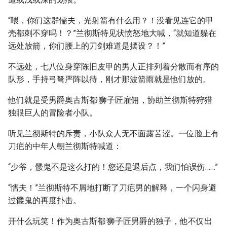
“喂，你们这群懦夫，光射箭有什么用？！没看见连它的甲
壳都刺不穿吗！？”兰彻斯特见状愤怒地大喊，“就知道躲在
远处放箭，你们腰上的刀剑难道是摆设？！”
不远处，七八位身穿陈旧皮甲的男人正排列着分散而有序的
队形，手持弓弩严阵以待，刚才那波箭雨就是他们放的。
他们就是受男爵奥古斯都·狮子匠雇佣，协助兰彻斯特狩猎
独眼巨人的冒险者小队。
听见兰彻斯特的斥责，小队众人无不面露苦涩。一位脸上有
刀疤的中年人朝兰彻斯特喊道：
“少爷，髅鬼不是这么打的！您还是退后点，我们怕误伤……”
“懦夫！”兰彻斯特不屑地打断了刀疤男的解释，一个闪身避
过髅鬼的再度扑击。
开什么玩笑！作为奥古斯都·狮子匠男爵的独子，他不仅出