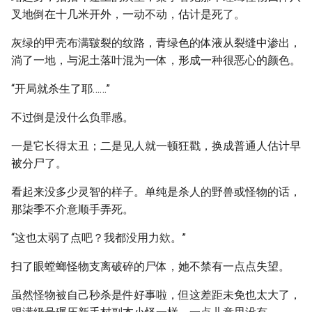
叉地倒在十几米开外，一动不动，估计是死了。
灰绿的甲壳布满皲裂的纹路，青绿色的体液从裂缝中渗出，
淌了一地，与泥土落叶混为一体，形成一种很恶心的颜色。
“开局就杀生了耶……”
不过倒是没什么负罪感。
一是它长得太丑；二是见人就一顿狂戳，换成普通人估计早
被分尸了。
看起来没多少灵智的样子。单纯是杀人的野兽或怪物的话，
那柒季不介意顺手弄死。
“这也太弱了点吧？我都没用力欸。”
扫了眼螳螂怪物支离破碎的尸体，她不禁有一点点失望。
虽然怪物被自己秒杀是件好事啦，但这差距未免也太大了，