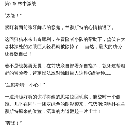
第2章 林中激战
“轰隆！”
紧盯着面前张牙舞爪的髅鬼，兰彻斯特的心情糟透了。
这回狩猎本来出奇顺利，在冒险者小队的帮助下，蛰伏在大
森林深处的独眼巨人轻易就被除掉了……当然，最大的功劳
还要数自己！
若不是他英勇无畏，在前线亲自部署亲自指挥，就凭这帮粗
野的冒险者，肯定没法应对独眼巨人这种C级异种……
“兰彻斯特，小心！”
一道清脆好听的惊呼将他的思绪拉回现实，他登时一个侧
滚。几乎在同时一团灰绿色的阴影袭来，气势汹汹地扑在兰
彻斯特原来的位置，沉重的力道砸起一片尘土！
“轰隆！”