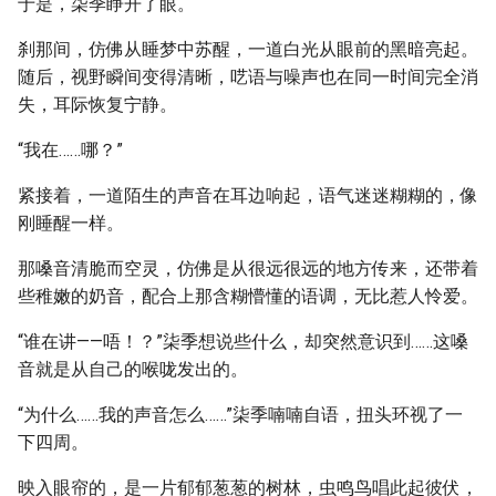
于是，柒季睁开了眼。
刹那间，仿佛从睡梦中苏醒，一道白光从眼前的黑暗亮起。
随后，视野瞬间变得清晰，呓语与噪声也在同一时间完全消
失，耳际恢复宁静。
“我在……哪？”
紧接着，一道陌生的声音在耳边响起，语气迷迷糊糊的，像
刚睡醒一样。
那嗓音清脆而空灵，仿佛是从很远很远的地方传来，还带着
些稚嫩的奶音，配合上那含糊懵懂的语调，无比惹人怜爱。
“谁在讲——唔！？”柒季想说些什么，却突然意识到……这嗓
音就是从自己的喉咙发出的。
“为什么……我的声音怎么……”柒季喃喃自语，扭头环视了一
下四周。
映入眼帘的，是一片郁郁葱葱的树林，虫鸣鸟唱此起彼伏，