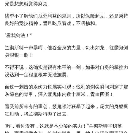
光是想想就觉得麻烦。
柒季不了解他们瓜分利益的规则，所以保险起见，还是秉持
良好的竞技精神，暂且吃瓜看戏，不瞎掺和。
“看我剑法！”
兰彻斯特一声暴呵，催谷全身的力量，剑出如龙，往髅鬼侧
身狠狠一刺！
不得不说，这确实是很有水平的一剑，如果对自身的掌控力
没达到一定程度根本无法施展。
而这一刺击的杀伤力也属实可观：锐利的剑尖瞬间刺穿了那
灰绿色的骨甲，深入髅鬼体内数十厘米，青血四溅！
遭受前所未有的重创，髅鬼顿时狂暴了起来，庞大的身躯疯
狂甩动，将兰彻斯特抛了出去。
“哼，看见没有，这就是本少爷的实力！”兰彻斯特平稳落