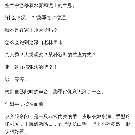
空气中游移着水雾和泥土的气息。
“什么情况！？”柒季顿时懵逼。
我不是在家里睡大觉吗？
怎么会跑到这深山老林里来？！
真人秀？人类观察？某种新型的整蛊方式？
嘶，这样搞犯法的吧？！
欸，等等……
想到自己此时的声音，柒季好像意识到了什么。
伸出手，摆在面前。
映入眼帘的，是一只非常优美的手：皮肤细嫩水润，手型玲
珑可爱，手腕娇嫩皓白，五指修长白皙，指甲小巧粉嫩，形
状很好看。