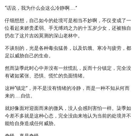
“话说，我为什么会这么冷静啊……”
仔细想想，自己如今的处境可是相当不妙啊，不仅变成了一
位看起来娇贵柔弱、手无缚鸡之力的十五岁少女，还被独自
扔在了这片吉凶莫测的深山老林中。
不谈别的，光是各种毒虫猛兽，以及饥饿、寒冷与疲劳，都
足以威胁自己的生命。
然而柒季此时心中并没有一丝慌乱，反而十分镇定，完全没
有诸如紧张、恐惧、慌忙的负面情绪。
这种“镇定”，并不是没有情绪的冷静，而是一种不知从何而
来的……自信。
就好像面对迎面而来的微风，没人会感到害怕一样。柒季如
今差不多就是这种心态，完全没由来地认为当前的处境并不
能给自身造成任何威胁。
奇怪，真是奇怪……