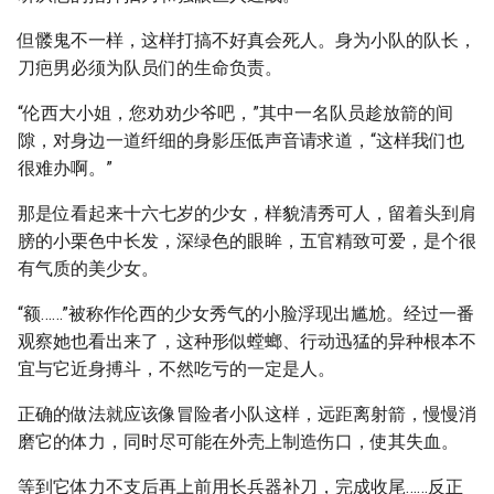
但髅鬼不一样，这样打搞不好真会死人。身为小队的队长，
刀疤男必须为队员们的生命负责。
“伦西大小姐，您劝劝少爷吧，”其中一名队员趁放箭的间
隙，对身边一道纤细的身影压低声音请求道，“这样我们也
很难办啊。”
那是位看起来十六七岁的少女，样貌清秀可人，留着头到肩
膀的小栗色中长发，深绿色的眼眸，五官精致可爱，是个很
有气质的美少女。
“额……”被称作伦西的少女秀气的小脸浮现出尴尬。经过一番
观察她也看出来了，这种形似螳螂、行动迅猛的异种根本不
宜与它近身搏斗，不然吃亏的一定是人。
正确的做法就应该像冒险者小队这样，远距离射箭，慢慢消
磨它的体力，同时尽可能在外壳上制造伤口，使其失血。
等到它体力不支后再上前用长兵器补刀，完成收尾……反正