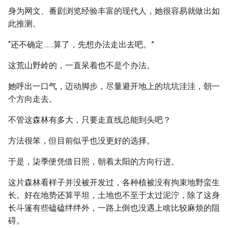
身为网文、番剧浏览经验丰富的现代人，她很容易就做出如
此推测。
“还不确定……算了，先想办法走出去吧。”
这荒山野岭的，一直呆着也不是个办法。
她呼出一口气，迈动脚步，尽量避开地上的坑坑洼洼，朝一
个方向走去。
不管这森林有多大，只要走直线总能到头吧？
方法很笨，但目前似乎也没更好的选择。
于是，柒季便凭借日照，朝着太阳的方向行进。
这片森林看样子并没被开发过，各种植被没有拘束地野蛮生
长。好在地势还算平坦，土地也不至于太过泥泞，除了这身
长斗篷有些磕磕绊绊外，一路上倒也没遇上啥比较麻烦的阻
碍。