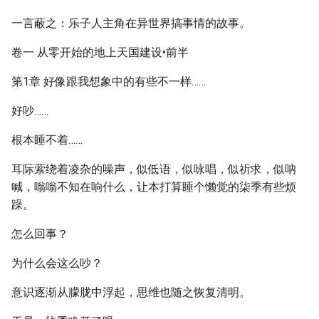
一言蔽之：乐子人主角在异世界搞事情的故事。
卷一 从零开始的地上天国建设•前半
第1章 好像跟我想象中的有些不一样……
好吵……
根本睡不着……
耳际萦绕着凌杂的噪声，似低语，似咏唱，似祈求，似呐
喊，嗡嗡不知在响什么，让本打算睡个懒觉的柒季有些烦
躁。
怎么回事？
为什么会这么吵？
意识逐渐从朦胧中浮起，思维也随之恢复清明。