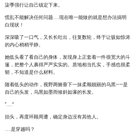
柒季强行让自己镇定下来。
慌乱不能解决任何问题……现在唯一能做的就是想办法搞明
白现状！
深深吸了一口气，又长长吐出，往复数轮，终于让骇如惊涛
的内心稍稍平静。
她低头看了看自己的身体，发现身上正套着一件很宽大的斗
篷，把整个人裹得严严实实的。质地相当扎实，手感也很柔
韧，不知道是什么材料。
随着低头的动作，视野两侧垂下一抹柔顺靓丽的乌黑——是
自己的头发，乌黑如墨而倾斜如瀑的长发。
“……”
抬头，再度环顾周遭，确定身边没有其他人。
……是穿越吗？