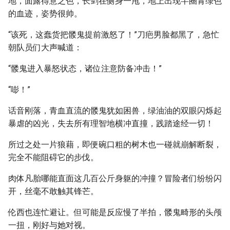
地，面露得意之色，长剑在侧身一甩，地上出现半圈青绿色
的血迹，姿势很帅。
“该死，这蠢货把髅鬼提前激怒了！”刀疤男脸都黑了，急忙
朝队员们大声喊道：
“髅鬼进入暴怒状态，诸位注意防备冲击！”
“嘭！”
话音刚落，青血直流的髅鬼犹如困兽，绿油油的双眼闪烁起
暴虐的凶光，失去所有理智地横冲直撞，践踏途经一切！
所过之处一片狼藉，即便碗口粗的树木也一碰就崩解断裂，
完全不能阻碍它的步伐。
肉体凡胎哪能直面这几百公斤身躯的冲撞？冒险者们纷纷闪
开，丝毫不敢触其锋芒。
伦西也连忙避让。但可能是反应慢了半拍，髅鬼畸形的头颅
一扭，刚好与她对视。