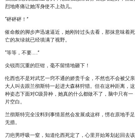
烈地疼痛让她浑身使不上劲儿。
“砰砰砰！”
催命般的脚步声迅速逼近，她刚转过头去看，那抹意味着死
亡的灰绿就已经填满了视野。
“等等，不要……”
尖锐而沉重的巨钳，毫不留情地砸下！
伦西也不是对武艺一窍不通的娇贵千金，不然也不会被父亲
大人叫去跟兰彻斯特一起进大森林狩猎。但在这种距离，这
种姿态下面对C级异种，她真的什么都做不了，脑中只有一
片空白。
兰彻斯特完全没料到事情居然会发展成这样，愣在原地手足
无措。
刀疤男呼吸一窒，知道伦西死定了，心里开始筹划起回去该