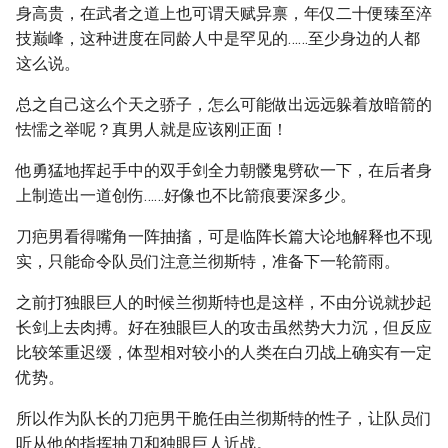
身高贵，在武者之道上也可谓天赋异禀，年仅二十便臻至淬
技巅峰，这种进度在同龄人中是罕见的……至少身边的人都
这么说。
总之自己这么个天之骄子，怎么可能做出远远躲着放暗箭的
怯懦之举呢？真男人就是应该刚正面！
他勇猛地挥起手中的双手剑全力朝髅鬼劈砍一下，在后者身
上制造出一道创伤……好像也不比箭痕要深多少。
刀疤男看得嘴角一阵抽搐，可是临阵长篇大论地解释也不现
实，只能命令队员们注意兰彻斯特，准备下一轮箭雨。
之前打独眼巨人的时候兰彻斯特也是这样，不由分说就抄起
长剑上去肉搏。好在独眼巨人的攻击虽然势大力沉，但反应
比较笨重迟缓，体型相对较小的人类在白刃战上确实有一定
优势。
所以作为队长的刀疤男干脆任由兰彻斯特的性子，让队员们
听从他的指挥抽刀和独眼巨人近战。