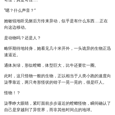
“嗯？什么声音？”
她敏锐地听见侧后方传来异动，似乎是有什么东西……正在
向这边移动。
是动物吗？还是人？
略怀期待地转身，她看见几十米开外，一头诡异的生物正迅
速逼近。
通体灰绿，形似螳螂，体型巨大，比牛还要壮一圈。
此时，这只怪物一般的生物，正以相当于人类小跑的速度向
柒季靠近，两只奇形怪状的钳子一晃一晃的，很是吓人。
怪物！？
柒季睁大眼睛，紧盯面前步步逼近的螳螂怪物，瞬间确认了
自己是穿越到了异世界，而非其他时间点的地球。