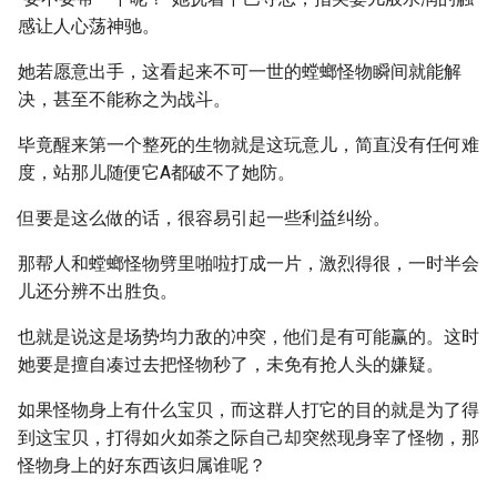
感让人心荡神驰。
她若愿意出手，这看起来不可一世的螳螂怪物瞬间就能解
决，甚至不能称之为战斗。
毕竟醒来第一个整死的生物就是这玩意儿，简直没有任何难
度，站那儿随便它A都破不了她防。
但要是这么做的话，很容易引起一些利益纠纷。
那帮人和螳螂怪物劈里啪啦打成一片，激烈得很，一时半会
儿还分辨不出胜负。
也就是说这是场势均力敌的冲突，他们是有可能赢的。这时
她要是擅自凑过去把怪物秒了，未免有抢人头的嫌疑。
如果怪物身上有什么宝贝，而这群人打它的目的就是为了得
到这宝贝，打得如火如荼之际自己却突然现身宰了怪物，那
怪物身上的好东西该归属谁呢？