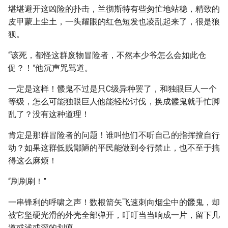
堪堪避开这凶险的扑击，兰彻斯特有些匆忙地站稳，精致的
皮甲蒙上尘土，一头耀眼的红色短发也凌乱起来了，很是狼
狈。
“该死，都怪这群废物冒险者，不然本少爷怎么会如此仓
促？！”他沉声咒骂道。
一定是这样！髅鬼不过是只C级异种罢了，和独眼巨人一个
等级，怎么可能独眼巨人他能轻松讨伐，换成髅鬼就手忙脚
乱了？没有这种道理！
肯定是那群冒险者的问题！谁叫他们不听自己的指挥擅自行
动？如果这群低贱鄙陋的平民能做到令行禁止，也不至于搞
得这么麻烦！
“刷刷刷！”
一串锋利的呼啸之声！数根箭矢飞速刺向烟尘中的髅鬼，却
被它坚硬光滑的外壳全部弹开，叮叮当当响成一片，留下几
道或浅或深的划痕。