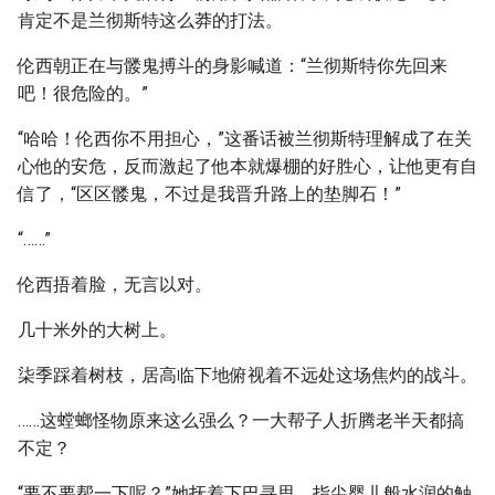
肯定不是兰彻斯特这么莽的打法。
伦西朝正在与髅鬼搏斗的身影喊道：“兰彻斯特你先回来
吧！很危险的。”
“哈哈！伦西你不用担心，”这番话被兰彻斯特理解成了在关
心他的安危，反而激起了他本就爆棚的好胜心，让他更有自
信了，“区区髅鬼，不过是我晋升路上的垫脚石！”
“……”
伦西捂着脸，无言以对。
几十米外的大树上。
柒季踩着树枝，居高临下地俯视着不远处这场焦灼的战斗。
……这螳螂怪物原来这么强么？一大帮子人折腾老半天都搞
不定？
“要不要帮一下呢？”她抚着下巴寻思，指尖婴儿般水润的触