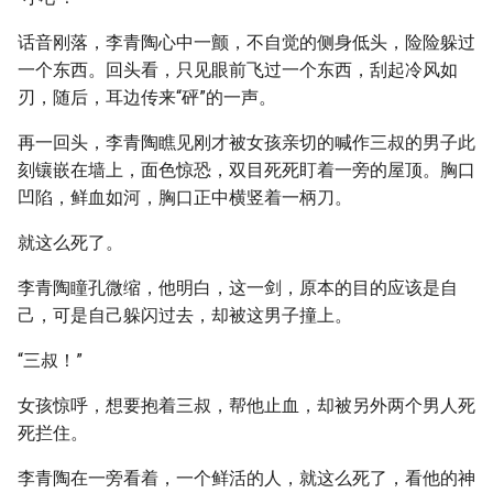
话音刚落，李青陶心中一颤，不自觉的侧身低头，险险躲过
一个东西。回头看，只见眼前飞过一个东西，刮起冷风如
刃，随后，耳边传来“砰”的一声。
再一回头，李青陶瞧见刚才被女孩亲切的喊作三叔的男子此
刻镶嵌在墙上，面色惊恐，双目死死盯着一旁的屋顶。胸口
凹陷，鲜血如河，胸口正中横竖着一柄刀。
就这么死了。
李青陶瞳孔微缩，他明白，这一剑，原本的目的应该是自
己，可是自己躲闪过去，却被这男子撞上。
“三叔！”
女孩惊呼，想要抱着三叔，帮他止血，却被另外两个男人死
死拦住。
李青陶在一旁看着，一个鲜活的人，就这么死了，看他的神