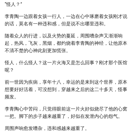
“怪人？”
李青陶一边跟着女孩一行人，一边在心中琢磨着女孩刚才说
的话，莫名有一种违和感，但是说不出哪里违和。
随着众人的行进，以及火势的蔓延，周围嘈杂声又渐渐响
起，热风，飞灰，黑烟，都灼烧着李青陶的神经，让他原本
不清不楚的心神此刻更加慌张。
怪人，什么怪人？这一片火海又是怎么回事？刚才那个医馆
呢？
前一世因为疾病，享年十八，幸运的是来到这个世界，原本
想要好好活着，可没想到，穿越来之后的这二十多天，怪事
频发。
李青陶心中苦闷，只觉得眼前这一片火好似烧尽了他的心窝
一把。脚下的步子越来越重了，好似在发泄内心的怨气。
周围声响愈发嘈杂，违和感越来越重了。