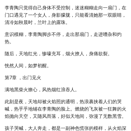
李青陶只觉得自己身体不受控制，迷迷糊糊走向一扇门，在
门口遇见了一个女人，身影朦胧，只能看清她那一双眼睛，
清冷如秋晨时，兰叶上的露珠。
意识模糊，李青陶脚步不停，走出那扇门，走进嘈杂和灼
热。
随后，天地红光，惨嚎充耳，烟火撩人，身痛欲裂。
恍然人间，如梦初醒。
第7章 ，出门见火
满地黑柴火燎心，风热烟红浪吞人。
此刻是夜，天地却被火焰照的通明，热浪裹挟着人们的哭
喊，热乎乎地铺在李青陶的脸上。燃烧的飞灰被一狂舞的火
焰抛向天空，又随风而落，好似天地间，弥漫了无数黑雪。
孩子哭喊，大人奔走，都是一副神色慌张的模样，从火焰深