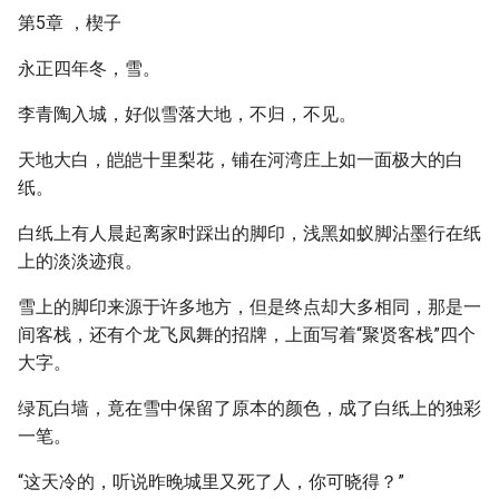
第5章 ，楔子
永正四年冬，雪。
李青陶入城，好似雪落大地，不归，不见。
天地大白，皑皑十里梨花，铺在河湾庄上如一面极大的白
纸。
白纸上有人晨起离家时踩出的脚印，浅黑如蚁脚沾墨行在纸
上的淡淡迹痕。
雪上的脚印来源于许多地方，但是终点却大多相同，那是一
间客栈，还有个龙飞凤舞的招牌，上面写着“聚贤客栈”四个
大字。
绿瓦白墙，竟在雪中保留了原本的颜色，成了白纸上的独彩
一笔。
“这天冷的，听说昨晚城里又死了人，你可晓得？”