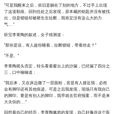
“可是我醒来之后，依旧是躺在了别的地方，不过手上出现
了这道勒痕。回到住处之后发现，原本藏的钥匙并没有被找
出，但是锁链却被硬生生扯断，我肯定没有这么大的力
气……”
听完李青陶的叙述，女子猜测道：
“那你是说，有人趁你睡着，扯断锁链，带着你走？”
“不是。”
李青陶摇头否定，转头看着窗台上的沙漏，已经漏了四分之
三，口中喃喃道：
“我后来，又在床边撒了一层面粉，若是有人接近我，必然
会有脚印还有其他痕迹。可是之后我发现，现场只有我自己
的脚印。要是有别人的脚印，我早就去官府报案，而不是来
大夫你的……”
回想着自己的经历，李青陶尴尬的发现，自己好像连这个医