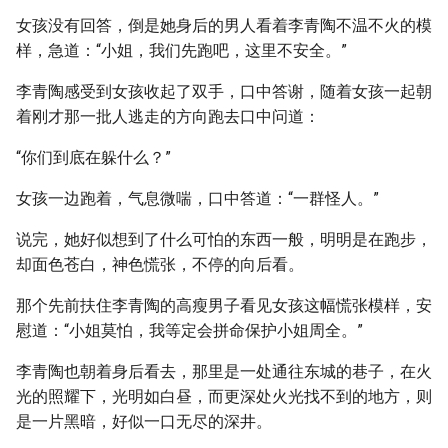
女孩没有回答，倒是她身后的男人看着李青陶不温不火的模
样，急道：“小姐，我们先跑吧，这里不安全。”
李青陶感受到女孩收起了双手，口中答谢，随着女孩一起朝
着刚才那一批人逃走的方向跑去口中问道：
“你们到底在躲什么？”
女孩一边跑着，气息微喘，口中答道：“一群怪人。”
说完，她好似想到了什么可怕的东西一般，明明是在跑步，
却面色苍白，神色慌张，不停的向后看。
那个先前扶住李青陶的高瘦男子看见女孩这幅慌张模样，安
慰道：“小姐莫怕，我等定会拼命保护小姐周全。”
李青陶也朝着身后看去，那里是一处通往东城的巷子，在火
光的照耀下，光明如白昼，而更深处火光找不到的地方，则
是一片黑暗，好似一口无尽的深井。