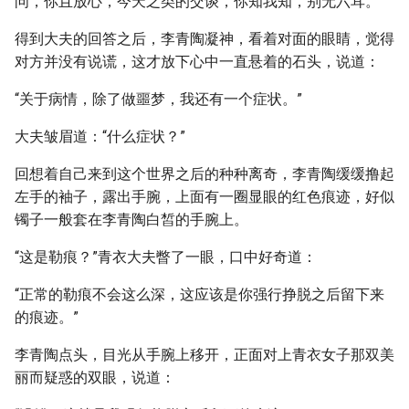
问，你且放心，今天之类的交谈，你知我知，别无六耳。”
得到大夫的回答之后，李青陶凝神，看着对面的眼睛，觉得
对方并没有说谎，这才放下心中一直悬着的石头，说道：
“关于病情，除了做噩梦，我还有一个症状。”
大夫皱眉道：“什么症状？”
回想着自己来到这个世界之后的种种离奇，李青陶缓缓撸起
左手的袖子，露出手腕，上面有一圈显眼的红色痕迹，好似
镯子一般套在李青陶白皙的手腕上。
“这是勒痕？”青衣大夫瞥了一眼，口中好奇道：
“正常的勒痕不会这么深，这应该是你强行挣脱之后留下来
的痕迹。”
李青陶点头，目光从手腕上移开，正面对上青衣女子那双美
丽而疑惑的双眼，说道：