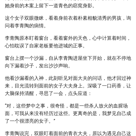
她身前的木案上留下一道青色的窈窕身影。
这个女子双眼微眯，看着身前衣着朴素相貌清秀的男孩，询
问着李青陶的病情。
李青陶原本盯着窗台，看着窗外的天色，心中计算着时间，
心怕耽误了自家老板要他进城的正事。
窗台上摆一个沙漏，自从李青陶进屋坐下开始，就在不停地
向下漏着沙子，发出沙沙声响。
他看沙漏看的入神，此刻听见对面大夫的问话，他才回过神
来，目光流转到面前的女子大夫身上。深吸了一口药香，让
大脑保持清醒，寻思了一会，点头应道：
“对，这些梦中之事，很奇怪，都是一些杀人放火的血腥场
面，可我从来没有经历过这些。更离奇的是，我梦见自己成
了一个很漂亮的女子。”
李青陶说完，双眼盯着面前的青衣大夫，原以为遇见自己这