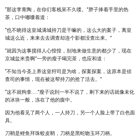
“那这李青陶，在你们客栈呆不久喽。”胖子捧着手里的热
茶，口中嘟囔着道：
“也不晓得这皇城满城持刀是干嘛的，这么大的案子，离皇
城这么近，来来去去调查却连个影都没查出来。”
“就因为这事搅得人心惶惶，别地来做生意的都少了，现在
京城盐米贵啊”一旁的瘦子喝完茶，也应和道：
“不知当今圣上养这皇狩司是为啥，探案探案，这原本是侦
查司的事情，现在被这帮持刀的抢了活去。”
“这不就狗拿……”瘦子说到一半不说了，剩下来的话就像未化
的冰块一般，冻在了他的腹中。
因为他看见了两个人，一人持刀，另一个人脸上带了白色面
具。
刀鞘是鲤鱼拜珠蛟皮鞘，刀柄是黑蛇吻玉环刀柄。