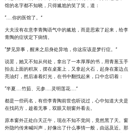
馆的名字都不知晓，只得尴尬的笑了笑，道：
“……你的医馆了。”
大夫没有在意李青陶语气中的尴尬，而是思索了起来，给李
青陶的症状定下病情。
“梦见异事，醒来之后身处异地，你这应该是梦行症。”
说罢，她又不知从何处，拿出了一本厚厚的书，用青葱玉手
拍去上面的积灰，摆在桌案上，又拿起火石，起身在案边点
亮油灯，然后凑着灯光，在书中翻找起来，口中念叨着：
“半夏……竹茹、元参……灵明莲花……”
都是一些药名，有些李青陶前世也听说过，心中知道大夫是
在找药方，趁着无事，双眼又朝窗外看去。
原本窗外正处白天正午，现在不知不觉间，竟然黑了天。窗
外隐约传来喊叫声，好像出了什么事情一般，由远及近。那