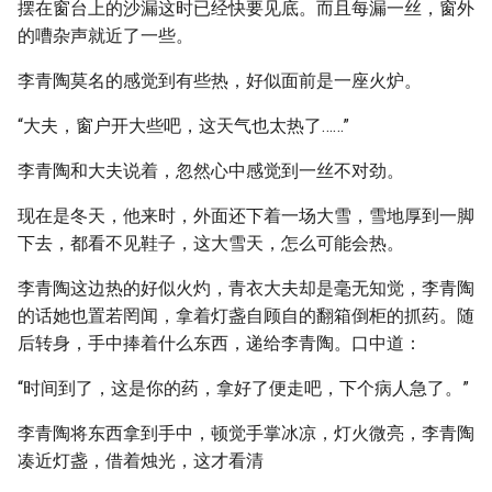
摆在窗台上的沙漏这时已经快要见底。而且每漏一丝，窗外
的嘈杂声就近了一些。
李青陶莫名的感觉到有些热，好似面前是一座火炉。
“大夫，窗户开大些吧，这天气也太热了……”
李青陶和大夫说着，忽然心中感觉到一丝不对劲。
现在是冬天，他来时，外面还下着一场大雪，雪地厚到一脚
下去，都看不见鞋子，这大雪天，怎么可能会热。
李青陶这边热的好似火灼，青衣大夫却是毫无知觉，李青陶
的话她也置若罔闻，拿着灯盏自顾自的翻箱倒柜的抓药。随
后转身，手中捧着什么东西，递给李青陶。口中道：
“时间到了，这是你的药，拿好了便走吧，下个病人急了。”
李青陶将东西拿到手中，顿觉手掌冰凉，灯火微亮，李青陶
凑近灯盏，借着烛光，这才看清