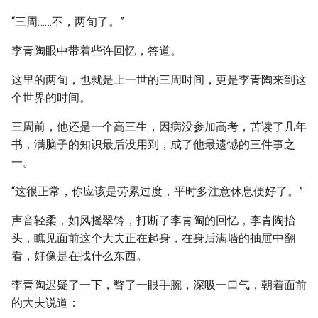
“三周……不，两旬了。”
李青陶眼中带着些许回忆，答道。
这里的两旬，也就是上一世的三周时间，更是李青陶来到这
个世界的时间。
三周前，他还是一个高三生，因病没参加高考，苦读了几年
书，满脑子的知识最后没用到，成了他最遗憾的三件事之
一。
“这很正常，你应该是劳累过度，平时多注意休息便好了。”
声音轻柔，如风摇翠铃，打断了李青陶的回忆，李青陶抬
头，瞧见面前这个大夫正在起身，在身后满墙的抽屉中翻
看，好像是在找什么东西。
李青陶迟疑了一下，瞥了一眼手腕，深吸一口气，朝着面前
的大夫说道：