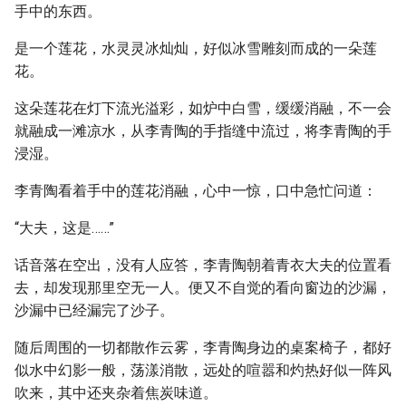
手中的东西。
是一个莲花，水灵灵冰灿灿，好似冰雪雕刻而成的一朵莲
花。
这朵莲花在灯下流光溢彩，如炉中白雪，缓缓消融，不一会
就融成一滩凉水，从李青陶的手指缝中流过，将李青陶的手
浸湿。
李青陶看着手中的莲花消融，心中一惊，口中急忙问道：
“大夫，这是……”
话音落在空出，没有人应答，李青陶朝着青衣大夫的位置看
去，却发现那里空无一人。便又不自觉的看向窗边的沙漏，
沙漏中已经漏完了沙子。
随后周围的一切都散作云雾，李青陶身边的桌案椅子，都好
似水中幻影一般，荡漾消散，远处的喧嚣和灼热好似一阵风
吹来，其中还夹杂着焦炭味道。