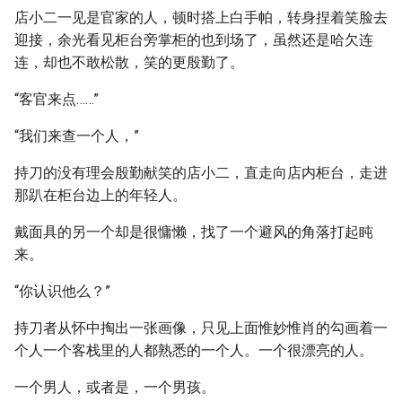
店小二一见是官家的人，顿时搭上白手帕，转身捏着笑脸去
迎接，余光看见柜台旁掌柜的也到场了，虽然还是哈欠连
连，却也不敢松散，笑的更殷勤了。
“客官来点……”
“我们来查一个人，”
持刀的没有理会殷勤献笑的店小二，直走向店内柜台，走进
那趴在柜台边上的年轻人。
戴面具的另一个却是很慵懒，找了一个避风的角落打起盹
来。
“你认识他么？”
持刀者从怀中掏出一张画像，只见上面惟妙惟肖的勾画着一
个人一个客栈里的人都熟悉的一个人。一个很漂亮的人。
一个男人，或者是，一个男孩。