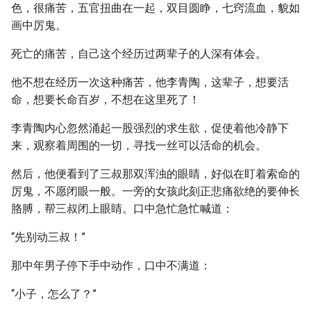
色，很痛苦，五官扭曲在一起，双目圆睁，七窍流血，貌如
画中厉鬼。
死亡的痛苦，自己这个经历过两辈子的人深有体会。
他不想在经历一次这种痛苦，他李青陶，这辈子，想要活
命，想要长命百岁，不想在这里死了！
李青陶内心忽然涌起一股强烈的求生欲，促使着他冷静下
来，观察着周围的一切，寻找一丝可以活命的机会。
然后，他便看到了三叔那双浑浊的眼睛，好似在盯着索命的
厉鬼，不愿闭眼一般。一旁的女孩此刻正悲痛欲绝的要伸长
胳膊，帮三叔闭上眼睛。口中急忙急忙喊道：
“先别动三叔！”
那中年男子停下手中动作，口中不满道：
“小子，怎么了？”