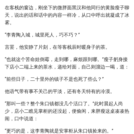
在客栈的窗边，刚坐下的微胖面黑汉和他同行的黄脸瘦子聊
天，说出的话和话中的内容一样冷，从口中呼出就凝成了冰
雾。
“李青陶入城，城里死人，巧不巧？”
言罢，他安静了片刻，在等客栈辰时暖身子的茶。
“也就这个苦命娃倒霉，走到哪，麻烦跟到哪。”瘦子躬身接
下店小二端上来的茶水，递给对面，自己则溜边一喝，道：
“前些日子，二十里外的镇子不是也死了些么？”
他语气带有事不关己的平淡，还有冬天特有的冷漠。
“那叫一些？整个朱口镇都没几个活口了。”此时晨起人尚
少，店小二瞧见掌柜的还没起，便偷闲，来胖瘦这桌凑凑热
闹，口中说道：
“更巧的是，这李青陶就是安掌柜从朱口镇捡来的。”