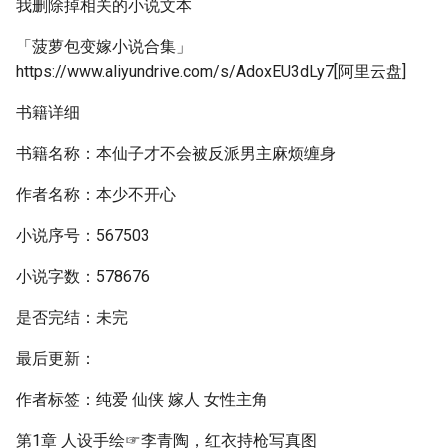
我删除掉相关的小说文本
「菠萝包变嫁小说合集」
https://www.aliyundrive.com/s/AdoxEU3dLy7[阿里云盘]
书籍详细
书籍名称：本仙子才不会被反派男主麻烦缠身
作者名称：本少不开心
小说序号：567503
小说字数：578676
是否完结：未完
最后更新：
作者标签：纯爱 仙侠 嫁人 女性主角
第1章 人设手绘☞李青陶，红衣持枪写真图