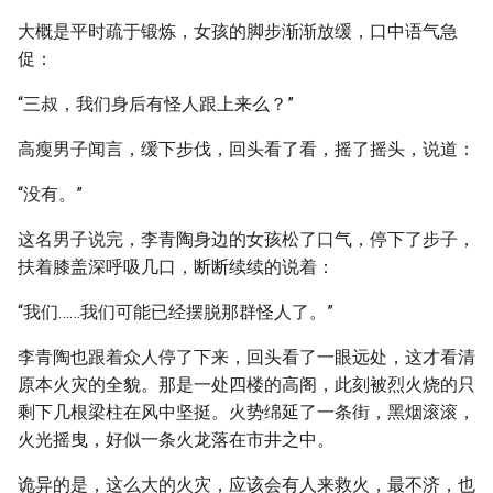
大概是平时疏于锻炼，女孩的脚步渐渐放缓，口中语气急
促：
“三叔，我们身后有怪人跟上来么？”
高瘦男子闻言，缓下步伐，回头看了看，摇了摇头，说道：
“没有。”
这名男子说完，李青陶身边的女孩松了口气，停下了步子，
扶着膝盖深呼吸几口，断断续续的说着：
“我们……我们可能已经摆脱那群怪人了。”
李青陶也跟着众人停了下来，回头看了一眼远处，这才看清
原本火灾的全貌。那是一处四楼的高阁，此刻被烈火烧的只
剩下几根梁柱在风中坚挺。火势绵延了一条街，黑烟滚滚，
火光摇曳，好似一条火龙落在市井之中。
诡异的是，这么大的火灾，应该会有人来救火，最不济，也