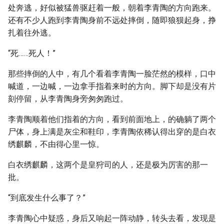
处奔逃，好似被猛兽驱赶着一般，朝着李青陶的方向跑来。
还有不少人跑到李青陶身前不远处摔倒，随即狼狈起身，挣
扎着往外逃。
“死……死人！”
那些摔倒的人中，有几个看着李青陶一脸茫然的模样，口中
喊道，一边喊，一边拿手指着来时的方向。脚下却是没有片
刻停留，从李青陶身旁匆匆跑过。
李青陶顺着他们指着的方向，看到前面地上，的确躺了两个
尸体，身上满是灰尘和鞋印，李青陶依稀认得出穿的是白衣
绣麒麟，不由得心里一惊。
白衣绣麒麟，这两个是皇狩司的人，还是极为厉害的那一
批。
“到底发生什么事了？”
李青陶心中疑惑，身后又响起一阵动静，转头去看，发现是