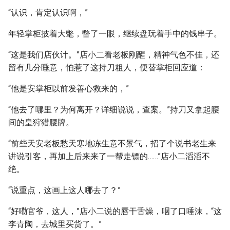
“认识，肯定认识啊，”
年轻掌柜披着大氅，瞥了一眼，继续盘玩着手中的钱串子。
“这是我们店伙计。”店小二看老板刚醒，精神气色不佳，还
留有几分睡意，怕惹了这持刀粗人，便替掌柜回应道：
“他是安掌柜以前发善心救来的，”
“他去了哪里？为何离开？详细说说，查案。”持刀又拿起腰
间的皇狩猎腰牌。
“前些天安老板愁天寒地冻生意不景气，招了个说书老生来
讲说引客，再加上后来来了一帮走镖的……”店小二滔滔不
绝。
“说重点，这画上这人哪去了？”
“好嘞官爷，这人，”店小二说的唇干舌燥，咽了口唾沫，“这
李青陶，去城里买货了。”