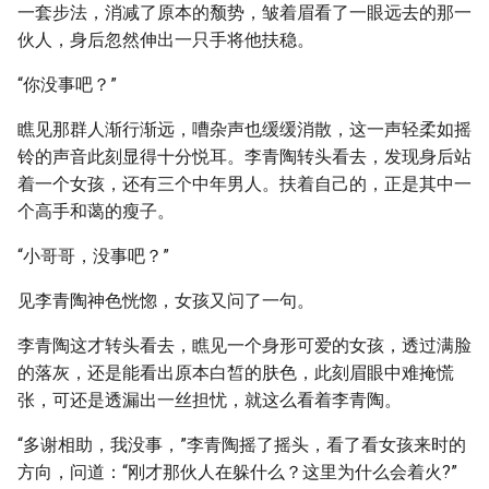
一套步法，消减了原本的颓势，皱着眉看了一眼远去的那一
伙人，身后忽然伸出一只手将他扶稳。
“你没事吧？”
瞧见那群人渐行渐远，嘈杂声也缓缓消散，这一声轻柔如摇
铃的声音此刻显得十分悦耳。李青陶转头看去，发现身后站
着一个女孩，还有三个中年男人。扶着自己的，正是其中一
个高手和蔼的瘦子。
“小哥哥，没事吧？”
见李青陶神色恍惚，女孩又问了一句。
李青陶这才转头看去，瞧见一个身形可爱的女孩，透过满脸
的落灰，还是能看出原本白皙的肤色，此刻眉眼中难掩慌
张，可还是透漏出一丝担忧，就这么看着李青陶。
“多谢相助，我没事，”李青陶摇了摇头，看了看女孩来时的
方向，问道：“刚才那伙人在躲什么？这里为什么会着火?”