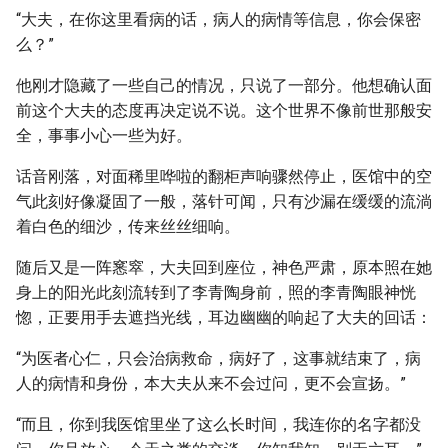
“大夫，在你这里看病的话，病人的病情等信息，你会保密
么？”
他刚才隐藏了一些自己的情况，只说了一部分。他想确认面
前这个大夫的态度再决定说不说。这个世界不像前世那般安
全，事事小心一些为好。
话音刚落，对面稀里哗啦的翻柜声响骤然停止，医馆中的空
气此刻好像凝固了一般，落针可闻，只有沙漏在缓缓的流淌
着白色的细沙，传来丝丝细响。
随后又是一阵窸窣，大夫回到座位，神色严肃，原本照在她
身上的阳光此刻流转到了李青陶身前，照的李青陶眼神恍
惚，正要用手去遮挡光线，耳边幽幽的响起了大夫的回话：
“为医者心仁，只会治病救命，病好了，这事就结束了，病
人的病情和身份，本大夫从来不会过问，更不会宣扬。”
“而且，你到我医馆里坐了这么长时间，我连你的名字都没