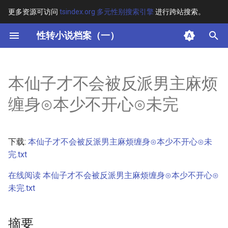
更多资源可访问
tsindex.org 多元性别搜索引擎
进行跨站搜索。
键
性转小说档案（一）
入
摘要
以
本仙子才不会被反派男主麻烦
开
其他信息 [Processed Page
缠身⊙本少不开心⊙未完
Metadata]
始
搜
正文
下载:
本仙子才不会被反派男主麻烦缠身⊙本少不开心⊙未
索
完.txt
在线阅读 本仙子才不会被反派男主麻烦缠身⊙本少不开心⊙
未完.txt
摘要