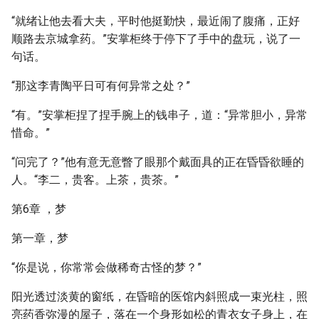
“就绪让他去看大夫，平时他挺勤快，最近闹了腹痛，正好
顺路去京城拿药。”安掌柜终于停下了手中的盘玩，说了一
句话。
“那这李青陶平日可有何异常之处？”
“有。”安掌柜捏了捏手腕上的钱串子，道：“异常胆小，异常
惜命。”
“问完了？”他有意无意瞥了眼那个戴面具的正在昏昏欲睡的
人。“李二，贵客。上茶，贵茶。”
第6章 ，梦
第一章，梦
“你是说，你常常会做稀奇古怪的梦？”
阳光透过淡黄的窗纸，在昏暗的医馆内斜照成一束光柱，照
亮药香弥漫的屋子，落在一个身形如松的青衣女子身上，在