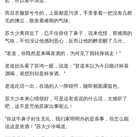
起，所以看不清楚。
而且衣服脏兮兮的，上面都是污渍，手里拿着一把没有几根
毛的拂尘，散发着难闻的气味。
苏大少离得近了，忍不住捂住了鼻子，说来也怪，那难闻的
气味，不但没让他感到恶心，反而让他的醉意醒了几分。
“老道，你既然是来喝喜酒的，为何见了我转身就走！”
老道抬头看了苏鸿一眼，说道：“贫道本以为今日能讨杯喜
酒喝，谁想到却是杯丧酒。”
老道此话一出，在场的人一阵错愕，随即都面露愠色。
苏大少本来心情很好，可是这老道说的什么话，太难听了
吧，这不是咒他苏家出事呢么！
“你这牛鼻子好生无礼，我们家明明办的是喜事，你怎么能
说这是丧酒！”苏大少冷喝道。