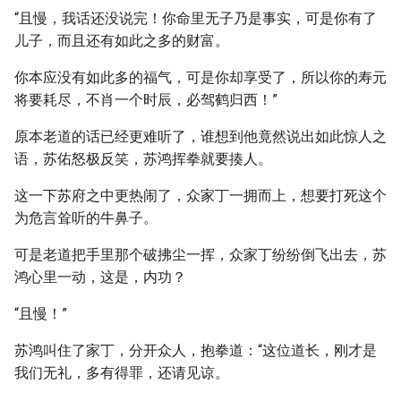
“且慢，我话还没说完！你命里无子乃是事实，可是你有了
儿子，而且还有如此之多的财富。
你本应没有如此多的福气，可是你却享受了，所以你的寿元
将要耗尽，不肖一个时辰，必驾鹤归西！”
原本老道的话已经更难听了，谁想到他竟然说出如此惊人之
语，苏佑怒极反笑，苏鸿挥拳就要揍人。
这一下苏府之中更热闹了，众家丁一拥而上，想要打死这个
为危言耸听的牛鼻子。
可是老道把手里那个破拂尘一挥，众家丁纷纷倒飞出去，苏
鸿心里一动，这是，内功？
“且慢！”
苏鸿叫住了家丁，分开众人，抱拳道：“这位道长，刚才是
我们无礼，多有得罪，还请见谅。