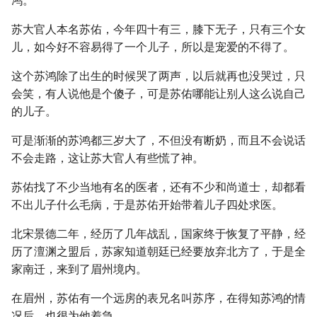
鸿。
苏大官人本名苏佑，今年四十有三，膝下无子，只有三个女
儿，如今好不容易得了一个儿子，所以是宠爱的不得了。
这个苏鸿除了出生的时候哭了两声，以后就再也没哭过，只
会笑，有人说他是个傻子，可是苏佑哪能让别人这么说自己
的儿子。
可是渐渐的苏鸿都三岁大了，不但没有断奶，而且不会说话
不会走路，这让苏大官人有些慌了神。
苏佑找了不少当地有名的医者，还有不少和尚道士，却都看
不出儿子什么毛病，于是苏佑开始带着儿子四处求医。
北宋景德二年，经历了几年战乱，国家终于恢复了平静，经
历了澶渊之盟后，苏家知道朝廷已经要放弃北方了，于是全
家南迁，来到了眉州境内。
在眉州，苏佑有一个远房的表兄名叫苏序，在得知苏鸿的情
况后，也很为他着急。