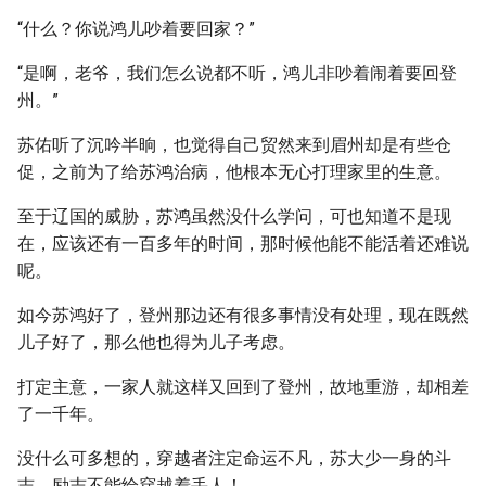
“什么？你说鸿儿吵着要回家？”
“是啊，老爷，我们怎么说都不听，鸿儿非吵着闹着要回登
州。”
苏佑听了沉吟半晌，也觉得自己贸然来到眉州却是有些仓
促，之前为了给苏鸿治病，他根本无心打理家里的生意。
至于辽国的威胁，苏鸿虽然没什么学问，可也知道不是现
在，应该还有一百多年的时间，那时候他能不能活着还难说
呢。
如今苏鸿好了，登州那边还有很多事情没有处理，现在既然
儿子好了，那么他也得为儿子考虑。
打定主意，一家人就这样又回到了登州，故地重游，却相差
了一千年。
没什么可多想的，穿越者注定命运不凡，苏大少一身的斗
志，励志不能给穿越着丢人！