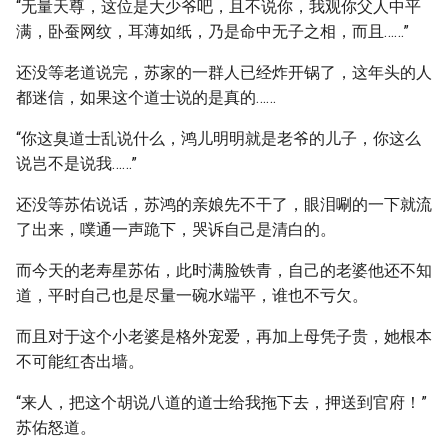
“无量天尊，这位是大少爷吧，且不说你，我观你父人中平
满，卧蚕网纹，耳薄如纸，乃是命中无子之相，而且……”
还没等老道说完，苏家的一群人已经炸开锅了，这年头的人
都迷信，如果这个道士说的是真的……
“你这臭道士乱说什么，鸿儿明明就是老爷的儿子，你这么
说岂不是说我……”
还没等苏佑说话，苏鸿的亲娘先不干了，眼泪唰的一下就流
了出来，噗通一声跪下，哭诉自己是清白的。
而今天的老寿星苏佑，此时满脸铁青，自己的老婆他还不知
道，平时自己也是尽量一碗水端平，谁也不亏欠。
而且对于这个小老婆是格外宠爱，再加上母凭子贵，她根本
不可能红杏出墙。
“来人，把这个胡说八道的道士给我拖下去，押送到官府！”
苏佑怒道。