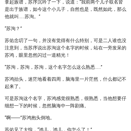
拿起族谱，苏序沉吟了一下，说道：“我前两个儿子取名皆
是出于族谱，如今这个小儿子，自然也是，既然如此，那么
他就叫……苏洵。”
“苏洵？”
苏佑念叨了一句，并没有觉得有什么特别，可是二人谁也没
注意到，当苏序说出苏洵这个名字的时候，站在一旁发呆的
苏鸿，眼里忽然闪过一道精光！
“苏洵，苏洵，苏洵，这个名字怎么这么熟悉……”
苏鸿抬头，迷茫地看着四周，脑海里一片茫然，什么都记不
起来了。
可是苏洵这个名字，苏鸿感觉很熟悉，很熟悉，当他想要仔
细想一下的时候，忽然脑海中一阵剧痛。
“啊――”苏鸿抱头倒地。
苏佑见了大惊，“鸿儿，鸿儿，你怎么了！”