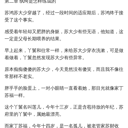
第二章 纨绔是怎样练成的
苏鸿苏大少穿越了，经过一段时间的适应期后，苏鸿终于接
受了这个事实。
感受着年轻却又肥胖的身躯，苏大少有些无语，他知道，这
一定是父母长期喂养的结果。
早上起来，丫鬟和往常一样，来给苏大少穿衣洗漱，可是做
着做着，丫鬟忽然发现苏大少有些异常。
原本痴痴傻傻的苏大少，今天竟然没有傻笑，而且我不像往
常那样不老实。
胖乎乎的脸蛋上，一对小眼睛一直看着她，那目光就像家丁
苏福一样。
这个丫鬟名叫莲儿，今年十三岁，正是含苞待放的年纪，苏
府里的丫鬟中，属她最漂亮。
而家丁苏福，今年十四岁，是一名孤儿，被老管家苏财收