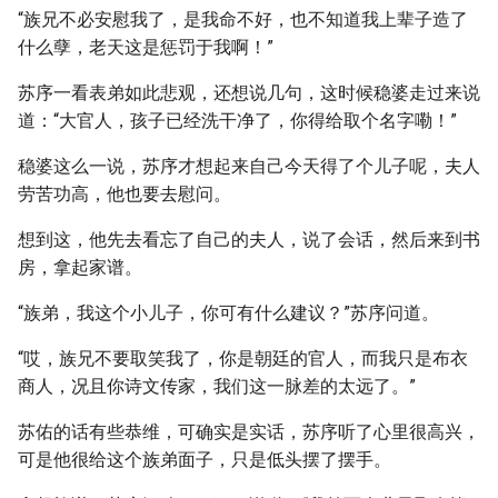
“族兄不必安慰我了，是我命不好，也不知道我上辈子造了
什么孽，老天这是惩罚于我啊！”
苏序一看表弟如此悲观，还想说几句，这时候稳婆走过来说
道：“大官人，孩子已经洗干净了，你得给取个名字嘞！”
稳婆这么一说，苏序才想起来自己今天得了个儿子呢，夫人
劳苦功高，他也要去慰问。
想到这，他先去看忘了自己的夫人，说了会话，然后来到书
房，拿起家谱。
“族弟，我这个小儿子，你可有什么建议？”苏序问道。
“哎，族兄不要取笑我了，你是朝廷的官人，而我只是布衣
商人，况且你诗文传家，我们这一脉差的太远了。”
苏佑的话有些恭维，可确实是实话，苏序听了心里很高兴，
可是他很给这个族弟面子，只是低头摆了摆手。