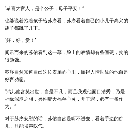
“恭喜大官人，是个公子，母子平安！”
稳婆说着抱着孩子给苏序看，苏序看着自己的小儿子高兴的
胡子都跳了几下。
“好，好，赏！”
闻讯而来的苏佑看到这一幕，脸上的表情却有些僵硬，笑的
很勉强。
苏序自然知道自己这位表弟的心里，懂得人情世故的他自是
好言劝慰。
“鸿儿他含笑出世，自是不凡，而且我观他面目清秀，乃是
福缘深厚之相，兴许哪天福至心灵，开了窍，必有一番作
为。”
对于苏序安慰的话，苏佑自然是听不进去，看着手边的痴
儿，只能唉声叹气。