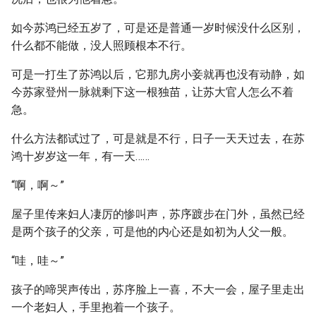
如今苏鸿已经五岁了，可是还是普通一岁时候没什么区别，
什么都不能做，没人照顾根本不行。
可是一打生了苏鸿以后，它那九房小妾就再也没有动静，如
今苏家登州一脉就剩下这一根独苗，让苏大官人怎么不着
急。
什么方法都试过了，可是就是不行，日子一天天过去，在苏
鸿十岁岁这一年，有一天……
“啊，啊～”
屋子里传来妇人凄厉的惨叫声，苏序踱步在门外，虽然已经
是两个孩子的父亲，可是他的内心还是如初为人父一般。
“哇，哇～”
孩子的啼哭声传出，苏序脸上一喜，不大一会，屋子里走出
一个老妇人，手里抱着一个孩子。