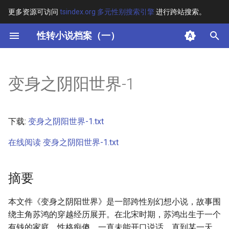
更多资源可访问
tsindex.org 多元性别搜索引擎
进行跨站搜索。
键
性转小说档案（一）
入
摘要
以
变身之阴阳世界-1
开
其他信息 [Processed Page
Metadata]
始
下载:
变身之阴阳世界-1.txt
搜
正文
在线阅读 变身之阴阳世界-1.txt
索
摘要
本文件《变身之阴阳世界》是一部跨性别幻想小说，故事围
绕主角苏鸿的穿越经历展开。在北宋时期，苏鸿出生于一个
有钱的家庭，性格痴傻，一直未能开口说话。直到某一天，