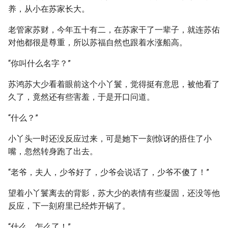
养，从小在苏家长大。
老管家苏财，今年五十有二，在苏家干了一辈子，就连苏佑
对他都很是尊重，所以苏福自然也跟着水涨船高。
“你叫什么名字？”
苏鸿苏大少看着眼前这个小丫鬟，觉得挺有意思，被他看了
久了，竟然还有些害羞，于是开口问道。
“什么？”
小丫头一时还没反应过来，可是她下一刻惊讶的捂住了小
嘴，忽然转身跑了出去。
“老爷，夫人，少爷好了，少爷会说话了，少爷不傻了！”
望着小丫鬟离去的背影，苏大少的表情有些凝固，还没等他
反应，下一刻府里已经炸开锅了。
“什么，怎么了！”