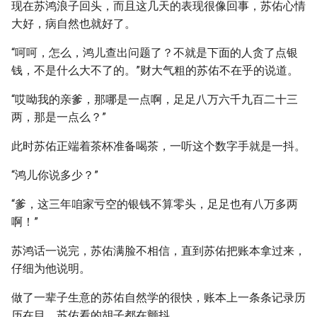
现在苏鸿浪子回头，而且这几天的表现很像回事，苏佑心情
大好，病自然也就好了。
“呵呵，怎么，鸿儿查出问题了？不就是下面的人贪了点银
钱，不是什么大不了的。”财大气粗的苏佑不在乎的说道。
“哎呦我的亲爹，那哪是一点啊，足足八万六千九百二十三
两，那是一点么？”
此时苏佑正端着茶杯准备喝茶，一听这个数字手就是一抖。
“鸿儿你说多少？”
“爹，这三年咱家亏空的银钱不算零头，足足也有八万多两
啊！”
苏鸿话一说完，苏佑满脸不相信，直到苏佑把账本拿过来，
仔细为他说明。
做了一辈子生意的苏佑自然学的很快，账本上一条条记录历
历在目，苏佑看的胡子都在颤抖。