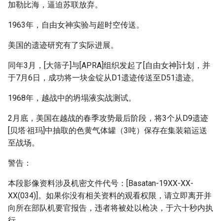
加勒比海，逼迫苏联放弃。
1963年，自由女神实验与超时空传送。
美国的遗迹研究有了实际进展。
同年3月，[大筛子]与[APRA]组织发起了[自由女神]计划，并
于7月6日，成功将一块金锭从D1遗迹传送至D51遗迹。
1968年，越战中的坍塌液实战测试。
2月底，美国在越战的春季攻势最后阶段，将3个从D9遗迹
[贝塔·祖玛]中抽取的色黄气体罐（3吨）保存在集装箱运送
至战场。
警告：
本段影像资料涉及机密文件代号：[Basatan-19XX-XX-
XX(034)]。如果你没有相关资料的观看权限，请立即离开并
向所在部队机要官报告，违者将被处以枪决，于六十秒内执
行。