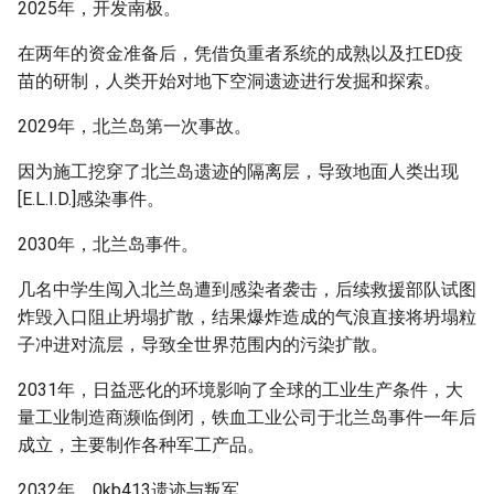
2025年，开发南极。
在两年的资金准备后，凭借负重者系统的成熟以及扛ED疫
苗的研制，人类开始对地下空洞遗迹进行发掘和探索。
2029年，北兰岛第一次事故。
因为施工挖穿了北兰岛遗迹的隔离层，导致地面人类出现
[E.L.I.D.]感染事件。
2030年，北兰岛事件。
几名中学生闯入北兰岛遭到感染者袭击，后续救援部队试图
炸毁入口阻止坍塌扩散，结果爆炸造成的气浪直接将坍塌粒
子冲进对流层，导致全世界范围内的污染扩散。
2031年，日益恶化的环境影响了全球的工业生产条件，大
量工业制造商濒临倒闭，铁血工业公司于北兰岛事件一年后
成立，主要制作各种军工产品。
2032年，0kb413遗迹与叛军。