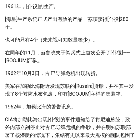
1961年，[仆役]的生产。
[海星]生产系统正式产出有效的产品，苏联获得[仆役]280
个。
也可能只有4个（未来视可知数量极少）。
在同年的11月，赫鲁晓夫于阅兵式上首次公开了[仆役]——
[BOOJUM]部队。
1962年10月3日，古.巴导弹危机出现转折。
美军在加勒比海附近发现苏联的[Rusalra]货船，并在其中发
现了8个被防水布包裹，印有[BOOJUM]字样的集装箱。
1962年，加勒比海的警告讯息。
CIA将加勒比海出现[仆役]的事件通知给了肯尼迪总统，政
斧内部立刻停止对古.巴导弹危机的争吵，并在明知苏联部
署了核潜艇的情况下，集结有史以来最大规模的舰队包围了