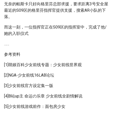
无奈的帕斯卡只好向格里芬总部求援，要求距离3号安全屋
最近的S09区的格里芬指挥官提供支援，搜索AR小队的下
落。
而这一刻，一位指挥官正在S09区的指挥室中，完成了他/
她的入职仪式
……
参考资料
[1]萌娘百科少女前线专题：少女前线世界观
[2]NGA-少女前线16LAB论坛
[3]少女前线官方设定集一版
[4]B站up主 命运の乐章 少女前线全剧情解说
[5]少女前线游戏前作：面包房少女