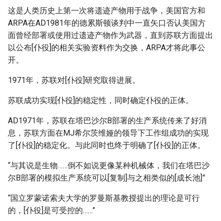
这是人类历史上第一次将遗迹产物用于战争，美国官方和
ARPA在AD1981年的德累斯顿谈判中一直矢口否认美国方
面曾经部署或使用过遗迹产物作为武器，直到苏联方面提出
以公布[仆役]的相关实验资料作为交换，ARPA才将此事公
开。
1971年，苏联对[仆役]研究取得进展。
苏联成功实现[仆役]的稳定性，同时确定仆役的正体。
AD1971年，苏联在塔巴沙尔B部署的生产系统传来了好消
息，苏联方面在MJ希尔茨维娅的领导下工作组成功的实现
了[仆役]的稳定化。与此同时也终于明确了[仆役]的正体。
“与其说是生物……倒不如说更像某种机械体，我们在塔巴沙
尔B部署的模拟生产系统可以[复制]与之相类似的[成长池]”
“国立罗蒙诺索夫大学的罗曼斯基教授提出的理论是可行
的，[仆役]是可受控的……”