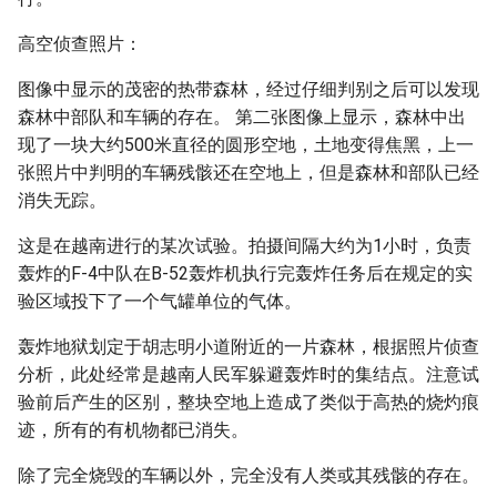
高空侦查照片：
图像中显示的茂密的热带森林，经过仔细判别之后可以发现
森林中部队和车辆的存在。 第二张图像上显示，森林中出
现了一块大约500米直径的圆形空地，土地变得焦黑，上一
张照片中判明的车辆残骸还在空地上，但是森林和部队已经
消失无踪。
这是在越南进行的某次试验。拍摄间隔大约为1小时，负责
轰炸的F-4中队在B-52轰炸机执行完轰炸任务后在规定的实
验区域投下了一个气罐单位的气体。
轰炸地狱划定于胡志明小道附近的一片森林，根据照片侦查
分析，此处经常是越南人民军躲避轰炸时的集结点。注意试
验前后产生的区别，整块空地上造成了类似于高热的烧灼痕
迹，所有的有机物都已消失。
除了完全烧毁的车辆以外，完全没有人类或其残骸的存在。