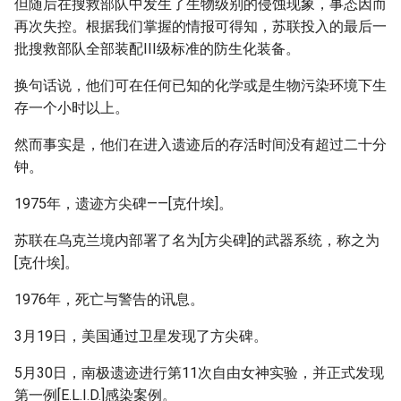
但随后在搜救部队中发生了生物级别的侵蚀现象，事态因而
再次失控。根据我们掌握的情报可得知，苏联投入的最后一
批搜救部队全部装配III级标准的防生化装备。
换句话说，他们可在任何已知的化学或是生物污染环境下生
存一个小时以上。
然而事实是，他们在进入遗迹后的存活时间没有超过二十分
钟。
1975年，遗迹方尖碑——[克什埃]。
苏联在乌克兰境内部署了名为[方尖碑]的武器系统，称之为
[克什埃]。
1976年，死亡与警告的讯息。
3月19日，美国通过卫星发现了方尖碑。
5月30日，南极遗迹进行第11次自由女神实验，并正式发现
第一例[E.L.I.D.]感染案例。