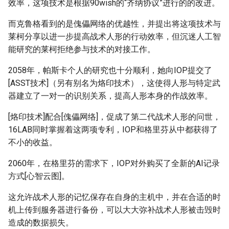
效率，这项技术是根据90wish的“齐纳协议”进行的的改进。
而克鲁格看到的是傀儡网络的优越性，并提出将这项技术与
莱柯分享以进一步提高战术人形的行动效率，但沉迷人工智
能研究的莱柯拒绝参与技术的对接工作。
2058年，帕斯卡个人的研究也十分顺利，她向IOP提交了
[ASST技术]（另有别名为烙印技术），这使得人形与特定武
器建立了一对一的识别关系，提高人形本身的作战效率。
[烙印技术]配合[傀儡网络]，促成了第二代战术人形的问世，
16LAB同时掌握着这两项专利，IOP和格里芬从中都获得了
不小的收益。
2060年，在格里芬的需求下，IOP对外购买了全新的AI记录
方式[心智云图]。
这允许战术人形的记忆保存在自身的主机中，并在合适的时
机上传到服务器进行备份，可以大大弥补战术人形被击毁时
造成的数据损失。