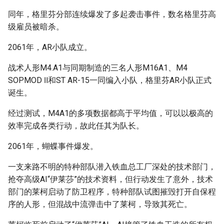
同年，格里芬分部连续爆发了多起袭击事件，数名格里芬高
级雇员被暗杀。
2061年，AR小队成立。
战术人形M4.A1与同期制造的三名人形M16A1、M4
SOPMOD Ⅱ和ST AR-15一同编入小队，格里芬AR小队正式
诞生。
经过测试，M4A1的多项数据都高于平均值，可以以极高的
效率完成各类行动，故此任其为队长。
2061年，蝴蝶事件爆发。
一支来路不明的特种部队潜入铁血总工厂深处的技术部门，
抢夺高级AI“伊莱莎”的技术资料，但行动发生了意外，技术
部门的莱柯启动了防卫程序，特种部队试图摧毁打开自保程
序的人形，但混战中流弹击中了莱柯，导致其死亡。