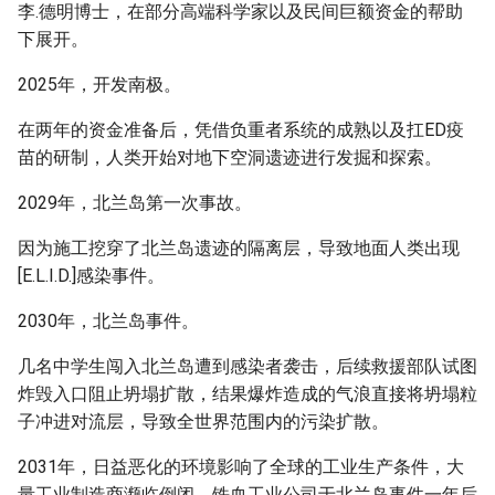
李.德明博士，在部分高端科学家以及民间巨额资金的帮助
下展开。
2025年，开发南极。
在两年的资金准备后，凭借负重者系统的成熟以及扛ED疫
苗的研制，人类开始对地下空洞遗迹进行发掘和探索。
2029年，北兰岛第一次事故。
因为施工挖穿了北兰岛遗迹的隔离层，导致地面人类出现
[E.L.I.D.]感染事件。
2030年，北兰岛事件。
几名中学生闯入北兰岛遭到感染者袭击，后续救援部队试图
炸毁入口阻止坍塌扩散，结果爆炸造成的气浪直接将坍塌粒
子冲进对流层，导致全世界范围内的污染扩散。
2031年，日益恶化的环境影响了全球的工业生产条件，大
量工业制造商濒临倒闭，铁血工业公司于北兰岛事件一年后