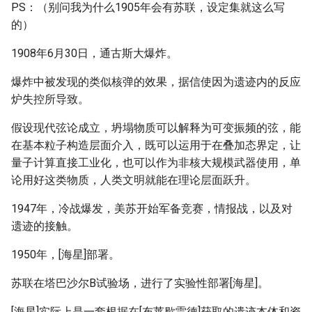
PS：（别问我为什么1905年会有苏联，设定集就这么写
的）
1908年6月30日，通古斯大爆炸。
爆炸中被发现的类似核弹的效果，据信使因为遗迹内的反应
炉失控所导致。
假设现代弦论成立，坍塌物质可以解释为可变振频的弦，能
在基本粒子构造层面介入，既可以运用于在叠加态界定，让
量子计算直接工业化，也可以作为非核大规模武器使用，单
论用好这类物质，人类文明就能在理论层面跃升。
1947年，冷战爆发，美苏开始军备竞赛，情报战，以及对
遗迹的接触。
1950年，[海星]部署。
苏联在塔巴沙尔B试验场，进行了实验性部署[海星]。
[海星]实际上是一套根据在[布莱歇雷德]获取的遗迹本体和资