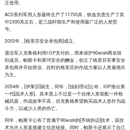
泛使用。
ACD系列军用人形最终生产了11730具，铁血负责生产了其
中2300具左右，是三战时期生产和使用最广泛的人形型
号。
2053年，[格里芬安全承包商]成立。
退伍军人克鲁格利用I.O.P支付的，用来保护90wish两名组
织成员，帕斯卡和莱珂安全的酬金，创立了格里芬军事安全
承包商并开始营业。此时的格里芬的作战力量以人类雇佣兵
为主。
2054年，[伊莱莎]诞生，同年，[蚀刻理论]公布，IOP推出第
一代[战术人形]。其本质上不过是一个自律人形装配一件枪
械武器，作战效率不高，但克鲁格希望购买战术人形作为战
斗力，以减少人类的伤亡。
同年，帕斯卡公布了曾属于90wish的[齐纳协议]技术，该技
术允许人形直接建立信息链接。同时，帕斯卡还展示了自己