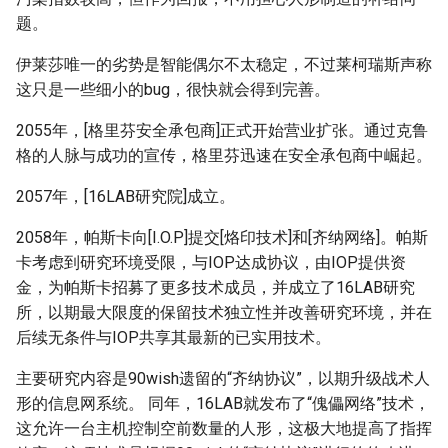
题。
伊莱莎唯一的劣势是智能偶尔不太稳定，不过莱柯瑞斯声称
这只是一些细小的bug，很快就会得到完善。
2055年，[格里芬安全承包商]正式开始营业扩张。通过克鲁
格的人脉与成功的宣传，格里芬迅速在安全承包商中崛起。
2057年，[16LAB研究院]成立。
2058年，帕斯卡向[I.O.P]提交[烙印技术]和[齐纳网络]。帕斯
卡考虑到研究环境受限，与IOP达成协议，由IOP提供资
金，为帕斯卡招募了更多技术成员，并成立了16LAB研究
所，以期最大限度的保留技术独立性并改善研究环境，并在
后续无条件与IOP共享其最新的已实用技术。
主要研究内容是90wish遗留的“齐纳协议”，以期升级战术人
形的信息网系统。 同年，16LAB就发布了“傀儡网络”技术，
这允许一台主机控制空前数量的人形，这极大地提高了指挥