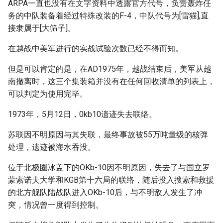
ARPA一直也没有在文字资料中透露官方代号，负责轰炸任
务的中队装备着经过特殊改装的F-4，中队代号为[雷猫],直
接隶属于[大筛子]。
在越战中美军进行的实战试验次数已经不得而知。
但是可以肯定的是，在AD1975年，越战结束后，美军从越
南撤离时，这三个集装箱并没有在任何回收清单的列表上，
可以判定为使用完毕。
1973年，5月12日，0kb10遗迹失去联络。
苏联因不明原因与其失联，最终事故被55万吨量级的核弹
处理，遗迹被海水吞没。
位于北极圈冰盖下的OKb-10因不明原因，失去了与国立罗
蒙索诺夫大学和KGB第十六局的联络，随后投入搜索和救援
的北方舰队陆战队进入OKb-10后，与不明敌人发生了冲
突，情况曾一度得到控制。