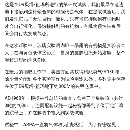
这是在D9贝塔-祖玛所进行的第一次试验，我们最早在遗迹
地下接触到这种聚合体的时候便是气体，在提取试验后，我
们发现它几乎无法被物理液化，只有当它接触到有机物时，
才会自行液化，侵蚀接触到的有机物，有机物侵蚀结束后，
又会自行恢复成气态。
在这次试验中，玻璃实验房内唯一暴露的有机物是实验者本
人，在与黄色液体接触后，自身的皮肤组织开始溶解，整个
溶解过程约为300秒。
在最后的抽取工作中，美国方面共获得约此类气体130吨，
除少量分配到各个实验室作为试验用途以外，多数集中储存
在位于D9贝塔-祖玛地下约300M的装甲仓库中。
AD1968年，根据林登总统的命令，曾将三个集装箱（共计
3吨的气体），连同配套设施一起秘密部署到了位于北部湾
的航母上，并在越战中投入到实战试验。
试验中，ARPA一直将气体称为[助燃剂]，为了保密起见，