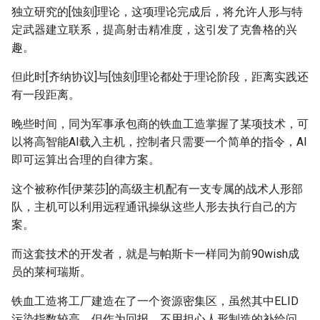
独立研究的[蚀刻]理论，这项理论完成后，将允许人形与特
定武器建立联系，提高射击精准度，这引发了克鲁格的兴
趣。
但此时[齐纳协议]与[蚀刻]理论都处于理论阶段，距离实践还
有一段距离。
晚些时间，同为军事承包商的铁血工造掌握了某项技术，可
以将高智能AI载入主机，控制者只需要一个简单的指令，AI
即可运算出合理的自律方案。
这个被称作[伊莱莎]的高级主机配有一支专属的战术人形部
队，主机可以利用远程通讯操纵这些人形去执行自己的方
案。
而这套技术的开发者，就是与帕斯卡一样同为前90wish成
员的莱柯瑞斯。
铁血工造将工厂建造在了一个资源密集区，虽然其中ELID
污染指数较高，但作为回报，不用担心人形制造的补给问