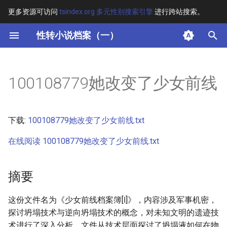
更多资源可访问
tsindex.org 多元性别搜索引擎
进行跨站搜索。
键
性转小说档案（一）
入
摘要
以
100108779她改变了少女前线
开
其他信息 [Processed Page
Metadata]
始
下载:
100108779她改变了少女前线.txt
搜
正文
在线阅读 100108779她改变了少女前线.txt
索
摘要
这份文件名为《少女前线档案簿[Ⅰ]》，内容涉及军事机密，
探讨坍塌技术与逆向坍塌技术的概念，对未知文明的遗迹技
术进行了深入分析。文件从技术层面探讨了坍塌液如何在物