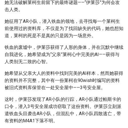
她无法破解莱柯生前留下的最终谜题——“伊莱莎”为何会攻
击人类。
她征用了AR小队，潜入铁血的领地，去寻找每一个莱柯生
前使用过的资料库，不仅是为了找回缺失的代码，她也想知
道，莱柯的死是不是真的只是因为一场意外。
铁血的废墟中，伊莱莎获得了人形的身体，并在沉默中继续
自我进化，她希望成为“父亲”莱柯心中完美的AI——获得与
人类别无二致的心智。
她希望从父亲大人的资料中找到完美的AI样本，然而她获得
的资料并不完整，其中有一份莱柯在90wish时编写的资料
被旧式资料库保管在一处安全屋中——3号安全屋。
这时，伊莱莎发现了AR小队的行踪，AR小队通过帕斯卡的
口令，潜入3号安全屋成功窃取了这份资料。伊莱莎立刻派
遣铁血头目袭击AR小队，但混乱中，AR小队四散逃亡，带
有资料的M4A1下落不明。