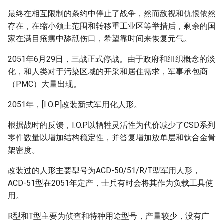
最终在相互限制的条约中停止了战争，然而敌视和仇恨依然
存在，在缩小领土范围和转移重工业区等举措后，剩余的国
家在满目疮痍中舔舐伤口，希望靠时间来恢复元气。
2051年6月29日，三战正式停战。由于政府和组织概念的淡
化，和人类对于污染区域的开采和居住需求，军事承包商
（PMC）大量出现。
2051年，[I.O.P.]改装新式军用化人形。
根据战时的反馈，I.O.P以牺牲灵活性为代价减少了CSD系列
零件数量以增加结构稳定性，并答复增加放单层和钛合金骨
架密度。
改装过的人形主要型号为ACD-50/51/R/T型军用人形，
ACD-51型在2051年定产，士兵有时会将其作为负载工具使
用。
R型和T型主要为侦查和特种用途型号，产量较少，没有广