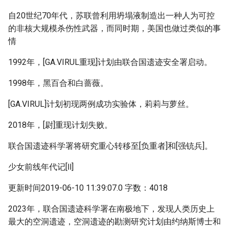
自20世纪70年代，苏联曾利用坍塌液制造出一种人为可控
的非核大规模杀伤性武器，而同时期，美国也做过类似的事
情
1992年，[GA.VIRUL重现]计划由联合国遗迹安全署启动。
1998年，黑百合和白蔷薇。
[GA.VIRUL]计划初现两例成功实验体，莉莉与萝丝。
2018年，[尉]重现计划失败。
联合国遗迹科学署将研究重心转移至[负重者]和[强铳兵]。
少女前线年代记[Ⅱ]
更新时间2019-06-10 11:39:07.0 字数：4018
2023年，联合国遗迹科学署在南极地下，发现人类历史上
最大的空洞遗迹，空洞遗迹的勘测研究计划由约纳斯博士和