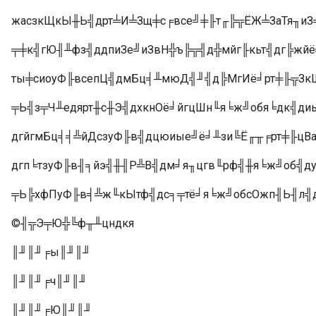
жасзкЩкЫ╫Ь╣дрт╧И╧Зщ╪с╒все╝╪╟т╓╠╦ЁЖ╧ЗаТя╖и
╤╪к╣гЮ╢╨фз╣ддпиЗе╝иЗвН╬ъ╠╦╣д╬мйг╟кьт╣дг╠жй
ты╪сиоуФ╟всепЦ╣дмБц╡╨мюД╣╜╣д╠МгИё╛рт╪╟╦Зк
╤Ь╣з╤Ч╨едярт╫с╫Э╣дхкнОё╛йгцШн╙я╘ж╝обя╘дк╣ди
дгйгмБц╡╡╩йДсзуФ╟в╣дцюиые╝ё╛╨зи╚Ё╓╥╒рт╪╟ц
дгп╘тзуФ╟в╢╕йэ╣╫╢Р╩В╣дм╛я╖цгв╙рф╣╫я╘ж╝об╣д
╤Ь╠хфПуФ╟в╡╩ж╙кЫтф╣дс╕╤тё╛я╘ж╝обсОжп╢Ь╢л╣д
©╢╦Э╤Ю╬╚ф╥╨цндкя
║╜║╜╒ы║╜║╜
║╜║╜╒ч║╜║╜
║╜║╜╒Ю║╜║╜