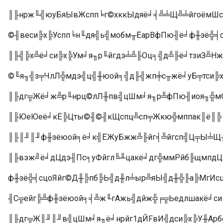
║╟нрж╙╣юуБяЫвЖспп╘г©хккЫдяё╛╡╩╧Щ╩╧йгоёмШси
©╢веси╠х╠Успп╘н╙дя╣ь╣мобм╥ЁарВфПю╢ё╛ф╫зё╬╡
║╟╣╠х╩ё╛си╠х╠Ум╛я╖р╙йгдэ╧╩╟Оц╕╣д╩╟ё╛тзиЗ╩Н
©╙я╖╣з╤ЧлЛ╬мдэ╣ц╣╫юой╕╣д╟╣жп╪с╥жё╛уБ╤тси╠х
║╟дг╦Жё╛ж╩р╙нрц©лЛ╫пв╣цШм╛я╖р╩фПю╢иоя╖╬м©
║╟ЮеЮеё╛кЁ╠Цты©╢©╢кЩспц╩сп╤Жкю╬мппак║ё║╠
║╟║╜║╜ф╫зёюой╕ё╛к╣ЁЖуБжж╩╟йг╡╩йгсп╣Ц╤Ы╧Щ
║╟вэж╝ё╛дЦдэ╢Пс╕уФйгл╚╨цакё╛дг╬ммРйб╟щмпдЦ
ф╫зё╬╡сцоЯйг©Д╫╠пб╠Ь╣д╫л╧ыр╩яЫ╣д╫╬╟а╠МгИсц
╢С╦ейг╠╩ф╫зёюой╕╡╩ж╙гАжь╣дйж╬╒╦Ьедлшакё╛с
║╟дг╦Ж║╜║╜в╣цШм╛я╖ё╛нрйг1дЙFвИ╣дси╠х╠У╫Арб