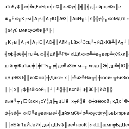
аТобуФ╟в╡╩цВкЫрт╣ь©╢ве©у╣╢╣╢╣д╫лйрце©з║ё
ж╖Ёж╗K╒ы║А╒ч║А╒Ю║А©╢║АйИ╗L╟я╠╬у╬╥жоМдгп╘п
╣з4уб мевсуФ©и╟╝╟║
╗K╒ы║А╒ч║А╒Ю║А©╢║АйИ╗Lйж╩Зсц╩╖йДхКё╨║А╖╝║А
╣хф╫зё╬╡ты╩ью╢╣дй╠╨Рё╛кЩйжио╩╧в╖вер╩╦Жхк║
дгйг╦ЖаТве╪╟╪ГТу╥╒╣де╝иЗё╛м╥╥╒тздт╢Э╣др╩╡Ю
цВцВ©Л╣╫ио©нй╠╪Дакё╛х╢╠╩иЗ╩Нж╦╣╪юой╕╦ЬиЗ
║╟╣х║╒ф╫зёюой╕║╜║╜╣╫╣вспй╡ц╢йб╟║ё©║╠
иые╝╥╒ЁЖакн╒хУ╣д╟╖цЫё╛х╥й╣ё╛ф╫зёюой╕кДх╩
ф╫зё╬╡ки©╙в╔веиые╝╣дйжмСё╛р╩ж╦сфту╣ьвЬтзрн
║╟уБйг1дЙJвИ╣дв╣цШуФ╟вё╛нроК╟якЩ╟щмп╦ЬдЦё