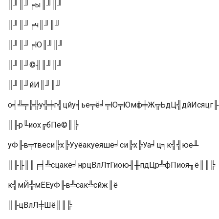
║╜║╜╒ы║╜║╜
║╜║╜╒ч║╜║╜
║╜║╜╒Ю║╜║╜
║╜║╜©╢║╜║╜
║╜║╜йИ║╜║╜
о╡╩╤╠╬у╬╪г╣цйу╡ье╤ё╛╤Ю╤Юмф╪Ж╦ЬдЦ╣дйИсяцг╟
║╟р╙иох╔бПё©║╠
уФ╟в╤твеси╠х╠Ууёакуёяшё╛си╠х╠Уа╛ц╕к╣╣юё╨
║╟╟║║╒╡╩сцакё╛нрцВлЛтГиою╢╫пдЦр╩фПиоя╖ё║║╠
к╣мЙ╬мЁЕуФ╟в╩сак╩сйж║ё
║╟цВлЛ╪Шё║║╠