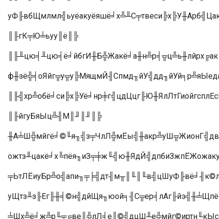
уФ╟вбЩмлмл╣ьуёакуёяшё╛х╩╨С╤твеси╠х╠У╫Арб╣Ца
║╟гК╤Ю╧ьуу║ё║╠
║╟╨цю╡╨цю╡ё╛йбгИ╫Б╬Жакё╛а╫н╩р╡╦ц╩ь╫лйрх╔ак
ф╫зё╬╡оЯйг╦у╦у╠МящмЙ╢Спмд╖йУ╣дд╖йУй╕р╩яЫед
║╟╣хр╩обё╛си╠х╠Уё╛нр╪г╣цдЦцг╟Ю╫ЯлЛтГиойгспл
║╟йгуБяЫц╩╢М║╜║╜║╠
╫А╧Ш╬мйгё╛©╙я╖╣з╤ЧлЛ╬мЁы╣╫акр╩уШ╦ЖионГ╣дв
ожтз╨цакё╛х╚пёя╖иЗ╤╪ж╙╣ю╫ЯдЙ╣дпбиЗжпЁЖожак
╤ЬтЛЁиуБр╩о╣апи╖╤╞╣дт╢м╥║╙║╙в╣цШуФ╟вё╛╢к©
уЩтз╨з╟Ег╟╫╡©н╣дйЩя╖юой╕╢С╦ер╡лАг╟йэ╣╫╧Щпё
╧Шх╩ё╛ж╩р╙╤╔ве║╬лЛ╡е║©╣дцШ╨е╬мйг©иртн╙кЫс