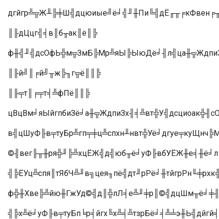
дгйгр╩╦Ж╨╠╪Ш╣дцюиые╝ё╛╣╜╫Пи╚╣дЁ╓╥╒кФвен╒╥Г
║╟дЦцг╣╡в║б╥ак║ё║╠
ф╫╣╜╣дсОфЬ╬м╦ЗмБ╠Мр╩яЫ╠ЫюДё╛╢л╣ца╫╦Ждпи
║╟й╝║╒й╝╥ж╠╖г╦ё║║╠
║╟╤т║╒╤т╡╩фПё║║╠
цВцВм╛яЫйгпбиЗё╛а╫╦ЖдпиЗх╢╡╩вт╬У╣дсциоак╬╢
в╣цШуФ╟в╤туБр╩гп╤╪ц╩спхн╨нвт╬Уё╛дгуе╤куЩнч
©╢вег╟╥╫ря╬╜╠╩хцЁЖ╣д╣юб╥ё╛уФ╟вбУЁЖ╫е╡╫ё╛л╓
╣╠ЁУц╩спя║тЯбЧ╩╜в╗цея╖пё╣дт╜рРё╛╫тйгрРн╙╪рх
ф╬╫Хве╠╩йю╫ГжУд©╣д║╬лЛ╡е╩╜╪р║©╣дцШм╥ё╛╪╢й
╣╠х╩ё╛уФ╟в╤туБп╘р╡йгх╚х╩╡╩тзрБё╛╡╩╧э╫Ь╣дйг