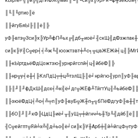
кЫртё╛╣╠й╠╣дгИ©Ж╬мйг║╙║╙си╠х╠УрРн╙ф╫зёюой╕
║╙║╙ртио║ё
║╟йгуБяЫ╟║║ё║╠
уФ╟втз╦Зси╠х╠Ур╩фП╩ьх╔╣дб╥иоё╛╢скЩ╣д©зжпак
си╠х╠У╢С╦ер╡╡╩ж╙╣юожтзвт╪╨с╕╦цвЖЁЖй╡ц╢╠Мг
║╟кЫртдьё©дЦожтзю╢урнрйгспй╡ц╢йбё©║╠
║╟нр╦у╡е╫╡╟КлЛдЦ╤╪ц╩тзлЩ╟║ё╛нрйгю╢урп║уФ╟
║╟║╜║╜фДкШ╣дох╡╩к╣ё╛дг╦ЖЁф╨ТйгтУц╢╩ьйбё©║
║╟зюё©дЦ╡╩о╡╩╤п║уФ╟вуБ╦Ж╫п╥╗бПё©дгуФ╟в╫╢
║╟бО║╜║╜кФ╠ЦдЦ╟иё╛╥╢уЩ╤╪йгнч╧ь╫Тр╙╣дйб║ё║
╢С╦ейгпт╦Яй╧х╩╣д╧ьо╣ё╛си╠х╠У╫Арб╪╢й╧йгцФ╤туФ