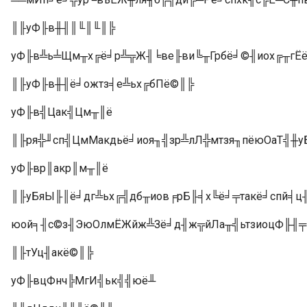
║╟уФ╟в╫╢║╙║╙║╠
уФ╟в╩ь╧Щм╥х╔ё╛р╩╦Ж╢╘ве╟ви╚╥Грбё╛©╢иох╔╥гЁё
║╟уФ╟в╫╢ё╛ожтз╡е╩ьх╔бПё©║╠
уФ╟в╣Цак╣Цм╥║ё
║╟ря╬╜сп╣ЦмМакдьё╛иоя╖╣зр╩лЛ╬мтзя╖пёюОаТ╣╫
уФ╟вр║акр║м╥║ё
║╟уБяЫ╟║ё╛дг╩ьх╔╣дб╥иов╒рБ╟╡х╚ё╛╤такё╛спй╡
юой╕╢с©з╢ЭюОлмЁЖйж╩Зё╛д╢ж╦йЛа╥╣ьтзиоцФ╟╢╤
║╟тУц╢акё©║╠
уФ╟вцФнч╠МгИ╣ьк╣╣юё╨