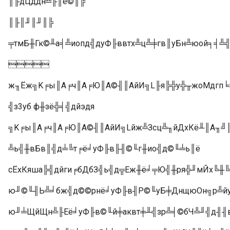
║╟дЦддн╩╟║ё©║╠
║╟║╜║╜║╠
╤тмБ╫Гк©╨а╡╩иопд╣дуФ╟ввтх╩ц╩╪гв║уБн╩юой╕╡

ж╖Ёж╗K╒ы║А╒ч║А╒Ю║А©╢║АйИ╗L╟я╠╬у╬╥жоМдгп╘п
╣з3уб ф╫зё╬╡╣дйэдя
╗K╒ы║А╒ч║А╒Ю║А©╢║АйИ╗Lйж╩Зсц╩╖йДхКё╨║А╖╝║А
╩ь╣╫вБв║╣д╧╚т╒ё╛уФ╟в╟╢©╙г╫ио╣д©╙╧ь║ё
сЁхКяша╠╣дйги╒бДбЗ╣ь╣д╦Еж╫ё╛╤Ю╣╫ря╬╜мЙх╚╫╚
ю╜©╙╢Ь╩╛бж╣д©©рнё╛уФ╟в╢Р©╙уБ╪ДнщюОн╗р╩йу
ю╜╧ЩйЩн╩╟Её╛уФ╟в©╙й╪аквт╪╨╣зр╩╡©бЧ╩╜╣д╢╢