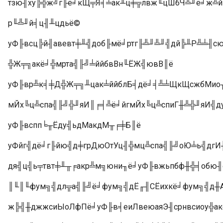
тзю╢ху╠╬ж╝г╟ё╛кЩ╤Я╡╧ак╨ц╪╦лвж╙цШбЧ╩╜ё╛ж╩йг
р╙╩╜й╡ц╢╨цдьё©
уФ╟всц╠й╢авевт╪╨╣доб╟мё╛ртг╟╩╜╩╜╣дй╠╨Р╩╧╢с
╬Ж╤╗акё╛╬мрта╣╟╝╧ййбвВн╙ЁЖ╣ювВ║ё
уФ╟вр╩к╡╪Д╬Ж╤╗╨цак╧ййблБ╡дё╛╡╩╧ЩкЩсжбМио╥
мЙх╚ц╩спа╣╟╝╬╜яИ║╒╡╩ё╛йгмЙх╚ц╩спиГ╫╩╬╜яИ╣
уФ╟вспп╘╥Ёду╣ьдМакдМ╥╒╪Б║ё
уФйг╣дё╛г╟йю╣д╪грДюОтУц╢╬мц╩спа╣╟╝оЮ╧ь╣дгИ
дя╣ц╣ь╤твт╪╨╥╒акр╩м╗юни╖ё╛уФ╟вжьпбф╫╬╡обю╢
║╙║╙фум╗╣дл╦а╣╟╝ё╛фум╗╣дЁ╓╢СЁихкё╛фум╗╣д╫А
ж╠╣╫джжсиЫоЛфПё╛уФ╟в╡еиЛвеюаяЭ╢срнвсиоу╬а