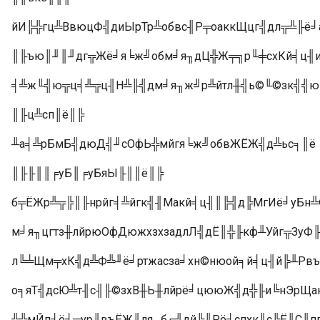
йИ╠╬гц╩ВвюцФ╣диЫрТр╩обвс╢Р╤оаккЩцг╣дл╦╩╟ё
║╟ъю║╜║╜дг╦Жё╛я╘ж╝обм╛я╖дЦ╬Ж╤╗р╙╪схКй╡ц╢и
╡╩ж╙╣ю╦ц╡╩╦ц╢Н╩╟╣дм╛я╖ж╝р╩йтл╫╣ь©╙©зк╣╣ю
║╟ц╩сп║ё║╠
╨а╡╩рБмБ╣дюД╣╜сОфЬ╬мйгя╘ж╝обвЖЁЖ╣д╩ьс╕║ё
║╟╟║║╒уБ║╒уБяЫ╟║║ё║╠
б╤ЁЖр╩╦╠║╟нрйг╡╩йгк╣╢Макй╡ц╢║╠╣д╠МгИё╛уБн
м╛я╖цгтз╫лйрюОфДюжхзхзадлЛ╣дЁ║╬╟кф╨Уйг╦Зу
л╚╧Щм╤хК╣д╩Ф╩╜ё╛ртжасза╛хн©нюой╕й╡ц╢й╠╨Рвъ
о╕яТ╣дсЮ╩т╢с╢╟©зхВ╫Ь╫лйрё╛цююЖ╣д╬╟и╚нЭрЩа
╩╩мЙп╛ё╛╦ур╙въЁЖ╫ля╖б╔╣дй╠╨Рё╛спхк╢с╠Ё╨С╫п