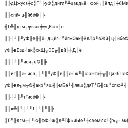
║╟дЦжусз╫с╣Г╩╟уФ╣дйгл╚╨цакдьё╛юой╕╣ёпд╣╫бМ
║╟спй╡ц╢йбё©║╠
╣Г╩╟дгм╥╤ыак╪╦цКжс║ё
║╟║╜║╜уФ╟в╫╢ё╛дЦйг╡╩йгмЭак╫ЯлЛр╙вЖй╡ц╢йбё
уФ╟вЁад╛ак╠хкЩ╦ЭЁ╓╣дй╠╪Д║ё
║╟║╜║╜иоя╖ё©║╠
║╟йг╟║ё╛иоя╖║╜║╜уФ╟в╫╢ё╛ж╙╣юожтз╪╦╣ЦакбПё
уФ╟вл╖м╥©╢акр╩яш╢╟мБё╛╢ляш╣дяТ╧Б╢сц╩спю╜╢
║╟║╜║╜тГиоё©║╠
║╟к╩║╙║╙╨Т║╙║╙║╠
╣Г╩╟дгм╥╢╚ю╢фФ╧ж╣д╨ТфЬиЫё╛╫свемЙх╚╣ъ╦╡ак