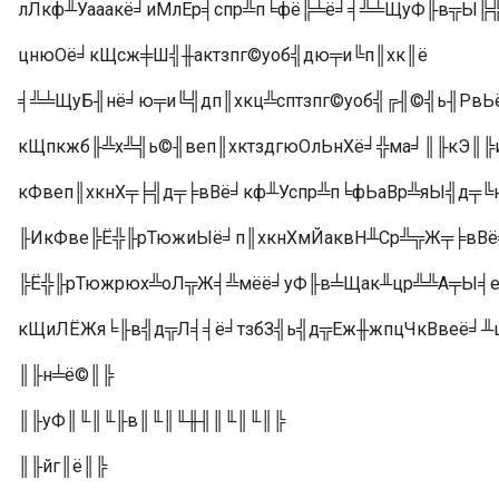
лЛкф╨Уааакё╛иМлЕр╡спр╩п╘фё╠╧ё╛╡╩╧ЩуФ╟в╦Ы╠╬
цнюОё╛кЩсж╪Ш╣╫актзпг©уоб╣дю╤и╚п║хк║ё
╡╩╧ЩуБ╢нё╛ю╤и╚╣дп║хкц╩сптзпг©уоб╣╔╢©╣ь╢Рв
кЩпкжб╟╩х╩╣ь©╢веп║хктздгюОлЬнХё╛╬ма╛║╟кЭ║
кФвеп║хкнХ╤╞╣д╤╞вВё╛кф╨Успр╩п╘фЬаВр╩яЫ╣д╤╚
╟ИкФве╠Ё╬╟рТюжиЫё╛п║хкнХмЙаквН╨Ср╩╦Ж╤╞вВё
╠Ё╬╟рТюжрюх╩оЛ╦Ж╡╩мёё╛уФ╟в╧Щак╨цр╩╩А╤Ы╡е
кЩиЛЁЖя╘╟в╣д╦Л╡╡ё╛тзбЗ╣ь╣д╦Еж╫жпцЧкВвеё╛╨
║╟н╧ё©║╠
║╟уФ║╙║╙╟в║╙║╙╫╢║╙║╙║╠
║╟йг║ё║╠