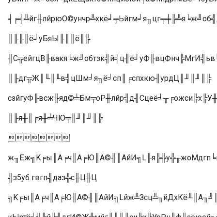
╡╒╡╩йг╫лйрюО©унчр╩хкё╛╤Ьйгм╛я╖цг╤╪╠╩я╘ж╝об
║╟╟║ё╛уБяЫ╟║║ё║╠
╢С╦ейгцВ╟вакя╘ж╝обтзк╣й╡ц╢ё╛уФ╟вцФнч╠МгИ╣ь
║╟дг╦Ж║╙║╙в╣цШм╛я╖ё╛сп║╒спхкю╢урдЦ║╜║╜║╠
сзйгуФ╟всж╟яд©╧Бм╤оР╫лйр╣д╢Сцеё╛╥╒ожси╠х╠
║╟я╫║╒я╫╧ЧЮ╤║╜║╜║╠

ж╖Ёж╗K╒ы║А╒ч║А╒Ю║А©╢║АйИ╗L╟я╠╬у╬╥жоМдгп╘п
╣з5уб гвгп╣даз╬с╫Ц╫Ц
╗K╒ы║А╒ч║А╒Ю║А©╢║АйИ╗Lйж╩Зсц╩╖йДхКё╨║А╖╝║А