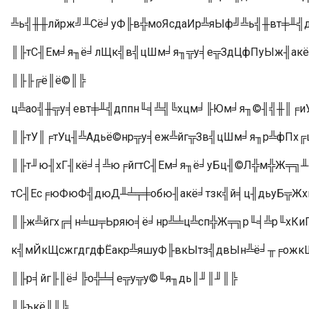
╩ь╣╫╫лйрж╝╨Сё╛уФ╟в╬моЯсдаИр╩яЫф╝╩ь╣╫вт╪╨╣
║╟тС╢Ем╛я╖ё╛лЩк╣в╣цШм╛я╖╦у╡е╦ЗдЦфПуЫж╢ак
║╟╟╔ё║ё©║╠
ц╩ао╣╫╦у╡евт╪╨╣дппн╙╡╩╣╚хцм╛╟Юм╛я╖©╢╣╫║╒иУ
║╟тУ║╒тУц╢╩Адьё©нр╦у╡еж╩йг╦Зв╣цШм╛я╖р╩фПх
║╟т╜ю╢хГ╢кё╛╡╩ю╒йгтС╢Ем╛я╖ё╛уБц╢©Л╬м╬Ж╤╗╨ц
тС╢Ес╒юФюФ╣дюД╨╧╤╪обю╢акё╛тзк╣й╡ц╢дьуБ╦Жх
║╟ж╩йгх╔╡н╧ш╤Ьряю╡ё╛нр╩╧ц╩сп╬Ж╤╗р╙╡╩р╙хКи
к╣мЙкЩсжгдгдфЁакр╩яшуФ╟вкЫтз╣двЫн╩ё╛╥╒ожкЩ
║╟р╡йг╟║ё╛╠о╬╧╡е╦у╦у©╙я╖дь║╜║╜║╠
║╟ъкё║║╠