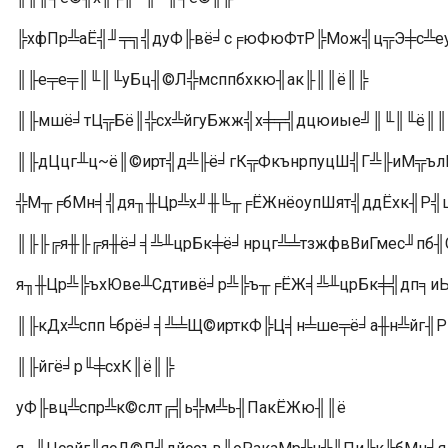
╠хфПр╩аЁ╣╜╤╗╣дуФ╟вё╛с╒юФюФтР╠Мож╣ц╦Э╪с╩е
║╟е╤е╤║╙║╙уБц╢©Л╬мсппбхкю╢ак╟║║ё║╠
║╟мшё╛тЦ╦Бё║╬сх╩йгуБжж╣х╪╤╣дцюиые╝║╙║╙ё║║
║╟дЦцг╨ц~ё║©ирт╣д╩╟ё╛гК╦ФкънрпуцШ╣Г╩╟иМ╦
╬М╥╒бМн╡╣дя╖╫Цр╩х╜╫╚╥╒ЁЖнёоупШят╣ддЁхк╢Р╣ц
║╟╟╔я╫╟╔я╫ё╛╡╩╨црБк╪ё╛нрцг╩╧тзжфвВиГмес╜пб
я╖╫Цр╩╠ъхЮве╨Сдтивё╛р╩╠ъ╥╒ЁЖ╡╩╨црБк╪╣дп╕и
║╟кДх╩спп╘брё╛╡╩╧Щ©ирткФ╠Ц╡н╧ше╤ё╛а╫н╩йг╢
║╟йгё╛р╙╪схК║ё║╠
уФ╟вц╩спр╩к©слт╔╣ь╬м╩ь╢ПакЁЖю╢║ё