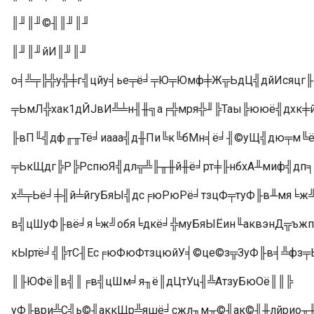
║╜║╜©╢║╜║╜
║╜║╜йИ║╜║╜
о╡╩╤╠╬у╬╪г╣цйу╡ье╤ё╛╤Ю╤Юмф╪Ж╦ЬдЦ╣дйИсяцг╟
╤ЬмЛ╬хак1дЙJвИ╩╧н╢╫╗а╒╬мря╬╜╠Таы╠ююё╣дхк╪
╟вП╙╣дф╓╥Тё╛иааа╣д╫Пи╚к╚бМн╡ё╛╢©уЩ╣дю╤м╚ё
╤ЬкЩдг╠Р╠РспюЯ╣дл╦╩╟╥╫й╫ё╛рт╪╟нбхА╨миф╣дп╕
х╩╤Ьё╛╪╢й╧йгуБяЫ╣дс╒юРюРё╛тзцФ╤туФ╟в╨мя╘ж
в╣цШуФ╟вё╛я╘ж╝обя╘дкё╛╬муБяЫЁин╙аквэнД╦ъжп
кЫртё╛╣╠тС╢Ес╒юФюФтзцюйУ╡©це©з╦ЗуФ╟в╡╩фз╤Ь
║╟ЮФё║в╣║╒в╣цШм╛я╖ё║дЦтУц╢╩АтзуБюОё║║╠
уФ╟ври╩С╣ь©╢аккЩр╩яшё╛сжл╖м╥©╢ак©╢╫лйрио