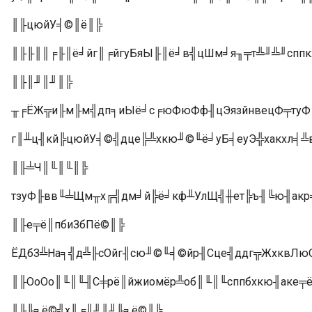
║╟цюйУ╡©║ё║╠
║╟╟║║╒╟║ё╛йг║╒йгуБяЫ╟║ё╛в╣цШм╛я╖╤т╩╜╩╜спп
║╟║╜║╜║╠
╥╒ЁЖ╦и╟м╟м╣дп╕иЫё╛с╒юФюФф╢цЭязйнвецФ╤туФ╟
г║╨ц╢кй╠цюйУ╡©╣дце╠╩хкю╜©╙ё╛уБ╡еуЭ╬хакхл╡╩
║╟╧Ч║╙║╙║╠
тзуФ╟вв╙╧Щм╥х╔╣дм╛й╠ё╛кф╨УлЩ╣╫ет╠ъ╢╚ю╢ак
║╟е╤ё║пбиЗбПё©║╠
ЁДбЗ╩На╕╣д╩╟сОйг╢сю╜©╙╡©йр╢Сце╣ддг╦ЖхквЛю
║╟ОоОо║╙║╙╢С╪рё║йжиомёр╩об║╙║╙сппбхкю╢аке╤
║╟╟╕ё©╣х║╒║╜║╜╟╕ё©║╠