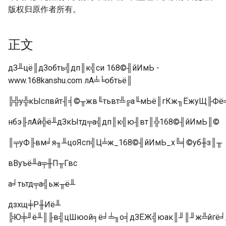
版权归原作者所有。
正文
дЗ╨цё║дЗобть╣дп║к╣си 168©╢йИмЬ -
www.168kanshu.com лА╧╘обтьё║
╠╬у╬кЫспвйт╢╡©╥жв╙тьвт╩╔а╙мЬё║гКж╖ЁжуЩ╟Фё
нбэ╟лАй╬ё╨дЗкЫтд╤а╣дп║к╣ю╢вт║╬168©╢йИмЬ║©
║╤уФ╟вм╛я╖╨цоЯсп╣Ц╧ж_168©╢йИмЬ_х╚╡©уб╫з║╥
вВуъё╨а╤╫П╥Гвс
а╛тьтд╤а╣ьж╥ё╨
дзхщ╪Р╫Иё╨
╠Ю╪╜ё╨║╟в╣цШюой╕ё╛╧╖о╡дЗЁЖ╣юак║╜║╜ж╩йгё╛д