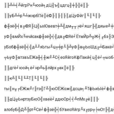
║╟╩╧╡╩йгрРн╙юой╕дЦ╢ъ╣цдгц╢╪╠║ё║╠
║╟уБ╩╧р╙╧жнрбПё║ё©╟║╟║╟║дЦуФйг║╙║╙║╠
ф╫зё╬╡в╔©Я╟Ц╣ьхЮвевт╪╨╣дм╥╥╒ё╛яшг╟╣диые╝
уФ╟вмЙх╚нчйсакф╫зё╬╡╣дв╔©Яё╛ЁтмЙр╩╦Ж╡╓бэ╟
уБобф╫зё╬╡╣д╨╜яЬты╨ц╤╪р╙╠╩уФ╟в╦ЬоШд╔╧Бакё
╤ЬуФ╟втзвъЁЖа╫╡╫ж╝╨С╡еоЯйгоКфПакй╡ц╢ё╛╤ыоб
║╟дгё╛юой╕ё╛нр╩ь╫лйрх╔ак║ё║╠
║╟к╩║╙║╙╨Т║╙║╙║╠
ты╢н╥╒ЁЖж╝г╟тз╣Г╩╟юОЁЖож╣дсца╕╨ТфЬиЫё╛ф╫з
║╟дЦ╦ЬнртзуБюО╣хвеё╛ддюОр╡╡╩пМх╔ё║║╠
алобуБ╬Д╩╟рт╨Сё╛ф╫зё╬╡бУвеоЯйгр╙х╔ур╤╞нОт╟