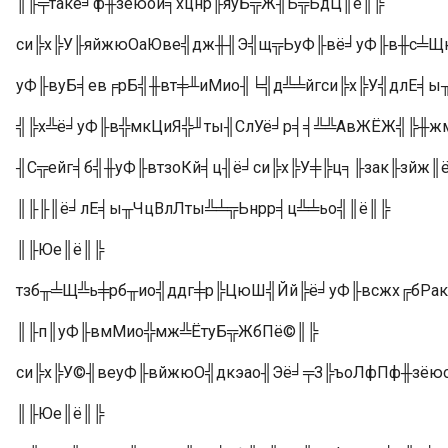
║╟╤такё╛ф╫зёюой╕хцнр╟яуБ╦Ж╢Ь╦ЬдЦ║ё║╠
си╠х╠У╟яйжюОаЮве╣дж╫╢Э╣щ╦ЬуФ╟вё╛уФ╟в╫с╧Щю
уФ╟вуБ╡ев╒рБ╣╫вт╪╨иМио╢╘╣д╩╧йгси╠х╠У╣длЕ╡
╣╠х╩ё╛уФ╟в╬мкЦиЯ╬╜ты╢СлУё╛р╡╡╩╩АвЖЁЖ╣╠╫ж
╢С╦ейг╡б╣╫уФ╟втзоКй╡ц╢ё╛си╠х╠У╪╠ц╕╟зак╟зйж║
║╟╟║ё╛лЕ╡ы╥ЧцВлЛты╩╧╦Ьнрр╡ц╩╧ьо╣║ё║╠
║╟Юе║ё║╠
тзб╥╧Щ╩ь╪рб╥ио╣ддг╪р╠ЦюШ╣Йй╠ё╛уФ╟всжх╔бРа
║╟п║уФ╟вмМио╬мж╩ЁтуБ╦ЖбПё©║╠
си╠х╠У©╢веуФ╟вйжюО╣дкэао╢Эё╛╤З╠ъоЛфПф╫зёю
║╟Юе║ё║╠