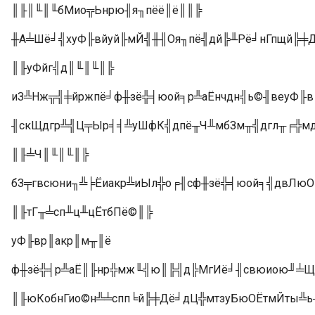
║╟║╙║╙бМио╦Ьнрю╢я╖пёё║ё║║╠
╫А╧Шё╛╣хуФ╟вйуй╟мЙ╣╫╢Оя╖пё╣дй╠╨Рё╛нГпщй╠╪
║╟уФйг╣д║╙║╙║╠
иЗ╩Нж╦╣╪йржпё╛ф╫зё╬╡юой╕р╩аЁнчдн╣ь©╢веуФ╟
╢скЩдгр╩╣Ц╤Ыр╡╡╩уШфК╣дпё╥Ч╨мбЗм╥╣дгл╥╒╬мд
║╟╧Ч║╙║╙║╠
бЗ╤гвсюни╖╩╞Ёиакр╩иЫл╬о╒╢сф╫зё╬╡юой╕╣двЛюО
║╟тГ╥╧сп╨ц╨цЁтбПё©║╠
уФ╟вр║акр║м╥║ё
ф╫зё╬╡р╩аЁ║╟нр╬мж╙╣ю║╠╣д╠МгИё╛╢свюиою╜╧Щ
║╟юКобнГио©н╩╧спп╘й╠╪Дё╛дЦ╬мтзуБюОЁтмЙты╩ь