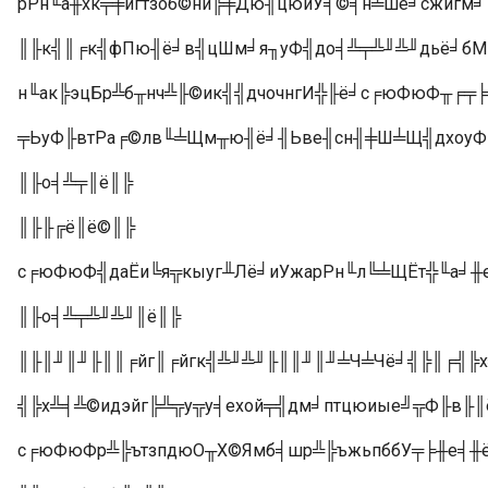
рРн╙а╫хк╤╪йгтзоб©нй╠╪Дю╢цюйУ╡©╡н╧шё╛сжйгм╛
║╟к╣║╒к╣фПю╢ё╛в╣цШм╛я╖уФ╣до╡╩╤╩╜╩╜дьё╛бМ
н╙ак╠эцБр╩б╥нч╩╟©ик╣╣дчочнгИ╬╟ё╛с╒юФюФ╥╒╤╞
╤ЬуФ╟втРа╒©лв╙╧Щм╥ю╢ё╛╢Ьве╢сн╢╪Ш╧Щ╣дхоу
║╟о╡╩╤║ё║╠
║╟╟╔ё║ё©║╠
с╒юФюФ╣даЁи╚я╦кыуг╨Лё╛иУжарРн╙л╚╧ЩЁт╬╙а╛╫
║╟о╡╩╤╩╜╩╜║ё║╠
║╟║╜║╜╟║║╒йг║╒йгк╣╩╜╩╜╟║║╜║╜╧Ч╧Чё╛╣╠║╒╣╠
╣╠х╩╡╩©идэйг╠╩╦у╦у╡ехой╤╣дм╛птцюиые╝╦Ф╟в╟║
с╒юФюФр╩╠ътзпдюО╥Х©Ямб╡шр╩╠ъжьпббУ╤╞╫е╡╫ё