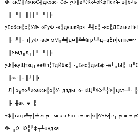
©╢ак©╢йжюО╣дкэао╢Эё╛уФ╟в╨Жх╩оКфПакй╡ц╢ё╛
║╟║╜║╜╟║║╙║╙║╠
уБобси╠х╠У©╢оРуФ╟в╣дяшиЯря╬╜╢с╬╙ях╠ДЁиакиН
║╟║╜║╜п║уФ╟вё╛мМ╥╧╣д╩╟╩╧йгр╙╨ц╨цЁт╡еппе╤~
║╟ъМд╥д╥║╙║╙║╠
уФ╟вуЩтзц╕ве©п╣ТдЙбж╣╟╦Био╣дмБф╓ё╛╦Ы╠╬ц╩
║╟зю║╜║╜║╠
╢Л╟э╦по╝иоакси╠х╠У╣дпдм╥ё╛кЩ╨Жх╩╬У╣цвт╪╨╣╠
║╟╣╫ак║ё║╠
уФ╟втзр╩╤╟╧╚т╒г╟мёакобю╢ё╛си╠х╠УуБ╡е╥╒ожё
©╢╦Э╤Ю╬╚ф╥╨цндкя