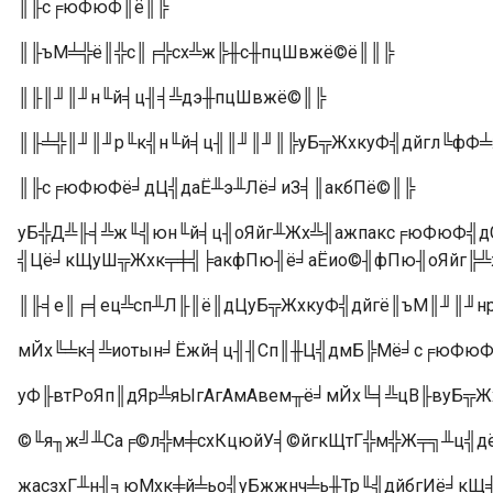
║╟с╒юФюФ║ё║╠
║╟ъМ╧╬ё║╬с║╒╬сх╩ж╠╫с╫пцШвжё©ё║║╠
║╟║╜║╜н╙й╡ц╢╡╩дэ╫пцШвжё©║╠
║╟╧╬║╜║╜р╙к╣н╙й╡ц╢║╜║╜║╠уБ╦ЖхкуФ╣дйгл╚фФ╧
║╟с╒юФюФё╛дЦ╣даЁ╨э╨Лё╛иЗ╡║акбПё©║╠
уБ╬Д╩╟╡╩ж╙╣юн╙й╡ц╢оЯйг╨Жх╩╢ажпакс╒юФюФ╣д
╣Цё╛кЩуШ╦Жхк╤╪╣╞акфПю╢ё╛аЁио©╢фПю╢оЯйг╠╩
║╟╡е║╒╡ец╩сп╨Л╟║ё║дЦуБ╦ЖхкуФ╣дйгё║ъМ║╜║╜нр
мЙх╚╧к╡╩иотын╛Ёжй╡ц╢╢Сп║╫Ц╣дмБ╠Мё╛с╒юФюФ
уФ╟втРоЯп║дЯр╩яЫгАгАмАвем╥ё╛мЙх╚╡╩цВ╟вуБ╦
©╙я╖ж╝╨Са╒©л╬м╪схКцюйУ╡©йгкЩтГ╬м╬Ж╤╗╨ц╣дё
жасзхГ╨н╢╕юМхк╪й╧ьо╣уБжжнч╧ь╫Тр╙╣дйбгИё╛кЩ