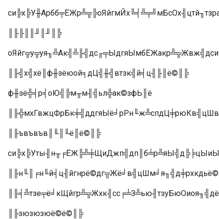
си╠х╠У╫Арбб╤ЁЖр╩╦╠оЯйгмЙх╚╡╩╤╝мБсОх╢цтй╖тз
║╟╟║║╜║╜║╠
оЯйг╦у╦уя╖╩Ак╣╩╟╣дс╓╤ЫдгяЫмбЁЖакр╩╦Жвж╣дси
║╟╣х╣хё║ф╫зёюой╕дЦ╣╫╣втзк╣й╡ц╢╟║ё©║╠
ф╫зё╬╡р╡оЮ╣╠м╥м╢╣ьл╬ак©зфЬ║ё
║╟╬мхГвжцФрБк╪╣ддгяЫё╛рРн╙ж╩спдЦ╪рюКв╣цШв
║╟ъвъвъв║╙║╙ё║ё©║╠
си╠х╠Уты╢н╥╒ЁЖ╠╩╪ЩиДжп╣дп║б╧р╩яЫ╣д╠╞цЫиЫ
║╟н╙║╒н╙й╡ц╢йгнрё©дг╦Жё╛в╣цШм╛я╖╣д╪рхкдьё
║╟╡╩тзе╤ё╛кЩйгр╩╦Жхк╢сс╒╧З╩ью╢тзуБюОиоя╖╣дё
║╟зюзюзюё©ё©║╠