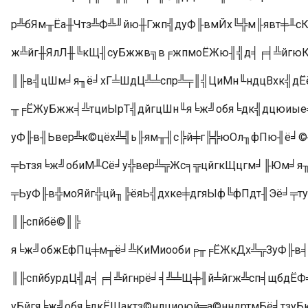
р╩бЯм╥Ёа╫Чтз╩Ф╩╜йю╫Гжп╣дуФ╟вмЙх╚╬м╟явт╪╨с
ж╩йг╫ЯлЛ╫╚кЩ╢суБжжв╗в╒жпмоЁЖю╢╣д╡╒╡╩йгюК
║╟в╣цШм╛я╖ё╛хГ╧ШдЦ╩╧спр╩╤║╣ЦиМн╙ндцВхк╣д
╥╒ЁЖуБжж╡╩тциЫрТ╣дйгцШн╙я╘ж╝обя╘дк╣дцюиые
уФ╟в╢Ьвер╩к©цёх╩╣ь╟ям╥╢с╠й╪г╠╬юОл╖фПю╢ё╛©
╤Ьтзя╘ж╝обиМ╨Сё╛у╬вер╩╦Жс╕╦цйгкЩцгм╛╟Юм╛я
╤ЬуФ╟в╬моЯйг╬цй╖╠ёяЬ╣дхке╪дгяЫф╚фПдт╢Эё╛╤т
║╟спйбё©║╠
я╘ж╝обжЕфПц╪м╥ё╛╩КиМиооби╒╥╒ЁЖкДх╩╦ЗуФ╟в
║╟спйбурдЦ╣д╡╒╡╩йгнрё╛╡╩╧Щ╪╢й╧йгж╩сп╡щбдЁФ
уБйгя╘ж╝обя╘дкЁЩактз©нлциоюй╤а©нндртмБё╛тз