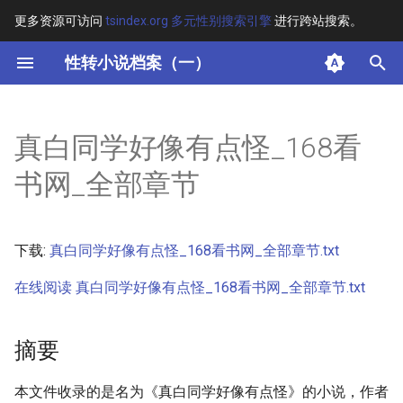
更多资源可访问
tsindex.org 多元性别搜索引擎
进行跨站搜索。
键
性转小说档案（一）
入
摘要
以
真白同学好像有点怪_168看
开
其他信息 [Processed Page
书网_全部章节
Metadata]
始
搜
正文
下载:
真白同学好像有点怪_168看书网_全部章节.txt
索
在线阅读 真白同学好像有点怪_168看书网_全部章节.txt
摘要
本文件收录的是名为《真白同学好像有点怪》的小说，作者