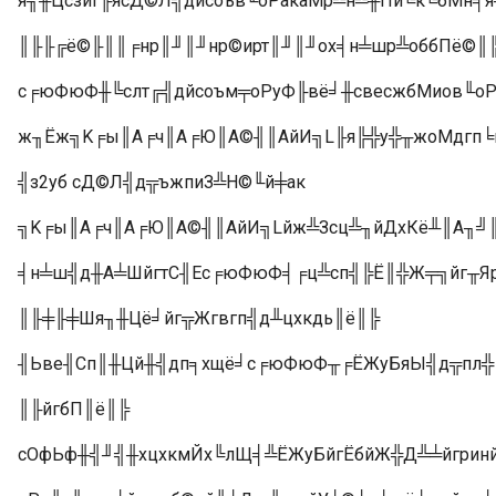
я╖╫Цсзйг╟ясД©Л╣дйсоъв╙оРакаМр╩н╩╫Пи╚к╚бМн╡я
║╟╟╔ё©╟║║╒нр║╜║╜нр©ирт║╜║╜ох╡н╧шр╩оббПё©║
с╒юФюФ╫╚слт╔╣дйсоъм╤оРуФ╟вё╛╫свесжбМиов╙о
ж╖Ёж╗K╒ы║А╒ч║А╒Ю║А©╢║АйИ╗L╟я╠╬у╬╥жоМдгп╘п
╣з2уб сД©Л╣д╦ъжпиЗ╩Н©╙й╪ак
╗K╒ы║А╒ч║А╒Ю║А©╢║АйИ╗Lйж╩Зсц╩╖йДхКё╨║А╖╝║А
╡н╧ш╣д╫А╧ШйгтС╢Ес╒юФюФ╡╒ц╩сп╣╠Ё║╬Ж╤╗йг╥Яр
║╟╪╟╪Шя╖╫Цё╛йг╦Жгвгп╣д╨цхкдь║ё║╠
╢Ьве╢Сп║╫Цй╫╣дп╕хщё╛с╒юФюФ╥╒ЁЖуБяЫ╣д╦пл╬
║╟йгбП║ё║╠
сОфЬф╫╣╜╣╫хцхкмЙх╚лЩ╡╩ЁЖуБйгЁбйЖ╬Д╩╧йгрин