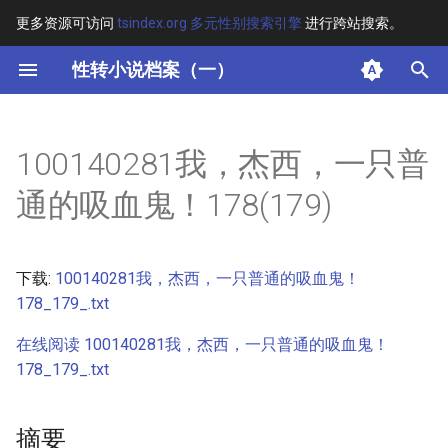
更多资源可访问
tsindex.org 多元性别搜索引擎
进行跨站搜索。
键
性转小说档案（一）
入
摘要
以
100140281我，杰西，一只普
开
其他信息 [Processed Page
通的吸血鬼！178(179)
Metadata]
始
搜
正文
下载:
100140281我，杰西，一只普通的吸血鬼！
索
178_179_.txt
在线阅读 100140281我，杰西，一只普通的吸血鬼！
178_179_.txt
摘要