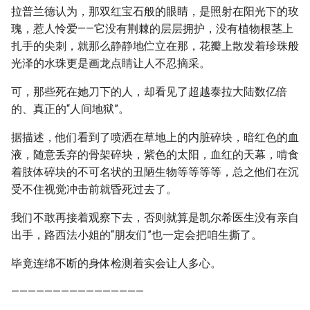
拉普兰德认为，那双红宝石般的眼睛，是照射在阳光下的玫
瑰，惹人怜爱——它没有荆棘的层层拥护，没有植物根茎上
扎手的尖刺，就那么静静地伫立在那，花瓣上散发着珍珠般
光泽的水珠更是画龙点睛让人不忍摘采。
可，那些死在她刀下的人，却看见了超越泰拉大陆数亿倍
的、真正的“人间地狱”。
据描述，他们看到了喷洒在草地上的内脏碎块，暗红色的血
液，随意丢弃的骨架碎块，紫色的太阳，血红的天幕，啃食
着肢体碎块的不可名状的丑陋生物等等等等，总之他们在沉
受不住视觉冲击前就昏死过去了。
我们不敢再接着观察下去，否则就算是凯尔希医生没有亲自
出手，路西法小姐的“朋友们”也一定会把咱生撕了。
毕竟连绵不断的身体检测着实会让人多心。
————————————————