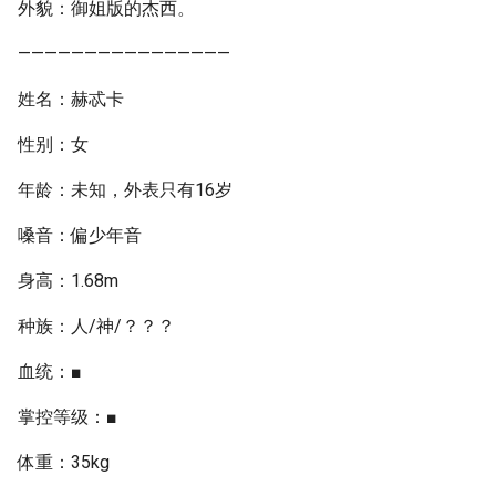
外貌：御姐版的杰西。
————————————————
姓名：赫忒卡
性别：女
年龄：未知，外表只有16岁
嗓音：偏少年音
身高：1.68m
种族：人/神/？？？
血统：■
掌控等级：■
体重：35kg