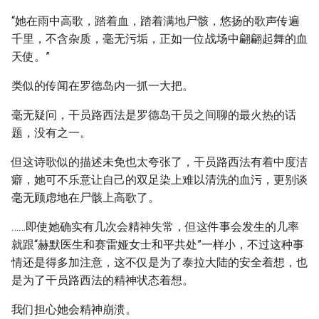
“她在雨中高歌，踏着血，踏着满地尸骸，悠扬的歌声传遍
千里，不含杂质，毫无污垢，正如一位战场中翩翩起舞的血
天使。”
类似的传闻在罗德岛内一抓一大把。
毫无疑问，干员路西法是罗德岛干员之间聊的最火热的话
题，没有之一。
但这诗歌似的描述未免也太夸张了，干员路西法有着中度洁
癖，她可不乐意让自己的双足染上难以清洗的血污，更别谈
毫无顾虑地在尸骸上高歌了。
……即使她确实有几次会精神失常，但这件事会发生的几率
就跟“赫默医生和赛雷娅女士和平共处”一样小，不过这种事
情还是得多加注意，这不仅是为了泰拉大陆的安全着想，也
是为了干员路西法的精神状态着想。
我们担心她会精神崩溃。