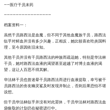
——医疗干员末药
————————————————
档案资料一：
虽然干员路西法是血魔，但不同于其他血魔族干员，路西法
似乎对鲜血并没有多少兴趣，正相反，她比较喜欢吃炎国料
理，至今原因依旧未知。
其他干员并没有干员路西法的种族而疏远她，特别是华法林
干员，她对路西法血液的渴望甚至超越了对博士血液的渴
望，这让人百思不得其解。
华法林干员也曾迷晕干员路西法而进行血液提取，幸亏被干
员路西法的舍友幽灵鲨及时发现并制止，否则后果恐怕不堪
设想。
但干员华法林似乎并没有对此罢休，干员华法林对路西法血
袋偷取的计划仍在秘密进行中。