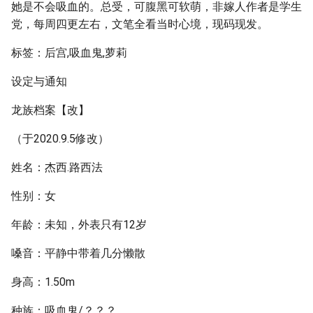
她是不会吸血的。总受，可腹黑可软萌，非嫁人作者是学生
党，每周四更左右，文笔全看当时心境，现码现发。
标签：后宫,吸血鬼,萝莉
设定与通知
龙族档案【改】
（于2020.9.5修改）
姓名：杰西.路西法
性别：女
年龄：未知，外表只有12岁
嗓音：平静中带着几分懒散
身高：1.50m
种族：吸血鬼/？？？