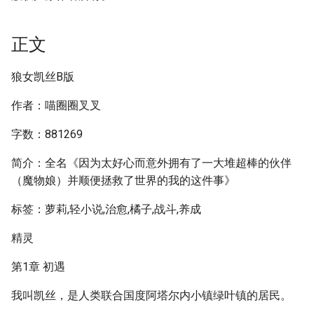
正文
狼女凯丝B版
作者：喵圈圈叉叉
字数：881269
简介：全名《因为太好心而意外拥有了一大堆超棒的伙伴
（魔物娘）并顺便拯救了世界的我的这件事》
标签：萝莉,轻小说,治愈,橘子,战斗,养成
精灵
第1章 初遇
我叫凯丝，是人类联合国度阿塔尔内小镇绿叶镇的居民。