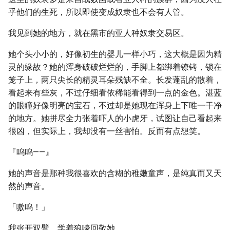
乎他们的生死，所以即使变成奴隶也不会有人管。
我见到她的地方，就在黑市的亚人种奴隶交易区。
她个头小小的，好像初生的婴儿一样小巧，这大概是因为精
灵的缘故？她的浑身破破烂烂的，手脚上都绑着镣铐，锁在
笼子上，两只尖长的精灵耳朵残缺不全。长发蓬乱的散着，
看起来有些灰，不过仔细看依稀能看得到一点的金色。湛蓝
的眼瞳好像明亮的宝石，不过却是她现在浑身上下唯一干净
的地方。她拼尽全力张着吓人的小虎牙，试图让自己看起来
很凶，但实际上，我却没有一丝害怕。反而有点想笑。
『呜呜——』
她的声音是那种我很喜欢的含糊的稚嫩童声，是纯真而又天
然的声音。
「嗷呜！」
我张开双臂，学着狼嚎回敬她。