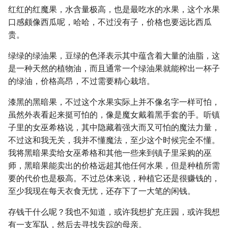
红红的红魔果，水含量极高，也是最吃水的水果，这个水果
口感颇像西瓜呢，哈哈，不过没有子，价格也要远比西瓜
贵。
绿绿的绿油果，豆绿的色泽表示其中蕴含着大量的油脂，这
是一种天然的植物油，而且通常一个绿油果就能榨出一杯子
的绿油，价格高昂，不过需要精心栽培。
漆黑的黑暗果，不过这个水果实际上并不像名字一样可怕，
虽然外表看起来挺可怕的，像是魔女戴着黑手套的手。听镇
子里的女巫希格说，其中隐藏着强大而又可怕的魔法力量，
不过这和我无关，我并不懂魔法，至少这个时候完全不懂。
我将黑暗果卖给女巫希格和其他一些来到镇子里采购的巫
师，黑暗果能卖出的价格远超其他任何水果，但是种植所需
要的代价也是极高。不过总体来说，种植它还是很赚钱的，
至少我现在每天衣食无忧，还存下了一大笔的闲钱。
存钱干什么呢？我也不知道，或许我想扩充庄园，或许我想
有一支军队，然后去寻找失踪的母亲。