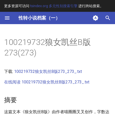
更多资源可访问
tsindex.org 多元性别搜索引擎
进行跨站搜索。
键
性转小说档案（一）
入
摘要
以
100219732狼女凯丝B版
开
其他信息 [Processed Page
273(273)
Metadata]
始
搜
正文
下载:
100219732狼女凯丝B版273_273_.txt
索
在线阅读 100219732狼女凯丝B版273_273_.txt
摘要
这篇文本《狼女凯丝B版》由作者喵圈圈叉叉创作，字数达