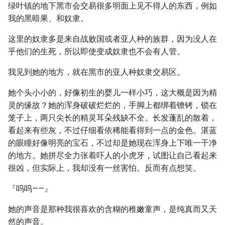
绿叶镇的地下黑市会交易很多明面上见不得人的东西，例如
我的黑暗果、和奴隶。
这里的奴隶多是来自战败国或者亚人种的族群，因为没人在
乎他们的生死，所以即使变成奴隶也不会有人管。
我见到她的地方，就在黑市的亚人种奴隶交易区。
她个头小小的，好像初生的婴儿一样小巧，这大概是因为精
灵的缘故？她的浑身破破烂烂的，手脚上都绑着镣铐，锁在
笼子上，两只尖长的精灵耳朵残缺不全。长发蓬乱的散着，
看起来有些灰，不过仔细看依稀能看得到一点的金色。湛蓝
的眼瞳好像明亮的宝石，不过却是她现在浑身上下唯一干净
的地方。她拼尽全力张着吓人的小虎牙，试图让自己看起来
很凶，但实际上，我却没有一丝害怕。反而有点想笑。
『呜呜——』
她的声音是那种我很喜欢的含糊的稚嫩童声，是纯真而又天
然的声音。