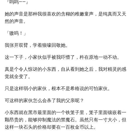
『呜呜——』
她的声音是那种我很喜欢的含糊的稚嫩童声，是纯真而又天
然的声音。
「嗷呜！」
我张开双臂，学着狼嚎回敬她。
这一下子，小家伙似乎被我吓懵了，杵在原地一动不动。
真是个令人惊讶的小东西，自从看到她之后，我对精灵的感
觉就全变了。
只是这样弱小的家伙，根本不是希格说的可怕家伙。
可这样的家伙怎么会杀了我的父亲呢？
小东西就在黑市最里面的一个铁笼子里，笼子里面镶嵌着一
颗昂贵的，能够抑制魔法的禁魔石。虽然只有一寸大小，但
这样一块石头的价格却要在一百枚金币以上。