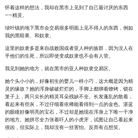
怀着这样的想法，我却在黑市上见到了自己最讨厌的东西
——精灵。
绿叶镇的地下黑市会交易很多明面上见不得人的东西，例如
我的黑暗果、和奴隶。
这里的奴隶多是来自战败国或者亚人种的族群，因为没人在
乎他们的生死，所以即使变成奴隶也不会有人管。
我见到她的地方，就在黑市的亚人种奴隶交易区。
她个头小小的，好像初生的婴儿一样小巧，这大概是因为精
灵的缘故？她的浑身破破烂烂的，手脚上都绑着镣铐，锁在
笼子上，两只尖长的精灵耳朵残缺不全。长发蓬乱的散着，
看起来有些灰，不过仔细看依稀能看得到一点的金色。湛蓝
的眼瞳好像明亮的宝石，不过却是她现在浑身上下唯一干净
的地方。她拼尽全力张着吓人的小虎牙，试图让自己看起来
很凶，但实际上，我却没有一丝害怕。反而有点想笑。