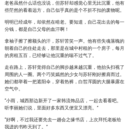
老爸虽然什么话也没说，但苏轩却感觉心里无比沉重，他有
些茫然的看着远方，自己似乎真的是个不折不扣的废物呢。
明明已经成年，却依然在啃老。要知道，自己花出去的每一
分钱，都是自己父母的血汗啊！
拿袖子擦了擦额头的汗，苏轩苦笑一声。他有些失魂落魄的
朝着自己的住处走去，那里是在城中村租的一个房子，每月
的房租五百，已经够让他沉重的喘不过气了。
走在路上，苏轩觉得自己的脚步越来越沉重，他抬头扫视了
周围的人一圈。两个巧笑嫣然的少女与苏轩刚好擦肩而过。
她们都举着一把遮阳伞，穿着热裤，白皙浑圆的大腿暴露在
空气中。
“小雨，城西那边新开了一家韩流饰品店，一起去看看吧。
听李丽她们说，里面好多东西又便宜又漂亮。”
“好啊，不过我还要先去一趟会之缘书店，上次拜托老板给
我进的书昨天到了。”