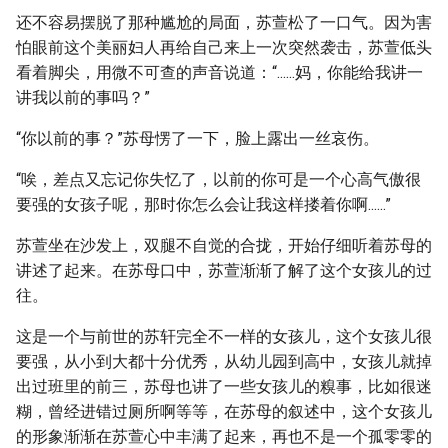
还不容易摆脱了那种尴尬的局面，苏萱松了一口气。因为害
怕眼前这个美丽妇人再给自己来上一次突然袭击，苏萱低头
看着脚尖，用微不可查的声音说道：“......妈，你能给我讲一
讲我以前的事吗？”
“你以前的事？”苏母愣了一下，脸上露出一丝哀伤。
“唉，差点又忘记你失忆了，以前的你可是一个心高气傲很
要强的女孩子呢，那时你怎么会让我这样搂着你啊......”
苏萱坐在沙发上，双腿不自觉的合拢，开始仔细听着苏母的
讲述了起来。在苏母口中，苏萱渐渐了解了这个女孩儿的过
往。
这是一个与前世的苏轩完全不一样的女孩儿，这个女孩儿很
要强，从小到大都十分优秀，从幼儿园到高中，女孩儿就掉
出过班里的前三，苏母也讲了一些女孩儿的糗事，比如很迷
糊，曾经进错过厕所啊等等，在苏母的叙述中，这个女孩儿
的形象渐渐在苏萱心中丰满了起来，再也不是一个孤零零的