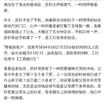
淹没在了海水的最深处，苏轩大声喘着气，一时间呼吸困
难。
许久，苏轩才挂了手机，他像跟冰冷的柱子一样愣愣的站在
移动厅的门口，心中一时间像是被打翻了五味瓶一般，各般
滋味都涌上了心头。大概过了五分钟左右，手机叮咚一声，
苏轩拿起手机看了一下，是工行发来的短信。
“尊敬的客户，您尾号5654卡26日15:25分收到3000元人民
币，如今余额为3120.12，如有疑问，请联系95588。工行
信用卡【工商银行】”
看着这条短信，苏轩突然有了一种想要嚎啕大哭的冲动。父
母今年多大了呢？五十多了吧，上一次回去的时候他们成了
什么样子呢？自己都二十多岁了，却还要花着父母辛辛苦苦
赚来的钱，尤其是这些钱还很可能是父母攒下来养老的。苏
轩想着父亲头上的白发，母亲额头上的渐增的皱纹，他心中
就一阵揪痛。