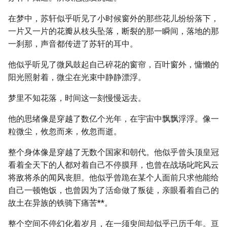
在梦中，苏轩似乎听见了小时候窗外的那些花儿纷纷落下，
一片又一片的花瓣从枝头坠落，断裂的那一瞬间，落地的那
一刹那，声音都传进了苏轩的耳中。
他似乎听见了微风鼓起自己碎花的窗帘，百叶窗外，慵懒的
阳光照射着，微尘在光束中静静漂浮。
梦里不知花落，时间这一刻慢慢远去。
他的思绪像是穿越了数亿个光年，在宇宙中飘飘浮浮。像一
粒微尘，攸忽而来，攸忽而逝。
整个身体像是穿越了无数个国家和朝代。他似乎曾头顶皇冠
看着全天下的人都对着自己不停膜拜，也曾在战场叱咤风云
将敌将杀的闻风丧胆。他似乎曾跪在某个人面前只求他能给
自己一顿饱饭，也曾因为了活命做了叛徒，亲眼看着自己的
故土在异族的铁骑下痛苦**。
整个空间不停幻化着岁月，在一须臾间却似乎已历千年。亘