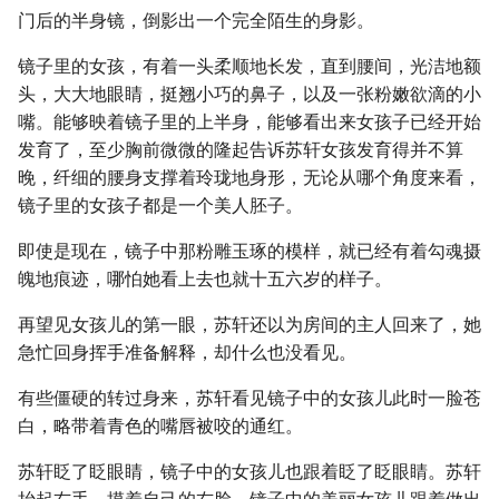
门后的半身镜，倒影出一个完全陌生的身影。
镜子里的女孩，有着一头柔顺地长发，直到腰间，光洁地额
头，大大地眼睛，挺翘小巧的鼻子，以及一张粉嫩欲滴的小
嘴。能够映着镜子里的上半身，能够看出来女孩子已经开始
发育了，至少胸前微微的隆起告诉苏轩女孩发育得并不算
晚，纤细的腰身支撑着玲珑地身形，无论从哪个角度来看，
镜子里的女孩子都是一个美人胚子。
即使是现在，镜子中那粉雕玉琢的模样，就已经有着勾魂摄
魄地痕迹，哪怕她看上去也就十五六岁的样子。
再望见女孩儿的第一眼，苏轩还以为房间的主人回来了，她
急忙回身挥手准备解释，却什么也没看见。
有些僵硬的转过身来，苏轩看见镜子中的女孩儿此时一脸苍
白，略带着青色的嘴唇被咬的通红。
苏轩眨了眨眼睛，镜子中的女孩儿也跟着眨了眨眼睛。苏轩