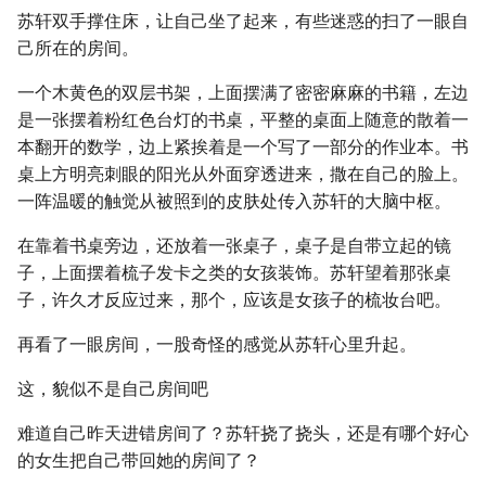
苏轩双手撑住床，让自己坐了起来，有些迷惑的扫了一眼自
己所在的房间。
一个木黄色的双层书架，上面摆满了密密麻麻的书籍，左边
是一张摆着粉红色台灯的书桌，平整的桌面上随意的散着一
本翻开的数学，边上紧挨着是一个写了一部分的作业本。书
桌上方明亮刺眼的阳光从外面穿透进来，撒在自己的脸上。
一阵温暖的触觉从被照到的皮肤处传入苏轩的大脑中枢。
在靠着书桌旁边，还放着一张桌子，桌子是自带立起的镜
子，上面摆着梳子发卡之类的女孩装饰。苏轩望着那张桌
子，许久才反应过来，那个，应该是女孩子的梳妆台吧。
再看了一眼房间，一股奇怪的感觉从苏轩心里升起。
这，貌似不是自己房间吧
难道自己昨天进错房间了？苏轩挠了挠头，还是有哪个好心
的女生把自己带回她的房间了？