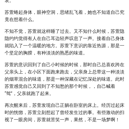
哀。
苏萱蜷起身体，眼神空洞，思绪乱飞着，她也不知道自己究
竟在想着什么。
不知不觉，苏萱就这样睡了过去。又不知什么时候，苏萱隐
隐约约觉得有人在自己耳边轻声叹息了一声。接着自己身体
就陷入了一个温暖的地方。苏萱下意识的靠近热源，那是一
个坚定的胸膛，有种淡淡的熟悉的味道。
苏萱的意识回到了自己小时候的时候，那时自己总喜欢跨在
父亲头上，在小区下面跑来跑去，父亲身上总带这一种淡淡
的烟草混合的味道，那是一种深藏在记忆深处的味道。此时
苏萱感觉自己又回到了不知愁的那个时候，，自己喊着
“驾”，父亲就跑了起来。
再次醒来后，苏萱发现自己正躺在卧室的床上。经历过起床
时的恍惚，苏萱立刻想起了曾经发生过的事。有些激动的扫
视了一眼房间，苏萱就苦笑一声，果然，不是一场梦啊！