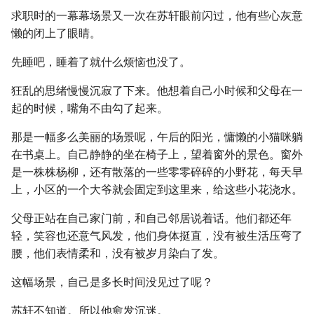
求职时的一幕幕场景又一次在苏轩眼前闪过，他有些心灰意
懒的闭上了眼睛。
先睡吧，睡着了就什么烦恼也没了。
狂乱的思绪慢慢沉寂了下来。他想着自己小时候和父母在一
起的时候，嘴角不由勾了起来。
那是一幅多么美丽的场景呢，午后的阳光，慵懒的小猫咪躺
在书桌上。自己静静的坐在椅子上，望着窗外的景色。窗外
是一株株杨柳，还有散落的一些零零碎碎的小野花，每天早
上，小区的一个大爷就会固定到这里来，给这些小花浇水。
父母正站在自己家门前，和自己邻居说着话。他们都还年
轻，笑容也还意气风发，他们身体挺直，没有被生活压弯了
腰，他们表情柔和，没有被岁月染白了发。
这幅场景，自己是多长时间没见过了呢？
苏轩不知道。所以他愈发沉迷。