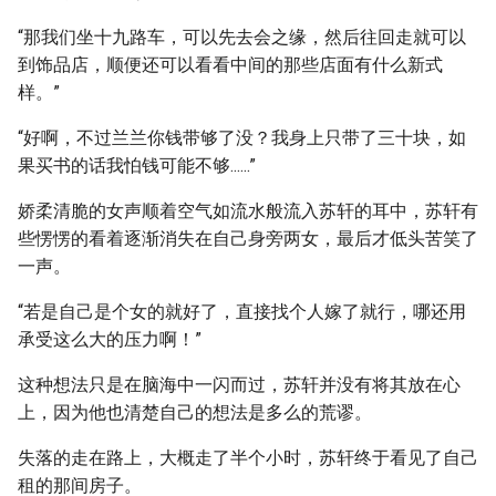
“那我们坐十九路车，可以先去会之缘，然后往回走就可以
到饰品店，顺便还可以看看中间的那些店面有什么新式
样。”
“好啊，不过兰兰你钱带够了没？我身上只带了三十块，如
果买书的话我怕钱可能不够......”
娇柔清脆的女声顺着空气如流水般流入苏轩的耳中，苏轩有
些愣愣的看着逐渐消失在自己身旁两女，最后才低头苦笑了
一声。
“若是自己是个女的就好了，直接找个人嫁了就行，哪还用
承受这么大的压力啊！”
这种想法只是在脑海中一闪而过，苏轩并没有将其放在心
上，因为他也清楚自己的想法是多么的荒谬。
失落的走在路上，大概走了半个小时，苏轩终于看见了自己
租的那间房子。