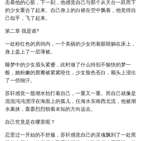
击着他的心脏，下一刻，他感觉自己与那个从天台一跃而下
的少女重合了起来。自己身上的白裙在空中飘着，他觉得自
己似乎，飞了起来。
第二章 我是谁?
一处粉红色的房间内，一个美丽的少女闭着眼睛躺在床上，
身上盖上了一层薄被。
睡梦中的少女眉头紧蹙，此时做了什么特别不愉快的梦一
般，她粉嫩的唇瓣被紧紧咬住，少女脸色苍白，额头上浸出
了一些细汗。
苏轩感觉一股潮水拍打着自己，一重又一重。而自己就像是
混混沌沌漂浮在海面上的孤儿，任海水东南西北流，他被潮
水裹挟，轰轰烈烈朝着未知的方向远去。
自己究竟是在哪里呢？
忍受过一开始的不舒服，苏轩感觉自己的灵魂飘到了一处黑