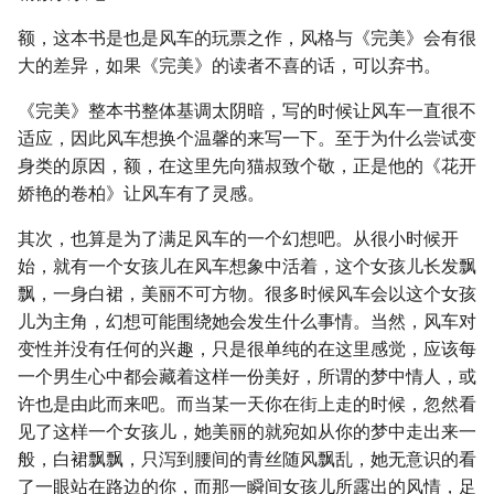
额，这本书是也是风车的玩票之作，风格与《完美》会有很
大的差异，如果《完美》的读者不喜的话，可以弃书。
《完美》整本书整体基调太阴暗，写的时候让风车一直很不
适应，因此风车想换个温馨的来写一下。至于为什么尝试变
身类的原因，额，在这里先向猫叔致个敬，正是他的《花开
娇艳的卷柏》让风车有了灵感。
其次，也算是为了满足风车的一个幻想吧。从很小时候开
始，就有一个女孩儿在风车想象中活着，这个女孩儿长发飘
飘，一身白裙，美丽不可方物。很多时候风车会以这个女孩
儿为主角，幻想可能围绕她会发生什么事情。当然，风车对
变性并没有任何的兴趣，只是很单纯的在这里感觉，应该每
一个男生心中都会藏着这样一份美好，所谓的梦中情人，或
许也是由此而来吧。而当某一天你在街上走的时候，忽然看
见了这样一个女孩儿，她美丽的就宛如从你的梦中走出来一
般，白裙飘飘，只泻到腰间的青丝随风飘乱，她无意识的看
了一眼站在路边的你，而那一瞬间女孩儿所露出的风情，足