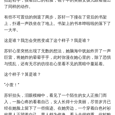
抬起右手，摸着自己的右脸，镜子中的美丽女孩儿跟着做出
了同样的动作。
有些不可置信的倒退了两步，苏轩一下撞在了背后的书架
上，扑通一声跌坐在了地上。书架上的书本哗啦啦的落下了
一大半。
这是谁？我怎会突然变成了这个样子？我是谁？
苏轩心里突然出现了无数的想法，她脑海中犹如炸开了一声
巨雷，将她炸的晕晕乎乎，此时弥漫在她心里的，除了恐惧
与慌乱，还有无尽的彷徨在心里看不见的黑暗中蔓延着。
这个样子？算是谁？
“小萱！”
苏轩抬头，泪眼模糊中，看见了一个陌生的女人正推门而
入，一脸心疼的看着自己，女人长得十分美丽，尽管岁月已
经在她脸上留下了一些痕迹。在她旁边，一个穿着白色衬衫
的男人正望着自己，男人颇为俊逸，看上去很稳重，此时貌