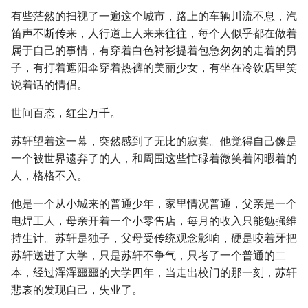
有些茫然的扫视了一遍这个城市，路上的车辆川流不息，汽
笛声不断传来，人行道上人来来往往，每个人似乎都在做着
属于自己的事情，有穿着白色衬衫提着包急匆匆的走着的男
子，有打着遮阳伞穿着热裤的美丽少女，有坐在冷饮店里笑
说着话的情侣。
世间百态，红尘万千。
苏轩望着这一幕，突然感到了无比的寂寞。他觉得自己像是
一个被世界遗弃了的人，和周围这些忙碌着微笑着闲暇着的
人，格格不入。
他是一个从小城来的普通少年，家里情况普通，父亲是一个
电焊工人，母亲开着一个小零售店，每月的收入只能勉强维
持生计。苏轩是独子，父母受传统观念影响，硬是咬着牙把
苏轩送进了大学，只是苏轩不争气，只考了一个普通的二
本，经过浑浑噩噩的大学四年，当走出校门的那一刻，苏轩
悲哀的发现自己，失业了。