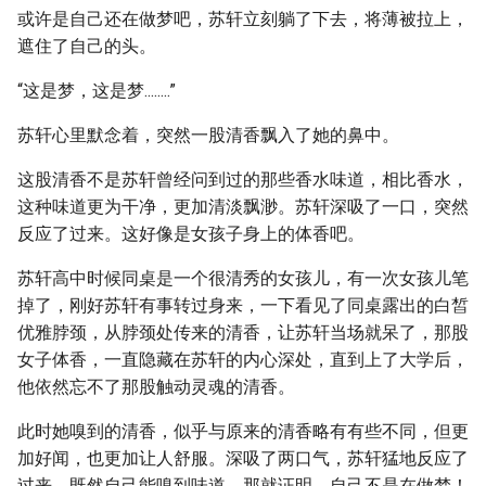
或许是自己还在做梦吧，苏轩立刻躺了下去，将薄被拉上，
遮住了自己的头。
“这是梦，这是梦........”
苏轩心里默念着，突然一股清香飘入了她的鼻中。
这股清香不是苏轩曾经问到过的那些香水味道，相比香水，
这种味道更为干净，更加清淡飘渺。苏轩深吸了一口，突然
反应了过来。这好像是女孩子身上的体香吧。
苏轩高中时候同桌是一个很清秀的女孩儿，有一次女孩儿笔
掉了，刚好苏轩有事转过身来，一下看见了同桌露出的白皙
优雅脖颈，从脖颈处传来的清香，让苏轩当场就呆了，那股
女子体香，一直隐藏在苏轩的内心深处，直到上了大学后，
他依然忘不了那股触动灵魂的清香。
此时她嗅到的清香，似乎与原来的清香略有有些不同，但更
加好闻，也更加让人舒服。深吸了两口气，苏轩猛地反应了
过来，既然自己能嗅到味道，那就证明，自己不是在做梦！