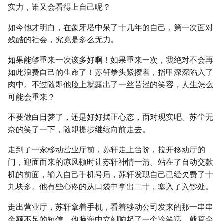
实力，谁又会看得上自己呢？
如今他才明白，在象牙塔中呆了十几年的自己，第一次面对
残酷的社会，究竟是多么无力。
如果能够重来一次该多好啊！如果重来一次，我绝对不会再
如此浪费自己的生命了！苏轩拳头紧攒着，指甲深深陷入了
肉中。不过随即他脸上就露出了一丝苦涩的笑容，人生怎么
可能会重来？
不要做白日梦了，还是好好摆正心态，面对现实吧。苏尘无
奈的笑了一下，随即提步继续向前走去。
走到了一家移动营业厅前，苏轩走上台阶，拉开移动厅的
门，迎面而来的凉风顿时让苏轩神情一清。站在了自动交款
机的前面，输入自己手机号后，苏轩发现自己已经欠费了十
九块多。他有些心疼的从口袋中拿出二十，塞入了入钞处。
走出营业厅，苏轩拿着手机，看着移动公司发来的那一串串
余额不足的短信，他脑海中立刻响起了一个冷笑话。就算全