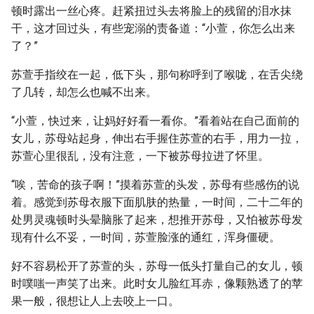
顿时露出一丝心疼。赶紧扭过头去将脸上的残留的泪水抹
干，这才回过头，有些宠溺的责备道：“小萱，你怎么出来
了？”
苏萱手指绞在一起，低下头，那句称呼到了喉咙，在舌尖绕
了几转，却怎么也喊不出来。
“小萱，快过来，让妈好好看一看你。”看着站在自己面前的
女儿，苏母站起身，伸出右手握住苏萱的右手，用力一拉，
苏萱心里很乱，没有注意，一下被苏母拉进了怀里。
“唉，苦命的孩子啊！”摸着苏萱的头发，苏母有些感伤的说
着。感觉到苏母衣服下面肌肤的热量，一时间，二十二年的
处男灵魂顿时头晕脑胀了起来，想推开苏母，又怕被苏母发
现有什么不妥，一时间，苏萱脸涨的通红，浑身僵硬。
好不容易松开了苏萱的头，苏母一低头打量自己的女儿，顿
时噗嗤一声笑了出来。此时女儿脸红耳赤，像颗熟透了的苹
果一般，很想让人上去咬上一口。