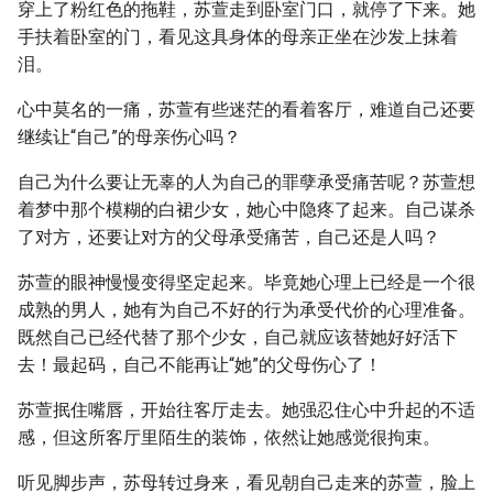
穿上了粉红色的拖鞋，苏萱走到卧室门口，就停了下来。她
手扶着卧室的门，看见这具身体的母亲正坐在沙发上抹着
泪。
心中莫名的一痛，苏萱有些迷茫的看着客厅，难道自己还要
继续让“自己”的母亲伤心吗？
自己为什么要让无辜的人为自己的罪孽承受痛苦呢？苏萱想
着梦中那个模糊的白裙少女，她心中隐疼了起来。自己谋杀
了对方，还要让对方的父母承受痛苦，自己还是人吗？
苏萱的眼神慢慢变得坚定起来。毕竟她心理上已经是一个很
成熟的男人，她有为自己不好的行为承受代价的心理准备。
既然自己已经代替了那个少女，自己就应该替她好好活下
去！最起码，自己不能再让“她”的父母伤心了！
苏萱抿住嘴唇，开始往客厅走去。她强忍住心中升起的不适
感，但这所客厅里陌生的装饰，依然让她感觉很拘束。
听见脚步声，苏母转过身来，看见朝自己走来的苏萱，脸上