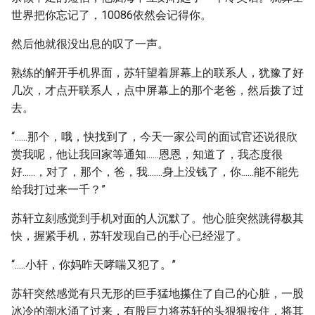
世界把你忘记了，10086依然会记得你。
然后他就很没出息的叹了一声。
熟练的解开手机界面，苏轩望着屏幕上的联系人，犹豫了好
几次，才点开联系人，点中屏幕上的那个老爸，然后拨了过
去。
“......那个，哦，快找到了，今天一家公司的面试官还说很欣
赏我呢，他让我回家等通知......恩恩，知道了，我态度很
好......，对了，那个，爸，我.......身上没钱了，你......能不能先
给我打过来一千？”
苏轩立刻感觉到手机对面的人沉默了。他心脏突然跳得极其
快，握紧手机，苏轩发现自己的手心已经湿了。
“.....小轩，你妈昨天哮喘又犯了。”
苏轩突然感觉有只无形的巨手猛地攥住了自己的心脏，一股
冰冷的潮水涌了过来，有股巨力将苏轩的头狠狠按住，将其