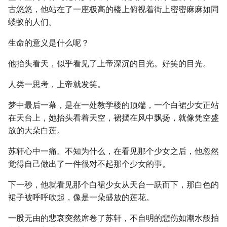
古悠悠，他站在了一座极高的楼上俯视着街上密密麻麻如同
蝼蚁的人们。
生命的意义是什么呢？
他抬头看天，似乎看见了上帝深沉的目光。好笑的目光。
人类一思考，上帝就发笑。
梦中最后一幕，是在一处教学楼的顶端，一个白裙少女正站
在天台上，她抬头看着天空，裙摆在风中飘扬，就像凭空盛
放的大朵白莲。
苏轩心中一痛。不知为什么，在看见那个少女之后，他忽然
觉得自己做出了一件很对不起那个少女的事。
下一秒，他就看见那个白裙少女从天台一跃而下，那白色的
裙子被呼呼吹起，像是一朵盛放的莲花。
一股无由的悲哀突然席卷了苏轩，不自明的悲伤如潮水般拍