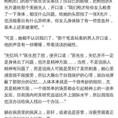
刚刚出门的那个医生苦笑着扶了扶自己的眼镜，把刚照的X
光片递给那个美丽夫人，开口道：“我们刚才给你女儿检查
了一下身体，都没什么问题。给她的头部拍了一张X光片，
也没能看出有什么异样来。你女儿身体除了有一些贫血外，
基本上还算健康吧。”
“可是，她都不认识我们了。”那个笔直站着的男人开口道，
他的声音有一丝嘶哑，带着淡淡的磁性。
“失忆吗？”医生想了想，便开口道：“苏先生，失忆并不一定
是身体出了问题，也许是精神方面.......，当然，不是说病人
精神有问题了，而是说病人可能是受到了某些刺激，她心里
感觉很不能接受，所以大脑出于自我保护的心理，就自动屏
蔽了那部分的记忆......人体本来就是一个很奇妙的组织，尤
其是精神方面，一个很简单的场景都会引起精神上的一连串
反应。目前国内对其研究远远比不上国际水平，所以我现在
也没办法给病人找出一个办法.......”
躺在病房里的病床上，苏轩，或者说是苏萱，冷眼旁观着正