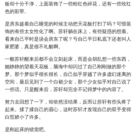
板却十分干净，上面装饰了一些粉红色碎花，还有一些玫红
色的彩带。
是房东趁着自己睡觉的时候主动把天花板打扫了吗？可惜装
饰的有些太女性化了啊。苏轩躺在床上，有些疑惑的想着。
看来自己平时是误会房东了呢？亏自己平日私底下还老叫人
家肥婆，真是很不礼貌啊。
一般苏轩醒来后都不会立刻起床，而是会胡乱想一些东西，
她静静的望着天花板，脑海中却闪过了自己刚刚做的那个
梦。那个梦似乎很长很长，自己似乎穿越了许多虚幻迷离的
空间，最后见到了一个白裙少女，那个少女似乎对自己说了
一些话。只是醒来后，苏轩却完全不记得梦中的内容了。
努力去回想了一下，却依然没结果，反而让苏轩有些头疼了
起来。揉了揉自己的眉心，这时苏轩才发现自己的双手变得
白皙娇小了许多。
是刚起床的错觉吧。