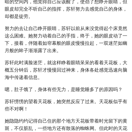
暗的空间内，他觉得自己应该醒了，使劲了想睁开眼睛，但
眼皮却完全不听自己的指挥，苏轩努力去感觉自己的身体，
却都是徒劳。
努力的去让自己睁开眼睛，苏轩以前从来没觉得起个床竟然
这么困难。她努力动着自己的手指，终于，她的眼皮动了一
下，接着，伴随着如帘幕般的眼皮慢慢拉起，一双迷茫如幽
月般的眸子渐渐露了出来。
苏轩此时满脸迷茫，就这样睁着眼睛呆呆的看着天花板，大
概五分钟后，苏轩才慢慢回过神来，身体各处感觉迅速向脑
海中传递着信息。
嗯，肚子饿了，身体有些无力，是睡觉睡多了的原因吗？
苏轩愣愣的望着天花板，她突然反应了过来。天花板似乎有
些不对啊！
她隐隐约约记得自己住的那个地方天花板带着时光留下的黄
斑，不仅脏乱，一些地方还有散落的蜘蛛网。但此时的天花