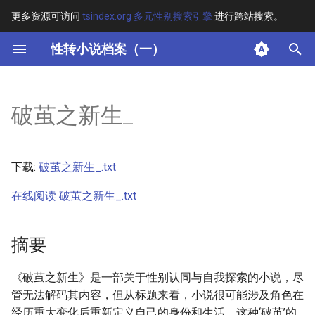
更多资源可访问
tsindex.org 多元性别搜索引擎
进行跨站搜索。
键
性转小说档案（一）
入
摘要
以
破茧之新生_
开
其他信息 [Processed Page
Metadata]
始
下载:
破茧之新生_.txt
搜
正文
在线阅读 破茧之新生_.txt
索
摘要
《破茧之新生》是一部关于性别认同与自我探索的小说，尽
管无法解码其内容，但从标题来看，小说很可能涉及角色在
经历重大变化后重新定义自己的身份和生活。这种‘破茧’的