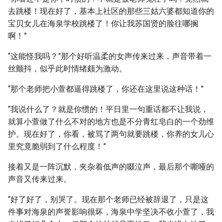
去跳楼！现在好了，基本上社区的那些三姑六婆都知道你的
宝贝女儿在海泉学校跳楼了！你让我苏国贤的脸往哪搁
啊！”
“这能怪我吗？”那个好听温柔的女声传来过来，声音带着一
丝颤抖，似乎此时情绪颇为激动。
“那个老师把小萱都逼得跳楼了，你还在这里说这种话！”
“我说什么了？就是你惯的！平日里一句重话都不让我说，
就算小萱做了什么不对的地方也是不分青红皂白的一个劲维
护。现在好了，你看，被骂了两句就要跳楼，你养的女儿心
里究竟脆弱到了什么程度！”
接着又是一阵沉默，夹杂着低声的啜泣声，最后那个嘶哑的
声音又传来过来。
“好了好了，别哭了。现在那个老师已经被辞退了，只是这
件事对海泉的声誉影响很坏，海泉中学坚决不收小萱了，我