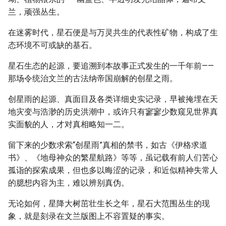
兰，顽强丛生。
在迷雾时代，星石便是与万灵共生的代表性矿物，构成了生
态环境不可或缺的基石。
星石生态的起源，要追溯到本故事正式发生的一千年前——
那场令统治文兰的古法纳帝国崩解的创星之雨。
创星雨的起源、真面目及各类详细史实记录，早被掩埋在天
地灾变与浩渺的历史洪潮中，或许只有寥寥少数窥见世界真
实面貌的人，才对真相略知一二。
留下来的少数求索“创星雨”真相的禁书，如古《伊格求道
书》、《地母神众的繁星航路》等等，虽记载有前人们苦心
孤诣的探索成果，但也多以晦涩的记录，和近似精神失常人
的臆想内容为主，难以辨别真伪。
无论如何，星降大树茁壮生长之年，星石大范围丛生的现
象，就是刻录在文兰版图上不容置疑的事实。