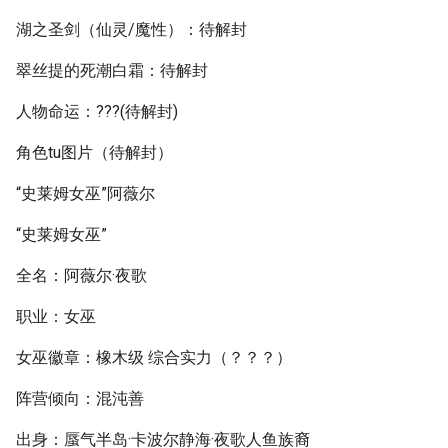
湖之圣剑（仙灵/魔性）：待解封
翠丝提的死潮白霜：待解封
人物命运：???(待解封)
角色tu图片（待解封）
“史莱姆女巫”阿薇尔
“史莱姆女巫”
全名：阿薇尔·夜歌
职业：女巫
女巫徽章：橡木级 综合实力（？？？）
阵营倾向：混沌善
出身：蜃气半岛·卡波尔静海·夜歌人鱼族裔