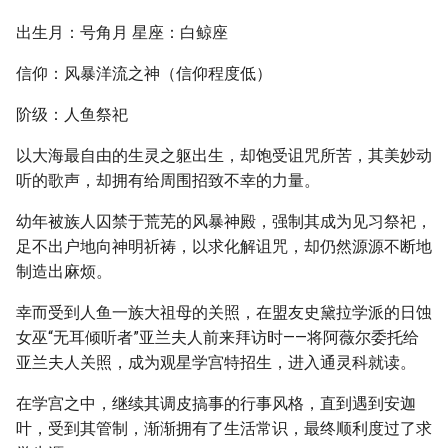
出生月：号角月 星座：白鲸座
信仰：风暴洋流之神（信仰程度低）
阶级：人鱼祭祀
以大海最自由的生灵之躯出生，却饱受诅咒所苦，其美妙动
听的歌声，却拥有给周围招致不幸的力量。
幼年被族人囚禁于荒芜的风暴神殿，强制其成为见习祭祀，
足不出户地向神明祈祷，以求化解诅咒，却仍然源源不断地
制造出麻烦。
幸而受到人鱼一族大祖母的关照，在盟友史黛拉学派的日蚀
女巫“无耳倾听者”亚兰夫人前来拜访时——将阿薇尔委托给
亚兰夫人关照，成为观星学宫特招生，进入通灵科就读。
在学宫之中，继续其调皮搞事的行事风格，直到遇到安迦
叶，受到其管制，渐渐拥有了生活常识，最终顺利度过了求