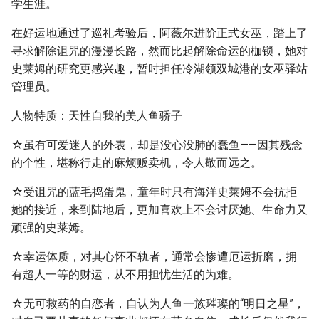
学生涯。
在好运地通过了巡礼考验后，阿薇尔进阶正式女巫，踏上了
寻求解除诅咒的漫漫长路，然而比起解除命运的枷锁，她对
史莱姆的研究更感兴趣，暂时担任冷湖领双城港的女巫驿站
管理员。
人物特质：天性自我的美人鱼骄子
☆虽有可爱迷人的外表，却是没心没肺的蠢鱼——因其残念
的个性，堪称行走的麻烦贩卖机，令人敬而远之。
☆受诅咒的蓝毛捣蛋鬼，童年时只有海洋史莱姆不会抗拒
她的接近，来到陆地后，更加喜欢上不会讨厌她、生命力又
顽强的史莱姆。
☆幸运体质，对其心怀不轨者，通常会惨遭厄运折磨，拥
有超人一等的财运，从不用担忧生活的为难。
☆无可救药的自恋者，自认为人鱼一族璀璨的“明日之星”，