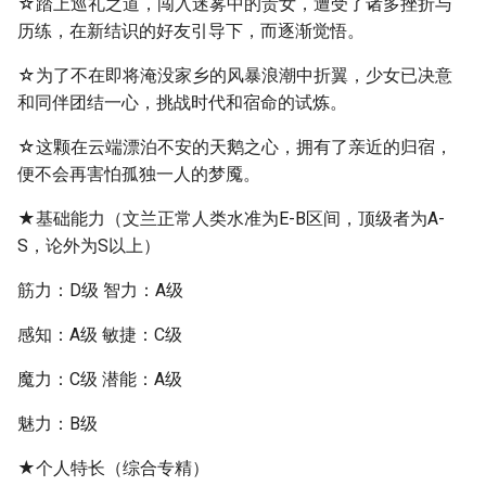
☆踏上巡礼之道，闯入迷雾中的贵女，遭受了诸多挫折与
历练，在新结识的好友引导下，而逐渐觉悟。
☆为了不在即将淹没家乡的风暴浪潮中折翼，少女已决意
和同伴团结一心，挑战时代和宿命的试炼。
☆这颗在云端漂泊不安的天鹅之心，拥有了亲近的归宿，
便不会再害怕孤独一人的梦魇。
★基础能力（文兰正常人类水准为E-B区间，顶级者为A-
S，论外为S以上）
筋力：D级 智力：A级
感知：A级 敏捷：C级
魔力：C级 潜能：A级
魅力：B级
★个人特长（综合专精）