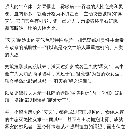
强大的生命体，如果罹患上雾喉病——吞噬的人性之光和灵
魂、血肉够多，就会升格为不惧星石、主动攻击城镇的“雾
灾”。它们甚至有可能，凭一己之力，污染破坏星石矿脉，
彻底断绝一地的人性之光。
“雾灾”制造出的雾气色彩特性各异，却无疑都对灵性生命带
有致命的威胁性——可以说是令文兰陷入重重危机的、人类
的大敌。
史黛拉学派南渡以来，消灭过众多成名已久的“雾灾”，其中
最广为人知的两场战斗，莫过于“白银魔链”为首的众女巫，
联合半岛北部诸城邦——消灭的“铅之深渊”。
以及史黛拉夫人亲手抹除的盘踞“翠曜树廷”内、企图冲破封
印、侵蚀沉没树海的“腐梦女王”。
每一个留名历史的“雾灾”，都造成过灭国规模的、惨绝人寰
的生态灭绝性灾难——而其中，甚至有主动拥抱迷雾、成就
雾灾的超凡者，至今怀揣着某种强烈扭曲的渴望，而潜伏在