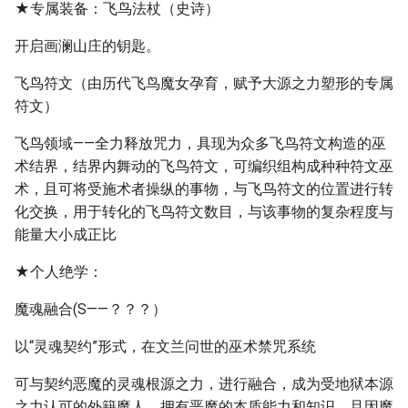
★专属装备：飞鸟法杖（史诗）
开启画澜山庄的钥匙。
飞鸟符文（由历代飞鸟魔女孕育，赋予大源之力塑形的专属
符文）
飞鸟领域——全力释放咒力，具现为众多飞鸟符文构造的巫
术结界，结界内舞动的飞鸟符文，可编织组构成种种符文巫
术，且可将受施术者操纵的事物，与飞鸟符文的位置进行转
化交换，用于转化的飞鸟符文数目，与该事物的复杂程度与
能量大小成正比
★个人绝学：
魔魂融合(S——？？？）
以“灵魂契约”形式，在文兰问世的巫术禁咒系统
可与契约恶魔的灵魂根源之力，进行融合，成为受地狱本源
之力认可的外籍魔人，拥有恶魔的本质能力和知识，且因魔