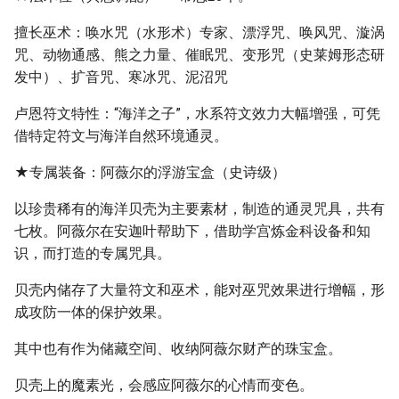
擅长巫术：唤水咒（水形术）专家、漂浮咒、唤风咒、漩涡
咒、动物通感、熊之力量、催眠咒、变形咒（史莱姆形态研
发中）、扩音咒、寒冰咒、泥沼咒
卢恩符文特性：“海洋之子”，水系符文效力大幅增强，可凭
借特定符文与海洋自然环境通灵。
★专属装备：阿薇尔的浮游宝盒（史诗级）
以珍贵稀有的海洋贝壳为主要素材，制造的通灵咒具，共有
七枚。阿薇尔在安迦叶帮助下，借助学宫炼金科设备和知
识，而打造的专属咒具。
贝壳内储存了大量符文和巫术，能对巫咒效果进行增幅，形
成攻防一体的保护效果。
其中也有作为储藏空间、收纳阿薇尔财产的珠宝盒。
贝壳上的魔素光，会感应阿薇尔的心情而变色。