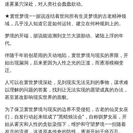
迷雾巢穴深处，对人类社会蠢蠢欲动。
★寰世梦境——据说连结着世间所有生灵梦境的古老精神领
域，几乎没人知道它是如何运转、建立在何种规则上的。
梦境的开端，据说能追溯到文兰大源胎动、诸陆上浮的年
代。
伴随千年前创星雨的天动地陷，寰世梦境与现实的界限，开
始出现漏洞，后来更因为人性之光的泛滥，而逐渐模糊变
迁。
人可以在寰世梦境深处，见到现实无法见到的事物，谋求难
以理解的问题的答案，找到让无法实现的愿望成真的办法，
甚至篡改影响现实世界的面貌。
为了保卫寰世梦境与现实的边界不受侵犯，古老的仙灵女巫
们，自发行动起来组成了“黑蜡烛法会”，自称驯梦女巫，开
始从雾灾和人性的贪欲染指下，维护和守望梦境——但随着
岁月的流逝，这道原本传奇的防线，逐渐开始千疮百孔。