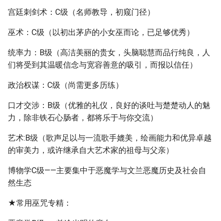
宫廷刺剑术：C级（名师教导，初窥门径）
巫术：C级（以初出茅庐的小女巫而论，已足够优秀）
统率力：B级（高洁美丽的贵女，头脑聪慧而品行纯良，人
们将受到其温暖信念与宽容善意的吸引，而报以信任）
政治权谋：C级（尚需更多历练）
口才交涉：B级（优雅的礼仪，良好的谈吐与楚楚动人的魅
力，除非铁石心肠者，都将乐于与你交流）
艺术:B级（歌声足以与一流歌手媲美，绘画能力和优异卓越
的审美力，或许继承自大艺术家的祖母与父亲）
博物学C级——主要集中于恶魔学与文兰恶魔历史及社会自
然生态
★常用巫咒专精：