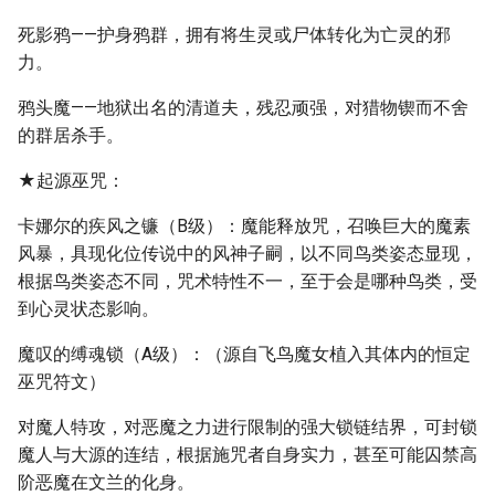
死影鸦——护身鸦群，拥有将生灵或尸体转化为亡灵的邪
力。
鸦头魔——地狱出名的清道夫，残忍顽强，对猎物锲而不舍
的群居杀手。
★起源巫咒：
卡娜尔的疾风之镰（B级）：魔能释放咒，召唤巨大的魔素
风暴，具现化位传说中的风神子嗣，以不同鸟类姿态显现，
根据鸟类姿态不同，咒术特性不一，至于会是哪种鸟类，受
到心灵状态影响。
魔叹的缚魂锁（A级）：（源自飞鸟魔女植入其体内的恒定
巫咒符文）
对魔人特攻，对恶魔之力进行限制的强大锁链结界，可封锁
魔人与大源的连结，根据施咒者自身实力，甚至可能囚禁高
阶恶魔在文兰的化身。