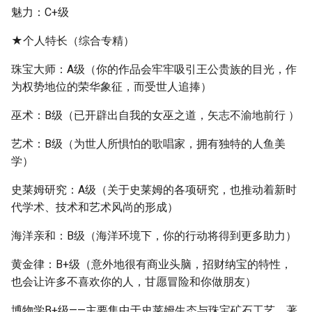
魅力：C+级
★个人特长（综合专精）
珠宝大师：A级（你的作品会牢牢吸引王公贵族的目光，作
为权势地位的荣华象征，而受世人追捧）
巫术：B级（已开辟出自我的女巫之道，矢志不渝地前行 ）
艺术：B级（为世人所惧怕的歌唱家，拥有独特的人鱼美
学）
史莱姆研究：A级（关于史莱姆的各项研究，也推动着新时
代学术、技术和艺术风尚的形成）
海洋亲和：B级（海洋环境下，你的行动将得到更多助力）
黄金律：B+级（意外地很有商业头脑，招财纳宝的特性，
也会让许多不喜欢你的人，甘愿冒险和你做朋友）
博物学B+级——主要集中于史莱姆生态与珠宝矿石工艺，著