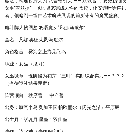
魔法，构建起庞大的“八音盒机关”——“永歌宫”，要效仿仙灵
女巫“翠丝提”，以歌唱来完成人性的救赎，让安迦叶等巡礼
者，领略到一场由艺术魔法展现的前所未有的魔咒盛宴。
魔斗牌人物图鉴 鸦语魔女“凡娜·马歇尔”
全名：凡娜·奥德莱恩·马歇尔
角色格言：雾海之上终见飞鸟
职业：女巫（见习）
女巫徽章：现阶段为初芽（三叶）实际综合实力——？？？
（有待巡礼结果评定）
阵营倾向：秩序善——中立善
出身：蜃气半岛·奥加王国·帕欧丽尔（闪光之湖）平原民
出生月：皈魂月 星座：双仙座
信仰：流水神（信仰程度低）