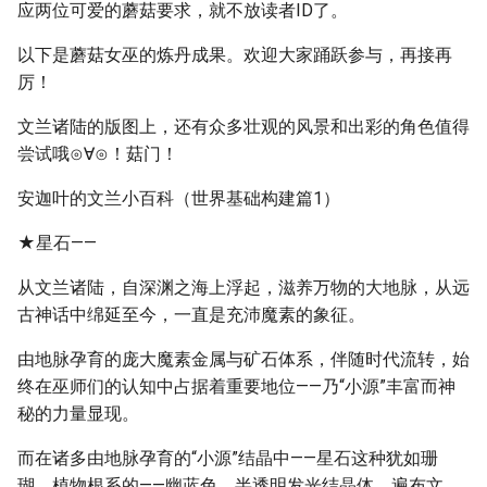
应两位可爱的蘑菇要求，就不放读者ID了。
以下是蘑菇女巫的炼丹成果。欢迎大家踊跃参与，再接再
厉！
文兰诸陆的版图上，还有众多壮观的风景和出彩的角色值得
尝试哦⊙∀⊙！菇门！
安迦叶的文兰小百科（世界基础构建篇1）
★星石——
从文兰诸陆，自深渊之海上浮起，滋养万物的大地脉，从远
古神话中绵延至今，一直是充沛魔素的象征。
由地脉孕育的庞大魔素金属与矿石体系，伴随时代流转，始
终在巫师们的认知中占据着重要地位——乃“小源”丰富而神
秘的力量显现。
而在诸多由地脉孕育的“小源”结晶中——星石这种犹如珊
瑚、植物根系的——幽蓝色、半透明发光结晶体，遍布文