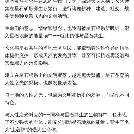
拥有灵性与求生意志的生物们，为了躲避天灾人祸，长久聚
集在星石矿脉旁生存繁衍，进行诸如耕种、建造、社交、战
斗等种种复杂联系的文明活动。
生命们的意志、情绪和思念，也逐渐被星石根系所吸纳，混
入星石地脉的能量场中——就此仿佛与星石共生。
长久与星石共生的当地土著居民，能牵动着这种怪异的结晶
体提供庇护，形成天然的发光屏障，甚至可抵挡迷雾泛滥和
恶魔邪力的污染影响。
建立在星石根系上的文明聚落，越是庞大繁盛，星石孕育的
人性之光的规模，也越发庞杂恢弘。
每一地的人性之光，也因为文明和历史的差异，而呈现不同
特色。
与人性之光对应的——同样与星石共生的生物群中，也出现
了不少强大的个体，能充分调动星石地脉的能量，诞生了名
为“土著神”的强大生命体。