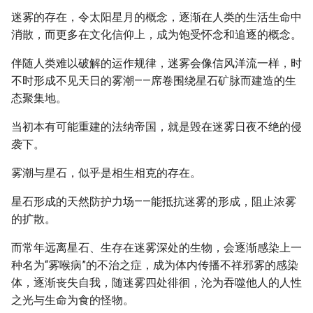
迷雾的存在，令太阳星月的概念，逐渐在人类的生活生命中
消散，而更多在文化信仰上，成为饱受怀念和追逐的概念。
伴随人类难以破解的运作规律，迷雾会像信风洋流一样，时
不时形成不见天日的雾潮——席卷围绕星石矿脉而建造的生
态聚集地。
当初本有可能重建的法纳帝国，就是毁在迷雾日夜不绝的侵
袭下。
雾潮与星石，似乎是相生相克的存在。
星石形成的天然防护力场——能抵抗迷雾的形成，阻止浓雾
的扩散。
而常年远离星石、生存在迷雾深处的生物，会逐渐感染上一
种名为“雾喉病”的不治之症，成为体内传播不祥邪雾的感染
体，逐渐丧失自我，随迷雾四处徘徊，沦为吞噬他人的人性
之光与生命为食的怪物。