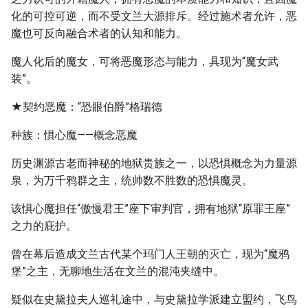
化的可控可逆，而不受文兰大源排斥。经过施术者允许，恶
魔也可反向融合术者的认知和能力。
魔人化后的魔女，可将恶魔形态与能力，具现为“魔女武
装”。
★契约恶魔：“恐眼伯爵”格瑞德
种族：惧心魔——概念恶魔
历史渊源古老而神秘的地狱贵族之一，以恐惧概念为力量源
泉，为万千鸦群之主，统帅数不胜数的恐惧魔灵。
该惧心魔担任“傲慢君王”座下审判官，拥有地狱“原罪王座”
之力的庇护。
曾在幕后造成文兰古代某个玛门人王朝的灭亡，现为“魔鸦
堡”之主，无聊地生活在文兰的混沌夹缝中。
疑似在史黛拉夫人巡礼途中，与史黛拉学派建立盟约，飞鸟