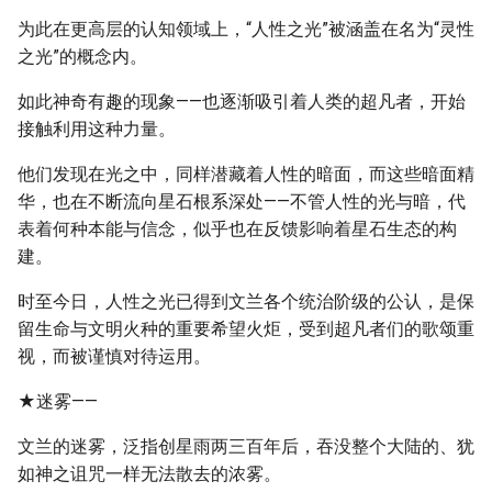
为此在更高层的认知领域上，“人性之光”被涵盖在名为“灵性
之光”的概念内。
如此神奇有趣的现象——也逐渐吸引着人类的超凡者，开始
接触利用这种力量。
他们发现在光之中，同样潜藏着人性的暗面，而这些暗面精
华，也在不断流向星石根系深处——不管人性的光与暗，代
表着何种本能与信念，似乎也在反馈影响着星石生态的构
建。
时至今日，人性之光已得到文兰各个统治阶级的公认，是保
留生命与文明火种的重要希望火炬，受到超凡者们的歌颂重
视，而被谨慎对待运用。
★迷雾——
文兰的迷雾，泛指创星雨两三百年后，吞没整个大陆的、犹
如神之诅咒一样无法散去的浓雾。