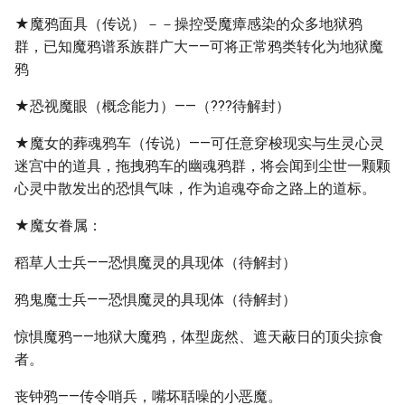
★魔鸦面具（传说）－－操控受魔瘴感染的众多地狱鸦
群，已知魔鸦谱系族群广大——可将正常鸦类转化为地狱魔
鸦
★恐视魔眼（概念能力）——（???待解封）
★魔女的葬魂鸦车（传说）——可任意穿梭现实与生灵心灵
迷宫中的道具，拖拽鸦车的幽魂鸦群，将会闻到尘世一颗颗
心灵中散发出的恐惧气味，作为追魂夺命之路上的道标。
★魔女眷属：
稻草人士兵——恐惧魔灵的具现体（待解封）
鸦鬼魔士兵——恐惧魔灵的具现体（待解封）
惊惧魔鸦——地狱大魔鸦，体型庞然、遮天蔽日的顶尖掠食
者。
丧钟鸦——传令哨兵，嘴坏聒噪的小恶魔。