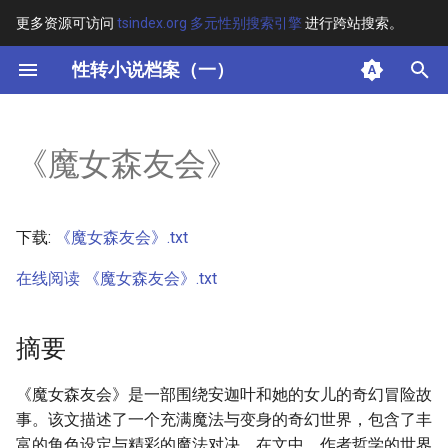
更多资源可访问
tsindex.org 多元性别搜索引擎
进行跨站搜索。
键
性转小说档案（一）
入
摘要
以
《魔女森友会》
开
其他信息 [Processed Page
Metadata]
始
下载:
《魔女森友会》.txt
搜
正文
在线阅读 《魔女森友会》.txt
索
摘要
《魔女森友会》是一部围绕安迦叶和她的女儿的奇幻冒险故
事。该文描述了一个充满魔法与变身的奇幻世界，包含了丰
富的角色设定与精彩的魔法对决。在文中，作者哲学的世界