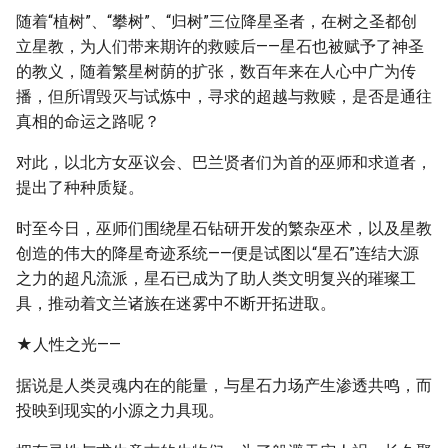
随着“植树”、“攀树”、“归树”三位降星圣者，在树之圣都创
立星教，为人们带来期许的救赎后——星石也被赋予了神圣
的教义，随着繁星树荫的扩张，数百年来在人心中广为传
播，但所谓毁灭与试炼中，寻求的超越与救赎，是否是通往
真相的命运之路呢？
对此，以北方女巫议会、巴兰贤者们为首的巫师和求道者，
提出了种种质疑。
时至今日，巫师们围绕星石钻研开发的繁杂巫术，以及星教
创造的伟大的降星奇迹系统——便是试图以“星石”连结大源
之力的超凡流派，星石已成为了助人类文明复兴的璀璨工
具，推动着文兰诸族在迷雾中不断开拓进取。
★人性之光——
据说是人类灵魂内在的能量，与星石力场产生渗透共鸣，而
投映到现实的小源之力具现。