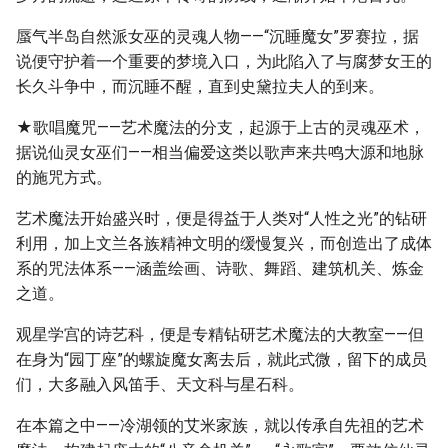
蜃气半岛自然派女巫的灵魂人物——“沉睡魔女”罗赛拉，据
说便守护着一个重要的梦境入口，为此陷入了与腐梦女王的
长久斗争中，而沉睡不醒，直到史黛拉夫人的到来。
★歌唱魔咒——艺术魔法的分支，起源于上古的灵魂巫术，
据说仙灵女巫们——相当偏爱这类以歌声来共鸣大源和地脉
的施咒方式。
艺术魔法开始盛兴时，便是得益于人类对“人性之光”的钻研
利用，加上文兰各族精神文明的缓慢复兴，而创造出了成体
系的咒法体系——涵盖绘画、诗歌、舞蹈、建筑机关、炼金
之道。
观星学宫的诗艺科，便是专精钻研艺术魔法的大教室——但
在身为“园丁座”的螺旋魔女离去后，就此式微，留下的成员
们，大多融入风笛手、天文科与星石科。
在本篇之中——冷湖领的艾米家族，就以传承自先祖的艺术