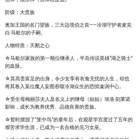
阶级：大贵族
奥加王国的名门望族，三大边境伯之首——冷湖守护者麦克
白·马歇尔的子嗣。
人物特质：天鹅之心
☆马歇尔家族的第一顺位继承人，半岛传说英雄“湖之骑士”
的血脉。
☆其高贵富足的出身，令少女享有衣食无忧的人生，却也
将其卷入某位魔人妄图吞噬冷湖众生的恐惧漩涡中心。
☆受生母梅丽莎夫人及名义上的继母（姑姑）埃洛·刻莱诺
影响，成长为教养优秀、品德良善的贵族。
☆暂时摆脱了“笼中鸟”的童年后，在观星学宫度过了五年的
艰苦求学生涯，已成为一名合格的见习女巫。