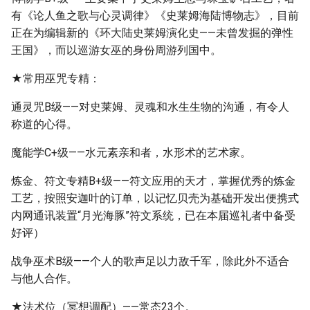
有《论人鱼之歌与心灵调律》《史莱姆海陆博物志》，目前
正在为编辑新的《环大陆史莱姆演化史——未曾发掘的弹性
王国》，而以巡游女巫的身份周游列国中。
★常用巫咒专精：
通灵咒B级——对史莱姆、灵魂和水生生物的沟通，有令人
称道的心得。
魔能学C+级——水元素亲和者，水形术的艺术家。
炼金、符文专精B+级——符文应用的天才，掌握优秀的炼金
工艺，按照安迦叶的订单，以记忆贝壳为基础开发出便携式
内网通讯装置“月光海豚”符文系统，已在本届巡礼者中备受
好评）
战争巫术B级——个人的歌声足以力敌千军，除此外不适合
与他人合作。
★法术位（冥想调配）——常态23个。