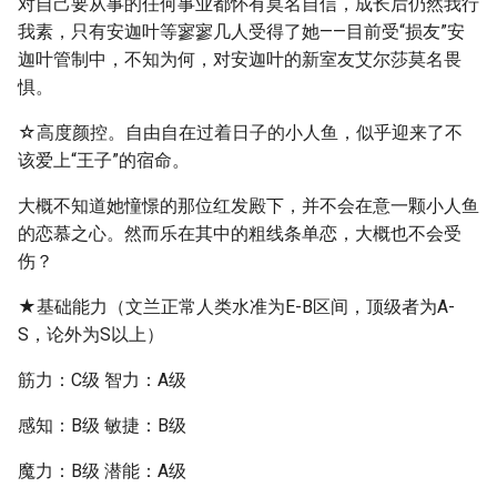
对自己要从事的任何事业都怀有莫名自信，成长后仍然我行
我素，只有安迦叶等寥寥几人受得了她——目前受“损友”安
迦叶管制中，不知为何，对安迦叶的新室友艾尔莎莫名畏
惧。
☆高度颜控。自由自在过着日子的小人鱼，似乎迎来了不
该爱上“王子”的宿命。
大概不知道她憧憬的那位红发殿下，并不会在意一颗小人鱼
的恋慕之心。然而乐在其中的粗线条单恋，大概也不会受
伤？
★基础能力（文兰正常人类水准为E-B区间，顶级者为A-
S，论外为S以上）
筋力：C级 智力：A级
感知：B级 敏捷：B级
魔力：B级 潜能：A级