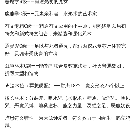
恶魔学B级——前途光明的魔女
魔能学C级——元素亲和者，水形术的艺术家
符文专精C级——精通符文应用的小巫师，能熟练地以原初
符文和新式符文组合，来塑造和强化咒术
通灵咒C级——足以与死者通灵，能借助仪式复苏尸体较完
好、灵魂未受伤害的亡者
战争巫术C级——能指挥联合复数施法者，歼灭普通战团，
拆毁大型构造物
★法术位（冥想调配）——常态18个，魔女形态25个以上。
擅长巫术：分裂咒、唤水咒（水形术）精通、漂浮咒、唤风
咒、恶魔咒缚、地狱道标、熊之力量、灵猫之足、恶魔奴役
卢恩符文特性：为大源钟爱者，符文效力于同级生中鹤立鸡
群。