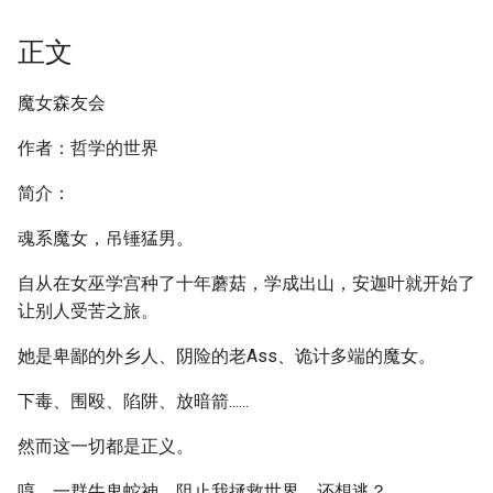
正文
魔女森友会
作者：哲学的世界
简介：
魂系魔女，吊锤猛男。
自从在女巫学宫种了十年蘑菇，学成出山，安迦叶就开始了
让别人受苦之旅。
她是卑鄙的外乡人、阴险的老Ass、诡计多端的魔女。
下毒、围殴、陷阱、放暗箭......
然而这一切都是正义。
哼，一群牛鬼蛇神，阻止我拯救世界，还想逃？