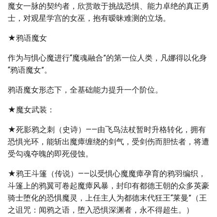
魔女一脉的契约者，欣赏敢于挑战恐惧、能力卓绝的真正勇
士，对观星学宫的女巫，抱有暧昧难测的立场。
★鸦语魔女
作为与惧心魔进行“魔魂融合”的第一位人类，凡娜得以化身
“鸦语魔女”。
鸦语魔女形态下，全基础能力提升一个阶位。
★魔女武装：
★死影鸦之刺（史诗）——由飞鸟法杖暂时升格转化，拥有
恐惧光环，能斩出魔瘴缠绕的剑气，受剑伤而胆怯者，将遭
受勾魂夺魄的即死侵蚀。
★鸦王斗篷（传说）——以受惧心魔魔瘴孕育的鸦羽编织，
斗篷上的鸦翼可卷起魔瘴风暴，封印有都德王朝的众多英豪
骑士堕化的恐惧魔灵，上任主人为都德末代狂王“莱曼”（王
之诅咒：闻鸦之语，堕入恐惧深渊者，永不得超生。）