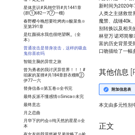
新时间为2020
星体意识#风翎空羽#共1441章
(群①682一7⑦一榴)
人类之主拯救世
魔禁、战锤40
春野樱今晚想要吃烤肉⊙酸菜鱼⊙
至第391章
别转换以及相关
是红颜祸水我也很绝望啊_（全
林登万·诺邓简
本）
富的历史背景受
普通攻击是替身攻击，这样的吸血
口吻描绘了一幅
鬼你喜欢吗
智能主脑的异世之旅
曾为勇者的我讨厌异世界！！！#
其他信息 [Pro
咱家的某狸#共184章群衣榴8②
伊77一六
替身信条⊙第五卷⊙全书完
附加信息表
最终反派不懂感情⊙Sinica⊙未完
最终意志
本文由多元性别
月之恋曲
月华下的约会⊙纯天然的星星⊙全
正文
本
有女友的我居然被兄弟攻略了⊙捡