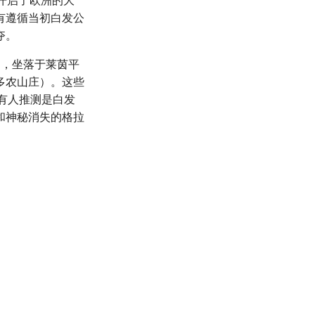
开启了欧洲的大
有遵循当初白发公
夺。
），坐落于莱茵平
多农山庄）。这些
，有人推测是白发
和神秘消失的格拉