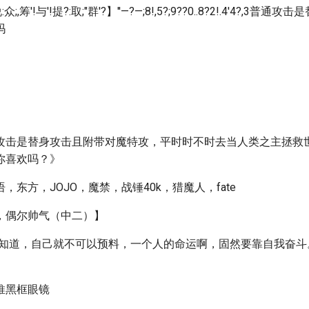
:众;,筹'!与'!提?:取;"群'?】''—?—;8!,5?;9??0..8?2!.4'4?,3
吗
攻击是替身攻击且附带对魔特攻，平时时不时去当人类之主拯救
你喜欢吗？》
，东方，JOJO，魔禁，战锤40k，猎魔人，fate
，偶尔帅气（中二）】
不知道，自己就不可以预料，一个人的命运啊，固然要靠自我奋斗
推黑框眼镜