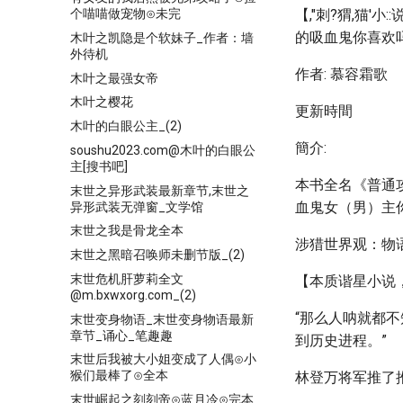
个喵喵做宠物⊙未完
【,"刺?猬,猫'小::说
的吸血鬼你喜欢
木叶之凯隐是个软妹子_作者：墙
外待机
作者: 慕容霜歌
木叶之最强女帝
木叶之樱花
更新時間
木叶的白眼公主_(2)
簡介:
soushu2023.com@木叶的白眼公
主[搜书吧]
本书全名《普通
末世之异形武装最新章节,末世之
血鬼女（男）主
异形武装无弹窗_文学馆
末世之我是骨龙全本
涉猎世界观：物语
末世之黑暗召唤师未删节版_(2)
末世危机肝萝莉全文
【本质谐星小说
@m.bxwxorg.com_(2)
“那么人呐就都
末世变身物语_末世变身物语最新
章节_诵心_笔趣趣
到历史进程。”
末世后我被大小姐变成了人偶⊙小
猴们最棒了⊙全本
林登万将军推了
末世崛起之刻刻帝⊙蓝月冷⊙完本