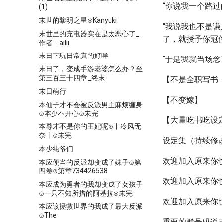
“你说我一个路
(1)
末世的黎明之星⊙Kanyuki
“我说我也不是
末世里的充电器实在是太恶心了_
了，就授予你冠
作者：ailii
末日下玩日常真的好咩
“于是我就当场念
末日了，变成手游老婆怎么办？至
第三百三十四章_终末
【不是全职写书
末日萌行
【不变嫁】
本仙子才不会被反派男主麻烦缠身
⊙本少不开心⊙未完
【大量吃书吃设
本尊才不是你的王妃呢⊙丨冷风无
奈丨⊙未完
设定集（持续修改
本少纯爷们
欢迎加入原来你
本应便当的反派却变成了妹子⊙第
四卷⊙第章734426538
欢迎加入原来你
本应成为勇者的我却变成了女孩子
⊙一只不知所措的阿基拉⊙未完
欢迎加入原来你
本应该拯救世界的我成了最大反派
⊙The
重要的群号码说