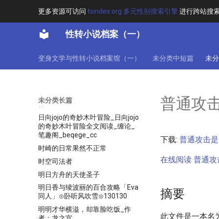
无限之变态
更多资源可访问
tsindex.org 多元性别搜索引擎
进行跨站搜
无限之直死
性转小说档案（一）
无限之阳神灵乌
无限恐怖的奈
变身文学与性转小说档案馆（一）
未分类中短篇
未分
无限的存在
无限的轮回中我将要迷失⊙岚蓝澜
懒⊙完结
无限龙神找不回寂静_作者：呆毛
普通攻
未分类长篇
神
日向jojo的奇妙木叶冒险_日向jojo
的奇妙木叶冒险全文阅读_缠论_
笔趣阁_beqege_cc
下载:
普通攻击是
时崎的日常果然不正常
在线阅读 普通攻
时空司法者
明日方舟的天使圣子
明日香与绫波丽的百合攻略「Eva
摘要
同人」⊙卧听风吹雪⊙130130
明明才华横溢，却靠脸吃饭_作
此文件是一本名
者：龙之宫