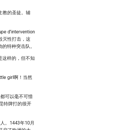
天主教的圣徒。辅
tervention
进行毁灭性打击，这
动的特种突击队。
该是这样的，但不知
 girl啊！当然
么都可以毫不可惜
说昆特牌打的很开
1443年10月