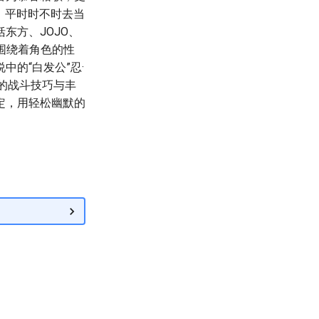
，平时时不时去当
东方、JOJO、
围绕着角色的性
的“白发公”忍·
的战斗技巧与丰
定，用轻松幽默的