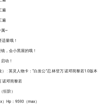
三遍
三遍
眷属~
但要适量哦！
眼镜，会小黑屋的哦！
，启动！
 : 英灵人物卡：“白发公”忍.林登万.诺邓简黎若1.0版本
万.诺邓简黎若
er（狂阶）
ax）Hp：9593（max）