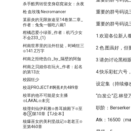
杀手酷男转世变身窈窕淑女：永夜
重要的群号码说
枪·血玫瑰·Necromancer
某薪炎的无限旅途至14卷第二章_
重要的群号码说
作者：兔兔一顿吃八碗1
柑橘恋爱小绿茶_作者：机巧少女
1.欢迎各位新人
不会233_(1)
柯南世界里的法外狂徒，时崎狂三
2.色.图虽好，
⊙141.2万字
柯南之拒绝告白_by_隔壁的阿伽
3.请勿讨论黑框
柯南之贝姐你在玩火_作者：起名
4.快乐彩虹六号
的第13次
校园狂少
设定集（持续修改）
校花PROJECT#啊蕉#共489章
校草的他不可能是女主播
“白发公”忍.林登
⊙LAKAL⊙未完
职阶：Berserk
核弹剑仙伊莉雅⊙兽耳娘殿下⊙至
卷⑨第10章【TJ全本】
Atk：16500（m
核爆巫女的美利坚战记⊙老老王⊙
至第460章