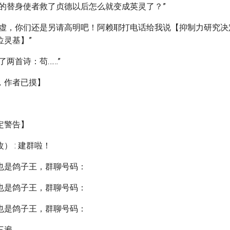
过的替身使者救了贞德以后怎么就变成英灵了？”
谦虚，你们还是另请高明吧！阿赖耶打电话给我说【抑制力研究决
位灵基】”
了两首诗：苟……”
，作者已摸】
定警告】
） : 建群啦！
也是鸽子王，群聊号码：
也是鸽子王，群聊号码：
也是鸽子王，群聊号码：
三遍