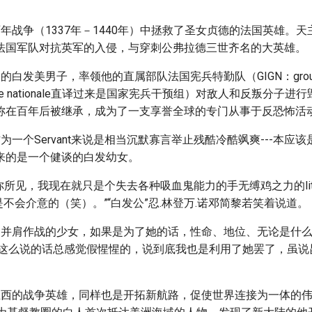
年战争（1337年－1440年）中拯救了圣女贞德的法国英雄。
法国军队对抗英军的入侵，与穿刺公弗拉德三世齐名的大英雄。
白发美男子，率领他的直属部队法国宪兵特勤队（GIGN：groupe d'in
armerie nationale直译过来是国家宪兵干预组）对敌人和反叛分子
称在百年后被继承，成为了一支享誉全球的专门从事于反恐怖活
为一个Servant来说是相当沉默寡言举止残酷冷酷飒爽---本应
来的是一个健谈的白发幼女。
所见，我现在就只是个失去各种吸血鬼能力的手无缚鸡之力的little
也是不会介意的（笑）。”“白发公”忍.林登万.诺邓简黎若笑着说道。
起并肩作战的少女，如果是为了她的话，性命、地位、无论是什
---这么说的话总感觉假惺惺的，说到底我也是利用了她罢了，虽
西的战争英雄，同样也是开拓新航路，促使世界连接为一体的伟人。