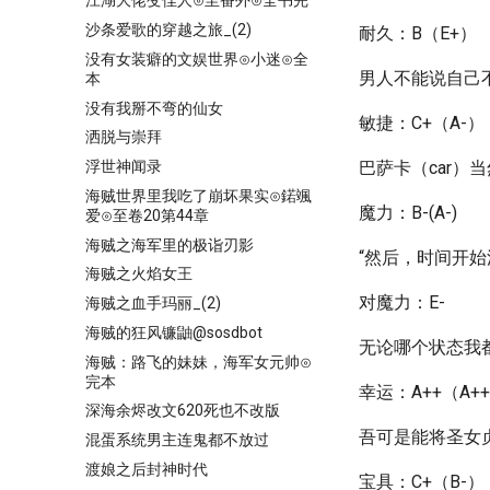
江湖大佬变佳人⊙至番外⊙全书完
沙条爱歌的穿越之旅_(2)
耐久：B（E+）
没有女装癖的文娱世界⊙小迷⊙全
男人不能说自己
本
没有我掰不弯的仙女
敏捷：C+（A-）
洒脱与崇拜
浮世神闻录
巴萨卡（car）
海贼世界里我吃了崩坏果实⊙鍩颯
魔力：B-(A-)
爱⊙至卷20第44章
海贼之海军里的极诣刃影
“然后，时间开始
海贼之火焰女王
对魔力：E-
海贼之血手玛丽_(2)
海贼的狂风镰鼬@sosdbot
无论哪个状态我
海贼：路飞的妹妹，海军女元帅⊙
完本
幸运：A++（A+
深海余烬改文620死也不改版
吾可是能将圣女
混蛋系统男主连鬼都不放过
渡娘之后封神时代
宝具：C+（B-）