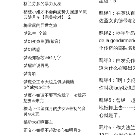
星级：5
格兰芬多的暴力女巫
桔梗小姐才不会向恶势力屈服￥流
羁绊1：在英法百
云随月￥【完美校对】_2
佐圣女贞德带领
梅露露的异世之旅
羁绊2：器宇轩昂的
梦岚生_全篇
de la gend
梦幻变身曲(路紫音)
个传奇的部队名
梦幻诱惑
梦晓知糖芯⊙84万字
羁绊3：白发公作
梦醒难说再见
道为什么召唤出
梦青歌
羁绊4：“啊！如你
梦魔公主今天也是饥肠辘辘
⊙Yakya⊙全本
你叫我lady我
梦魔小姐请不要再坑我了！⊙我还
羁绊5：曾经一
想要⊙未完
地抵押上去---
樱花下仰望胧月的少女⊙最初的音
灵⊙未完
心就是了。
橘势大好啊郡主
羁绊6：作为法兰
正义小姐提不起劲⊙心如明月⊙