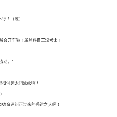
不行！（泣）
当然会开车啦！虽然科目三没考出！
流动。”
都很讨厌太阳波纹啊！
+）
贞德命运纠正过来的强运之人啊！