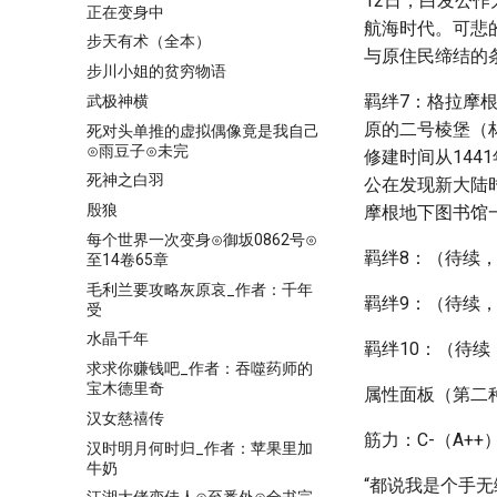
12日，白发公
正在变身中
航海时代。可悲
步天有术（全本）
与原住民缔结的
步川小姐的贫穷物语
羁绊7：格拉摩
武极神横
原的二号棱堡（
死对头单推的虚拟偶像竟是我自己
⊙雨豆子⊙未完
修建时间从144
死神之白羽
公在发现新大陆
殷狼
摩根地下图书馆
每个世界一次变身⊙御坂0862号⊙
羁绊8：（待续
至14卷65章
毛利兰要攻略灰原哀_作者：千年
羁绊9：（待续
受
水晶千年
羁绊10：（待
求求你赚钱吧_作者：吞噬药师的
宝木德里奇
属性面板（第二
汉女慈禧传
筋力：C-（A++
汉时明月何时归_作者：苹果里加
牛奶
“都说我是个手无缚鸡