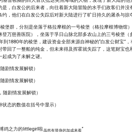
作为基督教圈的白人首次抵达美洲海域的人物，发现了新大陆的他
的是，白发公的后来者，向往着新大陆冒险的水手们政客们并没
条约，他们在白发公失踪后对新大陆进行了旷日持久的屠杀与掠
根棱堡群，分别是坐落于格拉摩根的一号棱堡（格拉摩根博物馆
林登万慈善医院），坐落于孚日山脉北部多农山上的三号棱堡（
1年到1880年的棱堡，建设资金全部来源自神秘的“白发公财宝”
时带回了一整船的纯金，但未来得及挥霍就失踪了，这笔财宝也
一起成为了未解之谜。
，随剧情发展解锁）
，随剧情发展解锁）
续，随剧情发展解锁）
种状态的数值在括号中显示）
）
之力的littlegirl啦
”
虽然有替身的加成来着