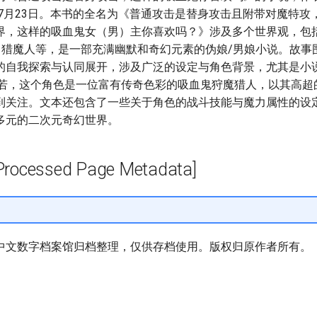
年7月23日。本书的全名为《普通攻击是替身攻击且附带对魔特攻
界，这样的吸血鬼女（男）主你喜欢吗？》涉及多个世界观，包括
k、猎魔人等，是一部充满幽默和奇幻元素的伪娘/男娘小说。故事
的自我探索与认同展开，涉及广泛的设定与角色背景，尤其是小说中
黎若，这个角色是一位富有传奇色彩的吸血鬼狩魔猎人，以其高超
到关注。文本还包含了一些关于角色的战斗技能与魔力属性的设
多元的二次元奇幻世界。
cessed Page Metadata]
中文数字档案馆归档整理，仅供存档使用。版权归原作者所有。