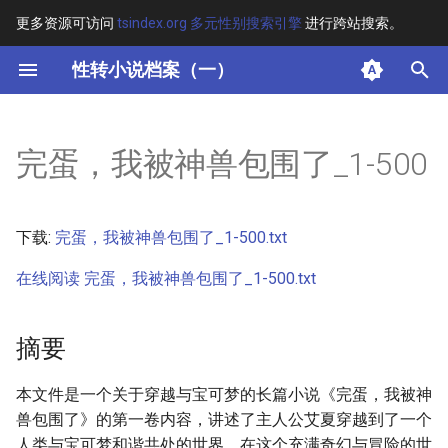
更多资源可访问
tsindex.org 多元性别搜索引擎
进行跨站搜索。
键
性转小说档案（一）
入
摘要
以
完蛋，我被神兽包围了_1-500
开
其他信息 [Processed Page
Metadata]
始
下载:
完蛋，我被神兽包围了_1-500.txt
搜
正文
在线阅读 完蛋，我被神兽包围了_1-500.txt
索
摘要
本文件是一个关于穿越与宝可梦的长篇小说《完蛋，我被神
兽包围了》的第一卷内容，讲述了主人公艾夏穿越到了一个
人类与宝可梦和谐共处的世界。在这个充满奇幻与冒险的世