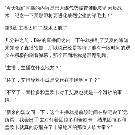
“今天我们直播的内容是巴大蝶气势披带催眠粉的素质战
术，纪念一下我那即将要进化成烈空坐的绿毛虫！”
第3章 主播太帅了,战术太脏了
几分钟之前，B站的直播间之内，下午就接到了艾夏的通知
来知晓了直播预告，所以说已经是等待了他有一段时间的观
众在积极的刷着弹幕，那个画面堪称是群魔乱舞。
“主播，主播在什么地方？”
“坏了，艾指导难不成是交代在丰缘地区了？”
“不至于，固拉多和盖欧卡对于艾夏也就是一个滑铲的事
情。”
“新来的观众问一下，这个主播就是前段时间在贴吧说了‘无
所谓，我会出手’去对付着固拉多和盖欧卡，结果固拉多和
盖欧卡就真的苏醒在了丰缘地区的那位人族大帝？”