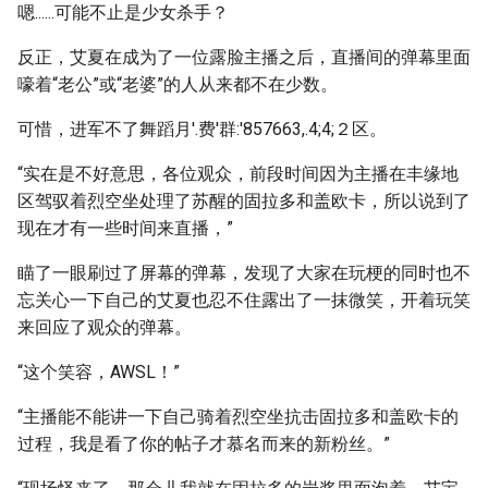
嗯......可能不止是少女杀手？
反正，艾夏在成为了一位露脸主播之后，直播间的弹幕里面
嚎着“老公”或“老婆”的人从来都不在少数。
可惜，进军不了舞蹈月'.费'群:'857663,.4;4;２区。
“实在是不好意思，各位观众，前段时间因为主播在丰缘地
区驾驭着烈空坐处理了苏醒的固拉多和盖欧卡，所以说到了
现在才有一些时间来直播，”
瞄了一眼刷过了屏幕的弹幕，发现了大家在玩梗的同时也不
忘关心一下自己的艾夏也忍不住露出了一抹微笑，开着玩笑
来回应了观众的弹幕。
“这个笑容，AWSL！”
“主播能不能讲一下自己骑着烈空坐抗击固拉多和盖欧卡的
过程，我是看了你的帖子才慕名而来的新粉丝。”