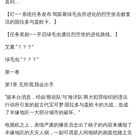
直到......
【叮——系统任务发布:驾驭着绿毛虫所进化的烈空坐击败复
活的固拉多与盖欧卡。】
【任务奖励——开启绿毛虫通往烈空坐的进化路线。】
艾夏:“？？？”
绿毛虫:“？？？”
第一卷
第1章 无所谓,我会出手
“据本台消息，经由‘熔岩队’与‘海洋队’两大犯罪组织的违法
行动所引发的超古代宝可梦·固拉多与盖欧卡的大战，造成
了丰缘地区一大部分城市的破坏。”
电视机之上，表情严肃的播音员念出了稿子的内容来播报了
丰缘地区的天灾人祸，一副可谓是人间地狱的画面也随之呈