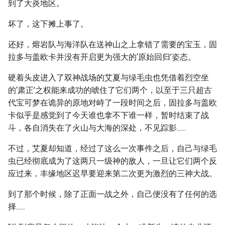
到了大炎地区。
坏了，这下摊上事了。
还好，熔岩队与海洋队在送神山之上拿错了需要的宝玉，固
拉多与盖欧卡并没有开启更为强大的‘原始回归’姿态。
硬着头皮进入了双神战场的艾夏与绿毛虫也凭借着烈空坐
的‘肃正’之权能来成功的唬住了它们两个，以至于三只超古
代宝可梦在诡异的原地对峙了一段时间之后，固拉多与盖欧
卡似乎是感觉到了今天谁也拿不下谁一样，暂时结束了战
斗，各自消失在了火山与大海的深处，不见踪影......
不过，艾夏却知道，经过了这么一次事件之后，自己与绿毛
虫已经彻底成为了这两只一级神的敌人，一旦让它们两个反
应过来，丰缘地区迟早要迎来第二次更为激烈的三神大战。
到了那个时候，除了正面一战之外，自己便没有了任何的选
择......