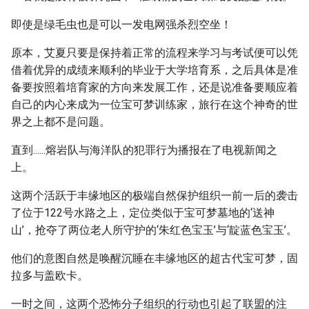
即使是绿毛虫也是可以一发电网强杀烈空坐！
原本，艾夏只要是保持着正常的流程来学习与考试便可以凭
借着优异的成绩来顺利的毕业于大学培育系，之后具体是准
备要按照着培育家的方向来发展工作，还是说准备要顺应着
自己的内心来成为一位宝可梦训练家，旅行在这个神奇的世
界之上都不是问题。
直到......熔岩队与海洋队的犯罪行为播报在了电视新闻之
上。
这两个活跃于丰缘地区的极端自然保护组织一前一后的袭击
了位于122号水路之上，定位类似于宝可梦墓地的‘送神
山’，抢夺了两位老人所守护的‘朱红色宝玉’与‘靛蓝色宝玉’。
他们的意图自然是唤醒沉睡在丰缘地区的超古代宝可梦，固
拉多与盖欧卡。
一时之间，这两个恐怖分子组织的行动也引起了联盟的注