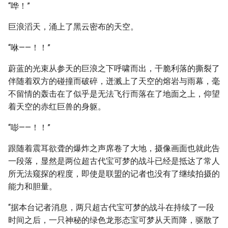
“哗！”
巨浪滔天，涌上了黑云密布的天空。
“咻——！！”
蔚蓝的光束从参天的巨浪之下呼啸而出，干脆利落的撕裂了
伴随着双方的碰撞而破碎，迸溅上了天空的熔岩与雨幕，毫
不留情的轰击在了似乎是无法飞行而落在了地面之上，仰望
着天空的赤红巨兽的身躯。
“嘭——！！”
跟随着震耳欲聋的爆炸之声席卷了大地，摄像画面也就此告
一段落，显然是两位超古代宝可梦的战斗已经是抵达了常人
所无法窥探的程度，即使是联盟的记者也没有了继续拍摄的
能力和胆量。
“据本台记者消息，两只超古代宝可梦的战斗在持续了一段
时间之后，一只神秘的绿色龙形态宝可梦从天而降，驱散了