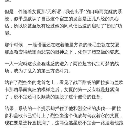
但是，伴随着艾夏那“无所谓，我会出手”的口嗨而觉醒的系
统，似乎是默认了自己这个宿主的发言是正儿八经的真心
话，所以说甚至没有经过他的同意便迅速的启动了“协助”功
能。
那个时候......一脸懵逼还在吃着能量方块的绿毛虫就在艾夏
那逐渐变得绝望而悲哀的眼神之下，化作了烈空坐的姿态。
一人一宠就这么全程迷惑的进入了两位超古代宝可梦的战
场，成为了乱入的第三方战斗力。
站在了烈空坐的龙首之上，看见了战至酣畅的固拉多与盖欧
卡那凶暴而疯狂的模样之后，艾夏的第一反应就是赶紧润
了，说不定还可以顺势的摆脱了这个催命的任务。
结果，系统的一个提示却拦住了他和烈空坐的步伐——固拉
多和盖欧卡已经盯上了烈空坐这个仇敌与驾驭着它的艾夏，
现在要是选择直接润了，这两位煞星说不定会一路追着他跑