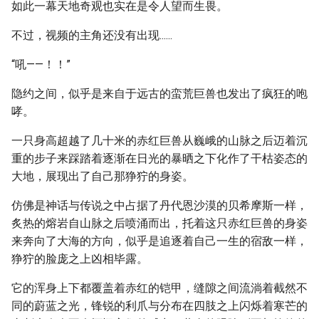
如此一幕天地奇观也实在是令人望而生畏。
不过，视频的主角还没有出现......
“吼——！！”
隐约之间，似乎是来自于远古的蛮荒巨兽也发出了疯狂的咆
哮。
一只身高超越了几十米的赤红巨兽从巍峨的山脉之后迈着沉
重的步子来踩踏着逐渐在日光的暴晒之下化作了干枯姿态的
大地，展现出了自己那狰狞的身姿。
仿佛是神话与传说之中占据了丹代恩沙漠的贝希摩斯一样，
炙热的熔岩自山脉之后喷涌而出，托着这只赤红巨兽的身姿
来奔向了大海的方向，似乎是追逐着自己一生的宿敌一样，
狰狞的脸庞之上凶相毕露。
它的浑身上下都覆盖着赤红的铠甲，缝隙之间流淌着截然不
同的蔚蓝之光，锋锐的利爪与分布在四肢之上闪烁着寒芒的