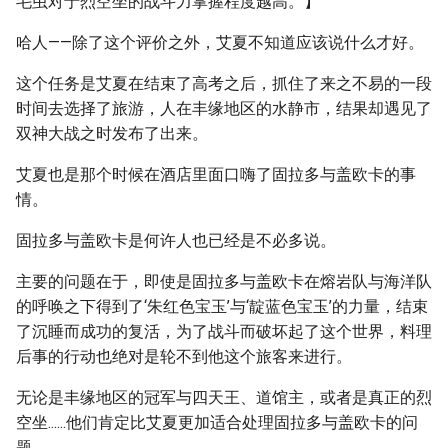
毛虫对于烈空坐的战斗力掌握程度越高。】
哈人——除了这个评价之外，艾夏不知道应该说什么才好。
这个任务是艾夏在结束了高考之后，抓住了来之不易的一段
时间去选择了旅游，人在丰缘地区的水静市，结果却遇见了
双神大战之时发布了出来。
艾夏也是那个时候在酒店里面口嗨了固拉多与盖欧卡的事
情。
固拉多与盖欧卡是何许人也已经是不必多说。
主要的问题在于，即使是固拉多与盖欧卡在熔岩队与海洋队
的呼唤之下得到了‘朱红色宝玉’与‘靛蓝色宝玉’的力量，结束
了沉睡而成功的复活，为了战斗而破坏起了这个世界，料理
后事的行动也绝对是轮不到他这个旅客来进行。
无论是丰缘地区的冠军与四天王、道馆主，或者是真正的烈
空坐......他们肯定比艾夏更加适合处理固拉多与盖欧卡的问
题。