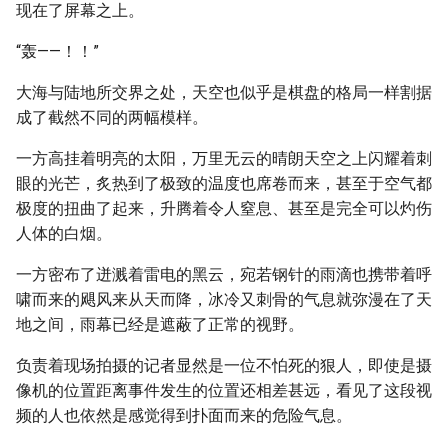
现在了屏幕之上。
“轰——！！”
大海与陆地所交界之处，天空也似乎是棋盘的格局一样割据
成了截然不同的两幅模样。
一方高挂着明亮的太阳，万里无云的晴朗天空之上闪耀着刺
眼的光芒，炙热到了极致的温度也席卷而来，甚至于空气都
极度的扭曲了起来，升腾着令人窒息、甚至是完全可以灼伤
人体的白烟。
一方密布了迸溅着雷电的黑云，宛若钢针的雨滴也携带着呼
啸而来的飓风来从天而降，冰冷又刺骨的气息就弥漫在了天
地之间，雨幕已经是遮蔽了正常的视野。
负责着现场拍摄的记者显然是一位不怕死的狠人，即使是摄
像机的位置距离事件发生的位置还相差甚远，看见了这段视
频的人也依然是感觉得到扑面而来的危险气息。