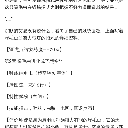
不远处，宝可梦锻炼招式用标靶的碎片也洒落一地，显然是
这只绿毛虫在锻炼招式之时把握不好力道而造就的结果......
“......”
沉默的艾夏没有说什么，看向了自己的系统面板，上面写着
绿毛虫所努力锻炼的招式的详细资料。
【‘画龙点睛’熟练度——20％】
第2章 绿毛虫进化成了烈空坐
【种族:绿毛虫（烈空坐·幼年体）】
【属性:虫（龙/飞行）】
【特性:鳞粉（气闸）】
【技能:撞击，吐丝，虫咬，电网，画龙点睛】
【评价:即使是身为孱弱而种族潜力有限的绿毛虫，它的天
赋与潜力也依然是不容小觑，就算是属于烈空坐的专属技能