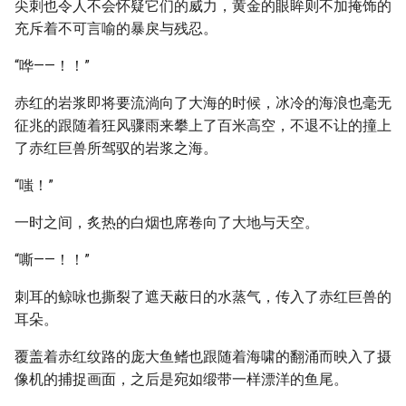
尖刺也令人不会怀疑它们的威力，黄金的眼眸则不加掩饰的
充斥着不可言喻的暴戾与残忍。
“哗——！！”
赤红的岩浆即将要流淌向了大海的时候，冰冷的海浪也毫无
征兆的跟随着狂风骤雨来攀上了百米高空，不退不让的撞上
了赤红巨兽所驾驭的岩浆之海。
“嗤！”
一时之间，炙热的白烟也席卷向了大地与天空。
“嘶——！！”
刺耳的鲸咏也撕裂了遮天蔽日的水蒸气，传入了赤红巨兽的
耳朵。
覆盖着赤红纹路的庞大鱼鳍也跟随着海啸的翻涌而映入了摄
像机的捕捉画面，之后是宛如缎带一样漂洋的鱼尾。