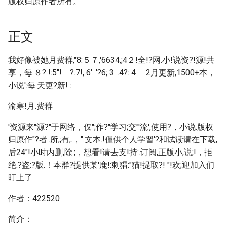
版权归原作者所有。
正文
我好像被她月费群,"8:５７,'6634,;4２ !全!?网.小!说资?!源!共
享，每.８? !:5"! ?.7!, 6': '?6; 3 ..4?: 4 2月更新,1500+本，
小说':每.天更?新! :
渝寒!月.费群
'资源来"源?"于网络，仅";作?"学习;交"'流',使用?，小说.版权
归原作"?者:.所;;有,.，".文本.!僅供个人学習'?和试读请在下载,
后24"!小时内删,除.;，想看!请去支!持:.订阅,正版小,说;!，拒
绝.?盗:?版.！本群?提供某'鹿!:刺猬:"猫!提取?! "!欢;迎加入们
盯上了
作者：422520
简介：