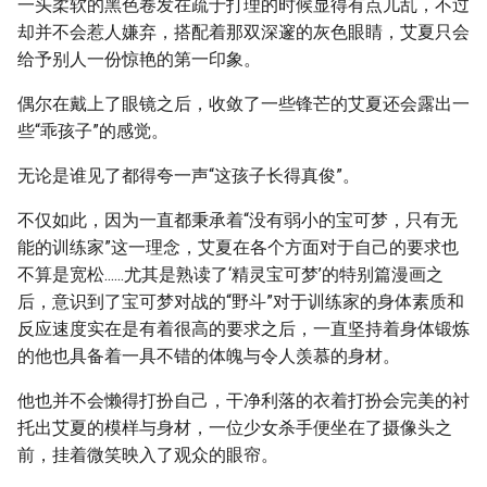
一头柔软的黑色卷发在疏于打理的时候显得有点儿乱，不过
却并不会惹人嫌弃，搭配着那双深邃的灰色眼睛，艾夏只会
给予别人一份惊艳的第一印象。
偶尔在戴上了眼镜之后，收敛了一些锋芒的艾夏还会露出一
些“乖孩子”的感觉。
无论是谁见了都得夸一声“这孩子长得真俊”。
不仅如此，因为一直都秉承着“没有弱小的宝可梦，只有无
能的训练家”这一理念，艾夏在各个方面对于自己的要求也
不算是宽松......尤其是熟读了‘精灵宝可梦’的特别篇漫画之
后，意识到了宝可梦对战的“野斗”对于训练家的身体素质和
反应速度实在是有着很高的要求之后，一直坚持着身体锻炼
的他也具备着一具不错的体魄与令人羡慕的身材。
他也并不会懒得打扮自己，干净利落的衣着打扮会完美的衬
托出艾夏的模样与身材，一位少女杀手便坐在了摄像头之
前，挂着微笑映入了观众的眼帘。