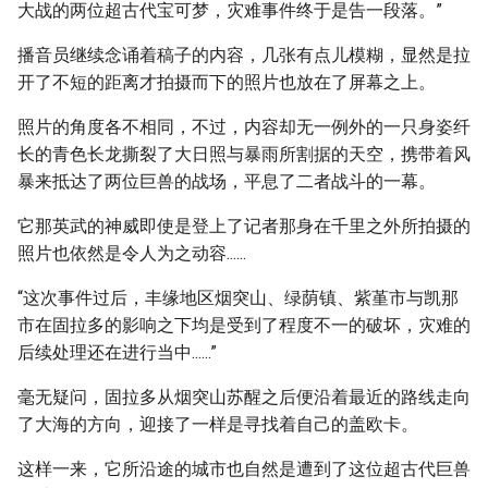
大战的两位超古代宝可梦，灾难事件终于是告一段落。”
播音员继续念诵着稿子的内容，几张有点儿模糊，显然是拉
开了不短的距离才拍摄而下的照片也放在了屏幕之上。
照片的角度各不相同，不过，内容却无一例外的一只身姿纤
长的青色长龙撕裂了大日照与暴雨所割据的天空，携带着风
暴来抵达了两位巨兽的战场，平息了二者战斗的一幕。
它那英武的神威即使是登上了记者那身在千里之外所拍摄的
照片也依然是令人为之动容......
“这次事件过后，丰缘地区烟突山、绿荫镇、紫堇市与凯那
市在固拉多的影响之下均是受到了程度不一的破坏，灾难的
后续处理还在进行当中......”
毫无疑问，固拉多从烟突山苏醒之后便沿着最近的路线走向
了大海的方向，迎接了一样是寻找着自己的盖欧卡。
这样一来，它所沿途的城市也自然是遭到了这位超古代巨兽