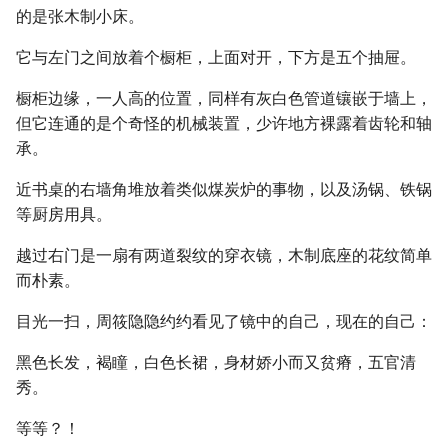
的是张木制小床。
它与左门之间放着个橱柜，上面对开，下方是五个抽屉。
橱柜边缘，一人高的位置，同样有灰白色管道镶嵌于墙上，
但它连通的是个奇怪的机械装置，少许地方裸露着齿轮和轴
承。
近书桌的右墙角堆放着类似煤炭炉的事物，以及汤锅、铁锅
等厨房用具。
越过右门是一扇有两道裂纹的穿衣镜，木制底座的花纹简单
而朴素。
目光一扫，周筱隐隐约约看见了镜中的自己，现在的自己：
黑色长发，褐瞳，白色长裙，身材娇小而又贫瘠，五官清
秀。
等等？！