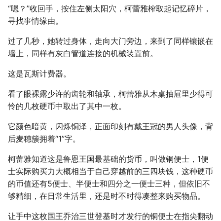
“嗯？”收回手，按住左侧太阳穴，柯蕾雅榨取起记忆碎片，
寻找事情缘由。
过了几秒，她转过身体，走向大门旁边，来到了同样镶嵌在
墙上，同样有灰白管道连接的机械装置前。
这是瓦斯计费器。
看了眼裸露少许的齿轮和轴承，柯蕾雅从木桌抽屉里少得可
怜的几枚硬币中取出了其中一枚。
它颜色暗黄，闪烁铜泽，正面印刻有戴王冠的男人头像，背
后麦穗簇拥着“1”字。
柯蕾雅知道这是鲁恩王国最基础的货币，叫做铜便士，1便
士实际购买力大概相当于自己穿越前的三四块钱，这种硬币
的币值还有5便士、半便士和四分之一便士三种，但依旧不
够精细，在日常生活里，还是时不时得凑整来购买物品。
让手中这枚国王乔治三世登基时才发行的铜便士在指尖翻动