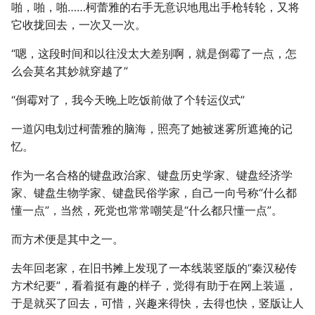
啪，啪，啪……柯蕾雅的右手无意识地甩出手枪转轮，又将
它收拢回去，一次又一次。
“嗯，这段时间和以往没太大差别啊，就是倒霉了一点，怎
么会莫名其妙就穿越了”
“倒霉对了，我今天晚上吃饭前做了个转运仪式”
一道闪电划过柯蕾雅的脑海，照亮了她被迷雾所遮掩的记
忆。
作为一名合格的键盘政治家、键盘历史学家、键盘经济学
家、键盘生物学家、键盘民俗学家，自己一向号称“什么都
懂一点”，当然，死党也常常嘲笑是“什么都只懂一点”。
而方术便是其中之一。
去年回老家，在旧书摊上发现了一本线装竖版的“秦汉秘传
方术纪要”，看着挺有趣的样子，觉得有助于在网上装逼，
于是就买了回去，可惜，兴趣来得快，去得也快，竖版让人