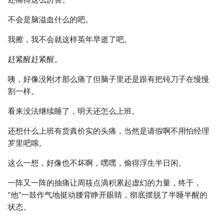
不会是脑溢血什么的吧。
我擦，我不会就这样英年早逝了吧。
赶紧醒赶紧醒。
咦，好像没刚才那么痛了但脑子里还是跟有把钝刀子在慢慢
割一样。
看来没法继续睡了，明天还怎么上班。
还想什么上班有货真价实的头痛，当然是请假啊不用怕经理
罗里吧嗦。
这么一想，好像也不坏啊，嘿嘿，偷得浮生半日闲。
一阵又一阵的抽痛让周筱点滴积累起虚幻的力量，终于，
“他”一鼓作气地挺动腰背睁开眼睛，彻底摆脱了半睡半醒的
状态。