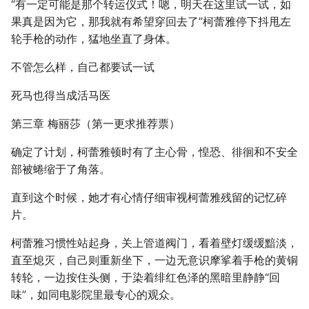
“有一定可能是那个转运仪式！嗯，明天在这里试一试，如
果真是因为它，那我就有希望穿回去了”柯蕾雅停下抖甩左
轮手枪的动作，猛地坐直了身体。
不管怎么样，自己都要试一试
死马也得当成活马医
第三章 梅丽莎（第一更求推荐票）
确定了计划，柯蕾雅顿时有了主心骨，惶恐、徘徊和不安全
部被蜷缩于了角落。
直到这个时候，她才有心情仔细审视柯蕾雅残留的记忆碎
片。
柯蕾雅习惯性站起身，关上管道阀门，看着壁灯缓缓黯淡，
直至熄灭，自己则重新坐下，一边无意识摩挲着手枪的黄铜
转轮，一边按住头侧，于染着绯红色泽的黑暗里静静“回
味”，如同电影院里最专心的观众。