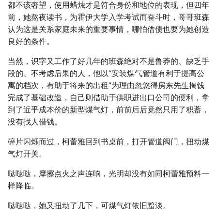
都不该奢望，使用蜡烛才是符合身份和地位的表现，但四年
前，她熬夜读书，为霍伊大学入学考试而奋斗时，哥哥班森
认为这是关系家庭未来的重要事情，哪怕借债也要为她创造
良好的条件。
当然，识字又工作了好几年的班森绝对不是鲁莽的、缺乏手
段的、不考虑后果的人，他以“安装煤气管道有利于提高公
寓的档次，有助于将来的出租”为理由忽悠得房东先生掏钱
完成了基础改造，自己则借助于供职进出口公司的便利，拿
到了近乎成本价的新型煤气灯，前前后后竟然只用了积蓄，
没有找人借钱。
碎片闪烁而过，柯蕾雅回到书桌前，打开管道阀门，扭动煤
气灯开关。
哒哒哒，摩擦点火之声连响，光明却没有如同柯蕾雅预料一
样降临。
哒哒哒，她又扭动了几下，可煤气灯依旧黯淡。