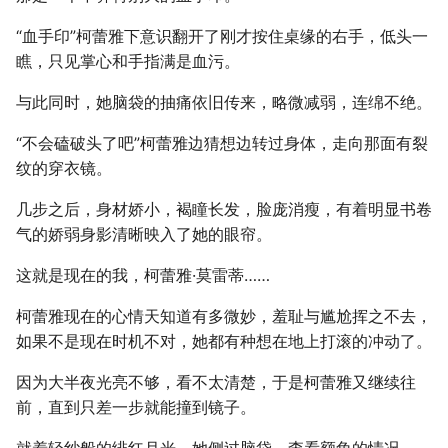
“血手印”柯蕾雅下意识翻开了刚才按住桌缘的右手，低头一
瞧，只见掌心和手指满是血污。
与此同时，她脑袋的抽痛依旧传来，略微减弱，连绵不绝。
“不会磕破头了吧”柯蕾雅边猜想边转过身体，走向那面有裂
纹的穿衣镜。
几步之后，身材娇小，褐瞳长发，脸庞消瘦，有着明显书卷
气的娇弱身影清晰映入了她的眼帘。
这就是现在的我，柯蕾雅·莫雷蒂……
柯蕾雅现在的心情天知道有多微妙，羞耻与尴尬挥之不去，
如果不是现在时机不对，她都有种想在地上打滚的冲动了。
因为大半夜光亮不够，看不太清楚，于是柯蕾雅又继续往
前，直到只差一步就能撞到镜子。