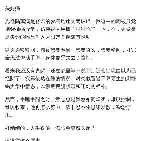
头好痛
光怪陆离满是低语的梦境迅速支离破碎，熟睡中的周筱只觉
脑袋抽痛异常，仿佛被人用棒子狠狠抡了一下，不，更像是
遭尖锐的物品刺入太阳穴并伴随有搅动
嘶迷迷糊糊间，周筱想要翻身，想要捂头，想要坐起，可完
全无法挪动手脚，身体似乎失去了控制。
看来我还没有真醒，还在梦里等下说不定还会出现自以为已
经醒了，实际依然在睡的情况。对类似遭遇不算陌生的周筱
竭力集中意志，以彻底摆脱黑暗和迷幻的桎梏。
然而，半睡半醒之时，意志总是飘忽如同烟雾，难以控制，
难以收束，他再怎么努力，依旧忍不住思维发散，杂念浮
现。
好端端的，大半夜的，怎么会突然头痛？
还痛得这么厉害。