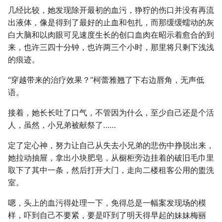
几经比较，她发现除开最初的血污，狰狞的伤口并没有再流
出液体，像是得到了最好的止血和包扎，而那缓缓蠕动的灰
白大脑和以肉眼可见速度生长的创口血肉在昭示着愈合的到
来，也许三四十分钟，也许两三个小时，那里将只剩下浅浅
的痕迹。
“穿越带来的治疗效果？”柯蕾雅翘了下右边唇角，无声低
语。
接着，她长长吐了口气，不管因为什么，至少自己还是个活
人，虽然，小兄弟被献祭了……
定了定心神，努力让自己从失去小兄弟的悲伤中挣脱出来，
她拉动抽屉，拿出小块肥皂，从橱柜旁边挂着的破旧毛巾里
取下了其中一条，然后打开大门，走向二楼租客公用的盥洗
室。
嗯，头上的血污得处理一下，免得总是一幅案发现场的模
样，吓到自己不要紧，要是吓到了明天得早起的妹妹梅丽