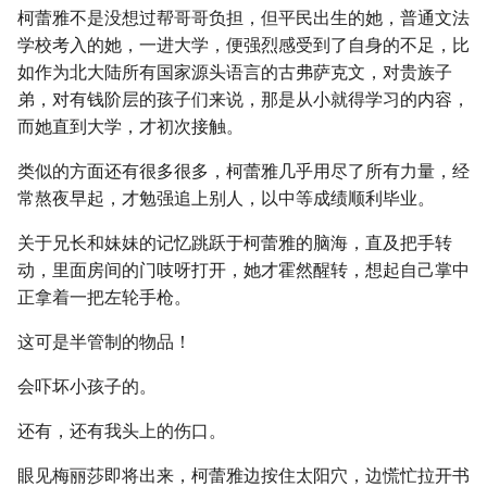
柯蕾雅不是没想过帮哥哥负担，但平民出生的她，普通文法
学校考入的她，一进大学，便强烈感受到了自身的不足，比
如作为北大陆所有国家源头语言的古弗萨克文，对贵族子
弟，对有钱阶层的孩子们来说，那是从小就得学习的内容，
而她直到大学，才初次接触。
类似的方面还有很多很多，柯蕾雅几乎用尽了所有力量，经
常熬夜早起，才勉强追上别人，以中等成绩顺利毕业。
关于兄长和妹妹的记忆跳跃于柯蕾雅的脑海，直及把手转
动，里面房间的门吱呀打开，她才霍然醒转，想起自己掌中
正拿着一把左轮手枪。
这可是半管制的物品！
会吓坏小孩子的。
还有，还有我头上的伤口。
眼见梅丽莎即将出来，柯蕾雅边按住太阳穴，边慌忙拉开书