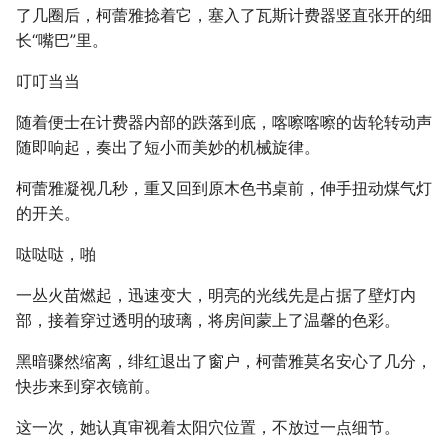
了几圈后，柯蕾雅捻着它，塞入了瓦斯计费器竖直张开的细
长“嘴巴”里。
叮叮当当
随着便士在计费器内部的跌落到底，喀嚓喀嚓的齿轮转动声
随即响起，奏出了短小而美妙的机械旋律。
柯蕾雅凝视几秒，重又回到原木色书桌前，伸手扭动煤气灯
的开关。
哒哒哒，啪
一丛火苗燃起，迅速变大，明亮的光线先是占据了壁灯内
部，接着穿过透明的玻璃，将房间蒙上了温馨的色彩。
黑暗骤然缩离，绯红退出了窗户，柯蕾雅莫名安心了几分，
快步来到穿衣镜前。
这一次，她认真审视着太阳穴位置，不放过一点细节。