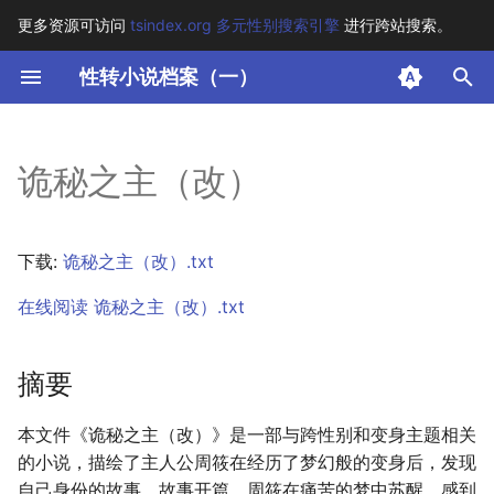
更多资源可访问
tsindex.org 多元性别搜索引擎
进行跨站搜索。
键
性转小说档案（一）
入
摘要
以
诡秘之主（改）
开
其他信息 [Processed Page
Metadata]
始
下载:
诡秘之主（改）.txt
搜
正文
在线阅读 诡秘之主（改）.txt
索
摘要
本文件《诡秘之主（改）》是一部与跨性别和变身主题相关
的小说，描绘了主人公周筱在经历了梦幻般的变身后，发现
自己身份的故事。故事开篇，周筱在痛苦的梦中苏醒，感到