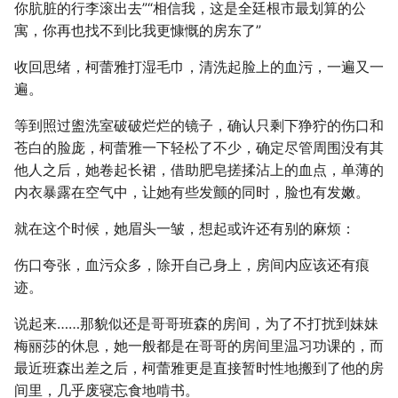
你肮脏的行李滚出去”“相信我，这是全廷根市最划算的公
寓，你再也找不到比我更慷慨的房东了”
收回思绪，柯蕾雅打湿毛巾，清洗起脸上的血污，一遍又一
遍。
等到照过盥洗室破破烂烂的镜子，确认只剩下狰狞的伤口和
苍白的脸庞，柯蕾雅一下轻松了不少，确定尽管周围没有其
他人之后，她卷起长裙，借助肥皂搓揉沾上的血点，单薄的
内衣暴露在空气中，让她有些发颤的同时，脸也有发嫩。
就在这个时候，她眉头一皱，想起或许还有别的麻烦：
伤口夸张，血污众多，除开自己身上，房间内应该还有痕
迹。
说起来……那貌似还是哥哥班森的房间，为了不打扰到妹妹
梅丽莎的休息，她一般都是在哥哥的房间里温习功课的，而
最近班森出差之后，柯蕾雅更是直接暂时性地搬到了他的房
间里，几乎废寝忘食地啃书。