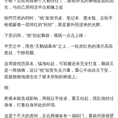
手枪？左轮周筱整个人都愣住了，眼前所见的事物是如此陌
生，与自己房间没半点相像之处
惊愕茫然的同时，”他”发现书桌、笔记本、墨水瓶、左轮手
枪都蒙着一层绯红的“轻纱”，那是窗外照进来的光辉。
下意识间，“他”抬起脑袋，视线一点点上移：
半空之中，黑色“天鹅绒幕布”之上，一轮赤红色的满月高高
悬挂，宁静照耀。
这周筱惶恐莫名，猛地站起，可双腿还未完全打直，脑袋又
是一阵抽痛，这让“他”短暂失去力量，重心不由自主下坠，
屁股狠狠地撞击在了硬木所制的椅面上。
啪
疼痛未能造成影响，周筱以手按桌，重又站起，慌乱地转过
身体，打量自身所处的环境。
这是个不大的房间，左右两侧各有一扇棕门，紧挨对面墙壁