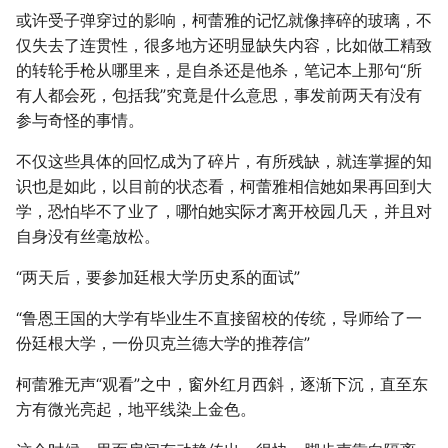
或许受子弹穿过的影响，柯蕾雅的记忆就像摔碎的玻璃，不
仅失去了连贯性，很多地方还明显缺失内容，比如做工精致
的转轮手枪从哪里来，是自杀还是他杀，笔记本上那句“所
有人都会死，包括我”究竟是什么意思，事发前两天有没有
参与奇怪的事情。
不仅这些具体的回忆成为了碎片，有所残缺，就连掌握的知
识也是如此，以目前的状态看，柯蕾雅相信她如果再回到大
学，恐怕毕不了业了，哪怕她实际才离开校园几天，并且对
自身没有丝毫放松。
“两天后，要参加廷根大学历史系的面试”
“鲁恩王国的大学有毕业生不直接留校的传统，导师给了一
份廷根大学，一份贝克兰德大学的推荐信”
柯蕾雅无声“观看”之中，窗外红月西斜，逐渐下沉，直至东
方有微光亮起，地平线染上金色。