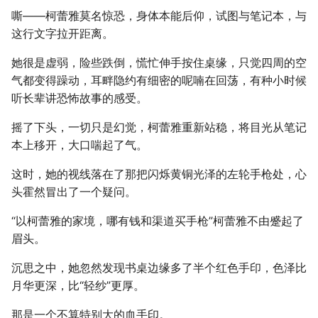
嘶——柯蕾雅莫名惊恐，身体本能后仰，试图与笔记本，与
这行文字拉开距离。
她很是虚弱，险些跌倒，慌忙伸手按住桌缘，只觉四周的空
气都变得躁动，耳畔隐约有细密的呢喃在回荡，有种小时候
听长辈讲恐怖故事的感受。
摇了下头，一切只是幻觉，柯蕾雅重新站稳，将目光从笔记
本上移开，大口喘起了气。
这时，她的视线落在了那把闪烁黄铜光泽的左轮手枪处，心
头霍然冒出了一个疑问。
“以柯蕾雅的家境，哪有钱和渠道买手枪”柯蕾雅不由蹙起了
眉头。
沉思之中，她忽然发现书桌边缘多了半个红色手印，色泽比
月华更深，比“轻纱”更厚。
那是一个不算特别大的血手印。