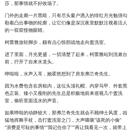
莎，那事情就不好收场了。
门外的走廊一片黑暗，只有尽头窗户洒入的绯红月光勉强勾
勒着凸出事物的轮廓，让它们像是深沉夜里默默注视着活人
的一双双怪物眼睛。
柯蕾雅放轻脚步，颇有点心惊胆战地走向盥洗室。
进了里面，月光更盛，一切清楚了起来，柯蕾雅站到洗漱台
前，拧开了自来水龙头。
哗啦啦，水声入耳，她霍然想到了房东弗兰奇先生。
因为水费包含在房租内，这位头顶礼帽、内穿马甲、外套黑
色正装、矮小又瘦削的先生总是积极地前来巡视几个盥洗
室，偷听里面流水的声音。
如果哗啦的动静较大，那弗兰奇先生就会不顾绅士风度，凶
猛地挥舞手杖，击打盥洗室之门，大声嚷嚷“该死的小偷”
“浪费是可耻的事情”“我记住你了”“再让我看见一次，就带上