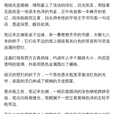
视线先是模糊，继而蒙上了淡淡的绯红，目光所及，周筱看
见面前是一张原木色泽的书桌，正中央放着一本摊开的笔
记，纸张粗糙而泛黄，抬头用奇怪的字母文字书写着一句话
语，墨迹深黑，醒目欲滴。
笔记本左侧靠桌子边缘，有一叠整整齐齐的书册，大概七八
本的样子，它们右手边的墙上镶嵌着灰白色的管道和与管道
连通的壁灯。
这盏灯很有西方古典风味，约成年人半个脑袋大小，内层是
透明的玻璃，外面用黑色金属围出了栅格。
熄灭的壁灯的斜下方，一个黑色墨水瓶笼罩着淡红色的光
华，表面的浮凸构成了模糊的天使图案。
墨水瓶之前，笔记本右侧，一根肚腹圆润的深色钢笔静静安
放，笔尖闪烁着微光，笔帽搁于一把泛着黄铜色泽的左轮手
枪旁边。