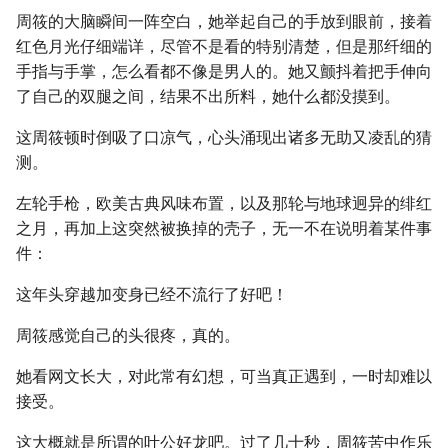
周筱的大脑瞬间一阵空白，她举起自己的手放到眼前，接着
红色月光仔细端详，尽管不是看的特别清楚，但是那纤细的
手指与手掌，怎么看都不像是男人的。她又颤抖着把手伸向
了自己的双腿之间，结果不出所料，她什么都没摸到。
这周筱顿时倒吸了口凉气，心头涌现出诸多无助又凌乱的猜
测。
左轮手枪，欧美古典风味布置，以及那轮与地球迥异的绯红
之月，再加上这突然被换掉的壳子，无一不在说明着某件事
件：
这年头穿越加变身已经不流行了好吧！
周筱感觉自己的头很疼，真的。
她看网文长大，对此常有幻想，可当真正遇到，一时却难以
接受。
这大概就是所谓的叶公好龙吧。过了几十秒，周筱苦中作乐