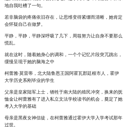
地自我吐槽了一句。
若非脑袋的疼痛依旧存在，让思维变得紧绷而清晰，她肯定
会怀疑自己在做梦。
平静，平静，平静深呼吸了几下，周筱努力让自身不要那么
慌乱。
就在这时，随着她身心的调和，一个个记忆片段突兀跳出，
缓慢呈现于她的脑海之中
柯蕾雅·莫雷蒂，北大陆鲁恩王国阿霍瓦郡廷根市人，霍伊
大学历史系刚毕业的学生
父亲是皇家陆军上士，牺牲于南大陆的殖民冲突，换来的抚
恤金让柯蕾雅有了进入私立文法学校读书的机会，奠定了她
考入大学的基础
母亲是黑夜女神信徒，在柯蕾雅通过霍伊大学入学考试那年
过世。