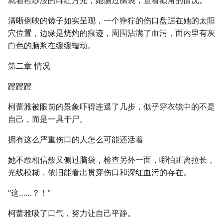
就着轻纱般的绯红月光，她侧过脑袋，查看额角的情况。
清晰倒映的镜子如实呈现，一个狰狞的伤口盘踞在她的太阳
穴位置，边缘是烧灼的痕迹，周围沾满了血污，而内里有灰
白色的脑浆在缓缓蠕动。
第二章 情况
蹬蹬蹬
柯蕾雅被眼前的景象吓得连退了几步，似乎穿衣镜中的不是
自己，而是一具干尸。
拥有这么严重伤口的人怎么可能还活着
她不敢相信般又侧过脑袋，检查另外一面，哪怕距离拉长，
光线模糊，依旧能看出贯穿伤口和深红血污的存在。
“这……？！”
柯蕾雅吸了口气，努力让自己平静。