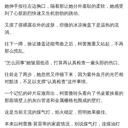
她伸手按往左边胸口，隔着那让她分外羞耻的柔软，她感受
到了心脏剧烈快速又生机勃勃的跳动。
又摸了摸裸露在外的皮肤，些微的冰凉掩盖下是温热的流
淌。
往下一蹲，验证膝盖还能弯曲之后，柯蕾雅重又站起，不再
那么慌乱。
“怎么回事”她皱眉低语，打算再认真检查一遍头部的伤口。
往前走了两步，她忽然又停顿下来，因为窗外血月的光芒相
对黯淡，不足以支撑“认真检查”这件事情。
一个记忆的碎片应激而出，柯蕾雅转头看向了书桌紧挨着的
那面墙壁上的灰白管道和金属栅格包围成的壁灯。
这是当前主流的煤气灯，焰火稳定，照明效果极佳。
本来以柯蕾雅·莫雷蒂的家庭情况，别说煤气灯，连煤油灯