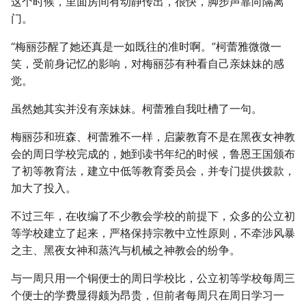
这个时候，里面房间有动静传出，很快，脚步声靠向隔离
门。
“梅丽莎醒了她还真是一如既往的准时啊。”柯蕾雅微微一
笑，受前身记忆的影响，对梅丽莎有种看自己亲妹妹的感
觉。
虽然她其实并没有亲妹妹。柯蕾雅自我吐槽了一句。
梅丽莎和班森、柯蕾雅不一样，启蒙教育不是在黑夜女神教
会的周日学校完成的，她到读书年纪的时候，鲁恩王国颁布
了初等教育法，建立中低等教育委员会，并专门提供拨款，
加大了投入。
不过三年，在收编了不少教会学校的前提下，众多的公立初
等学校建立了起来，严格保持宗教中立性原则，不牵涉风暴
之主、黑夜女神和蒸汽与机械之神教会的纷争。
与一周只用一个铜便士的周日学校比，公立初等学校每周三
个便士的学费显得颇为昂贵，但前者每周只在周日学习一