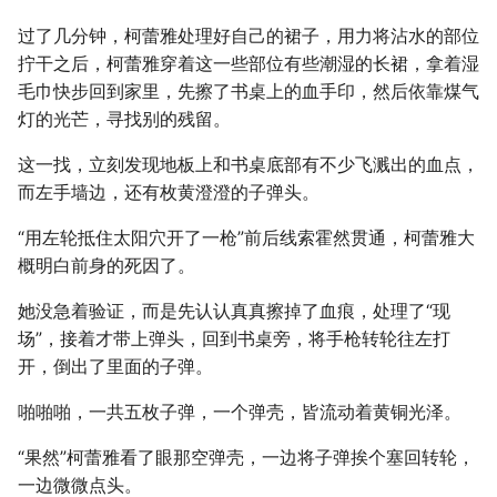
过了几分钟，柯蕾雅处理好自己的裙子，用力将沾水的部位
拧干之后，柯蕾雅穿着这一些部位有些潮湿的长裙，拿着湿
毛巾快步回到家里，先擦了书桌上的血手印，然后依靠煤气
灯的光芒，寻找别的残留。
这一找，立刻发现地板上和书桌底部有不少飞溅出的血点，
而左手墙边，还有枚黄澄澄的子弹头。
“用左轮抵住太阳穴开了一枪”前后线索霍然贯通，柯蕾雅大
概明白前身的死因了。
她没急着验证，而是先认认真真擦掉了血痕，处理了“现
场”，接着才带上弹头，回到书桌旁，将手枪转轮往左打
开，倒出了里面的子弹。
啪啪啪，一共五枚子弹，一个弹壳，皆流动着黄铜光泽。
“果然”柯蕾雅看了眼那空弹壳，一边将子弹挨个塞回转轮，
一边微微点头。