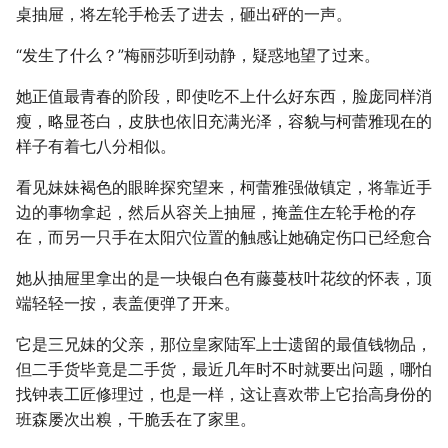
桌抽屉，将左轮手枪丢了进去，砸出砰的一声。
“发生了什么？”梅丽莎听到动静，疑惑地望了过来。
她正值最青春的阶段，即使吃不上什么好东西，脸庞同样消
瘦，略显苍白，皮肤也依旧充满光泽，容貌与柯蕾雅现在的
样子有着七八分相似。
看见妹妹褐色的眼眸探究望来，柯蕾雅强做镇定，将靠近手
边的事物拿起，然后从容关上抽屉，掩盖住左轮手枪的存
在，而另一只手在太阳穴位置的触感让她确定伤口已经愈合
她从抽屉里拿出的是一块银白色有藤蔓枝叶花纹的怀表，顶
端轻轻一按，表盖便弹了开来。
它是三兄妹的父亲，那位皇家陆军上士遗留的最值钱物品，
但二手货毕竟是二手货，最近几年时不时就要出问题，哪怕
找钟表工匠修理过，也是一样，这让喜欢带上它抬高身份的
班森屡次出糗，干脆丢在了家里。