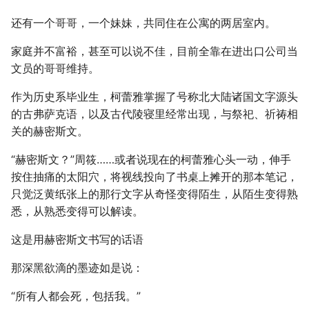
还有一个哥哥，一个妹妹，共同住在公寓的两居室内。
家庭并不富裕，甚至可以说不佳，目前全靠在进出口公司当
文员的哥哥维持。
作为历史系毕业生，柯蕾雅掌握了号称北大陆诸国文字源头
的古弗萨克语，以及古代陵寝里经常出现，与祭祀、祈祷相
关的赫密斯文。
“赫密斯文？”周筱……或者说现在的柯蕾雅心头一动，伸手
按住抽痛的太阳穴，将视线投向了书桌上摊开的那本笔记，
只觉泛黄纸张上的那行文字从奇怪变得陌生，从陌生变得熟
悉，从熟悉变得可以解读。
这是用赫密斯文书写的话语
那深黑欲滴的墨迹如是说：
“所有人都会死，包括我。”