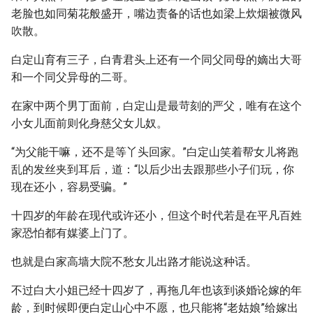
老脸也如同菊花般盛开，嘴边责备的话也如梁上炊烟被微风
吹散。
白定山育有三子，白青君头上还有一个同父同母的嫡出大哥
和一个同父异母的二哥。
在家中两个男丁面前，白定山是最苛刻的严父，唯有在这个
小女儿面前则化身慈父女儿奴。
“为父能干嘛，还不是等丫头回家。”白定山笑着帮女儿将跑
乱的发丝夹到耳后，道：“以后少出去跟那些小子们玩，你
现在还小，容易受骗。”
十四岁的年龄在现代或许还小，但这个时代若是在平凡百姓
家恐怕都有媒婆上门了。
也就是白家高墙大院不愁女儿出路才能说这种话。
不过白大小姐已经十四岁了，再拖几年也该到谈婚论嫁的年
龄，到时候即便白定山心中不愿，也只能将“老姑娘”给嫁出