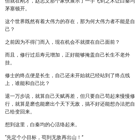
但就在刚才，赵志文那个家伙展示了一手飞剑之术让白秦均
茅塞顿开。
这个世界既然有着大伟力的存在，那为何大伟力者不能是自
己？
之前因为不得门而入，现在机会不就摆在自己面前？
而且，修行过后寿元增加，正好能够掩盖自己长生不老外
挂。
修士的终点便是长生，自己还未开始就已经站到了终点线
上，谁能和自己比？
退一万步说，就算自己天赋再差，但只要自己苟起来慢慢修
行，就算是磨也能磨出个天下无敌，搞不好还能想办法把自
己给变回来。
想到这里，白秦均的心活络起来。
“先定个小目标，苟到无敌再出山！”