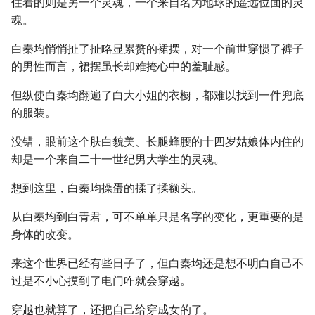
住着的则是另一个灵魂，一个来自名为地球的遥远位面的灵
魂。
白秦均悄悄扯了扯略显累赘的裙摆，对一个前世穿惯了裤子
的男性而言，裙摆虽长却难掩心中的羞耻感。
但纵使白秦均翻遍了白大小姐的衣橱，都难以找到一件兜底
的服装。
没错，眼前这个肤白貌美、长腿蜂腰的十四岁姑娘体内住的
却是一个来自二十一世纪男大学生的灵魂。
想到这里，白秦均操蛋的揉了揉额头。
从白秦均到白青君，可不单单只是名字的变化，更重要的是
身体的改变。
来这个世界已经有些日子了，但白秦均还是想不明白自己不
过是不小心摸到了电门咋就会穿越。
穿越也就算了，还把自己给穿成女的了。