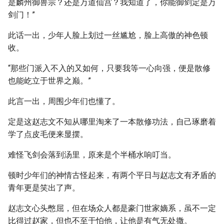
是麟州御兽宗？还是万道仙宫？我知道了，你能御剑定是万
剑门！”
此话一出，少年人脸上划过一丝尴尬，脸上高傲的神色顿
收。
“那些门派入不入的又如何，只要我等一心向强，便是散修
也能屹立于世界之巅。”
此言一出，周围少年们也懂了。
定是这赵志文不知从哪里淘来了一本散修功法，自己琢磨着
学了点皮毛便来显摆。
难怪飞剑会落到汤里，原来是个半桶水响叮当。
顿时少年们的神情古怪起来，有两个平日与赵志文有矛盾的
青年更是笑出了声。
赵志文心头憋屈，但在场众人都是豪门世家嫡系，虽不一定
比得过赵家，但也不至于怕他，让他是有气无处撒。