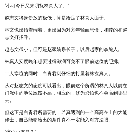
“小可今日又来叨扰林真人了。”
赵志文将身份放的极低，算是给足了林真人面子。
林玄也没抬着端着，更没因为对方年轻而怠慢，和睦的和赵
志文打招呼。
赵志文虽小，但可是赵家嫡系长子，以后赵家的掌舵人。
林真人安度晚年想要过得滋润可免不了眼前这位的照拂。
二人寒暄的同时，白青君则仔细的打量着林玄真人。
从对赵志文的态度可以看出，眼前这个所谓的林真人以前在
门派中的地位应该不高，相应的，修为恐怕也不会高到哪里
去。
但这正是白青君所需要的，若真遇到的一个高高在上的大能
修士，自己能够给出的条件真不一定能入对方法眼。
“这位小友是？”