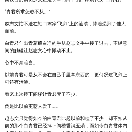
“青君所求怎敢不从。”
赵志文忙不迭在袖口擦净“飞剑”上的油渍，捧着递到了佳人
面前。
白青君伸出青葱般白净的手从赵志文手中接了过去，不经意
间的触碰让赵志文心中悸动不止。
心中不禁暗喜。
以前青君可是从不会在自己手里拿东西的，更何况这飞剑上
可还有污渍。
看来上次摔下阁楼让青君变了不少。
倒是比以前更惹人爱了……
赵志文只觉得如今的白青君比起以前和睦了不少，却不知从
前的那个白青君已经摔下阁楼香消玉殒，而如今白青君体内