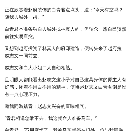
正在欣赏着赵府装饰的白青君点点头，道：“今天有空吗？
随我去城外一趟。”
白青君本准备独自去城外找林真人的，但转念一想自己贸然
前往实属唐突。
又想到赵府投资了林真人的府邸建造，便转头来了赵府拉上
赵志文一同前去。
赵志文和白大小姐二人自幼相熟。
且明眼人都能看出赵志文这小子对自己这具身体的原主人有
好感，怀着不用白不用的精神，使唤起赵志文白青君倒是没
有一点心理压力。
邀我同游踏青！赵志文兴奋的直喘粗气。
“青君相邀怎敢不去，我这就命人准备马车。”
白青君：“不用麻烦了，我的马车就停在门外，你与我同乘