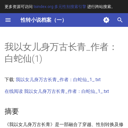
更多资源可访问
tsindex.org 多元性别搜索引擎
进行跨站搜索。
键
性转小说档案（一）
入
摘要
以
我以女儿身万古长青_作者：
开
其他信息 [Processed Page
白蛇仙(1)
Metadata]
始
搜
正文
下载:
我以女儿身万古长青_作者：白蛇仙_1_.txt
索
在线阅读 我以女儿身万古长青_作者：白蛇仙_1_.txt
摘要
《我以女儿身万古长青》是一部融合了穿越、性别转换及修