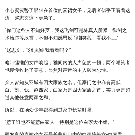
小心翼翼瞥了眼坐在首位的素裙女子，见后者似乎正看着这
边，赵志文这下更急了。
“你们这些人不知好歹，我这飞剑可是林真人所赠，御剑之
术给尔等欣赏，不但不知感恩反而嘲笑我，看我不……”
“赵志文，飞剑能给我看看吗？”
略带慵懒的女声响起，雅间内的人声忽的一顿，两个嘲笑者
也慢慢收起了笑意，显然对声音的主人颇为忌惮。
众人皆知灰羽城有四大家族之名，但豪门之中亦有高低，
白、刘、钱、赵四家，白家乃是四大家族之首，实力更是超
过其他任意两家之和。
所以，在场众少年都得到过家中长辈叮嘱。
“惹了谁也不能惹白家人，特别是这位白家大小姐。”
而发言的素裙少女正是长辈们口中的白家嫡长女-白青君。