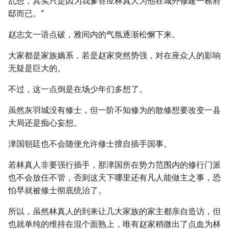
乱想，其实只是因为我爹答应林真人为他在城外修建一栋府
邸而已。”
赵志文一语点破，雅间内的气氛逐渐松懈下来。
大家都是家族嫡系，若是赵家突然势强，对在座众人的影响
无疑是巨大的。
不过，这一点倒是在场少年们多想了。
虽然灰羽城没有修士，但一阶不知修为的散修想要改变一县
大局还是痴心妄想。
津国朝廷也不会随便允许修士擅自插手国事。
若林真人非要强行插手，那津国所在势力范围内的修行门派
也不会放任不管，否则这天下哪里还有凡人能做主之事，恐
怕早就被修士彻底统治了。
所以，虽然林真人的到来让几大家族的家主都亲自造访，但
也就单纯的维持在混个面熟上，唯有赵家稍微出了点血为林