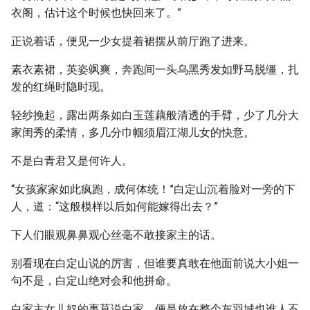
衣阁，估计这个时候也快回来了。”
正说着话，便见一少女提着裙摆从前厅跑了进来。
素衣素裙，英姿飒爽，奔跑间一头乌黑秀发如野马脱缰，扎
发的红绳时隐时现。
轻纱挽起，露出两条如白玉莲藕般清透的手臂，少了几分大
家闺秀的柔情，多几分巾帼须眉江湖儿女的快意。
不是白青君又是何许人。
“女孩家家如此疯跑，成何体统！”白定山沉着脸对一旁的下
人，道：“这般模样以后如何能嫁得出去？”
下人们眼观鼻鼻观心丝毫不敢接家主的话。
别看现在白定山说的厉害，但谁要真敢在他面前说大小姐一
句不是，白定山绝对会和他拼命。
白家主女儿奴的事莫说白家，便是放在整个灰羽城也谁人不