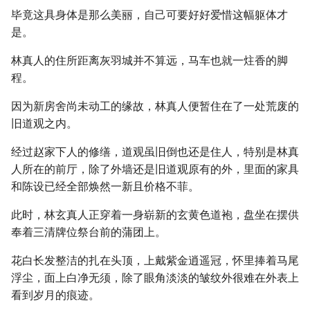
毕竟这具身体是那么美丽，自己可要好好爱惜这幅躯体才
是。
林真人的住所距离灰羽城并不算远，马车也就一炷香的脚
程。
因为新房舍尚未动工的缘故，林真人便暂住在了一处荒废的
旧道观之内。
经过赵家下人的修缮，道观虽旧倒也还是住人，特别是林真
人所在的前厅，除了外墙还是旧道观原有的外，里面的家具
和陈设已经全部焕然一新且价格不菲。
此时，林玄真人正穿着一身崭新的玄黄色道袍，盘坐在摆供
奉着三清牌位祭台前的蒲团上。
花白长发整洁的扎在头顶，上戴紫金逍遥冠，怀里捧着马尾
浮尘，面上白净无须，除了眼角淡淡的皱纹外很难在外表上
看到岁月的痕迹。