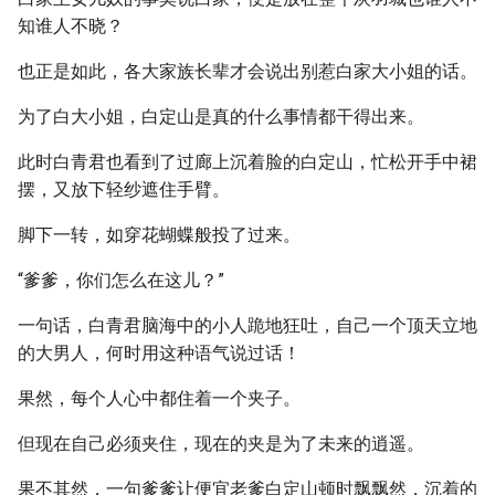
知谁人不晓？
也正是如此，各大家族长辈才会说出别惹白家大小姐的话。
为了白大小姐，白定山是真的什么事情都干得出来。
此时白青君也看到了过廊上沉着脸的白定山，忙松开手中裙
摆，又放下轻纱遮住手臂。
脚下一转，如穿花蝴蝶般投了过来。
“爹爹，你们怎么在这儿？”
一句话，白青君脑海中的小人跪地狂吐，自己一个顶天立地
的大男人，何时用这种语气说过话！
果然，每个人心中都住着一个夹子。
但现在自己必须夹住，现在的夹是为了未来的逍遥。
果不其然，一句爹爹让便宜老爹白定山顿时飘飘然，沉着的