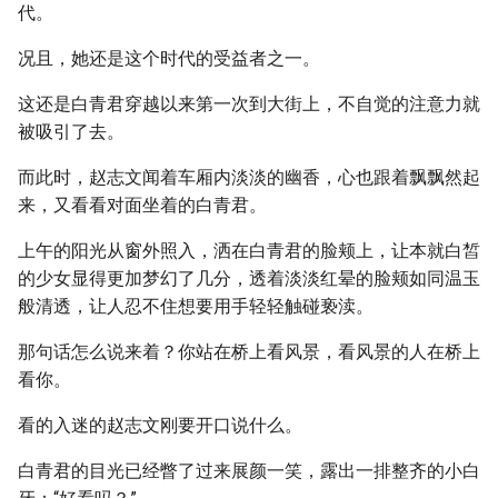
代。
况且，她还是这个时代的受益者之一。
这还是白青君穿越以来第一次到大街上，不自觉的注意力就
被吸引了去。
而此时，赵志文闻着车厢内淡淡的幽香，心也跟着飘飘然起
来，又看看对面坐着的白青君。
上午的阳光从窗外照入，洒在白青君的脸颊上，让本就白皙
的少女显得更加梦幻了几分，透着淡淡红晕的脸颊如同温玉
般清透，让人忍不住想要用手轻轻触碰亵渎。
那句话怎么说来着？你站在桥上看风景，看风景的人在桥上
看你。
看的入迷的赵志文刚要开口说什么。
白青君的目光已经瞥了过来展颜一笑，露出一排整齐的小白