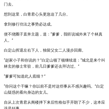
门去。
想到这里，白青君心头更急迫了几分。
拿到修行功法之事势必达成。
便不绕圈子直奔主题，道：“爹爹，我听说城外来了个林真
人。”
白定山挥退左右下人，独留父女二人漫步回廊。
“赵家小子和你说的？”白定山顿了顿继续道：“城北是来个叫
林玄的修士常驻，前几日爹爹还去拜访过。”
“爹爹可知道此人底细？”
“你问这个干嘛？你以前不是对这些事从不感兴趣吗。”白定
山疑惑的看向身边的女儿。
自从上次青君从阁楼摔下来后性格似乎开朗了不少，这本应
该是好事。