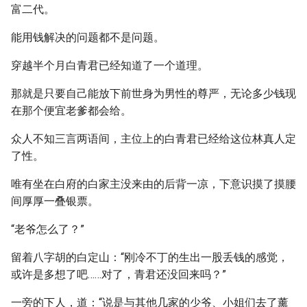
富二代。
能用钱解决的问题都不是问题。
穿越半个月白青君已经知道了一个道理。
那就是只要自己能放下前世身为男性的尊严，无论多少钱现
在那个便宜老爹都会给。
众人不知三言两语间，主位上的白青君已经给这位林真人定
了性。
唯有坐在白府的白家主没来由的后背一凉，下意识摸了摸腰
间厚厚一叠银票。
“老爷怎么了？”
留着八字胡的白定山：“刚冷不丁的生出一股丢钱的感觉，
或许是多想了吧……对了，青君还没回来吗？”
一旁的下人，道：“说是与其他几家的少爷、小姐们去了薰