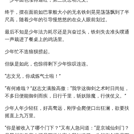
终于，摆在面前如巴掌般大小的无名铁剑晃晃荡荡飘到了半
尺高，随着少年的引导慢悠悠的在众人眼前划过。
最后不知是少年法力耗尽还是兴奋过头，铁剑失去准头噗通
一声栽进了餐桌上的鸡汤里。
少年忙不迭狼狈捞起。
但纵是如此，也惊得剩下少年惊叹连连。
“志文兄，你成炼气士啦！”
“有何难哉？”赵志文满脸高傲：“我学这御剑之术时日尚短，
不多日便能御剑而疾，日行千里，斩妖除魔，行侠仗义。”
少年人年少轻狂，好高骛远，刚学会爬便口出狂澜，欲要扶
摇直上九万里。
“你是被收入了哪个门下？”又有人急问道：“是京城仙剑门？