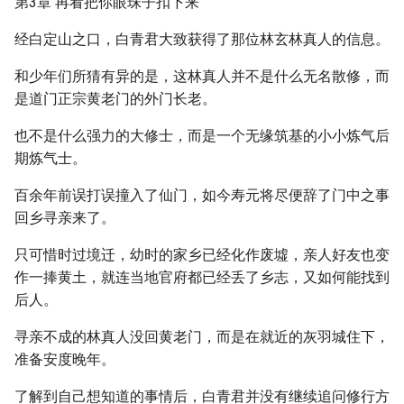
第3章 再看把你眼珠子扣下来
经白定山之口，白青君大致获得了那位林玄林真人的信息。
和少年们所猜有异的是，这林真人并不是什么无名散修，而
是道门正宗黄老门的外门长老。
也不是什么强力的大修士，而是一个无缘筑基的小小炼气后
期炼气士。
百余年前误打误撞入了仙门，如今寿元将尽便辞了门中之事
回乡寻亲来了。
只可惜时过境迁，幼时的家乡已经化作废墟，亲人好友也变
作一捧黄土，就连当地官府都已经丢了乡志，又如何能找到
后人。
寻亲不成的林真人没回黄老门，而是在就近的灰羽城住下，
准备安度晚年。
了解到自己想知道的事情后，白青君并没有继续追问修行方