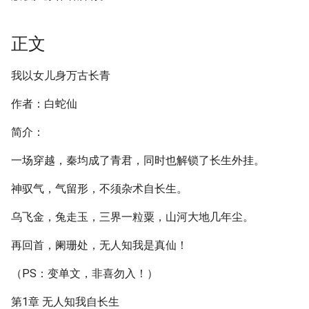
正文
我以女儿身万古长青
作者：白蛇仙
简介：
一场穿越，秦均成了青君，同时也解锁了长生外挂。
神驭气，气留形，不须杂术自长生。
乌飞金，兔走玉，三界一粒粟，山河大地几年尘。
再回首，阑珊处，无人知我是真仙！
（PS：变单文，非喜勿入！）
第1章 无人知我自长生