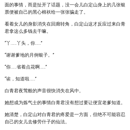
面的事情，而是扯开了话题，没一会儿白定山身上的几张银
票便被自己的黑心棉袄给一张张骗走了。
看着女儿的身影消失在回廊转角，白定山这才反应过来白青
君拿这么多钱去干嘛。
“丫……丫头，你……”
“谢谢爹地的月例银子。”
“你……省着点花啊……”
“诶，知道啦……”
白青君夜莺般的声音很快消失在风中。
她想成为炼气士的事情白青君没有想过要让便宜老爹知道。
她清楚，白定山对白青君的疼爱是一方面，但绝不可能容忍
自己的女儿去修劳什子的仙法。