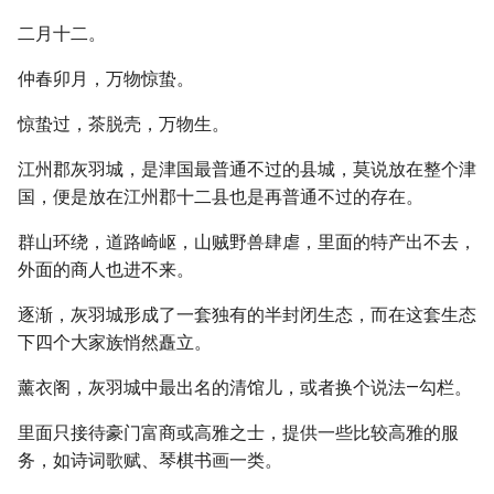
二月十二。
仲春卯月，万物惊蛰。
惊蛰过，茶脱壳，万物生。
江州郡灰羽城，是津国最普通不过的县城，莫说放在整个津
国，便是放在江州郡十二县也是再普通不过的存在。
群山环绕，道路崎岖，山贼野兽肆虐，里面的特产出不去，
外面的商人也进不来。
逐渐，灰羽城形成了一套独有的半封闭生态，而在这套生态
下四个大家族悄然矗立。
薰衣阁，灰羽城中最出名的清馆儿，或者换个说法—勾栏。
里面只接待豪门富商或高雅之士，提供一些比较高雅的服
务，如诗词歌赋、琴棋书画一类。