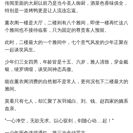
传闻里面的大厨以前乃是当今圣人御厨，酒菜色香味俱全，
特别是一道烤鸭更是让人流连忘返。
薰衣阁一楼是大厅，二楼则有八个雅间，即便一楼再忙这八
个雅间也不接待临客，只为固定的尊贵客人预留。
此时，二楼最大的一个雅间中，七个意气风发的少年正聚在
一起谈笑风生。
少年们三女四男，年龄皆是十五、六岁，雅人清致，穿金戴
银，绫罗绸缎，谈笑间神态高傲。
能在薰衣阁消费的自然都不是常人，更何况包下二楼最大的
雅间。
莫看只有七人，却汇聚了灰羽城白、刘、钱、赵四家的嫡系
血亲。
“一心净空，无欲无求。以心驭剑，剑随心动……起！”
一少年面色涨得通红，第三次念动咒文。