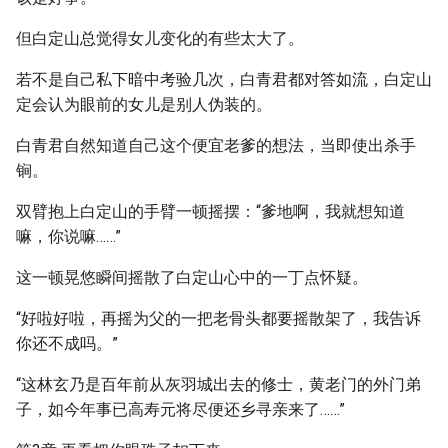
但白定山总觉得女儿变化的有些太大了。
若不是自己私下暗中考验几次，白青君都对答如流，白定山
定会认为眼前的女儿是别人伪装的。
白青君自然知道自己这个便宜老爹的想法，当即使出杀手
锏。
双臂抱上白定山的手臂一顿摇摆：“爹地啊，我就想知道
嘛，你说嘛……”
这一顿晃悠瞬间摇散了白定山心中的一丁点怀疑。
“好啦好啦，再摇为父的一把老骨头都要摇散架了，我告诉
你还不成吗。”
“这林玄乃是百年前从灰羽城出去的修士，黄老门的外门弟
子，如今年事已高寿元将尽便还乡寻亲来了……”