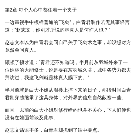
第2章 每个人心中都住着一个夹子
一边审视手中模样普通的“飞剑”，白青君装作若无其事轻言
道：“赵志文，你刚才所说的林真人是何许人也？”
赵志文本以为白青君会问自己关于飞剑术之事，却没想对方
竟然会问真人。
顾顿了顿才道：“青君还不知道吗，半月前灰羽城外来了一
位姓林的大能修士，说是要在灰羽城久驻，城中各势力都去
拜访过，我这飞剑就是林真人赐下的。”
半月前就是白大小姐从阁楼上摔下来的日子，那段时间白青
君刚穿越继承了这具身体，对外界的信息自然蔽塞一些。
而且，以前的白大小姐对修行啥的也并不关心，下人们便也
没有在她面前谈及此事。
赵志文话语不多，白青君却抓到了话中要点。