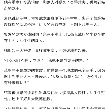
她有重度社交恐惧症，和别人对视久了会昏过去，丢脸到极
点的龙王。
麦伦跳到空中，恢复成龙形身躯飞到半空中，离开了曾经极
度辉煌的寒冰圣殿，诺大的宫殿中终于只剩下菲奥一人。
银发的龙族女孩回到了寒冰王座上，以毫无威压的坐姿半躺
在上面，活生生的废人。
她抓起一大把炸土豆往嘴里塞，气鼓鼓地嚼起来。
“什么和什么啊，早说了，我就不是当龙王的料。”
菲奥并不是单纯的龙族，前世是一个地球的死宅写手，因为
网上断更还大言不惭表示：“大爷我就是不写了，怎么地？
有种来搞我？”
结果被愤怒的读者扒出真实住址，惨遭真人快打，活生生打
死，还上了好几天微博热搜。
之后转世到异世界，成了冰龙族的一员，因为实力不错被推