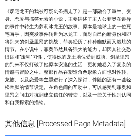
《废宅龙王的我被可疑剑圣拐走了》是一部融合了重生、变
身、恋爱与搞笑元素的小说，主要讲述了主人公菲奥在诡异
的事件中转生为萝莉冰龙王的故事。原本是地球上的一位死
宅写手，因突发事件转世为冰龙王，面对自己的新身份和即
将到来的剑圣里昂的挑战，菲奥经历了种种幽默而又尴尬的
情节。在小说中，菲奥虽然具备强大的能力，却因其社交恐
惧症和“废宅”习性，使得她的龙王地位受到威胁。剑圣里昂
的到来不仅打破了她原本安逸的生活，更将她卷入了复杂的
情感与冒险之中。整部作品在塑造角色形象方面也对性转、
龙族、以及恋爱等主题进行了深入探讨，伴随的还有一些轻
松幽默的情节设定。在角色间的互动中，可以感受到菲奥和
里昂之间由对抗到建立信任的转变，以及一些关于性别认同
和自我探索的描绘。
其他信息 [Processed Page Metadata]