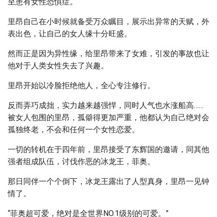
至患有女性恐惧症。
里昂自己在小时候就备受万众瞩目，展示出异常的天赋，外
表出色，让自己的女人缘十分旺盛。
然而正是因为异性缘，给里昂带来了女难，引发的事故也让
他对于人类女性失去了兴趣。
里昂开始以冷脸拒绝他人，全心专注修行。
反而弄巧成拙，实力越来越强悍，同时人气也水涨船高……
被女人包围的里昂，孤僻得更加严重，他都认为自己绝对会
孤独终老，不会和任何一个女性恋爱。
一切的转机在于四年前，里昂接受了东辉国的邀请，同其他
强者组成队伍，讨伐作恶的冰龙王，菲奥。
那日同伴一个个倒下，冰龙王露出了人型真身，里昂一见钟
情了。
“菲奥超可爱，绝对是全世界NO.1级别的可爱。”