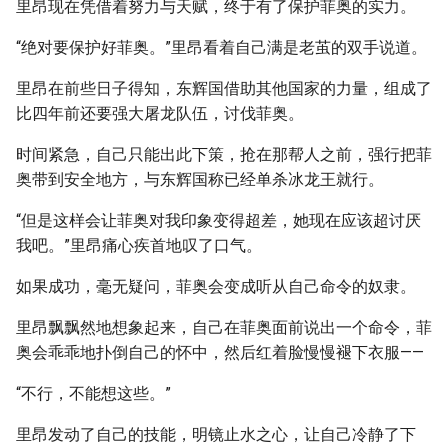
里昂现在凭借着努力与天赋，终于有了保护菲奥的实力。
“绝对要保护好菲奥。”里昂看着自己满是老茧的双手说道。
里昂在前些日子得知，东辉国借助其他国家的力量，组成了
比四年前还要强大屠龙队伍，讨伐菲奥。
时间紧急，自己只能出此下策，抢在那帮人之前，强行把菲
奥带到安全地方，与东辉国称已经单杀冰龙王就行。
“但是这样会让菲奥对我印象变得超差，她现在应该超讨厌
我吧。”里昂痛心疾首地叹了口气。
如果成功，毫无疑问，菲奥会变成听从自己命令的奴隶。
里昂飘飘然地想象起来，自己在菲奥面前说出一个命令，菲
奥会乖乖地扑倒自己的怀中，然后红着脸慢慢褪下衣服——
“不行，不能想这些。”
里昂发动了自己的技能，明镜止水之心，让自己冷静了下