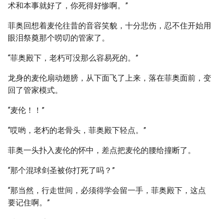
术和本事就好了，你死得好惨啊。”
菲奥回想着麦伦往昔的音容笑貌，十分悲伤，忍不住开始用
眼泪祭奠那个唠叨的管家了。
“菲奥殿下，老朽可没那么容易死的。”
龙身的麦伦扇动翅膀，从下面飞了上来，落在菲奥面前，变
回了管家模式。
“麦伦！！”
“哎哟，老朽的老骨头，菲奥殿下轻点。”
菲奥一头扑入麦伦的怀中，差点把麦伦的腰给撞断了。
“那个混球剑圣被你打死了吗？”
“那当然，行走世间，必须得学会留一手，菲奥殿下，这点
要记住啊。”