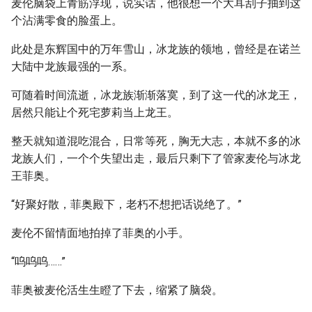
麦伦脑袋上青筋浮现，说实话，他很想一个大耳刮子抽到这
个沾满零食的脸蛋上。
此处是东辉国中的万年雪山，冰龙族的领地，曾经是在诺兰
大陆中龙族最强的一系。
可随着时间流逝，冰龙族渐渐落寞，到了这一代的冰龙王，
居然只能让个死宅萝莉当上龙王。
整天就知道混吃混合，日常等死，胸无大志，本就不多的冰
龙族人们，一个个失望出走，最后只剩下了管家麦伦与冰龙
王菲奥。
“好聚好散，菲奥殿下，老朽不想把话说绝了。”
麦伦不留情面地拍掉了菲奥的小手。
“呜呜呜……”
菲奥被麦伦活生生瞪了下去，缩紧了脑袋。