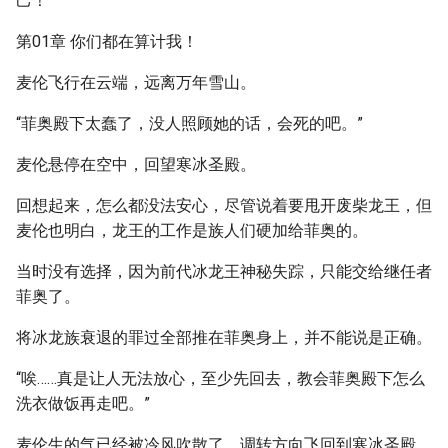
己！
第01章 你们都在算计我！
麦伦飞行在云端，远离万年雪山。
“菲奥殿下太蠢了，没人照顾她的话，会死的吧。”
麦伦悬停在空中，回望寒冰圣殿。
回想起来，怎么都没法安心，尽管说着要甩开废柴龙王，但
麦伦也明白，龙王的工作是族人们硬加给菲奥的。
当时没有选择，因为前代冰龙王神秘失踪，只能交给继任者
菲奥了。
将冰龙族衰退的罪过全部推在菲奥身上，并不能说是正确。
“唉……真是让人无法放心，至少先回去，教会菲奥殿下怎么
洗衣做饭再走吧。”
麦伦生的气已经被冷风吹散了，调转方向飞回到寒冰圣殿。