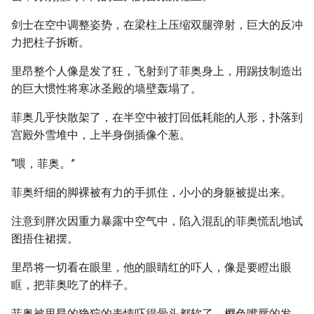
剑士在空中调整姿势，在梁柱上压缩双腿弹射，巨大的反冲
力把柱子拆断。
里昂整个人像是发了狂，飞射到了菲奥身上，用踢技制造出
的巨大惯性将寒冰圣殿的墙壁轰塌了。
菲奥几乎快散架了，在半空中被打回低耗能的人形，扑落到
宫殿外雪堆中，上半身倒插像个葱。
“喂，菲奥。”
菲奥纤细的脚裸被有力的手抓住，小小的身躯被提出来。
注意到胖次因重力暴露中空气中，陷入混乱的菲奥慌乱地试
图捂住裙摆。
里昂将一切看在眼里，他的眼睛红的吓人，像是要瞪出眼
眶，把菲奥吃了的样子。
菲奥被里昂的狰狞的表情吓得骨头都软了，樱色嘴唇的发