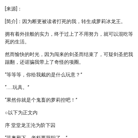
[来源]：
[简介]：因为断更被读者打死的我，转生成萝莉冰龙王。
拥有着外挂般的实力，终于过上了不用努力，就可以混吃等
死的生活。
然而愉快的时光，因为闯来的剑圣而结束了，可疑剑圣把我
踹翻，还诓骗我带上了奇怪的项圈。
“等等等，你给我戴的是什么玩意？”
“……玩具。”
“果然你就是个鬼畜的萝莉控吧！”
○以下为正文内
序 堂堂龙王沦为阶下囚
“菲奥殿下，老朽要辞职了。”