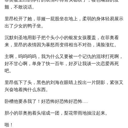
颤，不敢说话。
里昂松开了她，菲娅一屁股坐在地上，柔弱的身体轻易展示
出了少女的鸭子坐。
沉默剑圣地用影子把个头小小的银发女孩覆盖，在菲奥看
来，里昂的表情因为暴怒而变得相当不对劲，满脸涨红。
主啊，呜呜呜呜，我为什么又要被一个记仇的混球打死啊，
好不甘心啊，单身了快一百年，好歹让我谈一次恋爱再死
吧。
里昂低下了头，黑色的刘海在眼睛上投出一片阴影，紧张又
兴奋地着掏什么东西。
卧槽他要杀我了！好恐怖好恐怖好恐怖……
胆小的菲奥抱着头缩成一团，梨花带雨地抽泣起来。
啪！