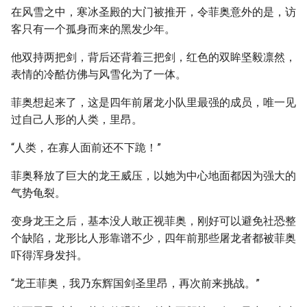
在风雪之中，寒冰圣殿的大门被推开，令菲奥意外的是，访
客只有一个孤身而来的黑发少年。
他双持两把剑，背后还背着三把剑，红色的双眸坚毅凛然，
表情的冷酷仿佛与风雪化为了一体。
菲奥想起来了，这是四年前屠龙小队里最强的成员，唯一见
过自己人形的人类，里昂。
“人类，在寡人面前还不下跪！”
菲奥释放了巨大的龙王威压，以她为中心地面都因为强大的
气势龟裂。
变身龙王之后，基本没人敢正视菲奥，刚好可以避免社恐整
个缺陷，龙形比人形靠谱不少，四年前那些屠龙者都被菲奥
吓得浑身发抖。
“龙王菲奥，我乃东辉国剑圣里昂，再次前来挑战。”