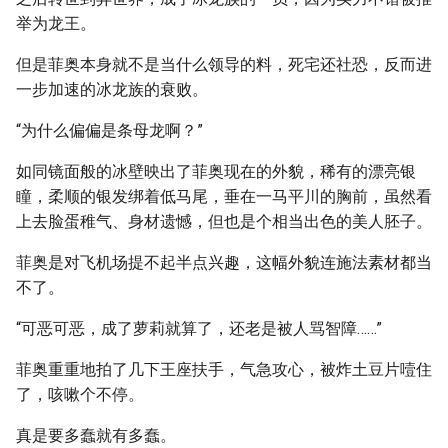
举为龙王。
但是菲奥本身就不是当什么领导的料，死宅还社恐，反而进
一步加速的冰龙族的衰败。
“为什么偏偏是条母龙啊？”
如同镜面般的冰壁映出了菲奥现在的外貌，稀有的漂亮银
瞳，柔顺的银发绑着低马尾，垂在一马平川的胸前，虽然看
上去脸蛋稚气、身材遗憾，但也是个相当出色的美人胚子。
菲奥是对飞机场提不起半点兴趣，这幅外貌连施法素材都当
不了。
“可恶可恶，成了萝莉就算了，还老是被人骂智障……”
菲奥重重地拍了几下王座扶手，气急攻心，被炸土豆片噎住
了，咳嗽个不停。
真是要多蠢就有多蠢。