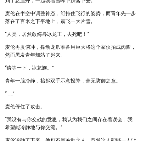
到了悬崖外，一起朝着雪峰下跌落下去。
麦伦在半空中调整神态，维持住飞行的姿势，而青年先一步
落在了百米之下平地上，震飞一大片雪。
“人类，居然敢侮辱冰龙王，去死吧！”
麦伦再度俯冲，挥动龙爪准备用巨大将这个家伙拍成肉酱，
然而黑发青年却站了起来。
“请等一下，冰龙族。”
青年一脸冷静，抬起双手示意投降，毫无防御之意。
“……”
麦伦停住了攻击。
“我没有与你交战的意思，我认为我们之间存在着误会，我
希望能冷静地与你交流。”
麦伦冷静了下来，他也不是冲动之人，既然这人能够一人让