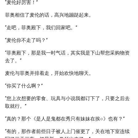
“麦伦好厉害！”
菲奥相信了麦伦的话，高兴地蹦跶起来。
“走吧，菲奥殿下，我们回家吧。”
“麦伦你不走了吗？”
“菲奥殿下，那是我一时气话，其实我是下山帮您采购物资
去了。”
麦伦与菲奥并排着走，开始欢快地聊天。
“你买了什么啊？”
“您上次想要的零食、玩具与小说我都订下了，只要之后去
取就行。”
“真的？那个《是人是鬼都在秀只有妹妹在挨○》也有？”
“有的，那作者前些日子被人上门催更了，关在地下室连续