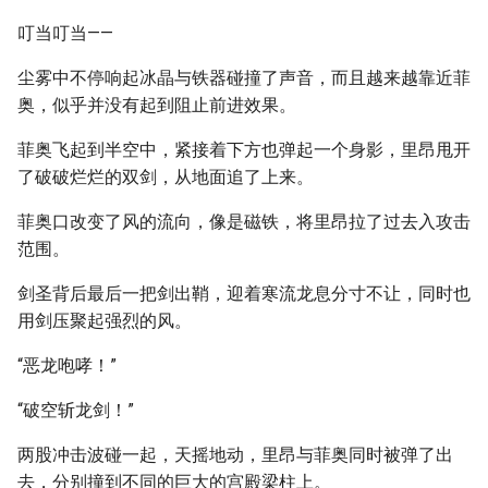
叮当叮当——
尘雾中不停响起冰晶与铁器碰撞了声音，而且越来越靠近菲
奥，似乎并没有起到阻止前进效果。
菲奥飞起到半空中，紧接着下方也弹起一个身影，里昂甩开
了破破烂烂的双剑，从地面追了上来。
菲奥口改变了风的流向，像是磁铁，将里昂拉了过去入攻击
范围。
剑圣背后最后一把剑出鞘，迎着寒流龙息分寸不让，同时也
用剑压聚起强烈的风。
“恶龙咆哮！”
“破空斩龙剑！”
两股冲击波碰一起，天摇地动，里昂与菲奥同时被弹了出
去，分别撞到不同的巨大的宫殿梁柱上。