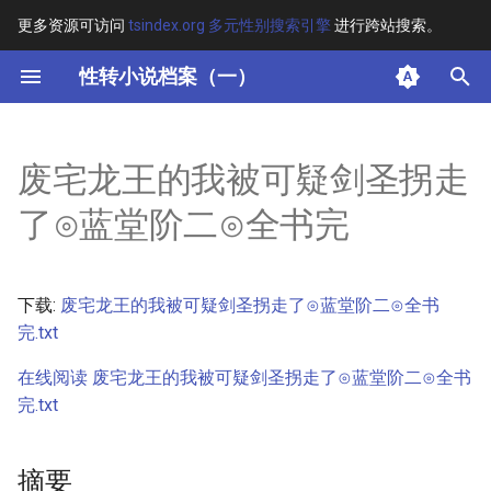
更多资源可访问
tsindex.org 多元性别搜索引擎
进行跨站搜索。
键
性转小说档案（一）
入
摘要
以
废宅龙王的我被可疑剑圣拐走
开
其他信息 [Processed Page
了⊙蓝堂阶二⊙全书完
Metadata]
始
搜
正文
下载:
废宅龙王的我被可疑剑圣拐走了⊙蓝堂阶二⊙全书
索
完.txt
在线阅读 废宅龙王的我被可疑剑圣拐走了⊙蓝堂阶二⊙全书
完.txt
摘要