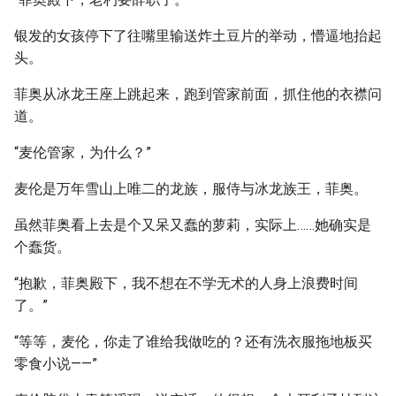
银发的女孩停下了往嘴里输送炸土豆片的举动，懵逼地抬起
头。
菲奥从冰龙王座上跳起来，跑到管家前面，抓住他的衣襟问
道。
“麦伦管家，为什么？”
麦伦是万年雪山上唯二的龙族，服侍与冰龙族王，菲奥。
虽然菲奥看上去是个又呆又蠢的萝莉，实际上……她确实是
个蠢货。
“抱歉，菲奥殿下，我不想在不学无术的人身上浪费时间
了。”
“等等，麦伦，你走了谁给我做吃的？还有洗衣服拖地板买
零食小说——”