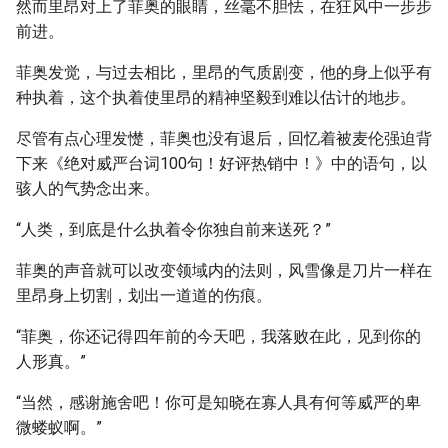
然而里昂对上了菲奥的眼睛，丝毫不胆怯，在狂风中一步步
前进。
菲奥发觉，与过去相比，里昂的气质剧变，他的身上似乎有
种执着，这个执着使里昂的精神坚毅到难以估计的地步。
尽管有点心理发憷，菲奥也没有退后，回忆着被麦伦强迫背
下来《绝对威严台词100句！好评热销中！》中的语句，以
骇人的气势念出来。
“人类，到底是什么执着令你独自前来送死？”
菲奥的声音就可以改变领域内的法则，风雪像是刀片一样在
里昂身上切割，划出一道道的伤痕。
“菲奥，你还记得四年前的今天吧，我落败在此，见到你的
人形真。”
“当然，感谢施舍吧！你可是知晓在寡人具有何等威严的卑
微蝼蚁啊。”