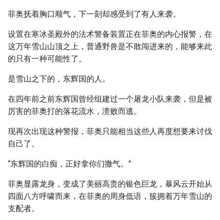
菲奥抚着胸口顺气，下一刻却感受到了有人来袭。
设置在寒冰圣殿外的法术警备装置正在菲奥的内心报警，在
这万年雪山山顶之上，普通野兽是不敢闯进来的，能够来此
的只有一种可能性了。
是雪山之下的，东辉国的人。
在四年前之前东辉国曾经组建过一个屠龙小队来袭，但是被
厉害的菲奥打的落花流水，溃败而逃。
现再次出现这种警报，菲奥只能相当这些人再度想要来讨伐
自己了。
“东辉国的白痴，正好拿你们撒气。”
菲奥显露龙身，变成了美丽高贵的银色巨龙，暴风云开始从
四面八方呼啸而来，在菲奥的周身低语，簇拥着万年雪山的
支配者。