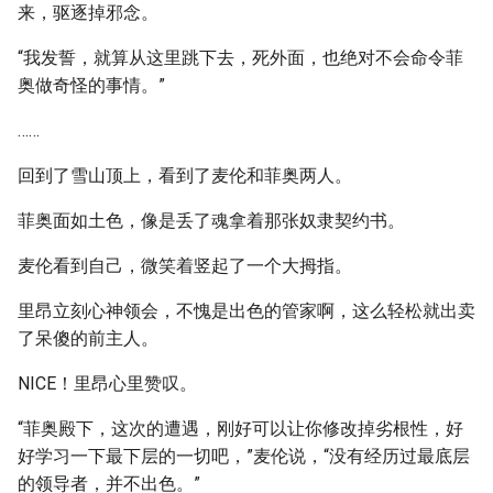
来，驱逐掉邪念。
“我发誓，就算从这里跳下去，死外面，也绝对不会命令菲
奥做奇怪的事情。”
……
回到了雪山顶上，看到了麦伦和菲奥两人。
菲奥面如土色，像是丢了魂拿着那张奴隶契约书。
麦伦看到自己，微笑着竖起了一个大拇指。
里昂立刻心神领会，不愧是出色的管家啊，这么轻松就出卖
了呆傻的前主人。
NICE！里昂心里赞叹。
“菲奥殿下，这次的遭遇，刚好可以让你修改掉劣根性，好
好学习一下最下层的一切吧，”麦伦说，“没有经历过最底层
的领导者，并不出色。”