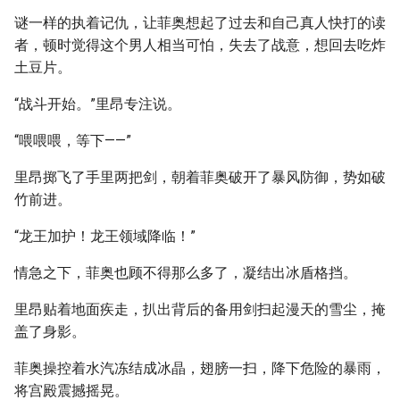
谜一样的执着记仇，让菲奥想起了过去和自己真人快打的读
者，顿时觉得这个男人相当可怕，失去了战意，想回去吃炸
土豆片。
“战斗开始。”里昂专注说。
“喂喂喂，等下——”
里昂掷飞了手里两把剑，朝着菲奥破开了暴风防御，势如破
竹前进。
“龙王加护！龙王领域降临！”
情急之下，菲奥也顾不得那么多了，凝结出冰盾格挡。
里昂贴着地面疾走，扒出背后的备用剑扫起漫天的雪尘，掩
盖了身影。
菲奥操控着水汽冻结成冰晶，翅膀一扫，降下危险的暴雨，
将宫殿震撼摇晃。